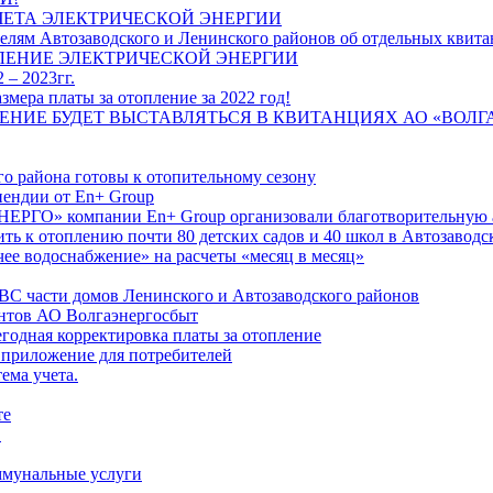
ЧЕТА ЭЛЕКТРИЧЕСКОЙ ЭНЕРГИИ
лям Автозаводского и Ленинского районов об отдельных квитан
ЛЕНИЕ ЭЛЕКТРИЧЕСКОЙ ЭНЕРГИИ
 – 2023гг.
ера платы за отопление за 2022 год!
ПЛЕНИЕ БУДЕТ ВЫСТАВЛЯТЬСЯ В КВИТАНЦИЯХ АО «ВОЛ
о района готовы к отопительному сезону
ендии от En+ Group
РГО» компании En+ Group организовали благотворительную а
ть к отоплению почти 80 детских садов и 40 школ в Автозавод
ее водоснабжение» на расчеты «месяц в месяц»
ВС части домов Ленинского и Автозаводского районов
нтов АО Волгаэнергосбыт
годная корректировка платы за отопление
 приложение для потребителей
ема учета.
те
"
оммунальные услуги