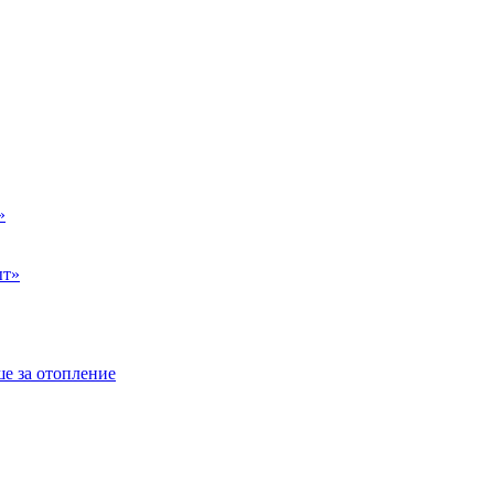
»
ыт»
е за отопление