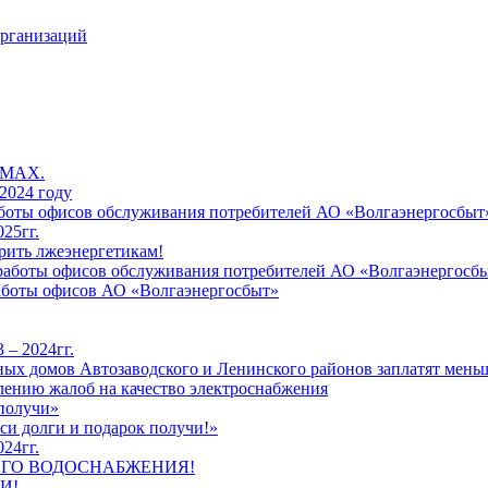
организаций
 MAX.
2024 году
работы офисов обслуживания потребителей АО «Волгаэнергосбыт
25гг.
рить лжеэнергетикам!
к работы офисов обслуживания потребителей АО «Волгаэнергосб
работы офисов АО «Волгаэнергосбыт»
 – 2024гг.
ых домов Автозаводского и Ленинского районов заплатят меньш
лению жалоб на качество электроснабжения
 получи»
си долги и подарок получи!»
24гг.
ЕГО ВОДОСНАБЖЕНИЯ!
И!