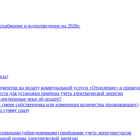
снабжение и водоотведение на 2026г.
осы)
ументов на оплату коммунальной услуги «Отопление» и проведе
ста для установки прибора учета электрической энергии
лектронные чеки об оплате?
ри смене собственника или изменении количества проживающих)
ю сумму сразу
ктивными (общедомовыми) приборами учета энергоресурсов
льной нормы электрической энергии