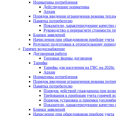
Нормативы потребления
Действующие нормативы
Архив
Порядок введения ограничения режима тепл
Памятка потребителю
Показатели, характеризующие качество
Руководство о перерасчете стоимости т
Бланки заявлений
Начисления при общедомовом приборе учета
Результат подготовки к отопительному перио
Горячее водоснабжение
Договорная работа
Типовые формы договоров
Тарифы
Тарифы для населения на ГВС на 2026г.
Архив
Нормативы потребления
Порядок введения ограничения режима потре
Памятка потребителю
Порядок действий гражданина при возн
Требования к приборам учета горячей в
Порядок установки и приемки (опломби
Показатели, характеризующие качество
Бланки заявлений
Начисление при общедомовом приборе учета