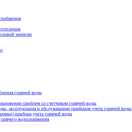
оснабжения
 отопления
епловой энергии
ду
бления горячей воды
икновении проблем со счетчиком горячей воды
оды, эксплуатация и обслуживание приборов учета горячей воды
ровки) прибора учета горячей воды
 горячего водоснабжения