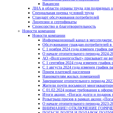
Вакансии
ЛНА в области охраны труда для подрядных 
Специальная оценка условий труда
Стандарт обслуживания потребителей
Лицензии и сертификаты
Спонсорство и благотворительность
Новости компании
Новости компании
Информационный канал в мессенджере
Обслуживание граждан-потребителей в 
С 1 ноября 2024 года изменен график 
О начале отопительного периода 2024-20
АО «Волгаэнергосбыт» призывает не ве
С 1 сентября 2024 года изменен графи
С 1 августа 2024 года изменен график 
Прием платежей населения
Нанимателям жилых помещений
Завершение отопительного периода 2023
Жители почти восьмисот многоквартирн
С 01.02.2024 новые требования к оформ
Итоги акции: «Погаси долги и подарок
Розыгрыш призов в рамках акции «Пога
О начале отопительного периода 2023-20
ВНИМАНИЕ! ОТКЛЮЧЕНИЕ ГОРЯЧ
ПОГАСИ ДОЛГИ И ПОДАРОК ПОЛУЧ