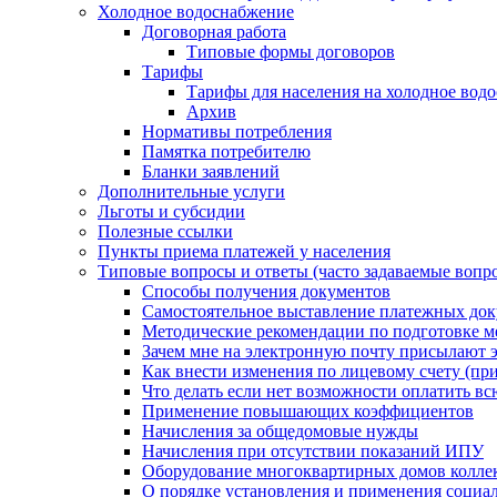
Холодное водоснабжение
Договорная работа
Типовые формы договоров
Тарифы
Тарифы для населения на холодное водо
Архив
Нормативы потребления
Памятка потребителю
Бланки заявлений
Дополнительные услуги
Льготы и субсидии
Полезные ссылки
Пункты приема платежей у населения
Типовые вопросы и ответы (часто задаваемые вопр
Способы получения документов
Самостоятельное выставление платежных док
Методические рекомендации по подготовке ме
Зачем мне на электронную почту присылают э
Как внести изменения по лицевому счету (п
Что делать если нет возможности оплатить вс
Применение повышающих коэффициентов
Начисления за общедомовые нужды
Начисления при отсутствии показаний ИПУ
Оборудование многоквартирных домов колле
О порядке установления и применения социа