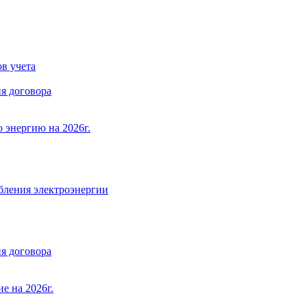
в учета
я договора
 энергию на 2026г.
бления электроэнергии
я договора
е на 2026г.