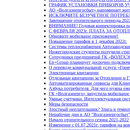
ГРАФИК УСТАНОВКИ ПРИБОРОВ У
АО «Волгаэнергосбыт» напоминает жите
ИСКЛЮЧИТЕ БЕЗУЧЕТНОЕ ПОТРЕБ
Завершение отопительного периода 2022
ВНИМАНИЕ! Годовая корректировка разм
С ФЕВРАЛЯ 2023г. ПЛАТА ЗА ОТО
Обновите мобильное приложение!
Повышение тарифов в 1 декабря 2022г.
Системы теплоснабжения Автозаводског
Нижегородские студенты получили стип
Сотрудники предприятий ГК «ВОЛГАЭНЕ
En+Group планирует досрочно подключи
О переводе коммунальной услуги «Горяч
Электронные квитанции
Отдельные квитанции за Отопление и Г
Автоматизированные сервисы для Клие
Азбука потребителя_Для чего нужна еже
ГК «Волгаэнерго» запустила мобильное
Умные счетчики. Интеллектуальная сист
Меры безопасности
Злостный неплательщик? Злись в темно
Нерабочие дни в АО "Волгаэнергосбыт
Начало отопительного сезона 2021-2022
Изменение с 01.07.2021г. тарифов на к