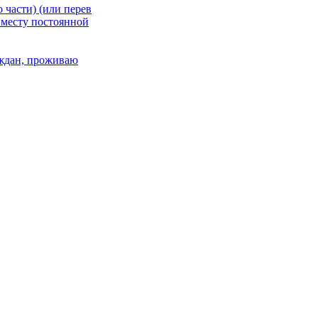
 части) (или перев
 месту постоянной
раждан, проживаю