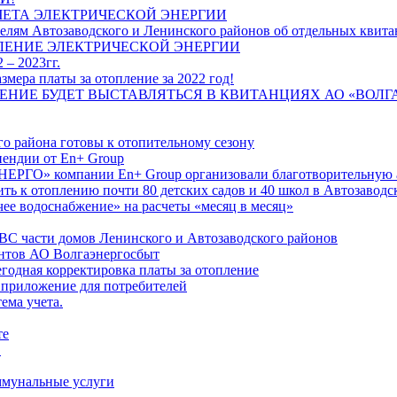
ЧЕТА ЭЛЕКТРИЧЕСКОЙ ЭНЕРГИИ
лям Автозаводского и Ленинского районов об отдельных квитан
ЛЕНИЕ ЭЛЕКТРИЧЕСКОЙ ЭНЕРГИИ
 – 2023гг.
ера платы за отопление за 2022 год!
ПЛЕНИЕ БУДЕТ ВЫСТАВЛЯТЬСЯ В КВИТАНЦИЯХ АО «ВОЛ
о района готовы к отопительному сезону
ендии от En+ Group
РГО» компании En+ Group организовали благотворительную а
ть к отоплению почти 80 детских садов и 40 школ в Автозавод
ее водоснабжение» на расчеты «месяц в месяц»
ВС части домов Ленинского и Автозаводского районов
нтов АО Волгаэнергосбыт
годная корректировка платы за отопление
 приложение для потребителей
ема учета.
те
"
оммунальные услуги