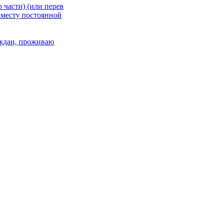
 части) (или перев
 месту постоянной
раждан, проживаю