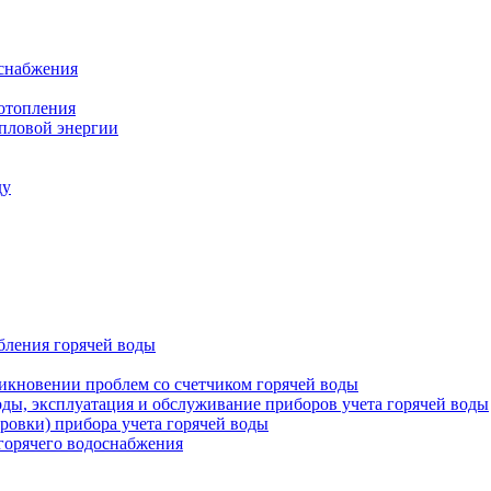
оснабжения
 отопления
епловой энергии
ду
бления горячей воды
икновении проблем со счетчиком горячей воды
оды, эксплуатация и обслуживание приборов учета горячей воды
ровки) прибора учета горячей воды
 горячего водоснабжения