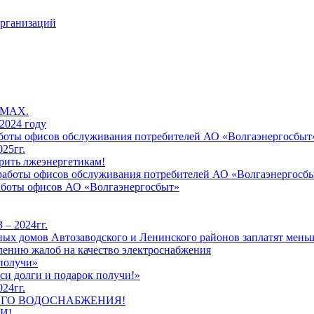
организаций
 MAX.
2024 году
работы офисов обслуживания потребителей АО «Волгаэнергосбыт
25гг.
рить лжеэнергетикам!
к работы офисов обслуживания потребителей АО «Волгаэнергосб
работы офисов АО «Волгаэнергосбыт»
 – 2024гг.
ых домов Автозаводского и Ленинского районов заплатят меньш
лению жалоб на качество электроснабжения
 получи»
си долги и подарок получи!»
24гг.
ЕГО ВОДОСНАБЖЕНИЯ!
И!