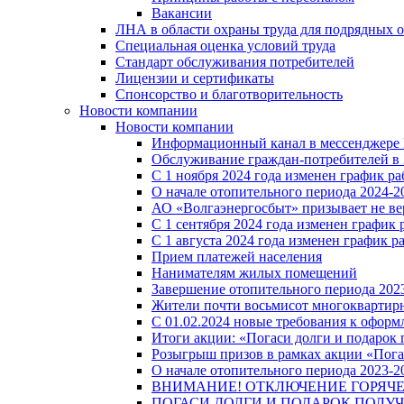
Вакансии
ЛНА в области охраны труда для подрядных 
Специальная оценка условий труда
Стандарт обслуживания потребителей
Лицензии и сертификаты
Спонсорство и благотворительность
Новости компании
Новости компании
Информационный канал в мессенджере
Обслуживание граждан-потребителей в 
С 1 ноября 2024 года изменен график 
О начале отопительного периода 2024-20
АО «Волгаэнергосбыт» призывает не ве
С 1 сентября 2024 года изменен графи
С 1 августа 2024 года изменен график 
Прием платежей населения
Нанимателям жилых помещений
Завершение отопительного периода 2023
Жители почти восьмисот многоквартирн
С 01.02.2024 новые требования к оформ
Итоги акции: «Погаси долги и подарок
Розыгрыш призов в рамках акции «Пога
О начале отопительного периода 2023-20
ВНИМАНИЕ! ОТКЛЮЧЕНИЕ ГОРЯЧ
ПОГАСИ ДОЛГИ И ПОДАРОК ПОЛУЧ