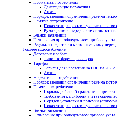
Нормативы потребления
Действующие нормативы
Архив
Порядок введения ограничения режима тепл
Памятка потребителю
Показатели, характеризующие качество
Руководство о перерасчете стоимости т
Бланки заявлений
Начисления при общедомовом приборе учета
Результат подготовки к отопительному перио
Горячее водоснабжение
Договорная работа
Типовые формы договоров
Тарифы
Тарифы для населения на ГВС на 2026г.
Архив
Нормативы потребления
Порядок введения ограничения режима потре
Памятка потребителю
Порядок действий гражданина при возн
Требования к приборам учета горячей в
Порядок установки и приемки (опломби
Показатели, характеризующие качество
Бланки заявлений
Начисление при общедомовом приборе учета