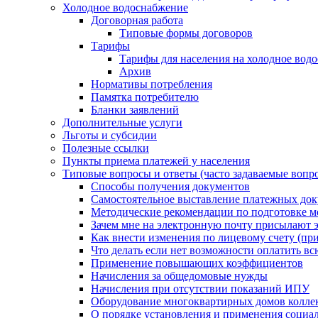
Холодное водоснабжение
Договорная работа
Типовые формы договоров
Тарифы
Тарифы для населения на холодное водо
Архив
Нормативы потребления
Памятка потребителю
Бланки заявлений
Дополнительные услуги
Льготы и субсидии
Полезные ссылки
Пункты приема платежей у населения
Типовые вопросы и ответы (часто задаваемые вопр
Способы получения документов
Самостоятельное выставление платежных док
Методические рекомендации по подготовке ме
Зачем мне на электронную почту присылают э
Как внести изменения по лицевому счету (п
Что делать если нет возможности оплатить вс
Применение повышающих коэффициентов
Начисления за общедомовые нужды
Начисления при отсутствии показаний ИПУ
Оборудование многоквартирных домов колле
О порядке установления и применения социа