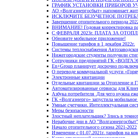
ГРАФИК УСТАНОВКИ ПРИБОРОВ У
АО «Волгаэнергосбыт» напоминает жите
ИСКЛЮЧИТЕ БЕЗУЧЕТНОЕ ПОТРЕБ
Завершение отопительного периода 2022
ВНИМАНИЕ! Годовая корректировка разм
С ФЕВРАЛЯ 2023г. ПЛАТА ЗА ОТО
Обновите мобильное приложение!
Повышение тарифов в 1 декабря 2022г.
Системы теплоснабжения Автозаводског
Нижегородские студенты получили стип
Сотрудники предприятий ГК «ВОЛГАЭНЕ
En+Group планирует досрочно подключи
О переводе коммунальной услуги «Горяч
Электронные квитанции
Отдельные квитанции за Отопление и Г
Автоматизированные сервисы для Клие
Азбука потребителя_Для чего нужна еже
ГК «Волгаэнерго» запустила мобильное
Умные счетчики. Интеллектуальная сист
Меры безопасности
Злостный неплательщик? Злись в темно
Нерабочие дни в АО "Волгаэнергосбыт
Начало отопительного сезона 2021-2022
Изменение с 01.07.2021г. тарифов на к