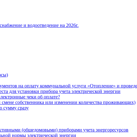
снабжение и водоотведение на 2026г.
осы)
ументов на оплату коммунальной услуги «Отопление» и проведе
ста для установки прибора учета электрической энергии
лектронные чеки об оплате?
ри смене собственника или изменении количества проживающих)
ю сумму сразу
ктивными (общедомовыми) приборами учета энергоресурсов
льной нормы электрической энергии