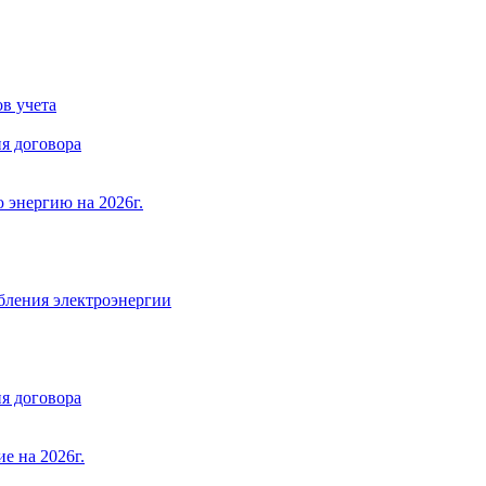
в учета
я договора
 энергию на 2026г.
бления электроэнергии
я договора
е на 2026г.