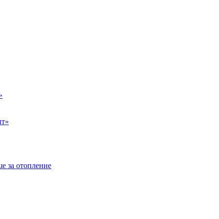
»
ыт»
е за отопление