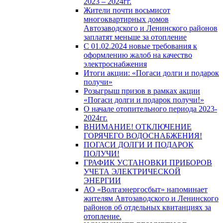
2023 – 2024гг.
Жители почти восьмисот
многоквартирных домов
Автозаводского и Ленинского районов
заплатят меньше за отопление
С 01.02.2024 новые требования к
оформлению жалоб на качество
электроснабжения
Итоги акции: «Погаси долги и подарок
получи»
Розыгрыш призов в рамках акции
«Погаси долги и подарок получи!»
О начале отопительного периода 2023-
2024гг.
ВНИМАНИЕ! ОТКЛЮЧЕНИЕ
ГОРЯЧЕГО ВОДОСНАБЖЕНИЯ!
ПОГАСИ ДОЛГИ И ПОДАРОК
ПОЛУЧИ!
ГРАФИК УСТАНОВКИ ПРИБОРОВ
УЧЕТА ЭЛЕКТРИЧЕСКОЙ
ЭНЕРГИИ
АО «Волгаэнергосбыт» напоминает
жителям Автозаводского и Ленинского
районов об отдельных квитанциях за
отопление.