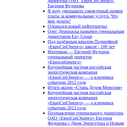
директора ОАО "ЕвроСибЭнерго"
Евгения Федорова
Я хочу уменьшить совокупный размер
платы за коммунальные услуги. Что
мне делать?
Открылся новый нефтепричал
Олег Дерипаска назначен генеральным
директором En+ Group
Под надёжным крылом Подшефной
«ЕвроСибЭнерго» школе - 100 лет
Интервью — Евгений Федоров,
генеральный директор
«Евросибэнерго»
Крупнейшая частная российская
энергетическая компания
«ЕвроСибЭнерго» — о ключевых
событиях 2012 года
Итоги акции «Стань Дедом Морозом»
Крупнейшая частная российская
энергетическая компания
«ЕвроСибЭнерго» — о ключевых
событиях 2012 года
Поздравление генерального директора
ОАО «ЕвроСибЭнерго» Евгения
Федорова с Днем Энергетика и Новым