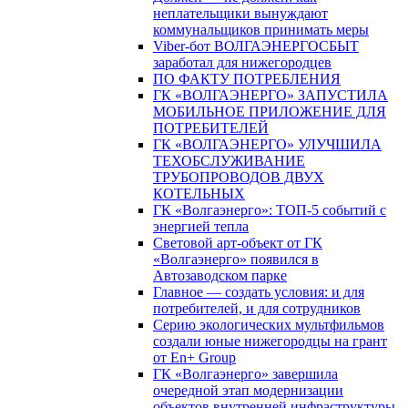
неплательщики вынуждают
коммунальщиков принимать меры
Viber-бот ВОЛГАЭНЕРГОСБЫТ
заработал для нижегородцев
ПО ФАКТУ ПОТРЕБЛЕНИЯ
ГК «ВОЛГАЭНЕРГО» ЗАПУСТИЛА
МОБИЛЬНОЕ ПРИЛОЖЕНИЕ ДЛЯ
ПОТРЕБИТЕЛЕЙ
ГК «ВОЛГАЭНЕРГО» УЛУЧШИЛА
ТЕХОБСЛУЖИВАНИЕ
ТРУБОПРОВОДОВ ДВУХ
КОТЕЛЬНЫХ
ГК «Волгаэнерго»: ТОП-5 событий с
энергией тепла
Световой арт-объект от ГК
«Волгаэнерго» появился в
Автозаводском парке
Главное — создать условия: и для
потребителей, и для сотрудников
Серию экологических мультфильмов
создали юные нижегородцы на грант
от En+ Group
ГК «Волгаэнерго» завершила
очередной этап модернизации
объектов внутренней инфраструктуры