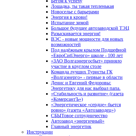
Бегом к успеху
Лошадка, ты такая тепленькая
Новоселье с барьерами
Энергия в крови!
Испытание зимой
Большое будущее автозаводской ТЭЦ
Разыскивается энергия!
ВЭС - новые мощности для новых
возможностей
Под надёжным крылом Подшефной
«ЕвроСибЭнерго» школе - 100 лет
«ЗАО Волгаэнергосбыт» приняло
участие в круглом столе
Команда лучших Туристы ГК
«Волгаэнерго» - первые в области
Денис и Евгений Федоровы:
Энергетику для нас выбрал папа.
«Стабильность и развитие» (газета
«КомерсантЪ»)
«Энергетическое «сердце» бьется
ровно» (газета «Автозаводец»)
СБЫТовое сотрудничество
Автозавод «энергичный»
Главный энергетик
Инструкции