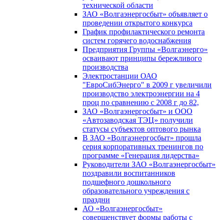
технической области
ЗАО «Волгаэнергосбыт» объявляет о
проведении открытого конкурса
График профилактического ремонта
систем горячего водоснабжения
Предприятия Группы «Волгаэнерго»
осваивают принципы бережливого
производства
Электростанции ОАО
"ЕвроСибЭнерго" в 2009 г увеличили
производство электроэнергии на 4
проц по сравнению с 2008 г до 82,
ЗАО «Волгаэнергосбыт» и ООО
«Автозаводская ТЭЦ» получили
статусы субъектов оптового рынка
В ЗАО «Волгаэнергосбыт» прошла
серия корпоративных тренингов по
программе «Генерация лидерства»
Руководители ЗАО «Волгаэнергосбыт»
поздравили воспитанников
подшефного дошкольного
образовательного учреждения с
праздни
АО «Волгаэнергосбыт»
совершенствует формы работы с