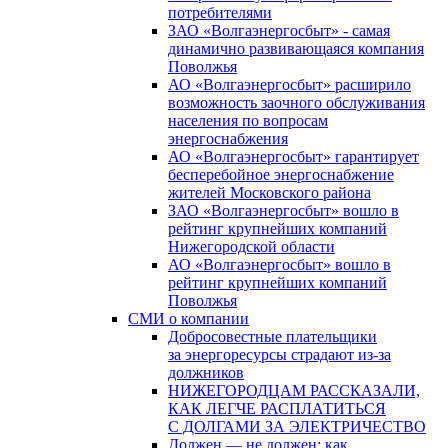
потребителями
ЗАО «Волгаэнергосбыт» - самая
динамично развивающаяся компания
Поволжья
АО «Волгаэнергосбыт» расширило
возможность заочного обслуживания
населения по вопросам
энергоснабжения
АО «Волгаэнергосбыт» гарантирует
бесперебойное энергоснабжение
жителей Московского района
ЗАО «Волгаэнергосбыт» вошло в
рейтинг крупнейших компаний
Нижегородской области
АО «Волгаэнергосбыт» вошло в
рейтинг крупнейших компаний
Поволжья
СМИ о компании
Добросовестные плательщики
за энергоресурсы страдают из-за
должников
НИЖЕГОРОДЦАМ РАССКАЗАЛИ,
КАК ЛЕГЧЕ РАСПЛАТИТЬСЯ
С ДОЛГАМИ ЗА ЭЛЕКТРИЧЕСТВО
Должен — не должен: как