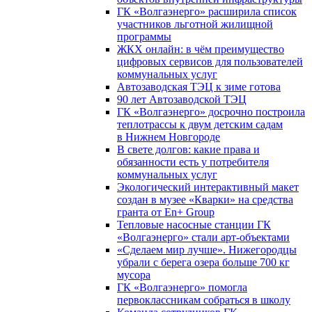
ГК «Волгаэнерго» расширила список
участников льготной жилищной
программы
ЖКХ онлайн: в чём преимущество
цифровых сервисов для пользователей
коммунальных услуг
Автозаводская ТЭЦ к зиме готова
90 лет Автозаводской ТЭЦ
ГК «Волгаэнерго» досрочно построила
теплотрассы к двум детским садам
в Нижнем Новгороде
В свете долгов: какие права и
обязанности есть у потребителя
коммунальных услуг
Экологический интерактивный макет
создан в музее «Кварки» на средства
гранта от En+ Group
Тепловые насосные станции ГК
«Волгаэнерго» стали арт-объектами
«Сделаем мир лучше». Нижегородцы
убрали с берега озера больше 700 кг
мусора
ГК «Волгаэнерго» помогла
первоклассникам собраться в школу