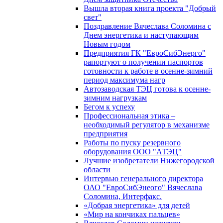
Вышла вторая книга проекта "Добрый
свет"
Поздравление Вячеслава Соломина с
Днем энергетика и наступающим
Новым годом
Предприятия ГК "ЕвроСибЭнерго"
рапортуют о получении паспортов
готовности к работе в осенне-зимний
период максимума нагр
Автозаводская ТЭЦ готова к осенне-
зимним нагрузкам
Бегом к успеху
Профессиональная этика –
необходимый регулятор в механизме
предприятия
Работы по пуску резервного
оборудования ООО "АТЭЦ"
Лучшие изобретатели Нижегородской
области
Интервью генерального директора
ОАО "ЕвроСибЭнеого" Вячеслава
Соломина, Интерфакс.
«Добрая энергетика» для детей
«Мир на кончиках пальцев»