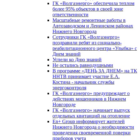
ГК «Волгаэнерго» обеспечила теплом
более 95% объектов в своей зоне
ответственности
Масштабные ремонтные работы в
Автозаводском и Ленинском районах
Нижнего Новгорода
Сотрудники ГК «Волгаэнерго»
поздравили ребят из социально-
реабилитационного центра «Улыбка» с
Днем знаний
Успели ко Дню знаний
Не остались равнодушными
В программе «ДЕНЬ ЗА ДНЕМ» на ТК
ННТВ принимает участие Е.А.
Костина - начальник службы
энергоконтроля
ГК «Волгаэнерго» предупреждает о
действиях мошенников в Нижнем
Новгороде
ГК «Волгаэнерго» начинает выпуск
отдельных квитанций на отопление
En+ Group информирует жителей
Нижнего Новгорода о необходимости
проведения своевременной поверки
приборов учета