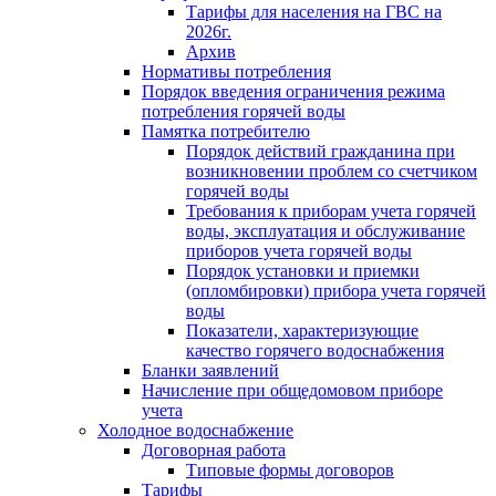
Тарифы для населения на ГВС на
2026г.
Архив
Нормативы потребления
Порядок введения ограничения режима
потребления горячей воды
Памятка потребителю
Порядок действий гражданина при
возникновении проблем со счетчиком
горячей воды
Требования к приборам учета горячей
воды, эксплуатация и обслуживание
приборов учета горячей воды
Порядок установки и приемки
(опломбировки) прибора учета горячей
воды
Показатели, характеризующие
качество горячего водоснабжения
Бланки заявлений
Начисление при общедомовом приборе
учета
Холодное водоснабжение
Договорная работа
Типовые формы договоров
Тарифы