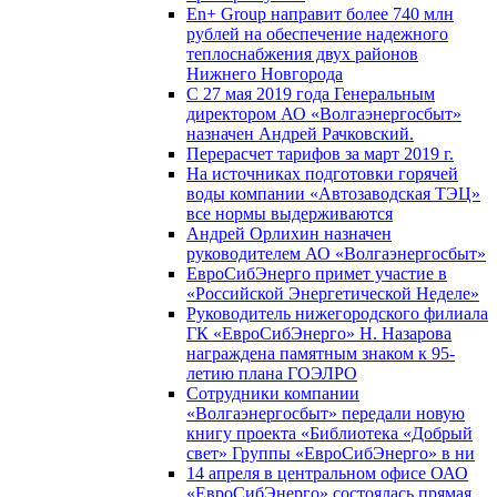
En+ Group направит более 740 млн
рублей на обеспечение надежного
теплоснабжения двух районов
Нижнего Новгорода
С 27 мая 2019 года Генеральным
директором АО «Волгаэнергосбыт»
назначен Андрей Рачковский.
Перерасчет тарифов за март 2019 г.
На источниках подготовки горячей
воды компании «Автозаводская ТЭЦ»
все нормы выдерживаются
Андрей Орлихин назначен
руководителем АО «Волгаэнергосбыт»
ЕвроСибЭнерго примет участие в
«Российской Энергетической Неделе»
Руководитель нижегородского филиала
ГК «ЕвроСибЭнерго» Н. Назарова
награждена памятным знаком к 95-
летию плана ГОЭЛРО
Сотрудники компании
«Волгаэнергосбыт» передали новую
книгу проекта «Библиотека «Добрый
свет» Группы «ЕвроСибЭнерго» в ни
14 апреля в центральном офисе ОАО
«ЕвроСибЭнерго» состоялась прямая