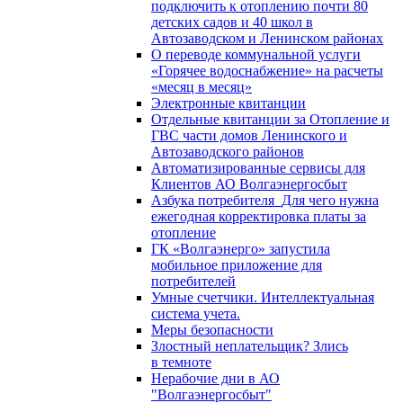
подключить к отоплению почти 80
детских садов и 40 школ в
Автозаводском и Ленинском районах
О переводе коммунальной услуги
«Горячее водоснабжение» на расчеты
«месяц в месяц»
Электронные квитанции
Отдельные квитанции за Отопление и
ГВС части домов Ленинского и
Автозаводского районов
Автоматизированные сервисы для
Клиентов АО Волгаэнергосбыт
Азбука потребителя_Для чего нужна
ежегодная корректировка платы за
отопление
ГК «Волгаэнерго» запустила
мобильное приложение для
потребителей
Умные счетчики. Интеллектуальная
система учета.
Меры безопасности
Злостный неплательщик? Злись
в темноте
Нерабочие дни в АО
"Волгаэнергосбыт"