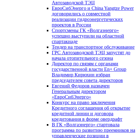
Автозаводской ТЭЦ
ЕвроСибЭнерго и China Yangtze Power
договорились о совместной
реализации гидроэнергетических
проектов в России
Спортсмены ГК «Волгаэнерго»
успешно выступили на областной
спартакиаде
Тендер на транспортное обслуживание
ГРС Автозаводской ТЭЦ запустят до
начала отопительного сезона
Директор по связям с органами
государственной власти En+ Group
Владимир Кирюхин избран
председателем совета директоров
Евгений Федоров назначен
Генеральным директором
«ЕвроСибЭнерго»
Конкурс на право заключения
Кредитного соглашения об открытие
кредитной линии и договора
кредитования в форме овердрафт
В ГК «Волгаэнерго» стартовала
программа по развитию преемников на
управленческие позиции в