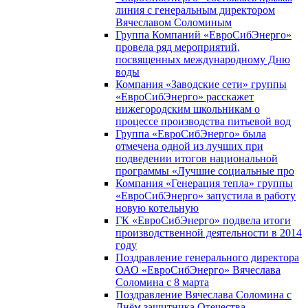
линия с генеральным директором
Вячеславом Соломиным
Группа Компаний «ЕвроСибЭнерго»
провела ряд мероприятий,
посвященных международному Дню
воды
Компания «Заводские сети» группы
«ЕвроСибЭнерго» расскажет
нижегородским школьникам о
процессе производства питьевой вод
Группа «ЕвроСибЭнерго» была
отмечена одной из лучших при
подведении итогов национальной
программы «Лучшие социальные про
Компания «Генерация тепла» группы
«ЕвроСибЭнерго» запустила в работу
новую котельную
ГК «ЕвроСибЭнерго» подвела итоги
производственной деятельности в 2014
году
Поздравление генерального директора
ОАО «ЕвроСибЭнерго» Вячеслава
Соломина с 8 марта
Поздравление Вячеслава Соломина с
Днём защитника Отечества