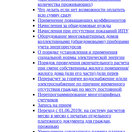
количества проживающих)
Что делать если нет возможности оплатить
всю сумму сразу
Применение повышающих коэффициентов
Начисления за общедомовые нужды
Начисления при отсутствии показаний ИПУ
Оборудование многоквартирных домов
коллективными (общедомовыми) приборами
учета энергоресурсов
О порядке установления и применения
социальной нормы электрической энергии
Порядок проведения окончательного расчета
при смене собственника жилого помещения/
жилого дома (или его части) (или перев
Перерасчет за горячее водоснабжение и/или
электроснабжение по причине временного
отсутствия граждан по месту постоянной
Перепрограммирование многотарифных
счетчиков
Запись на прием
Переход с 01.06.2019г. на систему расчетов
месяц в месяц с печатью отдельного
платежного документа для граждан,
проживаю
Уменьшение совокупного размера платежа