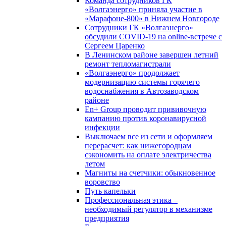
Команда сотрудников ГК
«Волгаэнерго» приняла участие в
«Марафоне-800» в Нижнем Новгороде
Сотрудники ГК «Волгаэнерго»
обсудили COVID-19 на online-встрече с
Сергеем Царенко
В Ленинском районе завершен летний
ремонт тепломагистрали
«Волгаэнерго» продолжает
модернизацию системы горячего
водоснабжения в Автозаводском
районе
En+ Group проводит прививочную
кампанию против коронавирусной
инфекции
Выключаем все из сети и оформляем
перерасчет: как нижегородцам
сэкономить на оплате электричества
летом
Магниты на счетчики: обыкновенное
воровство
Путь капельки
Профессиональная этика –
необходимый регулятор в механизме
предприятия