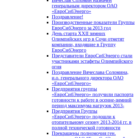
Вячеслав Соломин назначен
генеральным директором ОАО
«ЕвроСибЭнерго»
Поздравление!
Производственные показатели Группы
ЕвроСибЭнерго за 2013 год
День старта XXII зимних
Олимпийских игр в Сочи отметят
компании, входящие в Группу
ЕвроСибЭнерго
Представители ЕвроСибЭнерго стали
участниками эстафеты Олимпийского
огня
Поздравление Вячеслава Соломина,
и.о. генерального директора ОАО
«ЕвроСибЭнерго»
Предприятия группы
«ЕвроСибЭнерго» получили паспорта
готовности к работе в осенне-зимний
период максимума нагрузок 2013-
Предприятия Группы
«ЕвроСибЭнерго» подошли к
отопительному сезону 2013-2014 гг. в
полной технической готовности
Прекращены полномочия ген.