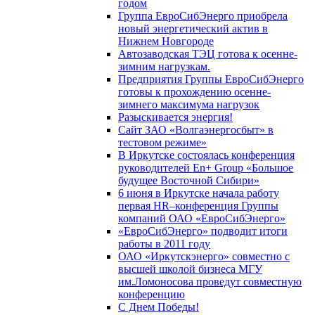
годом
Группа ЕвроСибЭнерго приобрела
новый энергетический актив в
Нижнем Новгороде
Автозаводская ТЭЦ готова к осенне-
зимним нагрузкам.
Предприятия Группы ЕвроСибЭнерго
готовы к прохождению осенне-
зимнего максимума нагрузок
Разыскивается энергия!
Сайт ЗАО «Волгаэнергосбыт» в
тестовом режиме»
В Иркутске состоялась конференция
руководителей En+ Group «Большое
будущее Восточной Сибири»
6 июня в Иркутске начала работу
первая HR–конференция Группы
компаний ОАО «ЕвроСибЭнерго»
«ЕвроСибЭнерго» подводит итоги
работы в 2011 году
ОАО «Иркутскэнерго» совместно с
высшей школой бизнеса МГУ
им.Ломоносова проведут совместную
конференцию
С Днем Победы!