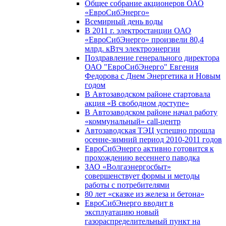
Общее собрание акционеров ОАО
«ЕвроСибЭнерго»
Всемирный день воды
В 2011 г. электростанции ОАО
«ЕвроСибЭнерго» произвели 80,4
млрд. кВтч электроэнергии
Поздравление генерального директора
ОАО "ЕвроСибЭнерго" Евгения
Федорова с Днем Энергетика и Новым
годом
В Автозаводском районе стартовала
акция «В свободном доступе»
В Автозаводском районе начал работу
«коммунальный» call-центр
Автозаводская ТЭЦ успешно прошла
осенне-зимний период 2010-2011 годов
ЕвроСибЭнерго активно готовится к
прохождению весеннего паводка
ЗАО «Волгаэнергосбыт»
совершенствует формы и методы
работы с потребителями
80 лет «сказке из железа и бетона»
ЕвроСибЭнерго вводит в
эксплуатацию новый
газораспределительный пункт на