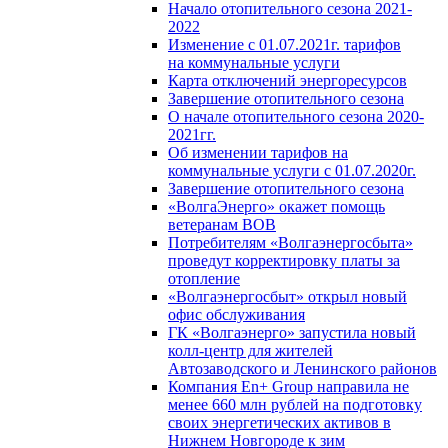
Начало отопительного сезона 2021-
2022
Изменение с 01.07.2021г. тарифов
на коммунальные услуги
Карта отключений энергоресурсов
Завершение отопительного сезона
О начале отопительного сезона 2020-
2021гг.
Об изменении тарифов на
коммунальные услуги с 01.07.2020г.
Завершение отопительного сезона
«ВолгаЭнерго» окажет помощь
ветеранам ВОВ
Потребителям «Волгаэнергосбыта»
проведут корректировку платы за
отопление
«Волгаэнергосбыт» открыл новый
офис обслуживания
ГК «Волгаэнерго» запустила новый
колл-центр для жителей
Автозаводского и Ленинского районов
Компания En+ Group направила не
менее 660 млн рублей на подготовку
своих энергетических активов в
Нижнем Новгороде к зим