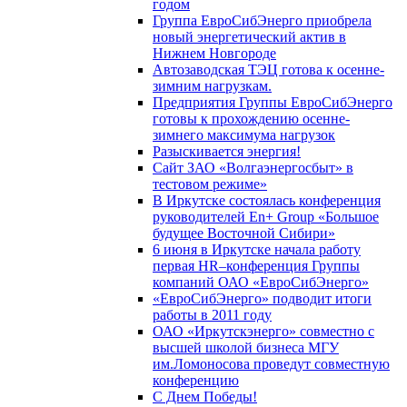
годом
Группа ЕвроСибЭнерго приобрела
новый энергетический актив в
Нижнем Новгороде
Автозаводская ТЭЦ готова к осенне-
зимним нагрузкам.
Предприятия Группы ЕвроСибЭнерго
готовы к прохождению осенне-
зимнего максимума нагрузок
Разыскивается энергия!
Сайт ЗАО «Волгаэнергосбыт» в
тестовом режиме»
В Иркутске состоялась конференция
руководителей En+ Group «Большое
будущее Восточной Сибири»
6 июня в Иркутске начала работу
первая HR–конференция Группы
компаний ОАО «ЕвроСибЭнерго»
«ЕвроСибЭнерго» подводит итоги
работы в 2011 году
ОАО «Иркутскэнерго» совместно с
высшей школой бизнеса МГУ
им.Ломоносова проведут совместную
конференцию
С Днем Победы!