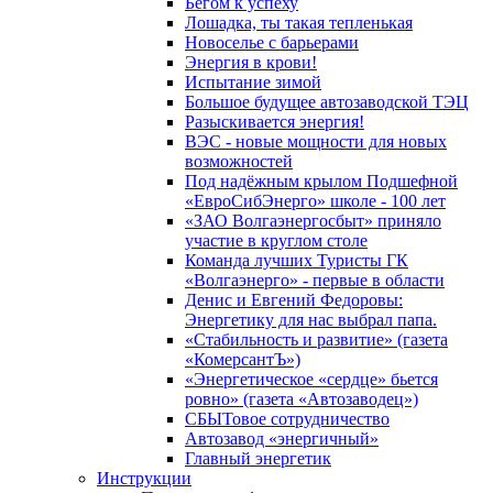
Бегом к успеху
Лошадка, ты такая тепленькая
Новоселье с барьерами
Энергия в крови!
Испытание зимой
Большое будущее автозаводской ТЭЦ
Разыскивается энергия!
ВЭС - новые мощности для новых
возможностей
Под надёжным крылом Подшефной
«ЕвроСибЭнерго» школе - 100 лет
«ЗАО Волгаэнергосбыт» приняло
участие в круглом столе
Команда лучших Туристы ГК
«Волгаэнерго» - первые в области
Денис и Евгений Федоровы:
Энергетику для нас выбрал папа.
«Стабильность и развитие» (газета
«КомерсантЪ»)
«Энергетическое «сердце» бьется
ровно» (газета «Автозаводец»)
СБЫТовое сотрудничество
Автозавод «энергичный»
Главный энергетик
Инструкции