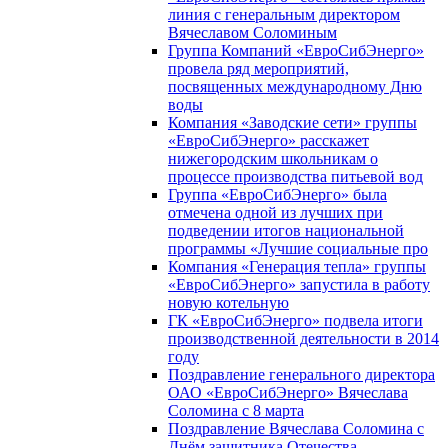
линия с генеральным директором
Вячеславом Соломиным
Группа Компаний «ЕвроСибЭнерго»
провела ряд мероприятий,
посвященных международному Дню
воды
Компания «Заводские сети» группы
«ЕвроСибЭнерго» расскажет
нижегородским школьникам о
процессе производства питьевой вод
Группа «ЕвроСибЭнерго» была
отмечена одной из лучших при
подведении итогов национальной
программы «Лучшие социальные про
Компания «Генерация тепла» группы
«ЕвроСибЭнерго» запустила в работу
новую котельную
ГК «ЕвроСибЭнерго» подвела итоги
производственной деятельности в 2014
году
Поздравление генерального директора
ОАО «ЕвроСибЭнерго» Вячеслава
Соломина с 8 марта
Поздравление Вячеслава Соломина с
Днём защитника Отечества