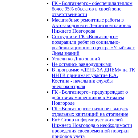
ГК «Волгаэнерго» обеспечила теплом
более 95% объектов в своей зоне
ответственности
Масштабные ремонтные работы в
Автозаводском и Ленинском районах
Нижнего Новгорода
Сотрудники ГК «Волгаэнерго»
поздравили ребят из социально-
реабилитационного центра «Улыбка» с
Днем знаний
Успели ко Дню знаний
Не остались равнодушными
В программе «ДЕНЬ ЗА ДНЕМ» на ТК
ННТВ принимает участие Е.А.
Костина - начальник службы
энергоконтроля
ГК «Волгаэнерго» предупреждает о
действиях мошенников в Нижнем
Новгороде
ГК «Волгаэнерго» начинает выпуск
отдельных квитанций на отопление
En+ Group информирует жителей
Нижнего Новгорода о необходимости
проведения своевременной поверки
приборов учета