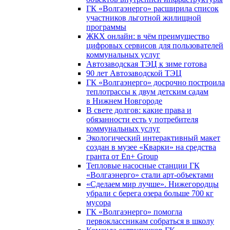
ГК «Волгаэнерго» расширила список
участников льготной жилищной
программы
ЖКХ онлайн: в чём преимущество
цифровых сервисов для пользователей
коммунальных услуг
Автозаводская ТЭЦ к зиме готова
90 лет Автозаводской ТЭЦ
ГК «Волгаэнерго» досрочно построила
теплотрассы к двум детским садам
в Нижнем Новгороде
В свете долгов: какие права и
обязанности есть у потребителя
коммунальных услуг
Экологический интерактивный макет
создан в музее «Кварки» на средства
гранта от En+ Group
Тепловые насосные станции ГК
«Волгаэнерго» стали арт-объектами
«Сделаем мир лучше». Нижегородцы
убрали с берега озера больше 700 кг
мусора
ГК «Волгаэнерго» помогла
первоклассникам собраться в школу