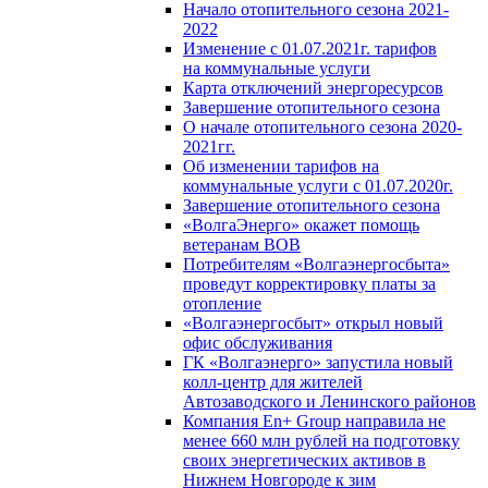
Начало отопительного сезона 2021-
2022
Изменение с 01.07.2021г. тарифов
на коммунальные услуги
Карта отключений энергоресурсов
Завершение отопительного сезона
О начале отопительного сезона 2020-
2021гг.
Об изменении тарифов на
коммунальные услуги с 01.07.2020г.
Завершение отопительного сезона
«ВолгаЭнерго» окажет помощь
ветеранам ВОВ
Потребителям «Волгаэнергосбыта»
проведут корректировку платы за
отопление
«Волгаэнергосбыт» открыл новый
офис обслуживания
ГК «Волгаэнерго» запустила новый
колл-центр для жителей
Автозаводского и Ленинского районов
Компания En+ Group направила не
менее 660 млн рублей на подготовку
своих энергетических активов в
Нижнем Новгороде к зим