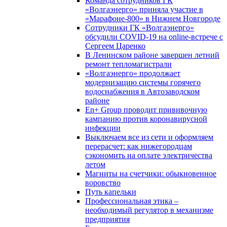
Команда сотрудников ГК
«Волгаэнерго» приняла участие в
«Марафоне-800» в Нижнем Новгороде
Сотрудники ГК «Волгаэнерго»
обсудили COVID-19 на online-встрече с
Сергеем Царенко
В Ленинском районе завершен летний
ремонт тепломагистрали
«Волгаэнерго» продолжает
модернизацию системы горячего
водоснабжения в Автозаводском
районе
En+ Group проводит прививочную
кампанию против коронавирусной
инфекции
Выключаем все из сети и оформляем
перерасчет: как нижегородцам
сэкономить на оплате электричества
летом
Магниты на счетчики: обыкновенное
воровство
Путь капельки
Профессиональная этика –
необходимый регулятор в механизме
предприятия