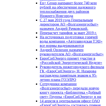
En+ Group направит более 740 млн
рублей на обеспечение надежного
теплоснабжения двух районов
Нижнего Новгорода
С 27 мая 2019 года Генеральным
директором АО «Волгаэнергосбыт»
назначен Андрей Рачковский.
Перерасчет тарифов за март 2019 г.
На источниках подготовки горячей
воды компании «Автозаводская ТЭЦ»
все нормы выдерживаются
Андрей Орлихин назначен
руководителем АО «Волгаэнергосбыт»
ЕвроСибЭнерго примет участие в
«Российской Энергетической Неделе»
Руководитель нижегородского филиала
ГК «ЕвроСибЭнерго» Н. Назарова
награждена памятным знаком к 95-
летию плана ГОЭЛРО
Сотрудники компании
«Волгаэнергосбыт» передали новую
книгу проекта «Библиотека «Добрый
свет» Группы «ЕвроСибЭнерго» в ни
14 апреля в центральном офисе ОАО
«ЕвроСибЭнерго» состоялась прямая