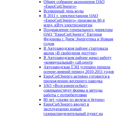
Общее собрание акционеров ОАО
«ЕвроСибЭнерго»
Всемирный день воды
В 2011 г. электростанции ОАО
«ЕвроСибЭнерго» произвели 80,4
млрд. кВтч электроэнергии
Поздравление генерального директора
ОАО "ЕвроСибЭнерго" Евгения
Федорова с Днем Энергетика и Новым
годом
В Автозаводском районе стартовала
акция «В свободном доступе»
В Автозаводском районе начал работу
«коммунальный» call-центр
Автозаводская ТЭЦ успешно прошла
осенне-зимний период 2010-2011 годов
ЕвроСибЭнерго активно готовится к
прохождению весеннего паводка
ЗАО «Волгаэнергосбыт»
совершенствует формы и методы
работы с потребителями
80 лет «сказке из железа и бетона»
ЕвроСибЭнерго вводит в
эксплуатацию новый
газораспределительный пункт на