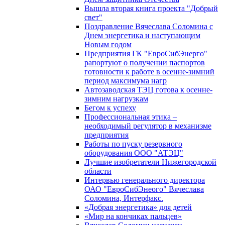
Вышла вторая книга проекта "Добрый
свет"
Поздравление Вячеслава Соломина с
Днем энергетика и наступающим
Новым годом
Предприятия ГК "ЕвроСибЭнерго"
рапортуют о получении паспортов
готовности к работе в осенне-зимний
период максимума нагр
Автозаводская ТЭЦ готова к осенне-
зимним нагрузкам
Бегом к успеху
Профессиональная этика –
необходимый регулятор в механизме
предприятия
Работы по пуску резервного
оборудования ООО "АТЭЦ"
Лучшие изобретатели Нижегородской
области
Интервью генерального директора
ОАО "ЕвроСибЭнеого" Вячеслава
Соломина, Интерфакс.
«Добрая энергетика» для детей
«Мир на кончиках пальцев»