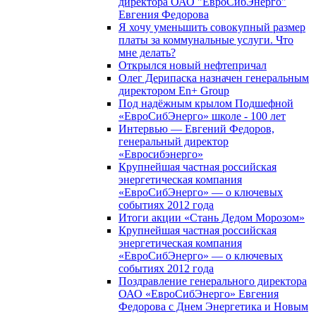
директора ОАО "ЕвроСибЭнерго"
Евгения Федорова
Я хочу уменьшить совокупный размер
платы за коммунальные услуги. Что
мне делать?
Открылся новый нефтепричал
Олег Дерипаска назначен генеральным
директором En+ Group
Под надёжным крылом Подшефной
«ЕвроСибЭнерго» школе - 100 лет
Интервью — Евгений Федоров,
генеральный директор
«Евросибэнерго»
Крупнейшая частная российская
энергетическая компания
«ЕвроСибЭнерго» — о ключевых
событиях 2012 года
Итоги акции «Стань Дедом Морозом»
Крупнейшая частная российская
энергетическая компания
«ЕвроСибЭнерго» — о ключевых
событиях 2012 года
Поздравление генерального директора
ОАО «ЕвроСибЭнерго» Евгения
Федорова с Днем Энергетика и Новым