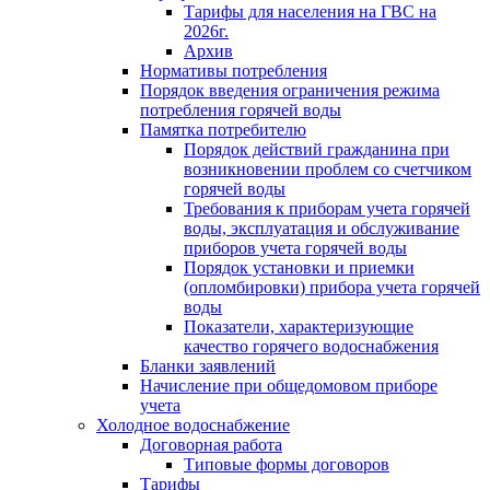
Тарифы для населения на ГВС на
2026г.
Архив
Нормативы потребления
Порядок введения ограничения режима
потребления горячей воды
Памятка потребителю
Порядок действий гражданина при
возникновении проблем со счетчиком
горячей воды
Требования к приборам учета горячей
воды, эксплуатация и обслуживание
приборов учета горячей воды
Порядок установки и приемки
(опломбировки) прибора учета горячей
воды
Показатели, характеризующие
качество горячего водоснабжения
Бланки заявлений
Начисление при общедомовом приборе
учета
Холодное водоснабжение
Договорная работа
Типовые формы договоров
Тарифы