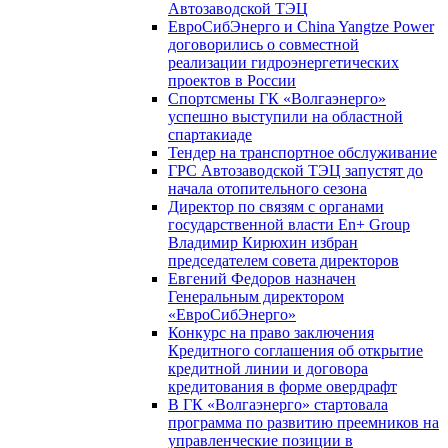
Автозаводской ТЭЦ
ЕвроСибЭнерго и China Yangtze Power
договорились о совместной
реализации гидроэнергетических
проектов в России
Спортсмены ГК «Волгаэнерго»
успешно выступили на областной
спартакиаде
Тендер на транспортное обслуживание
ГРС Автозаводской ТЭЦ запустят до
начала отопительного сезона
Директор по связям с органами
государственной власти En+ Group
Владимир Кирюхин избран
председателем совета директоров
Евгений Федоров назначен
Генеральным директором
«ЕвроСибЭнерго»
Конкурс на право заключения
Кредитного соглашения об открытие
кредитной линии и договора
кредитования в форме овердрафт
В ГК «Волгаэнерго» стартовала
программа по развитию преемников на
управленческие позиции в