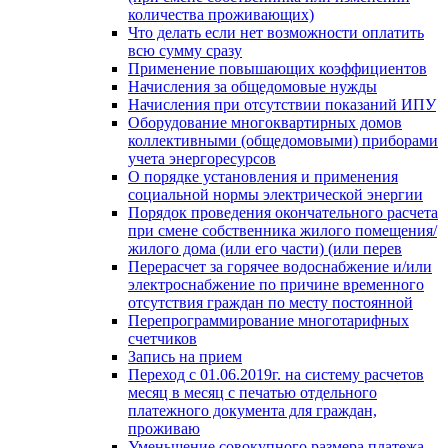
количества проживающих)
Что делать если нет возможности оплатить
всю сумму сразу
Применение повышающих коэффициентов
Начисления за общедомовые нужды
Начисления при отсутствии показаний ИПУ
Оборудование многоквартирных домов
коллективными (общедомовыми) приборами
учета энергоресурсов
О порядке установления и применения
социальной нормы электрической энергии
Порядок проведения окончательного расчета
при смене собственника жилого помещения/
жилого дома (или его части) (или перев
Перерасчет за горячее водоснабжение и/или
электроснабжение по причине временного
отсутствия граждан по месту постоянной
Перепрограммирование многотарифных
счетчиков
Запись на прием
Переход с 01.06.2019г. на систему расчетов
месяц в месяц с печатью отдельного
платежного документа для граждан,
проживаю
Уменьшение совокупного размера платежа