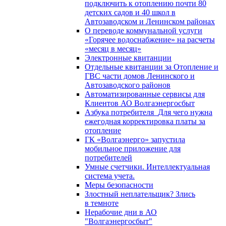
подключить к отоплению почти 80
детских садов и 40 школ в
Автозаводском и Ленинском районах
О переводе коммунальной услуги
«Горячее водоснабжение» на расчеты
«месяц в месяц»
Электронные квитанции
Отдельные квитанции за Отопление и
ГВС части домов Ленинского и
Автозаводского районов
Автоматизированные сервисы для
Клиентов АО Волгаэнергосбыт
Азбука потребителя_Для чего нужна
ежегодная корректировка платы за
отопление
ГК «Волгаэнерго» запустила
мобильное приложение для
потребителей
Умные счетчики. Интеллектуальная
система учета.
Меры безопасности
Злостный неплательщик? Злись
в темноте
Нерабочие дни в АО
"Волгаэнергосбыт"