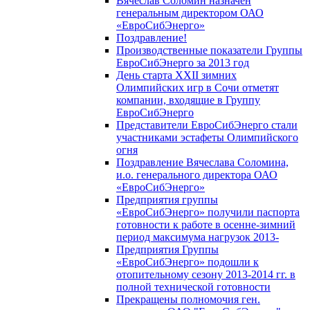
Вячеслав Соломин назначен
генеральным директором ОАО
«ЕвроСибЭнерго»
Поздравление!
Производственные показатели Группы
ЕвроСибЭнерго за 2013 год
День старта XXII зимних
Олимпийских игр в Сочи отметят
компании, входящие в Группу
ЕвроСибЭнерго
Представители ЕвроСибЭнерго стали
участниками эстафеты Олимпийского
огня
Поздравление Вячеслава Соломина,
и.о. генерального директора ОАО
«ЕвроСибЭнерго»
Предприятия группы
«ЕвроСибЭнерго» получили паспорта
готовности к работе в осенне-зимний
период максимума нагрузок 2013-
Предприятия Группы
«ЕвроСибЭнерго» подошли к
отопительному сезону 2013-2014 гг. в
полной технической готовности
Прекращены полномочия ген.