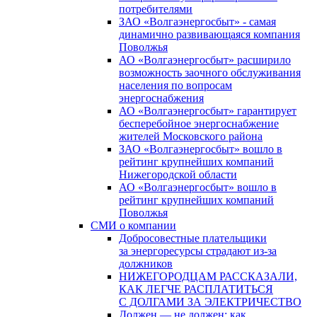
потребителями
ЗАО «Волгаэнергосбыт» - самая
динамично развивающаяся компания
Поволжья
АО «Волгаэнергосбыт» расширило
возможность заочного обслуживания
населения по вопросам
энергоснабжения
АО «Волгаэнергосбыт» гарантирует
бесперебойное энергоснабжение
жителей Московского района
ЗАО «Волгаэнергосбыт» вошло в
рейтинг крупнейших компаний
Нижегородской области
АО «Волгаэнергосбыт» вошло в
рейтинг крупнейших компаний
Поволжья
СМИ о компании
Добросовестные плательщики
за энергоресурсы страдают из-за
должников
НИЖЕГОРОДЦАМ РАССКАЗАЛИ,
КАК ЛЕГЧЕ РАСПЛАТИТЬСЯ
С ДОЛГАМИ ЗА ЭЛЕКТРИЧЕСТВО
Должен — не должен: как