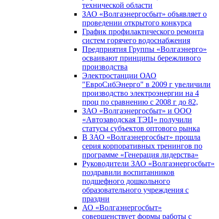
технической области
ЗАО «Волгаэнергосбыт» объявляет о
проведении открытого конкурса
График профилактического ремонта
систем горячего водоснабжения
Предприятия Группы «Волгаэнерго»
осваивают принципы бережливого
производства
Электростанции ОАО
"ЕвроСибЭнерго" в 2009 г увеличили
производство электроэнергии на 4
проц по сравнению с 2008 г до 82,
ЗАО «Волгаэнергосбыт» и ООО
«Автозаводская ТЭЦ» получили
статусы субъектов оптового рынка
В ЗАО «Волгаэнергосбыт» прошла
серия корпоративных тренингов по
программе «Генерация лидерства»
Руководители ЗАО «Волгаэнергосбыт»
поздравили воспитанников
подшефного дошкольного
образовательного учреждения с
праздни
АО «Волгаэнергосбыт»
совершенствует формы работы с