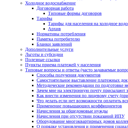
Холодное водоснабжение
Договорная работа
Типовые формы договоров
Тарифы
Тарифы для населения на холодное водо
Архив
Нормативы потребления
Памятка потребителю
Бланки заявлений
Дополнительные услуги
Льготы и субсидии
Полезные ссылки
Пункты приема платежей у населения
Типовые вопросы и ответы (часто задаваемые вопр
Способы получения документов
Самостоятельное выставление платежных док
Методические рекомендации по подготовке ме
Зачем мне на электронную почту присылают э
Как внести изменения по лицевому счету (п
Что делать если нет возможности оплатить вс
Применение повышающих коэффициентов
Начисления за общедомовые нужды
Начисления при отсутствии показаний ИПУ
Оборудование многоквартирных домов колле
О порядке установления и применения социа