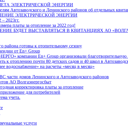
ЧЕТА ЭЛЕКТРИЧЕСКОЙ ЭНЕРГИИ
лям Автозаводского и Ленинского районов об отдельных квитан
ЛЕНИЕ ЭЛЕКТРИЧЕСКОЙ ЭНЕРГИИ
 – 2023гг.
ера платы за отопление за 2022 год!
ПЛЕНИЕ БУДЕТ ВЫСТАВЛЯТЬСЯ В КВИТАНЦИЯХ АО «ВОЛ
о района готовы к отопительному сезону
ендии от En+ Group
РГО» компании En+ Group организовали благотворительную а
ть к отоплению почти 80 детских садов и 40 школ в Автозавод
ее водоснабжение» на расчеты «месяц в месяц»
ВС части домов Ленинского и Автозаводского районов
нтов АО Волгаэнергосбыт
годная корректировка платы за отопление
 приложение для потребителей
ема учета.
те
"
оммунальные услуги