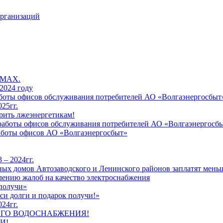
организаций
 MAX.
2024 году
работы офисов обслуживания потребителей АО «Волгаэнергосбыт
25гг.
рить лжеэнергетикам!
к работы офисов обслуживания потребителей АО «Волгаэнергосб
работы офисов АО «Волгаэнергосбыт»
 – 2024гг.
ых домов Автозаводского и Ленинского районов заплатят меньш
лению жалоб на качество электроснабжения
 получи»
си долги и подарок получи!»
24гг.
ЕГО ВОДОСНАБЖЕНИЯ!
И!