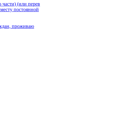
 части) (или перев
 месту постоянной
раждан, проживаю