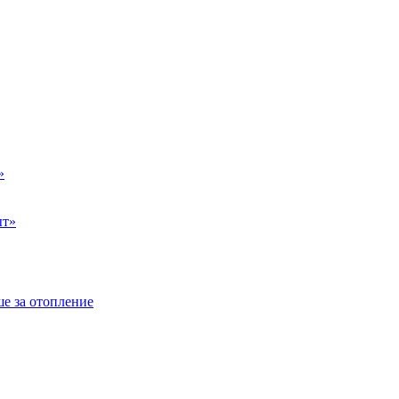
»
ыт»
е за отопление