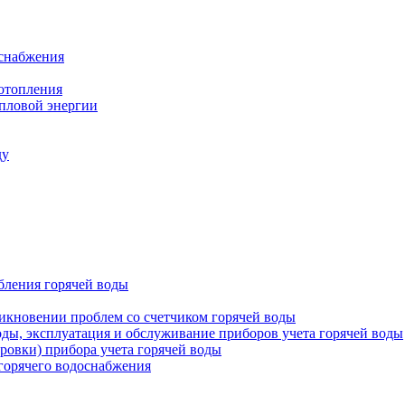
оснабжения
 отопления
епловой энергии
ду
бления горячей воды
икновении проблем со счетчиком горячей воды
оды, эксплуатация и обслуживание приборов учета горячей воды
ровки) прибора учета горячей воды
 горячего водоснабжения