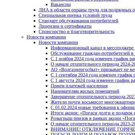
Вакансии
ЛНА в области охраны труда для подрядных 
Специальная оценка условий труда
Стандарт обслуживания потребителей
Лицензии и сертификаты
Спонсорство и благотворительность
Новости компании
Новости компании
Информационный канал в мессенджере
Обслуживание граждан-потребителей в 
С 1 ноября 2024 года изменен график 
О начале отопительного периода 2024-20
АО «Волгаэнергосбыт» призывает не ве
С 1 сентября 2024 года изменен графи
С 1 августа 2024 года изменен график 
Прием платежей населения
Нанимателям жилых помещений
Завершение отопительного периода 2023
Жители почти восьмисот многоквартирн
С 01.02.2024 новые требования к оформ
Итоги акции: «Погаси долги и подарок
Розыгрыш призов в рамках акции «Пога
О начале отопительного периода 2023-20
ВНИМАНИЕ! ОТКЛЮЧЕНИЕ ГОРЯЧ
ПОГАСИ ДОЛГИ И ПОДАРОК ПОЛУЧ