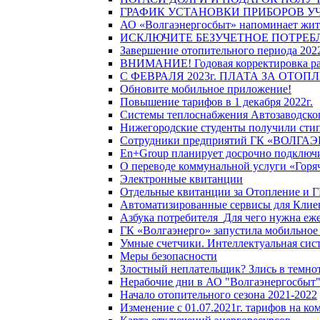
ГРАФИК УСТАНОВКИ ПРИБОРОВ У
АО «Волгаэнергосбыт» напоминает жите
ИСКЛЮЧИТЕ БЕЗУЧЕТНОЕ ПОТРЕБ
Завершение отопительного периода 2022
ВНИМАНИЕ! Годовая корректировка разм
С ФЕВРАЛЯ 2023г. ПЛАТА ЗА ОТО
Обновите мобильное приложение!
Повышение тарифов в 1 декабря 2022г.
Системы теплоснабжения Автозаводског
Нижегородские студенты получили стип
Сотрудники предприятий ГК «ВОЛГАЭНЕ
En+Group планирует досрочно подключи
О переводе коммунальной услуги «Горяч
Электронные квитанции
Отдельные квитанции за Отопление и Г
Автоматизированные сервисы для Клие
Азбука потребителя_Для чего нужна еже
ГК «Волгаэнерго» запустила мобильное
Умные счетчики. Интеллектуальная сист
Меры безопасности
Злостный неплательщик? Злись в темно
Нерабочие дни в АО "Волгаэнергосбыт
Начало отопительного сезона 2021-2022
Изменение с 01.07.2021г. тарифов на к