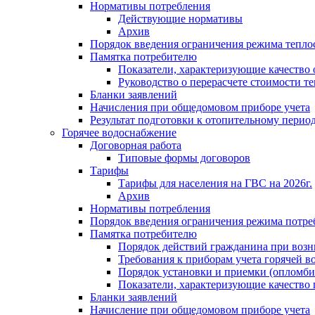
Нормативы потребления
Действующие нормативы
Архив
Порядок введения ограничения режима тепл
Памятка потребителю
Показатели, характеризующие качество
Руководство о перерасчете стоимости т
Бланки заявлений
Начисления при общедомовом приборе учета
Результат подготовки к отопительному перио
Горячее водоснабжение
Договорная работа
Типовые формы договоров
Тарифы
Тарифы для населения на ГВС на 2026г.
Архив
Нормативы потребления
Порядок введения ограничения режима потре
Памятка потребителю
Порядок действий гражданина при возн
Требования к приборам учета горячей в
Порядок установки и приемки (опломби
Показатели, характеризующие качество
Бланки заявлений
Начисление при общедомовом приборе учета