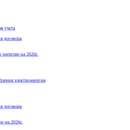
в учета
я договора
 энергию на 2026г.
бления электроэнергии
я договора
е на 2026г.