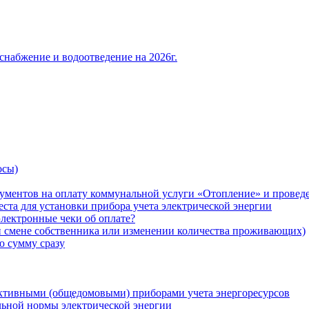
снабжение и водоотведение на 2026г.
осы)
ументов на оплату коммунальной услуги «Отопление» и проведе
ста для установки прибора учета электрической энергии
лектронные чеки об оплате?
ри смене собственника или изменении количества проживающих)
ю сумму сразу
ктивными (общедомовыми) приборами учета энергоресурсов
льной нормы электрической энергии