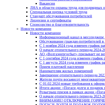
Вакансии
ЛНА в области охраны труда для подрядных 
Специальная оценка условий труда
Стандарт обслуживания потребителей
Лицензии и сертификаты
Спонсорство и благотворительность
Новости компании
Новости компании
Информационный канал в мессенджере
Обслуживание граждан-потребителей в 
С 1 ноября 2024 года изменен график 
О начале отопительного периода 2024-20
АО «Волгаэнергосбыт» призывает не ве
С 1 сентября 2024 года изменен графи
С 1 августа 2024 года изменен график 
Прием платежей населения
Нанимателям жилых помещений
Завершение отопительного периода 2023
Жители почти восьмисот многоквартирн
С 01.02.2024 новые требования к оформ
Итоги акции: «Погаси долги и подарок
Розыгрыш призов в рамках акции «Пога
О начале отопительного периода 2023-20
ВНИМАНИЕ! ОТКЛЮЧЕНИЕ ГОРЯЧ
ПОГАСИ ДОЛГИ И ПОДАРОК ПОЛУЧ