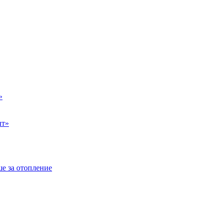
»
ыт»
е за отопление