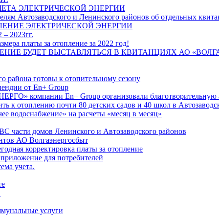
ЧЕТА ЭЛЕКТРИЧЕСКОЙ ЭНЕРГИИ
лям Автозаводского и Ленинского районов об отдельных квитан
ЛЕНИЕ ЭЛЕКТРИЧЕСКОЙ ЭНЕРГИИ
 – 2023гг.
ера платы за отопление за 2022 год!
ПЛЕНИЕ БУДЕТ ВЫСТАВЛЯТЬСЯ В КВИТАНЦИЯХ АО «ВОЛ
о района готовы к отопительному сезону
ендии от En+ Group
РГО» компании En+ Group организовали благотворительную а
ть к отоплению почти 80 детских садов и 40 школ в Автозавод
ее водоснабжение» на расчеты «месяц в месяц»
ВС части домов Ленинского и Автозаводского районов
нтов АО Волгаэнергосбыт
годная корректировка платы за отопление
 приложение для потребителей
ема учета.
те
"
оммунальные услуги