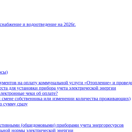
снабжение и водоотведение на 2026г.
осы)
ументов на оплату коммунальной услуги «Отопление» и проведе
ста для установки прибора учета электрической энергии
лектронные чеки об оплате?
ри смене собственника или изменении количества проживающих)
ю сумму сразу
ктивными (общедомовыми) приборами учета энергоресурсов
льной нормы электрической энергии