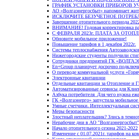
ГРАФИК УСТАНОВКИ ПРИБОРОВ У
АО «Волгаэнергосбыт» напоминает жите
ИСКЛЮЧИТЕ БЕЗУЧЕТНОЕ ПОТРЕБ
Завершение отопительного периода 2022
ВНИМАНИЕ! Годовая корректировка разм
С ФЕВРАЛЯ 2023г. ПЛАТА ЗА ОТО
Обновите мобильное приложение!
Повышение тарифов в 1 декабря 2022г.
Системы теплоснабжения Автозаводског
Нижегородские студенты получили стип
Сотрудники предприятий ГК «ВОЛГАЭНЕ
En+Group планирует досрочно подключи
О переводе коммунальной услуги «Горяч
Электронные квитанции
Отдельные квитанции за Отопление и Г
Автоматизированные сервисы для Клие
Азбука потребителя_Для чего нужна еже
ГК «Волгаэнерго» запустила мобильное
Умные счетчики. Интеллектуальная сист
Меры безопасности
Злостный неплательщик? Злись в темно
Нерабочие дни в АО "Волгаэнергосбыт
Начало отопительного сезона 2021-2022
Изменение с 01.07.2021г. тарифов на к