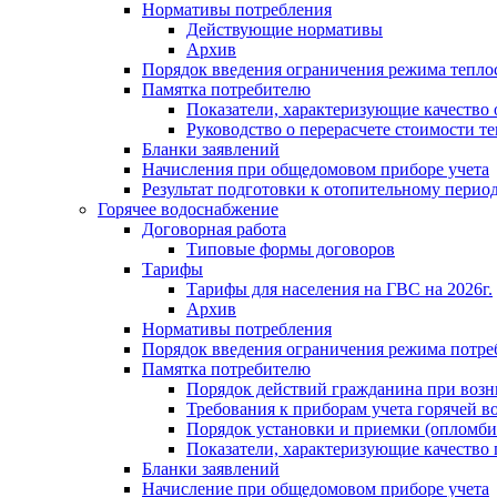
Нормативы потребления
Действующие нормативы
Архив
Порядок введения ограничения режима тепл
Памятка потребителю
Показатели, характеризующие качество
Руководство о перерасчете стоимости т
Бланки заявлений
Начисления при общедомовом приборе учета
Результат подготовки к отопительному перио
Горячее водоснабжение
Договорная работа
Типовые формы договоров
Тарифы
Тарифы для населения на ГВС на 2026г.
Архив
Нормативы потребления
Порядок введения ограничения режима потре
Памятка потребителю
Порядок действий гражданина при возн
Требования к приборам учета горячей в
Порядок установки и приемки (опломби
Показатели, характеризующие качество
Бланки заявлений
Начисление при общедомовом приборе учета