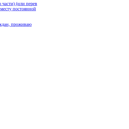
 части) (или перев
 месту постоянной
раждан, проживаю