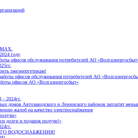
организаций
 MAX.
2024 году
работы офисов обслуживания потребителей АО «Волгаэнергосбыт
25гг.
рить лжеэнергетикам!
к работы офисов обслуживания потребителей АО «Волгаэнергосб
работы офисов АО «Волгаэнергосбыт»
 – 2024гг.
ых домов Автозаводского и Ленинского районов заплатят меньш
лению жалоб на качество электроснабжения
 получи»
си долги и подарок получи!»
24гг.
ЕГО ВОДОСНАБЖЕНИЯ!
И!