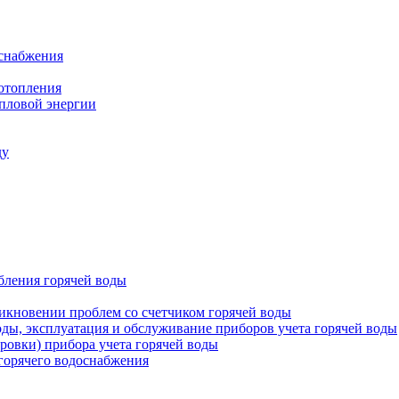
оснабжения
 отопления
епловой энергии
ду
бления горячей воды
икновении проблем со счетчиком горячей воды
оды, эксплуатация и обслуживание приборов учета горячей воды
ровки) прибора учета горячей воды
 горячего водоснабжения