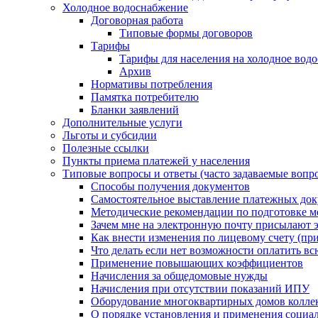
Холодное водоснабжение
Договорная работа
Типовые формы договоров
Тарифы
Тарифы для населения на холодное водо
Архив
Нормативы потребления
Памятка потребителю
Бланки заявлений
Дополнительные услуги
Льготы и субсидии
Полезные ссылки
Пункты приема платежей у населения
Типовые вопросы и ответы (часто задаваемые вопр
Способы получения документов
Самостоятельное выставление платежных док
Методические рекомендации по подготовке ме
Зачем мне на электронную почту присылают э
Как внести изменения по лицевому счету (п
Что делать если нет возможности оплатить вс
Применение повышающих коэффициентов
Начисления за общедомовые нужды
Начисления при отсутствии показаний ИПУ
Оборудование многоквартирных домов колле
О порядке установления и применения социа