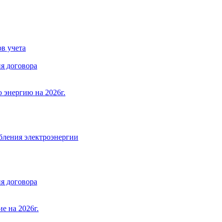
в учета
я договора
 энергию на 2026г.
бления электроэнергии
я договора
е на 2026г.