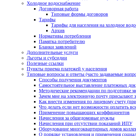
Холодное водоснабжение
Договорная работа
Типовые формы договоров
Тарифы
Тарифы для населения на холодное водо
Архив
Нормативы потребления
Памятка потребителю
Бланки заявлений
Дополнительные услуги
Льготы и субсидии
Полезные ссылки
Пункты приема платежей у населения
Типовые вопросы и ответы (часто задаваемые вопр
Способы получения документов
Самостоятельное выставление платежных док
Методические рекомендации по подготовке ме
Зачем мне на электронную почту присылают э
Как внести изменения по лицевому счету (п
Что делать если нет возможности оплатить вс
Применение повышающих коэффициентов
Начисления за общедомовые нужды
Начисления при отсутствии показаний ИПУ
Оборудование многоквартирных домов колле
О порядке установления и применения социа