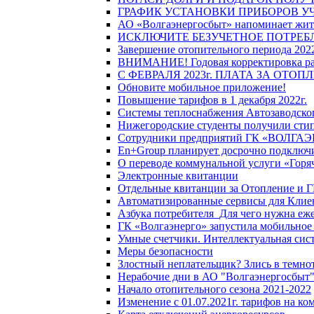
ГРАФИК УСТАНОВКИ ПРИБОРОВ У
АО «Волгаэнергосбыт» напоминает жите
ИСКЛЮЧИТЕ БЕЗУЧЕТНОЕ ПОТРЕБ
Завершение отопительного периода 2022
ВНИМАНИЕ! Годовая корректировка разм
С ФЕВРАЛЯ 2023г. ПЛАТА ЗА ОТО
Обновите мобильное приложение!
Повышение тарифов в 1 декабря 2022г.
Системы теплоснабжения Автозаводског
Нижегородские студенты получили стип
Сотрудники предприятий ГК «ВОЛГАЭНЕ
En+Group планирует досрочно подключи
О переводе коммунальной услуги «Горяч
Электронные квитанции
Отдельные квитанции за Отопление и Г
Автоматизированные сервисы для Клие
Азбука потребителя_Для чего нужна еже
ГК «Волгаэнерго» запустила мобильное
Умные счетчики. Интеллектуальная сист
Меры безопасности
Злостный неплательщик? Злись в темно
Нерабочие дни в АО "Волгаэнергосбыт
Начало отопительного сезона 2021-2022
Изменение с 01.07.2021г. тарифов на к