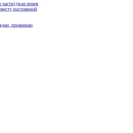
 части) (или перев
 месту постоянной
раждан, проживаю