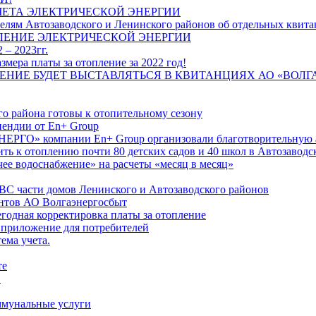
ЧЕТА ЭЛЕКТРИЧЕСКОЙ ЭНЕРГИИ
лям Автозаводского и Ленинского районов об отдельных квитан
ЛЕНИЕ ЭЛЕКТРИЧЕСКОЙ ЭНЕРГИИ
 – 2023гг.
ера платы за отопление за 2022 год!
ПЛЕНИЕ БУДЕТ ВЫСТАВЛЯТЬСЯ В КВИТАНЦИЯХ АО «ВОЛ
о района готовы к отопительному сезону
ендии от En+ Group
РГО» компании En+ Group организовали благотворительную а
ть к отоплению почти 80 детских садов и 40 школ в Автозавод
ее водоснабжение» на расчеты «месяц в месяц»
ВС части домов Ленинского и Автозаводского районов
нтов АО Волгаэнергосбыт
годная корректировка платы за отопление
 приложение для потребителей
ема учета.
те
"
оммунальные услуги