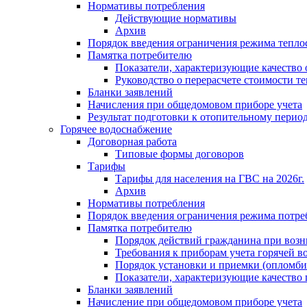
Нормативы потребления
Действующие нормативы
Архив
Порядок введения ограничения режима тепл
Памятка потребителю
Показатели, характеризующие качество
Руководство о перерасчете стоимости т
Бланки заявлений
Начисления при общедомовом приборе учета
Результат подготовки к отопительному перио
Горячее водоснабжение
Договорная работа
Типовые формы договоров
Тарифы
Тарифы для населения на ГВС на 2026г.
Архив
Нормативы потребления
Порядок введения ограничения режима потре
Памятка потребителю
Порядок действий гражданина при возн
Требования к приборам учета горячей в
Порядок установки и приемки (опломби
Показатели, характеризующие качество
Бланки заявлений
Начисление при общедомовом приборе учета