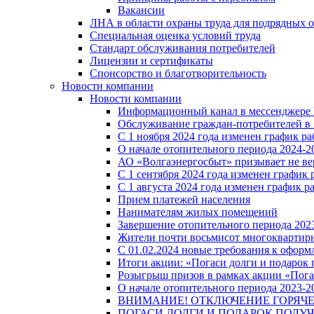
Вакансии
ЛНА в области охраны труда для подрядных 
Специальная оценка условий труда
Стандарт обслуживания потребителей
Лицензии и сертификаты
Спонсорство и благотворительность
Новости компании
Новости компании
Информационный канал в мессенджере
Обслуживание граждан-потребителей в 
С 1 ноября 2024 года изменен график 
О начале отопительного периода 2024-20
АО «Волгаэнергосбыт» призывает не ве
С 1 сентября 2024 года изменен графи
С 1 августа 2024 года изменен график 
Прием платежей населения
Нанимателям жилых помещений
Завершение отопительного периода 2023
Жители почти восьмисот многоквартирн
С 01.02.2024 новые требования к оформ
Итоги акции: «Погаси долги и подарок
Розыгрыш призов в рамках акции «Пога
О начале отопительного периода 2023-20
ВНИМАНИЕ! ОТКЛЮЧЕНИЕ ГОРЯЧ
ПОГАСИ ДОЛГИ И ПОДАРОК ПОЛУЧ