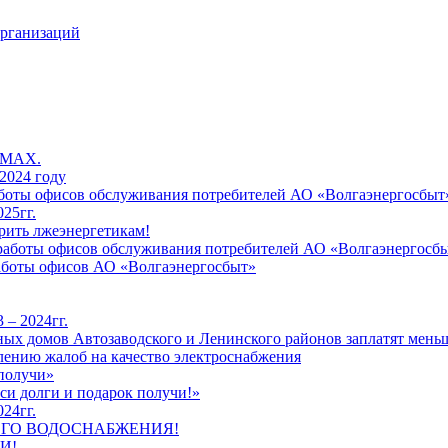
организаций
 MAX.
2024 году
работы офисов обслуживания потребителей АО «Волгаэнергосбыт
25гг.
рить лжеэнергетикам!
к работы офисов обслуживания потребителей АО «Волгаэнергосб
работы офисов АО «Волгаэнергосбыт»
 – 2024гг.
ых домов Автозаводского и Ленинского районов заплатят меньш
лению жалоб на качество электроснабжения
 получи»
си долги и подарок получи!»
24гг.
ЕГО ВОДОСНАБЖЕНИЯ!
И!