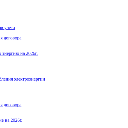
в учета
я договора
 энергию на 2026г.
бления электроэнергии
я договора
е на 2026г.