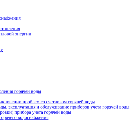
оснабжения
 отопления
епловой энергии
ду
бления горячей воды
икновении проблем со счетчиком горячей воды
оды, эксплуатация и обслуживание приборов учета горячей воды
ровки) прибора учета горячей воды
 горячего водоснабжения