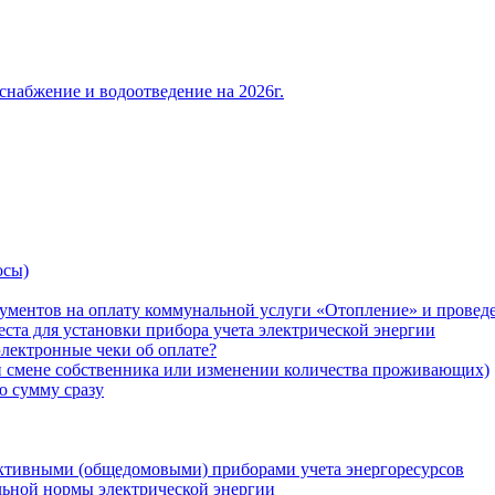
снабжение и водоотведение на 2026г.
осы)
ументов на оплату коммунальной услуги «Отопление» и проведе
ста для установки прибора учета электрической энергии
лектронные чеки об оплате?
ри смене собственника или изменении количества проживающих)
ю сумму сразу
ктивными (общедомовыми) приборами учета энергоресурсов
льной нормы электрической энергии