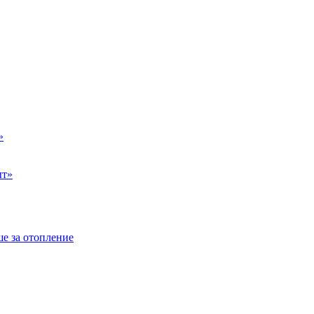
»
ыт»
е за отопление