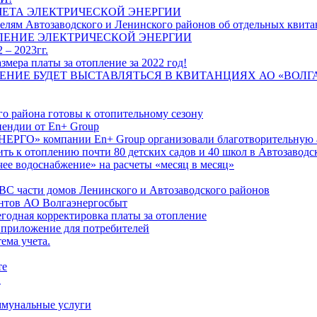
ЧЕТА ЭЛЕКТРИЧЕСКОЙ ЭНЕРГИИ
лям Автозаводского и Ленинского районов об отдельных квитан
ЛЕНИЕ ЭЛЕКТРИЧЕСКОЙ ЭНЕРГИИ
 – 2023гг.
ера платы за отопление за 2022 год!
ПЛЕНИЕ БУДЕТ ВЫСТАВЛЯТЬСЯ В КВИТАНЦИЯХ АО «ВОЛ
о района готовы к отопительному сезону
ендии от En+ Group
РГО» компании En+ Group организовали благотворительную а
ть к отоплению почти 80 детских садов и 40 школ в Автозавод
ее водоснабжение» на расчеты «месяц в месяц»
ВС части домов Ленинского и Автозаводского районов
нтов АО Волгаэнергосбыт
годная корректировка платы за отопление
 приложение для потребителей
ема учета.
те
"
оммунальные услуги