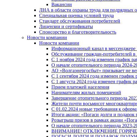
Вакансии
ЛНА в области охраны труда для подрядных 
Специальная оценка условий труда
Стандарт обслуживания потребителей
Лицензии и сертификаты
Спонсорство и благотворительность
Новости компании
Новости компании
Информационный канал в мессенджере
Обслуживание граждан-потребителей в 
С 1 ноября 2024 года изменен график 
О начале отопительного периода 2024-20
АО «Волгаэнергосбыт» призывает не ве
С 1 сентября 2024 года изменен графи
С 1 августа 2024 года изменен график 
Прием платежей населения
Нанимателям жилых помещений
Завершение отопительного периода 2023
Жители почти восьмисот многоквартирн
С 01.02.2024 новые требования к оформ
Итоги акции: «Погаси долги и подарок
Розыгрыш призов в рамках акции «Пога
О начале отопительного периода 2023-20
ВНИМАНИЕ! ОТКЛЮЧЕНИЕ ГОРЯЧ
ПОГАСИ ДОЛГИ И ПОДАРОК ПОЛУЧ