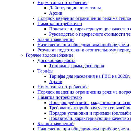
Нормативы потребления
Действующие нормативы
Архив
Порядок введения ограничения режима тепл
Памятка потребителю
Показатели, характеризующие качество
Руководство о перерасчете стоимости т
Бланки заявлений
Начисления при общедомовом приборе учета
Результат подготовки к отопительному перио
Горячее водоснабжение
Договорная работа
Типовые формы договоров
Тарифы
Тарифы для населения на ГВС на 2026г.
Архив
Нормативы потребления
Порядок введения ограничения режима потре
Памятка потребителю
Порядок действий гражданина при возн
Требования к приборам учета горячей в
Порядок установки и приемки (опломби
Показатели, характеризующие качество
Бланки заявлений
Начисление при общедомовом приборе учета