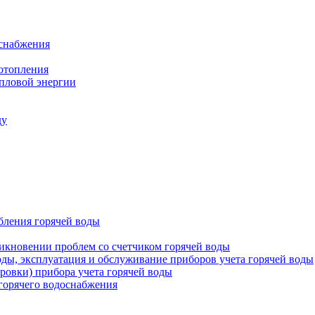
оснабжения
 отопления
епловой энергии
ду
бления горячей воды
икновении проблем со счетчиком горячей воды
оды, эксплуатация и обслуживание приборов учета горячей воды
ровки) прибора учета горячей воды
 горячего водоснабжения