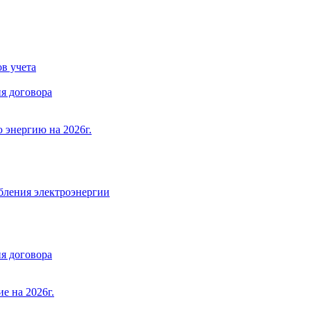
в учета
я договора
 энергию на 2026г.
бления электроэнергии
я договора
е на 2026г.