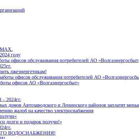
организаций
 MAX.
2024 году
работы офисов обслуживания потребителей АО «Волгаэнергосбыт
25гг.
рить лжеэнергетикам!
к работы офисов обслуживания потребителей АО «Волгаэнергосб
работы офисов АО «Волгаэнергосбыт»
 – 2024гг.
ых домов Автозаводского и Ленинского районов заплатят меньш
лению жалоб на качество электроснабжения
 получи»
си долги и подарок получи!»
24гг.
ЕГО ВОДОСНАБЖЕНИЯ!
И!