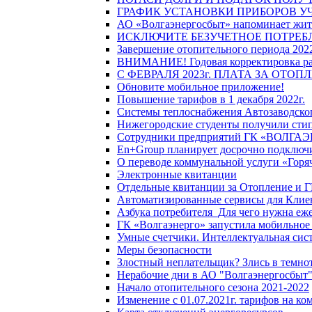
ГРАФИК УСТАНОВКИ ПРИБОРОВ У
АО «Волгаэнергосбыт» напоминает жите
ИСКЛЮЧИТЕ БЕЗУЧЕТНОЕ ПОТРЕБ
Завершение отопительного периода 2022
ВНИМАНИЕ! Годовая корректировка разм
С ФЕВРАЛЯ 2023г. ПЛАТА ЗА ОТО
Обновите мобильное приложение!
Повышение тарифов в 1 декабря 2022г.
Системы теплоснабжения Автозаводског
Нижегородские студенты получили стип
Сотрудники предприятий ГК «ВОЛГАЭНЕ
En+Group планирует досрочно подключи
О переводе коммунальной услуги «Горяч
Электронные квитанции
Отдельные квитанции за Отопление и Г
Автоматизированные сервисы для Клие
Азбука потребителя_Для чего нужна еже
ГК «Волгаэнерго» запустила мобильное
Умные счетчики. Интеллектуальная сист
Меры безопасности
Злостный неплательщик? Злись в темно
Нерабочие дни в АО "Волгаэнергосбыт
Начало отопительного сезона 2021-2022
Изменение с 01.07.2021г. тарифов на к