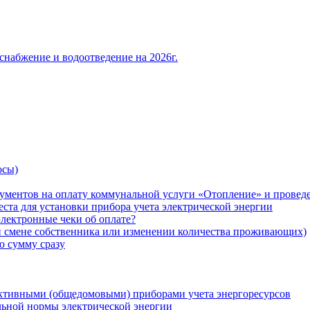
снабжение и водоотведение на 2026г.
осы)
ументов на оплату коммунальной услуги «Отопление» и проведе
ста для установки прибора учета электрической энергии
лектронные чеки об оплате?
ри смене собственника или изменении количества проживающих)
ю сумму сразу
ктивными (общедомовыми) приборами учета энергоресурсов
льной нормы электрической энергии