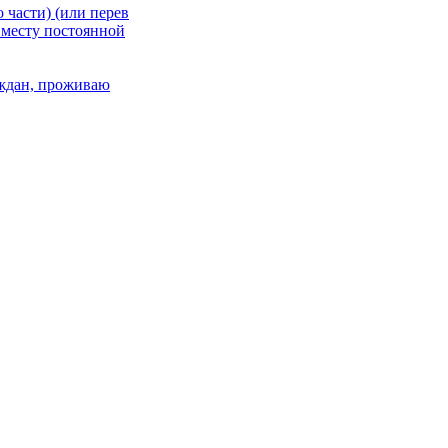
 части) (или перев
 месту постоянной
раждан, проживаю