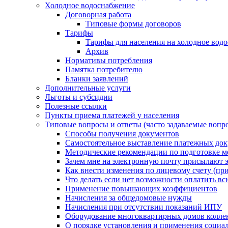
Холодное водоснабжение
Договорная работа
Типовые формы договоров
Тарифы
Тарифы для населения на холодное водо
Архив
Нормативы потребления
Памятка потребителю
Бланки заявлений
Дополнительные услуги
Льготы и субсидии
Полезные ссылки
Пункты приема платежей у населения
Типовые вопросы и ответы (часто задаваемые вопр
Способы получения документов
Самостоятельное выставление платежных док
Методические рекомендации по подготовке ме
Зачем мне на электронную почту присылают э
Как внести изменения по лицевому счету (п
Что делать если нет возможности оплатить вс
Применение повышающих коэффициентов
Начисления за общедомовые нужды
Начисления при отсутствии показаний ИПУ
Оборудование многоквартирных домов колле
О порядке установления и применения социа