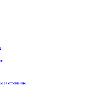
»
ыт»
е за отопление