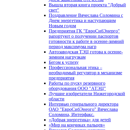
Вышла вторая книга проекта "Добрый
свет"
Поздравление Вячеслава Соломина с
Днем энергетика и наступающим
Новым годом
Предприятия ГК "ЕвроСибЭнерго"
рапортуют о получении паспортов
готовности к работе в осенне-зимний
период максимума нагр
Автозаводская ТЭЦ готова к осенне-
зимним нагрузкам
Бегом к успеху
Профессиональная этика –
необходимый регулятор в механизме
предприятия
Работы по пуску резервного
оборудования ООО "АТЭЦ"
Лучшие изобретатели Нижегородской
области
Интервью генерального директора
ОАО "ЕвроСибЭнеого" Вячеслава
Соломина, Интерфакс.
«Добрая энергетика» для детей
«Мир на кончиках пальцев»