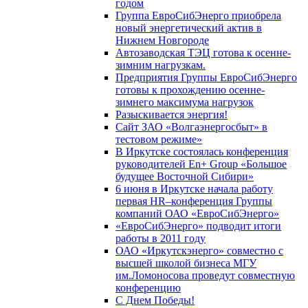
годом
Группа ЕвроСибЭнерго приобрела
новый энергетический актив в
Нижнем Новгороде
Автозаводская ТЭЦ готова к осенне-
зимним нагрузкам.
Предприятия Группы ЕвроСибЭнерго
готовы к прохождению осенне-
зимнего максимума нагрузок
Разыскивается энергия!
Сайт ЗАО «Волгаэнергосбыт» в
тестовом режиме»
В Иркутске состоялась конференция
руководителей En+ Group «Большое
будущее Восточной Сибири»
6 июня в Иркутске начала работу
первая HR–конференция Группы
компаний ОАО «ЕвроСибЭнерго»
«ЕвроСибЭнерго» подводит итоги
работы в 2011 году
ОАО «Иркутскэнерго» совместно с
высшей школой бизнеса МГУ
им.Ломоносова проведут совместную
конференцию
С Днем Победы!