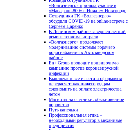
Команда сотрудников ГК
«Волгаэнерго» приняла участие в
«Марафоне-800» в Нижнем Новгороде
Сотрудники ГК «Волгаэнерго»
обсудили COVID-19 на online-встрече с
Сергеем Царенко
В Ленинском районе завершен летний
ремонт тепломагистрали
«Волгаэнерго» продолжает
модернизацию системы горячего
водоснабжения в Автозаводском
районе
En+ Group проводит прививочную
кампанию против коронавирусной
инфекции
Выключаем все из сети и оформляем
перерасчет: как нижегородцам
сэкономить на оплате электричества
летом
Магниты на счетчики: обыкновенное
воровство
Путь капельки
Профессиональная этика –
необходимый регулятор в механизме
предприятия