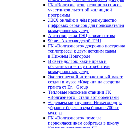
ГК «Волгаэнерго» расширила список
участников льготной жилищной
программы
ЖКХ онлайн: в чём преимущество
цифровых сервисов для пользователей
коммунальных услуг
Автозаводская ТЭЦ к зиме готова
90 лет Автозаводской ТЭЦ
ГК «Волгаэнерго» досрочно построила
теплотрассы к двум детским садам
в Нижнем Новгороде
В свете долгов: какие права и
обязанности есть у потребителя
коммунальных услуг
Экологический интерактивный макет
создан в музее «Кварки» на средства
гранта от En+ Group
Тепловые насосные станции ГК
«Волгаэнерго» стали арт-объектами
«Сделаем мир лучше». Нижегородцы
убрали с берега озера больше 700 кг
мусора
ГК «Волгаэнерго» помогла
первоклассникам собраться в школу