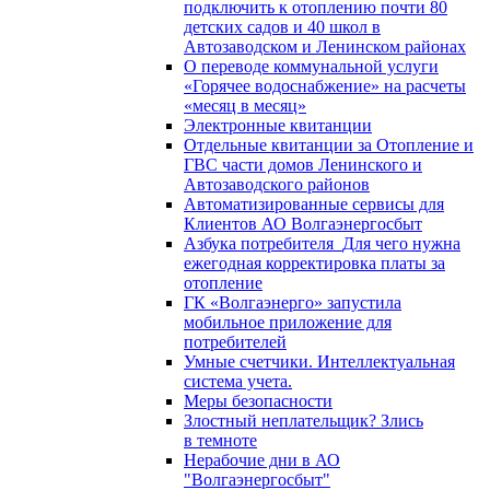
подключить к отоплению почти 80
детских садов и 40 школ в
Автозаводском и Ленинском районах
О переводе коммунальной услуги
«Горячее водоснабжение» на расчеты
«месяц в месяц»
Электронные квитанции
Отдельные квитанции за Отопление и
ГВС части домов Ленинского и
Автозаводского районов
Автоматизированные сервисы для
Клиентов АО Волгаэнергосбыт
Азбука потребителя_Для чего нужна
ежегодная корректировка платы за
отопление
ГК «Волгаэнерго» запустила
мобильное приложение для
потребителей
Умные счетчики. Интеллектуальная
система учета.
Меры безопасности
Злостный неплательщик? Злись
в темноте
Нерабочие дни в АО
"Волгаэнергосбыт"