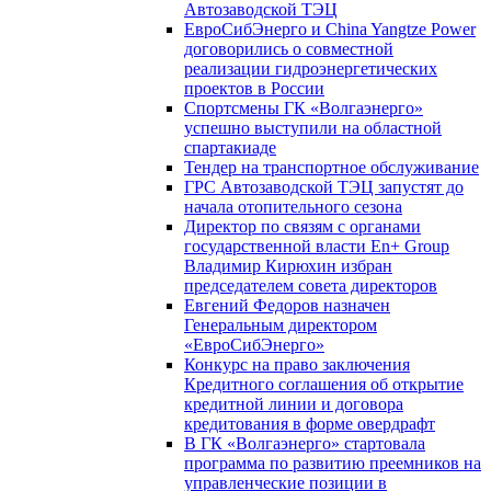
Автозаводской ТЭЦ
ЕвроСибЭнерго и China Yangtze Power
договорились о совместной
реализации гидроэнергетических
проектов в России
Спортсмены ГК «Волгаэнерго»
успешно выступили на областной
спартакиаде
Тендер на транспортное обслуживание
ГРС Автозаводской ТЭЦ запустят до
начала отопительного сезона
Директор по связям с органами
государственной власти En+ Group
Владимир Кирюхин избран
председателем совета директоров
Евгений Федоров назначен
Генеральным директором
«ЕвроСибЭнерго»
Конкурс на право заключения
Кредитного соглашения об открытие
кредитной линии и договора
кредитования в форме овердрафт
В ГК «Волгаэнерго» стартовала
программа по развитию преемников на
управленческие позиции в