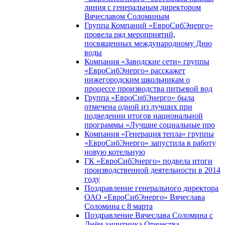
линия с генеральным директором
Вячеславом Соломиным
Группа Компаний «ЕвроСибЭнерго»
провела ряд мероприятий,
посвященных международному Дню
воды
Компания «Заводские сети» группы
«ЕвроСибЭнерго» расскажет
нижегородским школьникам о
процессе производства питьевой вод
Группа «ЕвроСибЭнерго» была
отмечена одной из лучших при
подведении итогов национальной
программы «Лучшие социальные про
Компания «Генерация тепла» группы
«ЕвроСибЭнерго» запустила в работу
новую котельную
ГК «ЕвроСибЭнерго» подвела итоги
производственной деятельности в 2014
году
Поздравление генерального директора
ОАО «ЕвроСибЭнерго» Вячеслава
Соломина с 8 марта
Поздравление Вячеслава Соломина с
Днём защитника Отечества