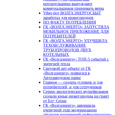
неплательщики вынуждают
коммунальщиков принимать меры
Viber-бот ВОЛГАЭНЕРГОСБЫТ
заработал для нижегородцев
ПО ФАКТУ ПОТРЕБЛЕНИЯ
ГК «ВОЛГАЭНЕРГО» ЗАПУСТИЛА
МОБИЛЬНОЕ ПРИЛОЖЕНИЕ ДЛЯ
ПОТРЕБИТЕЛЕЙ
ГК «ВОЛГАЭНЕРГО» УЛУЧШИЛА
ТЕХОБСЛУЖИВАНИЕ
ТРУБОПРОВОДОВ ДВУХ
КОТЕЛЬНЫХ
ГК «Волгаэнерго»: ТОП-5 событий с
энергией тепла
Световой арт-объект от ГК
«Волгаэнерго» появился в
Автозаводском парке
Главное — создать условия: и для
потребителей, и для сотрудников
Серию экологических мультфильмов
создали юные нижегородцы на грант
от En+ Group
ГК «Волгаэнерго» завершила
очередной этап модернизации
объектов внутренней инфраструктуры