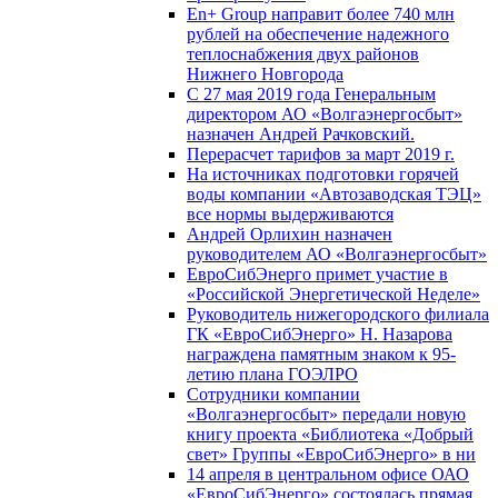
En+ Group направит более 740 млн
рублей на обеспечение надежного
теплоснабжения двух районов
Нижнего Новгорода
С 27 мая 2019 года Генеральным
директором АО «Волгаэнергосбыт»
назначен Андрей Рачковский.
Перерасчет тарифов за март 2019 г.
На источниках подготовки горячей
воды компании «Автозаводская ТЭЦ»
все нормы выдерживаются
Андрей Орлихин назначен
руководителем АО «Волгаэнергосбыт»
ЕвроСибЭнерго примет участие в
«Российской Энергетической Неделе»
Руководитель нижегородского филиала
ГК «ЕвроСибЭнерго» Н. Назарова
награждена памятным знаком к 95-
летию плана ГОЭЛРО
Сотрудники компании
«Волгаэнергосбыт» передали новую
книгу проекта «Библиотека «Добрый
свет» Группы «ЕвроСибЭнерго» в ни
14 апреля в центральном офисе ОАО
«ЕвроСибЭнерго» состоялась прямая