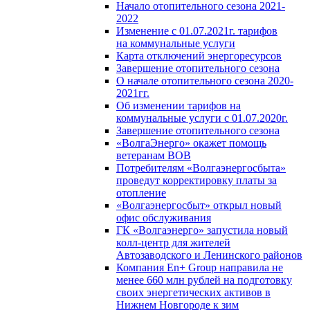
Начало отопительного сезона 2021-
2022
Изменение с 01.07.2021г. тарифов
на коммунальные услуги
Карта отключений энергоресурсов
Завершение отопительного сезона
О начале отопительного сезона 2020-
2021гг.
Об изменении тарифов на
коммунальные услуги с 01.07.2020г.
Завершение отопительного сезона
«ВолгаЭнерго» окажет помощь
ветеранам ВОВ
Потребителям «Волгаэнергосбыта»
проведут корректировку платы за
отопление
«Волгаэнергосбыт» открыл новый
офис обслуживания
ГК «Волгаэнерго» запустила новый
колл-центр для жителей
Автозаводского и Ленинского районов
Компания En+ Group направила не
менее 660 млн рублей на подготовку
своих энергетических активов в
Нижнем Новгороде к зим