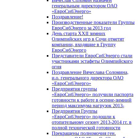
Вячеслав Соломин назначен
генеральным директором ОАО
«ЕвроСибЭнерго»
Поздравление!
Производственные показатели Группы
ЕвроСибЭнерго за 2013 год
День старта XXII зимних
Олимпийских игр в Сочи отметят
компании, входящие в Группу
ЕвроСибЭнерго
Представители ЕвроСибЭнерго стали
участниками эстафеты Олимпийского
огня
Поздравление Вячеслава Соломина,
и.о. генерального директора ОАО
«ЕвроСибЭнерго»
Предприятия группы
«ЕвроСибЭнерго» получили паспорта
готовности к работе в осенне-зимний
период максимума нагрузок 2013-
Предприятия Группы
«ЕвроСибЭнерго» подошли к
отопительному сезону 2013-2014 гг. в
полной технической готовности
Прекращены полномочия ген.