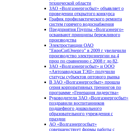
технической области
ЗАО «Волгаэнергосбыт» объявляет о
проведении открытого конкурса
График профилактического ремонта
систем горячего водоснабжения
Предприятия Группы «Волгаэнерго»
осваивают принципы бережливого
производства
Электростанции ОАО
"ЕвроСибЭнерго" в 2009 г увеличили
производство электроэнергии на 4
проц по сравнению с 2008 г до 82,
ЗАО «Волгаэнергосбыт» и ООО
«Автозаводская ТЭЦ» получили
статусы субъектов оптового рынка
В ЗАО «Волгаэнергосбыт» прошла
серия корпоративных тренингов по
программе «Генерация лидерства»
Руководители ЗАО «Волгаэнергосбыт»
поздравили воспитанников
подшефного дошкольного
образовательного учреждения с
праздни
АО «Волгаэнергосбыт»
совершенствует формы работы с