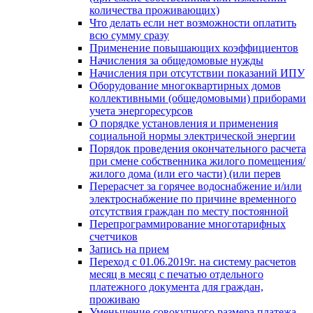
количества проживающих)
Что делать если нет возможности оплатить
всю сумму сразу
Применение повышающих коэффициентов
Начисления за общедомовые нужды
Начисления при отсутствии показаний ИПУ
Оборудование многоквартирных домов
коллективными (общедомовыми) приборами
учета энергоресурсов
О порядке установления и применения
социальной нормы электрической энергии
Порядок проведения окончательного расчета
при смене собственника жилого помещения/
жилого дома (или его части) (или перев
Перерасчет за горячее водоснабжение и/или
электроснабжение по причине временного
отсутствия граждан по месту постоянной
Перепрограммирование многотарифных
счетчиков
Запись на прием
Переход с 01.06.2019г. на систему расчетов
месяц в месяц с печатью отдельного
платежного документа для граждан,
проживаю
Уменьшение совокупного размера платежа