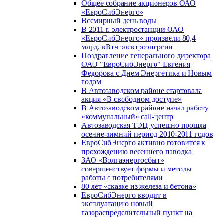
Общее собрание акционеров ОАО
«ЕвроСибЭнерго»
Всемирный день воды
В 2011 г. электростанции ОАО
«ЕвроСибЭнерго» произвели 80,4
млрд. кВтч электроэнергии
Поздравление генерального директора
ОАО "ЕвроСибЭнерго" Евгения
Федорова с Днем Энергетика и Новым
годом
В Автозаводском районе стартовала
акция «В свободном доступе»
В Автозаводском районе начал работу
«коммунальный» call-центр
Автозаводская ТЭЦ успешно прошла
осенне-зимний период 2010-2011 годов
ЕвроСибЭнерго активно готовится к
прохождению весеннего паводка
ЗАО «Волгаэнергосбыт»
совершенствует формы и методы
работы с потребителями
80 лет «сказке из железа и бетона»
ЕвроСибЭнерго вводит в
эксплуатацию новый
газораспределительный пункт на