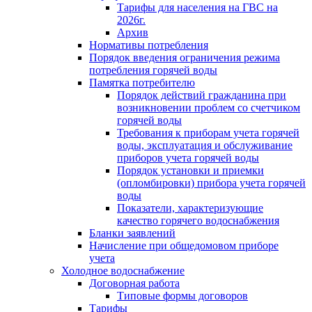
Тарифы для населения на ГВС на
2026г.
Архив
Нормативы потребления
Порядок введения ограничения режима
потребления горячей воды
Памятка потребителю
Порядок действий гражданина при
возникновении проблем со счетчиком
горячей воды
Требования к приборам учета горячей
воды, эксплуатация и обслуживание
приборов учета горячей воды
Порядок установки и приемки
(опломбировки) прибора учета горячей
воды
Показатели, характеризующие
качество горячего водоснабжения
Бланки заявлений
Начисление при общедомовом приборе
учета
Холодное водоснабжение
Договорная работа
Типовые формы договоров
Тарифы