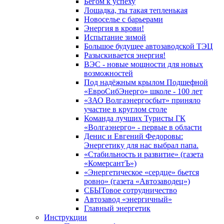
Бегом к успеху
Лошадка, ты такая тепленькая
Новоселье с барьерами
Энергия в крови!
Испытание зимой
Большое будущее автозаводской ТЭЦ
Разыскивается энергия!
ВЭС - новые мощности для новых
возможностей
Под надёжным крылом Подшефной
«ЕвроСибЭнерго» школе - 100 лет
«ЗАО Волгаэнергосбыт» приняло
участие в круглом столе
Команда лучших Туристы ГК
«Волгаэнерго» - первые в области
Денис и Евгений Федоровы:
Энергетику для нас выбрал папа.
«Стабильность и развитие» (газета
«КомерсантЪ»)
«Энергетическое «сердце» бьется
ровно» (газета «Автозаводец»)
СБЫТовое сотрудничество
Автозавод «энергичный»
Главный энергетик
Инструкции