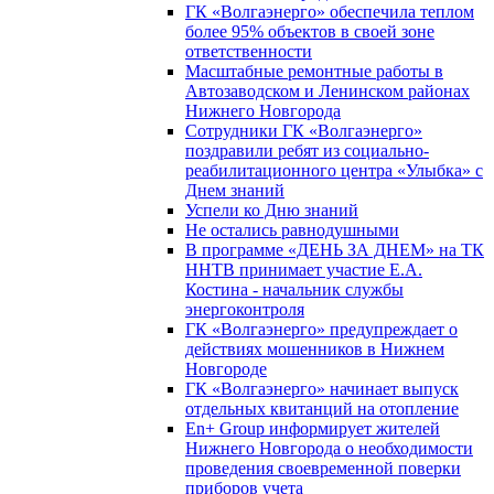
ГК «Волгаэнерго» обеспечила теплом
более 95% объектов в своей зоне
ответственности
Масштабные ремонтные работы в
Автозаводском и Ленинском районах
Нижнего Новгорода
Сотрудники ГК «Волгаэнерго»
поздравили ребят из социально-
реабилитационного центра «Улыбка» с
Днем знаний
Успели ко Дню знаний
Не остались равнодушными
В программе «ДЕНЬ ЗА ДНЕМ» на ТК
ННТВ принимает участие Е.А.
Костина - начальник службы
энергоконтроля
ГК «Волгаэнерго» предупреждает о
действиях мошенников в Нижнем
Новгороде
ГК «Волгаэнерго» начинает выпуск
отдельных квитанций на отопление
En+ Group информирует жителей
Нижнего Новгорода о необходимости
проведения своевременной поверки
приборов учета