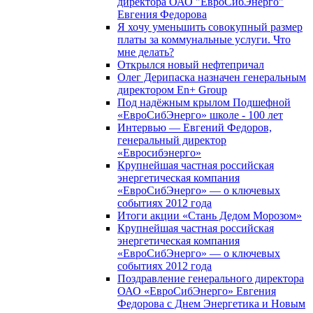
директора ОАО "ЕвроСибЭнерго"
Евгения Федорова
Я хочу уменьшить совокупный размер
платы за коммунальные услуги. Что
мне делать?
Открылся новый нефтепричал
Олег Дерипаска назначен генеральным
директором En+ Group
Под надёжным крылом Подшефной
«ЕвроСибЭнерго» школе - 100 лет
Интервью — Евгений Федоров,
генеральный директор
«Евросибэнерго»
Крупнейшая частная российская
энергетическая компания
«ЕвроСибЭнерго» — о ключевых
событиях 2012 года
Итоги акции «Стань Дедом Морозом»
Крупнейшая частная российская
энергетическая компания
«ЕвроСибЭнерго» — о ключевых
событиях 2012 года
Поздравление генерального директора
ОАО «ЕвроСибЭнерго» Евгения
Федорова с Днем Энергетика и Новым