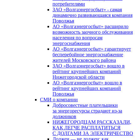
потребителями
ЗАО «Волгаэнергосбыт» - самая
динамично развивающаяся компания
Поволжья
АО «Волгаэнергосбыт» расширило
возможность заочного обслуживания
населения по вопросам
энергоснабжения
АО «Волгаэнергосбыт» гарантирует
бесперебойное энергоснабжение
жителей Московского района
ЗАО «Волгаэнергосбыт» вошло в
рейтинг крупнейших компаний
Нижегородской области
АО «Волгаэнергосбыт» вошло в
рейтинг крупнейших компаний
Поволжья
СМИ о компании
Добросовестные плательщики
за энергоресурсы страдают из-за
должников
НИЖЕГОРОДЦАМ РАССКАЗАЛИ,
КАК ЛЕГЧЕ РАСПЛАТИТЬСЯ
С ДОЛГАМИ ЗА ЭЛЕКТРИЧЕСТВО
Должен — не должен: как