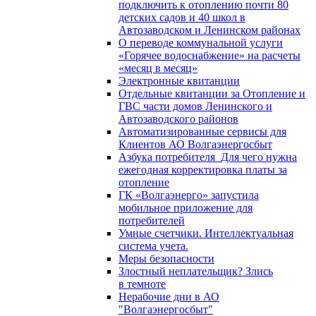
подключить к отоплению почти 80
детских садов и 40 школ в
Автозаводском и Ленинском районах
О переводе коммунальной услуги
«Горячее водоснабжение» на расчеты
«месяц в месяц»
Электронные квитанции
Отдельные квитанции за Отопление и
ГВС части домов Ленинского и
Автозаводского районов
Автоматизированные сервисы для
Клиентов АО Волгаэнергосбыт
Азбука потребителя_Для чего нужна
ежегодная корректировка платы за
отопление
ГК «Волгаэнерго» запустила
мобильное приложение для
потребителей
Умные счетчики. Интеллектуальная
система учета.
Меры безопасности
Злостный неплательщик? Злись
в темноте
Нерабочие дни в АО
"Волгаэнергосбыт"