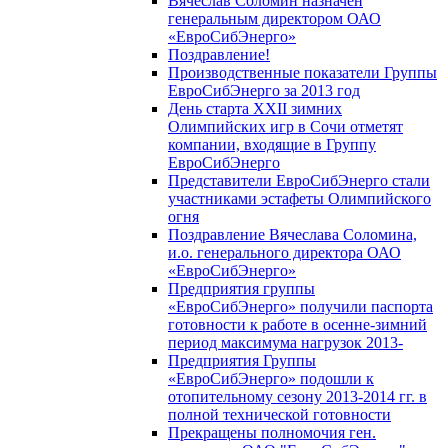
Вячеслав Соломин назначен
генеральным директором ОАО
«ЕвроСибЭнерго»
Поздравление!
Производственные показатели Группы
ЕвроСибЭнерго за 2013 год
День старта XXII зимних
Олимпийских игр в Сочи отметят
компании, входящие в Группу
ЕвроСибЭнерго
Представители ЕвроСибЭнерго стали
участниками эстафеты Олимпийского
огня
Поздравление Вячеслава Соломина,
и.о. генерального директора ОАО
«ЕвроСибЭнерго»
Предприятия группы
«ЕвроСибЭнерго» получили паспорта
готовности к работе в осенне-зимний
период максимума нагрузок 2013-
Предприятия Группы
«ЕвроСибЭнерго» подошли к
отопительному сезону 2013-2014 гг. в
полной технической готовности
Прекращены полномочия ген.