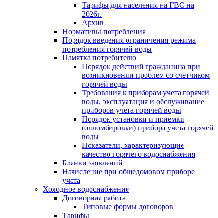
Тарифы для населения на ГВС на
2026г.
Архив
Нормативы потребления
Порядок введения ограничения режима
потребления горячей воды
Памятка потребителю
Порядок действий гражданина при
возникновении проблем со счетчиком
горячей воды
Требования к приборам учета горячей
воды, эксплуатация и обслуживание
приборов учета горячей воды
Порядок установки и приемки
(опломбировки) прибора учета горячей
воды
Показатели, характеризующие
качество горячего водоснабжения
Бланки заявлений
Начисление при общедомовом приборе
учета
Холодное водоснабжение
Договорная работа
Типовые формы договоров
Тарифы