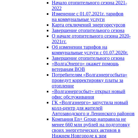
Начало отопительного сезона 2021-
2022
Изменение с 01.07.2021г. тарифов
на коммунальные услуги
Карта отключений энергоресурсов
Завершение отопительного сезона
О начале отопительного сезона 2020-
2021гг.
Об изменении тарифов на
коммунальные услуги с 01.07.2020г.
Завершение отопительного сезона
«ВолгаЭнерго» окажет помощь
ветеранам ВОВ
Потребителям «Волгаэнергосбыта»
проведут корректировку платы за
отопление
«Волгаэнергосбыт» открыл новый
офис обслуживания
ГК «Волгаэнерго» запустила новый
колл-центр для жителей
Автозаводского и Ленинского районов
Компания En+ Group направила не
менее 660 млн рублей на подготовку
своих энергетических активов в
Нижнем Новгороде к зим