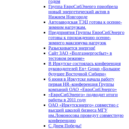
годом
Группа ЕвроСибЭнерго приобрела
новый энергетический актив в
Нижнем Новгороде
Автозаводская ТЭЦ готова к осенне-
зимним нагрузкам.
Предприятия Группы ЕвроСибЭнерго
готовы к прохождению осенне-
зимнего максимума нагрузок
Разыскивается энергия!
Сайт ЗАО «Волгаэнергосбыт» в
тестовом режиме»
В Иркутске состоялась конференция
руководителей En+ Group «Большое
будущее Восточной Сибири»
6 июня в Иркутске начала работу
первая HR–конференция Группы
компаний ОАО «ЕвроСибЭнерго»
«ЕвроСибЭнерго» подводит итоги
работы в 2011 году
ОАО «Иркутскэнерго» совместно с
высшей школой бизнеса МГУ
им.Ломоносова проведут совместную
конференцию
С Днем Победы!