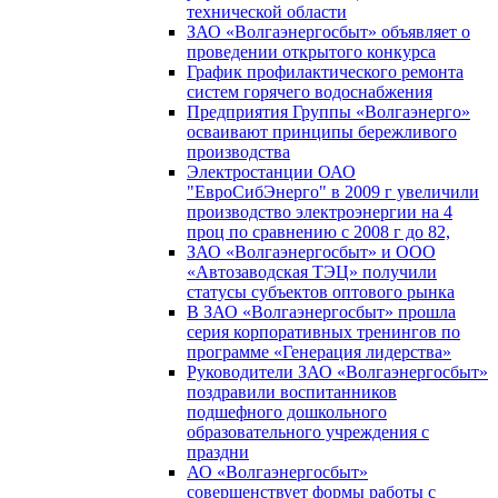
технической области
ЗАО «Волгаэнергосбыт» объявляет о
проведении открытого конкурса
График профилактического ремонта
систем горячего водоснабжения
Предприятия Группы «Волгаэнерго»
осваивают принципы бережливого
производства
Электростанции ОАО
"ЕвроСибЭнерго" в 2009 г увеличили
производство электроэнергии на 4
проц по сравнению с 2008 г до 82,
ЗАО «Волгаэнергосбыт» и ООО
«Автозаводская ТЭЦ» получили
статусы субъектов оптового рынка
В ЗАО «Волгаэнергосбыт» прошла
серия корпоративных тренингов по
программе «Генерация лидерства»
Руководители ЗАО «Волгаэнергосбыт»
поздравили воспитанников
подшефного дошкольного
образовательного учреждения с
праздни
АО «Волгаэнергосбыт»
совершенствует формы работы с