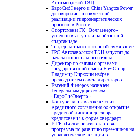
Автозаводской ТЭЦ
ЕвроСибЭнерго и China Yangtze Power
договорились о совместной
реализации гидроэнергетических
проектов в России
Спортсмены ГК «Волгаэнерго»
успешно выступили на областной
спартакиаде
Тендер на транспортное обслуживание
ГРС Автозаводской ТЭЦ запустят до
начала отопительного сезона
Директор по связям с органами
государственной власти En+ Group
Владимир Кирюхин избран
председателем совета директоров
Евгений Федоров назначен
Генеральным директором
«ЕвроСибЭнерго»
Конкурс на право заключения
Кредитного соглашения об открытие
кредитной линии и договора
кредитования в форме овердрафт
В ГК «Волгаэнерго» стартовала
программа по развитию преемников на
управленческие позиции в