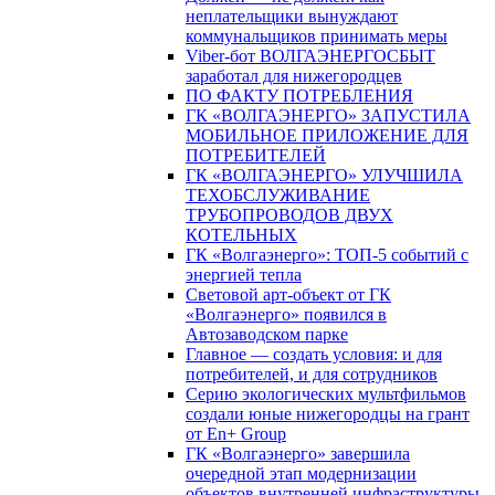
неплательщики вынуждают
коммунальщиков принимать меры
Viber-бот ВОЛГАЭНЕРГОСБЫТ
заработал для нижегородцев
ПО ФАКТУ ПОТРЕБЛЕНИЯ
ГК «ВОЛГАЭНЕРГО» ЗАПУСТИЛА
МОБИЛЬНОЕ ПРИЛОЖЕНИЕ ДЛЯ
ПОТРЕБИТЕЛЕЙ
ГК «ВОЛГАЭНЕРГО» УЛУЧШИЛА
ТЕХОБСЛУЖИВАНИЕ
ТРУБОПРОВОДОВ ДВУХ
КОТЕЛЬНЫХ
ГК «Волгаэнерго»: ТОП-5 событий с
энергией тепла
Световой арт-объект от ГК
«Волгаэнерго» появился в
Автозаводском парке
Главное — создать условия: и для
потребителей, и для сотрудников
Серию экологических мультфильмов
создали юные нижегородцы на грант
от En+ Group
ГК «Волгаэнерго» завершила
очередной этап модернизации
объектов внутренней инфраструктуры