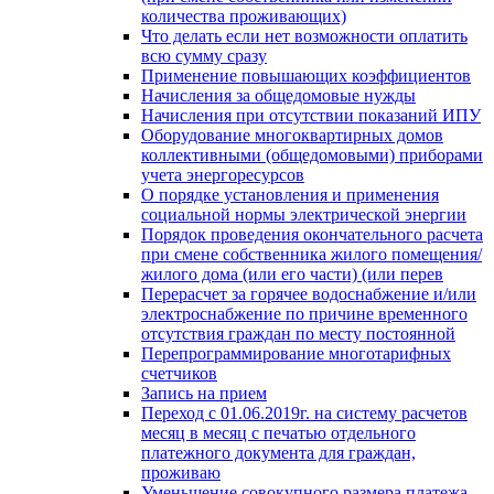
количества проживающих)
Что делать если нет возможности оплатить
всю сумму сразу
Применение повышающих коэффициентов
Начисления за общедомовые нужды
Начисления при отсутствии показаний ИПУ
Оборудование многоквартирных домов
коллективными (общедомовыми) приборами
учета энергоресурсов
О порядке установления и применения
социальной нормы электрической энергии
Порядок проведения окончательного расчета
при смене собственника жилого помещения/
жилого дома (или его части) (или перев
Перерасчет за горячее водоснабжение и/или
электроснабжение по причине временного
отсутствия граждан по месту постоянной
Перепрограммирование многотарифных
счетчиков
Запись на прием
Переход с 01.06.2019г. на систему расчетов
месяц в месяц с печатью отдельного
платежного документа для граждан,
проживаю
Уменьшение совокупного размера платежа