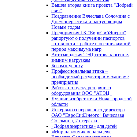
Вышла вторая книга проекта "Добрый
свет"
Поздравление Вячеслава Соломина с
Днем энергетика и наступающим
Новым годом
Предприятия ГК "ЕвроСибЭнерго"
рапортуют о получении паспортов
готовности к работе в осенне-зимний
период максимума нагр
Автозаводская ТЭЦ готова к осенне-
зимним нагрузкам
Бегом к успеху
Профессиональная этика –
необходимый регулятор в механизме
предприятия
Работы по пуску резервного
оборудования ООО "АТЭЦ"
Лучшие изобретатели Нижегородской
области
Интервью генерального директора
ОАО "ЕвроСибЭнеого" Вячеслава
Соломина, Интерфакс.
«Добрая энергетика» для детей
«Мир на кончиках пальцев»