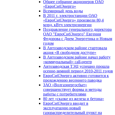
Общее собрание акционеров ОАО
«ЕвроСибЭнерго»
Всемирный день воды
В 2011 г. электростанции ОАО
«ЕвроСибЭнерго» произвели 80,4
млрд. кВтч электроэнергии
Поздравление генерального директора
ОАО "ЕвроСибЭнерго" Евгения
Федорова с Днем Энергетика и Новым
годом
В Автозаводском районе стартовала
акция «В свободном доступе»
В Автозаводском районе начал работу
«коммунальный» call-центр
Автозаводская ТЭЦ успешно прошла
осенне-зимний период 2010-2011 годов
ЕвроСибЭнерго активно готовится к
прохождению весеннего паводка
ЗАО «Волгаэнергосбыт»
совершенствует формы и методы
работы с потребителями
80 лет «сказке из железа и бетона»
ЕвроСибЭнерго вводит в
эксплуатацию новый
газораспределительный пункт на