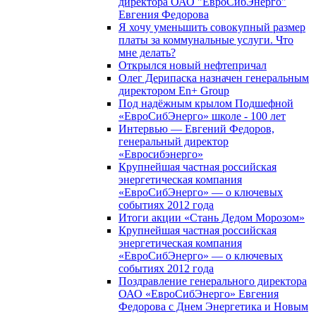
директора ОАО "ЕвроСибЭнерго"
Евгения Федорова
Я хочу уменьшить совокупный размер
платы за коммунальные услуги. Что
мне делать?
Открылся новый нефтепричал
Олег Дерипаска назначен генеральным
директором En+ Group
Под надёжным крылом Подшефной
«ЕвроСибЭнерго» школе - 100 лет
Интервью — Евгений Федоров,
генеральный директор
«Евросибэнерго»
Крупнейшая частная российская
энергетическая компания
«ЕвроСибЭнерго» — о ключевых
событиях 2012 года
Итоги акции «Стань Дедом Морозом»
Крупнейшая частная российская
энергетическая компания
«ЕвроСибЭнерго» — о ключевых
событиях 2012 года
Поздравление генерального директора
ОАО «ЕвроСибЭнерго» Евгения
Федорова с Днем Энергетика и Новым