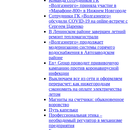
Команда сотрудников ГК
«Волгаэнерго» приняла участие в
«Марафоне-800» в Нижнем Новгороде
Сотрудники ГК «Волгаэнерго»
обсудили COVID-19 на online-встрече с
Сергеем Царенко
В Ленинском районе завершен летний
ремонт тепломагистрали
«Волгаэнерго» продолжает
модернизацию системы горячего
водоснабжения в Автозаводском
районе
En+ Group проводит прививочную
кампанию против коронавирусной
инфекции
Выключаем все из сети и оформляем
перерасчет: как нижегородцам
сэкономить на оплате электричества
летом
Магниты на счетчики: обыкновенное
воровство
Путь капельки
Профессиональная этика –
необходимый регулятор в механизме
предприятия