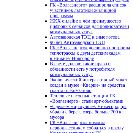
ГК «Волгаэнерго» расширила список
участников льготной жилищной
программы
ЖКХ онлайн: в чём преимущество
цифровых сервисов для пользователей
коммунальных услуг
Автозаводская ТЭЦ к зиме готова
90 лет Автозаводской ТЭЦ
ГК «Волгаэнерго» досрочно построила
теплотрассы к двум детским садам
в Нижнем Новгороде
В свете долгов: какие права и
обязанности есть у потребителя
коммунальных услуг
Экологический интерактивный макет
создан в музее «Кварки» на средства
гранта от En+ Group
Тепловые насосные станции ГК
«Волгаэнерго» стали арт-объектами
«Сделаем мир лучше». Нижегородцы
убрали с берега озера больше 700 кг
мусора
ГК «Волгаэнерго» помогла
первоклассникам собраться в школу