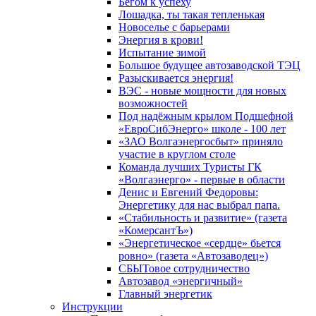
Бегом к успеху
Лошадка, ты такая тепленькая
Новоселье с барьерами
Энергия в крови!
Испытание зимой
Большое будущее автозаводской ТЭЦ
Разыскивается энергия!
ВЭС - новые мощности для новых
возможностей
Под надёжным крылом Подшефной
«ЕвроСибЭнерго» школе - 100 лет
«ЗАО Волгаэнергосбыт» приняло
участие в круглом столе
Команда лучших Туристы ГК
«Волгаэнерго» - первые в области
Денис и Евгений Федоровы:
Энергетику для нас выбрал папа.
«Стабильность и развитие» (газета
«КомерсантЪ»)
«Энергетическое «сердце» бьется
ровно» (газета «Автозаводец»)
СБЫТовое сотрудничество
Автозавод «энергичный»
Главный энергетик
Инструкции