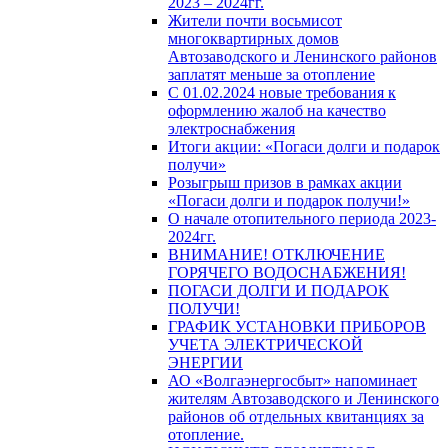
2023 – 2024гг.
Жители почти восьмисот
многоквартирных домов
Автозаводского и Ленинского районов
заплатят меньше за отопление
С 01.02.2024 новые требования к
оформлению жалоб на качество
электроснабжения
Итоги акции: «Погаси долги и подарок
получи»
Розыгрыш призов в рамках акции
«Погаси долги и подарок получи!»
О начале отопительного периода 2023-
2024гг.
ВНИМАНИЕ! ОТКЛЮЧЕНИЕ
ГОРЯЧЕГО ВОДОСНАБЖЕНИЯ!
ПОГАСИ ДОЛГИ И ПОДАРОК
ПОЛУЧИ!
ГРАФИК УСТАНОВКИ ПРИБОРОВ
УЧЕТА ЭЛЕКТРИЧЕСКОЙ
ЭНЕРГИИ
АО «Волгаэнергосбыт» напоминает
жителям Автозаводского и Ленинского
районов об отдельных квитанциях за
отопление.