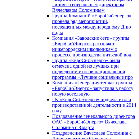
линия с генеральным директором
Вячеславом Соломиным
Группа Компаний «ЕвроСибЭнерго»
провела ряд мероприятий,
посвященных международному Дню
воды
Компания «Заводские сети» группы
«ЕвроСибЭнерго» расскажет
нижегородским школьникам о
процессе производства питьевой вод
Группа «ЕвроСибЭнерго» была
отмечена одной из лучших при
подведении итогов национальной
программы «Лучшие социальные про
Компания «Генерация тепла» группы
«ЕвроСибЭнерго» запустила в работу
новую котельную
ГК «ЕвроСибЭнерго» подвела итоги
производственной деятельности в 2014
году
Поздравление генерального директора
ОАО «ЕвроСибЭнерго» Вячеслава
Соломина с 8 марта
Поздравление Вячеслава Соломина с
Днём защитника Отечества