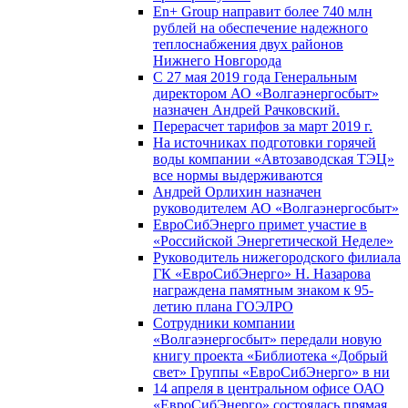
En+ Group направит более 740 млн
рублей на обеспечение надежного
теплоснабжения двух районов
Нижнего Новгорода
С 27 мая 2019 года Генеральным
директором АО «Волгаэнергосбыт»
назначен Андрей Рачковский.
Перерасчет тарифов за март 2019 г.
На источниках подготовки горячей
воды компании «Автозаводская ТЭЦ»
все нормы выдерживаются
Андрей Орлихин назначен
руководителем АО «Волгаэнергосбыт»
ЕвроСибЭнерго примет участие в
«Российской Энергетической Неделе»
Руководитель нижегородского филиала
ГК «ЕвроСибЭнерго» Н. Назарова
награждена памятным знаком к 95-
летию плана ГОЭЛРО
Сотрудники компании
«Волгаэнергосбыт» передали новую
книгу проекта «Библиотека «Добрый
свет» Группы «ЕвроСибЭнерго» в ни
14 апреля в центральном офисе ОАО
«ЕвроСибЭнерго» состоялась прямая