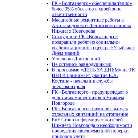
ГК «Волгаэнерго» обеспечила теплом
более 95% объектов в своей зоне
ответственности
Масштабные ремонтные работы в
Автозаводском и Ленинском районах
Нижнего Новгорода
Сотрудники ГК «Волгаэнерго»
поздравили ребят из социально-
реабилитационного центра «Улыбка» с
Днем знаний
Успели ко Дню знаний
Не остались равнодушными
В программе «ДЕНЬ ЗА ДНЕМ» на ТК
ННТВ принимает участие Е.А.
Костина - начальник службы
энергоконтроля
ГК «Волгаэнерго» предупреждает о
действиях мошенников в Нижнем
Новгороде
ГК «Волгаэнерго» начинает выпуск
отдельных квитанций на отопление
En+ Group информирует жителей
Нижнего Новгорода о необходимости
проведения своевременной поверки
приборов учета