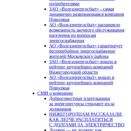
потребителями
ЗАО «Волгаэнергосбыт» - самая
динамично развивающаяся компания
Поволжья
АО «Волгаэнергосбыт» расширило
возможность заочного обслуживания
населения по вопросам
энергоснабжения
АО «Волгаэнергосбыт» гарантирует
бесперебойное энергоснабжение
жителей Московского района
ЗАО «Волгаэнергосбыт» вошло в
рейтинг крупнейших компаний
Нижегородской области
АО «Волгаэнергосбыт» вошло в
рейтинг крупнейших компаний
Поволжья
СМИ о компании
Добросовестные плательщики
за энергоресурсы страдают из-за
должников
НИЖЕГОРОДЦАМ РАССКАЗАЛИ,
КАК ЛЕГЧЕ РАСПЛАТИТЬСЯ
С ДОЛГАМИ ЗА ЭЛЕКТРИЧЕСТВО
Должен — не должен: как