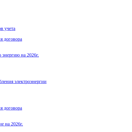
в учета
я договора
 энергию на 2026г.
бления электроэнергии
я договора
е на 2026г.