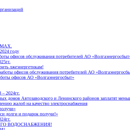
организаций
 MAX.
2024 году
работы офисов обслуживания потребителей АО «Волгаэнергосбыт
25гг.
рить лжеэнергетикам!
к работы офисов обслуживания потребителей АО «Волгаэнергосб
работы офисов АО «Волгаэнергосбыт»
 – 2024гг.
ых домов Автозаводского и Ленинского районов заплатят меньш
лению жалоб на качество электроснабжения
 получи»
си долги и подарок получи!»
24гг.
ЕГО ВОДОСНАБЖЕНИЯ!
И!