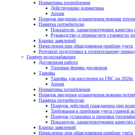
Нормативы потребления
Действующие нормативы
Архив
Порядок введения ограничения режима тепл
Памятка потребителю
Показатели, характеризующие качество
Руководство о перерасчете стоимости т
Бланки заявлений
Начисления при общедомовом приборе учета
Результат подготовки к отопительному перио
Горячее водоснабжение
Договорная работа
Типовые формы договоров
Тарифы
Тарифы для населения на ГВС на 2026г.
Архив
Нормативы потребления
Порядок введения ограничения режима потре
Памятка потребителю
Порядок действий гражданина при возн
Требования к приборам учета горячей в
Порядок установки и приемки (опломби
Показатели, характеризующие качество
Бланки заявлений
Начисление при общедомовом приборе учета