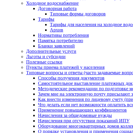
Холодное водоснабжение
Договорная работа
Типовые формы договоров
Тарифы
Тарифы для населения на холодное водо
Архив
Нормативы потребления
Памятка потребителю
Бланки заявлений
Дополнительные услуги
Льготы и субсидии
Полезные ссылки
Пункты приема платежей у населения
Типовые вопросы и ответы (часто задаваемые вопр
Способы получения документов
Самостоятельное выставление платежных док
Методические рекомендации по подготовке ме
Зачем мне на электронную почту присылают э
Как внести изменения по лицевому счету (п
Что делать если нет возможности оплатить вс
Применение повышающих коэффициентов
Начисления за общедомовые нужды
Начисления при отсутствии показаний ИПУ
Оборудование многоквартирных домов колле
О порядке установления и применения социа