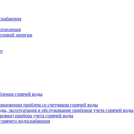
оснабжения
 отопления
епловой энергии
ду
бления горячей воды
икновении проблем со счетчиком горячей воды
оды, эксплуатация и обслуживание приборов учета горячей воды
ровки) прибора учета горячей воды
 горячего водоснабжения