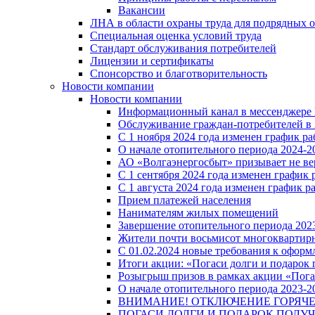
Вакансии
ЛНА в области охраны труда для подрядных 
Специальная оценка условий труда
Стандарт обслуживания потребителей
Лицензии и сертификаты
Спонсорство и благотворительность
Новости компании
Новости компании
Информационный канал в мессенджере
Обслуживание граждан-потребителей в 
С 1 ноября 2024 года изменен график 
О начале отопительного периода 2024-20
АО «Волгаэнергосбыт» призывает не ве
С 1 сентября 2024 года изменен графи
С 1 августа 2024 года изменен график 
Прием платежей населения
Нанимателям жилых помещений
Завершение отопительного периода 2023
Жители почти восьмисот многоквартирн
С 01.02.2024 новые требования к оформ
Итоги акции: «Погаси долги и подарок
Розыгрыш призов в рамках акции «Пога
О начале отопительного периода 2023-20
ВНИМАНИЕ! ОТКЛЮЧЕНИЕ ГОРЯЧ
ПОГАСИ ДОЛГИ И ПОДАРОК ПОЛУЧ