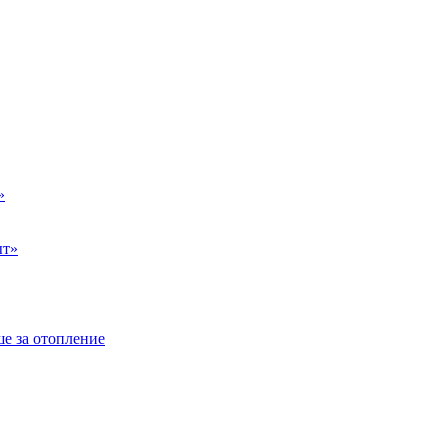
»
ыт»
е за отопление