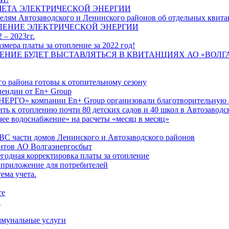
ЧЕТА ЭЛЕКТРИЧЕСКОЙ ЭНЕРГИИ
лям Автозаводского и Ленинского районов об отдельных квитан
ЛЕНИЕ ЭЛЕКТРИЧЕСКОЙ ЭНЕРГИИ
 – 2023гг.
ера платы за отопление за 2022 год!
ПЛЕНИЕ БУДЕТ ВЫСТАВЛЯТЬСЯ В КВИТАНЦИЯХ АО «ВОЛ
о района готовы к отопительному сезону
ендии от En+ Group
РГО» компании En+ Group организовали благотворительную а
ть к отоплению почти 80 детских садов и 40 школ в Автозавод
ее водоснабжение» на расчеты «месяц в месяц»
ВС части домов Ленинского и Автозаводского районов
нтов АО Волгаэнергосбыт
годная корректировка платы за отопление
 приложение для потребителей
ема учета.
те
"
оммунальные услуги