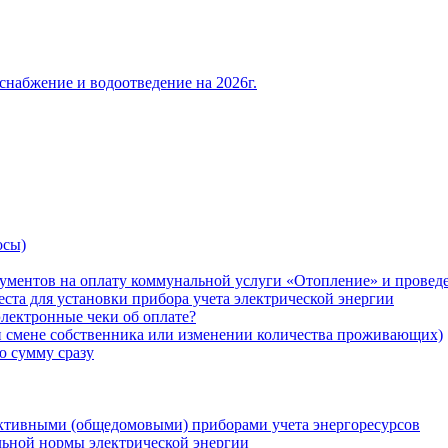
снабжение и водоотведение на 2026г.
осы)
ументов на оплату коммунальной услуги «Отопление» и проведе
ста для установки прибора учета электрической энергии
лектронные чеки об оплате?
ри смене собственника или изменении количества проживающих)
ю сумму сразу
ктивными (общедомовыми) приборами учета энергоресурсов
льной нормы электрической энергии