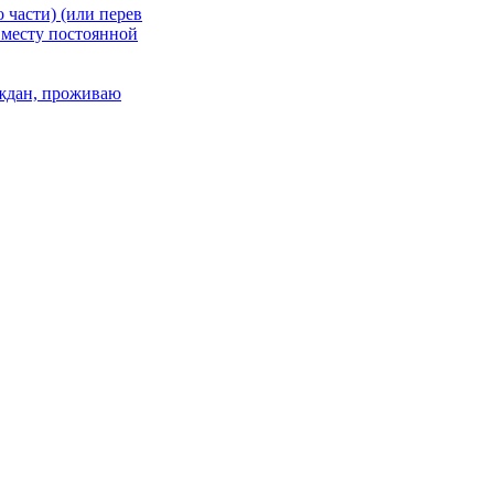
 части) (или перев
 месту постоянной
раждан, проживаю