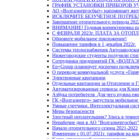
ГРАФИК УСТАНОВКИ ПРИБОРОВ У
АО «Волгаэнергосбыт» напоминает жите
ИСКЛЮЧИТЕ БЕЗУЧЕТНОЕ ПОТРЕБ
Завершение отопительного периода 2022
ВНИМАНИЕ! Годовая корректировка разм
С ФЕВРАЛЯ 2023г. ПЛАТА ЗА ОТО
Обновите мобильное приложение!
Повышение тарифов в 1 декабря 2022г.
Системы теплоснабжения Автозаводског
Нижегородские студенты получили стип
Сотрудники предприятий ГК «ВОЛГАЭНЕ
En+Group планирует досрочно подключи
О переводе коммунальной услуги «Горяч
Электронные квитанции
Отдельные квитанции за Отопление и Г
Автоматизированные сервисы для Клие
Азбука потребителя_Для чего нужна еже
ГК «Волгаэнерго» запустила мобильное
Умные счетчики. Интеллектуальная сист
Меры безопасности
Злостный неплательщик? Злись в темно
Нерабочие дни в АО "Волгаэнергосбыт
Начало отопительного сезона 2021-2022
Изменение с 01.07.2021г. тарифов на к