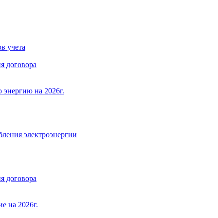
в учета
я договора
 энергию на 2026г.
бления электроэнергии
я договора
е на 2026г.