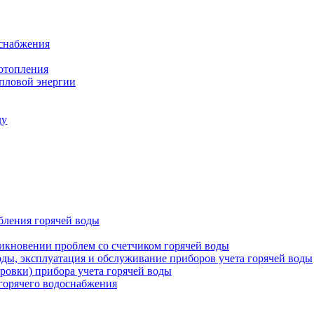
оснабжения
 отопления
епловой энергии
ду
бления горячей воды
икновении проблем со счетчиком горячей воды
оды, эксплуатация и обслуживание приборов учета горячей воды
ровки) прибора учета горячей воды
 горячего водоснабжения