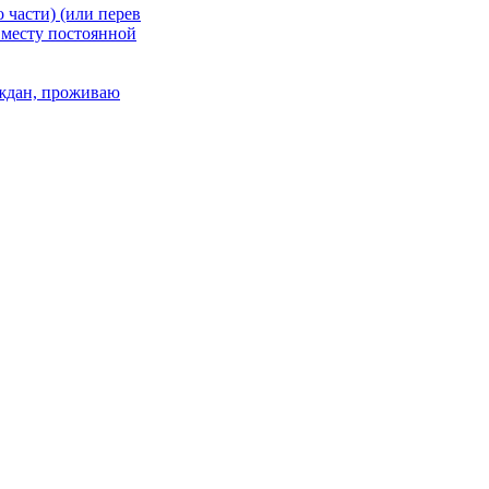
 части) (или перев
 месту постоянной
раждан, проживаю