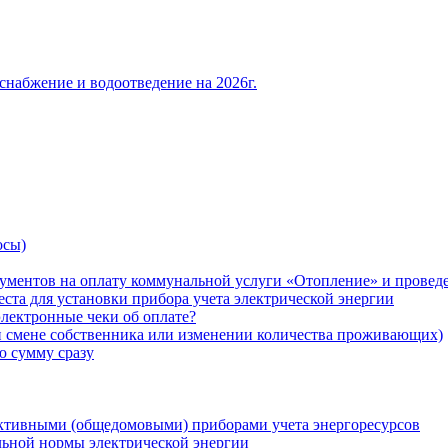
снабжение и водоотведение на 2026г.
осы)
ументов на оплату коммунальной услуги «Отопление» и проведе
ста для установки прибора учета электрической энергии
лектронные чеки об оплате?
ри смене собственника или изменении количества проживающих)
ю сумму сразу
ктивными (общедомовыми) приборами учета энергоресурсов
льной нормы электрической энергии