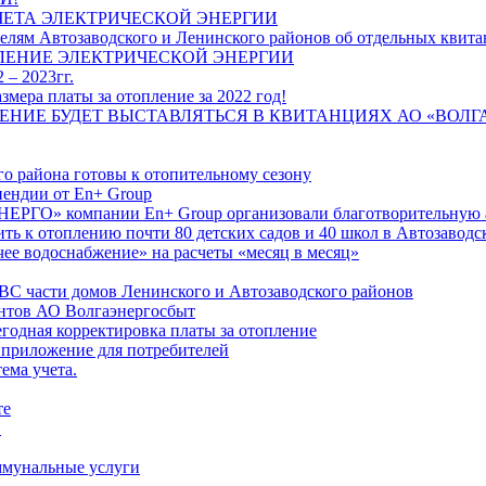
ЧЕТА ЭЛЕКТРИЧЕСКОЙ ЭНЕРГИИ
лям Автозаводского и Ленинского районов об отдельных квитан
ЛЕНИЕ ЭЛЕКТРИЧЕСКОЙ ЭНЕРГИИ
 – 2023гг.
ера платы за отопление за 2022 год!
ПЛЕНИЕ БУДЕТ ВЫСТАВЛЯТЬСЯ В КВИТАНЦИЯХ АО «ВОЛ
о района готовы к отопительному сезону
ендии от En+ Group
РГО» компании En+ Group организовали благотворительную а
ть к отоплению почти 80 детских садов и 40 школ в Автозавод
ее водоснабжение» на расчеты «месяц в месяц»
ВС части домов Ленинского и Автозаводского районов
нтов АО Волгаэнергосбыт
годная корректировка платы за отопление
 приложение для потребителей
ема учета.
те
"
оммунальные услуги