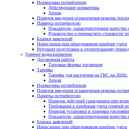
Нормативы потребления
Действующие нормативы
Архив
Порядок введения ограничения режима тепл
Памятка потребителю
Показатели, характеризующие качество
Руководство о перерасчете стоимости т
Бланки заявлений
Начисления при общедомовом приборе учета
Результат подготовки к отопительному перио
Горячее водоснабжение
Договорная работа
Типовые формы договоров
Тарифы
Тарифы для населения на ГВС на 2026г.
Архив
Нормативы потребления
Порядок введения ограничения режима потре
Памятка потребителю
Порядок действий гражданина при возн
Требования к приборам учета горячей в
Порядок установки и приемки (опломби
Показатели, характеризующие качество
Бланки заявлений
Начисление при общедомовом приборе учета