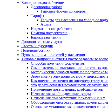
Холодное водоснабжение
Договорная работа
Типовые формы договоров
Тарифы
Тарифы для населения на холодное водо
Архив
Нормативы потребления
Памятка потребителю
Бланки заявлений
Дополнительные услуги
Льготы и субсидии
Полезные ссылки
Пункты приема платежей у населения
Типовые вопросы и ответы (часто задаваемые вопр
Способы получения документов
Самостоятельное выставление платежных док
Методические рекомендации по подготовке ме
Зачем мне на электронную почту присылают э
Как внести изменения по лицевому счету (п
Что делать если нет возможности оплатить вс
Применение повышающих коэффициентов
Начисления за общедомовые нужды
Начисления при отсутствии показаний ИПУ
Оборудование многоквартирных домов колле
О порядке установления и применения социа