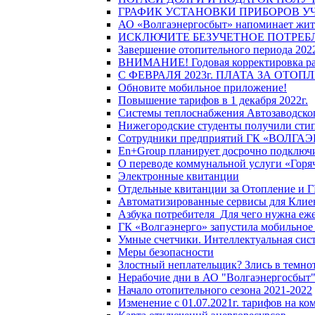
ГРАФИК УСТАНОВКИ ПРИБОРОВ У
АО «Волгаэнергосбыт» напоминает жите
ИСКЛЮЧИТЕ БЕЗУЧЕТНОЕ ПОТРЕБ
Завершение отопительного периода 2022
ВНИМАНИЕ! Годовая корректировка разм
С ФЕВРАЛЯ 2023г. ПЛАТА ЗА ОТО
Обновите мобильное приложение!
Повышение тарифов в 1 декабря 2022г.
Системы теплоснабжения Автозаводског
Нижегородские студенты получили стип
Сотрудники предприятий ГК «ВОЛГАЭНЕ
En+Group планирует досрочно подключи
О переводе коммунальной услуги «Горяч
Электронные квитанции
Отдельные квитанции за Отопление и Г
Автоматизированные сервисы для Клие
Азбука потребителя_Для чего нужна еже
ГК «Волгаэнерго» запустила мобильное
Умные счетчики. Интеллектуальная сист
Меры безопасности
Злостный неплательщик? Злись в темно
Нерабочие дни в АО "Волгаэнергосбыт
Начало отопительного сезона 2021-2022
Изменение с 01.07.2021г. тарифов на к