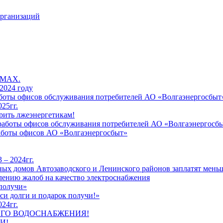
организаций
 MAX.
2024 году
работы офисов обслуживания потребителей АО «Волгаэнергосбыт
25гг.
рить лжеэнергетикам!
к работы офисов обслуживания потребителей АО «Волгаэнергосб
работы офисов АО «Волгаэнергосбыт»
 – 2024гг.
ых домов Автозаводского и Ленинского районов заплатят меньш
лению жалоб на качество электроснабжения
 получи»
си долги и подарок получи!»
24гг.
ЕГО ВОДОСНАБЖЕНИЯ!
И!