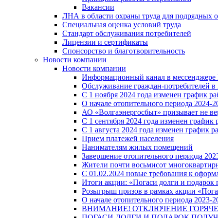
Вакансии
ЛНА в области охраны труда для подрядных 
Специальная оценка условий труда
Стандарт обслуживания потребителей
Лицензии и сертификаты
Спонсорство и благотворительность
Новости компании
Новости компании
Информационный канал в мессенджере
Обслуживание граждан-потребителей в 
С 1 ноября 2024 года изменен график 
О начале отопительного периода 2024-20
АО «Волгаэнергосбыт» призывает не ве
С 1 сентября 2024 года изменен графи
С 1 августа 2024 года изменен график 
Прием платежей населения
Нанимателям жилых помещений
Завершение отопительного периода 2023
Жители почти восьмисот многоквартирн
С 01.02.2024 новые требования к оформ
Итоги акции: «Погаси долги и подарок
Розыгрыш призов в рамках акции «Пога
О начале отопительного периода 2023-20
ВНИМАНИЕ! ОТКЛЮЧЕНИЕ ГОРЯЧ
ПОГАСИ ДОЛГИ И ПОДАРОК ПОЛУЧ