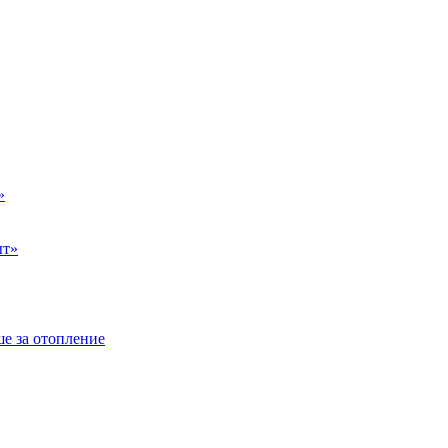
»
ыт»
е за отопление