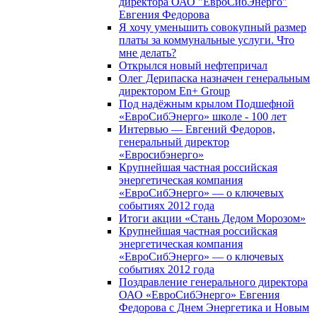
директора ОАО "ЕвроСибЭнерго"
Евгения Федорова
Я хочу уменьшить совокупный размер
платы за коммунальные услуги. Что
мне делать?
Открылся новый нефтепричал
Олег Дерипаска назначен генеральным
директором En+ Group
Под надёжным крылом Подшефной
«ЕвроСибЭнерго» школе - 100 лет
Интервью — Евгений Федоров,
генеральный директор
«Евросибэнерго»
Крупнейшая частная российская
энергетическая компания
«ЕвроСибЭнерго» — о ключевых
событиях 2012 года
Итоги акции «Стань Дедом Морозом»
Крупнейшая частная российская
энергетическая компания
«ЕвроСибЭнерго» — о ключевых
событиях 2012 года
Поздравление генерального директора
ОАО «ЕвроСибЭнерго» Евгения
Федорова с Днем Энергетика и Новым