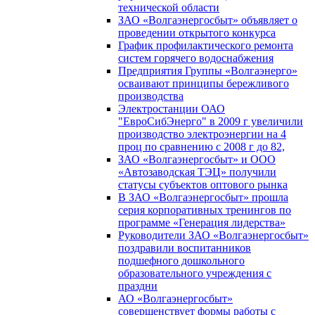
технической области
ЗАО «Волгаэнергосбыт» объявляет о
проведении открытого конкурса
График профилактического ремонта
систем горячего водоснабжения
Предприятия Группы «Волгаэнерго»
осваивают принципы бережливого
производства
Электростанции ОАО
"ЕвроСибЭнерго" в 2009 г увеличили
производство электроэнергии на 4
проц по сравнению с 2008 г до 82,
ЗАО «Волгаэнергосбыт» и ООО
«Автозаводская ТЭЦ» получили
статусы субъектов оптового рынка
В ЗАО «Волгаэнергосбыт» прошла
серия корпоративных тренингов по
программе «Генерация лидерства»
Руководители ЗАО «Волгаэнергосбыт»
поздравили воспитанников
подшефного дошкольного
образовательного учреждения с
праздни
АО «Волгаэнергосбыт»
совершенствует формы работы с