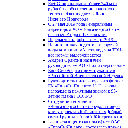
En+ Group направит более 740 млн
рублей на обеспечение надежного
теплоснабжения двух районов
Нижнего Новгорода
С 27 мая 2019 года Генеральным
директором АО «Волгаэнергосбыт»
назначен Андрей Рачковский.
Перерасчет тарифов за март 2019 г.
На источниках подготовки горячей
воды компании «Автозаводская ТЭЦ»
все нормы выдерживаются
Андрей Орлихин назначен
руководителем АО «Волгаэнергосбыт»
ЕвроСибЭнерго примет участие в
«Российской Энергетической Неделе»
Руководитель нижегородского филиала
ГК «ЕвроСибЭнерго» Н. Назарова
награждена памятным знаком к 95-
летию плана ГОЭЛРО
Сотрудники компании
«Волгаэнергосбыт» передали новую
книгу проекта «Библиотека «Добрый
свет» Группы «ЕвроСибЭнерго» в ни
14 апреля в центральном офисе ОАО
«ЕвроСибЭнерго» состоялась прямая