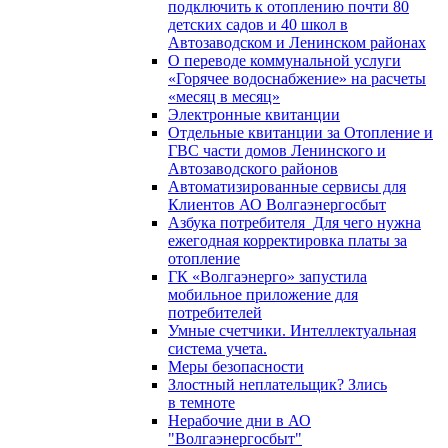
подключить к отоплению почти 80
детских садов и 40 школ в
Автозаводском и Ленинском районах
О переводе коммунальной услуги
«Горячее водоснабжение» на расчеты
«месяц в месяц»
Электронные квитанции
Отдельные квитанции за Отопление и
ГВС части домов Ленинского и
Автозаводского районов
Автоматизированные сервисы для
Клиентов АО Волгаэнергосбыт
Азбука потребителя_Для чего нужна
ежегодная корректировка платы за
отопление
ГК «Волгаэнерго» запустила
мобильное приложение для
потребителей
Умные счетчики. Интеллектуальная
система учета.
Меры безопасности
Злостный неплательщик? Злись
в темноте
Нерабочие дни в АО
"Волгаэнергосбыт"