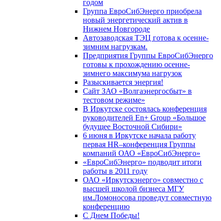
годом
Группа ЕвроСибЭнерго приобрела
новый энергетический актив в
Нижнем Новгороде
Автозаводская ТЭЦ готова к осенне-
зимним нагрузкам.
Предприятия Группы ЕвроСибЭнерго
готовы к прохождению осенне-
зимнего максимума нагрузок
Разыскивается энергия!
Сайт ЗАО «Волгаэнергосбыт» в
тестовом режиме»
В Иркутске состоялась конференция
руководителей En+ Group «Большое
будущее Восточной Сибири»
6 июня в Иркутске начала работу
первая HR–конференция Группы
компаний ОАО «ЕвроСибЭнерго»
«ЕвроСибЭнерго» подводит итоги
работы в 2011 году
ОАО «Иркутскэнерго» совместно с
высшей школой бизнеса МГУ
им.Ломоносова проведут совместную
конференцию
С Днем Победы!