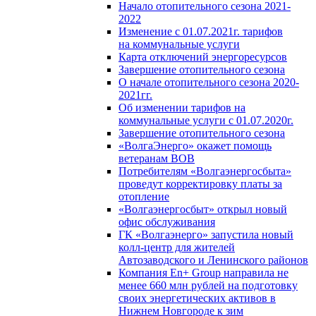
Начало отопительного сезона 2021-
2022
Изменение с 01.07.2021г. тарифов
на коммунальные услуги
Карта отключений энергоресурсов
Завершение отопительного сезона
О начале отопительного сезона 2020-
2021гг.
Об изменении тарифов на
коммунальные услуги с 01.07.2020г.
Завершение отопительного сезона
«ВолгаЭнерго» окажет помощь
ветеранам ВОВ
Потребителям «Волгаэнергосбыта»
проведут корректировку платы за
отопление
«Волгаэнергосбыт» открыл новый
офис обслуживания
ГК «Волгаэнерго» запустила новый
колл-центр для жителей
Автозаводского и Ленинского районов
Компания En+ Group направила не
менее 660 млн рублей на подготовку
своих энергетических активов в
Нижнем Новгороде к зим