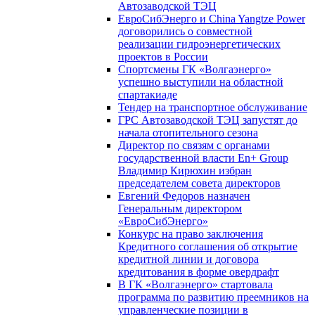
Автозаводской ТЭЦ
ЕвроСибЭнерго и China Yangtze Power
договорились о совместной
реализации гидроэнергетических
проектов в России
Спортсмены ГК «Волгаэнерго»
успешно выступили на областной
спартакиаде
Тендер на транспортное обслуживание
ГРС Автозаводской ТЭЦ запустят до
начала отопительного сезона
Директор по связям с органами
государственной власти En+ Group
Владимир Кирюхин избран
председателем совета директоров
Евгений Федоров назначен
Генеральным директором
«ЕвроСибЭнерго»
Конкурс на право заключения
Кредитного соглашения об открытие
кредитной линии и договора
кредитования в форме овердрафт
В ГК «Волгаэнерго» стартовала
программа по развитию преемников на
управленческие позиции в