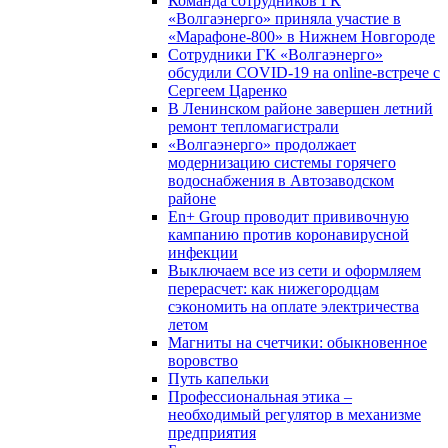
Команда сотрудников ГК
«Волгаэнерго» приняла участие в
«Марафоне-800» в Нижнем Новгороде
Сотрудники ГК «Волгаэнерго»
обсудили COVID-19 на online-встрече с
Сергеем Царенко
В Ленинском районе завершен летний
ремонт тепломагистрали
«Волгаэнерго» продолжает
модернизацию системы горячего
водоснабжения в Автозаводском
районе
En+ Group проводит прививочную
кампанию против коронавирусной
инфекции
Выключаем все из сети и оформляем
перерасчет: как нижегородцам
сэкономить на оплате электричества
летом
Магниты на счетчики: обыкновенное
воровство
Путь капельки
Профессиональная этика –
необходимый регулятор в механизме
предприятия