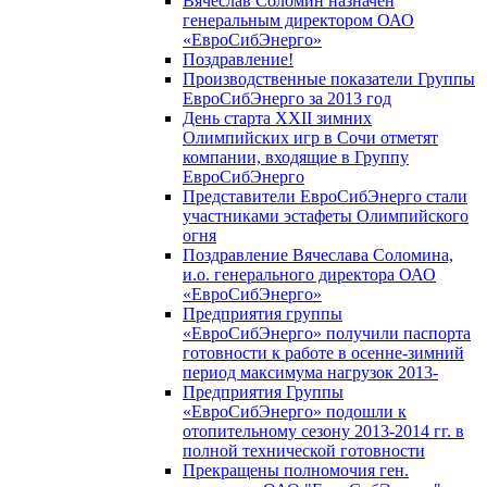
Вячеслав Соломин назначен
генеральным директором ОАО
«ЕвроСибЭнерго»
Поздравление!
Производственные показатели Группы
ЕвроСибЭнерго за 2013 год
День старта XXII зимних
Олимпийских игр в Сочи отметят
компании, входящие в Группу
ЕвроСибЭнерго
Представители ЕвроСибЭнерго стали
участниками эстафеты Олимпийского
огня
Поздравление Вячеслава Соломина,
и.о. генерального директора ОАО
«ЕвроСибЭнерго»
Предприятия группы
«ЕвроСибЭнерго» получили паспорта
готовности к работе в осенне-зимний
период максимума нагрузок 2013-
Предприятия Группы
«ЕвроСибЭнерго» подошли к
отопительному сезону 2013-2014 гг. в
полной технической готовности
Прекращены полномочия ген.