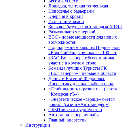
Бегом к успеху
Лошадка, ты такая тепленькая
Новоселье с барьерами
Энергия в крови!
Испытание зимой
Большое будущее автозаводской ТЭЦ
Разыскивается энергия!
ВЭС - новые мощности для новых
возможностей
Под надёжным крылом Подшефной
«ЕвроСибЭнерго» школе - 100 лет
«ЗАО Волгаэнергосбыт» приняло
участие в круглом столе
Команда лучших Туристы ГК
«Волгаэнерго» - первые в области
Денис и Евгений Федоровы:
Энергетику для нас выбрал папа.
«Стабильность и развитие» (газета
«КомерсантЪ»)
«Энергетическое «сердце» бьется
ровно» (газета «Автозаводец»)
СБЫТовое сотрудничество
Автозавод «энергичный»
Главный энергетик
Инструкции