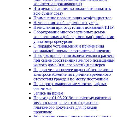
количества проживающих)
Что делать если нет возможности оплатить
всю сумму сразу
Применение повышающих коэффициентов
Начисления за общедомовые нужды
Начисления при отсутствии показаний ИПУ
Оборудование многоквартирных домов
коллективными (общедомовыми) приборами
учета энергоресурсов
О порядке установления и применения
социальной нормы электрической энергии
Порядок проведения окончательного расчета
при смене собственника жилого помещения/
жилого дома (или его части) (или перев
Перерасчет за горячее водоснабжение и/или
электроснабжение по причине временного
отсутствия граждан по месту постоянной
Перепрограммирование многотарифных
счетчиков
Запись на прием
Переход с 01.06.2019г. на систему расчетов
месяц в месяц с печатью отдельного
платежного документа для граждан,
проживаю
Уменьшение совокупного размера платежа