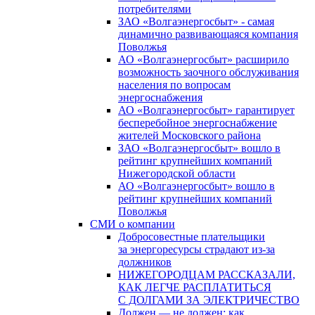
потребителями
ЗАО «Волгаэнергосбыт» - самая
динамично развивающаяся компания
Поволжья
АО «Волгаэнергосбыт» расширило
возможность заочного обслуживания
населения по вопросам
энергоснабжения
АО «Волгаэнергосбыт» гарантирует
бесперебойное энергоснабжение
жителей Московского района
ЗАО «Волгаэнергосбыт» вошло в
рейтинг крупнейших компаний
Нижегородской области
АО «Волгаэнергосбыт» вошло в
рейтинг крупнейших компаний
Поволжья
СМИ о компании
Добросовестные плательщики
за энергоресурсы страдают из-за
должников
НИЖЕГОРОДЦАМ РАССКАЗАЛИ,
КАК ЛЕГЧЕ РАСПЛАТИТЬСЯ
С ДОЛГАМИ ЗА ЭЛЕКТРИЧЕСТВО
Должен — не должен: как