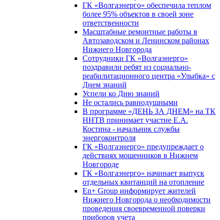
ГК «Волгаэнерго» обеспечила теплом
более 95% объектов в своей зоне
ответственности
Масштабные ремонтные работы в
Автозаводском и Ленинском районах
Нижнего Новгорода
Сотрудники ГК «Волгаэнерго»
поздравили ребят из социально-
реабилитационного центра «Улыбка» с
Днем знаний
Успели ко Дню знаний
Не остались равнодушными
В программе «ДЕНЬ ЗА ДНЕМ» на ТК
ННТВ принимает участие Е.А.
Костина - начальник службы
энергоконтроля
ГК «Волгаэнерго» предупреждает о
действиях мошенников в Нижнем
Новгороде
ГК «Волгаэнерго» начинает выпуск
отдельных квитанций на отопление
En+ Group информирует жителей
Нижнего Новгорода о необходимости
проведения своевременной поверки
приборов учета