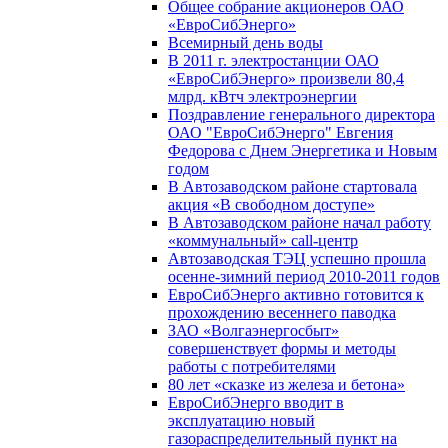
Общее собрание акционеров ОАО
«ЕвроСибЭнерго»
Всемирный день воды
В 2011 г. электростанции ОАО
«ЕвроСибЭнерго» произвели 80,4
млрд. кВтч электроэнергии
Поздравление генерального директора
ОАО "ЕвроСибЭнерго" Евгения
Федорова с Днем Энергетика и Новым
годом
В Автозаводском районе стартовала
акция «В свободном доступе»
В Автозаводском районе начал работу
«коммунальный» call-центр
Автозаводская ТЭЦ успешно прошла
осенне-зимний период 2010-2011 годов
ЕвроСибЭнерго активно готовится к
прохождению весеннего паводка
ЗАО «Волгаэнергосбыт»
совершенствует формы и методы
работы с потребителями
80 лет «сказке из железа и бетона»
ЕвроСибЭнерго вводит в
эксплуатацию новый
газораспределительный пункт на