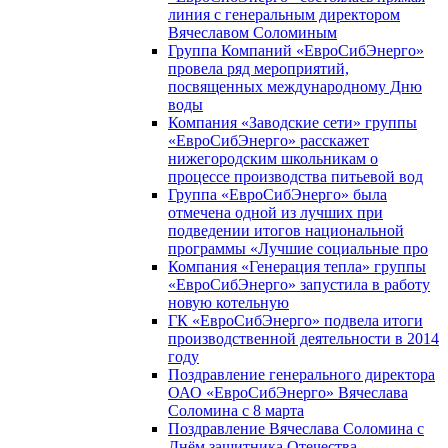
линия с генеральным директором
Вячеславом Соломиным
Группа Компаний «ЕвроСибЭнерго»
провела ряд мероприятий,
посвященных международному Дню
воды
Компания «Заводские сети» группы
«ЕвроСибЭнерго» расскажет
нижегородским школьникам о
процессе производства питьевой вод
Группа «ЕвроСибЭнерго» была
отмечена одной из лучших при
подведении итогов национальной
программы «Лучшие социальные про
Компания «Генерация тепла» группы
«ЕвроСибЭнерго» запустила в работу
новую котельную
ГК «ЕвроСибЭнерго» подвела итоги
производственной деятельности в 2014
году
Поздравление генерального директора
ОАО «ЕвроСибЭнерго» Вячеслава
Соломина с 8 марта
Поздравление Вячеслава Соломина с
Днём защитника Отечества