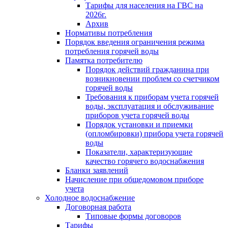
Тарифы для населения на ГВС на
2026г.
Архив
Нормативы потребления
Порядок введения ограничения режима
потребления горячей воды
Памятка потребителю
Порядок действий гражданина при
возникновении проблем со счетчиком
горячей воды
Требования к приборам учета горячей
воды, эксплуатация и обслуживание
приборов учета горячей воды
Порядок установки и приемки
(опломбировки) прибора учета горячей
воды
Показатели, характеризующие
качество горячего водоснабжения
Бланки заявлений
Начисление при общедомовом приборе
учета
Холодное водоснабжение
Договорная работа
Типовые формы договоров
Тарифы