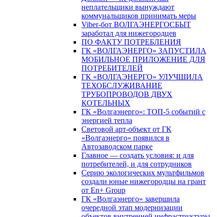
неплательщики вынуждают
коммунальщиков принимать меры
Viber-бот ВОЛГАЭНЕРГОСБЫТ
заработал для нижегородцев
ПО ФАКТУ ПОТРЕБЛЕНИЯ
ГК «ВОЛГАЭНЕРГО» ЗАПУСТИЛА
МОБИЛЬНОЕ ПРИЛОЖЕНИЕ ДЛЯ
ПОТРЕБИТЕЛЕЙ
ГК «ВОЛГАЭНЕРГО» УЛУЧШИЛА
ТЕХОБСЛУЖИВАНИЕ
ТРУБОПРОВОДОВ ДВУХ
КОТЕЛЬНЫХ
ГК «Волгаэнерго»: ТОП-5 событий с
энергией тепла
Световой арт-объект от ГК
«Волгаэнерго» появился в
Автозаводском парке
Главное — создать условия: и для
потребителей, и для сотрудников
Серию экологических мультфильмов
создали юные нижегородцы на грант
от En+ Group
ГК «Волгаэнерго» завершила
очередной этап модернизации
объектов внутренней инфраструктуры