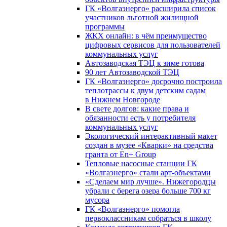
ГК «Волгаэнерго» расширила список
участников льготной жилищной
программы
ЖКХ онлайн: в чём преимущество
цифровых сервисов для пользователей
коммунальных услуг
Автозаводская ТЭЦ к зиме готова
90 лет Автозаводской ТЭЦ
ГК «Волгаэнерго» досрочно построила
теплотрассы к двум детским садам
в Нижнем Новгороде
В свете долгов: какие права и
обязанности есть у потребителя
коммунальных услуг
Экологический интерактивный макет
создан в музее «Кварки» на средства
гранта от En+ Group
Тепловые насосные станции ГК
«Волгаэнерго» стали арт-объектами
«Сделаем мир лучше». Нижегородцы
убрали с берега озера больше 700 кг
мусора
ГК «Волгаэнерго» помогла
первоклассникам собраться в школу