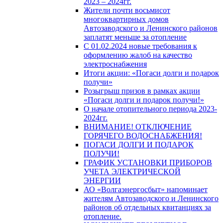
2023 – 2024гг.
Жители почти восьмисот
многоквартирных домов
Автозаводского и Ленинского районов
заплатят меньше за отопление
С 01.02.2024 новые требования к
оформлению жалоб на качество
электроснабжения
Итоги акции: «Погаси долги и подарок
получи»
Розыгрыш призов в рамках акции
«Погаси долги и подарок получи!»
О начале отопительного периода 2023-
2024гг.
ВНИМАНИЕ! ОТКЛЮЧЕНИЕ
ГОРЯЧЕГО ВОДОСНАБЖЕНИЯ!
ПОГАСИ ДОЛГИ И ПОДАРОК
ПОЛУЧИ!
ГРАФИК УСТАНОВКИ ПРИБОРОВ
УЧЕТА ЭЛЕКТРИЧЕСКОЙ
ЭНЕРГИИ
АО «Волгаэнергосбыт» напоминает
жителям Автозаводского и Ленинского
районов об отдельных квитанциях за
отопление.