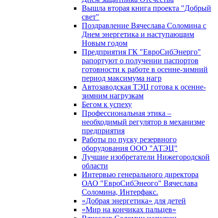
Вышла вторая книга проекта "Добрый
свет"
Поздравление Вячеслава Соломина с
Днем энергетика и наступающим
Новым годом
Предприятия ГК "ЕвроСибЭнерго"
рапортуют о получении паспортов
готовности к работе в осенне-зимний
период максимума нагр
Автозаводская ТЭЦ готова к осенне-
зимним нагрузкам
Бегом к успеху
Профессиональная этика –
необходимый регулятор в механизме
предприятия
Работы по пуску резервного
оборудования ООО "АТЭЦ"
Лучшие изобретатели Нижегородской
области
Интервью генерального директора
ОАО "ЕвроСибЭнеого" Вячеслава
Соломина, Интерфакс.
«Добрая энергетика» для детей
«Мир на кончиках пальцев»