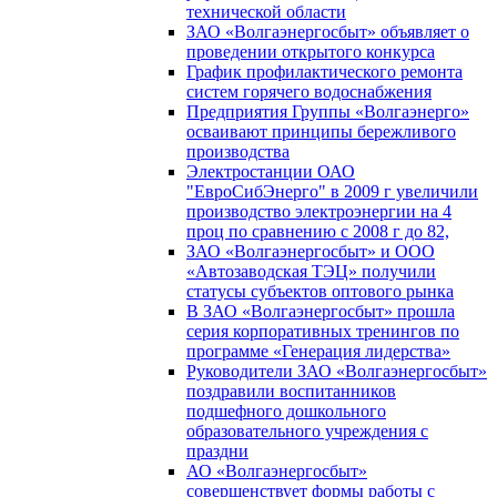
технической области
ЗАО «Волгаэнергосбыт» объявляет о
проведении открытого конкурса
График профилактического ремонта
систем горячего водоснабжения
Предприятия Группы «Волгаэнерго»
осваивают принципы бережливого
производства
Электростанции ОАО
"ЕвроСибЭнерго" в 2009 г увеличили
производство электроэнергии на 4
проц по сравнению с 2008 г до 82,
ЗАО «Волгаэнергосбыт» и ООО
«Автозаводская ТЭЦ» получили
статусы субъектов оптового рынка
В ЗАО «Волгаэнергосбыт» прошла
серия корпоративных тренингов по
программе «Генерация лидерства»
Руководители ЗАО «Волгаэнергосбыт»
поздравили воспитанников
подшефного дошкольного
образовательного учреждения с
праздни
АО «Волгаэнергосбыт»
совершенствует формы работы с