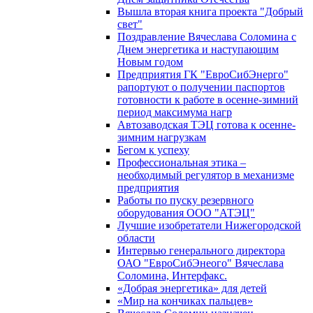
Вышла вторая книга проекта "Добрый
свет"
Поздравление Вячеслава Соломина с
Днем энергетика и наступающим
Новым годом
Предприятия ГК "ЕвроСибЭнерго"
рапортуют о получении паспортов
готовности к работе в осенне-зимний
период максимума нагр
Автозаводская ТЭЦ готова к осенне-
зимним нагрузкам
Бегом к успеху
Профессиональная этика –
необходимый регулятор в механизме
предприятия
Работы по пуску резервного
оборудования ООО "АТЭЦ"
Лучшие изобретатели Нижегородской
области
Интервью генерального директора
ОАО "ЕвроСибЭнеого" Вячеслава
Соломина, Интерфакс.
«Добрая энергетика» для детей
«Мир на кончиках пальцев»