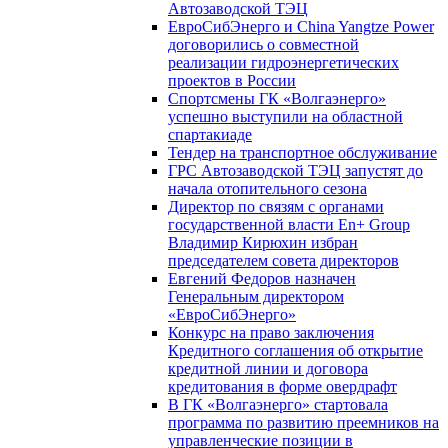
Автозаводской ТЭЦ
ЕвроСибЭнерго и China Yangtze Power
договорились о совместной
реализации гидроэнергетических
проектов в России
Спортсмены ГК «Волгаэнерго»
успешно выступили на областной
спартакиаде
Тендер на транспортное обслуживание
ГРС Автозаводской ТЭЦ запустят до
начала отопительного сезона
Директор по связям с органами
государственной власти En+ Group
Владимир Кирюхин избран
председателем совета директоров
Евгений Федоров назначен
Генеральным директором
«ЕвроСибЭнерго»
Конкурс на право заключения
Кредитного соглашения об открытие
кредитной линии и договора
кредитования в форме овердрафт
В ГК «Волгаэнерго» стартовала
программа по развитию преемников на
управленческие позиции в