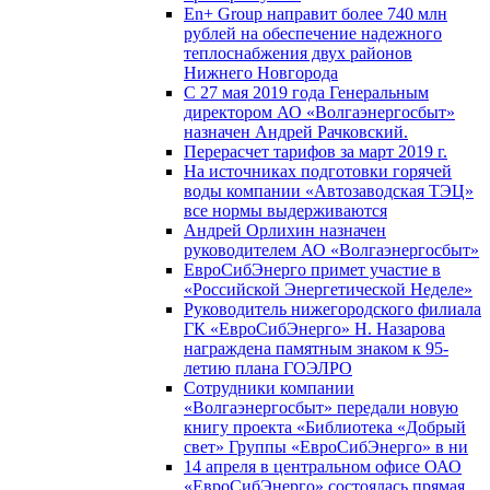
En+ Group направит более 740 млн
рублей на обеспечение надежного
теплоснабжения двух районов
Нижнего Новгорода
С 27 мая 2019 года Генеральным
директором АО «Волгаэнергосбыт»
назначен Андрей Рачковский.
Перерасчет тарифов за март 2019 г.
На источниках подготовки горячей
воды компании «Автозаводская ТЭЦ»
все нормы выдерживаются
Андрей Орлихин назначен
руководителем АО «Волгаэнергосбыт»
ЕвроСибЭнерго примет участие в
«Российской Энергетической Неделе»
Руководитель нижегородского филиала
ГК «ЕвроСибЭнерго» Н. Назарова
награждена памятным знаком к 95-
летию плана ГОЭЛРО
Сотрудники компании
«Волгаэнергосбыт» передали новую
книгу проекта «Библиотека «Добрый
свет» Группы «ЕвроСибЭнерго» в ни
14 апреля в центральном офисе ОАО
«ЕвроСибЭнерго» состоялась прямая