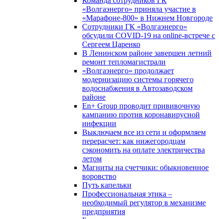
Команда сотрудников ГК
«Волгаэнерго» приняла участие в
«Марафоне-800» в Нижнем Новгороде
Сотрудники ГК «Волгаэнерго»
обсудили COVID-19 на online-встрече с
Сергеем Царенко
В Ленинском районе завершен летний
ремонт тепломагистрали
«Волгаэнерго» продолжает
модернизацию системы горячего
водоснабжения в Автозаводском
районе
En+ Group проводит прививочную
кампанию против коронавирусной
инфекции
Выключаем все из сети и оформляем
перерасчет: как нижегородцам
сэкономить на оплате электричества
летом
Магниты на счетчики: обыкновенное
воровство
Путь капельки
Профессиональная этика –
необходимый регулятор в механизме
предприятия