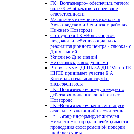
ГК «Волгаэнерго» обеспечила теплом
более 95% объектов в своей зоне
ответственности
Масштабные ремонтные работы в
Автозаводском и Ленинском районах
Нижнего Новгорода
Сотрудники ГК «Волгаэнерго»
поздравили ребят из социально-
реабилитационного центра «Улыбка» с
Днем знаний
Успели ко Дню знаний
Не остались равнодушными
В программе «ДЕНЬ ЗА ДНЕМ» на ТК
ННТВ принимает участие Е.А.
Костина - начальник службы
энергоконтроля
ГК «Волгаэнерго» предупреждает о
действиях мошенников в Нижнем
Новгороде
ГК «Волгаэнерго» начинает выпуск
отдельных квитанций на отопление
En+ Group информирует жителей
Нижнего Новгорода о необходимости
проведения своевременной поверки
приборов учета