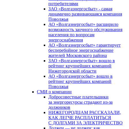
потребителями
ЗАО «Волгаэнергосбыт» - самая
динамично развивающаяся компания
Поволжья
АО «Волгаэнергосбыт» расширило
возможность заочного обслуживания
населения по вопросам
энергоснабжения
АО «Волгаэнергосбыт» гарантирует
бесперебойное энергоснабжение
жителей Московского района
ЗАО «Волгаэнергосбыт» вошло в
рейтинг крупнейших компаний
Нижегородской области
АО «Волгаэнергосбыт» вошло в
рейтинг крупнейших компаний
Поволжья
СМИ о компании
Добросовестные плательщики
за энергоресурсы страдают из-за
должников
НИЖЕГОРОДЦАМ РАССКАЗАЛИ,
КАК ЛЕГЧЕ РАСПЛАТИТЬСЯ
С ДОЛГАМИ ЗА ЭЛЕКТРИЧЕСТВО
Должен — не должен: как