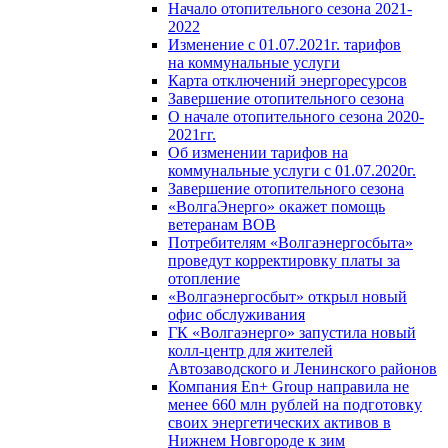
Начало отопительного сезона 2021-
2022
Изменение с 01.07.2021г. тарифов
на коммунальные услуги
Карта отключений энергоресурсов
Завершение отопительного сезона
О начале отопительного сезона 2020-
2021гг.
Об изменении тарифов на
коммунальные услуги с 01.07.2020г.
Завершение отопительного сезона
«ВолгаЭнерго» окажет помощь
ветеранам ВОВ
Потребителям «Волгаэнергосбыта»
проведут корректировку платы за
отопление
«Волгаэнергосбыт» открыл новый
офис обслуживания
ГК «Волгаэнерго» запустила новый
колл-центр для жителей
Автозаводского и Ленинского районов
Компания En+ Group направила не
менее 660 млн рублей на подготовку
своих энергетических активов в
Нижнем Новгороде к зим