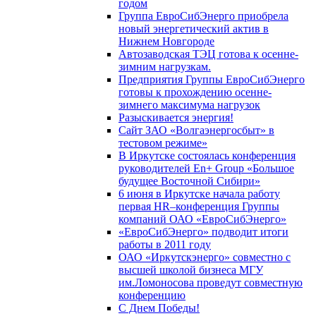
годом
Группа ЕвроСибЭнерго приобрела
новый энергетический актив в
Нижнем Новгороде
Автозаводская ТЭЦ готова к осенне-
зимним нагрузкам.
Предприятия Группы ЕвроСибЭнерго
готовы к прохождению осенне-
зимнего максимума нагрузок
Разыскивается энергия!
Сайт ЗАО «Волгаэнергосбыт» в
тестовом режиме»
В Иркутске состоялась конференция
руководителей En+ Group «Большое
будущее Восточной Сибири»
6 июня в Иркутске начала работу
первая HR–конференция Группы
компаний ОАО «ЕвроСибЭнерго»
«ЕвроСибЭнерго» подводит итоги
работы в 2011 году
ОАО «Иркутскэнерго» совместно с
высшей школой бизнеса МГУ
им.Ломоносова проведут совместную
конференцию
С Днем Победы!