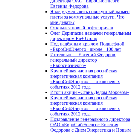
директора ОАО "ЕвроСибЭнерго"
Евгения Федорова
Я хочу уменьшить совокупный размер
платы за коммунальные услуги. Что
мне делать?
Открылся новый нефтепричал
Олег Дерипаска назначен генеральным
директором En+ Group
Под надёжным крылом Подшефной
«ЕвроСибЭнерго» школе - 100 лет
Интервью — Евгений Федоров,
генеральный директор
«Евросибэнерго»
Крупнейшая частная российская
энергетическая компания
«ЕвроСибЭнерго» — о ключевых
событиях 2012 года
Итоги акции «Стань Дедом Морозом»
Крупнейшая частная российская
энергетическая компания
«ЕвроСибЭнерго» — о ключевых
событиях 2012 года
Поздравление генерального директора
ОАО «ЕвроСибЭнерго» Евгения
Федорова с Днем Энергетика и Новым