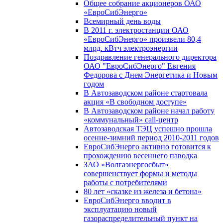
Общее собрание акционеров ОАО
«ЕвроСибЭнерго»
Всемирный день воды
В 2011 г. электростанции ОАО
«ЕвроСибЭнерго» произвели 80,4
млрд. кВтч электроэнергии
Поздравление генерального директора
ОАО "ЕвроСибЭнерго" Евгения
Федорова с Днем Энергетика и Новым
годом
В Автозаводском районе стартовала
акция «В свободном доступе»
В Автозаводском районе начал работу
«коммунальный» call-центр
Автозаводская ТЭЦ успешно прошла
осенне-зимний период 2010-2011 годов
ЕвроСибЭнерго активно готовится к
прохождению весеннего паводка
ЗАО «Волгаэнергосбыт»
совершенствует формы и методы
работы с потребителями
80 лет «сказке из железа и бетона»
ЕвроСибЭнерго вводит в
эксплуатацию новый
газораспределительный пункт на