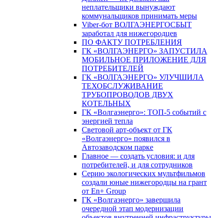
неплательщики вынуждают
коммунальщиков принимать меры
Viber-бот ВОЛГАЭНЕРГОСБЫТ
заработал для нижегородцев
ПО ФАКТУ ПОТРЕБЛЕНИЯ
ГК «ВОЛГАЭНЕРГО» ЗАПУСТИЛА
МОБИЛЬНОЕ ПРИЛОЖЕНИЕ ДЛЯ
ПОТРЕБИТЕЛЕЙ
ГК «ВОЛГАЭНЕРГО» УЛУЧШИЛА
ТЕХОБСЛУЖИВАНИЕ
ТРУБОПРОВОДОВ ДВУХ
КОТЕЛЬНЫХ
ГК «Волгаэнерго»: ТОП-5 событий с
энергией тепла
Световой арт-объект от ГК
«Волгаэнерго» появился в
Автозаводском парке
Главное — создать условия: и для
потребителей, и для сотрудников
Серию экологических мультфильмов
создали юные нижегородцы на грант
от En+ Group
ГК «Волгаэнерго» завершила
очередной этап модернизации
объектов внутренней инфраструктуры