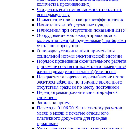
количества проживающих)
Что делать если нет возможности оплатить
всю сумму сразу
Применение повышающих коэффициентов
Начисления за общедомовые нужды
Начисления при отсутствии показаний ИПУ
Оборудование многоквартирных домов
коллективными (общедомовыми) приборами
учета энергоресурсов
О порядке установления и применения
социальной нормы электрической энергии
Порядок проведения окончательного расчета
при смене собственника жилого помещения/
жилого дома (или его части) (или перев
Перерасчет за горячее водоснабжение и/или
электроснабжение по причине временного
отсутствия граждан по месту постоянной
Перепрограммирование многотарифных
счетчиков
Запись на прием
Переход с 01.06.2019г. на систему расчетов
месяц в месяц с печатью отдельного
платежного документа для граждан,
проживаю
Уменьшение совокупного размера платежа