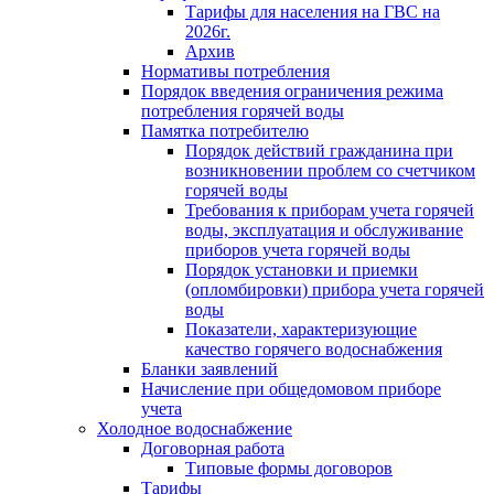
Тарифы для населения на ГВС на
2026г.
Архив
Нормативы потребления
Порядок введения ограничения режима
потребления горячей воды
Памятка потребителю
Порядок действий гражданина при
возникновении проблем со счетчиком
горячей воды
Требования к приборам учета горячей
воды, эксплуатация и обслуживание
приборов учета горячей воды
Порядок установки и приемки
(опломбировки) прибора учета горячей
воды
Показатели, характеризующие
качество горячего водоснабжения
Бланки заявлений
Начисление при общедомовом приборе
учета
Холодное водоснабжение
Договорная работа
Типовые формы договоров
Тарифы