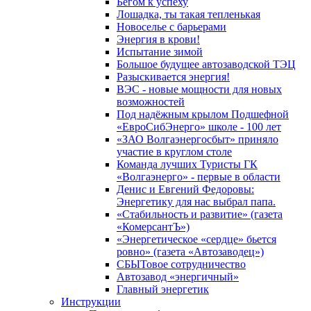
Бегом к успеху
Лошадка, ты такая тепленькая
Новоселье с барьерами
Энергия в крови!
Испытание зимой
Большое будущее автозаводской ТЭЦ
Разыскивается энергия!
ВЭС - новые мощности для новых
возможностей
Под надёжным крылом Подшефной
«ЕвроСибЭнерго» школе - 100 лет
«ЗАО Волгаэнергосбыт» приняло
участие в круглом столе
Команда лучших Туристы ГК
«Волгаэнерго» - первые в области
Денис и Евгений Федоровы:
Энергетику для нас выбрал папа.
«Стабильность и развитие» (газета
«КомерсантЪ»)
«Энергетическое «сердце» бьется
ровно» (газета «Автозаводец»)
СБЫТовое сотрудничество
Автозавод «энергичный»
Главный энергетик
Инструкции