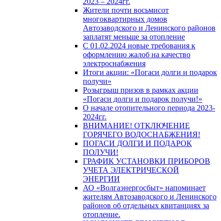
2023 – 2024гг.
Жители почти восьмисот
многоквартирных домов
Автозаводского и Ленинского районов
заплатят меньше за отопление
С 01.02.2024 новые требования к
оформлению жалоб на качество
электроснабжения
Итоги акции: «Погаси долги и подарок
получи»
Розыгрыш призов в рамках акции
«Погаси долги и подарок получи!»
О начале отопительного периода 2023-
2024гг.
ВНИМАНИЕ! ОТКЛЮЧЕНИЕ
ГОРЯЧЕГО ВОДОСНАБЖЕНИЯ!
ПОГАСИ ДОЛГИ И ПОДАРОК
ПОЛУЧИ!
ГРАФИК УСТАНОВКИ ПРИБОРОВ
УЧЕТА ЭЛЕКТРИЧЕСКОЙ
ЭНЕРГИИ
АО «Волгаэнергосбыт» напоминает
жителям Автозаводского и Ленинского
районов об отдельных квитанциях за
отопление.