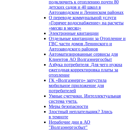
подключить к отоплению почти 80
детских садов и 40 школ в
Автозаводском и Ленинском районах
О переводе коммунальной услуги
«Горячее водоснабжение» на расчеты
«месяц в месяц»
Электронные квитанции
Отдельные квитанции за Отопление и
ГВС части домов Ленинского и
Автозаводского районов
Автоматизированные сервисы для
Клиентов АО Волгаэнергосбыт
Азбука потребителя_Для чего нужна
ежегодная корректировка платы за
отопление
ГК «Волгаэнерго» запустила
мобильное приложение для
потребителей
Умные счетчики. Интеллектуальная
система учета.
Меры безопасности
Злостный неплательщик? Злись
в темноте
Нерабочие дни в АО
"Волгаэнергосбыт"