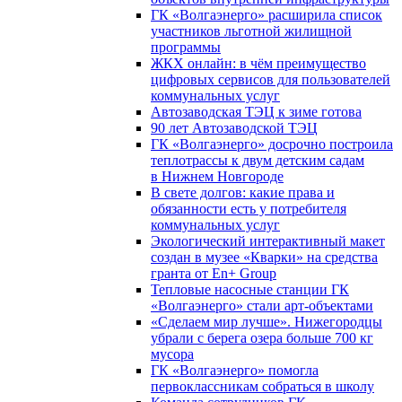
ГК «Волгаэнерго» расширила список
участников льготной жилищной
программы
ЖКХ онлайн: в чём преимущество
цифровых сервисов для пользователей
коммунальных услуг
Автозаводская ТЭЦ к зиме готова
90 лет Автозаводской ТЭЦ
ГК «Волгаэнерго» досрочно построила
теплотрассы к двум детским садам
в Нижнем Новгороде
В свете долгов: какие права и
обязанности есть у потребителя
коммунальных услуг
Экологический интерактивный макет
создан в музее «Кварки» на средства
гранта от En+ Group
Тепловые насосные станции ГК
«Волгаэнерго» стали арт-объектами
«Сделаем мир лучше». Нижегородцы
убрали с берега озера больше 700 кг
мусора
ГК «Волгаэнерго» помогла
первоклассникам собраться в школу