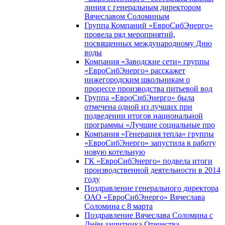
линия с генеральным директором
Вячеславом Соломиным
Группа Компаний «ЕвроСибЭнерго»
провела ряд мероприятий,
посвященных международному Дню
воды
Компания «Заводские сети» группы
«ЕвроСибЭнерго» расскажет
нижегородским школьникам о
процессе производства питьевой вод
Группа «ЕвроСибЭнерго» была
отмечена одной из лучших при
подведении итогов национальной
программы «Лучшие социальные про
Компания «Генерация тепла» группы
«ЕвроСибЭнерго» запустила в работу
новую котельную
ГК «ЕвроСибЭнерго» подвела итоги
производственной деятельности в 2014
году
Поздравление генерального директора
ОАО «ЕвроСибЭнерго» Вячеслава
Соломина с 8 марта
Поздравление Вячеслава Соломина с
Днём защитника Отечества