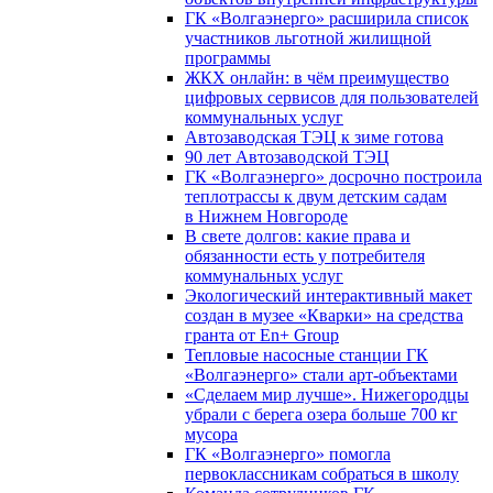
ГК «Волгаэнерго» расширила список
участников льготной жилищной
программы
ЖКХ онлайн: в чём преимущество
цифровых сервисов для пользователей
коммунальных услуг
Автозаводская ТЭЦ к зиме готова
90 лет Автозаводской ТЭЦ
ГК «Волгаэнерго» досрочно построила
теплотрассы к двум детским садам
в Нижнем Новгороде
В свете долгов: какие права и
обязанности есть у потребителя
коммунальных услуг
Экологический интерактивный макет
создан в музее «Кварки» на средства
гранта от En+ Group
Тепловые насосные станции ГК
«Волгаэнерго» стали арт-объектами
«Сделаем мир лучше». Нижегородцы
убрали с берега озера больше 700 кг
мусора
ГК «Волгаэнерго» помогла
первоклассникам собраться в школу