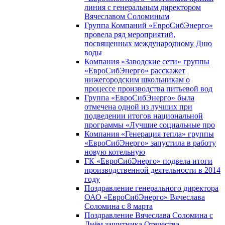
линия с генеральным директором
Вячеславом Соломиным
Группа Компаний «ЕвроСибЭнерго»
провела ряд мероприятий,
посвященных международному Дню
воды
Компания «Заводские сети» группы
«ЕвроСибЭнерго» расскажет
нижегородским школьникам о
процессе производства питьевой вод
Группа «ЕвроСибЭнерго» была
отмечена одной из лучших при
подведении итогов национальной
программы «Лучшие социальные про
Компания «Генерация тепла» группы
«ЕвроСибЭнерго» запустила в работу
новую котельную
ГК «ЕвроСибЭнерго» подвела итоги
производственной деятельности в 2014
году
Поздравление генерального директора
ОАО «ЕвроСибЭнерго» Вячеслава
Соломина с 8 марта
Поздравление Вячеслава Соломина с
Днём защитника Отечества