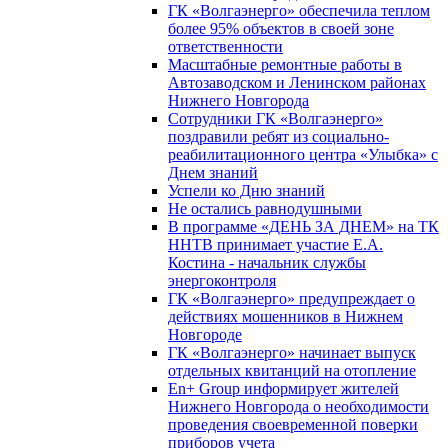
ГК «Волгаэнерго» обеспечила теплом
более 95% объектов в своей зоне
ответственности
Масштабные ремонтные работы в
Автозаводском и Ленинском районах
Нижнего Новгорода
Сотрудники ГК «Волгаэнерго»
поздравили ребят из социально-
реабилитационного центра «Улыбка» с
Днем знаний
Успели ко Дню знаний
Не остались равнодушными
В программе «ДЕНЬ ЗА ДНЕМ» на ТК
ННТВ принимает участие Е.А.
Костина - начальник службы
энергоконтроля
ГК «Волгаэнерго» предупреждает о
действиях мошенников в Нижнем
Новгороде
ГК «Волгаэнерго» начинает выпуск
отдельных квитанций на отопление
En+ Group информирует жителей
Нижнего Новгорода о необходимости
проведения своевременной поверки
приборов учета