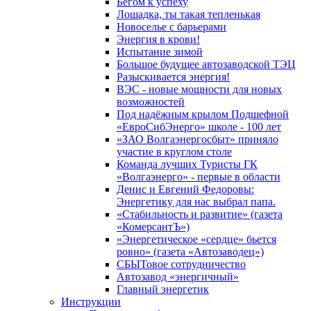
Бегом к успеху
Лошадка, ты такая тепленькая
Новоселье с барьерами
Энергия в крови!
Испытание зимой
Большое будущее автозаводской ТЭЦ
Разыскивается энергия!
ВЭС - новые мощности для новых
возможностей
Под надёжным крылом Подшефной
«ЕвроСибЭнерго» школе - 100 лет
«ЗАО Волгаэнергосбыт» приняло
участие в круглом столе
Команда лучших Туристы ГК
«Волгаэнерго» - первые в области
Денис и Евгений Федоровы:
Энергетику для нас выбрал папа.
«Стабильность и развитие» (газета
«КомерсантЪ»)
«Энергетическое «сердце» бьется
ровно» (газета «Автозаводец»)
СБЫТовое сотрудничество
Автозавод «энергичный»
Главный энергетик
Инструкции