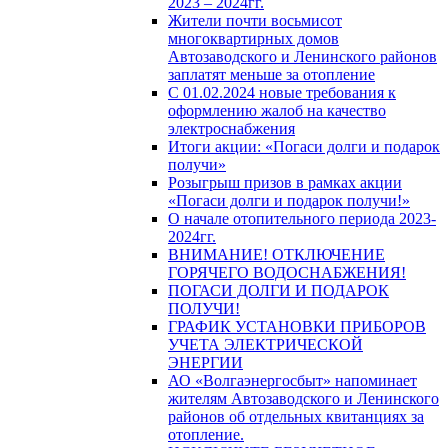
2023 – 2024гг.
Жители почти восьмисот
многоквартирных домов
Автозаводского и Ленинского районов
заплатят меньше за отопление
С 01.02.2024 новые требования к
оформлению жалоб на качество
электроснабжения
Итоги акции: «Погаси долги и подарок
получи»
Розыгрыш призов в рамках акции
«Погаси долги и подарок получи!»
О начале отопительного периода 2023-
2024гг.
ВНИМАНИЕ! ОТКЛЮЧЕНИЕ
ГОРЯЧЕГО ВОДОСНАБЖЕНИЯ!
ПОГАСИ ДОЛГИ И ПОДАРОК
ПОЛУЧИ!
ГРАФИК УСТАНОВКИ ПРИБОРОВ
УЧЕТА ЭЛЕКТРИЧЕСКОЙ
ЭНЕРГИИ
АО «Волгаэнергосбыт» напоминает
жителям Автозаводского и Ленинского
районов об отдельных квитанциях за
отопление.