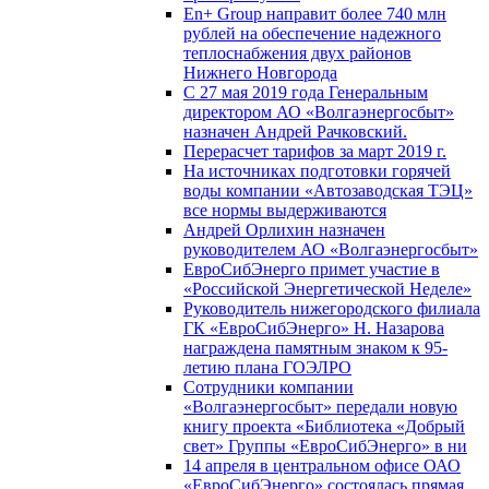
En+ Group направит более 740 млн
рублей на обеспечение надежного
теплоснабжения двух районов
Нижнего Новгорода
С 27 мая 2019 года Генеральным
директором АО «Волгаэнергосбыт»
назначен Андрей Рачковский.
Перерасчет тарифов за март 2019 г.
На источниках подготовки горячей
воды компании «Автозаводская ТЭЦ»
все нормы выдерживаются
Андрей Орлихин назначен
руководителем АО «Волгаэнергосбыт»
ЕвроСибЭнерго примет участие в
«Российской Энергетической Неделе»
Руководитель нижегородского филиала
ГК «ЕвроСибЭнерго» Н. Назарова
награждена памятным знаком к 95-
летию плана ГОЭЛРО
Сотрудники компании
«Волгаэнергосбыт» передали новую
книгу проекта «Библиотека «Добрый
свет» Группы «ЕвроСибЭнерго» в ни
14 апреля в центральном офисе ОАО
«ЕвроСибЭнерго» состоялась прямая