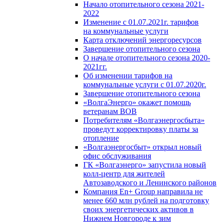
Начало отопительного сезона 2021-
2022
Изменение с 01.07.2021г. тарифов
на коммунальные услуги
Карта отключений энергоресурсов
Завершение отопительного сезона
О начале отопительного сезона 2020-
2021гг.
Об изменении тарифов на
коммунальные услуги с 01.07.2020г.
Завершение отопительного сезона
«ВолгаЭнерго» окажет помощь
ветеранам ВОВ
Потребителям «Волгаэнергосбыта»
проведут корректировку платы за
отопление
«Волгаэнергосбыт» открыл новый
офис обслуживания
ГК «Волгаэнерго» запустила новый
колл-центр для жителей
Автозаводского и Ленинского районов
Компания En+ Group направила не
менее 660 млн рублей на подготовку
своих энергетических активов в
Нижнем Новгороде к зим