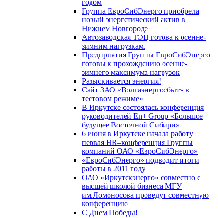
годом
Группа ЕвроСибЭнерго приобрела
новый энергетический актив в
Нижнем Новгороде
Автозаводская ТЭЦ готова к осенне-
зимним нагрузкам.
Предприятия Группы ЕвроСибЭнерго
готовы к прохождению осенне-
зимнего максимума нагрузок
Разыскивается энергия!
Сайт ЗАО «Волгаэнергосбыт» в
тестовом режиме»
В Иркутске состоялась конференция
руководителей En+ Group «Большое
будущее Восточной Сибири»
6 июня в Иркутске начала работу
первая HR–конференция Группы
компаний ОАО «ЕвроСибЭнерго»
«ЕвроСибЭнерго» подводит итоги
работы в 2011 году
ОАО «Иркутскэнерго» совместно с
высшей школой бизнеса МГУ
им.Ломоносова проведут совместную
конференцию
С Днем Победы!