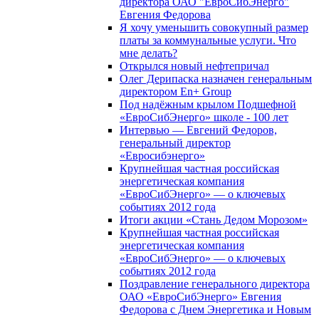
директора ОАО "ЕвроСибЭнерго"
Евгения Федорова
Я хочу уменьшить совокупный размер
платы за коммунальные услуги. Что
мне делать?
Открылся новый нефтепричал
Олег Дерипаска назначен генеральным
директором En+ Group
Под надёжным крылом Подшефной
«ЕвроСибЭнерго» школе - 100 лет
Интервью — Евгений Федоров,
генеральный директор
«Евросибэнерго»
Крупнейшая частная российская
энергетическая компания
«ЕвроСибЭнерго» — о ключевых
событиях 2012 года
Итоги акции «Стань Дедом Морозом»
Крупнейшая частная российская
энергетическая компания
«ЕвроСибЭнерго» — о ключевых
событиях 2012 года
Поздравление генерального директора
ОАО «ЕвроСибЭнерго» Евгения
Федорова с Днем Энергетика и Новым