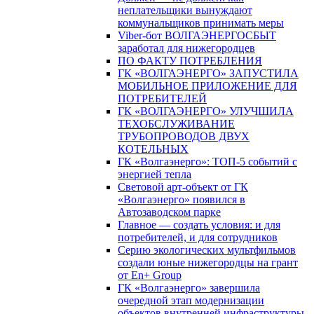
неплательщики вынуждают
коммунальщиков принимать меры
Viber-бот ВОЛГАЭНЕРГОСБЫТ
заработал для нижегородцев
ПО ФАКТУ ПОТРЕБЛЕНИЯ
ГК «ВОЛГАЭНЕРГО» ЗАПУСТИЛА
МОБИЛЬНОЕ ПРИЛОЖЕНИЕ ДЛЯ
ПОТРЕБИТЕЛЕЙ
ГК «ВОЛГАЭНЕРГО» УЛУЧШИЛА
ТЕХОБСЛУЖИВАНИЕ
ТРУБОПРОВОДОВ ДВУХ
КОТЕЛЬНЫХ
ГК «Волгаэнерго»: ТОП-5 событий с
энергией тепла
Световой арт-объект от ГК
«Волгаэнерго» появился в
Автозаводском парке
Главное — создать условия: и для
потребителей, и для сотрудников
Серию экологических мультфильмов
создали юные нижегородцы на грант
от En+ Group
ГК «Волгаэнерго» завершила
очередной этап модернизации
объектов внутренней инфраструктуры