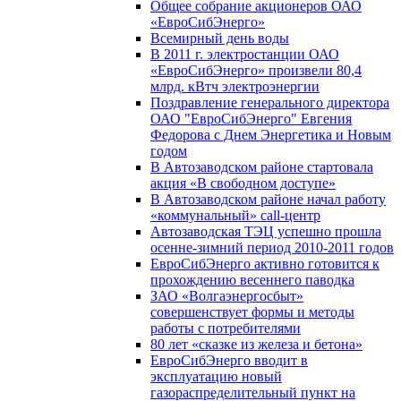
Общее собрание акционеров ОАО
«ЕвроСибЭнерго»
Всемирный день воды
В 2011 г. электростанции ОАО
«ЕвроСибЭнерго» произвели 80,4
млрд. кВтч электроэнергии
Поздравление генерального директора
ОАО "ЕвроСибЭнерго" Евгения
Федорова с Днем Энергетика и Новым
годом
В Автозаводском районе стартовала
акция «В свободном доступе»
В Автозаводском районе начал работу
«коммунальный» call-центр
Автозаводская ТЭЦ успешно прошла
осенне-зимний период 2010-2011 годов
ЕвроСибЭнерго активно готовится к
прохождению весеннего паводка
ЗАО «Волгаэнергосбыт»
совершенствует формы и методы
работы с потребителями
80 лет «сказке из железа и бетона»
ЕвроСибЭнерго вводит в
эксплуатацию новый
газораспределительный пункт на