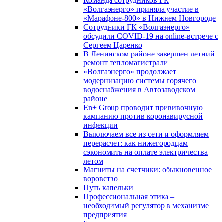
Команда сотрудников ГК
«Волгаэнерго» приняла участие в
«Марафоне-800» в Нижнем Новгороде
Сотрудники ГК «Волгаэнерго»
обсудили COVID-19 на online-встрече с
Сергеем Царенко
В Ленинском районе завершен летний
ремонт тепломагистрали
«Волгаэнерго» продолжает
модернизацию системы горячего
водоснабжения в Автозаводском
районе
En+ Group проводит прививочную
кампанию против коронавирусной
инфекции
Выключаем все из сети и оформляем
перерасчет: как нижегородцам
сэкономить на оплате электричества
летом
Магниты на счетчики: обыкновенное
воровство
Путь капельки
Профессиональная этика –
необходимый регулятор в механизме
предприятия