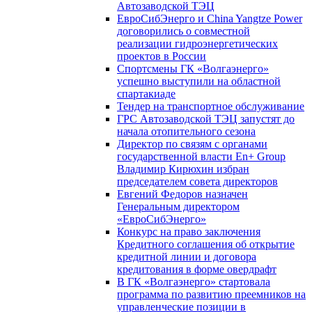
Автозаводской ТЭЦ
ЕвроСибЭнерго и China Yangtze Power
договорились о совместной
реализации гидроэнергетических
проектов в России
Спортсмены ГК «Волгаэнерго»
успешно выступили на областной
спартакиаде
Тендер на транспортное обслуживание
ГРС Автозаводской ТЭЦ запустят до
начала отопительного сезона
Директор по связям с органами
государственной власти En+ Group
Владимир Кирюхин избран
председателем совета директоров
Евгений Федоров назначен
Генеральным директором
«ЕвроСибЭнерго»
Конкурс на право заключения
Кредитного соглашения об открытие
кредитной линии и договора
кредитования в форме овердрафт
В ГК «Волгаэнерго» стартовала
программа по развитию преемников на
управленческие позиции в