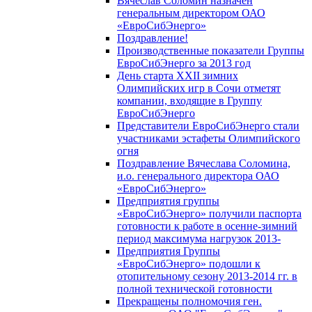
Вячеслав Соломин назначен
генеральным директором ОАО
«ЕвроСибЭнерго»
Поздравление!
Производственные показатели Группы
ЕвроСибЭнерго за 2013 год
День старта XXII зимних
Олимпийских игр в Сочи отметят
компании, входящие в Группу
ЕвроСибЭнерго
Представители ЕвроСибЭнерго стали
участниками эстафеты Олимпийского
огня
Поздравление Вячеслава Соломина,
и.о. генерального директора ОАО
«ЕвроСибЭнерго»
Предприятия группы
«ЕвроСибЭнерго» получили паспорта
готовности к работе в осенне-зимний
период максимума нагрузок 2013-
Предприятия Группы
«ЕвроСибЭнерго» подошли к
отопительному сезону 2013-2014 гг. в
полной технической готовности
Прекращены полномочия ген.