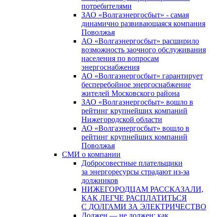
потребителями
ЗАО «Волгаэнергосбыт» - самая
динамично развивающаяся компания
Поволжья
АО «Волгаэнергосбыт» расширило
возможность заочного обслуживания
населения по вопросам
энергоснабжения
АО «Волгаэнергосбыт» гарантирует
бесперебойное энергоснабжение
жителей Московского района
ЗАО «Волгаэнергосбыт» вошло в
рейтинг крупнейших компаний
Нижегородской области
АО «Волгаэнергосбыт» вошло в
рейтинг крупнейших компаний
Поволжья
СМИ о компании
Добросовестные плательщики
за энергоресурсы страдают из-за
должников
НИЖЕГОРОДЦАМ РАССКАЗАЛИ,
КАК ЛЕГЧЕ РАСПЛАТИТЬСЯ
С ДОЛГАМИ ЗА ЭЛЕКТРИЧЕСТВО
Должен — не должен: как