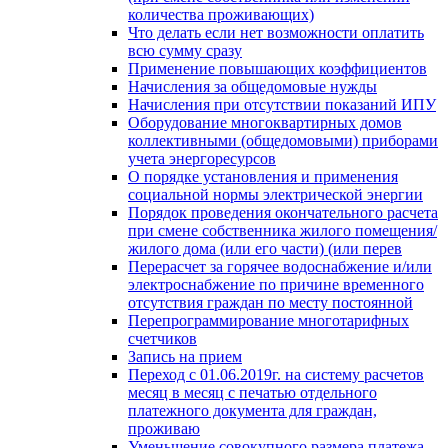
количества проживающих)
Что делать если нет возможности оплатить
всю сумму сразу
Применение повышающих коэффициентов
Начисления за общедомовые нужды
Начисления при отсутствии показаний ИПУ
Оборудование многоквартирных домов
коллективными (общедомовыми) приборами
учета энергоресурсов
О порядке установления и применения
социальной нормы электрической энергии
Порядок проведения окончательного расчета
при смене собственника жилого помещения/
жилого дома (или его части) (или перев
Перерасчет за горячее водоснабжение и/или
электроснабжение по причине временного
отсутствия граждан по месту постоянной
Перепрограммирование многотарифных
счетчиков
Запись на прием
Переход с 01.06.2019г. на систему расчетов
месяц в месяц с печатью отдельного
платежного документа для граждан,
проживаю
Уменьшение совокупного размера платежа