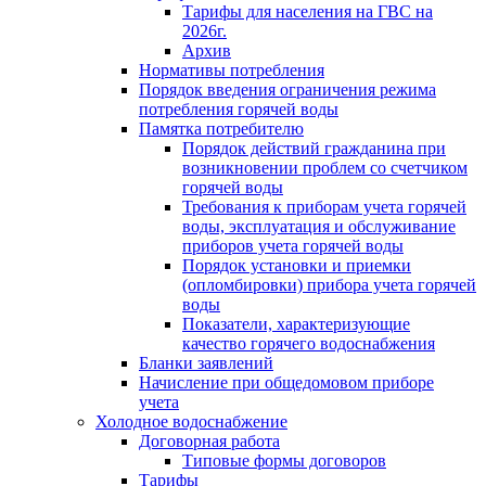
Тарифы для населения на ГВС на
2026г.
Архив
Нормативы потребления
Порядок введения ограничения режима
потребления горячей воды
Памятка потребителю
Порядок действий гражданина при
возникновении проблем со счетчиком
горячей воды
Требования к приборам учета горячей
воды, эксплуатация и обслуживание
приборов учета горячей воды
Порядок установки и приемки
(опломбировки) прибора учета горячей
воды
Показатели, характеризующие
качество горячего водоснабжения
Бланки заявлений
Начисление при общедомовом приборе
учета
Холодное водоснабжение
Договорная работа
Типовые формы договоров
Тарифы