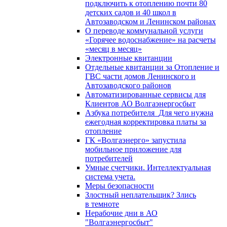
подключить к отоплению почти 80
детских садов и 40 школ в
Автозаводском и Ленинском районах
О переводе коммунальной услуги
«Горячее водоснабжение» на расчеты
«месяц в месяц»
Электронные квитанции
Отдельные квитанции за Отопление и
ГВС части домов Ленинского и
Автозаводского районов
Автоматизированные сервисы для
Клиентов АО Волгаэнергосбыт
Азбука потребителя_Для чего нужна
ежегодная корректировка платы за
отопление
ГК «Волгаэнерго» запустила
мобильное приложение для
потребителей
Умные счетчики. Интеллектуальная
система учета.
Меры безопасности
Злостный неплательщик? Злись
в темноте
Нерабочие дни в АО
"Волгаэнергосбыт"