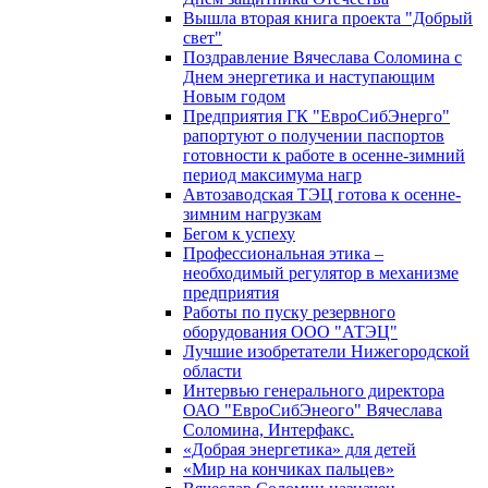
Вышла вторая книга проекта "Добрый
свет"
Поздравление Вячеслава Соломина с
Днем энергетика и наступающим
Новым годом
Предприятия ГК "ЕвроСибЭнерго"
рапортуют о получении паспортов
готовности к работе в осенне-зимний
период максимума нагр
Автозаводская ТЭЦ готова к осенне-
зимним нагрузкам
Бегом к успеху
Профессиональная этика –
необходимый регулятор в механизме
предприятия
Работы по пуску резервного
оборудования ООО "АТЭЦ"
Лучшие изобретатели Нижегородской
области
Интервью генерального директора
ОАО "ЕвроСибЭнеого" Вячеслава
Соломина, Интерфакс.
«Добрая энергетика» для детей
«Мир на кончиках пальцев»