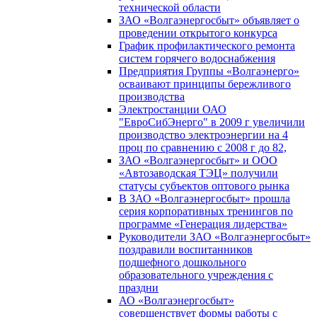
технической области
ЗАО «Волгаэнергосбыт» объявляет о
проведении открытого конкурса
График профилактического ремонта
систем горячего водоснабжения
Предприятия Группы «Волгаэнерго»
осваивают принципы бережливого
производства
Электростанции ОАО
"ЕвроСибЭнерго" в 2009 г увеличили
производство электроэнергии на 4
проц по сравнению с 2008 г до 82,
ЗАО «Волгаэнергосбыт» и ООО
«Автозаводская ТЭЦ» получили
статусы субъектов оптового рынка
В ЗАО «Волгаэнергосбыт» прошла
серия корпоративных тренингов по
программе «Генерация лидерства»
Руководители ЗАО «Волгаэнергосбыт»
поздравили воспитанников
подшефного дошкольного
образовательного учреждения с
праздни
АО «Волгаэнергосбыт»
совершенствует формы работы с