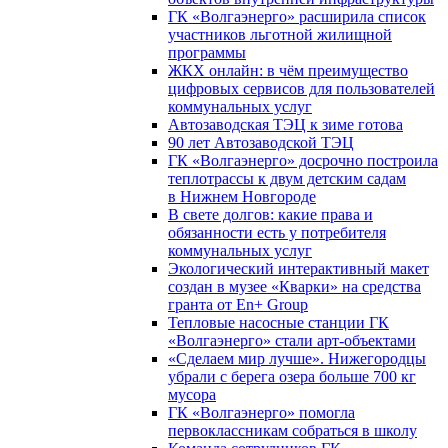
ГК «Волгаэнерго» расширила список
участников льготной жилищной
программы
ЖКХ онлайн: в чём преимущество
цифровых сервисов для пользователей
коммунальных услуг
Автозаводская ТЭЦ к зиме готова
90 лет Автозаводской ТЭЦ
ГК «Волгаэнерго» досрочно построила
теплотрассы к двум детским садам
в Нижнем Новгороде
В свете долгов: какие права и
обязанности есть у потребителя
коммунальных услуг
Экологический интерактивный макет
создан в музее «Кварки» на средства
гранта от En+ Group
Тепловые насосные станции ГК
«Волгаэнерго» стали арт-объектами
«Сделаем мир лучше». Нижегородцы
убрали с берега озера больше 700 кг
мусора
ГК «Волгаэнерго» помогла
первоклассникам собраться в школу