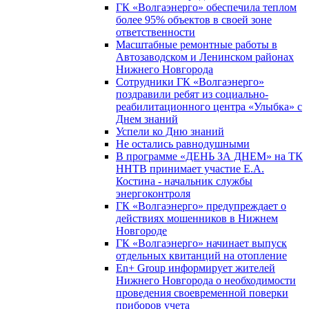
ГК «Волгаэнерго» обеспечила теплом
более 95% объектов в своей зоне
ответственности
Масштабные ремонтные работы в
Автозаводском и Ленинском районах
Нижнего Новгорода
Сотрудники ГК «Волгаэнерго»
поздравили ребят из социально-
реабилитационного центра «Улыбка» с
Днем знаний
Успели ко Дню знаний
Не остались равнодушными
В программе «ДЕНЬ ЗА ДНЕМ» на ТК
ННТВ принимает участие Е.А.
Костина - начальник службы
энергоконтроля
ГК «Волгаэнерго» предупреждает о
действиях мошенников в Нижнем
Новгороде
ГК «Волгаэнерго» начинает выпуск
отдельных квитанций на отопление
En+ Group информирует жителей
Нижнего Новгорода о необходимости
проведения своевременной поверки
приборов учета