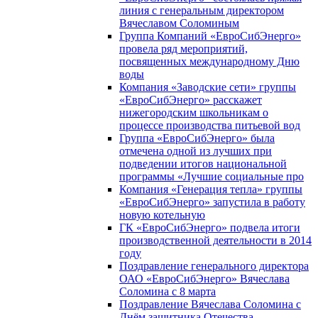
линия с генеральным директором
Вячеславом Соломиным
Группа Компаний «ЕвроСибЭнерго»
провела ряд мероприятий,
посвященных международному Дню
воды
Компания «Заводские сети» группы
«ЕвроСибЭнерго» расскажет
нижегородским школьникам о
процессе производства питьевой вод
Группа «ЕвроСибЭнерго» была
отмечена одной из лучших при
подведении итогов национальной
программы «Лучшие социальные про
Компания «Генерация тепла» группы
«ЕвроСибЭнерго» запустила в работу
новую котельную
ГК «ЕвроСибЭнерго» подвела итоги
производственной деятельности в 2014
году
Поздравление генерального директора
ОАО «ЕвроСибЭнерго» Вячеслава
Соломина с 8 марта
Поздравление Вячеслава Соломина с
Днём защитника Отечества