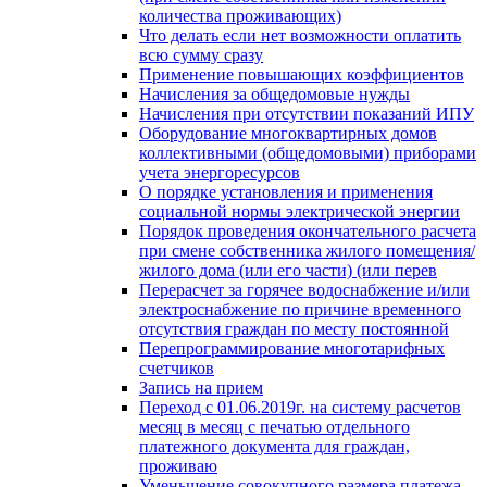
количества проживающих)
Что делать если нет возможности оплатить
всю сумму сразу
Применение повышающих коэффициентов
Начисления за общедомовые нужды
Начисления при отсутствии показаний ИПУ
Оборудование многоквартирных домов
коллективными (общедомовыми) приборами
учета энергоресурсов
О порядке установления и применения
социальной нормы электрической энергии
Порядок проведения окончательного расчета
при смене собственника жилого помещения/
жилого дома (или его части) (или перев
Перерасчет за горячее водоснабжение и/или
электроснабжение по причине временного
отсутствия граждан по месту постоянной
Перепрограммирование многотарифных
счетчиков
Запись на прием
Переход с 01.06.2019г. на систему расчетов
месяц в месяц с печатью отдельного
платежного документа для граждан,
проживаю
Уменьшение совокупного размера платежа