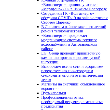
Команда сотрудников ГК
«Волгаэнерго» приняла участие в
«Марафоне-800» в Нижнем Новгороде
Сотрудники ГК «Волгаэнерго»
обсудили COVID-19 на online-встрече с
Сергеем Царенко
В Ленинском районе завершен летний
ремонт тепломагистрали
«Волгаэнерго» продолжает
модернизацию системы горячего
водоснабжения в Автозаводском
районе
En+ Group проводит прививочную
кампанию против коронавирусной
инфекции
Выключаем все из сети и оформляем
перерасчет: как нижегородцам
сэкономить на оплате электричества
летом
Магниты на счетчики: обыкновенное
воровство
Путь капельки
Профессиональная этика –
необходимый регулятор в механизме
предприятия