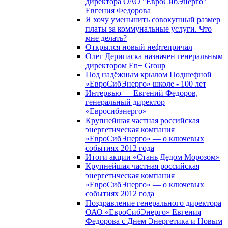
директора ОАО "ЕвроСибЭнерго"
Евгения Федорова
Я хочу уменьшить совокупный размер
платы за коммунальные услуги. Что
мне делать?
Открылся новый нефтепричал
Олег Дерипаска назначен генеральным
директором En+ Group
Под надёжным крылом Подшефной
«ЕвроСибЭнерго» школе - 100 лет
Интервью — Евгений Федоров,
генеральный директор
«Евросибэнерго»
Крупнейшая частная российская
энергетическая компания
«ЕвроСибЭнерго» — о ключевых
событиях 2012 года
Итоги акции «Стань Дедом Морозом»
Крупнейшая частная российская
энергетическая компания
«ЕвроСибЭнерго» — о ключевых
событиях 2012 года
Поздравление генерального директора
ОАО «ЕвроСибЭнерго» Евгения
Федорова с Днем Энергетика и Новым