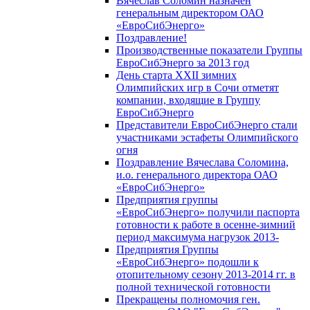
Вячеслав Соломин назначен
генеральным директором ОАО
«ЕвроСибЭнерго»
Поздравление!
Производственные показатели Группы
ЕвроСибЭнерго за 2013 год
День старта XXII зимних
Олимпийских игр в Сочи отметят
компании, входящие в Группу
ЕвроСибЭнерго
Представители ЕвроСибЭнерго стали
участниками эстафеты Олимпийского
огня
Поздравление Вячеслава Соломина,
и.о. генерального директора ОАО
«ЕвроСибЭнерго»
Предприятия группы
«ЕвроСибЭнерго» получили паспорта
готовности к работе в осенне-зимний
период максимума нагрузок 2013-
Предприятия Группы
«ЕвроСибЭнерго» подошли к
отопительному сезону 2013-2014 гг. в
полной технической готовности
Прекращены полномочия ген.