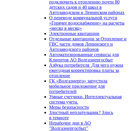
подключить к отоплению почти 80
детских садов и 40 школ в
Автозаводском и Ленинском районах
О переводе коммунальной услуги
«Горячее водоснабжение» на расчеты
«месяц в месяц»
Электронные квитанции
Отдельные квитанции за Отопление и
ГВС части домов Ленинского и
Автозаводского районов
Автоматизированные сервисы для
Клиентов АО Волгаэнергосбыт
Азбука потребителя_Для чего нужна
ежегодная корректировка платы за
отопление
ГК «Волгаэнерго» запустила
мобильное приложение для
потребителей
Умные счетчики. Интеллектуальная
система учета.
Меры безопасности
Злостный неплательщик? Злись
в темноте
Нерабочие дни в АО
"Волгаэнергосбыт"