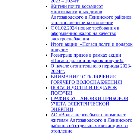
2023 – 2024гг.
Жители почти восьмисот
многоквартирных домов
Автозаводского и Ленинского районов
заплатят меньше за отопление
С 01.02.2024 новые требования к
оформлению жалоб на качество
электроснабжения
Итоги акции: «Погаси долги и подарок
получи»
Розыгрыш призов в рамках акции
«Погаси долги и подарок получи!»
О начале отопительного периода 2023-
2024гг.
ВНИМАНИЕ! ОТКЛЮЧЕНИЕ
ГОРЯЧЕГО ВОДОСНАБЖЕНИЯ!
ПОГАСИ ДОЛГИ И ПОДАРОК
ПОЛУЧИ!
ГРАФИК УСТАНОВКИ ПРИБОРОВ
УЧЕТА ЭЛЕКТРИЧЕСКОЙ
ЭНЕРГИИ
АО «Волгаэнергосбыт» напоминает
жителям Автозаводского и Ленинского
районов об отдельных квитанциях за
отопление.