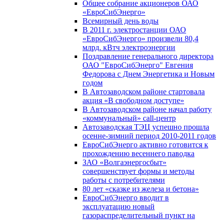
Общее собрание акционеров ОАО
«ЕвроСибЭнерго»
Всемирный день воды
В 2011 г. электростанции ОАО
«ЕвроСибЭнерго» произвели 80,4
млрд. кВтч электроэнергии
Поздравление генерального директора
ОАО "ЕвроСибЭнерго" Евгения
Федорова с Днем Энергетика и Новым
годом
В Автозаводском районе стартовала
акция «В свободном доступе»
В Автозаводском районе начал работу
«коммунальный» call-центр
Автозаводская ТЭЦ успешно прошла
осенне-зимний период 2010-2011 годов
ЕвроСибЭнерго активно готовится к
прохождению весеннего паводка
ЗАО «Волгаэнергосбыт»
совершенствует формы и методы
работы с потребителями
80 лет «сказке из железа и бетона»
ЕвроСибЭнерго вводит в
эксплуатацию новый
газораспределительный пункт на