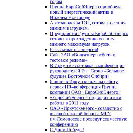
годом
Группа ЕвроСибЭнерго приобрела
новый энергетический актив в
Нижнем Новгороде
Автозаводская ТЭЦ готова к осенне-
зимним нагрузкам.
Предприятия Группы ЕвроСибЭнерго
готовы к прохождению осенне-
зимнего максимума нагрузок
Разыскивается энергия!
Сайт ЗАО «Волгаэнергосбыт» в
тестовом режиме»
В Иркутске состоялась конференция
руководителей En+ Group «Большое
будущее Восточной Сибири»
6 июня в Иркутске начала работу
первая HR–конференция Группы
компаний ОАО «ЕвроСибЭнерго»
«ЕвроСибЭнерго» подводит итоги
работы в 2011 году
ОАО «Иркутскэнерго» совместно с
высшей школой бизнеса МГУ
им.Ломоносова проведут совместную
конференцию
С Днем Победы!