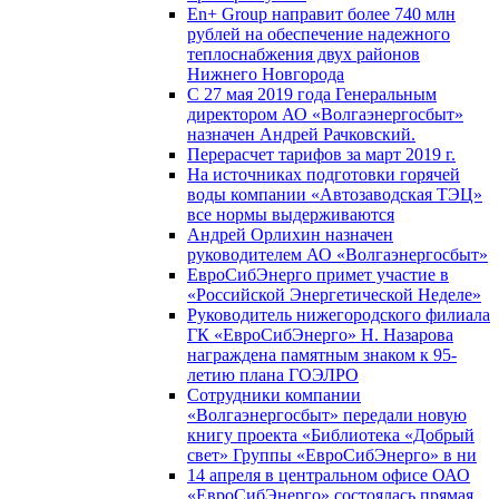
En+ Group направит более 740 млн
рублей на обеспечение надежного
теплоснабжения двух районов
Нижнего Новгорода
С 27 мая 2019 года Генеральным
директором АО «Волгаэнергосбыт»
назначен Андрей Рачковский.
Перерасчет тарифов за март 2019 г.
На источниках подготовки горячей
воды компании «Автозаводская ТЭЦ»
все нормы выдерживаются
Андрей Орлихин назначен
руководителем АО «Волгаэнергосбыт»
ЕвроСибЭнерго примет участие в
«Российской Энергетической Неделе»
Руководитель нижегородского филиала
ГК «ЕвроСибЭнерго» Н. Назарова
награждена памятным знаком к 95-
летию плана ГОЭЛРО
Сотрудники компании
«Волгаэнергосбыт» передали новую
книгу проекта «Библиотека «Добрый
свет» Группы «ЕвроСибЭнерго» в ни
14 апреля в центральном офисе ОАО
«ЕвроСибЭнерго» состоялась прямая