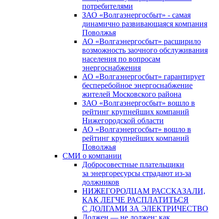
потребителями
ЗАО «Волгаэнергосбыт» - самая
динамично развивающаяся компания
Поволжья
АО «Волгаэнергосбыт» расширило
возможность заочного обслуживания
населения по вопросам
энергоснабжения
АО «Волгаэнергосбыт» гарантирует
бесперебойное энергоснабжение
жителей Московского района
ЗАО «Волгаэнергосбыт» вошло в
рейтинг крупнейших компаний
Нижегородской области
АО «Волгаэнергосбыт» вошло в
рейтинг крупнейших компаний
Поволжья
СМИ о компании
Добросовестные плательщики
за энергоресурсы страдают из-за
должников
НИЖЕГОРОДЦАМ РАССКАЗАЛИ,
КАК ЛЕГЧЕ РАСПЛАТИТЬСЯ
С ДОЛГАМИ ЗА ЭЛЕКТРИЧЕСТВО
Должен — не должен: как