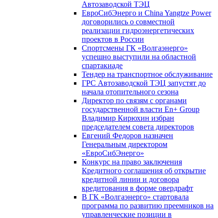
Автозаводской ТЭЦ
ЕвроСибЭнерго и China Yangtze Power
договорились о совместной
реализации гидроэнергетических
проектов в России
Спортсмены ГК «Волгаэнерго»
успешно выступили на областной
спартакиаде
Тендер на транспортное обслуживание
ГРС Автозаводской ТЭЦ запустят до
начала отопительного сезона
Директор по связям с органами
государственной власти En+ Group
Владимир Кирюхин избран
председателем совета директоров
Евгений Федоров назначен
Генеральным директором
«ЕвроСибЭнерго»
Конкурс на право заключения
Кредитного соглашения об открытие
кредитной линии и договора
кредитования в форме овердрафт
В ГК «Волгаэнерго» стартовала
программа по развитию преемников на
управленческие позиции в