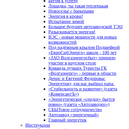
Бегом к успеху
Лошадка, ты такая тепленькая
Новоселье с барьерами
Энергия в крови!
Испытание зимой
Большое будущее автозаводской ТЭЦ
Разыскивается энергия!
ВЭС - новые мощности для новых
возможностей
Под надёжным крылом Подшефной
«ЕвроСибЭнерго» школе - 100 лет
«ЗАО Волгаэнергосбыт» приняло
участие в круглом столе
Команда лучших Туристы ГК
«Волгаэнерго» - первые в области
Денис и Евгений Федоровы:
Энергетику для нас выбрал папа.
«Стабильность и развитие» (газета
«КомерсантЪ»)
«Энергетическое «сердце» бьется
ровно» (газета «Автозаводец»)
СБЫТовое сотрудничество
Автозавод «энергичный»
Главный энергетик
Инструкции