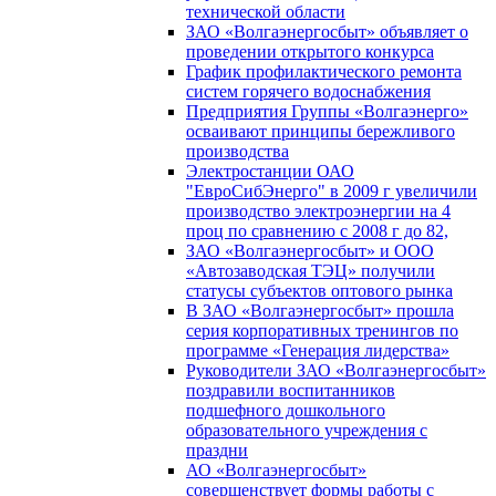
технической области
ЗАО «Волгаэнергосбыт» объявляет о
проведении открытого конкурса
График профилактического ремонта
систем горячего водоснабжения
Предприятия Группы «Волгаэнерго»
осваивают принципы бережливого
производства
Электростанции ОАО
"ЕвроСибЭнерго" в 2009 г увеличили
производство электроэнергии на 4
проц по сравнению с 2008 г до 82,
ЗАО «Волгаэнергосбыт» и ООО
«Автозаводская ТЭЦ» получили
статусы субъектов оптового рынка
В ЗАО «Волгаэнергосбыт» прошла
серия корпоративных тренингов по
программе «Генерация лидерства»
Руководители ЗАО «Волгаэнергосбыт»
поздравили воспитанников
подшефного дошкольного
образовательного учреждения с
праздни
АО «Волгаэнергосбыт»
совершенствует формы работы с