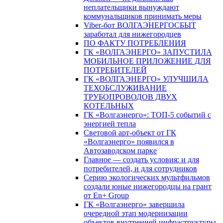
неплательщики вынуждают
коммунальщиков принимать меры
Viber-бот ВОЛГАЭНЕРГОСБЫТ
заработал для нижегородцев
ПО ФАКТУ ПОТРЕБЛЕНИЯ
ГК «ВОЛГАЭНЕРГО» ЗАПУСТИЛА
МОБИЛЬНОЕ ПРИЛОЖЕНИЕ ДЛЯ
ПОТРЕБИТЕЛЕЙ
ГК «ВОЛГАЭНЕРГО» УЛУЧШИЛА
ТЕХОБСЛУЖИВАНИЕ
ТРУБОПРОВОДОВ ДВУХ
КОТЕЛЬНЫХ
ГК «Волгаэнерго»: ТОП-5 событий с
энергией тепла
Световой арт-объект от ГК
«Волгаэнерго» появился в
Автозаводском парке
Главное — создать условия: и для
потребителей, и для сотрудников
Серию экологических мультфильмов
создали юные нижегородцы на грант
от En+ Group
ГК «Волгаэнерго» завершила
очередной этап модернизации
объектов внутренней инфраструктуры