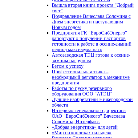
Вышла вторая книга проекта "Добрый
свет"
Поздравление Вячеслава Соломина с
Днем энергетика и наступающим
Новым годом
Предприятия ГК "ЕвроСибЭнерго"
рапортуют о получении паспортов
готовности к работе в осенне-зимний
период максимума нагр
Автозаводская ТЭЦ готова к осенне-
зимним нагрузкам
Бегом к успеху
Профессиональная этика –
необходимый регулятор в механизме
предприятия
Работы по пуску резервного
оборудования ООО "АТЭЦ"
Лучшие изобретатели Нижегородской
области
Интервью генерального директора
ОАО "ЕвроСибЭнеого" Вячеслава
Соломина, Интерфакс.
«Добрая энергетика» для детей
«Мир на кончиках пальцев»