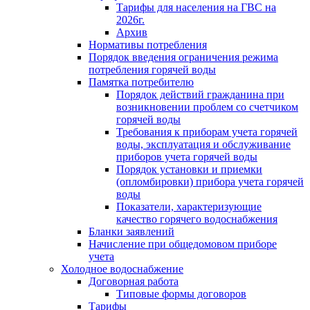
Тарифы для населения на ГВС на
2026г.
Архив
Нормативы потребления
Порядок введения ограничения режима
потребления горячей воды
Памятка потребителю
Порядок действий гражданина при
возникновении проблем со счетчиком
горячей воды
Требования к приборам учета горячей
воды, эксплуатация и обслуживание
приборов учета горячей воды
Порядок установки и приемки
(опломбировки) прибора учета горячей
воды
Показатели, характеризующие
качество горячего водоснабжения
Бланки заявлений
Начисление при общедомовом приборе
учета
Холодное водоснабжение
Договорная работа
Типовые формы договоров
Тарифы