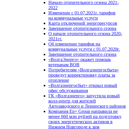
Начало отопительного сезона 2021-
2022
Изменение с 01.07.2021г. тарифов
на коммунальные услуги
Карта отключений энергоресурсов
Завершение отопительного сезона
О начале отопительного сезона 2020-
2021гг.
Об изменении тарифов на
коммунальные услуги с 01.07.2020г.
Завершение отопительного сезона
«ВолгаЭнерго» окажет помощь
ветеранам ВОВ
Потребителям «Волгаэнергосбыта»
проведут корректировку платы за
отопление
«Волгаэнергосбыт» открыл новый
офис обслуживания
ГК «Волгаэнерго» запустила новый
колл-центр для жителей
Автозаводского и Ленинского районов
Компания En+ Group направила не
менее 660 млн рублей на подготовку
своих энергетических активов в
Нижнем Новгороде к зим