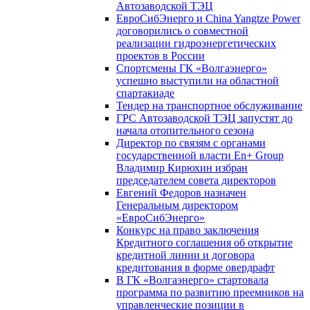
Автозаводской ТЭЦ
ЕвроСибЭнерго и China Yangtze Power
договорились о совместной
реализации гидроэнергетических
проектов в России
Спортсмены ГК «Волгаэнерго»
успешно выступили на областной
спартакиаде
Тендер на транспортное обслуживание
ГРС Автозаводской ТЭЦ запустят до
начала отопительного сезона
Директор по связям с органами
государственной власти En+ Group
Владимир Кирюхин избран
председателем совета директоров
Евгений Федоров назначен
Генеральным директором
«ЕвроСибЭнерго»
Конкурс на право заключения
Кредитного соглашения об открытие
кредитной линии и договора
кредитования в форме овердрафт
В ГК «Волгаэнерго» стартовала
программа по развитию преемников на
управленческие позиции в