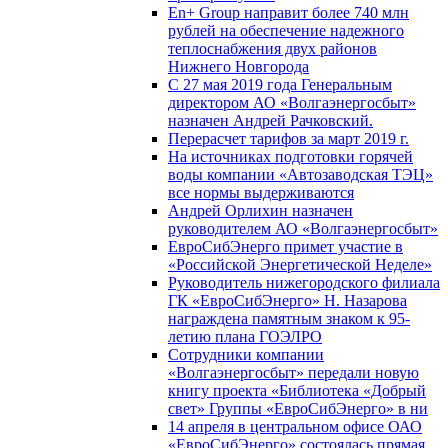
En+ Group направит более 740 млн
рублей на обеспечение надежного
теплоснабжения двух районов
Нижнего Новгорода
С 27 мая 2019 года Генеральным
директором АО «Волгаэнергосбыт»
назначен Андрей Рачковский.
Перерасчет тарифов за март 2019 г.
На источниках подготовки горячей
воды компании «Автозаводская ТЭЦ»
все нормы выдерживаются
Андрей Орлихин назначен
руководителем АО «Волгаэнергосбыт»
ЕвроСибЭнерго примет участие в
«Российской Энергетической Неделе»
Руководитель нижегородского филиала
ГК «ЕвроСибЭнерго» Н. Назарова
награждена памятным знаком к 95-
летию плана ГОЭЛРО
Сотрудники компании
«Волгаэнергосбыт» передали новую
книгу проекта «Библиотека «Добрый
свет» Группы «ЕвроСибЭнерго» в ни
14 апреля в центральном офисе ОАО
«ЕвроСибЭнерго» состоялась прямая