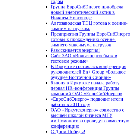
годом
Группа ЕвроСибЭнерго приобрела
новый энергетический актив в
Нижнем Новгороде
Автозаводская ТЭЦ готова к осенне-
зимним нагрузкам.
Предприятия Группы ЕвроСибЭнерго
готовы к прохождению осенне-
зимнего максимума нагрузок
Разыскивается энергия!
Сайт ЗАО «Волгаэнергосбыт» в
тестовом режиме»
В Иркутске состоялась конференция
руководителей En+ Group «Большое
будущее Восточной Сибири»
6 июня в Иркутске начала работу
первая HR–конференция Группы
компаний ОАО «ЕвроСибЭнерго»
«ЕвроСибЭнерго» подводит итоги
работы в 2011 году
ОАО «Иркутскэнерго» совместно с
высшей школой бизнеса МГУ
им.Ломоносова проведут совместную
конференцию
С Днем Победы!