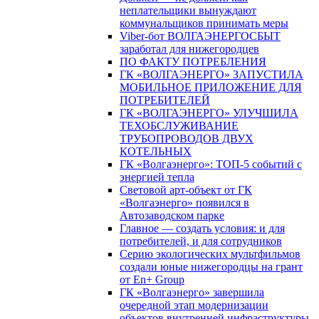
неплательщики вынуждают
коммунальщиков принимать меры
Viber-бот ВОЛГАЭНЕРГОСБЫТ
заработал для нижегородцев
ПО ФАКТУ ПОТРЕБЛЕНИЯ
ГК «ВОЛГАЭНЕРГО» ЗАПУСТИЛА
МОБИЛЬНОЕ ПРИЛОЖЕНИЕ ДЛЯ
ПОТРЕБИТЕЛЕЙ
ГК «ВОЛГАЭНЕРГО» УЛУЧШИЛА
ТЕХОБСЛУЖИВАНИЕ
ТРУБОПРОВОДОВ ДВУХ
КОТЕЛЬНЫХ
ГК «Волгаэнерго»: ТОП-5 событий с
энергией тепла
Световой арт-объект от ГК
«Волгаэнерго» появился в
Автозаводском парке
Главное — создать условия: и для
потребителей, и для сотрудников
Серию экологических мультфильмов
создали юные нижегородцы на грант
от En+ Group
ГК «Волгаэнерго» завершила
очередной этап модернизации
объектов внутренней инфраструктуры