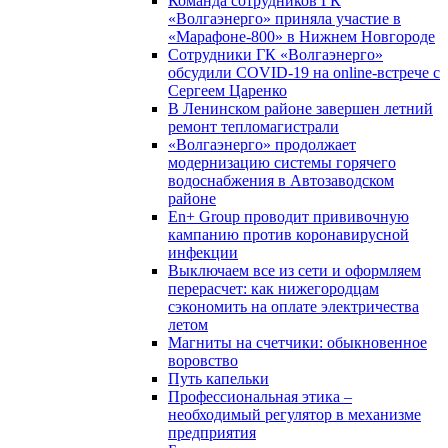
Команда сотрудников ГК
«Волгаэнерго» приняла участие в
«Марафоне-800» в Нижнем Новгороде
Сотрудники ГК «Волгаэнерго»
обсудили COVID-19 на online-встрече с
Сергеем Царенко
В Ленинском районе завершен летний
ремонт тепломагистрали
«Волгаэнерго» продолжает
модернизацию системы горячего
водоснабжения в Автозаводском
районе
En+ Group проводит прививочную
кампанию против коронавирусной
инфекции
Выключаем все из сети и оформляем
перерасчет: как нижегородцам
сэкономить на оплате электричества
летом
Магниты на счетчики: обыкновенное
воровство
Путь капельки
Профессиональная этика –
необходимый регулятор в механизме
предприятия