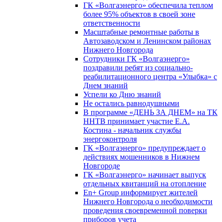
ГК «Волгаэнерго» обеспечила теплом
более 95% объектов в своей зоне
ответственности
Масштабные ремонтные работы в
Автозаводском и Ленинском районах
Нижнего Новгорода
Сотрудники ГК «Волгаэнерго»
поздравили ребят из социально-
реабилитационного центра «Улыбка» с
Днем знаний
Успели ко Дню знаний
Не остались равнодушными
В программе «ДЕНЬ ЗА ДНЕМ» на ТК
ННТВ принимает участие Е.А.
Костина - начальник службы
энергоконтроля
ГК «Волгаэнерго» предупреждает о
действиях мошенников в Нижнем
Новгороде
ГК «Волгаэнерго» начинает выпуск
отдельных квитанций на отопление
En+ Group информирует жителей
Нижнего Новгорода о необходимости
проведения своевременной поверки
приборов учета