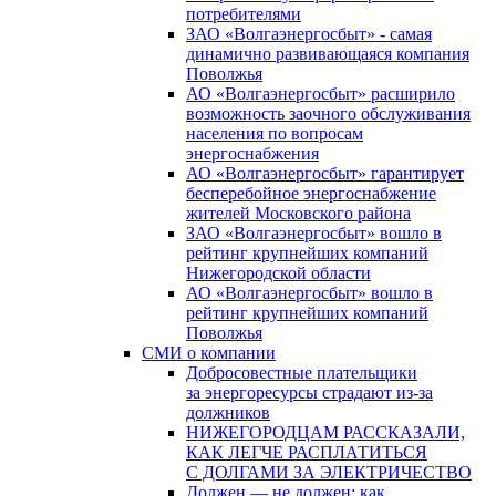
потребителями
ЗАО «Волгаэнергосбыт» - самая
динамично развивающаяся компания
Поволжья
АО «Волгаэнергосбыт» расширило
возможность заочного обслуживания
населения по вопросам
энергоснабжения
АО «Волгаэнергосбыт» гарантирует
бесперебойное энергоснабжение
жителей Московского района
ЗАО «Волгаэнергосбыт» вошло в
рейтинг крупнейших компаний
Нижегородской области
АО «Волгаэнергосбыт» вошло в
рейтинг крупнейших компаний
Поволжья
СМИ о компании
Добросовестные плательщики
за энергоресурсы страдают из-за
должников
НИЖЕГОРОДЦАМ РАССКАЗАЛИ,
КАК ЛЕГЧЕ РАСПЛАТИТЬСЯ
С ДОЛГАМИ ЗА ЭЛЕКТРИЧЕСТВО
Должен — не должен: как