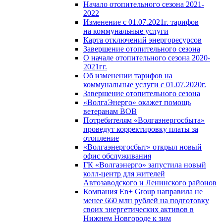
Начало отопительного сезона 2021-
2022
Изменение с 01.07.2021г. тарифов
на коммунальные услуги
Карта отключений энергоресурсов
Завершение отопительного сезона
О начале отопительного сезона 2020-
2021гг.
Об изменении тарифов на
коммунальные услуги с 01.07.2020г.
Завершение отопительного сезона
«ВолгаЭнерго» окажет помощь
ветеранам ВОВ
Потребителям «Волгаэнергосбыта»
проведут корректировку платы за
отопление
«Волгаэнергосбыт» открыл новый
офис обслуживания
ГК «Волгаэнерго» запустила новый
колл-центр для жителей
Автозаводского и Ленинского районов
Компания En+ Group направила не
менее 660 млн рублей на подготовку
своих энергетических активов в
Нижнем Новгороде к зим