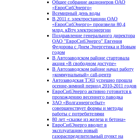
Общее собрание акционеров ОАО
«ЕвроСибЭнерго»
Всемирный день воды
В 2011 г. электростанции ОАО
«ЕвроСибЭнерго» произвели 80,4
млрд. кВтч электроэнергии
Поздравление генерального директора
ОАО "ЕвроСибЭнерго" Евгения
Федорова с Днем Энергетика и Новым
годом
В Автозаводском районе стартовала
акция «В свободном доступе»
В Автозаводском районе начал работу
«коммунальный» call-центр
Автозаводская ТЭЦ успешно прошла
осенне-зимний период 2010-2011 годов
ЕвроСибЭнерго активно готовится к
прохождению весеннего паводка
ЗАО «Волгаэнергосбыт»
совершенствует формы и методы
работы с потребителями
80 лет «сказке из железа и бетона»
ЕвроСибЭнерго вводит в
эксплуатацию новый
газораспределительный пункт на