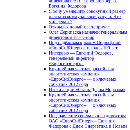
директора ОАО "ЕвроСибЭнерго"
Евгения Федорова
Я хочу уменьшить совокупный размер
платы за коммунальные услуги. Что
мне делать?
Открылся новый нефтепричал
Олег Дерипаска назначен генеральным
директором En+ Group
Под надёжным крылом Подшефной
«ЕвроСибЭнерго» школе - 100 лет
Интервью — Евгений Федоров,
генеральный директор
«Евросибэнерго»
Крупнейшая частная российская
энергетическая компания
«ЕвроСибЭнерго» — о ключевых
событиях 2012 года
Итоги акции «Стань Дедом Морозом»
Крупнейшая частная российская
энергетическая компания
«ЕвроСибЭнерго» — о ключевых
событиях 2012 года
Поздравление генерального директора
ОАО «ЕвроСибЭнерго» Евгения
Федорова с Днем Энергетика и Новым