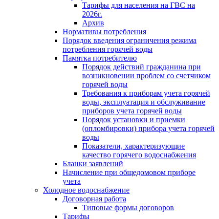
Тарифы для населения на ГВС на
2026г.
Архив
Нормативы потребления
Порядок введения ограничения режима
потребления горячей воды
Памятка потребителю
Порядок действий гражданина при
возникновении проблем со счетчиком
горячей воды
Требования к приборам учета горячей
воды, эксплуатация и обслуживание
приборов учета горячей воды
Порядок установки и приемки
(опломбировки) прибора учета горячей
воды
Показатели, характеризующие
качество горячего водоснабжения
Бланки заявлений
Начисление при общедомовом приборе
учета
Холодное водоснабжение
Договорная работа
Типовые формы договоров
Тарифы