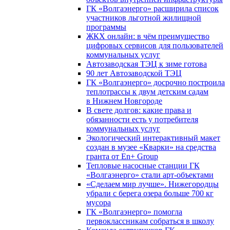
ГК «Волгаэнерго» расширила список
участников льготной жилищной
программы
ЖКХ онлайн: в чём преимущество
цифровых сервисов для пользователей
коммунальных услуг
Автозаводская ТЭЦ к зиме готова
90 лет Автозаводской ТЭЦ
ГК «Волгаэнерго» досрочно построила
теплотрассы к двум детским садам
в Нижнем Новгороде
В свете долгов: какие права и
обязанности есть у потребителя
коммунальных услуг
Экологический интерактивный макет
создан в музее «Кварки» на средства
гранта от En+ Group
Тепловые насосные станции ГК
«Волгаэнерго» стали арт-объектами
«Сделаем мир лучше». Нижегородцы
убрали с берега озера больше 700 кг
мусора
ГК «Волгаэнерго» помогла
первоклассникам собраться в школу