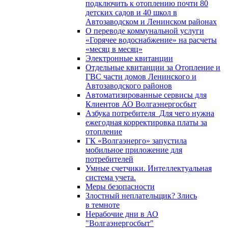
подключить к отоплению почти 80
детских садов и 40 школ в
Автозаводском и Ленинском районах
О переводе коммунальной услуги
«Горячее водоснабжение» на расчеты
«месяц в месяц»
Электронные квитанции
Отдельные квитанции за Отопление и
ГВС части домов Ленинского и
Автозаводского районов
Автоматизированные сервисы для
Клиентов АО Волгаэнергосбыт
Азбука потребителя_Для чего нужна
ежегодная корректировка платы за
отопление
ГК «Волгаэнерго» запустила
мобильное приложение для
потребителей
Умные счетчики. Интеллектуальная
система учета.
Меры безопасности
Злостный неплательщик? Злись
в темноте
Нерабочие дни в АО
"Волгаэнергосбыт"