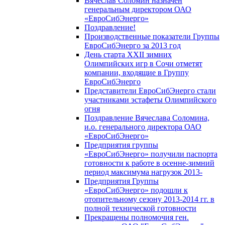
Вячеслав Соломин назначен
генеральным директором ОАО
«ЕвроСибЭнерго»
Поздравление!
Производственные показатели Группы
ЕвроСибЭнерго за 2013 год
День старта XXII зимних
Олимпийских игр в Сочи отметят
компании, входящие в Группу
ЕвроСибЭнерго
Представители ЕвроСибЭнерго стали
участниками эстафеты Олимпийского
огня
Поздравление Вячеслава Соломина,
и.о. генерального директора ОАО
«ЕвроСибЭнерго»
Предприятия группы
«ЕвроСибЭнерго» получили паспорта
готовности к работе в осенне-зимний
период максимума нагрузок 2013-
Предприятия Группы
«ЕвроСибЭнерго» подошли к
отопительному сезону 2013-2014 гг. в
полной технической готовности
Прекращены полномочия ген.