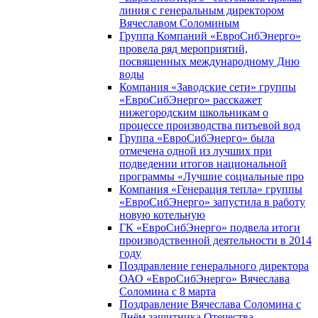
линия с генеральным директором
Вячеславом Соломиным
Группа Компаний «ЕвроСибЭнерго»
провела ряд мероприятий,
посвященных международному Дню
воды
Компания «Заводские сети» группы
«ЕвроСибЭнерго» расскажет
нижегородским школьникам о
процессе производства питьевой вод
Группа «ЕвроСибЭнерго» была
отмечена одной из лучших при
подведении итогов национальной
программы «Лучшие социальные про
Компания «Генерация тепла» группы
«ЕвроСибЭнерго» запустила в работу
новую котельную
ГК «ЕвроСибЭнерго» подвела итоги
производственной деятельности в 2014
году
Поздравление генерального директора
ОАО «ЕвроСибЭнерго» Вячеслава
Соломина с 8 марта
Поздравление Вячеслава Соломина с
Днём защитника Отечества