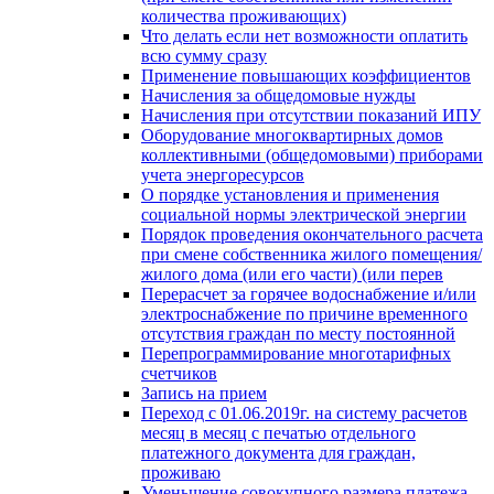
количества проживающих)
Что делать если нет возможности оплатить
всю сумму сразу
Применение повышающих коэффициентов
Начисления за общедомовые нужды
Начисления при отсутствии показаний ИПУ
Оборудование многоквартирных домов
коллективными (общедомовыми) приборами
учета энергоресурсов
О порядке установления и применения
социальной нормы электрической энергии
Порядок проведения окончательного расчета
при смене собственника жилого помещения/
жилого дома (или его части) (или перев
Перерасчет за горячее водоснабжение и/или
электроснабжение по причине временного
отсутствия граждан по месту постоянной
Перепрограммирование многотарифных
счетчиков
Запись на прием
Переход с 01.06.2019г. на систему расчетов
месяц в месяц с печатью отдельного
платежного документа для граждан,
проживаю
Уменьшение совокупного размера платежа