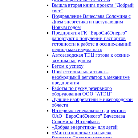
Вышла вторая книга проекта "Добрый
свет"
Поздравление Вячеслава Соломина с
Днем энергетика и наступающим
Новым годом
Предприятия ГК "ЕвроСибЭнерго"
рапортуют о получении паспортов
готовности к работе в осенне-зимний
период максимума нагр
Автозаводская ТЭЦ готова к осенне-
зимним нагрузкам
Бегом к успеху
Профессиональная этика –
необходимый регулятор в механизме
предприятия
Работы по пуску резервного
оборудования ООО "АТЭЦ"
Лучшие изобретатели Нижегородской
области
Интервью генерального директора
ОАО "ЕвроСибЭнеого" Вячеслава
Соломина, Интерфакс.
«Добрая энергетика» для детей
«Мир на кончиках пальцев»