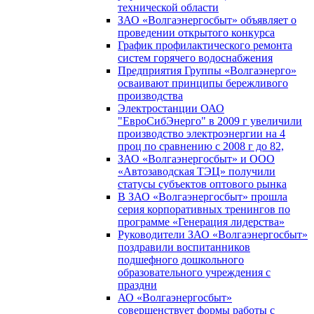
технической области
ЗАО «Волгаэнергосбыт» объявляет о
проведении открытого конкурса
График профилактического ремонта
систем горячего водоснабжения
Предприятия Группы «Волгаэнерго»
осваивают принципы бережливого
производства
Электростанции ОАО
"ЕвроСибЭнерго" в 2009 г увеличили
производство электроэнергии на 4
проц по сравнению с 2008 г до 82,
ЗАО «Волгаэнергосбыт» и ООО
«Автозаводская ТЭЦ» получили
статусы субъектов оптового рынка
В ЗАО «Волгаэнергосбыт» прошла
серия корпоративных тренингов по
программе «Генерация лидерства»
Руководители ЗАО «Волгаэнергосбыт»
поздравили воспитанников
подшефного дошкольного
образовательного учреждения с
праздни
АО «Волгаэнергосбыт»
совершенствует формы работы с