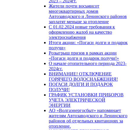
2023 – 2024гг.
Жители почти восьмисот
многоквартирных домов
Автозаводского и Ленинского районов
заплатят меньше за отопление
С 01.02.2024 новые требования к
оформлению жалоб на качество
электроснабжения
Итоги акции: «Погаси долги и подарок
получи»
Розыгрыш призов в рамках акции
«Погаси долги и подарок получи!»
О начале отопительного периода 2023-
2024гг.
ВНИМАНИЕ! ОТКЛЮЧЕНИЕ
ГОРЯЧЕГО ВОДОСНАБЖЕНИЯ!
ПОГАСИ ДОЛГИ И ПОДАРОК
ПОЛУЧИ!
ГРАФИК УСТАНОВКИ ПРИБОРОВ
УЧЕТА ЭЛЕКТРИЧЕСКОЙ
ЭНЕРГИИ
АО «Волгаэнергосбыт» напоминает
жителям Автозаводского и Ленинского
районов об отдельных квитанциях за
отопление.