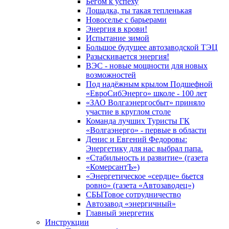
Бегом к успеху
Лошадка, ты такая тепленькая
Новоселье с барьерами
Энергия в крови!
Испытание зимой
Большое будущее автозаводской ТЭЦ
Разыскивается энергия!
ВЭС - новые мощности для новых
возможностей
Под надёжным крылом Подшефной
«ЕвроСибЭнерго» школе - 100 лет
«ЗАО Волгаэнергосбыт» приняло
участие в круглом столе
Команда лучших Туристы ГК
«Волгаэнерго» - первые в области
Денис и Евгений Федоровы:
Энергетику для нас выбрал папа.
«Стабильность и развитие» (газета
«КомерсантЪ»)
«Энергетическое «сердце» бьется
ровно» (газета «Автозаводец»)
СБЫТовое сотрудничество
Автозавод «энергичный»
Главный энергетик
Инструкции