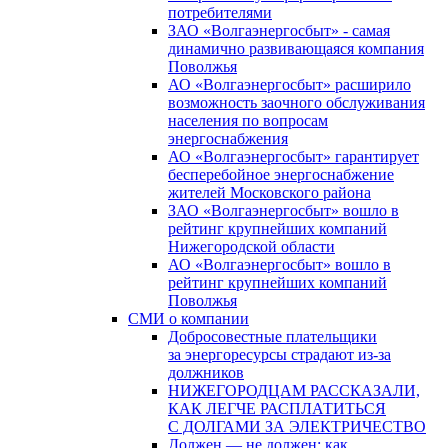
потребителями
ЗАО «Волгаэнергосбыт» - самая
динамично развивающаяся компания
Поволжья
АО «Волгаэнергосбыт» расширило
возможность заочного обслуживания
населения по вопросам
энергоснабжения
АО «Волгаэнергосбыт» гарантирует
бесперебойное энергоснабжение
жителей Московского района
ЗАО «Волгаэнергосбыт» вошло в
рейтинг крупнейших компаний
Нижегородской области
АО «Волгаэнергосбыт» вошло в
рейтинг крупнейших компаний
Поволжья
СМИ о компании
Добросовестные плательщики
за энергоресурсы страдают из-за
должников
НИЖЕГОРОДЦАМ РАССКАЗАЛИ,
КАК ЛЕГЧЕ РАСПЛАТИТЬСЯ
С ДОЛГАМИ ЗА ЭЛЕКТРИЧЕСТВО
Должен — не должен: как