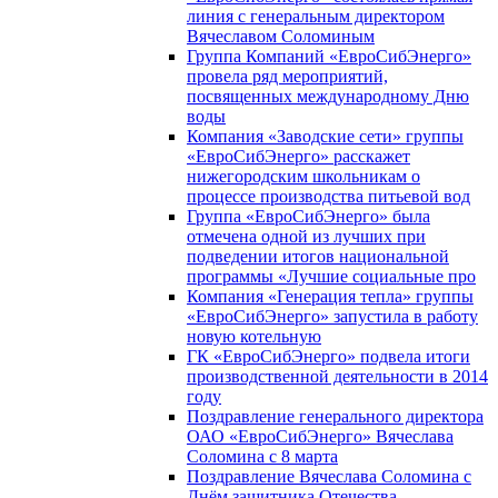
линия с генеральным директором
Вячеславом Соломиным
Группа Компаний «ЕвроСибЭнерго»
провела ряд мероприятий,
посвященных международному Дню
воды
Компания «Заводские сети» группы
«ЕвроСибЭнерго» расскажет
нижегородским школьникам о
процессе производства питьевой вод
Группа «ЕвроСибЭнерго» была
отмечена одной из лучших при
подведении итогов национальной
программы «Лучшие социальные про
Компания «Генерация тепла» группы
«ЕвроСибЭнерго» запустила в работу
новую котельную
ГК «ЕвроСибЭнерго» подвела итоги
производственной деятельности в 2014
году
Поздравление генерального директора
ОАО «ЕвроСибЭнерго» Вячеслава
Соломина с 8 марта
Поздравление Вячеслава Соломина с
Днём защитника Отечества