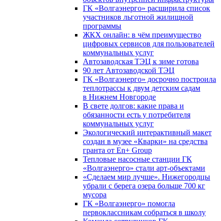
ГК «Волгаэнерго» расширила список
участников льготной жилищной
программы
ЖКХ онлайн: в чём преимущество
цифровых сервисов для пользователей
коммунальных услуг
Автозаводская ТЭЦ к зиме готова
90 лет Автозаводской ТЭЦ
ГК «Волгаэнерго» досрочно построила
теплотрассы к двум детским садам
в Нижнем Новгороде
В свете долгов: какие права и
обязанности есть у потребителя
коммунальных услуг
Экологический интерактивный макет
создан в музее «Кварки» на средства
гранта от En+ Group
Тепловые насосные станции ГК
«Волгаэнерго» стали арт-объектами
«Сделаем мир лучше». Нижегородцы
убрали с берега озера больше 700 кг
мусора
ГК «Волгаэнерго» помогла
первоклассникам собраться в школу