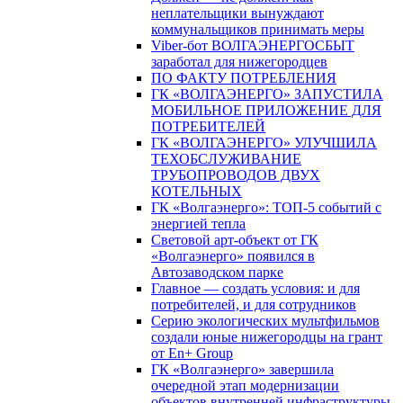
неплательщики вынуждают
коммунальщиков принимать меры
Viber-бот ВОЛГАЭНЕРГОСБЫТ
заработал для нижегородцев
ПО ФАКТУ ПОТРЕБЛЕНИЯ
ГК «ВОЛГАЭНЕРГО» ЗАПУСТИЛА
МОБИЛЬНОЕ ПРИЛОЖЕНИЕ ДЛЯ
ПОТРЕБИТЕЛЕЙ
ГК «ВОЛГАЭНЕРГО» УЛУЧШИЛА
ТЕХОБСЛУЖИВАНИЕ
ТРУБОПРОВОДОВ ДВУХ
КОТЕЛЬНЫХ
ГК «Волгаэнерго»: ТОП-5 событий с
энергией тепла
Световой арт-объект от ГК
«Волгаэнерго» появился в
Автозаводском парке
Главное — создать условия: и для
потребителей, и для сотрудников
Серию экологических мультфильмов
создали юные нижегородцы на грант
от En+ Group
ГК «Волгаэнерго» завершила
очередной этап модернизации
объектов внутренней инфраструктуры