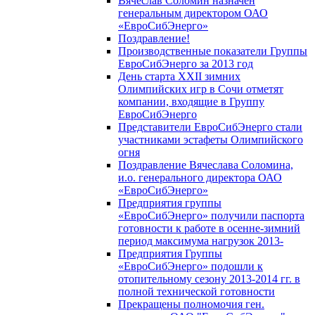
Вячеслав Соломин назначен
генеральным директором ОАО
«ЕвроСибЭнерго»
Поздравление!
Производственные показатели Группы
ЕвроСибЭнерго за 2013 год
День старта XXII зимних
Олимпийских игр в Сочи отметят
компании, входящие в Группу
ЕвроСибЭнерго
Представители ЕвроСибЭнерго стали
участниками эстафеты Олимпийского
огня
Поздравление Вячеслава Соломина,
и.о. генерального директора ОАО
«ЕвроСибЭнерго»
Предприятия группы
«ЕвроСибЭнерго» получили паспорта
готовности к работе в осенне-зимний
период максимума нагрузок 2013-
Предприятия Группы
«ЕвроСибЭнерго» подошли к
отопительному сезону 2013-2014 гг. в
полной технической готовности
Прекращены полномочия ген.