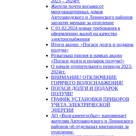
2023 – 2024гг.
Жители почти восьмисот
многоквартирных домов
Автозаводского и Ленинского районов
заплатят меньше за отопление
С 01.02.2024 новые требования к
оформлению жалоб на качество
электроснабжения
Итоги акции: «Погаси долги и подарок
получи»
Розыгрыш призов в рамках акции
«Погаси долги и подарок получи!»
О начале отопительного периода 2023-
2024гг.
ВНИМАНИЕ! ОТКЛЮЧЕНИЕ
ГОРЯЧЕГО ВОДОСНАБЖЕНИЯ!
ПОГАСИ ДОЛГИ И ПОДАРОК
ПОЛУЧИ!
ГРАФИК УСТАНОВКИ ПРИБОРОВ
УЧЕТА ЭЛЕКТРИЧЕСКОЙ
ЭНЕРГИИ
АО «Волгаэнергосбыт» напоминает
жителям Автозаводского и Ленинского
районов об отдельных квитанциях за
отопление.