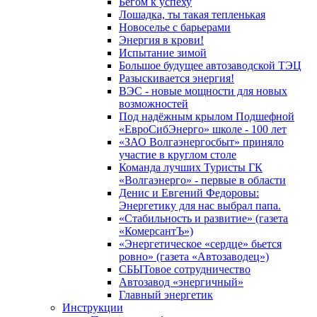
Бегом к успеху
Лошадка, ты такая тепленькая
Новоселье с барьерами
Энергия в крови!
Испытание зимой
Большое будущее автозаводской ТЭЦ
Разыскивается энергия!
ВЭС - новые мощности для новых
возможностей
Под надёжным крылом Подшефной
«ЕвроСибЭнерго» школе - 100 лет
«ЗАО Волгаэнергосбыт» приняло
участие в круглом столе
Команда лучших Туристы ГК
«Волгаэнерго» - первые в области
Денис и Евгений Федоровы:
Энергетику для нас выбрал папа.
«Стабильность и развитие» (газета
«КомерсантЪ»)
«Энергетическое «сердце» бьется
ровно» (газета «Автозаводец»)
СБЫТовое сотрудничество
Автозавод «энергичный»
Главный энергетик
Инструкции