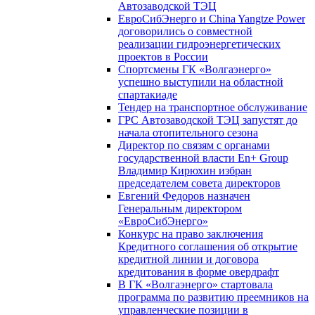
Автозаводской ТЭЦ
ЕвроСибЭнерго и China Yangtze Power
договорились о совместной
реализации гидроэнергетических
проектов в России
Спортсмены ГК «Волгаэнерго»
успешно выступили на областной
спартакиаде
Тендер на транспортное обслуживание
ГРС Автозаводской ТЭЦ запустят до
начала отопительного сезона
Директор по связям с органами
государственной власти En+ Group
Владимир Кирюхин избран
председателем совета директоров
Евгений Федоров назначен
Генеральным директором
«ЕвроСибЭнерго»
Конкурс на право заключения
Кредитного соглашения об открытие
кредитной линии и договора
кредитования в форме овердрафт
В ГК «Волгаэнерго» стартовала
программа по развитию преемников на
управленческие позиции в