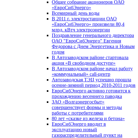
Общее собрание акционеров ОАО
«ЕвроСибЭнерго»
Всемирный день воды
В 2011 г. электростанции ОАО
«ЕвроСибЭнерго» произвели 80,4
млрд. кВтч электроэнергии
Поздравление генерального директора
ОАО "ЕвроСибЭнерго" Евгения
Федорова с Днем Энергетика и Новым
годом
В Автозаводском районе стартовала
акция «В свободном доступе»
В Автозаводском районе начал работу
«коммунальный» call-центр
Автозаводская ТЭЦ успешно прошла
осенне-зимний период 2010-2011 годов
ЕвроСибЭнерго активно готовится к
прохождению весеннего паводка
ЗАО «Волгаэнергосбыт»
совершенствует формы и методы
работы с потребителями
80 лет «сказке из железа и бетона»
ЕвроСибЭнерго вводит в
эксплуатацию новый
газораспределительный пункт на