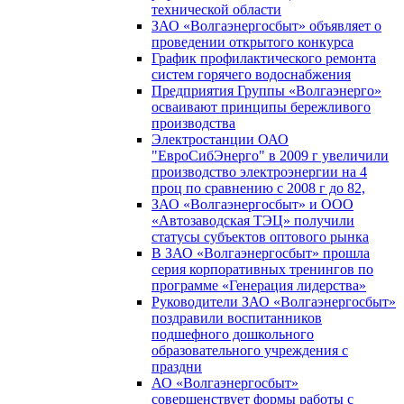
технической области
ЗАО «Волгаэнергосбыт» объявляет о
проведении открытого конкурса
График профилактического ремонта
систем горячего водоснабжения
Предприятия Группы «Волгаэнерго»
осваивают принципы бережливого
производства
Электростанции ОАО
"ЕвроСибЭнерго" в 2009 г увеличили
производство электроэнергии на 4
проц по сравнению с 2008 г до 82,
ЗАО «Волгаэнергосбыт» и ООО
«Автозаводская ТЭЦ» получили
статусы субъектов оптового рынка
В ЗАО «Волгаэнергосбыт» прошла
серия корпоративных тренингов по
программе «Генерация лидерства»
Руководители ЗАО «Волгаэнергосбыт»
поздравили воспитанников
подшефного дошкольного
образовательного учреждения с
праздни
АО «Волгаэнергосбыт»
совершенствует формы работы с