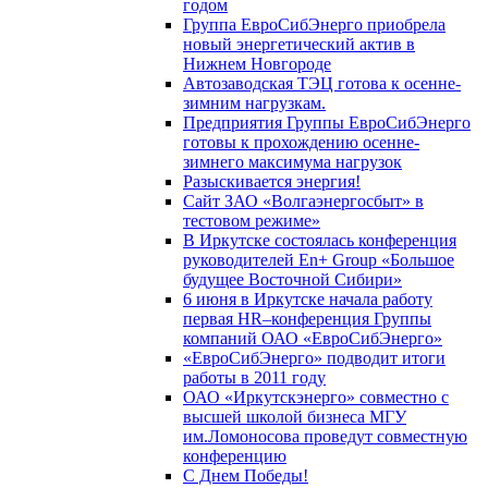
годом
Группа ЕвроСибЭнерго приобрела
новый энергетический актив в
Нижнем Новгороде
Автозаводская ТЭЦ готова к осенне-
зимним нагрузкам.
Предприятия Группы ЕвроСибЭнерго
готовы к прохождению осенне-
зимнего максимума нагрузок
Разыскивается энергия!
Сайт ЗАО «Волгаэнергосбыт» в
тестовом режиме»
В Иркутске состоялась конференция
руководителей En+ Group «Большое
будущее Восточной Сибири»
6 июня в Иркутске начала работу
первая HR–конференция Группы
компаний ОАО «ЕвроСибЭнерго»
«ЕвроСибЭнерго» подводит итоги
работы в 2011 году
ОАО «Иркутскэнерго» совместно с
высшей школой бизнеса МГУ
им.Ломоносова проведут совместную
конференцию
С Днем Победы!