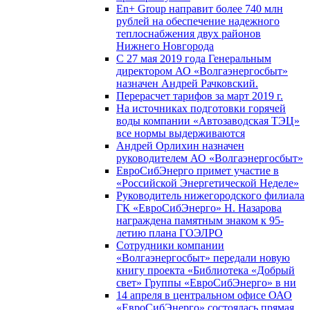
En+ Group направит более 740 млн
рублей на обеспечение надежного
теплоснабжения двух районов
Нижнего Новгорода
С 27 мая 2019 года Генеральным
директором АО «Волгаэнергосбыт»
назначен Андрей Рачковский.
Перерасчет тарифов за март 2019 г.
На источниках подготовки горячей
воды компании «Автозаводская ТЭЦ»
все нормы выдерживаются
Андрей Орлихин назначен
руководителем АО «Волгаэнергосбыт»
ЕвроСибЭнерго примет участие в
«Российской Энергетической Неделе»
Руководитель нижегородского филиала
ГК «ЕвроСибЭнерго» Н. Назарова
награждена памятным знаком к 95-
летию плана ГОЭЛРО
Сотрудники компании
«Волгаэнергосбыт» передали новую
книгу проекта «Библиотека «Добрый
свет» Группы «ЕвроСибЭнерго» в ни
14 апреля в центральном офисе ОАО
«ЕвроСибЭнерго» состоялась прямая