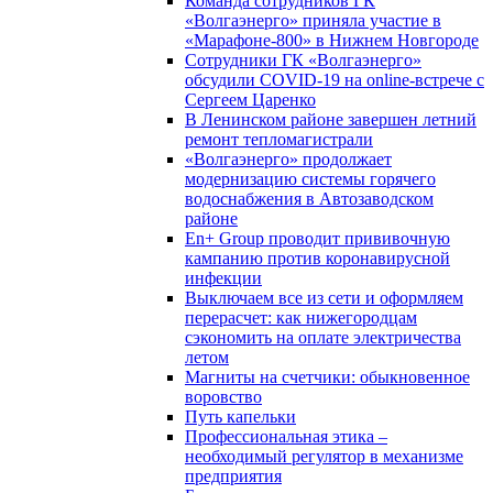
Команда сотрудников ГК
«Волгаэнерго» приняла участие в
«Марафоне-800» в Нижнем Новгороде
Сотрудники ГК «Волгаэнерго»
обсудили COVID-19 на online-встрече с
Сергеем Царенко
В Ленинском районе завершен летний
ремонт тепломагистрали
«Волгаэнерго» продолжает
модернизацию системы горячего
водоснабжения в Автозаводском
районе
En+ Group проводит прививочную
кампанию против коронавирусной
инфекции
Выключаем все из сети и оформляем
перерасчет: как нижегородцам
сэкономить на оплате электричества
летом
Магниты на счетчики: обыкновенное
воровство
Путь капельки
Профессиональная этика –
необходимый регулятор в механизме
предприятия