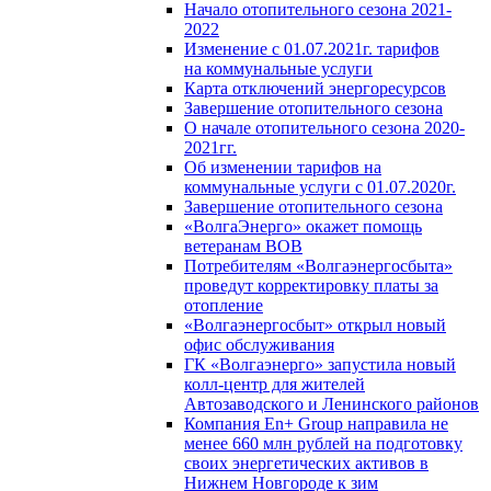
Начало отопительного сезона 2021-
2022
Изменение с 01.07.2021г. тарифов
на коммунальные услуги
Карта отключений энергоресурсов
Завершение отопительного сезона
О начале отопительного сезона 2020-
2021гг.
Об изменении тарифов на
коммунальные услуги с 01.07.2020г.
Завершение отопительного сезона
«ВолгаЭнерго» окажет помощь
ветеранам ВОВ
Потребителям «Волгаэнергосбыта»
проведут корректировку платы за
отопление
«Волгаэнергосбыт» открыл новый
офис обслуживания
ГК «Волгаэнерго» запустила новый
колл-центр для жителей
Автозаводского и Ленинского районов
Компания En+ Group направила не
менее 660 млн рублей на подготовку
своих энергетических активов в
Нижнем Новгороде к зим