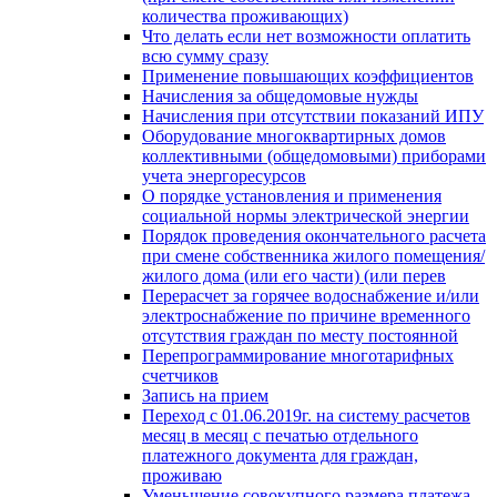
количества проживающих)
Что делать если нет возможности оплатить
всю сумму сразу
Применение повышающих коэффициентов
Начисления за общедомовые нужды
Начисления при отсутствии показаний ИПУ
Оборудование многоквартирных домов
коллективными (общедомовыми) приборами
учета энергоресурсов
О порядке установления и применения
социальной нормы электрической энергии
Порядок проведения окончательного расчета
при смене собственника жилого помещения/
жилого дома (или его части) (или перев
Перерасчет за горячее водоснабжение и/или
электроснабжение по причине временного
отсутствия граждан по месту постоянной
Перепрограммирование многотарифных
счетчиков
Запись на прием
Переход с 01.06.2019г. на систему расчетов
месяц в месяц с печатью отдельного
платежного документа для граждан,
проживаю
Уменьшение совокупного размера платежа