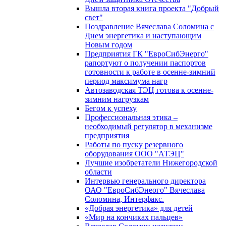
Вышла вторая книга проекта "Добрый
свет"
Поздравление Вячеслава Соломина с
Днем энергетика и наступающим
Новым годом
Предприятия ГК "ЕвроСибЭнерго"
рапортуют о получении паспортов
готовности к работе в осенне-зимний
период максимума нагр
Автозаводская ТЭЦ готова к осенне-
зимним нагрузкам
Бегом к успеху
Профессиональная этика –
необходимый регулятор в механизме
предприятия
Работы по пуску резервного
оборудования ООО "АТЭЦ"
Лучшие изобретатели Нижегородской
области
Интервью генерального директора
ОАО "ЕвроСибЭнеого" Вячеслава
Соломина, Интерфакс.
«Добрая энергетика» для детей
«Мир на кончиках пальцев»