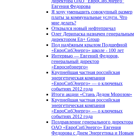
директора ОАО "ЕвроСибЭнерго"
Евгения Федорова
Я хочу уменьшить совокупный размер
платы за коммунальные услуги. Что
мне делать?
Открылся новый нефтепричал
Олег Дерипаска назначен генеральным
директором En+ Group
Под надёжным крылом Подшефной
«ЕвроСибЭнерго» школе - 100 лет
Интервью — Евгений Федоров,
генеральный директор
«Евросибэнерго»
Крупнейшая частная российская
энергетическая компания
«ЕвроСибЭнерго» — о ключевых
событиях 2012 года
Итоги акции «Стань Дедом Морозом»
Крупнейшая частная российская
энергетическая компания
«ЕвроСибЭнерго» — о ключевых
событиях 2012 года
Поздравление генерального директора
ОАО «ЕвроСибЭнерго» Евгения
Федорова с Днем Энергетика и Новым