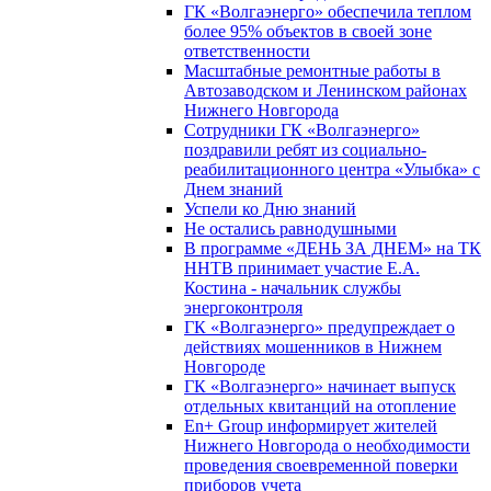
ГК «Волгаэнерго» обеспечила теплом
более 95% объектов в своей зоне
ответственности
Масштабные ремонтные работы в
Автозаводском и Ленинском районах
Нижнего Новгорода
Сотрудники ГК «Волгаэнерго»
поздравили ребят из социально-
реабилитационного центра «Улыбка» с
Днем знаний
Успели ко Дню знаний
Не остались равнодушными
В программе «ДЕНЬ ЗА ДНЕМ» на ТК
ННТВ принимает участие Е.А.
Костина - начальник службы
энергоконтроля
ГК «Волгаэнерго» предупреждает о
действиях мошенников в Нижнем
Новгороде
ГК «Волгаэнерго» начинает выпуск
отдельных квитанций на отопление
En+ Group информирует жителей
Нижнего Новгорода о необходимости
проведения своевременной поверки
приборов учета