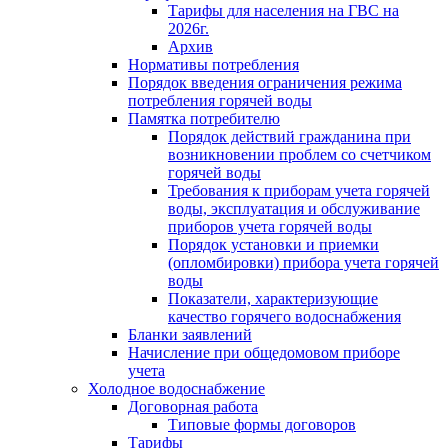
Тарифы для населения на ГВС на
2026г.
Архив
Нормативы потребления
Порядок введения ограничения режима
потребления горячей воды
Памятка потребителю
Порядок действий гражданина при
возникновении проблем со счетчиком
горячей воды
Требования к приборам учета горячей
воды, эксплуатация и обслуживание
приборов учета горячей воды
Порядок установки и приемки
(опломбировки) прибора учета горячей
воды
Показатели, характеризующие
качество горячего водоснабжения
Бланки заявлений
Начисление при общедомовом приборе
учета
Холодное водоснабжение
Договорная работа
Типовые формы договоров
Тарифы