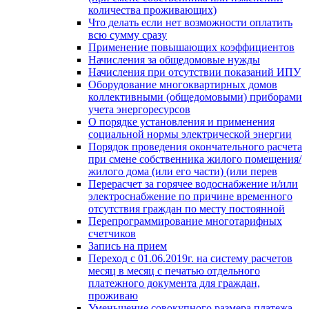
количества проживающих)
Что делать если нет возможности оплатить
всю сумму сразу
Применение повышающих коэффициентов
Начисления за общедомовые нужды
Начисления при отсутствии показаний ИПУ
Оборудование многоквартирных домов
коллективными (общедомовыми) приборами
учета энергоресурсов
О порядке установления и применения
социальной нормы электрической энергии
Порядок проведения окончательного расчета
при смене собственника жилого помещения/
жилого дома (или его части) (или перев
Перерасчет за горячее водоснабжение и/или
электроснабжение по причине временного
отсутствия граждан по месту постоянной
Перепрограммирование многотарифных
счетчиков
Запись на прием
Переход с 01.06.2019г. на систему расчетов
месяц в месяц с печатью отдельного
платежного документа для граждан,
проживаю
Уменьшение совокупного размера платежа