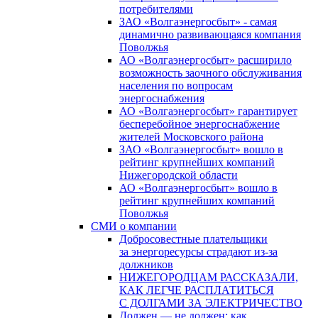
потребителями
ЗАО «Волгаэнергосбыт» - самая
динамично развивающаяся компания
Поволжья
АО «Волгаэнергосбыт» расширило
возможность заочного обслуживания
населения по вопросам
энергоснабжения
АО «Волгаэнергосбыт» гарантирует
бесперебойное энергоснабжение
жителей Московского района
ЗАО «Волгаэнергосбыт» вошло в
рейтинг крупнейших компаний
Нижегородской области
АО «Волгаэнергосбыт» вошло в
рейтинг крупнейших компаний
Поволжья
СМИ о компании
Добросовестные плательщики
за энергоресурсы страдают из-за
должников
НИЖЕГОРОДЦАМ РАССКАЗАЛИ,
КАК ЛЕГЧЕ РАСПЛАТИТЬСЯ
С ДОЛГАМИ ЗА ЭЛЕКТРИЧЕСТВО
Должен — не должен: как