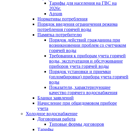
Тарифы для населения на ГВС на
2026г.
Архив
Нормативы потребления
Порядок введения ограничения режима
потребления горячей воды
Памятка потребителю
Порядок действий гражданина при
возникновении проблем со счетчиком
горячей воды
Требования к приборам учета горячей
воды, эксплуатация и обслуживание
приборов учета горячей воды
Порядок установки и приемки
(опломбировки) прибора учета горячей
воды
Показатели, характеризующие
качество горячего водоснабжения
Бланки заявлений
Начисление при общедомовом приборе
учета
Холодное водоснабжение
Договорная работа
Типовые формы договоров
Тарифы