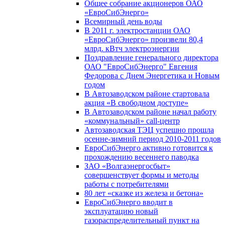
Общее собрание акционеров ОАО
«ЕвроСибЭнерго»
Всемирный день воды
В 2011 г. электростанции ОАО
«ЕвроСибЭнерго» произвели 80,4
млрд. кВтч электроэнергии
Поздравление генерального директора
ОАО "ЕвроСибЭнерго" Евгения
Федорова с Днем Энергетика и Новым
годом
В Автозаводском районе стартовала
акция «В свободном доступе»
В Автозаводском районе начал работу
«коммунальный» call-центр
Автозаводская ТЭЦ успешно прошла
осенне-зимний период 2010-2011 годов
ЕвроСибЭнерго активно готовится к
прохождению весеннего паводка
ЗАО «Волгаэнергосбыт»
совершенствует формы и методы
работы с потребителями
80 лет «сказке из железа и бетона»
ЕвроСибЭнерго вводит в
эксплуатацию новый
газораспределительный пункт на