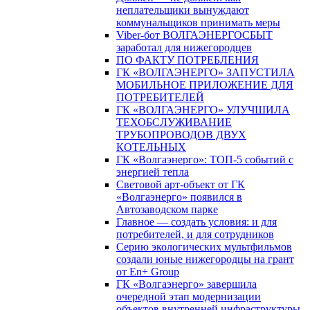
неплательщики вынуждают
коммунальщиков принимать меры
Viber-бот ВОЛГАЭНЕРГОСБЫТ
заработал для нижегородцев
ПО ФАКТУ ПОТРЕБЛЕНИЯ
ГК «ВОЛГАЭНЕРГО» ЗАПУСТИЛА
МОБИЛЬНОЕ ПРИЛОЖЕНИЕ ДЛЯ
ПОТРЕБИТЕЛЕЙ
ГК «ВОЛГАЭНЕРГО» УЛУЧШИЛА
ТЕХОБСЛУЖИВАНИЕ
ТРУБОПРОВОДОВ ДВУХ
КОТЕЛЬНЫХ
ГК «Волгаэнерго»: ТОП-5 событий с
энергией тепла
Световой арт-объект от ГК
«Волгаэнерго» появился в
Автозаводском парке
Главное — создать условия: и для
потребителей, и для сотрудников
Серию экологических мультфильмов
создали юные нижегородцы на грант
от En+ Group
ГК «Волгаэнерго» завершила
очередной этап модернизации
объектов внутренней инфраструктуры