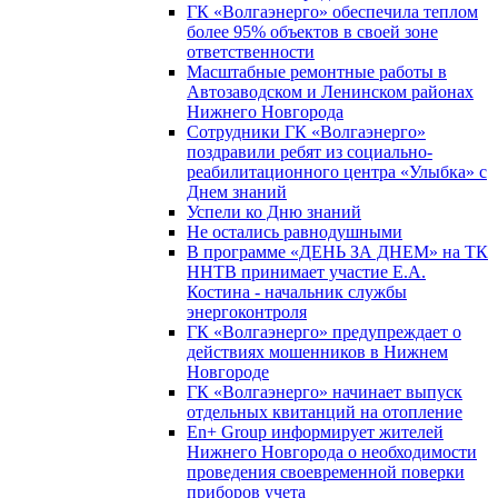
ГК «Волгаэнерго» обеспечила теплом
более 95% объектов в своей зоне
ответственности
Масштабные ремонтные работы в
Автозаводском и Ленинском районах
Нижнего Новгорода
Сотрудники ГК «Волгаэнерго»
поздравили ребят из социально-
реабилитационного центра «Улыбка» с
Днем знаний
Успели ко Дню знаний
Не остались равнодушными
В программе «ДЕНЬ ЗА ДНЕМ» на ТК
ННТВ принимает участие Е.А.
Костина - начальник службы
энергоконтроля
ГК «Волгаэнерго» предупреждает о
действиях мошенников в Нижнем
Новгороде
ГК «Волгаэнерго» начинает выпуск
отдельных квитанций на отопление
En+ Group информирует жителей
Нижнего Новгорода о необходимости
проведения своевременной поверки
приборов учета