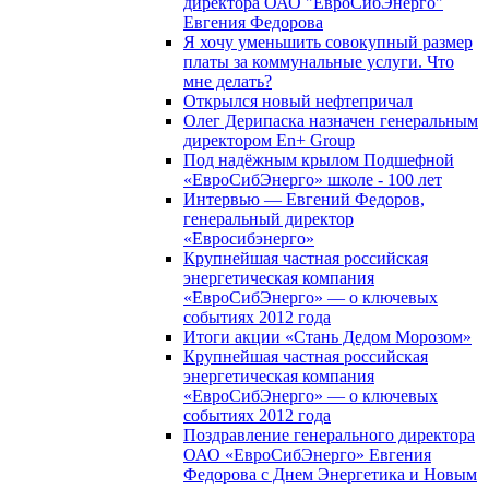
директора ОАО "ЕвроСибЭнерго"
Евгения Федорова
Я хочу уменьшить совокупный размер
платы за коммунальные услуги. Что
мне делать?
Открылся новый нефтепричал
Олег Дерипаска назначен генеральным
директором En+ Group
Под надёжным крылом Подшефной
«ЕвроСибЭнерго» школе - 100 лет
Интервью — Евгений Федоров,
генеральный директор
«Евросибэнерго»
Крупнейшая частная российская
энергетическая компания
«ЕвроСибЭнерго» — о ключевых
событиях 2012 года
Итоги акции «Стань Дедом Морозом»
Крупнейшая частная российская
энергетическая компания
«ЕвроСибЭнерго» — о ключевых
событиях 2012 года
Поздравление генерального директора
ОАО «ЕвроСибЭнерго» Евгения
Федорова с Днем Энергетика и Новым