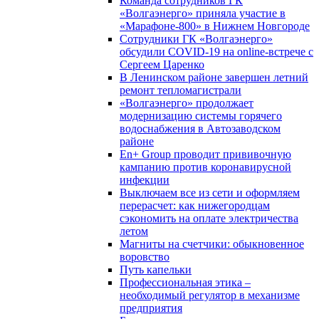
Команда сотрудников ГК
«Волгаэнерго» приняла участие в
«Марафоне-800» в Нижнем Новгороде
Сотрудники ГК «Волгаэнерго»
обсудили COVID-19 на online-встрече с
Сергеем Царенко
В Ленинском районе завершен летний
ремонт тепломагистрали
«Волгаэнерго» продолжает
модернизацию системы горячего
водоснабжения в Автозаводском
районе
En+ Group проводит прививочную
кампанию против коронавирусной
инфекции
Выключаем все из сети и оформляем
перерасчет: как нижегородцам
сэкономить на оплате электричества
летом
Магниты на счетчики: обыкновенное
воровство
Путь капельки
Профессиональная этика –
необходимый регулятор в механизме
предприятия