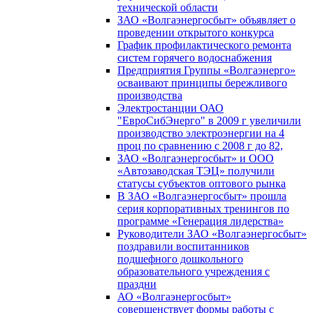
технической области
ЗАО «Волгаэнергосбыт» объявляет о
проведении открытого конкурса
График профилактического ремонта
систем горячего водоснабжения
Предприятия Группы «Волгаэнерго»
осваивают принципы бережливого
производства
Электростанции ОАО
"ЕвроСибЭнерго" в 2009 г увеличили
производство электроэнергии на 4
проц по сравнению с 2008 г до 82,
ЗАО «Волгаэнергосбыт» и ООО
«Автозаводская ТЭЦ» получили
статусы субъектов оптового рынка
В ЗАО «Волгаэнергосбыт» прошла
серия корпоративных тренингов по
программе «Генерация лидерства»
Руководители ЗАО «Волгаэнергосбыт»
поздравили воспитанников
подшефного дошкольного
образовательного учреждения с
праздни
АО «Волгаэнергосбыт»
совершенствует формы работы с