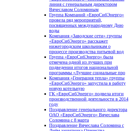
линия с генеральным директором
Вячеславом Соломиным
Группа Компаний «ЕвроСибЭнерго»
провела ряд мероприятий,
посвященных международному Дню
воды
Компания «Заводские сети» группы
«ЕвроСибЭнерго» расскажет
нижегородским школьникам о
процессе производства питьевой вод
Группа «ЕвроСибЭнерго» была
отмечена одной из лучших при
подведении итогов национальной
программы «Лучшие социальные про
Компания «Генерация тепла» группы
«ЕвроСибЭнерго» запустила в работу
новую котельную
ГК «ЕвроСибЭнерго» подвела итоги
производственной деятельности в 2014
году
Поздравление генерального директора
ОАО «ЕвроСибЭнерго» Вячеслава
Соломина с 8 марта
Поздравление Вячеслава Соломина с
Днём защитника Отечества