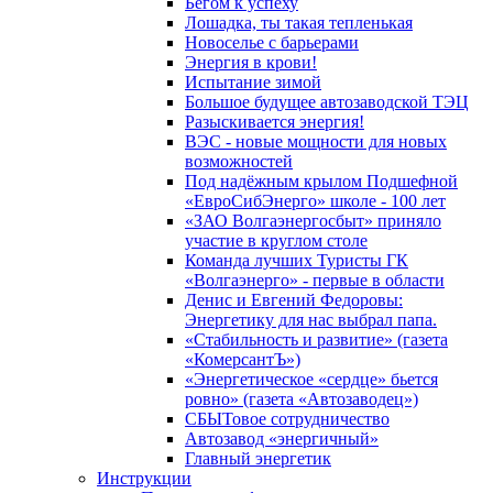
Бегом к успеху
Лошадка, ты такая тепленькая
Новоселье с барьерами
Энергия в крови!
Испытание зимой
Большое будущее автозаводской ТЭЦ
Разыскивается энергия!
ВЭС - новые мощности для новых
возможностей
Под надёжным крылом Подшефной
«ЕвроСибЭнерго» школе - 100 лет
«ЗАО Волгаэнергосбыт» приняло
участие в круглом столе
Команда лучших Туристы ГК
«Волгаэнерго» - первые в области
Денис и Евгений Федоровы:
Энергетику для нас выбрал папа.
«Стабильность и развитие» (газета
«КомерсантЪ»)
«Энергетическое «сердце» бьется
ровно» (газета «Автозаводец»)
СБЫТовое сотрудничество
Автозавод «энергичный»
Главный энергетик
Инструкции