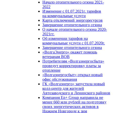
Начало отопительного сезона 2021-
2022
Изменение с 01.07.2021г. тарифов
на коммунальные услуги
Карта отключений энергоресурсов
Завершение отопительного сезона
О начале отопительного сезона 2020-
2021гг.
Об изменении тарифов на
коммунальные услуги с 01.07.2020г.
Завершение отопительного сезона
«ВолгаЭнерго» окажет помощь
ветеранам ВОВ
Потребителям «Волгаэнергосбыта»
проведут корректировку платы за
отопление
«Волгаэнергосбыт» открыл новый
офис обслуживания
ГК «Волгаэнерго» запустила новый
колл-центр для жителей
Автозаводского и Ленинского районов
Компания En+ Group направила не
менее 660 млн рублей на подготовку
своих энергетических активов в
Нижнем Новгороде к зим