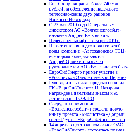
En+ Group направит более 740 млн
рублей на обеспечение надежного
теплоснабжения двух районов
Нижнего Новгорода
С 27 мая 2019 года Генеральным
директором АО «Волгаэнергосбыт»
назначен Андрей Рачковский.
Перерасчет тарифов за март 2019 г.
На источниках подготовки горячей
воды компании «Автозаводская ТЭЦ»
все нормы выдерживаются
Андрей Орлихин назначен
руководителем АО «Волгаэнергосбыт»
ЕвроСибЭнерго примет участие в
«Российской Энергетической Неделе»
Руководитель нижегородского филиала
ГК «ЕвроСибЭнерго» Н. Назарова
награждена памятным знаком к 95-
летию плана ГОЭЛРО
Сотрудники компании
«Волгаэнергосбыт» передали новую
книгу проекта «Библиотека «Добрый
свет» Группы «ЕвроСибЭнерго» в ни
14 апреля в центральном офисе ОАО
«ЕвроСибЭнерго» состоялась прямая