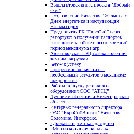
Вышла вторая книга проекта "Добрый
свет"
Поздравление Вячеслава Соломина с
Днем энергетика и наступающим
Новым годом
Предприятия ГК "ЕвроСибЭнерго"
рапортуют о получении паспортов
готовности к работе в осенне-зимний
период максимума нагр
Автозаводская ТЭЦ готова к осенне-
зимним нагрузкам
Бегом к успеху
Профессиональная этика –
необходимый регулятор в механизме
предприятия
Работы по пуску резервного
оборудования ООО "АТЭЦ"
Лучшие изобретатели Нижегородской
области
Интервью генерального директора
ОАО "ЕвроСибЭнеого" Вячеслава
Соломина, Интерфакс.
«Добрая энергетика» для детей
«Мир на кончиках пальцев»