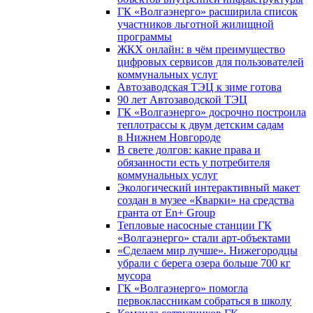
ГК «Волгаэнерго» расширила список
участников льготной жилищной
программы
ЖКХ онлайн: в чём преимущество
цифровых сервисов для пользователей
коммунальных услуг
Автозаводская ТЭЦ к зиме готова
90 лет Автозаводской ТЭЦ
ГК «Волгаэнерго» досрочно построила
теплотрассы к двум детским садам
в Нижнем Новгороде
В свете долгов: какие права и
обязанности есть у потребителя
коммунальных услуг
Экологический интерактивный макет
создан в музее «Кварки» на средства
гранта от En+ Group
Тепловые насосные станции ГК
«Волгаэнерго» стали арт-объектами
«Сделаем мир лучше». Нижегородцы
убрали с берега озера больше 700 кг
мусора
ГК «Волгаэнерго» помогла
первоклассникам собраться в школу