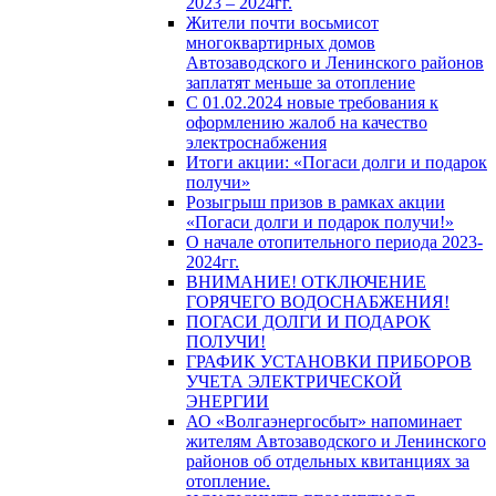
2023 – 2024гг.
Жители почти восьмисот
многоквартирных домов
Автозаводского и Ленинского районов
заплатят меньше за отопление
С 01.02.2024 новые требования к
оформлению жалоб на качество
электроснабжения
Итоги акции: «Погаси долги и подарок
получи»
Розыгрыш призов в рамках акции
«Погаси долги и подарок получи!»
О начале отопительного периода 2023-
2024гг.
ВНИМАНИЕ! ОТКЛЮЧЕНИЕ
ГОРЯЧЕГО ВОДОСНАБЖЕНИЯ!
ПОГАСИ ДОЛГИ И ПОДАРОК
ПОЛУЧИ!
ГРАФИК УСТАНОВКИ ПРИБОРОВ
УЧЕТА ЭЛЕКТРИЧЕСКОЙ
ЭНЕРГИИ
АО «Волгаэнергосбыт» напоминает
жителям Автозаводского и Ленинского
районов об отдельных квитанциях за
отопление.