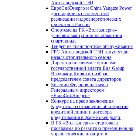
Автозаводской ТЭЦ
ЕвроСибЭнерго и China Yangtze Power
договорились о совместной
реализации гидроэнергетических
проектов в России
Спортсмены ГК «Волгаэнерго»
успешно выступили на областной
спартакиаде
Тендер на транспортное обслуживание
ГРС Автозаводской ТЭЦ запустят до
начала отопительного сезона
Директор по связям с органами
государственной власти En+ Group
Владимир Кирюхин избран
председателем совета директоров
Евгений Федоров назначен
Генеральным директором
«ЕвроСибЭнерго»
Конкурс на право заключения
Кредитного соглашения об открытие
кредитной линии и договора
кредитования в форме овердрафт
В ГК «Волгаэнерго» стартовала
программа по развитию преемников на
управленческие позиции в