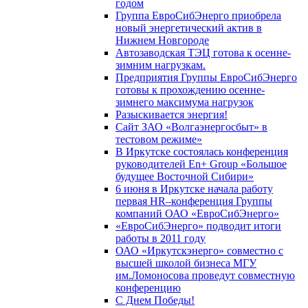
годом
Группа ЕвроСибЭнерго приобрела
новый энергетический актив в
Нижнем Новгороде
Автозаводская ТЭЦ готова к осенне-
зимним нагрузкам.
Предприятия Группы ЕвроСибЭнерго
готовы к прохождению осенне-
зимнего максимума нагрузок
Разыскивается энергия!
Сайт ЗАО «Волгаэнергосбыт» в
тестовом режиме»
В Иркутске состоялась конференция
руководителей En+ Group «Большое
будущее Восточной Сибири»
6 июня в Иркутске начала работу
первая HR–конференция Группы
компаний ОАО «ЕвроСибЭнерго»
«ЕвроСибЭнерго» подводит итоги
работы в 2011 году
ОАО «Иркутскэнерго» совместно с
высшей школой бизнеса МГУ
им.Ломоносова проведут совместную
конференцию
С Днем Победы!