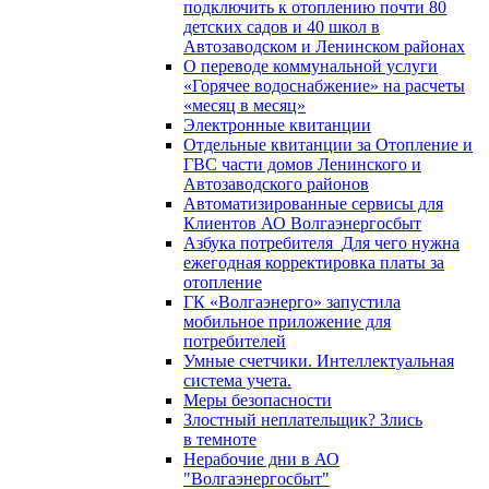
подключить к отоплению почти 80
детских садов и 40 школ в
Автозаводском и Ленинском районах
О переводе коммунальной услуги
«Горячее водоснабжение» на расчеты
«месяц в месяц»
Электронные квитанции
Отдельные квитанции за Отопление и
ГВС части домов Ленинского и
Автозаводского районов
Автоматизированные сервисы для
Клиентов АО Волгаэнергосбыт
Азбука потребителя_Для чего нужна
ежегодная корректировка платы за
отопление
ГК «Волгаэнерго» запустила
мобильное приложение для
потребителей
Умные счетчики. Интеллектуальная
система учета.
Меры безопасности
Злостный неплательщик? Злись
в темноте
Нерабочие дни в АО
"Волгаэнергосбыт"