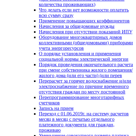
количества проживающих)
Что делать если нет возможности оплатить
всю сумму сразу
Применение повышающих коэффициентов
Начисления за общедомовые нужды
Начисления при отсутствии показаний ИПУ
Оборудование многоквартирных домов
коллективными (общедомовыми) приборами
учета энергоресурсов
О порядке установления и применения
социальной нормы электрической энергии
Порядок проведения окончательного расчета
при смене собственника жилого помещения/
жилого дома (или его части) (или перев
Перерасчет за горячее водоснабжение и/или
электроснабжение по причине временного
отсутствия граждан по месту постоянной
Перепрограммирование многотарифных
счетчиков
Запись на прием
Переход с 01.06.2019г. на систему расчетов
месяц в месяц с печатью отдельного
платежного документа для граждан,
проживаю
Уменьшение совокупного размера платежа