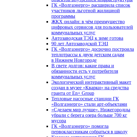
ГК «Волгаэнерго» расширила список
участников льготной жилищной
программы
ЖКХ онлайн: в чём преимущество
цифровых сервисов для пользователей
коммунальных услуг
Автозаводская ТЭЦ к зиме готова
90 лет Автозаводской ТЭЦ
ГК «Волгаэнерго» досрочно построила
теплотрассы к двум детским садам
в Нижнем Новгороде
В свете долгов: какие права и
обязанности есть у потребителя
коммунальных услуг
Экологический интерактивный макет
создан в музее «Кварки» на средства
гранта от En+ Group
Тепловые насосные станции ГК
«Волгаэнерго» стали арт-объектами
«Сделаем мир лучше». Нижегородцы
убрали с берега озера больше 700 кг
мусора
ГК «Волгаэнерго» помогла
первоклассникам собраться в школу