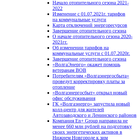
Начало отопительного сезона 2021-
2022
Изменение с 01.07.2021г. тарифов
на коммунальные услуги
Карта отключений энергоресурсов
Завершение отопительного сезона
О начале отопительного сезона 2020-
2021гг.
Об изменении тарифов на
коммунальные услуги с 01.07.2020г.
Завершение отопительного сезона
«ВолгаЭнерго» окажет помощь
ветеранам ВОВ
Потребителям «Волгаэнергосбыта»
проведут корректировку платы за
отопление
«Волгаэнергосбыт» открыл новый
офис обслуживания
ГК «Волгаэнерго» запустила новый
колл-центр для жителей
Автозаводского и Ленинского районов
Компания En+ Group направила не
менее 660 млн рублей на подготовку
своих энергетических активов в
Нижнем Новгороде к зим