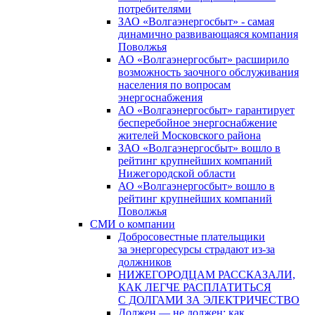
потребителями
ЗАО «Волгаэнергосбыт» - самая
динамично развивающаяся компания
Поволжья
АО «Волгаэнергосбыт» расширило
возможность заочного обслуживания
населения по вопросам
энергоснабжения
АО «Волгаэнергосбыт» гарантирует
бесперебойное энергоснабжение
жителей Московского района
ЗАО «Волгаэнергосбыт» вошло в
рейтинг крупнейших компаний
Нижегородской области
АО «Волгаэнергосбыт» вошло в
рейтинг крупнейших компаний
Поволжья
СМИ о компании
Добросовестные плательщики
за энергоресурсы страдают из-за
должников
НИЖЕГОРОДЦАМ РАССКАЗАЛИ,
КАК ЛЕГЧЕ РАСПЛАТИТЬСЯ
С ДОЛГАМИ ЗА ЭЛЕКТРИЧЕСТВО
Должен — не должен: как