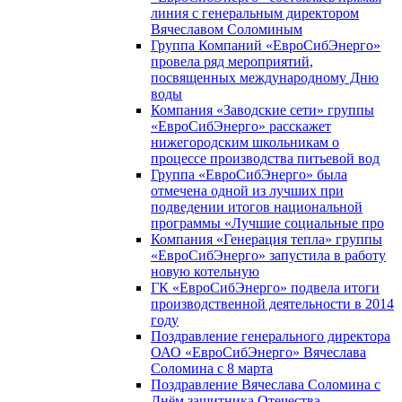
линия с генеральным директором
Вячеславом Соломиным
Группа Компаний «ЕвроСибЭнерго»
провела ряд мероприятий,
посвященных международному Дню
воды
Компания «Заводские сети» группы
«ЕвроСибЭнерго» расскажет
нижегородским школьникам о
процессе производства питьевой вод
Группа «ЕвроСибЭнерго» была
отмечена одной из лучших при
подведении итогов национальной
программы «Лучшие социальные про
Компания «Генерация тепла» группы
«ЕвроСибЭнерго» запустила в работу
новую котельную
ГК «ЕвроСибЭнерго» подвела итоги
производственной деятельности в 2014
году
Поздравление генерального директора
ОАО «ЕвроСибЭнерго» Вячеслава
Соломина с 8 марта
Поздравление Вячеслава Соломина с
Днём защитника Отечества