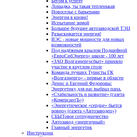
Бегом к успеху
Лошадка, ты такая тепленькая
Новоселье с барьерами
Энергия в крови!
Испытание зимой
Большое будущее автозаводской ТЭЦ
Разыскивается энергия!
ВЭС - новые мощности для новых
возможностей
Под надёжным крылом Подшефной
«ЕвроСибЭнерго» школе - 100 лет
«ЗАО Волгаэнергосбыт» приняло
участие в круглом столе
Команда лучших Туристы ГК
«Волгаэнерго» - первые в области
Денис и Евгений Федоровы:
Энергетику для нас выбрал папа.
«Стабильность и развитие» (газета
«КомерсантЪ»)
«Энергетическое «сердце» бьется
ровно» (газета «Автозаводец»)
СБЫТовое сотрудничество
Автозавод «энергичный»
Главный энергетик
Инструкции