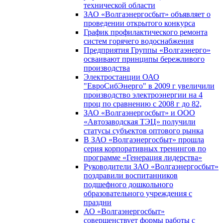
технической области
ЗАО «Волгаэнергосбыт» объявляет о
проведении открытого конкурса
График профилактического ремонта
систем горячего водоснабжения
Предприятия Группы «Волгаэнерго»
осваивают принципы бережливого
производства
Электростанции ОАО
"ЕвроСибЭнерго" в 2009 г увеличили
производство электроэнергии на 4
проц по сравнению с 2008 г до 82,
ЗАО «Волгаэнергосбыт» и ООО
«Автозаводская ТЭЦ» получили
статусы субъектов оптового рынка
В ЗАО «Волгаэнергосбыт» прошла
серия корпоративных тренингов по
программе «Генерация лидерства»
Руководители ЗАО «Волгаэнергосбыт»
поздравили воспитанников
подшефного дошкольного
образовательного учреждения с
праздни
АО «Волгаэнергосбыт»
совершенствует формы работы с