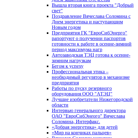
Вышла вторая книга проекта "Добрый
свет"
Поздравление Вячеслава Соломина с
Днем энергетика и наступающим
Новым годом
Предприятия ГК "ЕвроСибЭнерго"
рапортуют о получении паспортов
готовности к работе в осенне-зимний
период максимума нагр
Автозаводская ТЭЦ готова к осенне-
зимним нагрузкам
Бегом к успеху
Профессиональная этика –
необходимый регулятор в механизме
предприятия
Работы по пуску резервного
оборудования ООО "АТЭЦ"
Лучшие изобретатели Нижегородской
области
Интервью генерального директора
ОАО "ЕвроСибЭнеого" Вячеслава
Соломина, Интерфакс.
«Добрая энергетика» для детей
«Мир на кончиках пальцев»