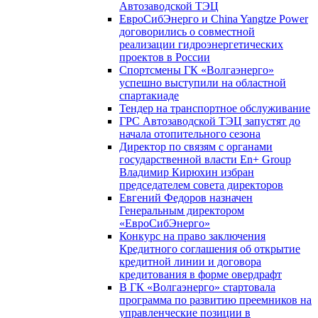
Автозаводской ТЭЦ
ЕвроСибЭнерго и China Yangtze Power
договорились о совместной
реализации гидроэнергетических
проектов в России
Спортсмены ГК «Волгаэнерго»
успешно выступили на областной
спартакиаде
Тендер на транспортное обслуживание
ГРС Автозаводской ТЭЦ запустят до
начала отопительного сезона
Директор по связям с органами
государственной власти En+ Group
Владимир Кирюхин избран
председателем совета директоров
Евгений Федоров назначен
Генеральным директором
«ЕвроСибЭнерго»
Конкурс на право заключения
Кредитного соглашения об открытие
кредитной линии и договора
кредитования в форме овердрафт
В ГК «Волгаэнерго» стартовала
программа по развитию преемников на
управленческие позиции в