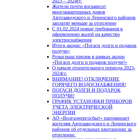
2023 – 2024гг.
Жители почти восьмисот
многоквартирных домов
Автозаводского и Ленинского районов
заплатят меньше за отопление
С 01.02.2024 новые требования к
оформлению жалоб на качество
электроснабжения
Итоги акции: «Погаси долги и подарок
получи»
Розыгрыш призов в рамках акции
«Погаси долги и подарок получи!»
О начале отопительного периода 2023-
2024гг.
ВНИМАНИЕ! ОТКЛЮЧЕНИЕ
ГОРЯЧЕГО ВОДОСНАБЖЕНИЯ!
ПОГАСИ ДОЛГИ И ПОДАРОК
ПОЛУЧИ!
ГРАФИК УСТАНОВКИ ПРИБОРОВ
УЧЕТА ЭЛЕКТРИЧЕСКОЙ
ЭНЕРГИИ
АО «Волгаэнергосбыт» напоминает
жителям Автозаводского и Ленинского
районов об отдельных квитанциях за
отопление.