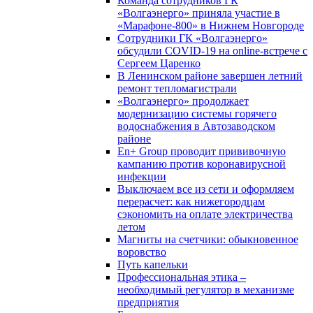
Команда сотрудников ГК
«Волгаэнерго» приняла участие в
«Марафоне-800» в Нижнем Новгороде
Сотрудники ГК «Волгаэнерго»
обсудили COVID-19 на online-встрече с
Сергеем Царенко
В Ленинском районе завершен летний
ремонт тепломагистрали
«Волгаэнерго» продолжает
модернизацию системы горячего
водоснабжения в Автозаводском
районе
En+ Group проводит прививочную
кампанию против коронавирусной
инфекции
Выключаем все из сети и оформляем
перерасчет: как нижегородцам
сэкономить на оплате электричества
летом
Магниты на счетчики: обыкновенное
воровство
Путь капельки
Профессиональная этика –
необходимый регулятор в механизме
предприятия