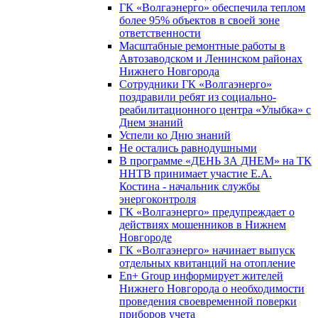
ГК «Волгаэнерго» обеспечила теплом
более 95% объектов в своей зоне
ответственности
Масштабные ремонтные работы в
Автозаводском и Ленинском районах
Нижнего Новгорода
Сотрудники ГК «Волгаэнерго»
поздравили ребят из социально-
реабилитационного центра «Улыбка» с
Днем знаний
Успели ко Дню знаний
Не остались равнодушными
В программе «ДЕНЬ ЗА ДНЕМ» на ТК
ННТВ принимает участие Е.А.
Костина - начальник службы
энергоконтроля
ГК «Волгаэнерго» предупреждает о
действиях мошенников в Нижнем
Новгороде
ГК «Волгаэнерго» начинает выпуск
отдельных квитанций на отопление
En+ Group информирует жителей
Нижнего Новгорода о необходимости
проведения своевременной поверки
приборов учета