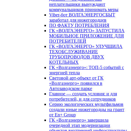
неплательщики вынуждают
коммунальщиков принимать меры
Viber-бот ВОЛГАЭНЕРГОСБЫТ
заработал для нижегородцев
ПО ФАКТУ ПОТРЕБЛЕНИЯ
ГК «ВОЛГАЭНЕРГО» ЗАПУСТИЛА
МОБИЛЬНОЕ ПРИЛОЖЕНИЕ ДЛЯ
ПОТРЕБИТЕЛЕЙ
ГК «ВОЛГАЭНЕРГО» УЛУЧШИЛА
ТЕХОБСЛУЖИВАНИЕ
ТРУБОПРОВОДОВ ДВУХ
КОТЕЛЬНЫХ
ГК «Волгаэнерго»: ТОП-5 событий с
энергией тепла
Световой арт-объект от ГК
«Волгаэнерго» появился в
Автозаводском парке
Главное — создать условия: и для
потребителей, и для сотрудников
Серию экологических мультфильмов
создали юные нижегородцы на грант
от En+ Group
ГК «Волгаэнерго» завершила
очередной этап модернизации
объектов внутренней инфраструктуры