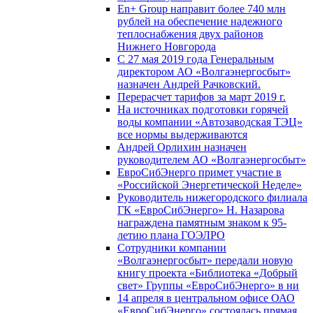
En+ Group направит более 740 млн
рублей на обеспечение надежного
теплоснабжения двух районов
Нижнего Новгорода
С 27 мая 2019 года Генеральным
директором АО «Волгаэнергосбыт»
назначен Андрей Рачковский.
Перерасчет тарифов за март 2019 г.
На источниках подготовки горячей
воды компании «Автозаводская ТЭЦ»
все нормы выдерживаются
Андрей Орлихин назначен
руководителем АО «Волгаэнергосбыт»
ЕвроСибЭнерго примет участие в
«Российской Энергетической Неделе»
Руководитель нижегородского филиала
ГК «ЕвроСибЭнерго» Н. Назарова
награждена памятным знаком к 95-
летию плана ГОЭЛРО
Сотрудники компании
«Волгаэнергосбыт» передали новую
книгу проекта «Библиотека «Добрый
свет» Группы «ЕвроСибЭнерго» в ни
14 апреля в центральном офисе ОАО
«ЕвроСибЭнерго» состоялась прямая