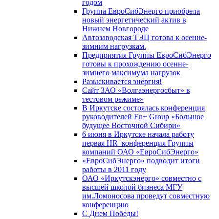
годом
Группа ЕвроСибЭнерго приобрела
новый энергетический актив в
Нижнем Новгороде
Автозаводская ТЭЦ готова к осенне-
зимним нагрузкам.
Предприятия Группы ЕвроСибЭнерго
готовы к прохождению осенне-
зимнего максимума нагрузок
Разыскивается энергия!
Сайт ЗАО «Волгаэнергосбыт» в
тестовом режиме»
В Иркутске состоялась конференция
руководителей En+ Group «Большое
будущее Восточной Сибири»
6 июня в Иркутске начала работу
первая HR–конференция Группы
компаний ОАО «ЕвроСибЭнерго»
«ЕвроСибЭнерго» подводит итоги
работы в 2011 году
ОАО «Иркутскэнерго» совместно с
высшей школой бизнеса МГУ
им.Ломоносова проведут совместную
конференцию
С Днем Победы!