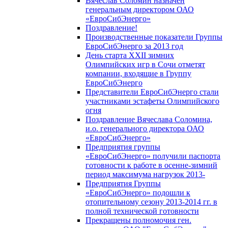
Вячеслав Соломин назначен
генеральным директором ОАО
«ЕвроСибЭнерго»
Поздравление!
Производственные показатели Группы
ЕвроСибЭнерго за 2013 год
День старта XXII зимних
Олимпийских игр в Сочи отметят
компании, входящие в Группу
ЕвроСибЭнерго
Представители ЕвроСибЭнерго стали
участниками эстафеты Олимпийского
огня
Поздравление Вячеслава Соломина,
и.о. генерального директора ОАО
«ЕвроСибЭнерго»
Предприятия группы
«ЕвроСибЭнерго» получили паспорта
готовности к работе в осенне-зимний
период максимума нагрузок 2013-
Предприятия Группы
«ЕвроСибЭнерго» подошли к
отопительному сезону 2013-2014 гг. в
полной технической готовности
Прекращены полномочия ген.