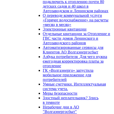
подключить к отоплению почти 80
детских садов и 40 школ в
Автозаводском и Ленинском районах
О переводе коммунальной услуги
«Горячее водоснабжение» на расчеты
«месяц в месяц»
Электронные квитанции
Отдельные квитанции за Отопление и
ГВС части домов Ленинского и
Автозаводского районов
Автоматизированные сервисы для
Клиентов АО Волгаэнергосбыт
Азбука потребителя_Для чего нужна
ежегодная корректировка платы за
отопление
ГК «Волгаэнерго» запустила
мобильное приложение для
потребителей
Умные счетчики. Интеллектуальная
система учета.
Меры безопасности
Злостный неплательщик? Злись
в темноте
Нерабочие дни в АО
"Волгаэнергосбыт"