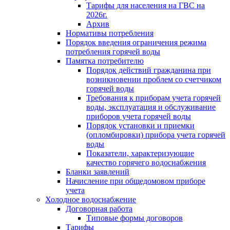
Тарифы для населения на ГВС на
2026г.
Архив
Нормативы потребления
Порядок введения ограничения режима
потребления горячей воды
Памятка потребителю
Порядок действий гражданина при
возникновении проблем со счетчиком
горячей воды
Требования к приборам учета горячей
воды, эксплуатация и обслуживание
приборов учета горячей воды
Порядок установки и приемки
(опломбировки) прибора учета горячей
воды
Показатели, характеризующие
качество горячего водоснабжения
Бланки заявлений
Начисление при общедомовом приборе
учета
Холодное водоснабжение
Договорная работа
Типовые формы договоров
Тарифы