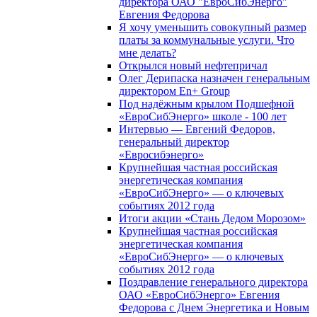
директора ОАО "ЕвроСибЭнерго"
Евгения Федорова
Я хочу уменьшить совокупный размер
платы за коммунальные услуги. Что
мне делать?
Открылся новый нефтепричал
Олег Дерипаска назначен генеральным
директором En+ Group
Под надёжным крылом Подшефной
«ЕвроСибЭнерго» школе - 100 лет
Интервью — Евгений Федоров,
генеральный директор
«Евросибэнерго»
Крупнейшая частная российская
энергетическая компания
«ЕвроСибЭнерго» — о ключевых
событиях 2012 года
Итоги акции «Стань Дедом Морозом»
Крупнейшая частная российская
энергетическая компания
«ЕвроСибЭнерго» — о ключевых
событиях 2012 года
Поздравление генерального директора
ОАО «ЕвроСибЭнерго» Евгения
Федорова с Днем Энергетика и Новым