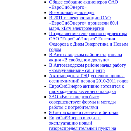
Общее собрание акционеров ОАО
«ЕвроСибЭнерго»
Всемирный день воды
В 2011 г. электростанции ОАО
«ЕвроСибЭнерго» произвели 80,4
млрд. кВтч электроэнергии
Поздравление генерального директора
ОАО "ЕвроСибЭнерго" Евгения
Федорова с Днем Энергетика и Новым
годом
В Автозаводском районе стартовала
акция «В свободном доступе»
В Автозаводском районе начал работу
«коммунальный» call-центр
Автозаводская ТЭЦ успешно прошла
осенне-зимний период 2010-2011 годов
ЕвроСибЭнерго активно готовится к
прохождению весеннего паводка
ЗАО «Волгаэнергосбыт»
совершенствует формы и методы
работы с потребителями
80 лет «сказке из железа и бетона»
ЕвроСибЭнерго вводит в
эксплуатацию новый
газораспределительный пункт на