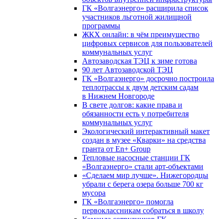
ГК «Волгаэнерго» расширила список
участников льготной жилищной
программы
ЖКХ онлайн: в чём преимущество
цифровых сервисов для пользователей
коммунальных услуг
Автозаводская ТЭЦ к зиме готова
90 лет Автозаводской ТЭЦ
ГК «Волгаэнерго» досрочно построила
теплотрассы к двум детским садам
в Нижнем Новгороде
В свете долгов: какие права и
обязанности есть у потребителя
коммунальных услуг
Экологический интерактивный макет
создан в музее «Кварки» на средства
гранта от En+ Group
Тепловые насосные станции ГК
«Волгаэнерго» стали арт-объектами
«Сделаем мир лучше». Нижегородцы
убрали с берега озера больше 700 кг
мусора
ГК «Волгаэнерго» помогла
первоклассникам собраться в школу