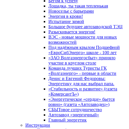
Бегом к успеху
Лошадка, ты такая тепленькая
Новоселье с барьерами
Энергия в крови!
Испытание зимой
Большое будущее автозаводской ТЭЦ
Разыскивается энергия!
ВЭС - новые мощности для новых
возможностей
Под надёжным крылом Подшефной
«ЕвроСибЭнерго» школе - 100 лет
«ЗАО Волгаэнергосбыт» приняло
участие в круглом столе
Команда лучших Туристы ГК
«Волгаэнерго» - первые в области
Денис и Евгений Федоровы:
Энергетику для нас выбрал папа.
«Стабильность и развитие» (газета
«КомерсантЪ»)
«Энергетическое «сердце» бьется
ровно» (газета «Автозаводец»)
СБЫТовое сотрудничество
Автозавод «энергичный»
Главный энергетик
Инструкции