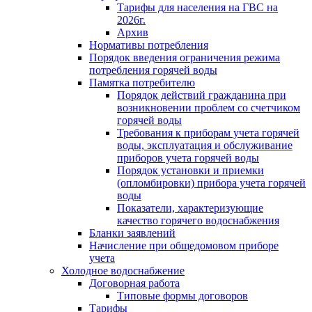
Тарифы для населения на ГВС на
2026г.
Архив
Нормативы потребления
Порядок введения ограничения режима
потребления горячей воды
Памятка потребителю
Порядок действий гражданина при
возникновении проблем со счетчиком
горячей воды
Требования к приборам учета горячей
воды, эксплуатация и обслуживание
приборов учета горячей воды
Порядок установки и приемки
(опломбировки) прибора учета горячей
воды
Показатели, характеризующие
качество горячего водоснабжения
Бланки заявлений
Начисление при общедомовом приборе
учета
Холодное водоснабжение
Договорная работа
Типовые формы договоров
Тарифы