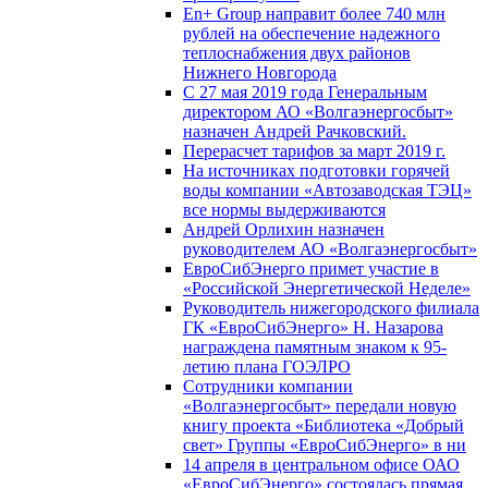
En+ Group направит более 740 млн
рублей на обеспечение надежного
теплоснабжения двух районов
Нижнего Новгорода
С 27 мая 2019 года Генеральным
директором АО «Волгаэнергосбыт»
назначен Андрей Рачковский.
Перерасчет тарифов за март 2019 г.
На источниках подготовки горячей
воды компании «Автозаводская ТЭЦ»
все нормы выдерживаются
Андрей Орлихин назначен
руководителем АО «Волгаэнергосбыт»
ЕвроСибЭнерго примет участие в
«Российской Энергетической Неделе»
Руководитель нижегородского филиала
ГК «ЕвроСибЭнерго» Н. Назарова
награждена памятным знаком к 95-
летию плана ГОЭЛРО
Сотрудники компании
«Волгаэнергосбыт» передали новую
книгу проекта «Библиотека «Добрый
свет» Группы «ЕвроСибЭнерго» в ни
14 апреля в центральном офисе ОАО
«ЕвроСибЭнерго» состоялась прямая