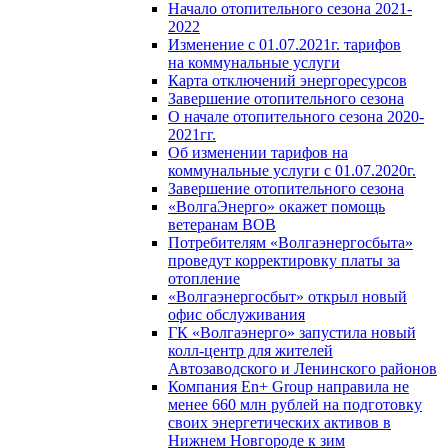
Начало отопительного сезона 2021-
2022
Изменение с 01.07.2021г. тарифов
на коммунальные услуги
Карта отключений энергоресурсов
Завершение отопительного сезона
О начале отопительного сезона 2020-
2021гг.
Об изменении тарифов на
коммунальные услуги с 01.07.2020г.
Завершение отопительного сезона
«ВолгаЭнерго» окажет помощь
ветеранам ВОВ
Потребителям «Волгаэнергосбыта»
проведут корректировку платы за
отопление
«Волгаэнергосбыт» открыл новый
офис обслуживания
ГК «Волгаэнерго» запустила новый
колл-центр для жителей
Автозаводского и Ленинского районов
Компания En+ Group направила не
менее 660 млн рублей на подготовку
своих энергетических активов в
Нижнем Новгороде к зим