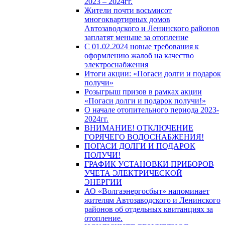
2023 – 2024гг.
Жители почти восьмисот
многоквартирных домов
Автозаводского и Ленинского районов
заплатят меньше за отопление
С 01.02.2024 новые требования к
оформлению жалоб на качество
электроснабжения
Итоги акции: «Погаси долги и подарок
получи»
Розыгрыш призов в рамках акции
«Погаси долги и подарок получи!»
О начале отопительного периода 2023-
2024гг.
ВНИМАНИЕ! ОТКЛЮЧЕНИЕ
ГОРЯЧЕГО ВОДОСНАБЖЕНИЯ!
ПОГАСИ ДОЛГИ И ПОДАРОК
ПОЛУЧИ!
ГРАФИК УСТАНОВКИ ПРИБОРОВ
УЧЕТА ЭЛЕКТРИЧЕСКОЙ
ЭНЕРГИИ
АО «Волгаэнергосбыт» напоминает
жителям Автозаводского и Ленинского
районов об отдельных квитанциях за
отопление.