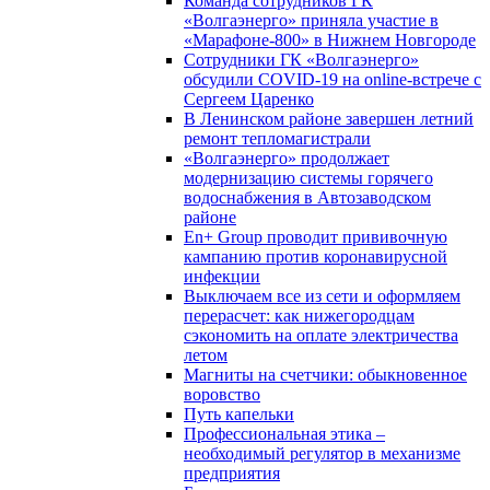
Команда сотрудников ГК
«Волгаэнерго» приняла участие в
«Марафоне-800» в Нижнем Новгороде
Сотрудники ГК «Волгаэнерго»
обсудили COVID-19 на online-встрече с
Сергеем Царенко
В Ленинском районе завершен летний
ремонт тепломагистрали
«Волгаэнерго» продолжает
модернизацию системы горячего
водоснабжения в Автозаводском
районе
En+ Group проводит прививочную
кампанию против коронавирусной
инфекции
Выключаем все из сети и оформляем
перерасчет: как нижегородцам
сэкономить на оплате электричества
летом
Магниты на счетчики: обыкновенное
воровство
Путь капельки
Профессиональная этика –
необходимый регулятор в механизме
предприятия