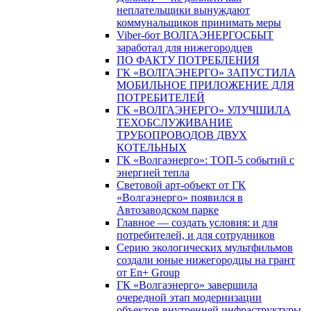
неплательщики вынуждают
коммунальщиков принимать меры
Viber-бот ВОЛГАЭНЕРГОСБЫТ
заработал для нижегородцев
ПО ФАКТУ ПОТРЕБЛЕНИЯ
ГК «ВОЛГАЭНЕРГО» ЗАПУСТИЛА
МОБИЛЬНОЕ ПРИЛОЖЕНИЕ ДЛЯ
ПОТРЕБИТЕЛЕЙ
ГК «ВОЛГАЭНЕРГО» УЛУЧШИЛА
ТЕХОБСЛУЖИВАНИЕ
ТРУБОПРОВОДОВ ДВУХ
КОТЕЛЬНЫХ
ГК «Волгаэнерго»: ТОП-5 событий с
энергией тепла
Световой арт-объект от ГК
«Волгаэнерго» появился в
Автозаводском парке
Главное — создать условия: и для
потребителей, и для сотрудников
Серию экологических мультфильмов
создали юные нижегородцы на грант
от En+ Group
ГК «Волгаэнерго» завершила
очередной этап модернизации
объектов внутренней инфраструктуры