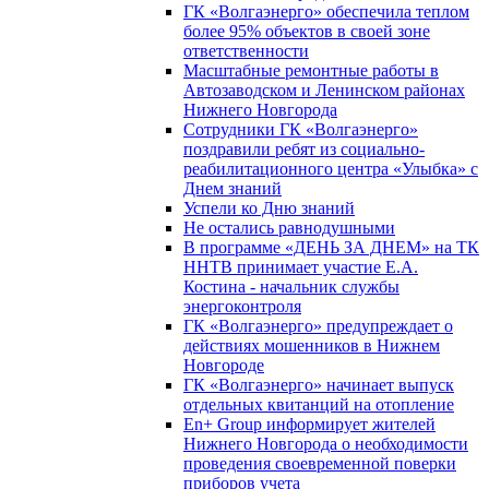
ГК «Волгаэнерго» обеспечила теплом
более 95% объектов в своей зоне
ответственности
Масштабные ремонтные работы в
Автозаводском и Ленинском районах
Нижнего Новгорода
Сотрудники ГК «Волгаэнерго»
поздравили ребят из социально-
реабилитационного центра «Улыбка» с
Днем знаний
Успели ко Дню знаний
Не остались равнодушными
В программе «ДЕНЬ ЗА ДНЕМ» на ТК
ННТВ принимает участие Е.А.
Костина - начальник службы
энергоконтроля
ГК «Волгаэнерго» предупреждает о
действиях мошенников в Нижнем
Новгороде
ГК «Волгаэнерго» начинает выпуск
отдельных квитанций на отопление
En+ Group информирует жителей
Нижнего Новгорода о необходимости
проведения своевременной поверки
приборов учета