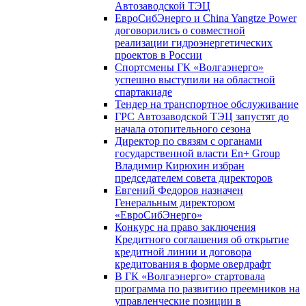
Автозаводской ТЭЦ
ЕвроСибЭнерго и China Yangtze Power
договорились о совместной
реализации гидроэнергетических
проектов в России
Спортсмены ГК «Волгаэнерго»
успешно выступили на областной
спартакиаде
Тендер на транспортное обслуживание
ГРС Автозаводской ТЭЦ запустят до
начала отопительного сезона
Директор по связям с органами
государственной власти En+ Group
Владимир Кирюхин избран
председателем совета директоров
Евгений Федоров назначен
Генеральным директором
«ЕвроСибЭнерго»
Конкурс на право заключения
Кредитного соглашения об открытие
кредитной линии и договора
кредитования в форме овердрафт
В ГК «Волгаэнерго» стартовала
программа по развитию преемников на
управленческие позиции в