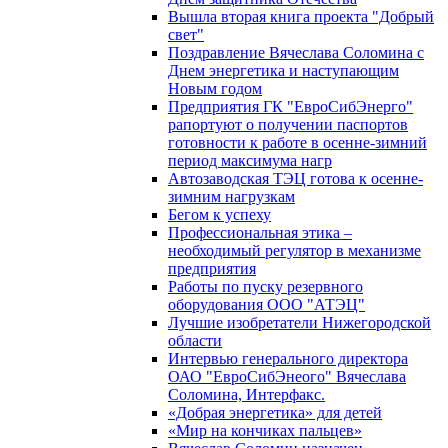
Вышла вторая книга проекта "Добрый
свет"
Поздравление Вячеслава Соломина с
Днем энергетика и наступающим
Новым годом
Предприятия ГК "ЕвроСибЭнерго"
рапортуют о получении паспортов
готовности к работе в осенне-зимний
период максимума нагр
Автозаводская ТЭЦ готова к осенне-
зимним нагрузкам
Бегом к успеху
Профессиональная этика –
необходимый регулятор в механизме
предприятия
Работы по пуску резервного
оборудования ООО "АТЭЦ"
Лучшие изобретатели Нижегородской
области
Интервью генерального директора
ОАО "ЕвроСибЭнеого" Вячеслава
Соломина, Интерфакс.
«Добрая энергетика» для детей
«Мир на кончиках пальцев»