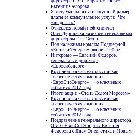
директора ОАО "ЕвроСибЭнерго"
Евгения Федорова
Я хочу уменьшить совокупный размер
платы за коммунальные услуги. Что
мне делать?
Открылся новый нефтепричал
Олег Дерипаска назначен генеральным
директором En+ Group
Под надёжным крылом Подшефной
«ЕвроСибЭнерго» школе - 100 лет
Интервью — Евгений Федоров,
генеральный директор
«Евросибэнерго»
Крупнейшая частная российская
энергетическая компания
«ЕвроСибЭнерго» — о ключевых
событиях 2012 года
Итоги акции «Стань Дедом Морозом»
Крупнейшая частная российская
энергетическая компания
«ЕвроСибЭнерго» — о ключевых
событиях 2012 года
Поздравление генерального директора
ОАО «ЕвроСибЭнерго» Евгения
Федорова с Днем Энергетика и Новым