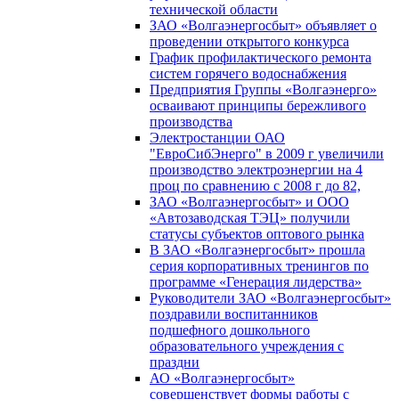
технической области
ЗАО «Волгаэнергосбыт» объявляет о
проведении открытого конкурса
График профилактического ремонта
систем горячего водоснабжения
Предприятия Группы «Волгаэнерго»
осваивают принципы бережливого
производства
Электростанции ОАО
"ЕвроСибЭнерго" в 2009 г увеличили
производство электроэнергии на 4
проц по сравнению с 2008 г до 82,
ЗАО «Волгаэнергосбыт» и ООО
«Автозаводская ТЭЦ» получили
статусы субъектов оптового рынка
В ЗАО «Волгаэнергосбыт» прошла
серия корпоративных тренингов по
программе «Генерация лидерства»
Руководители ЗАО «Волгаэнергосбыт»
поздравили воспитанников
подшефного дошкольного
образовательного учреждения с
праздни
АО «Волгаэнергосбыт»
совершенствует формы работы с