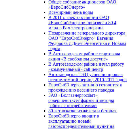
Общее собрание акционеров ОАО
«ЕвроСибЭнерго»
Всемирный день воды
В 2011 г. электростанции ОАО
«ЕвроСибЭнерго» произвели 80,4
млрд. кВтч электроэнергии
Поздравление генерального директора
ОАО "ЕвроСибЭнерго" Евгения
Федорова с Днем Энергетика и Новым
годом
В Автозаводском районе стартовала
акция «В свободном доступе»
В Автозаводском районе начал работу
«коммунальный» call-центр
Автозаводская ТЭЦ успешно прошла
осенне-зимний период 2010-2011 годов
ЕвроСибЭнерго активно готовится к
прохождению весеннего паводка
ЗАО «Волгаэнергосбыт»
совершенствует формы и методы
работы с потребителями
80 лет «сказке из железа и бетона»
ЕвроСибЭнерго вводит в
эксплуатацию новый
газораспределительный пункт на