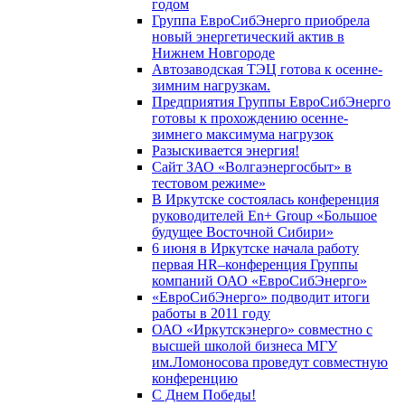
годом
Группа ЕвроСибЭнерго приобрела
новый энергетический актив в
Нижнем Новгороде
Автозаводская ТЭЦ готова к осенне-
зимним нагрузкам.
Предприятия Группы ЕвроСибЭнерго
готовы к прохождению осенне-
зимнего максимума нагрузок
Разыскивается энергия!
Сайт ЗАО «Волгаэнергосбыт» в
тестовом режиме»
В Иркутске состоялась конференция
руководителей En+ Group «Большое
будущее Восточной Сибири»
6 июня в Иркутске начала работу
первая HR–конференция Группы
компаний ОАО «ЕвроСибЭнерго»
«ЕвроСибЭнерго» подводит итоги
работы в 2011 году
ОАО «Иркутскэнерго» совместно с
высшей школой бизнеса МГУ
им.Ломоносова проведут совместную
конференцию
С Днем Победы!