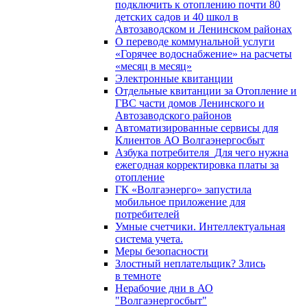
подключить к отоплению почти 80
детских садов и 40 школ в
Автозаводском и Ленинском районах
О переводе коммунальной услуги
«Горячее водоснабжение» на расчеты
«месяц в месяц»
Электронные квитанции
Отдельные квитанции за Отопление и
ГВС части домов Ленинского и
Автозаводского районов
Автоматизированные сервисы для
Клиентов АО Волгаэнергосбыт
Азбука потребителя_Для чего нужна
ежегодная корректировка платы за
отопление
ГК «Волгаэнерго» запустила
мобильное приложение для
потребителей
Умные счетчики. Интеллектуальная
система учета.
Меры безопасности
Злостный неплательщик? Злись
в темноте
Нерабочие дни в АО
"Волгаэнергосбыт"