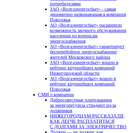
потребителями
ЗАО «Волгаэнергосбыт» - самая
динамично развивающаяся компания
Поволжья
АО «Волгаэнергосбыт» расширило
возможность заочного обслуживания
населения по вопросам
энергоснабжения
АО «Волгаэнергосбыт» гарантирует
бесперебойное энергоснабжение
жителей Московского района
ЗАО «Волгаэнергосбыт» вошло в
рейтинг крупнейших компаний
Нижегородской области
АО «Волгаэнергосбыт» вошло в
рейтинг крупнейших компаний
Поволжья
СМИ о компании
Добросовестные плательщики
за энергоресурсы страдают из-за
должников
НИЖЕГОРОДЦАМ РАССКАЗАЛИ,
КАК ЛЕГЧЕ РАСПЛАТИТЬСЯ
С ДОЛГАМИ ЗА ЭЛЕКТРИЧЕСТВО
Должен — не должен: как