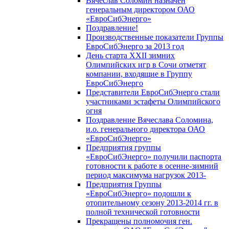
Вячеслав Соломин назначен
генеральным директором ОАО
«ЕвроСибЭнерго»
Поздравление!
Производственные показатели Группы
ЕвроСибЭнерго за 2013 год
День старта XXII зимних
Олимпийских игр в Сочи отметят
компании, входящие в Группу
ЕвроСибЭнерго
Представители ЕвроСибЭнерго стали
участниками эстафеты Олимпийского
огня
Поздравление Вячеслава Соломина,
и.о. генерального директора ОАО
«ЕвроСибЭнерго»
Предприятия группы
«ЕвроСибЭнерго» получили паспорта
готовности к работе в осенне-зимний
период максимума нагрузок 2013-
Предприятия Группы
«ЕвроСибЭнерго» подошли к
отопительному сезону 2013-2014 гг. в
полной технической готовности
Прекращены полномочия ген.