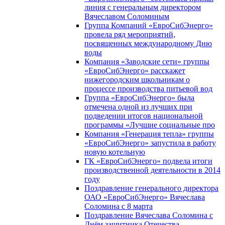
линия с генеральным директором
Вячеславом Соломиным
Группа Компаний «ЕвроСибЭнерго»
провела ряд мероприятий,
посвященных международному Дню
воды
Компания «Заводские сети» группы
«ЕвроСибЭнерго» расскажет
нижегородским школьникам о
процессе производства питьевой вод
Группа «ЕвроСибЭнерго» была
отмечена одной из лучших при
подведении итогов национальной
программы «Лучшие социальные про
Компания «Генерация тепла» группы
«ЕвроСибЭнерго» запустила в работу
новую котельную
ГК «ЕвроСибЭнерго» подвела итоги
производственной деятельности в 2014
году
Поздравление генерального директора
ОАО «ЕвроСибЭнерго» Вячеслава
Соломина с 8 марта
Поздравление Вячеслава Соломина с
Днём защитника Отечества