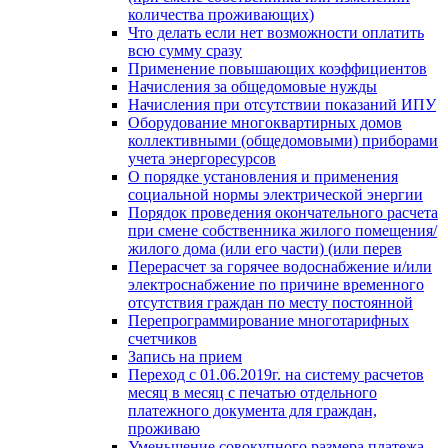
количества проживающих)
Что делать если нет возможности оплатить
всю сумму сразу
Применение повышающих коэффициентов
Начисления за общедомовые нужды
Начисления при отсутствии показаний ИПУ
Оборудование многоквартирных домов
коллективными (общедомовыми) приборами
учета энергоресурсов
О порядке установления и применения
социальной нормы электрической энергии
Порядок проведения окончательного расчета
при смене собственника жилого помещения/
жилого дома (или его части) (или перев
Перерасчет за горячее водоснабжение и/или
электроснабжение по причине временного
отсутствия граждан по месту постоянной
Перепрограммирование многотарифных
счетчиков
Запись на прием
Переход с 01.06.2019г. на систему расчетов
месяц в месяц с печатью отдельного
платежного документа для граждан,
проживаю
Уменьшение совокупного размера платежа