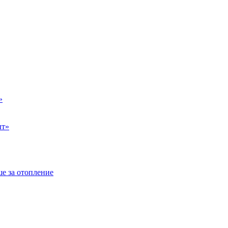
»
ыт»
е за отопление