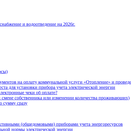
снабжение и водоотведение на 2026г.
осы)
ументов на оплату коммунальной услуги «Отопление» и проведе
ста для установки прибора учета электрической энергии
лектронные чеки об оплате?
ри смене собственника или изменении количества проживающих)
ю сумму сразу
ктивными (общедомовыми) приборами учета энергоресурсов
льной нормы электрической энергии