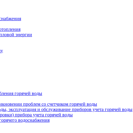
оснабжения
 отопления
епловой энергии
ду
бления горячей воды
икновении проблем со счетчиком горячей воды
оды, эксплуатация и обслуживание приборов учета горячей воды
ровки) прибора учета горячей воды
 горячего водоснабжения