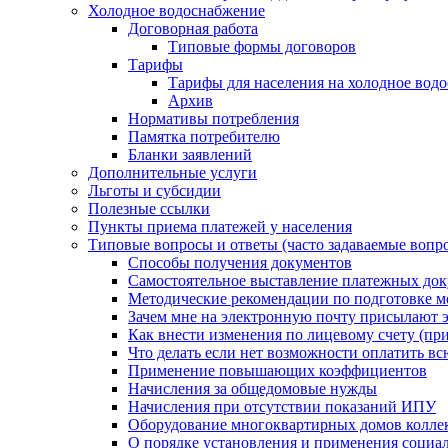
Холодное водоснабжение
Договорная работа
Типовые формы договоров
Тарифы
Тарифы для населения на холодное водо
Архив
Нормативы потребления
Памятка потребителю
Бланки заявлений
Дополнительные услуги
Льготы и субсидии
Полезные ссылки
Пункты приема платежей у населения
Типовые вопросы и ответы (часто задаваемые вопр
Способы получения документов
Самостоятельное выставление платежных док
Методические рекомендации по подготовке ме
Зачем мне на электронную почту присылают э
Как внести изменения по лицевому счету (п
Что делать если нет возможности оплатить вс
Применение повышающих коэффициентов
Начисления за общедомовые нужды
Начисления при отсутствии показаний ИПУ
Оборудование многоквартирных домов колле
О порядке установления и применения социа