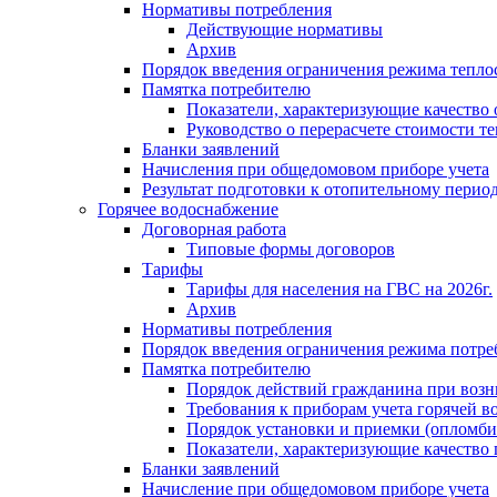
Нормативы потребления
Действующие нормативы
Архив
Порядок введения ограничения режима тепл
Памятка потребителю
Показатели, характеризующие качество
Руководство о перерасчете стоимости т
Бланки заявлений
Начисления при общедомовом приборе учета
Результат подготовки к отопительному перио
Горячее водоснабжение
Договорная работа
Типовые формы договоров
Тарифы
Тарифы для населения на ГВС на 2026г.
Архив
Нормативы потребления
Порядок введения ограничения режима потре
Памятка потребителю
Порядок действий гражданина при возн
Требования к приборам учета горячей в
Порядок установки и приемки (опломби
Показатели, характеризующие качество
Бланки заявлений
Начисление при общедомовом приборе учета