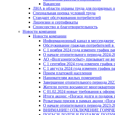
Вакансии
ЛНА в области охраны труда для подрядных 
Специальная оценка условий труда
Стандарт обслуживания потребителей
Лицензии и сертификаты
Спонсорство и благотворительность
Новости компании
Новости компании
Информационный канал в мессенджере
Обслуживание граждан-потребителей в 
С 1 ноября 2024 года изменен график 
О начале отопительного периода 2024-20
АО «Волгаэнергосбыт» призывает не ве
С 1 сентября 2024 года изменен графи
С 1 августа 2024 года изменен график 
Прием платежей населения
Нанимателям жилых помещений
Завершение отопительного периода 2023
Жители почти восьмисот многоквартирн
С 01.02.2024 новые требования к оформ
Итоги акции: «Погаси долги и подарок
Розыгрыш призов в рамках акции «Пога
О начале отопительного периода 2023-20
ВНИМАНИЕ! ОТКЛЮЧЕНИЕ ГОРЯЧ
ПОГАСИ ДОЛГИ И ПОДАРОК ПОЛУЧ