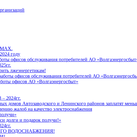
организаций
 MAX.
2024 году
работы офисов обслуживания потребителей АО «Волгаэнергосбыт
25гг.
рить лжеэнергетикам!
к работы офисов обслуживания потребителей АО «Волгаэнергосб
работы офисов АО «Волгаэнергосбыт»
 – 2024гг.
ых домов Автозаводского и Ленинского районов заплатят меньш
лению жалоб на качество электроснабжения
 получи»
си долги и подарок получи!»
24гг.
ЕГО ВОДОСНАБЖЕНИЯ!
И!