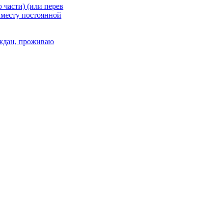
 части) (или перев
 месту постоянной
раждан, проживаю