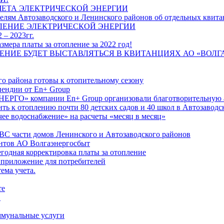
ЧЕТА ЭЛЕКТРИЧЕСКОЙ ЭНЕРГИИ
лям Автозаводского и Ленинского районов об отдельных квитан
ЛЕНИЕ ЭЛЕКТРИЧЕСКОЙ ЭНЕРГИИ
 – 2023гг.
ера платы за отопление за 2022 год!
ПЛЕНИЕ БУДЕТ ВЫСТАВЛЯТЬСЯ В КВИТАНЦИЯХ АО «ВОЛ
о района готовы к отопительному сезону
ендии от En+ Group
РГО» компании En+ Group организовали благотворительную а
ть к отоплению почти 80 детских садов и 40 школ в Автозавод
ее водоснабжение» на расчеты «месяц в месяц»
ВС части домов Ленинского и Автозаводского районов
нтов АО Волгаэнергосбыт
годная корректировка платы за отопление
 приложение для потребителей
ема учета.
те
"
оммунальные услуги