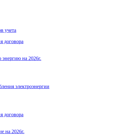
в учета
я договора
 энергию на 2026г.
бления электроэнергии
я договора
е на 2026г.