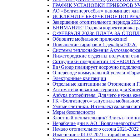
ГРАФИК УСТАНОВКИ ПРИБОРОВ У
АО «Волгаэнергосбыт» напоминает жите
ИСКЛЮЧИТЕ БЕЗУЧЕТНОЕ ПОТРЕБ
Завершение отопительного периода 2022
ВНИМАНИЕ! Годовая корректировка разм
С ФЕВРАЛЯ 2023г. ПЛАТА ЗА ОТО
Обновите мобильное приложение!
Повышение тарифов в 1 декабря 2022г.
Системы теплоснабжения Автозаводског
Нижегородские студенты получили стип
Сотрудники предприятий ГК «ВОЛГАЭНЕ
En+Group планирует досрочно подключи
О переводе коммунальной услуги «Горяч
Электронные квитанции
Отдельные квитанции за Отопление и Г
Автоматизированные сервисы для Клие
Азбука потребителя_Для чего нужна еже
ГК «Волгаэнерго» запустила мобильное
Умные счетчики. Интеллектуальная сист
Меры безопасности
Злостный неплательщик? Злись в темно
Нерабочие дни в АО "Волгаэнергосбыт
Начало отопительного сезона 2021-2022
Изменение с 01.07.2021г. тарифов на к