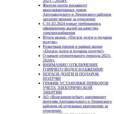
2023 – 2024гг.
Жители почти восьмисот
многоквартирных домов
Автозаводского и Ленинского районов
заплатят меньше за отопление
С 01.02.2024 новые требования к
оформлению жалоб на качество
электроснабжения
Итоги акции: «Погаси долги и подарок
получи»
Розыгрыш призов в рамках акции
«Погаси долги и подарок получи!»
О начале отопительного периода 2023-
2024гг.
ВНИМАНИЕ! ОТКЛЮЧЕНИЕ
ГОРЯЧЕГО ВОДОСНАБЖЕНИЯ!
ПОГАСИ ДОЛГИ И ПОДАРОК
ПОЛУЧИ!
ГРАФИК УСТАНОВКИ ПРИБОРОВ
УЧЕТА ЭЛЕКТРИЧЕСКОЙ
ЭНЕРГИИ
АО «Волгаэнергосбыт» напоминает
жителям Автозаводского и Ленинского
районов об отдельных квитанциях за
отопление.