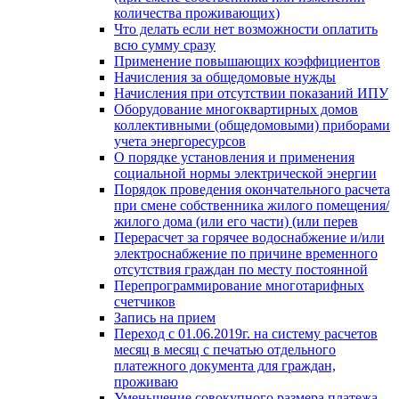
количества проживающих)
Что делать если нет возможности оплатить
всю сумму сразу
Применение повышающих коэффициентов
Начисления за общедомовые нужды
Начисления при отсутствии показаний ИПУ
Оборудование многоквартирных домов
коллективными (общедомовыми) приборами
учета энергоресурсов
О порядке установления и применения
социальной нормы электрической энергии
Порядок проведения окончательного расчета
при смене собственника жилого помещения/
жилого дома (или его части) (или перев
Перерасчет за горячее водоснабжение и/или
электроснабжение по причине временного
отсутствия граждан по месту постоянной
Перепрограммирование многотарифных
счетчиков
Запись на прием
Переход с 01.06.2019г. на систему расчетов
месяц в месяц с печатью отдельного
платежного документа для граждан,
проживаю
Уменьшение совокупного размера платежа