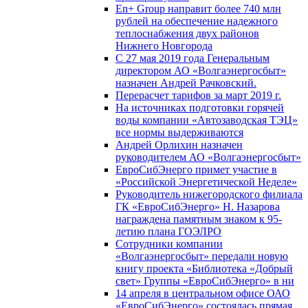
En+ Group направит более 740 млн
рублей на обеспечение надежного
теплоснабжения двух районов
Нижнего Новгорода
С 27 мая 2019 года Генеральным
директором АО «Волгаэнергосбыт»
назначен Андрей Рачковский.
Перерасчет тарифов за март 2019 г.
На источниках подготовки горячей
воды компании «Автозаводская ТЭЦ»
все нормы выдерживаются
Андрей Орлихин назначен
руководителем АО «Волгаэнергосбыт»
ЕвроСибЭнерго примет участие в
«Российской Энергетической Неделе»
Руководитель нижегородского филиала
ГК «ЕвроСибЭнерго» Н. Назарова
награждена памятным знаком к 95-
летию плана ГОЭЛРО
Сотрудники компании
«Волгаэнергосбыт» передали новую
книгу проекта «Библиотека «Добрый
свет» Группы «ЕвроСибЭнерго» в ни
14 апреля в центральном офисе ОАО
«ЕвроСибЭнерго» состоялась прямая