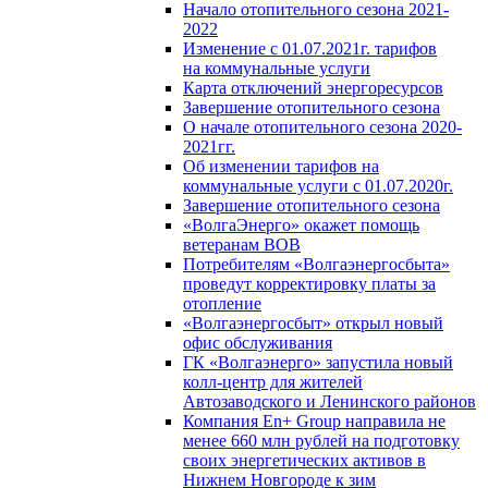
Начало отопительного сезона 2021-
2022
Изменение с 01.07.2021г. тарифов
на коммунальные услуги
Карта отключений энергоресурсов
Завершение отопительного сезона
О начале отопительного сезона 2020-
2021гг.
Об изменении тарифов на
коммунальные услуги с 01.07.2020г.
Завершение отопительного сезона
«ВолгаЭнерго» окажет помощь
ветеранам ВОВ
Потребителям «Волгаэнергосбыта»
проведут корректировку платы за
отопление
«Волгаэнергосбыт» открыл новый
офис обслуживания
ГК «Волгаэнерго» запустила новый
колл-центр для жителей
Автозаводского и Ленинского районов
Компания En+ Group направила не
менее 660 млн рублей на подготовку
своих энергетических активов в
Нижнем Новгороде к зим