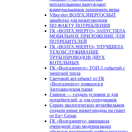
неплательщики вынуждают
коммунальщиков принимать меры
Viber-бот ВОЛГАЭНЕРГОСБЫТ
заработал для нижегородцев
ПО ФАКТУ ПОТРЕБЛЕНИЯ
ГК «ВОЛГАЭНЕРГО» ЗАПУСТИЛА
МОБИЛЬНОЕ ПРИЛОЖЕНИЕ ДЛЯ
ПОТРЕБИТЕЛЕЙ
ГК «ВОЛГАЭНЕРГО» УЛУЧШИЛА
ТЕХОБСЛУЖИВАНИЕ
ТРУБОПРОВОДОВ ДВУХ
КОТЕЛЬНЫХ
ГК «Волгаэнерго»: ТОП-5 событий с
энергией тепла
Световой арт-объект от ГК
«Волгаэнерго» появился в
Автозаводском парке
Главное — создать условия: и для
потребителей, и для сотрудников
Серию экологических мультфильмов
создали юные нижегородцы на грант
от En+ Group
ГК «Волгаэнерго» завершила
очередной этап модернизации
объектов внутренней инфраструктуры