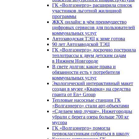
ГК «Волгаэнерго» расширила список
участников льготной жилищной
программы
ЖКХ онлайн: в чём преимущество
цифровых сервисов для пользователей
коммунальных услуг
Автозаводская ТЭЦ к зиме готова
90 лет Автозаводской ТЭЦ
ГК «Волгаэнерго» досрочно построила
теплотрассы к двум детским садам
в Нижнем Новгороде
В свете долгов: какие права и
обязанности есть у потребителя
коммунальных услуг
Экологический интерактивный макет
создан в музее «Кварки» на средства
гранта от En+ Group
Тепловые насосные станции ГК
«Волгаэнерго» стали арт-объектами
«Сделаем мир лучше». Нижегородцы
убрали с берега озера больше 700 кг
мусора
ГК «Волгаэнерго» помогла
первоклассникам собраться в школу