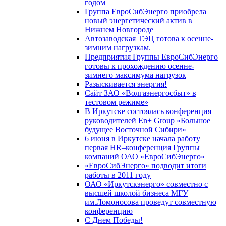
годом
Группа ЕвроСибЭнерго приобрела
новый энергетический актив в
Нижнем Новгороде
Автозаводская ТЭЦ готова к осенне-
зимним нагрузкам.
Предприятия Группы ЕвроСибЭнерго
готовы к прохождению осенне-
зимнего максимума нагрузок
Разыскивается энергия!
Сайт ЗАО «Волгаэнергосбыт» в
тестовом режиме»
В Иркутске состоялась конференция
руководителей En+ Group «Большое
будущее Восточной Сибири»
6 июня в Иркутске начала работу
первая HR–конференция Группы
компаний ОАО «ЕвроСибЭнерго»
«ЕвроСибЭнерго» подводит итоги
работы в 2011 году
ОАО «Иркутскэнерго» совместно с
высшей школой бизнеса МГУ
им.Ломоносова проведут совместную
конференцию
С Днем Победы!