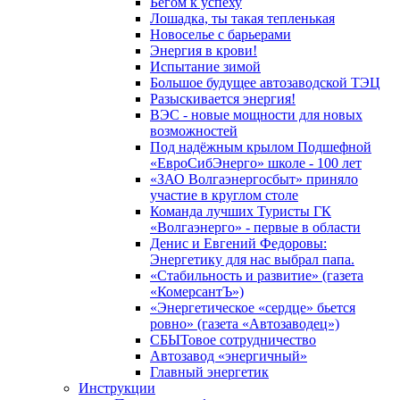
Бегом к успеху
Лошадка, ты такая тепленькая
Новоселье с барьерами
Энергия в крови!
Испытание зимой
Большое будущее автозаводской ТЭЦ
Разыскивается энергия!
ВЭС - новые мощности для новых
возможностей
Под надёжным крылом Подшефной
«ЕвроСибЭнерго» школе - 100 лет
«ЗАО Волгаэнергосбыт» приняло
участие в круглом столе
Команда лучших Туристы ГК
«Волгаэнерго» - первые в области
Денис и Евгений Федоровы:
Энергетику для нас выбрал папа.
«Стабильность и развитие» (газета
«КомерсантЪ»)
«Энергетическое «сердце» бьется
ровно» (газета «Автозаводец»)
СБЫТовое сотрудничество
Автозавод «энергичный»
Главный энергетик
Инструкции