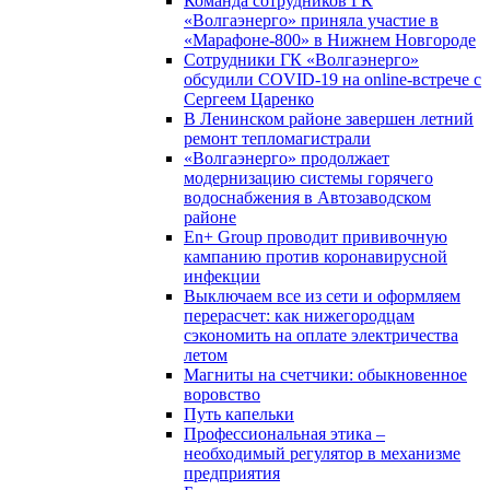
Команда сотрудников ГК
«Волгаэнерго» приняла участие в
«Марафоне-800» в Нижнем Новгороде
Сотрудники ГК «Волгаэнерго»
обсудили COVID-19 на online-встрече с
Сергеем Царенко
В Ленинском районе завершен летний
ремонт тепломагистрали
«Волгаэнерго» продолжает
модернизацию системы горячего
водоснабжения в Автозаводском
районе
En+ Group проводит прививочную
кампанию против коронавирусной
инфекции
Выключаем все из сети и оформляем
перерасчет: как нижегородцам
сэкономить на оплате электричества
летом
Магниты на счетчики: обыкновенное
воровство
Путь капельки
Профессиональная этика –
необходимый регулятор в механизме
предприятия