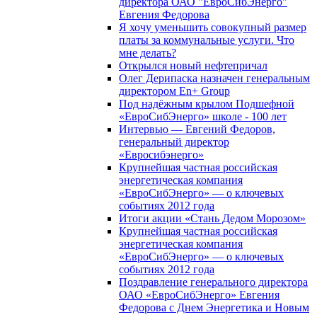
директора ОАО "ЕвроСибЭнерго"
Евгения Федорова
Я хочу уменьшить совокупный размер
платы за коммунальные услуги. Что
мне делать?
Открылся новый нефтепричал
Олег Дерипаска назначен генеральным
директором En+ Group
Под надёжным крылом Подшефной
«ЕвроСибЭнерго» школе - 100 лет
Интервью — Евгений Федоров,
генеральный директор
«Евросибэнерго»
Крупнейшая частная российская
энергетическая компания
«ЕвроСибЭнерго» — о ключевых
событиях 2012 года
Итоги акции «Стань Дедом Морозом»
Крупнейшая частная российская
энергетическая компания
«ЕвроСибЭнерго» — о ключевых
событиях 2012 года
Поздравление генерального директора
ОАО «ЕвроСибЭнерго» Евгения
Федорова с Днем Энергетика и Новым