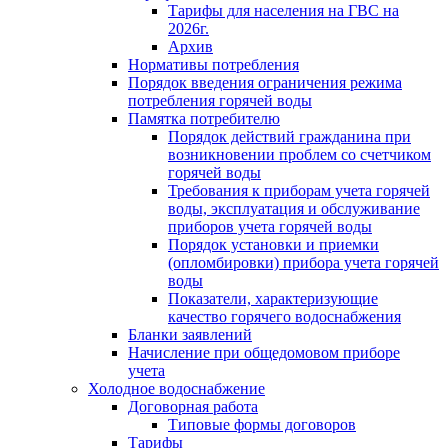
Тарифы для населения на ГВС на
2026г.
Архив
Нормативы потребления
Порядок введения ограничения режима
потребления горячей воды
Памятка потребителю
Порядок действий гражданина при
возникновении проблем со счетчиком
горячей воды
Требования к приборам учета горячей
воды, эксплуатация и обслуживание
приборов учета горячей воды
Порядок установки и приемки
(опломбировки) прибора учета горячей
воды
Показатели, характеризующие
качество горячего водоснабжения
Бланки заявлений
Начисление при общедомовом приборе
учета
Холодное водоснабжение
Договорная работа
Типовые формы договоров
Тарифы