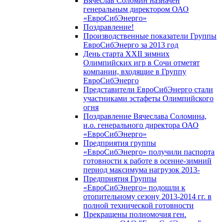
Вячеслав Соломин назначен
генеральным директором ОАО
«ЕвроСибЭнерго»
Поздравление!
Производственные показатели Группы
ЕвроСибЭнерго за 2013 год
День старта XXII зимних
Олимпийских игр в Сочи отметят
компании, входящие в Группу
ЕвроСибЭнерго
Представители ЕвроСибЭнерго стали
участниками эстафеты Олимпийского
огня
Поздравление Вячеслава Соломина,
и.о. генерального директора ОАО
«ЕвроСибЭнерго»
Предприятия группы
«ЕвроСибЭнерго» получили паспорта
готовности к работе в осенне-зимний
период максимума нагрузок 2013-
Предприятия Группы
«ЕвроСибЭнерго» подошли к
отопительному сезону 2013-2014 гг. в
полной технической готовности
Прекращены полномочия ген.