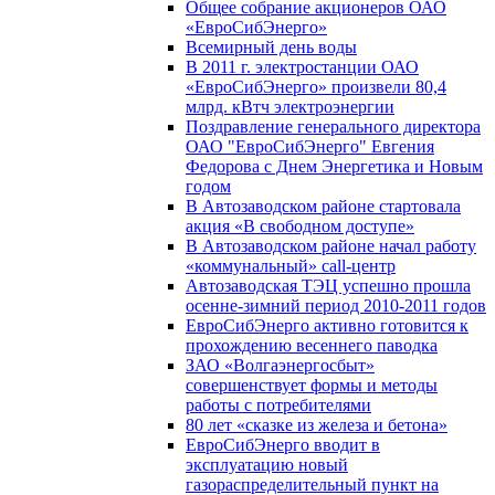
Общее собрание акционеров ОАО
«ЕвроСибЭнерго»
Всемирный день воды
В 2011 г. электростанции ОАО
«ЕвроСибЭнерго» произвели 80,4
млрд. кВтч электроэнергии
Поздравление генерального директора
ОАО "ЕвроСибЭнерго" Евгения
Федорова с Днем Энергетика и Новым
годом
В Автозаводском районе стартовала
акция «В свободном доступе»
В Автозаводском районе начал работу
«коммунальный» call-центр
Автозаводская ТЭЦ успешно прошла
осенне-зимний период 2010-2011 годов
ЕвроСибЭнерго активно готовится к
прохождению весеннего паводка
ЗАО «Волгаэнергосбыт»
совершенствует формы и методы
работы с потребителями
80 лет «сказке из железа и бетона»
ЕвроСибЭнерго вводит в
эксплуатацию новый
газораспределительный пункт на