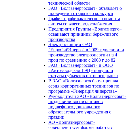
технической области
ЗАО «Волгаэнергосбыт» объявляет о
проведении открытого конкурса
График профилактического ремонта
систем горячего водоснабжения
Предприятия Группы «Волгаэнерго»
осваивают принципы бережливого
производства
Электростанции ОАО
"ЕвроСибЭнерго" в 2009 г увеличили
производство электроэнергии на 4
проц по сравнению с 2008 г до 82,
ЗАО «Волгаэнергосбыт» и ООО
«Автозаводская ТЭЦ» получили
статусы субъектов оптового рынка
В ЗАО «Волгаэнергосбыт» прошла
серия корпоративных тренингов по
программе «Генерация лидерства»
Руководители ЗАО «Волгаэнергосбыт»
поздравили воспитанников
подшефного дошкольного
образовательного учреждения с
праздни
АО «Волгаэнергосбыт»
совершенствует формы работы с