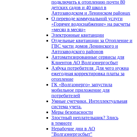
подключить к отоплению почти 80
детских садов и 40 школ в
Автозаводском и Ленинском районах
О переводе коммунальной услуги
«Горячее водоснабжение» на расчеты
«месяц в месяц»
Электронные квитанции
Отдельные квитанции за Отопление и
ГВС части домов Ленинского и
Автозаводского районов
Автоматизированные сервисы для
Клиентов АО Волгаэнергосбыт
Азбука потребителя_Для чего нужна
ежегодная корректировка платы за
отопление
ГК «Волгаэнерго» запустила
мобильное приложение для
потребителей
Умные счетчики. Интеллектуальная
система учета.
Меры безопасности
Злостный неплательщик? Злись
в темноте
Нерабочие дни в АО
"Волгаэнергосбыт"