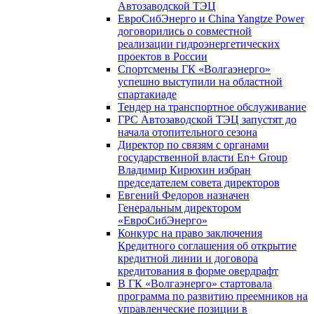
Автозаводской ТЭЦ
ЕвроСибЭнерго и China Yangtze Power
договорились о совместной
реализации гидроэнергетических
проектов в России
Спортсмены ГК «Волгаэнерго»
успешно выступили на областной
спартакиаде
Тендер на транспортное обслуживание
ГРС Автозаводской ТЭЦ запустят до
начала отопительного сезона
Директор по связям с органами
государственной власти En+ Group
Владимир Кирюхин избран
председателем совета директоров
Евгений Федоров назначен
Генеральным директором
«ЕвроСибЭнерго»
Конкурс на право заключения
Кредитного соглашения об открытие
кредитной линии и договора
кредитования в форме овердрафт
В ГК «Волгаэнерго» стартовала
программа по развитию преемников на
управленческие позиции в