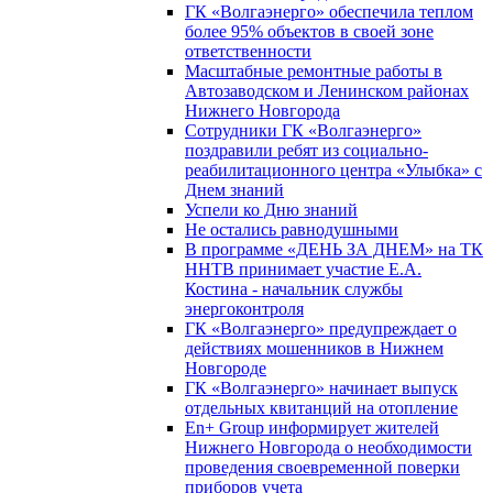
ГК «Волгаэнерго» обеспечила теплом
более 95% объектов в своей зоне
ответственности
Масштабные ремонтные работы в
Автозаводском и Ленинском районах
Нижнего Новгорода
Сотрудники ГК «Волгаэнерго»
поздравили ребят из социально-
реабилитационного центра «Улыбка» с
Днем знаний
Успели ко Дню знаний
Не остались равнодушными
В программе «ДЕНЬ ЗА ДНЕМ» на ТК
ННТВ принимает участие Е.А.
Костина - начальник службы
энергоконтроля
ГК «Волгаэнерго» предупреждает о
действиях мошенников в Нижнем
Новгороде
ГК «Волгаэнерго» начинает выпуск
отдельных квитанций на отопление
En+ Group информирует жителей
Нижнего Новгорода о необходимости
проведения своевременной поверки
приборов учета