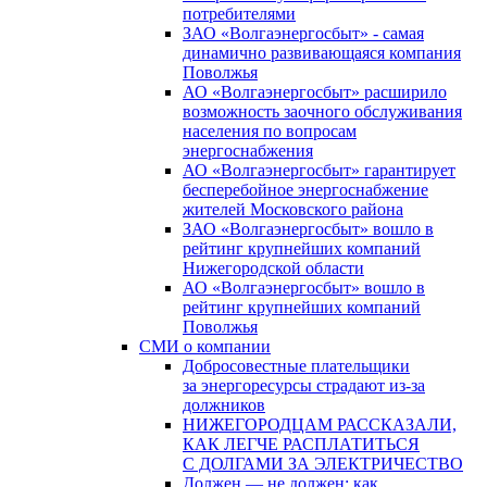
потребителями
ЗАО «Волгаэнергосбыт» - самая
динамично развивающаяся компания
Поволжья
АО «Волгаэнергосбыт» расширило
возможность заочного обслуживания
населения по вопросам
энергоснабжения
АО «Волгаэнергосбыт» гарантирует
бесперебойное энергоснабжение
жителей Московского района
ЗАО «Волгаэнергосбыт» вошло в
рейтинг крупнейших компаний
Нижегородской области
АО «Волгаэнергосбыт» вошло в
рейтинг крупнейших компаний
Поволжья
СМИ о компании
Добросовестные плательщики
за энергоресурсы страдают из-за
должников
НИЖЕГОРОДЦАМ РАССКАЗАЛИ,
КАК ЛЕГЧЕ РАСПЛАТИТЬСЯ
С ДОЛГАМИ ЗА ЭЛЕКТРИЧЕСТВО
Должен — не должен: как