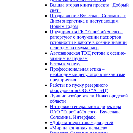
Вышла вторая книга проекта "Добрый
свет"
Поздравление Вячеслава Соломина с
Днем энергетика и наступающим
Новым годом
Предприятия ГК "ЕвроСибЭнерго"
рапортуют о получении паспортов
готовности к работе в осенне-зимний
период максимума нагр
Автозаводская ТЭЦ готова к осенне-
зимним нагрузкам
Бегом к успеху
Профессиональная этика –
необходимый регулятор в механизме
предприятия
Работы по пуску резервного
оборудования ООО "АТЭЦ"
Лучшие изобретатели Нижегородской
области
Интервью генерального директора
ОАО "ЕвроСибЭнеого" Вячеслава
Соломина, Интерфакс.
«Добрая энергетика» для детей
«Мир на кончиках пальцев»