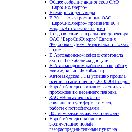
Общее собрание акционеров ОАО
«ЕвроСибЭнерго»
Всемирный день воды
В 2011 г. электростанции ОАО
«ЕвроСибЭнерго» произвели 80,4
млрд. кВтч электроэнергии
Поздравление генерального директора
ОАО "ЕвроСибЭнерго" Евгения
Федорова с Днем Энергетика и Новым
годом
В Автозаводском районе стартовала
акция «В свободном доступе»
В Автозаводском районе начал работу
«коммунальный» call-центр
Автозаводская ТЭЦ успешно прошла
осенне-зимний период 2010-2011 годов
ЕвроСибЭнерго активно готовится к
прохождению весеннего паводка
ЗАО «Волгаэнергосбыт»
совершенствует формы и методы
работы с потребителями
80 лет «сказке из железа и бетона»
ЕвроСибЭнерго вводит в
эксплуатацию новый
газораспределительный пункт на