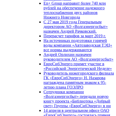
En+ Group направит более 740 млн
рублей на обеспечение надежного
теплоснабжения двух районов
Нижнего Новгорода
С 27 мая 2019 года Генеральным
директором АО «Волгаэнергосбыт»
назначен Андрей Рачковский.
Перерасчет тарифов за март 2019 г.
На источниках подготовки горячей
воды компании «Автозаводская ТЭЦ»
все нормы выдерживаются
Андрей Орлихин назначен
руководителем АО «Волгаэнергосбыт»
ЕвроСибЭнерго примет участие в
«Российской Энергетической Неделе»
Руководитель нижегородского филиала
ГК «ЕвроСибЭнерго» Н. Назарова
награждена памятным знаком к 95-
летию плана ГОЭЛРО
Сотрудники компании
«Волгаэнергосбыт» передали новую
книгу проекта «Библиотека «Добрый
свет» Группы «ЕвроСибЭнерго» в ни
14 апреля в центральном офисе ОАО
«ЕвроСибЭнерго» состоялась прямая