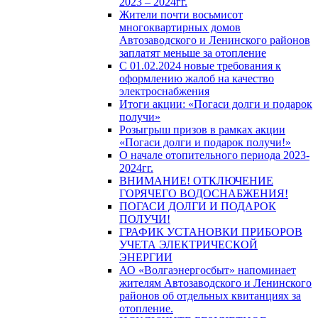
2023 – 2024гг.
Жители почти восьмисот
многоквартирных домов
Автозаводского и Ленинского районов
заплатят меньше за отопление
С 01.02.2024 новые требования к
оформлению жалоб на качество
электроснабжения
Итоги акции: «Погаси долги и подарок
получи»
Розыгрыш призов в рамках акции
«Погаси долги и подарок получи!»
О начале отопительного периода 2023-
2024гг.
ВНИМАНИЕ! ОТКЛЮЧЕНИЕ
ГОРЯЧЕГО ВОДОСНАБЖЕНИЯ!
ПОГАСИ ДОЛГИ И ПОДАРОК
ПОЛУЧИ!
ГРАФИК УСТАНОВКИ ПРИБОРОВ
УЧЕТА ЭЛЕКТРИЧЕСКОЙ
ЭНЕРГИИ
АО «Волгаэнергосбыт» напоминает
жителям Автозаводского и Ленинского
районов об отдельных квитанциях за
отопление.