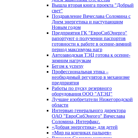
Вышла вторая книга проекта "Добрый
свет"
Поздравление Вячеслава Соломина с
Днем энергетика и наступающим
Новым годом
Предприятия ГК "ЕвроСибЭнерго"
рапортуют о получении паспортов
готовности к работе в осенне-зимний
период максимума нагр
Автозаводская ТЭЦ готова к осенне-
зимним нагрузкам
Бегом к успеху
Профессиональная этика –
необходимый регулятор в механизме
предприятия
Работы по пуску резервного
оборудования ООО "АТЭЦ"
Лучшие изобретатели Нижегородской
области
Интервью генерального директора
ОАО "ЕвроСибЭнеого" Вячеслава
Соломина, Интерфакс.
«Добрая энергетика» для детей
«Мир на кончиках пальцев»