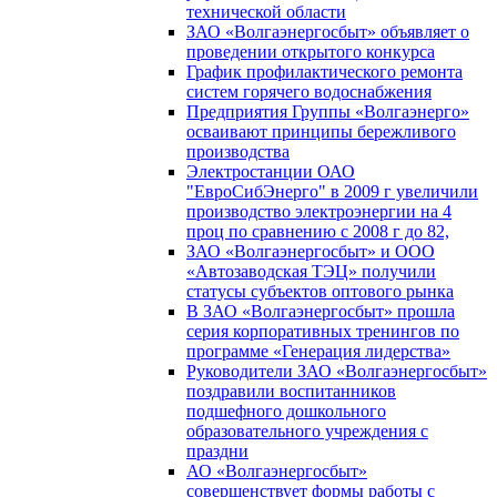
технической области
ЗАО «Волгаэнергосбыт» объявляет о
проведении открытого конкурса
График профилактического ремонта
систем горячего водоснабжения
Предприятия Группы «Волгаэнерго»
осваивают принципы бережливого
производства
Электростанции ОАО
"ЕвроСибЭнерго" в 2009 г увеличили
производство электроэнергии на 4
проц по сравнению с 2008 г до 82,
ЗАО «Волгаэнергосбыт» и ООО
«Автозаводская ТЭЦ» получили
статусы субъектов оптового рынка
В ЗАО «Волгаэнергосбыт» прошла
серия корпоративных тренингов по
программе «Генерация лидерства»
Руководители ЗАО «Волгаэнергосбыт»
поздравили воспитанников
подшефного дошкольного
образовательного учреждения с
праздни
АО «Волгаэнергосбыт»
совершенствует формы работы с