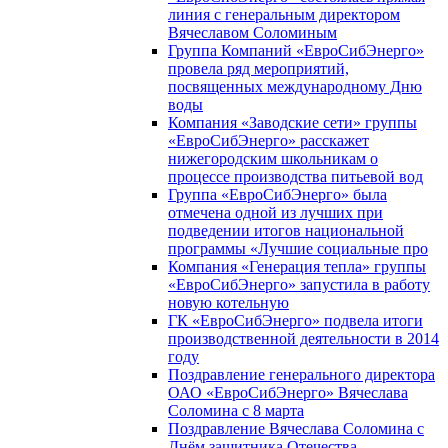
линия с генеральным директором
Вячеславом Соломиным
Группа Компаний «ЕвроСибЭнерго»
провела ряд мероприятий,
посвященных международному Дню
воды
Компания «Заводские сети» группы
«ЕвроСибЭнерго» расскажет
нижегородским школьникам о
процессе производства питьевой вод
Группа «ЕвроСибЭнерго» была
отмечена одной из лучших при
подведении итогов национальной
программы «Лучшие социальные про
Компания «Генерация тепла» группы
«ЕвроСибЭнерго» запустила в работу
новую котельную
ГК «ЕвроСибЭнерго» подвела итоги
производственной деятельности в 2014
году
Поздравление генерального директора
ОАО «ЕвроСибЭнерго» Вячеслава
Соломина с 8 марта
Поздравление Вячеслава Соломина с
Днём защитника Отечества