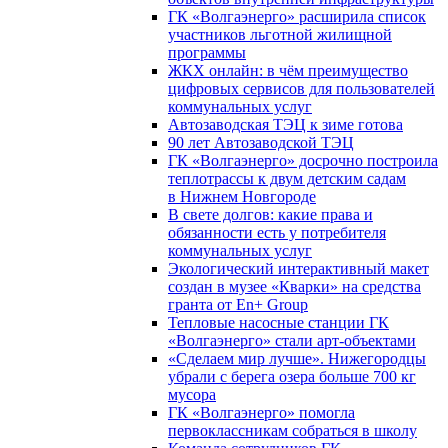
ГК «Волгаэнерго» расширила список
участников льготной жилищной
программы
ЖКХ онлайн: в чём преимущество
цифровых сервисов для пользователей
коммунальных услуг
Автозаводская ТЭЦ к зиме готова
90 лет Автозаводской ТЭЦ
ГК «Волгаэнерго» досрочно построила
теплотрассы к двум детским садам
в Нижнем Новгороде
В свете долгов: какие права и
обязанности есть у потребителя
коммунальных услуг
Экологический интерактивный макет
создан в музее «Кварки» на средства
гранта от En+ Group
Тепловые насосные станции ГК
«Волгаэнерго» стали арт-объектами
«Сделаем мир лучше». Нижегородцы
убрали с берега озера больше 700 кг
мусора
ГК «Волгаэнерго» помогла
первоклассникам собраться в школу