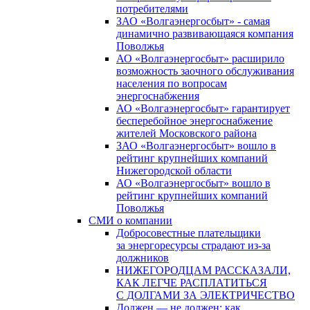
потребителями
ЗАО «Волгаэнергосбыт» - самая
динамично развивающаяся компания
Поволжья
АО «Волгаэнергосбыт» расширило
возможность заочного обслуживания
населения по вопросам
энергоснабжения
АО «Волгаэнергосбыт» гарантирует
бесперебойное энергоснабжение
жителей Московского района
ЗАО «Волгаэнергосбыт» вошло в
рейтинг крупнейших компаний
Нижегородской области
АО «Волгаэнергосбыт» вошло в
рейтинг крупнейших компаний
Поволжья
СМИ о компании
Добросовестные плательщики
за энергоресурсы страдают из-за
должников
НИЖЕГОРОДЦАМ РАССКАЗАЛИ,
КАК ЛЕГЧЕ РАСПЛАТИТЬСЯ
С ДОЛГАМИ ЗА ЭЛЕКТРИЧЕСТВО
Должен — не должен: как