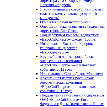
директора ОАО "ЕвроСибЭнерго"
Евгения Федорова
Я хочу уменьшить совокупный размер
платы за коммунальные услуги. Что
мне делать?
Открылся новый нефтепричал
Олег Дерипаска назначен генеральным
директором En+ Group
Под надёжным крылом Подшефной
«ЕвроСибЭнерго» школе - 100 лет
Интервью — Евгений Федоров,
генеральный директор
«Евросибэнерго»
Крупнейшая частная российская
энергетическая компания
«ЕвроСибЭнерго» — о ключевых
событиях 2012 года
Итоги акции «Стань Дедом Морозом»
Крупнейшая частная российская
энергетическая компания
«ЕвроСибЭнерго» — о ключевых
событиях 2012 года
Поздравление генерального директора
ОАО «ЕвроСибЭнерго» Евгения
Федорова с Днем Энергетика и Новым