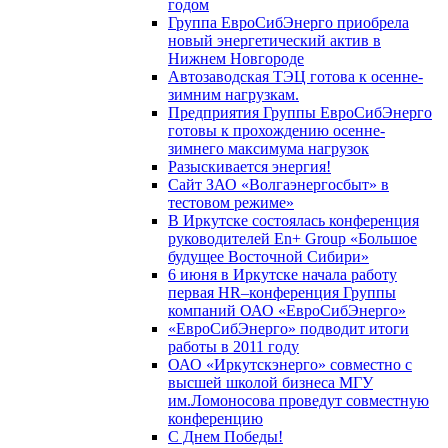
годом
Группа ЕвроСибЭнерго приобрела
новый энергетический актив в
Нижнем Новгороде
Автозаводская ТЭЦ готова к осенне-
зимним нагрузкам.
Предприятия Группы ЕвроСибЭнерго
готовы к прохождению осенне-
зимнего максимума нагрузок
Разыскивается энергия!
Сайт ЗАО «Волгаэнергосбыт» в
тестовом режиме»
В Иркутске состоялась конференция
руководителей En+ Group «Большое
будущее Восточной Сибири»
6 июня в Иркутске начала работу
первая HR–конференция Группы
компаний ОАО «ЕвроСибЭнерго»
«ЕвроСибЭнерго» подводит итоги
работы в 2011 году
ОАО «Иркутскэнерго» совместно с
высшей школой бизнеса МГУ
им.Ломоносова проведут совместную
конференцию
С Днем Победы!