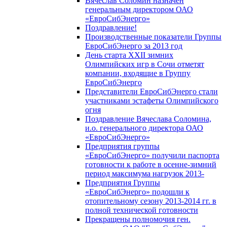
Вячеслав Соломин назначен
генеральным директором ОАО
«ЕвроСибЭнерго»
Поздравление!
Производственные показатели Группы
ЕвроСибЭнерго за 2013 год
День старта XXII зимних
Олимпийских игр в Сочи отметят
компании, входящие в Группу
ЕвроСибЭнерго
Представители ЕвроСибЭнерго стали
участниками эстафеты Олимпийского
огня
Поздравление Вячеслава Соломина,
и.о. генерального директора ОАО
«ЕвроСибЭнерго»
Предприятия группы
«ЕвроСибЭнерго» получили паспорта
готовности к работе в осенне-зимний
период максимума нагрузок 2013-
Предприятия Группы
«ЕвроСибЭнерго» подошли к
отопительному сезону 2013-2014 гг. в
полной технической готовности
Прекращены полномочия ген.