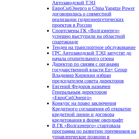
Автозаводской ТЭЦ
ЕвроСибЭнерго и China Yangtze Power
договорились о совместной
реализации гидроэнергетических
проектов в России
Спортсмены ГК «Волгаэнерго»
успешно выступили на областной
спартакиаде
Тендер на транспортное обслуживание
ГРС Автозаводской ТЭЦ запустят до
начала отопительного сезона
Директор по связям с органами
государственной власти En+ Group
Владимир Кирюхин избран
председателем совета директоров
Евгений Федоров назначен
Генеральным директором
«ЕвроСибЭнерго»
Конкурс на право заключения
Кредитного соглашения об открытие
кредитной линии и договора
кредитования в форме овердрафт
В ГК «Волгаэнерго» стартовала
программа по развитию преемников на
управленческие позиции в