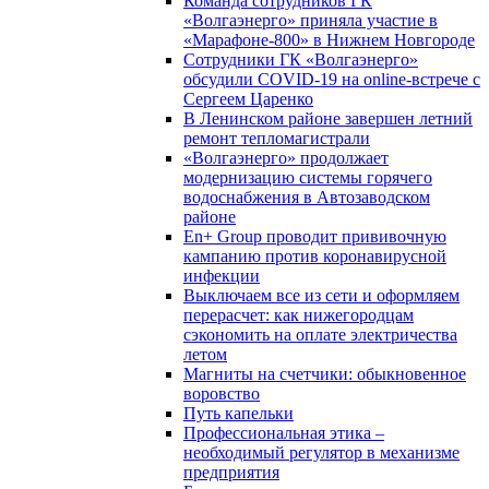
Команда сотрудников ГК
«Волгаэнерго» приняла участие в
«Марафоне-800» в Нижнем Новгороде
Сотрудники ГК «Волгаэнерго»
обсудили COVID-19 на online-встрече с
Сергеем Царенко
В Ленинском районе завершен летний
ремонт тепломагистрали
«Волгаэнерго» продолжает
модернизацию системы горячего
водоснабжения в Автозаводском
районе
En+ Group проводит прививочную
кампанию против коронавирусной
инфекции
Выключаем все из сети и оформляем
перерасчет: как нижегородцам
сэкономить на оплате электричества
летом
Магниты на счетчики: обыкновенное
воровство
Путь капельки
Профессиональная этика –
необходимый регулятор в механизме
предприятия