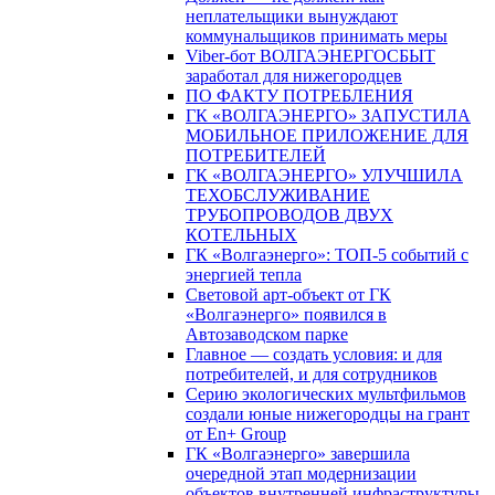
неплательщики вынуждают
коммунальщиков принимать меры
Viber-бот ВОЛГАЭНЕРГОСБЫТ
заработал для нижегородцев
ПО ФАКТУ ПОТРЕБЛЕНИЯ
ГК «ВОЛГАЭНЕРГО» ЗАПУСТИЛА
МОБИЛЬНОЕ ПРИЛОЖЕНИЕ ДЛЯ
ПОТРЕБИТЕЛЕЙ
ГК «ВОЛГАЭНЕРГО» УЛУЧШИЛА
ТЕХОБСЛУЖИВАНИЕ
ТРУБОПРОВОДОВ ДВУХ
КОТЕЛЬНЫХ
ГК «Волгаэнерго»: ТОП-5 событий с
энергией тепла
Световой арт-объект от ГК
«Волгаэнерго» появился в
Автозаводском парке
Главное — создать условия: и для
потребителей, и для сотрудников
Серию экологических мультфильмов
создали юные нижегородцы на грант
от En+ Group
ГК «Волгаэнерго» завершила
очередной этап модернизации
объектов внутренней инфраструктуры