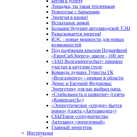
Бегом к успеху
Лошадка, ты такая тепленькая
Новоселье с барьерами
Энергия в крови!
Испытание зимой
Большое будущее автозаводской ТЭЦ
Разыскивается энергия!
ВЭС - новые мощности для новых
возможностей
Под надёжным крылом Подшефной
«ЕвроСибЭнерго» школе - 100 лет
«ЗАО Волгаэнергосбыт» приняло
участие в круглом столе
Команда лучших Туристы ГК
«Волгаэнерго» - первые в области
Денис и Евгений Федоровы:
Энергетику для нас выбрал папа.
«Стабильность и развитие» (газета
«КомерсантЪ»)
«Энергетическое «сердце» бьется
ровно» (газета «Автозаводец»)
СБЫТовое сотрудничество
Автозавод «энергичный»
Главный энергетик
Инструкции