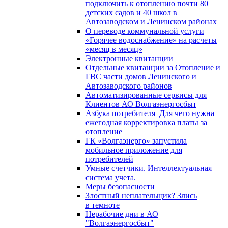
подключить к отоплению почти 80
детских садов и 40 школ в
Автозаводском и Ленинском районах
О переводе коммунальной услуги
«Горячее водоснабжение» на расчеты
«месяц в месяц»
Электронные квитанции
Отдельные квитанции за Отопление и
ГВС части домов Ленинского и
Автозаводского районов
Автоматизированные сервисы для
Клиентов АО Волгаэнергосбыт
Азбука потребителя_Для чего нужна
ежегодная корректировка платы за
отопление
ГК «Волгаэнерго» запустила
мобильное приложение для
потребителей
Умные счетчики. Интеллектуальная
система учета.
Меры безопасности
Злостный неплательщик? Злись
в темноте
Нерабочие дни в АО
"Волгаэнергосбыт"