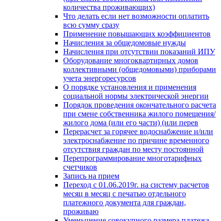
количества проживающих)
Что делать если нет возможности оплатить
всю сумму сразу
Применение повышающих коэффициентов
Начисления за общедомовые нужды
Начисления при отсутствии показаний ИПУ
Оборудование многоквартирных домов
коллективными (общедомовыми) приборами
учета энергоресурсов
О порядке установления и применения
социальной нормы электрической энергии
Порядок проведения окончательного расчета
при смене собственника жилого помещения/
жилого дома (или его части) (или перев
Перерасчет за горячее водоснабжение и/или
электроснабжение по причине временного
отсутствия граждан по месту постоянной
Перепрограммирование многотарифных
счетчиков
Запись на прием
Переход с 01.06.2019г. на систему расчетов
месяц в месяц с печатью отдельного
платежного документа для граждан,
проживаю
Уменьшение совокупного размера платежа