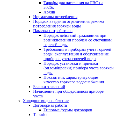
Тарифы для населения на ГВС на
2026г.
Архив
Нормативы потребления
Порядок введения ограничения режима
потребления горячей воды
Памятка потребителю
Порядок действий гражданина при
возникновении проблем со счетчиком
горячей воды
Требования к приборам учета горячей
воды, эксплуатация и обслуживание
приборов учета горячей воды
Порядок установки и приемки
(опломбировки) прибора учета горячей
воды
Показатели, характеризующие
качество горячего водоснабжения
Бланки заявлений
Начисление при общедомовом приборе
учета
Холодное водоснабжение
Договорная работа
Типовые формы договоров
Тарифы