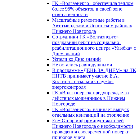
ГК «Волгаэнерго» обеспечила теплом
более 95% объектов в своей зоне
ответственности
Масштабные ремонтные работы в
Автозаводском и Ленинском районах
Нижнего Новгорода
Сотрудники ГК «Волгаэнерго»
поздравили ребят из социально-
реабилитационного центра «Улыбка» с
Днем знаний
Успели ко Дню знаний
Не остались равнодушными
В программе «ДЕНЬ ЗА ДНЕМ» на ТК
ННТВ принимает участие Е.А.
Костина - начальник службы
энергоконтроля
ГК «Волгаэнерго» предупреждает о
действиях мошенников в Нижнем
Новгороде
ГК «Волгаэнерго» начинает выпуск
отдельных квитанций на отопление
En+ Group информирует жителей
Нижнего Новгорода о необходимости
проведения своевременной поверки
приборов учета