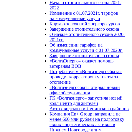
Начало отопительного сезона 2021-
2022
Изменение с 01.07.2021г. тарифов
на коммунальные услуги
Карта отключений энергоресурсов
Завершение отопительного сезона
О начале отопительного сезона 2020-
2021гг.
Об изменении тарифов на
коммунальные услуги с 01.07.2020г.
Завершение отопительного сезона
«ВолгаЭнерго» окажет помощь
ветеранам ВОВ
Потребителям «Волгаэнергосбыта»
проведут корректировку платы за
отопление
«Волгаэнергосбыт» открыл новый
офис обслуживания
ГК «Волгаэнерго» запустила новый
колл-центр для жителей
Автозаводского и Ленинского районов
Компания En+ Group направила не
менее 660 млн рублей на подготовку
своих энергетических активов в
Нижнем Новгороде к зим