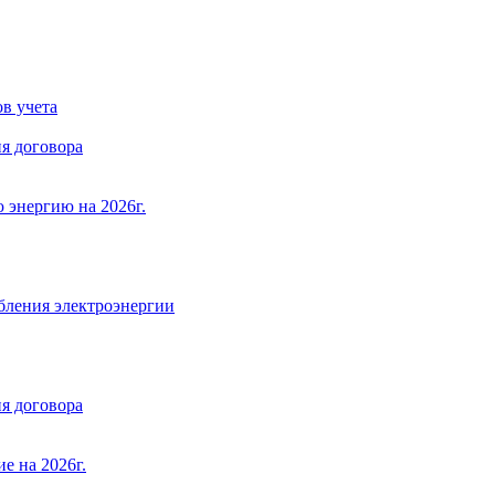
в учета
я договора
 энергию на 2026г.
бления электроэнергии
я договора
е на 2026г.