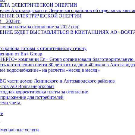
ЧЕТА ЭЛЕКТРИЧЕСКОЙ ЭНЕРГИИ
лям Автозаводского и Ленинского районов об отдельных квитан
ЛЕНИЕ ЭЛЕКТРИЧЕСКОЙ ЭНЕРГИИ
 – 2023гг.
ера платы за отопление за 2022 год!
ПЛЕНИЕ БУДЕТ ВЫСТАВЛЯТЬСЯ В КВИТАНЦИЯХ АО «ВОЛ
о района готовы к отопительному сезону
ендии от En+ Group
РГО» компании En+ Group организовали благотворительную а
ть к отоплению почти 80 детских садов и 40 школ в Автозавод
ее водоснабжение» на расчеты «месяц в месяц»
ВС части домов Ленинского и Автозаводского районов
нтов АО Волгаэнергосбыт
годная корректировка платы за отопление
 приложение для потребителей
ема учета.
те
"
оммунальные услуги