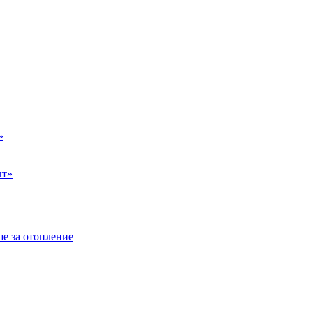
»
ыт»
е за отопление