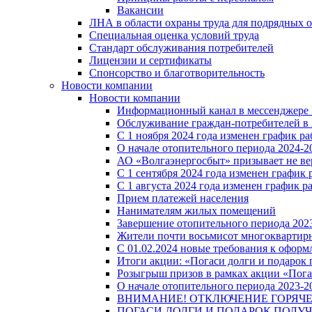
Вакансии
ЛНА в области охраны труда для подрядных 
Специальная оценка условий труда
Стандарт обслуживания потребителей
Лицензии и сертификаты
Спонсорство и благотворительность
Новости компании
Новости компании
Информационный канал в мессенджере
Обслуживание граждан-потребителей в 
С 1 ноября 2024 года изменен график 
О начале отопительного периода 2024-20
АО «Волгаэнергосбыт» призывает не ве
С 1 сентября 2024 года изменен графи
С 1 августа 2024 года изменен график 
Прием платежей населения
Нанимателям жилых помещений
Завершение отопительного периода 2023
Жители почти восьмисот многоквартирн
С 01.02.2024 новые требования к оформ
Итоги акции: «Погаси долги и подарок
Розыгрыш призов в рамках акции «Пога
О начале отопительного периода 2023-20
ВНИМАНИЕ! ОТКЛЮЧЕНИЕ ГОРЯЧ
ПОГАСИ ДОЛГИ И ПОДАРОК ПОЛУЧ