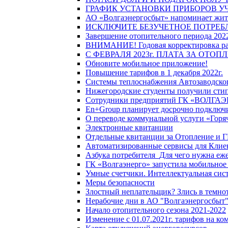
ГРАФИК УСТАНОВКИ ПРИБОРОВ У
АО «Волгаэнергосбыт» напоминает жите
ИСКЛЮЧИТЕ БЕЗУЧЕТНОЕ ПОТРЕБ
Завершение отопительного периода 2022
ВНИМАНИЕ! Годовая корректировка разм
С ФЕВРАЛЯ 2023г. ПЛАТА ЗА ОТО
Обновите мобильное приложение!
Повышение тарифов в 1 декабря 2022г.
Системы теплоснабжения Автозаводског
Нижегородские студенты получили стип
Сотрудники предприятий ГК «ВОЛГАЭНЕ
En+Group планирует досрочно подключи
О переводе коммунальной услуги «Горяч
Электронные квитанции
Отдельные квитанции за Отопление и Г
Автоматизированные сервисы для Клие
Азбука потребителя_Для чего нужна еже
ГК «Волгаэнерго» запустила мобильное
Умные счетчики. Интеллектуальная сист
Меры безопасности
Злостный неплательщик? Злись в темно
Нерабочие дни в АО "Волгаэнергосбыт
Начало отопительного сезона 2021-2022
Изменение с 01.07.2021г. тарифов на к