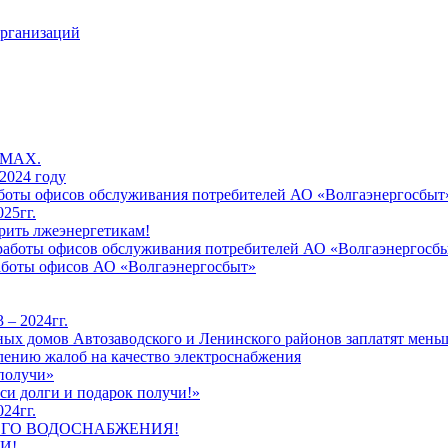
организаций
 MAX.
2024 году
работы офисов обслуживания потребителей АО «Волгаэнергосбыт
25гг.
рить лжеэнергетикам!
к работы офисов обслуживания потребителей АО «Волгаэнергосб
работы офисов АО «Волгаэнергосбыт»
 – 2024гг.
ых домов Автозаводского и Ленинского районов заплатят меньш
лению жалоб на качество электроснабжения
 получи»
си долги и подарок получи!»
24гг.
ЕГО ВОДОСНАБЖЕНИЯ!
И!