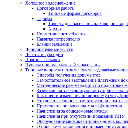
Холодное водоснабжение
Договорная работа
Типовые формы договоров
Тарифы
Тарифы для населения на холодное водо
Архив
Нормативы потребления
Памятка потребителю
Бланки заявлений
Дополнительные услуги
Льготы и субсидии
Полезные ссылки
Пункты приема платежей у населения
Типовые вопросы и ответы (часто задаваемые вопр
Способы получения документов
Самостоятельное выставление платежных док
Методические рекомендации по подготовке ме
Зачем мне на электронную почту присылают э
Как внести изменения по лицевому счету (п
Что делать если нет возможности оплатить вс
Применение повышающих коэффициентов
Начисления за общедомовые нужды
Начисления при отсутствии показаний ИПУ
Оборудование многоквартирных домов колле
О порядке установления и применения социа