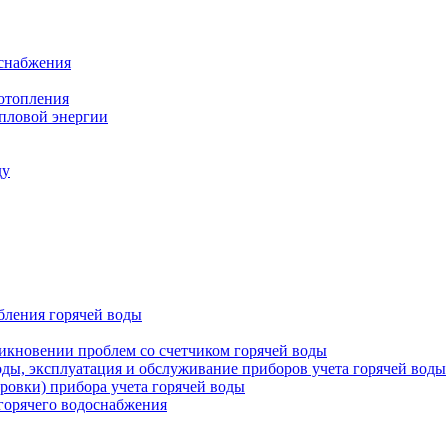
оснабжения
 отопления
епловой энергии
ду
бления горячей воды
икновении проблем со счетчиком горячей воды
оды, эксплуатация и обслуживание приборов учета горячей воды
ровки) прибора учета горячей воды
 горячего водоснабжения