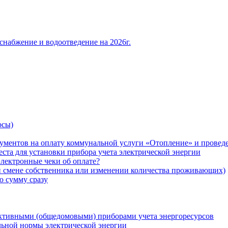
снабжение и водоотведение на 2026г.
осы)
ументов на оплату коммунальной услуги «Отопление» и проведе
ста для установки прибора учета электрической энергии
лектронные чеки об оплате?
ри смене собственника или изменении количества проживающих)
ю сумму сразу
ктивными (общедомовыми) приборами учета энергоресурсов
льной нормы электрической энергии