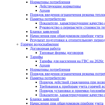
Нормативы потребления
Действующие нормативы
Архив
Порядок введения ограничения режима тепл
Памятка потребителю
Показатели, характеризующие качество
Руководство о перерасчете стоимости т
Бланки заявлений
Начисления при общедомовом приборе учета
Результат подготовки к отопительному перио
Горячее водоснабжение
Договорная работа
Типовые формы договоров
Тарифы
Тарифы для населения на ГВС на 2026г.
Архив
Нормативы потребления
Порядок введения ограничения режима потре
Памятка потребителю
Порядок действий гражданина при возн
Требования к приборам учета горячей в
Порядок установки и приемки (опломби
Показатели, характеризующие качество
Бланки заявлений
Начисление при общедомовом приборе учета