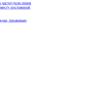
 части) (или перев
 месту постоянной
раждан, проживаю