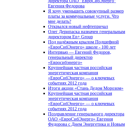
директора ОАО "ЕвроСибЭнерго"
Евгения Федорова
Я хочу уменьшить совокупный размер
платы за коммунальные услуги. Что
мне делать?
Открылся новый нефтепричал
Олег Дерипаска назначен генеральным
директором En+ Group
Под надёжным крылом Подшефной
«ЕвроСибЭнерго» школе - 100 лет
Интервью — Евгений Федоров,
генеральный директор
«Евросибэнерго»
Крупнейшая частная российская
энергетическая компания
«ЕвроСибЭнерго» — о ключевых
событиях 2012 года
Итоги акции «Стань Дедом Морозом»
Крупнейшая частная российская
энергетическая компания
«ЕвроСибЭнерго» — о ключевых
событиях 2012 года
Поздравление генерального директора
ОАО «ЕвроСибЭнерго» Евгения
Федорова с Днем Энергетика и Новым