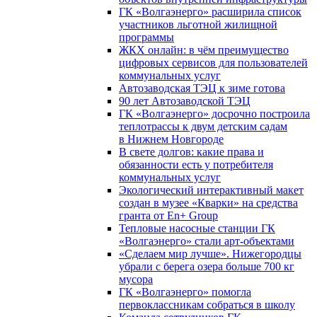
ГК «Волгаэнерго» расширила список
участников льготной жилищной
программы
ЖКХ онлайн: в чём преимущество
цифровых сервисов для пользователей
коммунальных услуг
Автозаводская ТЭЦ к зиме готова
90 лет Автозаводской ТЭЦ
ГК «Волгаэнерго» досрочно построила
теплотрассы к двум детским садам
в Нижнем Новгороде
В свете долгов: какие права и
обязанности есть у потребителя
коммунальных услуг
Экологический интерактивный макет
создан в музее «Кварки» на средства
гранта от En+ Group
Тепловые насосные станции ГК
«Волгаэнерго» стали арт-объектами
«Сделаем мир лучше». Нижегородцы
убрали с берега озера больше 700 кг
мусора
ГК «Волгаэнерго» помогла
первоклассникам собраться в школу