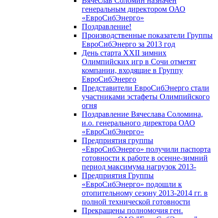
Вячеслав Соломин назначен
генеральным директором ОАО
«ЕвроСибЭнерго»
Поздравление!
Производственные показатели Группы
ЕвроСибЭнерго за 2013 год
День старта XXII зимних
Олимпийских игр в Сочи отметят
компании, входящие в Группу
ЕвроСибЭнерго
Представители ЕвроСибЭнерго стали
участниками эстафеты Олимпийского
огня
Поздравление Вячеслава Соломина,
и.о. генерального директора ОАО
«ЕвроСибЭнерго»
Предприятия группы
«ЕвроСибЭнерго» получили паспорта
готовности к работе в осенне-зимний
период максимума нагрузок 2013-
Предприятия Группы
«ЕвроСибЭнерго» подошли к
отопительному сезону 2013-2014 гг. в
полной технической готовности
Прекращены полномочия ген.