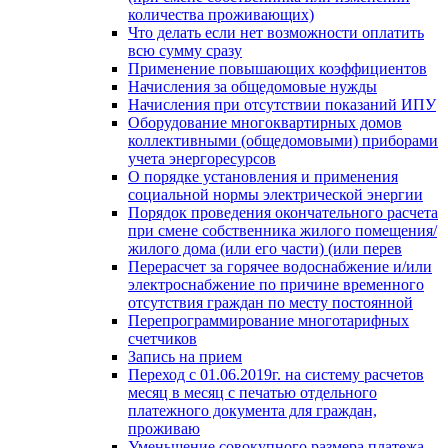
количества проживающих)
Что делать если нет возможности оплатить
всю сумму сразу
Применение повышающих коэффициентов
Начисления за общедомовые нужды
Начисления при отсутствии показаний ИПУ
Оборудование многоквартирных домов
коллективными (общедомовыми) приборами
учета энергоресурсов
О порядке установления и применения
социальной нормы электрической энергии
Порядок проведения окончательного расчета
при смене собственника жилого помещения/
жилого дома (или его части) (или перев
Перерасчет за горячее водоснабжение и/или
электроснабжение по причине временного
отсутствия граждан по месту постоянной
Перепрограммирование многотарифных
счетчиков
Запись на прием
Переход с 01.06.2019г. на систему расчетов
месяц в месяц с печатью отдельного
платежного документа для граждан,
проживаю
Уменьшение совокупного размера платежа