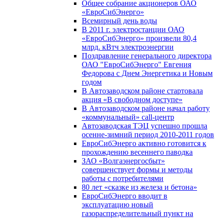
Общее собрание акционеров ОАО
«ЕвроСибЭнерго»
Всемирный день воды
В 2011 г. электростанции ОАО
«ЕвроСибЭнерго» произвели 80,4
млрд. кВтч электроэнергии
Поздравление генерального директора
ОАО "ЕвроСибЭнерго" Евгения
Федорова с Днем Энергетика и Новым
годом
В Автозаводском районе стартовала
акция «В свободном доступе»
В Автозаводском районе начал работу
«коммунальный» call-центр
Автозаводская ТЭЦ успешно прошла
осенне-зимний период 2010-2011 годов
ЕвроСибЭнерго активно готовится к
прохождению весеннего паводка
ЗАО «Волгаэнергосбыт»
совершенствует формы и методы
работы с потребителями
80 лет «сказке из железа и бетона»
ЕвроСибЭнерго вводит в
эксплуатацию новый
газораспределительный пункт на