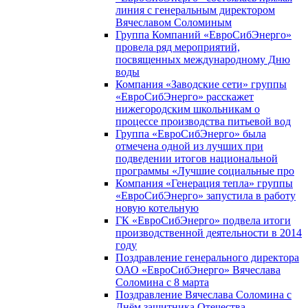
линия с генеральным директором
Вячеславом Соломиным
Группа Компаний «ЕвроСибЭнерго»
провела ряд мероприятий,
посвященных международному Дню
воды
Компания «Заводские сети» группы
«ЕвроСибЭнерго» расскажет
нижегородским школьникам о
процессе производства питьевой вод
Группа «ЕвроСибЭнерго» была
отмечена одной из лучших при
подведении итогов национальной
программы «Лучшие социальные про
Компания «Генерация тепла» группы
«ЕвроСибЭнерго» запустила в работу
новую котельную
ГК «ЕвроСибЭнерго» подвела итоги
производственной деятельности в 2014
году
Поздравление генерального директора
ОАО «ЕвроСибЭнерго» Вячеслава
Соломина с 8 марта
Поздравление Вячеслава Соломина с
Днём защитника Отечества