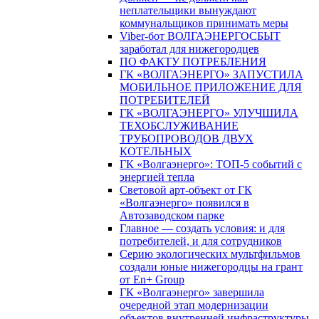
неплательщики вынуждают
коммунальщиков принимать меры
Viber-бот ВОЛГАЭНЕРГОСБЫТ
заработал для нижегородцев
ПО ФАКТУ ПОТРЕБЛЕНИЯ
ГК «ВОЛГАЭНЕРГО» ЗАПУСТИЛА
МОБИЛЬНОЕ ПРИЛОЖЕНИЕ ДЛЯ
ПОТРЕБИТЕЛЕЙ
ГК «ВОЛГАЭНЕРГО» УЛУЧШИЛА
ТЕХОБСЛУЖИВАНИЕ
ТРУБОПРОВОДОВ ДВУХ
КОТЕЛЬНЫХ
ГК «Волгаэнерго»: ТОП-5 событий с
энергией тепла
Световой арт-объект от ГК
«Волгаэнерго» появился в
Автозаводском парке
Главное — создать условия: и для
потребителей, и для сотрудников
Серию экологических мультфильмов
создали юные нижегородцы на грант
от En+ Group
ГК «Волгаэнерго» завершила
очередной этап модернизации
объектов внутренней инфраструктуры