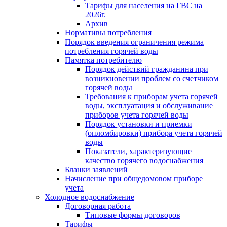
Тарифы для населения на ГВС на
2026г.
Архив
Нормативы потребления
Порядок введения ограничения режима
потребления горячей воды
Памятка потребителю
Порядок действий гражданина при
возникновении проблем со счетчиком
горячей воды
Требования к приборам учета горячей
воды, эксплуатация и обслуживание
приборов учета горячей воды
Порядок установки и приемки
(опломбировки) прибора учета горячей
воды
Показатели, характеризующие
качество горячего водоснабжения
Бланки заявлений
Начисление при общедомовом приборе
учета
Холодное водоснабжение
Договорная работа
Типовые формы договоров
Тарифы