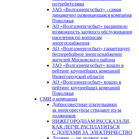
потребителями
ЗАО «Волгаэнергосбыт» - самая
динамично развивающаяся компания
Поволжья
АО «Волгаэнергосбыт» расширило
возможность заочного обслуживания
населения по вопросам
энергоснабжения
АО «Волгаэнергосбыт» гарантирует
бесперебойное энергоснабжение
жителей Московского района
ЗАО «Волгаэнергосбыт» вошло в
рейтинг крупнейших компаний
Нижегородской области
АО «Волгаэнергосбыт» вошло в
рейтинг крупнейших компаний
Поволжья
СМИ о компании
Добросовестные плательщики
за энергоресурсы страдают из-за
должников
НИЖЕГОРОДЦАМ РАССКАЗАЛИ,
КАК ЛЕГЧЕ РАСПЛАТИТЬСЯ
С ДОЛГАМИ ЗА ЭЛЕКТРИЧЕСТВО
Должен — не должен: как