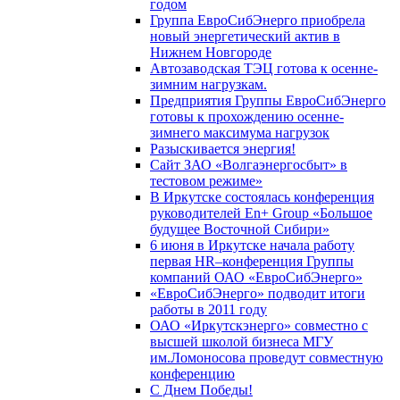
годом
Группа ЕвроСибЭнерго приобрела
новый энергетический актив в
Нижнем Новгороде
Автозаводская ТЭЦ готова к осенне-
зимним нагрузкам.
Предприятия Группы ЕвроСибЭнерго
готовы к прохождению осенне-
зимнего максимума нагрузок
Разыскивается энергия!
Сайт ЗАО «Волгаэнергосбыт» в
тестовом режиме»
В Иркутске состоялась конференция
руководителей En+ Group «Большое
будущее Восточной Сибири»
6 июня в Иркутске начала работу
первая HR–конференция Группы
компаний ОАО «ЕвроСибЭнерго»
«ЕвроСибЭнерго» подводит итоги
работы в 2011 году
ОАО «Иркутскэнерго» совместно с
высшей школой бизнеса МГУ
им.Ломоносова проведут совместную
конференцию
С Днем Победы!