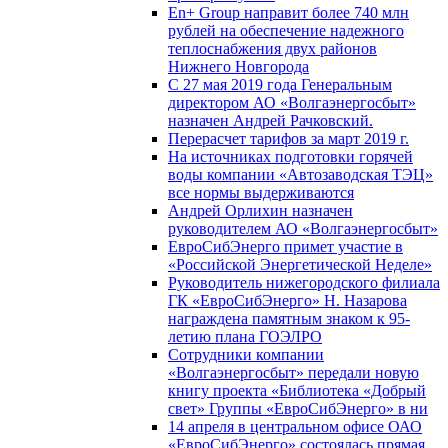
En+ Group направит более 740 млн
рублей на обеспечение надежного
теплоснабжения двух районов
Нижнего Новгорода
С 27 мая 2019 года Генеральным
директором АО «Волгаэнергосбыт»
назначен Андрей Рачковский.
Перерасчет тарифов за март 2019 г.
На источниках подготовки горячей
воды компании «Автозаводская ТЭЦ»
все нормы выдерживаются
Андрей Орлихин назначен
руководителем АО «Волгаэнергосбыт»
ЕвроСибЭнерго примет участие в
«Российской Энергетической Неделе»
Руководитель нижегородского филиала
ГК «ЕвроСибЭнерго» Н. Назарова
награждена памятным знаком к 95-
летию плана ГОЭЛРО
Сотрудники компании
«Волгаэнергосбыт» передали новую
книгу проекта «Библиотека «Добрый
свет» Группы «ЕвроСибЭнерго» в ни
14 апреля в центральном офисе ОАО
«ЕвроСибЭнерго» состоялась прямая