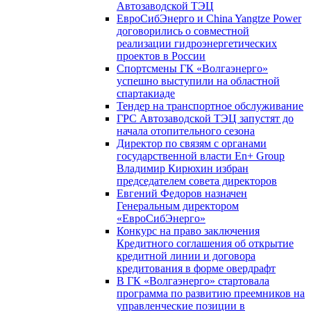
Автозаводской ТЭЦ
ЕвроСибЭнерго и China Yangtze Power
договорились о совместной
реализации гидроэнергетических
проектов в России
Спортсмены ГК «Волгаэнерго»
успешно выступили на областной
спартакиаде
Тендер на транспортное обслуживание
ГРС Автозаводской ТЭЦ запустят до
начала отопительного сезона
Директор по связям с органами
государственной власти En+ Group
Владимир Кирюхин избран
председателем совета директоров
Евгений Федоров назначен
Генеральным директором
«ЕвроСибЭнерго»
Конкурс на право заключения
Кредитного соглашения об открытие
кредитной линии и договора
кредитования в форме овердрафт
В ГК «Волгаэнерго» стартовала
программа по развитию преемников на
управленческие позиции в