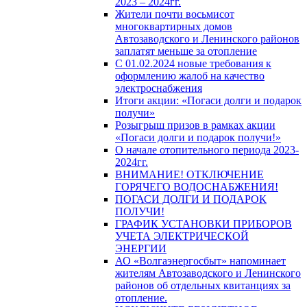
2023 – 2024гг.
Жители почти восьмисот
многоквартирных домов
Автозаводского и Ленинского районов
заплатят меньше за отопление
С 01.02.2024 новые требования к
оформлению жалоб на качество
электроснабжения
Итоги акции: «Погаси долги и подарок
получи»
Розыгрыш призов в рамках акции
«Погаси долги и подарок получи!»
О начале отопительного периода 2023-
2024гг.
ВНИМАНИЕ! ОТКЛЮЧЕНИЕ
ГОРЯЧЕГО ВОДОСНАБЖЕНИЯ!
ПОГАСИ ДОЛГИ И ПОДАРОК
ПОЛУЧИ!
ГРАФИК УСТАНОВКИ ПРИБОРОВ
УЧЕТА ЭЛЕКТРИЧЕСКОЙ
ЭНЕРГИИ
АО «Волгаэнергосбыт» напоминает
жителям Автозаводского и Ленинского
районов об отдельных квитанциях за
отопление.