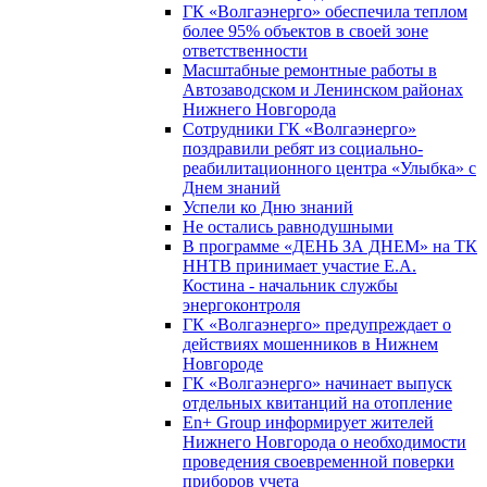
ГК «Волгаэнерго» обеспечила теплом
более 95% объектов в своей зоне
ответственности
Масштабные ремонтные работы в
Автозаводском и Ленинском районах
Нижнего Новгорода
Сотрудники ГК «Волгаэнерго»
поздравили ребят из социально-
реабилитационного центра «Улыбка» с
Днем знаний
Успели ко Дню знаний
Не остались равнодушными
В программе «ДЕНЬ ЗА ДНЕМ» на ТК
ННТВ принимает участие Е.А.
Костина - начальник службы
энергоконтроля
ГК «Волгаэнерго» предупреждает о
действиях мошенников в Нижнем
Новгороде
ГК «Волгаэнерго» начинает выпуск
отдельных квитанций на отопление
En+ Group информирует жителей
Нижнего Новгорода о необходимости
проведения своевременной поверки
приборов учета