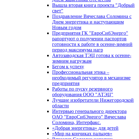
Вышла вторая книга проекта "Добрый
свет"
Поздравление Вячеслава Соломина с
Днем энергетика и наступающим
Новым годом
Предприятия ГК "ЕвроСибЭнерго"
рапортуют о получении паспортов
готовности к работе в осенне-зимний
период максимума нагр
Автозаводская ТЭЦ готова к осенне-
зимним нагрузкам
Бегом к успеху
Профессиональная этика –
необходимый регулятор в механизме
предприятия
Работы по пуску резервного
оборудования ООО "АТЭЦ"
Лучшие изобретатели Нижегородской
области
Интервью генерального директора
ОАО "ЕвроСибЭнеого" Вячеслава
Соломина, Интерфакс.
«Добрая энергетика» для детей
«Мир на кончиках пальцев»