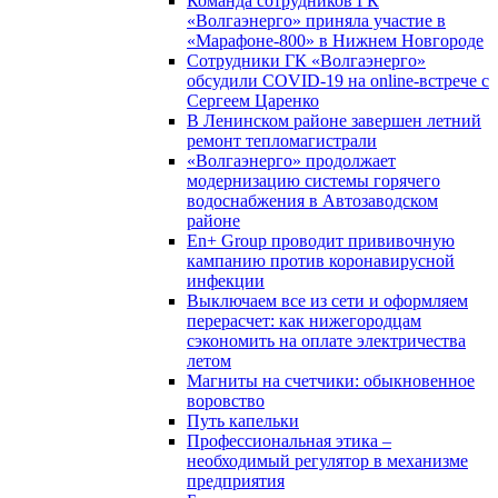
Команда сотрудников ГК
«Волгаэнерго» приняла участие в
«Марафоне-800» в Нижнем Новгороде
Сотрудники ГК «Волгаэнерго»
обсудили COVID-19 на online-встрече с
Сергеем Царенко
В Ленинском районе завершен летний
ремонт тепломагистрали
«Волгаэнерго» продолжает
модернизацию системы горячего
водоснабжения в Автозаводском
районе
En+ Group проводит прививочную
кампанию против коронавирусной
инфекции
Выключаем все из сети и оформляем
перерасчет: как нижегородцам
сэкономить на оплате электричества
летом
Магниты на счетчики: обыкновенное
воровство
Путь капельки
Профессиональная этика –
необходимый регулятор в механизме
предприятия