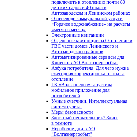
подключить к отоплению почти 80
детских садов и 40 школ в
Автозаводском и Ленинском районах
О переводе коммунальной услуги
«Горячее водоснабжение» на расчеты
«месяц в месяц»
Электронные квитанции
Отдельные квитанции за Отопление и
ГВС части домов Ленинского и
Автозаводского районов
Автоматизированные сервисы для
Клиентов АО Волгаэнергосбыт
Азбука потребителя_Для чего нужна
ежегодная корректировка платы за
отопление
ГК «Волгаэнерго» запустила
мобильное приложение для
потребителей
Умные счетчики. Интеллектуальная
система учета.
Меры безопасности
Злостный неплательщик? Злись
в темноте
Нерабочие дни в АО
"Волгаэнергосбыт"