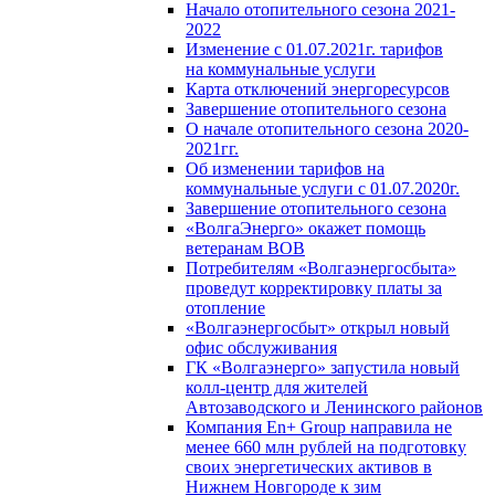
Начало отопительного сезона 2021-
2022
Изменение с 01.07.2021г. тарифов
на коммунальные услуги
Карта отключений энергоресурсов
Завершение отопительного сезона
О начале отопительного сезона 2020-
2021гг.
Об изменении тарифов на
коммунальные услуги с 01.07.2020г.
Завершение отопительного сезона
«ВолгаЭнерго» окажет помощь
ветеранам ВОВ
Потребителям «Волгаэнергосбыта»
проведут корректировку платы за
отопление
«Волгаэнергосбыт» открыл новый
офис обслуживания
ГК «Волгаэнерго» запустила новый
колл-центр для жителей
Автозаводского и Ленинского районов
Компания En+ Group направила не
менее 660 млн рублей на подготовку
своих энергетических активов в
Нижнем Новгороде к зим