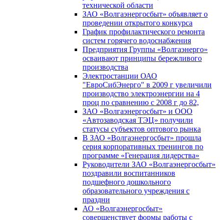
технической области
ЗАО «Волгаэнергосбыт» объявляет о
проведении открытого конкурса
График профилактического ремонта
систем горячего водоснабжения
Предприятия Группы «Волгаэнерго»
осваивают принципы бережливого
производства
Электростанции ОАО
"ЕвроСибЭнерго" в 2009 г увеличили
производство электроэнергии на 4
проц по сравнению с 2008 г до 82,
ЗАО «Волгаэнергосбыт» и ООО
«Автозаводская ТЭЦ» получили
статусы субъектов оптового рынка
В ЗАО «Волгаэнергосбыт» прошла
серия корпоративных тренингов по
программе «Генерация лидерства»
Руководители ЗАО «Волгаэнергосбыт»
поздравили воспитанников
подшефного дошкольного
образовательного учреждения с
праздни
АО «Волгаэнергосбыт»
совершенствует формы работы с