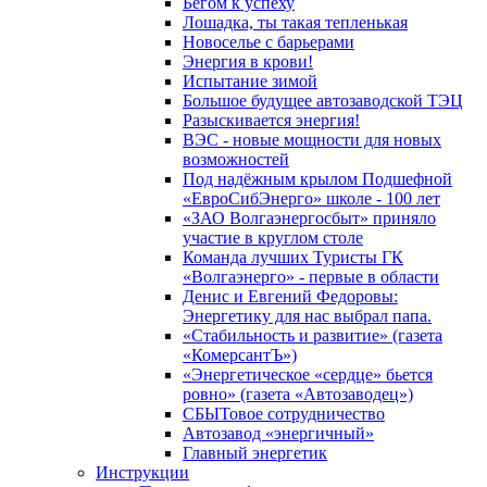
Бегом к успеху
Лошадка, ты такая тепленькая
Новоселье с барьерами
Энергия в крови!
Испытание зимой
Большое будущее автозаводской ТЭЦ
Разыскивается энергия!
ВЭС - новые мощности для новых
возможностей
Под надёжным крылом Подшефной
«ЕвроСибЭнерго» школе - 100 лет
«ЗАО Волгаэнергосбыт» приняло
участие в круглом столе
Команда лучших Туристы ГК
«Волгаэнерго» - первые в области
Денис и Евгений Федоровы:
Энергетику для нас выбрал папа.
«Стабильность и развитие» (газета
«КомерсантЪ»)
«Энергетическое «сердце» бьется
ровно» (газета «Автозаводец»)
СБЫТовое сотрудничество
Автозавод «энергичный»
Главный энергетик
Инструкции