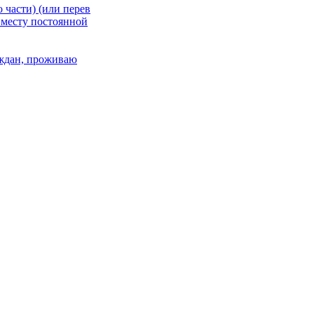
 части) (или перев
 месту постоянной
раждан, проживаю