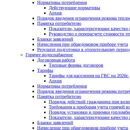
Нормативы потребления
Действующие нормативы
Архив
Порядок введения ограничения режима тепл
Памятка потребителю
Показатели, характеризующие качество
Руководство о перерасчете стоимости т
Бланки заявлений
Начисления при общедомовом приборе учета
Результат подготовки к отопительному перио
Горячее водоснабжение
Договорная работа
Типовые формы договоров
Тарифы
Тарифы для населения на ГВС на 2026г.
Архив
Нормативы потребления
Порядок введения ограничения режима потре
Памятка потребителю
Порядок действий гражданина при возн
Требования к приборам учета горячей в
Порядок установки и приемки (опломби
Показатели, характеризующие качество
Бланки заявлений
Начисление при общедомовом приборе учета