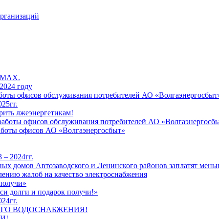
организаций
 MAX.
2024 году
работы офисов обслуживания потребителей АО «Волгаэнергосбыт
25гг.
рить лжеэнергетикам!
к работы офисов обслуживания потребителей АО «Волгаэнергосб
работы офисов АО «Волгаэнергосбыт»
 – 2024гг.
ых домов Автозаводского и Ленинского районов заплатят меньш
лению жалоб на качество электроснабжения
 получи»
си долги и подарок получи!»
24гг.
ЕГО ВОДОСНАБЖЕНИЯ!
И!