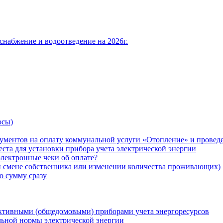
снабжение и водоотведение на 2026г.
осы)
ументов на оплату коммунальной услуги «Отопление» и проведе
ста для установки прибора учета электрической энергии
лектронные чеки об оплате?
ри смене собственника или изменении количества проживающих)
ю сумму сразу
ктивными (общедомовыми) приборами учета энергоресурсов
льной нормы электрической энергии