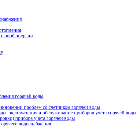
оснабжения
 отопления
епловой энергии
ду
бления горячей воды
икновении проблем со счетчиком горячей воды
оды, эксплуатация и обслуживание приборов учета горячей воды
ровки) прибора учета горячей воды
 горячего водоснабжения