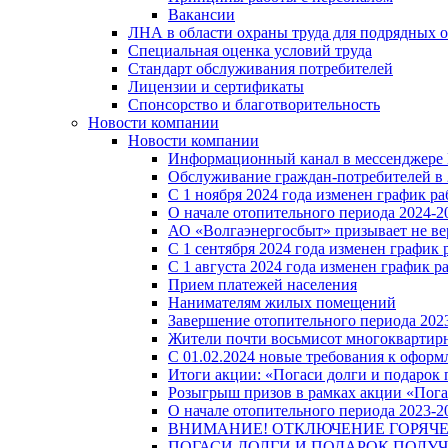
Вакансии
ЛНА в области охраны труда для подрядных 
Специальная оценка условий труда
Стандарт обслуживания потребителей
Лицензии и сертификаты
Спонсорство и благотворительность
Новости компании
Новости компании
Информационный канал в мессенджере
Обслуживание граждан-потребителей в 
С 1 ноября 2024 года изменен график 
О начале отопительного периода 2024-20
АО «Волгаэнергосбыт» призывает не ве
С 1 сентября 2024 года изменен графи
С 1 августа 2024 года изменен график 
Прием платежей населения
Нанимателям жилых помещений
Завершение отопительного периода 2023
Жители почти восьмисот многоквартирн
С 01.02.2024 новые требования к оформ
Итоги акции: «Погаси долги и подарок
Розыгрыш призов в рамках акции «Пога
О начале отопительного периода 2023-20
ВНИМАНИЕ! ОТКЛЮЧЕНИЕ ГОРЯЧ
ПОГАСИ ДОЛГИ И ПОДАРОК ПОЛУЧ