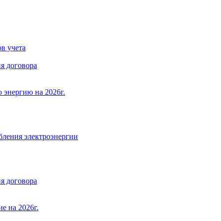
в учета
я договора
 энергию на 2026г.
бления электроэнергии
я договора
е на 2026г.