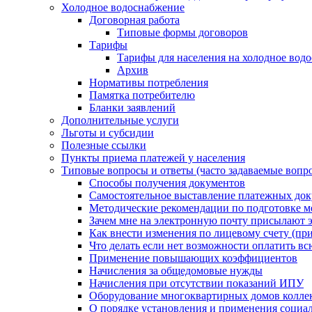
Холодное водоснабжение
Договорная работа
Типовые формы договоров
Тарифы
Тарифы для населения на холодное водо
Архив
Нормативы потребления
Памятка потребителю
Бланки заявлений
Дополнительные услуги
Льготы и субсидии
Полезные ссылки
Пункты приема платежей у населения
Типовые вопросы и ответы (часто задаваемые вопр
Способы получения документов
Самостоятельное выставление платежных док
Методические рекомендации по подготовке ме
Зачем мне на электронную почту присылают э
Как внести изменения по лицевому счету (п
Что делать если нет возможности оплатить вс
Применение повышающих коэффициентов
Начисления за общедомовые нужды
Начисления при отсутствии показаний ИПУ
Оборудование многоквартирных домов колле
О порядке установления и применения социа