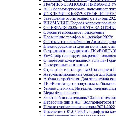
ГРАФИК УСТАНОВКИ ПРИБОРОВ У
АО «Волгаэнергосбыт» напоминает жите
ИСКЛЮЧИТЕ БЕЗУЧЕТНОЕ ПОТРЕБ
Завершение отопительного периода 2022
ВНИМАНИЕ! Годовая корректировка разм
С ФЕВРАЛЯ 2023г. ПЛАТА ЗА ОТО
Обновите мобильное приложение!
Повышение тарифов в 1 декабря 2022г.
Системы теплоснабжения Автозаводског
Нижегородские студенты получили стип
Сотрудники предприятий ГК «ВОЛГАЭНЕ
En+Group планирует досрочно подключи
О переводе коммунальной услуги «Горяч
Электронные квитанции
Отдельные квитанции за Отопление и Г
Автоматизированные сервисы для Клие
Азбука потребителя_Для чего нужна еже
ГК «Волгаэнерго» запустила мобильное
Умные счетчики. Интеллектуальная сист
Меры безопасности
Злостный неплательщик? Злись в темно
Нерабочие дни в АО "Волгаэнергосбыт
Начало отопительного сезона 2021-2022
Изменение с 01.07.2021г. тарифов на к