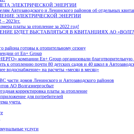
ЧЕТА ЭЛЕКТРИЧЕСКОЙ ЭНЕРГИИ
лям Автозаводского и Ленинского районов об отдельных квитан
ЛЕНИЕ ЭЛЕКТРИЧЕСКОЙ ЭНЕРГИИ
 – 2023гг.
ера платы за отопление за 2022 год!
ПЛЕНИЕ БУДЕТ ВЫСТАВЛЯТЬСЯ В КВИТАНЦИЯХ АО «ВОЛ
о района готовы к отопительному сезону
ендии от En+ Group
РГО» компании En+ Group организовали благотворительную а
ть к отоплению почти 80 детских садов и 40 школ в Автозавод
ее водоснабжение» на расчеты «месяц в месяц»
ВС части домов Ленинского и Автозаводского районов
нтов АО Волгаэнергосбыт
годная корректировка платы за отопление
 приложение для потребителей
ема учета.
те
"
оммунальные услуги