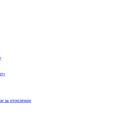
»
ыт»
е за отопление