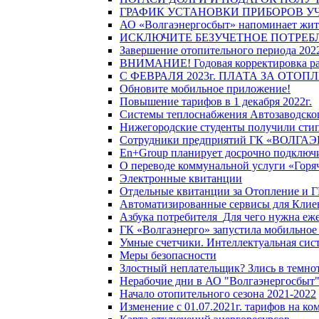
ГРАФИК УСТАНОВКИ ПРИБОРОВ У
АО «Волгаэнергосбыт» напоминает жите
ИСКЛЮЧИТЕ БЕЗУЧЕТНОЕ ПОТРЕБ
Завершение отопительного периода 2022
ВНИМАНИЕ! Годовая корректировка разм
С ФЕВРАЛЯ 2023г. ПЛАТА ЗА ОТО
Обновите мобильное приложение!
Повышение тарифов в 1 декабря 2022г.
Системы теплоснабжения Автозаводског
Нижегородские студенты получили стип
Сотрудники предприятий ГК «ВОЛГАЭНЕ
En+Group планирует досрочно подключи
О переводе коммунальной услуги «Горяч
Электронные квитанции
Отдельные квитанции за Отопление и Г
Автоматизированные сервисы для Клие
Азбука потребителя_Для чего нужна еже
ГК «Волгаэнерго» запустила мобильное
Умные счетчики. Интеллектуальная сист
Меры безопасности
Злостный неплательщик? Злись в темно
Нерабочие дни в АО "Волгаэнергосбыт
Начало отопительного сезона 2021-2022
Изменение с 01.07.2021г. тарифов на к