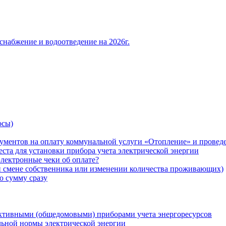
снабжение и водоотведение на 2026г.
осы)
ументов на оплату коммунальной услуги «Отопление» и проведе
ста для установки прибора учета электрической энергии
лектронные чеки об оплате?
ри смене собственника или изменении количества проживающих)
ю сумму сразу
ктивными (общедомовыми) приборами учета энергоресурсов
льной нормы электрической энергии