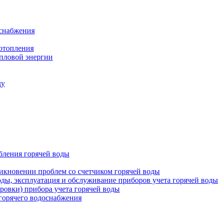
оснабжения
 отопления
епловой энергии
ду
бления горячей воды
икновении проблем со счетчиком горячей воды
оды, эксплуатация и обслуживание приборов учета горячей воды
ровки) прибора учета горячей воды
 горячего водоснабжения