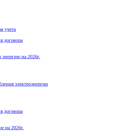
в учета
я договора
 энергию на 2026г.
бления электроэнергии
я договора
е на 2026г.