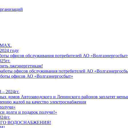
организаций
 MAX.
2024 году
работы офисов обслуживания потребителей АО «Волгаэнергосбыт
25гг.
рить лжеэнергетикам!
к работы офисов обслуживания потребителей АО «Волгаэнергосб
работы офисов АО «Волгаэнергосбыт»
 – 2024гг.
ых домов Автозаводского и Ленинского районов заплатят меньш
лению жалоб на качество электроснабжения
 получи»
си долги и подарок получи!»
24гг.
ЕГО ВОДОСНАБЖЕНИЯ!
И!