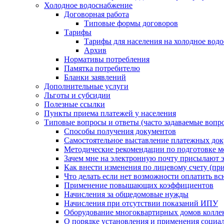
Холодное водоснабжение
Договорная работа
Типовые формы договоров
Тарифы
Тарифы для населения на холодное водо
Архив
Нормативы потребления
Памятка потребителю
Бланки заявлений
Дополнительные услуги
Льготы и субсидии
Полезные ссылки
Пункты приема платежей у населения
Типовые вопросы и ответы (часто задаваемые вопр
Способы получения документов
Самостоятельное выставление платежных док
Методические рекомендации по подготовке ме
Зачем мне на электронную почту присылают э
Как внести изменения по лицевому счету (п
Что делать если нет возможности оплатить вс
Применение повышающих коэффициентов
Начисления за общедомовые нужды
Начисления при отсутствии показаний ИПУ
Оборудование многоквартирных домов колле
О порядке установления и применения социа