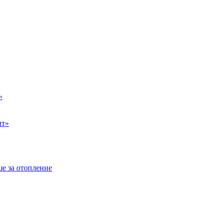
»
ыт»
е за отопление