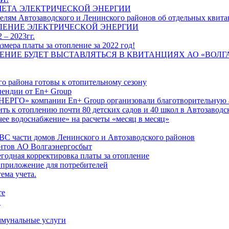
ЧЕТА ЭЛЕКТРИЧЕСКОЙ ЭНЕРГИИ
лям Автозаводского и Ленинского районов об отдельных квитан
ЛЕНИЕ ЭЛЕКТРИЧЕСКОЙ ЭНЕРГИИ
 – 2023гг.
ера платы за отопление за 2022 год!
ПЛЕНИЕ БУДЕТ ВЫСТАВЛЯТЬСЯ В КВИТАНЦИЯХ АО «ВОЛ
о района готовы к отопительному сезону
ендии от En+ Group
РГО» компании En+ Group организовали благотворительную а
ть к отоплению почти 80 детских садов и 40 школ в Автозавод
ее водоснабжение» на расчеты «месяц в месяц»
ВС части домов Ленинского и Автозаводского районов
нтов АО Волгаэнергосбыт
годная корректировка платы за отопление
 приложение для потребителей
ема учета.
те
"
оммунальные услуги