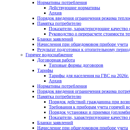
Нормативы потребления
Действующие нормативы
Архив
Порядок введения ограничения режима тепл
Памятка потребителю
Показатели, характеризующие качество
Руководство о перерасчете стоимости т
Бланки заявлений
Начисления при общедомовом приборе учета
Результат подготовки к отопительному перио
Горячее водоснабжение
Договорная работа
Типовые формы договоров
Тарифы
Тарифы для населения на ГВС на 2026г.
Архив
Нормативы потребления
Порядок введения ограничения режима потре
Памятка потребителю
Порядок действий гражданина при возн
Требования к приборам учета горячей в
Порядок установки и приемки (опломби
Показатели, характеризующие качество
Бланки заявлений
Начисление при общедомовом приборе учета