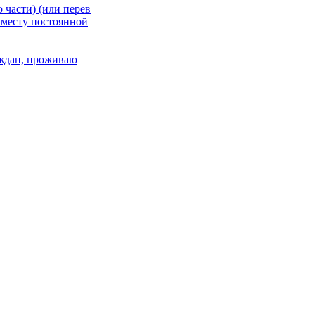
 части) (или перев
 месту постоянной
раждан, проживаю