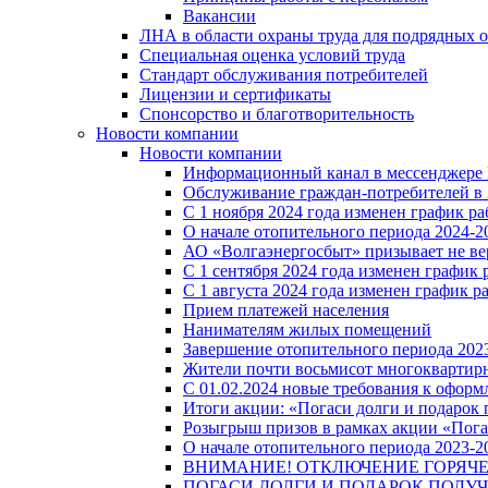
Вакансии
ЛНА в области охраны труда для подрядных 
Специальная оценка условий труда
Стандарт обслуживания потребителей
Лицензии и сертификаты
Спонсорство и благотворительность
Новости компании
Новости компании
Информационный канал в мессенджере
Обслуживание граждан-потребителей в 
С 1 ноября 2024 года изменен график 
О начале отопительного периода 2024-20
АО «Волгаэнергосбыт» призывает не ве
С 1 сентября 2024 года изменен графи
С 1 августа 2024 года изменен график 
Прием платежей населения
Нанимателям жилых помещений
Завершение отопительного периода 2023
Жители почти восьмисот многоквартирн
С 01.02.2024 новые требования к оформ
Итоги акции: «Погаси долги и подарок
Розыгрыш призов в рамках акции «Пога
О начале отопительного периода 2023-20
ВНИМАНИЕ! ОТКЛЮЧЕНИЕ ГОРЯЧ
ПОГАСИ ДОЛГИ И ПОДАРОК ПОЛУЧ