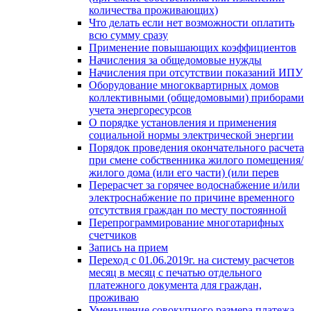
количества проживающих)
Что делать если нет возможности оплатить
всю сумму сразу
Применение повышающих коэффициентов
Начисления за общедомовые нужды
Начисления при отсутствии показаний ИПУ
Оборудование многоквартирных домов
коллективными (общедомовыми) приборами
учета энергоресурсов
О порядке установления и применения
социальной нормы электрической энергии
Порядок проведения окончательного расчета
при смене собственника жилого помещения/
жилого дома (или его части) (или перев
Перерасчет за горячее водоснабжение и/или
электроснабжение по причине временного
отсутствия граждан по месту постоянной
Перепрограммирование многотарифных
счетчиков
Запись на прием
Переход с 01.06.2019г. на систему расчетов
месяц в месяц с печатью отдельного
платежного документа для граждан,
проживаю
Уменьшение совокупного размера платежа