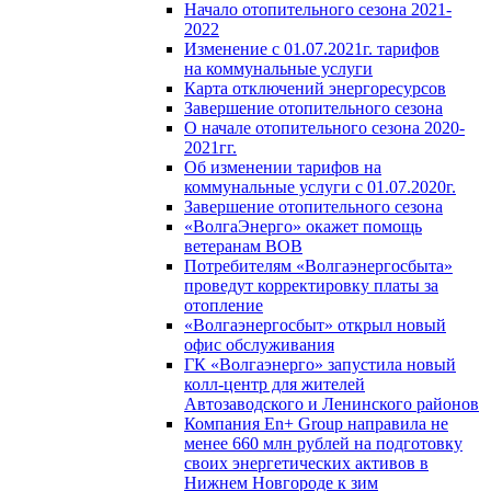
Начало отопительного сезона 2021-
2022
Изменение с 01.07.2021г. тарифов
на коммунальные услуги
Карта отключений энергоресурсов
Завершение отопительного сезона
О начале отопительного сезона 2020-
2021гг.
Об изменении тарифов на
коммунальные услуги с 01.07.2020г.
Завершение отопительного сезона
«ВолгаЭнерго» окажет помощь
ветеранам ВОВ
Потребителям «Волгаэнергосбыта»
проведут корректировку платы за
отопление
«Волгаэнергосбыт» открыл новый
офис обслуживания
ГК «Волгаэнерго» запустила новый
колл-центр для жителей
Автозаводского и Ленинского районов
Компания En+ Group направила не
менее 660 млн рублей на подготовку
своих энергетических активов в
Нижнем Новгороде к зим