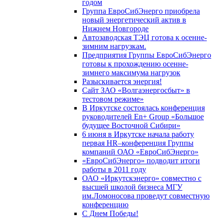
годом
Группа ЕвроСибЭнерго приобрела
новый энергетический актив в
Нижнем Новгороде
Автозаводская ТЭЦ готова к осенне-
зимним нагрузкам.
Предприятия Группы ЕвроСибЭнерго
готовы к прохождению осенне-
зимнего максимума нагрузок
Разыскивается энергия!
Сайт ЗАО «Волгаэнергосбыт» в
тестовом режиме»
В Иркутске состоялась конференция
руководителей En+ Group «Большое
будущее Восточной Сибири»
6 июня в Иркутске начала работу
первая HR–конференция Группы
компаний ОАО «ЕвроСибЭнерго»
«ЕвроСибЭнерго» подводит итоги
работы в 2011 году
ОАО «Иркутскэнерго» совместно с
высшей школой бизнеса МГУ
им.Ломоносова проведут совместную
конференцию
С Днем Победы!