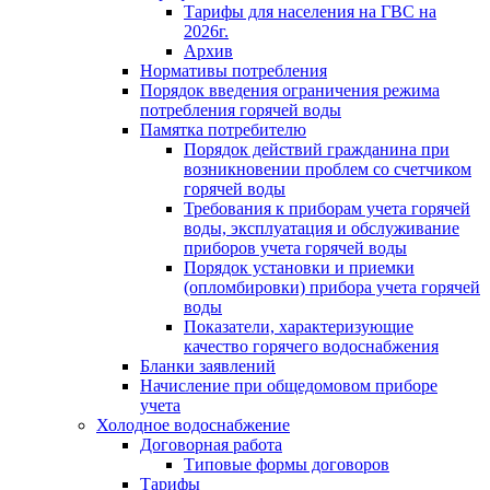
Тарифы для населения на ГВС на
2026г.
Архив
Нормативы потребления
Порядок введения ограничения режима
потребления горячей воды
Памятка потребителю
Порядок действий гражданина при
возникновении проблем со счетчиком
горячей воды
Требования к приборам учета горячей
воды, эксплуатация и обслуживание
приборов учета горячей воды
Порядок установки и приемки
(опломбировки) прибора учета горячей
воды
Показатели, характеризующие
качество горячего водоснабжения
Бланки заявлений
Начисление при общедомовом приборе
учета
Холодное водоснабжение
Договорная работа
Типовые формы договоров
Тарифы