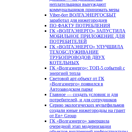
неплательщики вынуждают
коммунальщиков принимать меры
Viber-бот ВОЛГАЭНЕРГОСБЫТ
заработал для нижегородцев
ПО ФАКТУ ПОТРЕБЛЕНИЯ
ГК «ВОЛГАЭНЕРГО» ЗАПУСТИЛА
МОБИЛЬНОЕ ПРИЛОЖЕНИЕ ДЛЯ
ПОТРЕБИТЕЛЕЙ
ГК «ВОЛГАЭНЕРГО» УЛУЧШИЛА
ТЕХОБСЛУЖИВАНИЕ
ТРУБОПРОВОДОВ ДВУХ
КОТЕЛЬНЫХ
ГК «Волгаэнерго»: ТОП-5 событий с
энергией тепла
Световой арт-объект от ГК
«Волгаэнерго» появился в
Автозаводском парке
Главное — создать условия: и для
потребителей, и для сотрудников
Серию экологических мультфильмов
создали юные нижегородцы на грант
от En+ Group
ГК «Волгаэнерго» завершила
очередной этап модернизации
объектов внутренней инфраструктуры