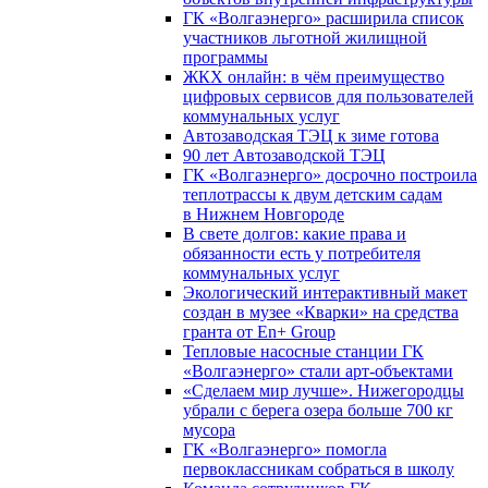
ГК «Волгаэнерго» расширила список
участников льготной жилищной
программы
ЖКХ онлайн: в чём преимущество
цифровых сервисов для пользователей
коммунальных услуг
Автозаводская ТЭЦ к зиме готова
90 лет Автозаводской ТЭЦ
ГК «Волгаэнерго» досрочно построила
теплотрассы к двум детским садам
в Нижнем Новгороде
В свете долгов: какие права и
обязанности есть у потребителя
коммунальных услуг
Экологический интерактивный макет
создан в музее «Кварки» на средства
гранта от En+ Group
Тепловые насосные станции ГК
«Волгаэнерго» стали арт-объектами
«Сделаем мир лучше». Нижегородцы
убрали с берега озера больше 700 кг
мусора
ГК «Волгаэнерго» помогла
первоклассникам собраться в школу