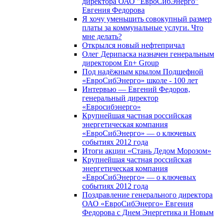
директора ОАО "ЕвроСибЭнерго"
Евгения Федорова
Я хочу уменьшить совокупный размер
платы за коммунальные услуги. Что
мне делать?
Открылся новый нефтепричал
Олег Дерипаска назначен генеральным
директором En+ Group
Под надёжным крылом Подшефной
«ЕвроСибЭнерго» школе - 100 лет
Интервью — Евгений Федоров,
генеральный директор
«Евросибэнерго»
Крупнейшая частная российская
энергетическая компания
«ЕвроСибЭнерго» — о ключевых
событиях 2012 года
Итоги акции «Стань Дедом Морозом»
Крупнейшая частная российская
энергетическая компания
«ЕвроСибЭнерго» — о ключевых
событиях 2012 года
Поздравление генерального директора
ОАО «ЕвроСибЭнерго» Евгения
Федорова с Днем Энергетика и Новым