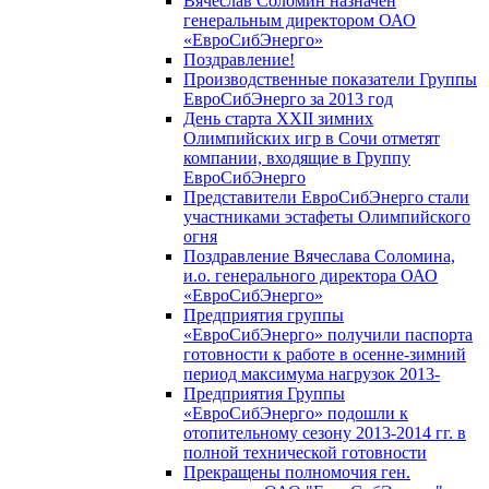
Вячеслав Соломин назначен
генеральным директором ОАО
«ЕвроСибЭнерго»
Поздравление!
Производственные показатели Группы
ЕвроСибЭнерго за 2013 год
День старта XXII зимних
Олимпийских игр в Сочи отметят
компании, входящие в Группу
ЕвроСибЭнерго
Представители ЕвроСибЭнерго стали
участниками эстафеты Олимпийского
огня
Поздравление Вячеслава Соломина,
и.о. генерального директора ОАО
«ЕвроСибЭнерго»
Предприятия группы
«ЕвроСибЭнерго» получили паспорта
готовности к работе в осенне-зимний
период максимума нагрузок 2013-
Предприятия Группы
«ЕвроСибЭнерго» подошли к
отопительному сезону 2013-2014 гг. в
полной технической готовности
Прекращены полномочия ген.