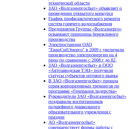
технической области
ЗАО «Волгаэнергосбыт» объявляет о
проведении открытого конкурса
График профилактического ремонта
систем горячего водоснабжения
Предприятия Группы «Волгаэнерго»
осваивают принципы бережливого
производства
Электростанции ОАО
"ЕвроСибЭнерго" в 2009 г увеличили
производство электроэнергии на 4
проц по сравнению с 2008 г до 82,
ЗАО «Волгаэнергосбыт» и ООО
«Автозаводская ТЭЦ» получили
статусы субъектов оптового рынка
В ЗАО «Волгаэнергосбыт» прошла
серия корпоративных тренингов по
программе «Генерация лидерства»
Руководители ЗАО «Волгаэнергосбыт»
поздравили воспитанников
подшефного дошкольного
образовательного учреждения с
праздни
АО «Волгаэнергосбыт»
совершенствует формы работы с