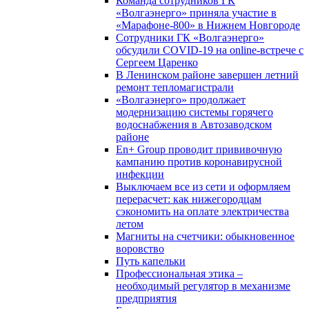
Команда сотрудников ГК
«Волгаэнерго» приняла участие в
«Марафоне-800» в Нижнем Новгороде
Сотрудники ГК «Волгаэнерго»
обсудили COVID-19 на online-встрече с
Сергеем Царенко
В Ленинском районе завершен летний
ремонт тепломагистрали
«Волгаэнерго» продолжает
модернизацию системы горячего
водоснабжения в Автозаводском
районе
En+ Group проводит прививочную
кампанию против коронавирусной
инфекции
Выключаем все из сети и оформляем
перерасчет: как нижегородцам
сэкономить на оплате электричества
летом
Магниты на счетчики: обыкновенное
воровство
Путь капельки
Профессиональная этика –
необходимый регулятор в механизме
предприятия