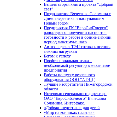
Вышла вторая книга проекта "Добрый
свет"
Поздравление Вячеслава Соломина с
Днем энергетика и наступающим
Новым годом
Предприятия ГК "ЕвроСибЭнерго"
рапортуют о получении паспортов
готовности к работе в осенне-зимний
период максимума нагр
Автозаводская ТЭЦ готова к осенне-
зимним нагрузкам
Бегом к успеху
Профессиональная этика –
необходимый регулятор в механизме
предприятия
Работы по пуску резервного
оборудования ООО "АТЭЦ"
Лучшие изобретатели Нижегородской
области
Интервью генерального директора
ОАО "ЕвроСибЭнеого" Вячеслава
Соломина, Интерфакс.
«Добрая энергетика» для детей
«Мир на кончиках пальцев»