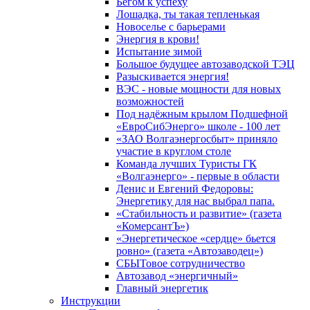
Бегом к успеху
Лошадка, ты такая тепленькая
Новоселье с барьерами
Энергия в крови!
Испытание зимой
Большое будущее автозаводской ТЭЦ
Разыскивается энергия!
ВЭС - новые мощности для новых
возможностей
Под надёжным крылом Подшефной
«ЕвроСибЭнерго» школе - 100 лет
«ЗАО Волгаэнергосбыт» приняло
участие в круглом столе
Команда лучших Туристы ГК
«Волгаэнерго» - первые в области
Денис и Евгений Федоровы:
Энергетику для нас выбрал папа.
«Стабильность и развитие» (газета
«КомерсантЪ»)
«Энергетическое «сердце» бьется
ровно» (газета «Автозаводец»)
СБЫТовое сотрудничество
Автозавод «энергичный»
Главный энергетик
Инструкции