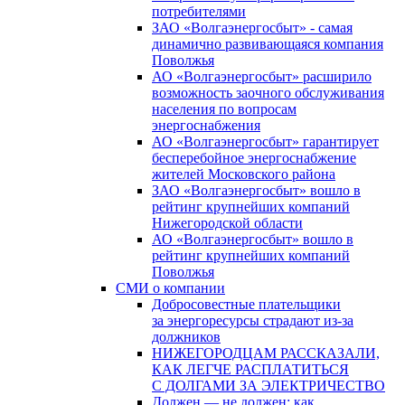
потребителями
ЗАО «Волгаэнергосбыт» - самая
динамично развивающаяся компания
Поволжья
АО «Волгаэнергосбыт» расширило
возможность заочного обслуживания
населения по вопросам
энергоснабжения
АО «Волгаэнергосбыт» гарантирует
бесперебойное энергоснабжение
жителей Московского района
ЗАО «Волгаэнергосбыт» вошло в
рейтинг крупнейших компаний
Нижегородской области
АО «Волгаэнергосбыт» вошло в
рейтинг крупнейших компаний
Поволжья
СМИ о компании
Добросовестные плательщики
за энергоресурсы страдают из-за
должников
НИЖЕГОРОДЦАМ РАССКАЗАЛИ,
КАК ЛЕГЧЕ РАСПЛАТИТЬСЯ
С ДОЛГАМИ ЗА ЭЛЕКТРИЧЕСТВО
Должен — не должен: как