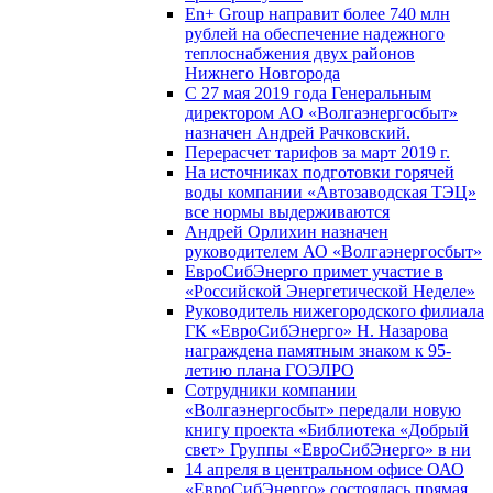
En+ Group направит более 740 млн
рублей на обеспечение надежного
теплоснабжения двух районов
Нижнего Новгорода
С 27 мая 2019 года Генеральным
директором АО «Волгаэнергосбыт»
назначен Андрей Рачковский.
Перерасчет тарифов за март 2019 г.
На источниках подготовки горячей
воды компании «Автозаводская ТЭЦ»
все нормы выдерживаются
Андрей Орлихин назначен
руководителем АО «Волгаэнергосбыт»
ЕвроСибЭнерго примет участие в
«Российской Энергетической Неделе»
Руководитель нижегородского филиала
ГК «ЕвроСибЭнерго» Н. Назарова
награждена памятным знаком к 95-
летию плана ГОЭЛРО
Сотрудники компании
«Волгаэнергосбыт» передали новую
книгу проекта «Библиотека «Добрый
свет» Группы «ЕвроСибЭнерго» в ни
14 апреля в центральном офисе ОАО
«ЕвроСибЭнерго» состоялась прямая