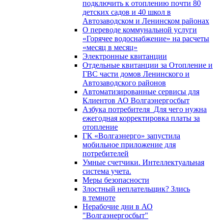
подключить к отоплению почти 80
детских садов и 40 школ в
Автозаводском и Ленинском районах
О переводе коммунальной услуги
«Горячее водоснабжение» на расчеты
«месяц в месяц»
Электронные квитанции
Отдельные квитанции за Отопление и
ГВС части домов Ленинского и
Автозаводского районов
Автоматизированные сервисы для
Клиентов АО Волгаэнергосбыт
Азбука потребителя_Для чего нужна
ежегодная корректировка платы за
отопление
ГК «Волгаэнерго» запустила
мобильное приложение для
потребителей
Умные счетчики. Интеллектуальная
система учета.
Меры безопасности
Злостный неплательщик? Злись
в темноте
Нерабочие дни в АО
"Волгаэнергосбыт"