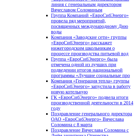
линия с генеральным директором
Вячеславом Соломиным
Группа Компаний «ЕвроСибЭнерго»
провела ряд мероприятий,
посвященных международному Дню
воды
Компания «Заводские сети» группы
«ЕвроСибЭнерго» расскажет
нижегородским школьникам о
процессе производства питьевой вод
Группа «ЕвроСибЭнерго» была
отмечена одной из лучших при
подведении итогов национальной
программы «Лучшие социальные про
Компания «Генерация тепла» группы
«ЕвроСибЭнерго» запустила в работу
новую котельную
ГК «ЕвроСибЭнерго» подвела итоги
производственной деятельности в 2014
году
Поздравление генерального директора
ОАО «ЕвроСибЭнерго» Вячеслава
Соломина с 8 марта
Поздравление Вячеслава Соломина с
Днём защитника Отечества