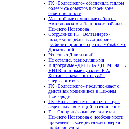
ГК «Волгаэнерго» обеспечила теплом
более 95% объектов в своей зоне
ответственности
Масштабные ремонтные работы в
Автозаводском и Ленинском районах
Нижнего Новгорода
Сотрудники ГК «Волгаэнерго»
поздравили ребят из социально-
реабилитационного центра «Улыбка» с
Днем знаний
Успели ко Дню знаний
Не остались равнодушными
В программе «ДЕНЬ ЗА ДНЕМ» на ТК
ННТВ принимает участие Е.А.
Костина - начальник службы
энергоконтроля
ГК «Волгаэнерго» предупреждает о
действиях мошенников в Нижнем
Новгороде
ГК «Волгаэнерго» начинает выпуск
отдельных квитанций на отопление
En+ Group информирует жителей
Нижнего Новгорода о необходимости
проведения своевременной поверки
приборов учета