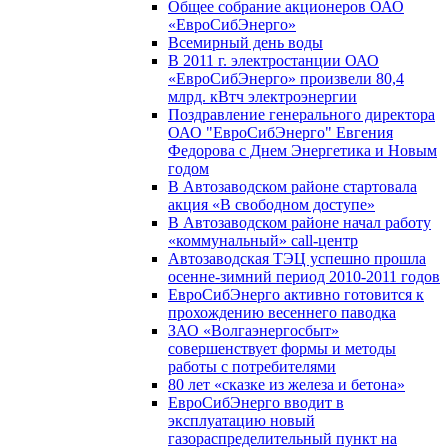
Общее собрание акционеров ОАО
«ЕвроСибЭнерго»
Всемирный день воды
В 2011 г. электростанции ОАО
«ЕвроСибЭнерго» произвели 80,4
млрд. кВтч электроэнергии
Поздравление генерального директора
ОАО "ЕвроСибЭнерго" Евгения
Федорова с Днем Энергетика и Новым
годом
В Автозаводском районе стартовала
акция «В свободном доступе»
В Автозаводском районе начал работу
«коммунальный» call-центр
Автозаводская ТЭЦ успешно прошла
осенне-зимний период 2010-2011 годов
ЕвроСибЭнерго активно готовится к
прохождению весеннего паводка
ЗАО «Волгаэнергосбыт»
совершенствует формы и методы
работы с потребителями
80 лет «сказке из железа и бетона»
ЕвроСибЭнерго вводит в
эксплуатацию новый
газораспределительный пункт на