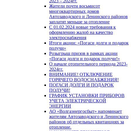
2023 – 2024гг.
Жители почти восьмисот
многоквартирных домов
Автозаводского и Ленинского районов
заплатят меньше за отопление
С 01.02.2024 новые требования к
оформлению жалоб на качество
электроснабжения
Итоги акции: «Погаси долги и подарок
получи»
Розыгрыш призов в рамках акции
«Погаси долги и подарок получи!»
О начале отопительного периода 2023-
2024гг.
ВНИМАНИЕ! ОТКЛЮЧЕНИЕ
ГОРЯЧЕГО ВОДОСНАБЖЕНИЯ!
ПОГАСИ ДОЛГИ И ПОДАРОК
ПОЛУЧИ!
ГРАФИК УСТАНОВКИ ПРИБОРОВ
УЧЕТА ЭЛЕКТРИЧЕСКОЙ
ЭНЕРГИИ
АО «Волгаэнергосбыт» напоминает
жителям Автозаводского и Ленинского
районов об отдельных квитанциях за
отопление.