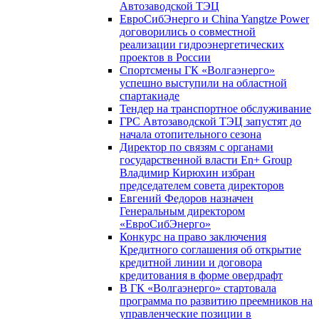
Автозаводской ТЭЦ
ЕвроСибЭнерго и China Yangtze Power
договорились о совместной
реализации гидроэнергетических
проектов в России
Спортсмены ГК «Волгаэнерго»
успешно выступили на областной
спартакиаде
Тендер на транспортное обслуживание
ГРС Автозаводской ТЭЦ запустят до
начала отопительного сезона
Директор по связям с органами
государственной власти En+ Group
Владимир Кирюхин избран
председателем совета директоров
Евгений Федоров назначен
Генеральным директором
«ЕвроСибЭнерго»
Конкурс на право заключения
Кредитного соглашения об открытие
кредитной линии и договора
кредитования в форме овердрафт
В ГК «Волгаэнерго» стартовала
программа по развитию преемников на
управленческие позиции в