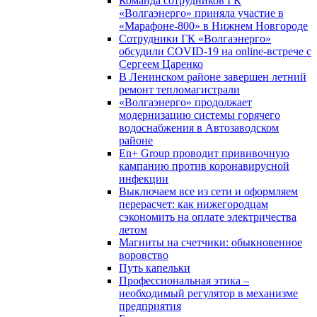
Команда сотрудников ГК
«Волгаэнерго» приняла участие в
«Марафоне-800» в Нижнем Новгороде
Сотрудники ГК «Волгаэнерго»
обсудили COVID-19 на online-встрече с
Сергеем Царенко
В Ленинском районе завершен летний
ремонт тепломагистрали
«Волгаэнерго» продолжает
модернизацию системы горячего
водоснабжения в Автозаводском
районе
En+ Group проводит прививочную
кампанию против коронавирусной
инфекции
Выключаем все из сети и оформляем
перерасчет: как нижегородцам
сэкономить на оплате электричества
летом
Магниты на счетчики: обыкновенное
воровство
Путь капельки
Профессиональная этика –
необходимый регулятор в механизме
предприятия