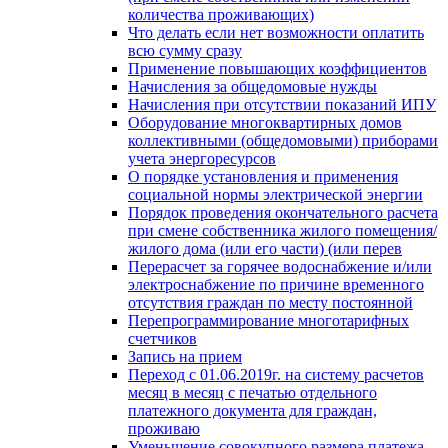
количества проживающих)
Что делать если нет возможности оплатить
всю сумму сразу
Применение повышающих коэффициентов
Начисления за общедомовые нужды
Начисления при отсутствии показаний ИПУ
Оборудование многоквартирных домов
коллективными (общедомовыми) приборами
учета энергоресурсов
О порядке установления и применения
социальной нормы электрической энергии
Порядок проведения окончательного расчета
при смене собственника жилого помещения/
жилого дома (или его части) (или перев
Перерасчет за горячее водоснабжение и/или
электроснабжение по причине временного
отсутствия граждан по месту постоянной
Перепрограммирование многотарифных
счетчиков
Запись на прием
Переход с 01.06.2019г. на систему расчетов
месяц в месяц с печатью отдельного
платежного документа для граждан,
проживаю
Уменьшение совокупного размера платежа