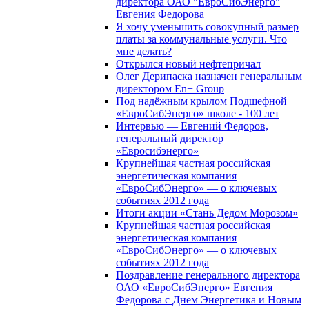
директора ОАО "ЕвроСибЭнерго"
Евгения Федорова
Я хочу уменьшить совокупный размер
платы за коммунальные услуги. Что
мне делать?
Открылся новый нефтепричал
Олег Дерипаска назначен генеральным
директором En+ Group
Под надёжным крылом Подшефной
«ЕвроСибЭнерго» школе - 100 лет
Интервью — Евгений Федоров,
генеральный директор
«Евросибэнерго»
Крупнейшая частная российская
энергетическая компания
«ЕвроСибЭнерго» — о ключевых
событиях 2012 года
Итоги акции «Стань Дедом Морозом»
Крупнейшая частная российская
энергетическая компания
«ЕвроСибЭнерго» — о ключевых
событиях 2012 года
Поздравление генерального директора
ОАО «ЕвроСибЭнерго» Евгения
Федорова с Днем Энергетика и Новым