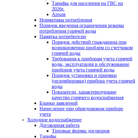
Тарифы для населения на ГВС на
2026г.
Архив
Нормативы потребления
Порядок введения ограничения режима
потребления горячей воды
Памятка потребителю
Порядок действий гражданина при
возникновении проблем со счетчиком
горячей воды
Требования к приборам учета горячей
воды, эксплуатация и обслуживание
приборов учета горячей воды
Порядок установки и приемки
(опломбировки) прибора учета горячей
воды
Показатели, характеризующие
качество горячего водоснабжения
Бланки заявлений
Начисление при общедомовом приборе
учета
Холодное водоснабжение
Договорная работа
Типовые формы договоров
Тарифы