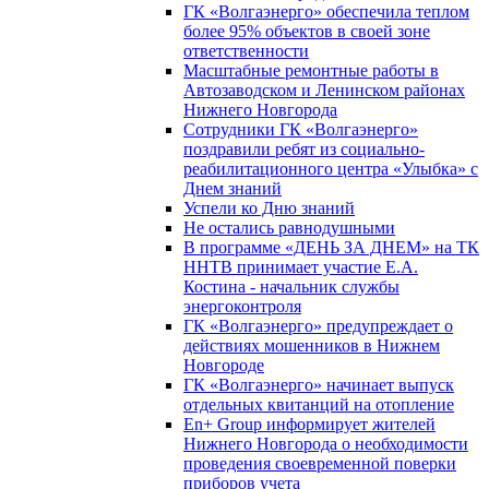
ГК «Волгаэнерго» обеспечила теплом
более 95% объектов в своей зоне
ответственности
Масштабные ремонтные работы в
Автозаводском и Ленинском районах
Нижнего Новгорода
Сотрудники ГК «Волгаэнерго»
поздравили ребят из социально-
реабилитационного центра «Улыбка» с
Днем знаний
Успели ко Дню знаний
Не остались равнодушными
В программе «ДЕНЬ ЗА ДНЕМ» на ТК
ННТВ принимает участие Е.А.
Костина - начальник службы
энергоконтроля
ГК «Волгаэнерго» предупреждает о
действиях мошенников в Нижнем
Новгороде
ГК «Волгаэнерго» начинает выпуск
отдельных квитанций на отопление
En+ Group информирует жителей
Нижнего Новгорода о необходимости
проведения своевременной поверки
приборов учета