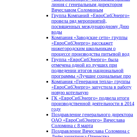
линия с генеральным директором
Вячеславом Соломиным
Группа Компаний «ЕвроСибЭнерго»
провела ряд мероприятий,
посвященных международному Дню
воды
Компания «Заводские сети» группы
«ЕвроСибЭнерго» расскажет
нижегородским школьникам о
процессе производства питьевой вод
Группа «ЕвроСибЭнерго» была
отмечена одной из лучших при
подведении итогов национальной
программы «Лучшие социальные про
Компания «Генерация тепла» группы
«ЕвроСибЭнерго» запустила в работу
новую котельную
ГК «ЕвроСибЭнерго» подвела итоги
производственной деятельности в 2014
году
Поздравление генерального директора
ОАО «ЕвроСибЭнерго» Вячеслава
Соломина с 8 марта
Поздравление Вячеслава Соломина с
Днём защитника Отечества