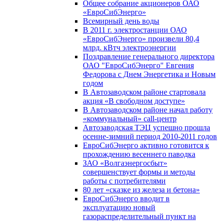
Общее собрание акционеров ОАО
«ЕвроСибЭнерго»
Всемирный день воды
В 2011 г. электростанции ОАО
«ЕвроСибЭнерго» произвели 80,4
млрд. кВтч электроэнергии
Поздравление генерального директора
ОАО "ЕвроСибЭнерго" Евгения
Федорова с Днем Энергетика и Новым
годом
В Автозаводском районе стартовала
акция «В свободном доступе»
В Автозаводском районе начал работу
«коммунальный» call-центр
Автозаводская ТЭЦ успешно прошла
осенне-зимний период 2010-2011 годов
ЕвроСибЭнерго активно готовится к
прохождению весеннего паводка
ЗАО «Волгаэнергосбыт»
совершенствует формы и методы
работы с потребителями
80 лет «сказке из железа и бетона»
ЕвроСибЭнерго вводит в
эксплуатацию новый
газораспределительный пункт на