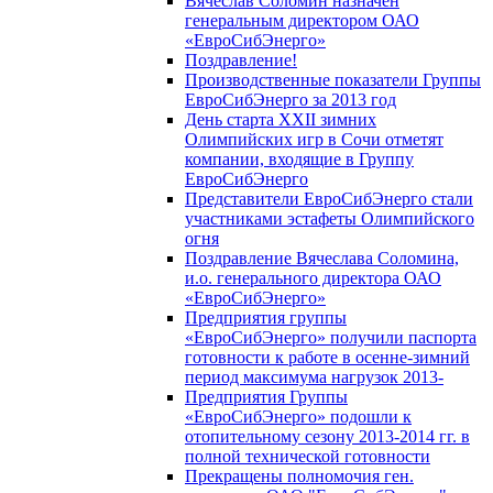
Вячеслав Соломин назначен
генеральным директором ОАО
«ЕвроСибЭнерго»
Поздравление!
Производственные показатели Группы
ЕвроСибЭнерго за 2013 год
День старта XXII зимних
Олимпийских игр в Сочи отметят
компании, входящие в Группу
ЕвроСибЭнерго
Представители ЕвроСибЭнерго стали
участниками эстафеты Олимпийского
огня
Поздравление Вячеслава Соломина,
и.о. генерального директора ОАО
«ЕвроСибЭнерго»
Предприятия группы
«ЕвроСибЭнерго» получили паспорта
готовности к работе в осенне-зимний
период максимума нагрузок 2013-
Предприятия Группы
«ЕвроСибЭнерго» подошли к
отопительному сезону 2013-2014 гг. в
полной технической готовности
Прекращены полномочия ген.