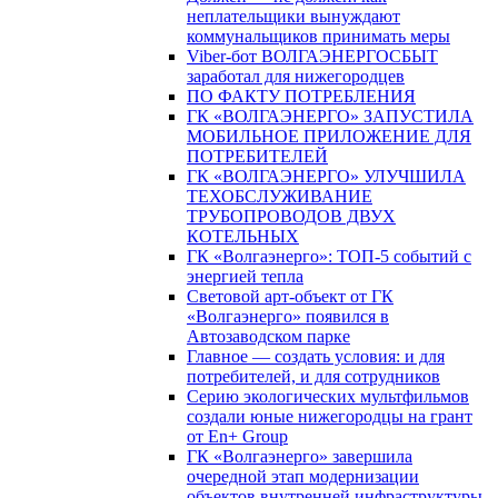
неплательщики вынуждают
коммунальщиков принимать меры
Viber-бот ВОЛГАЭНЕРГОСБЫТ
заработал для нижегородцев
ПО ФАКТУ ПОТРЕБЛЕНИЯ
ГК «ВОЛГАЭНЕРГО» ЗАПУСТИЛА
МОБИЛЬНОЕ ПРИЛОЖЕНИЕ ДЛЯ
ПОТРЕБИТЕЛЕЙ
ГК «ВОЛГАЭНЕРГО» УЛУЧШИЛА
ТЕХОБСЛУЖИВАНИЕ
ТРУБОПРОВОДОВ ДВУХ
КОТЕЛЬНЫХ
ГК «Волгаэнерго»: ТОП-5 событий с
энергией тепла
Световой арт-объект от ГК
«Волгаэнерго» появился в
Автозаводском парке
Главное — создать условия: и для
потребителей, и для сотрудников
Серию экологических мультфильмов
создали юные нижегородцы на грант
от En+ Group
ГК «Волгаэнерго» завершила
очередной этап модернизации
объектов внутренней инфраструктуры