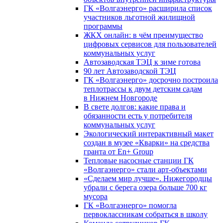
ГК «Волгаэнерго» расширила список
участников льготной жилищной
программы
ЖКХ онлайн: в чём преимущество
цифровых сервисов для пользователей
коммунальных услуг
Автозаводская ТЭЦ к зиме готова
90 лет Автозаводской ТЭЦ
ГК «Волгаэнерго» досрочно построила
теплотрассы к двум детским садам
в Нижнем Новгороде
В свете долгов: какие права и
обязанности есть у потребителя
коммунальных услуг
Экологический интерактивный макет
создан в музее «Кварки» на средства
гранта от En+ Group
Тепловые насосные станции ГК
«Волгаэнерго» стали арт-объектами
«Сделаем мир лучше». Нижегородцы
убрали с берега озера больше 700 кг
мусора
ГК «Волгаэнерго» помогла
первоклассникам собраться в школу