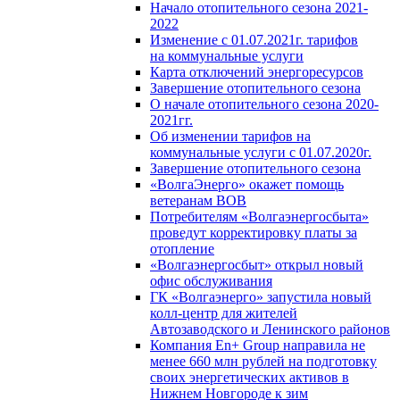
Начало отопительного сезона 2021-
2022
Изменение с 01.07.2021г. тарифов
на коммунальные услуги
Карта отключений энергоресурсов
Завершение отопительного сезона
О начале отопительного сезона 2020-
2021гг.
Об изменении тарифов на
коммунальные услуги с 01.07.2020г.
Завершение отопительного сезона
«ВолгаЭнерго» окажет помощь
ветеранам ВОВ
Потребителям «Волгаэнергосбыта»
проведут корректировку платы за
отопление
«Волгаэнергосбыт» открыл новый
офис обслуживания
ГК «Волгаэнерго» запустила новый
колл-центр для жителей
Автозаводского и Ленинского районов
Компания En+ Group направила не
менее 660 млн рублей на подготовку
своих энергетических активов в
Нижнем Новгороде к зим