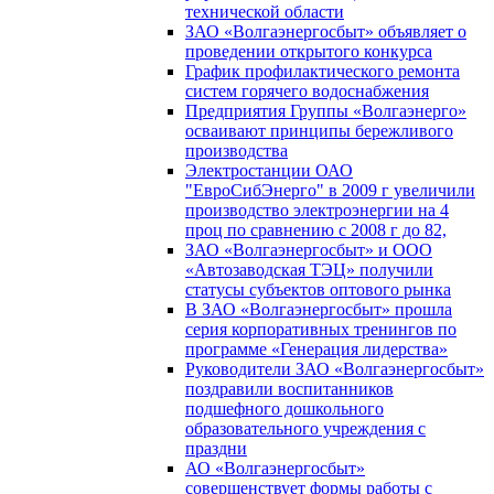
технической области
ЗАО «Волгаэнергосбыт» объявляет о
проведении открытого конкурса
График профилактического ремонта
систем горячего водоснабжения
Предприятия Группы «Волгаэнерго»
осваивают принципы бережливого
производства
Электростанции ОАО
"ЕвроСибЭнерго" в 2009 г увеличили
производство электроэнергии на 4
проц по сравнению с 2008 г до 82,
ЗАО «Волгаэнергосбыт» и ООО
«Автозаводская ТЭЦ» получили
статусы субъектов оптового рынка
В ЗАО «Волгаэнергосбыт» прошла
серия корпоративных тренингов по
программе «Генерация лидерства»
Руководители ЗАО «Волгаэнергосбыт»
поздравили воспитанников
подшефного дошкольного
образовательного учреждения с
праздни
АО «Волгаэнергосбыт»
совершенствует формы работы с