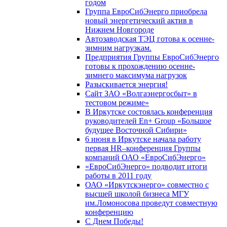
годом
Группа ЕвроСибЭнерго приобрела
новый энергетический актив в
Нижнем Новгороде
Автозаводская ТЭЦ готова к осенне-
зимним нагрузкам.
Предприятия Группы ЕвроСибЭнерго
готовы к прохождению осенне-
зимнего максимума нагрузок
Разыскивается энергия!
Сайт ЗАО «Волгаэнергосбыт» в
тестовом режиме»
В Иркутске состоялась конференция
руководителей En+ Group «Большое
будущее Восточной Сибири»
6 июня в Иркутске начала работу
первая HR–конференция Группы
компаний ОАО «ЕвроСибЭнерго»
«ЕвроСибЭнерго» подводит итоги
работы в 2011 году
ОАО «Иркутскэнерго» совместно с
высшей школой бизнеса МГУ
им.Ломоносова проведут совместную
конференцию
С Днем Победы!