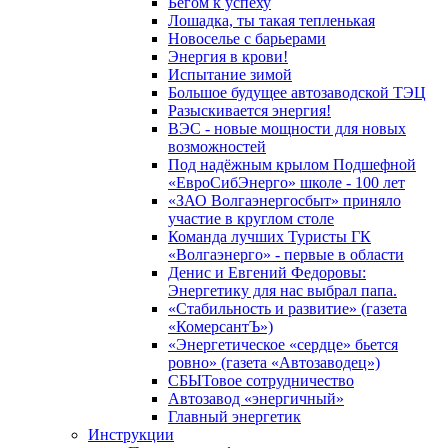
Бегом к успеху
Лошадка, ты такая тепленькая
Новоселье с барьерами
Энергия в крови!
Испытание зимой
Большое будущее автозаводской ТЭЦ
Разыскивается энергия!
ВЭС - новые мощности для новых
возможностей
Под надёжным крылом Подшефной
«ЕвроСибЭнерго» школе - 100 лет
«ЗАО Волгаэнергосбыт» приняло
участие в круглом столе
Команда лучших Туристы ГК
«Волгаэнерго» - первые в области
Денис и Евгений Федоровы:
Энергетику для нас выбрал папа.
«Стабильность и развитие» (газета
«КомерсантЪ»)
«Энергетическое «сердце» бьется
ровно» (газета «Автозаводец»)
СБЫТовое сотрудничество
Автозавод «энергичный»
Главный энергетик
Инструкции