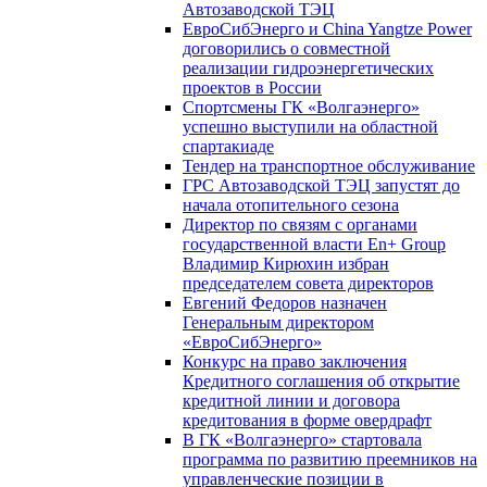
Автозаводской ТЭЦ
ЕвроСибЭнерго и China Yangtze Power
договорились о совместной
реализации гидроэнергетических
проектов в России
Спортсмены ГК «Волгаэнерго»
успешно выступили на областной
спартакиаде
Тендер на транспортное обслуживание
ГРС Автозаводской ТЭЦ запустят до
начала отопительного сезона
Директор по связям с органами
государственной власти En+ Group
Владимир Кирюхин избран
председателем совета директоров
Евгений Федоров назначен
Генеральным директором
«ЕвроСибЭнерго»
Конкурс на право заключения
Кредитного соглашения об открытие
кредитной линии и договора
кредитования в форме овердрафт
В ГК «Волгаэнерго» стартовала
программа по развитию преемников на
управленческие позиции в