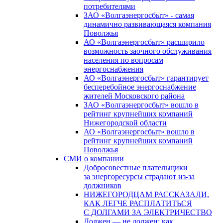
потребителями
ЗАО «Волгаэнергосбыт» - самая
динамично развивающаяся компания
Поволжья
АО «Волгаэнергосбыт» расширило
возможность заочного обслуживания
населения по вопросам
энергоснабжения
АО «Волгаэнергосбыт» гарантирует
бесперебойное энергоснабжение
жителей Московского района
ЗАО «Волгаэнергосбыт» вошло в
рейтинг крупнейших компаний
Нижегородской области
АО «Волгаэнергосбыт» вошло в
рейтинг крупнейших компаний
Поволжья
СМИ о компании
Добросовестные плательщики
за энергоресурсы страдают из-за
должников
НИЖЕГОРОДЦАМ РАССКАЗАЛИ,
КАК ЛЕГЧЕ РАСПЛАТИТЬСЯ
С ДОЛГАМИ ЗА ЭЛЕКТРИЧЕСТВО
Должен — не должен: как