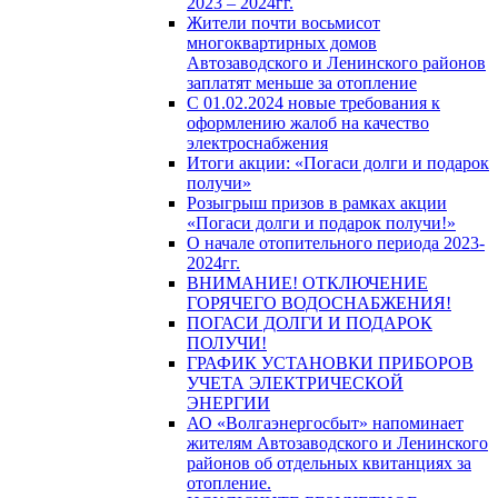
2023 – 2024гг.
Жители почти восьмисот
многоквартирных домов
Автозаводского и Ленинского районов
заплатят меньше за отопление
С 01.02.2024 новые требования к
оформлению жалоб на качество
электроснабжения
Итоги акции: «Погаси долги и подарок
получи»
Розыгрыш призов в рамках акции
«Погаси долги и подарок получи!»
О начале отопительного периода 2023-
2024гг.
ВНИМАНИЕ! ОТКЛЮЧЕНИЕ
ГОРЯЧЕГО ВОДОСНАБЖЕНИЯ!
ПОГАСИ ДОЛГИ И ПОДАРОК
ПОЛУЧИ!
ГРАФИК УСТАНОВКИ ПРИБОРОВ
УЧЕТА ЭЛЕКТРИЧЕСКОЙ
ЭНЕРГИИ
АО «Волгаэнергосбыт» напоминает
жителям Автозаводского и Ленинского
районов об отдельных квитанциях за
отопление.