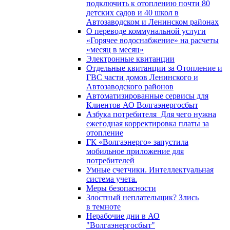
подключить к отоплению почти 80
детских садов и 40 школ в
Автозаводском и Ленинском районах
О переводе коммунальной услуги
«Горячее водоснабжение» на расчеты
«месяц в месяц»
Электронные квитанции
Отдельные квитанции за Отопление и
ГВС части домов Ленинского и
Автозаводского районов
Автоматизированные сервисы для
Клиентов АО Волгаэнергосбыт
Азбука потребителя_Для чего нужна
ежегодная корректировка платы за
отопление
ГК «Волгаэнерго» запустила
мобильное приложение для
потребителей
Умные счетчики. Интеллектуальная
система учета.
Меры безопасности
Злостный неплательщик? Злись
в темноте
Нерабочие дни в АО
"Волгаэнергосбыт"