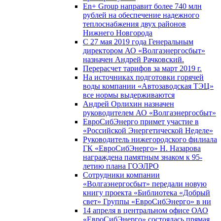
En+ Group направит более 740 млн
рублей на обеспечение надежного
теплоснабжения двух районов
Нижнего Новгорода
С 27 мая 2019 года Генеральным
директором АО «Волгаэнергосбыт»
назначен Андрей Рачковский.
Перерасчет тарифов за март 2019 г.
На источниках подготовки горячей
воды компании «Автозаводская ТЭЦ»
все нормы выдерживаются
Андрей Орлихин назначен
руководителем АО «Волгаэнергосбыт»
ЕвроСибЭнерго примет участие в
«Российской Энергетической Неделе»
Руководитель нижегородского филиала
ГК «ЕвроСибЭнерго» Н. Назарова
награждена памятным знаком к 95-
летию плана ГОЭЛРО
Сотрудники компании
«Волгаэнергосбыт» передали новую
книгу проекта «Библиотека «Добрый
свет» Группы «ЕвроСибЭнерго» в ни
14 апреля в центральном офисе ОАО
«ЕвроСибЭнерго» состоялась прямая