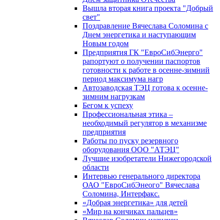
Вышла вторая книга проекта "Добрый
свет"
Поздравление Вячеслава Соломина с
Днем энергетика и наступающим
Новым годом
Предприятия ГК "ЕвроСибЭнерго"
рапортуют о получении паспортов
готовности к работе в осенне-зимний
период максимума нагр
Автозаводская ТЭЦ готова к осенне-
зимним нагрузкам
Бегом к успеху
Профессиональная этика –
необходимый регулятор в механизме
предприятия
Работы по пуску резервного
оборудования ООО "АТЭЦ"
Лучшие изобретатели Нижегородской
области
Интервью генерального директора
ОАО "ЕвроСибЭнеого" Вячеслава
Соломина, Интерфакс.
«Добрая энергетика» для детей
«Мир на кончиках пальцев»