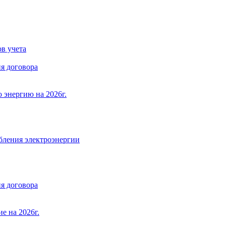
в учета
я договора
 энергию на 2026г.
бления электроэнергии
я договора
е на 2026г.