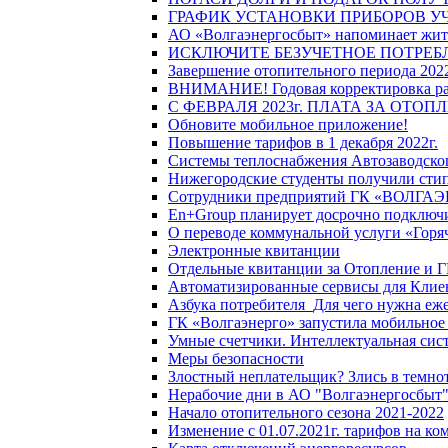
ГРАФИК УСТАНОВКИ ПРИБОРОВ У
АО «Волгаэнергосбыт» напоминает жите
ИСКЛЮЧИТЕ БЕЗУЧЕТНОЕ ПОТРЕБ
Завершение отопительного периода 2022
ВНИМАНИЕ! Годовая корректировка разм
С ФЕВРАЛЯ 2023г. ПЛАТА ЗА ОТО
Обновите мобильное приложение!
Повышение тарифов в 1 декабря 2022г.
Системы теплоснабжения Автозаводског
Нижегородские студенты получили стип
Сотрудники предприятий ГК «ВОЛГАЭНЕ
En+Group планирует досрочно подключи
О переводе коммунальной услуги «Горяч
Электронные квитанции
Отдельные квитанции за Отопление и Г
Автоматизированные сервисы для Клие
Азбука потребителя_Для чего нужна еже
ГК «Волгаэнерго» запустила мобильное
Умные счетчики. Интеллектуальная сист
Меры безопасности
Злостный неплательщик? Злись в темно
Нерабочие дни в АО "Волгаэнергосбыт
Начало отопительного сезона 2021-2022
Изменение с 01.07.2021г. тарифов на к