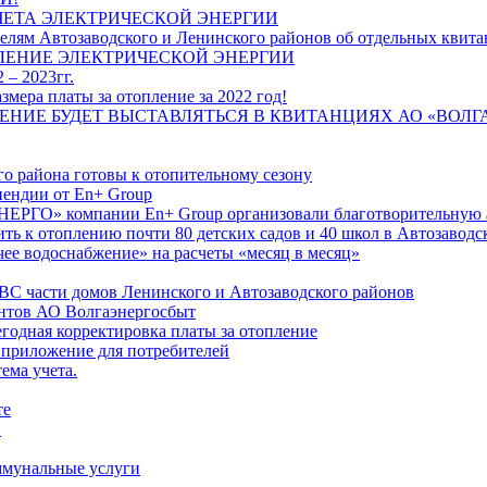
ЧЕТА ЭЛЕКТРИЧЕСКОЙ ЭНЕРГИИ
лям Автозаводского и Ленинского районов об отдельных квитан
ЛЕНИЕ ЭЛЕКТРИЧЕСКОЙ ЭНЕРГИИ
 – 2023гг.
ера платы за отопление за 2022 год!
ПЛЕНИЕ БУДЕТ ВЫСТАВЛЯТЬСЯ В КВИТАНЦИЯХ АО «ВОЛ
о района готовы к отопительному сезону
ендии от En+ Group
РГО» компании En+ Group организовали благотворительную а
ть к отоплению почти 80 детских садов и 40 школ в Автозавод
ее водоснабжение» на расчеты «месяц в месяц»
ВС части домов Ленинского и Автозаводского районов
нтов АО Волгаэнергосбыт
годная корректировка платы за отопление
 приложение для потребителей
ема учета.
те
"
оммунальные услуги