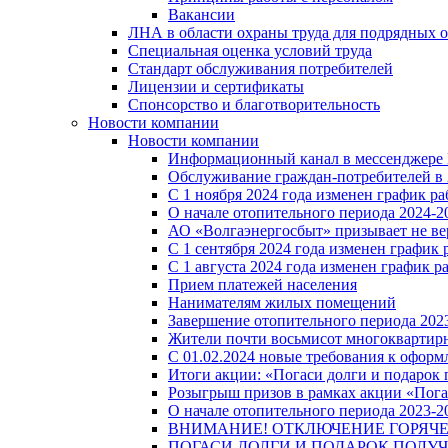
Вакансии
ЛНА в области охраны труда для подрядных 
Специальная оценка условий труда
Стандарт обслуживания потребителей
Лицензии и сертификаты
Спонсорство и благотворительность
Новости компании
Новости компании
Информационный канал в мессенджере
Обслуживание граждан-потребителей в 
С 1 ноября 2024 года изменен график 
О начале отопительного периода 2024-20
АО «Волгаэнергосбыт» призывает не ве
С 1 сентября 2024 года изменен графи
С 1 августа 2024 года изменен график 
Прием платежей населения
Нанимателям жилых помещений
Завершение отопительного периода 2023
Жители почти восьмисот многоквартирн
С 01.02.2024 новые требования к оформ
Итоги акции: «Погаси долги и подарок
Розыгрыш призов в рамках акции «Пога
О начале отопительного периода 2023-20
ВНИМАНИЕ! ОТКЛЮЧЕНИЕ ГОРЯЧ
ПОГАСИ ДОЛГИ И ПОДАРОК ПОЛУЧ