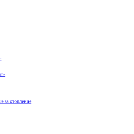
»
ыт»
е за отопление