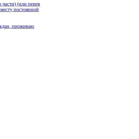
 части) (или перев
 месту постоянной
раждан, проживаю