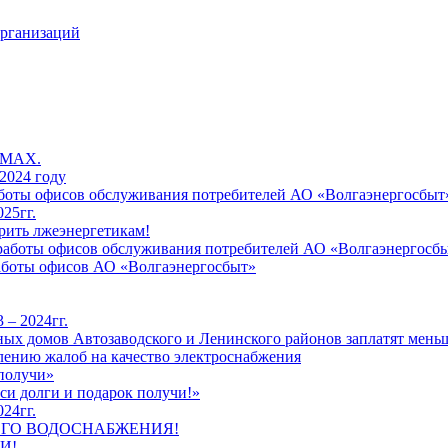
организаций
 MAX.
2024 году
работы офисов обслуживания потребителей АО «Волгаэнергосбыт
25гг.
рить лжеэнергетикам!
к работы офисов обслуживания потребителей АО «Волгаэнергосб
работы офисов АО «Волгаэнергосбыт»
 – 2024гг.
ых домов Автозаводского и Ленинского районов заплатят меньш
лению жалоб на качество электроснабжения
 получи»
си долги и подарок получи!»
24гг.
ЕГО ВОДОСНАБЖЕНИЯ!
И!