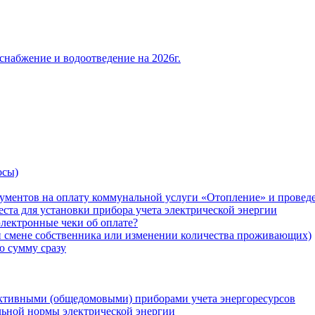
снабжение и водоотведение на 2026г.
осы)
ументов на оплату коммунальной услуги «Отопление» и проведе
ста для установки прибора учета электрической энергии
лектронные чеки об оплате?
ри смене собственника или изменении количества проживающих)
ю сумму сразу
ктивными (общедомовыми) приборами учета энергоресурсов
льной нормы электрической энергии