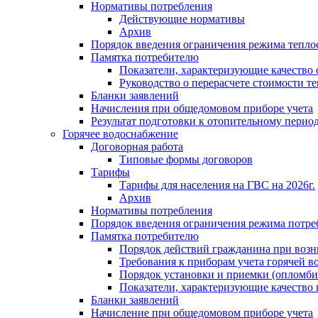
Нормативы потребления
Действующие нормативы
Архив
Порядок введения ограничения режима тепл
Памятка потребителю
Показатели, характеризующие качество
Руководство о перерасчете стоимости т
Бланки заявлений
Начисления при общедомовом приборе учета
Результат подготовки к отопительному перио
Горячее водоснабжение
Договорная работа
Типовые формы договоров
Тарифы
Тарифы для населения на ГВС на 2026г.
Архив
Нормативы потребления
Порядок введения ограничения режима потре
Памятка потребителю
Порядок действий гражданина при возн
Требования к приборам учета горячей в
Порядок установки и приемки (опломби
Показатели, характеризующие качество
Бланки заявлений
Начисление при общедомовом приборе учета