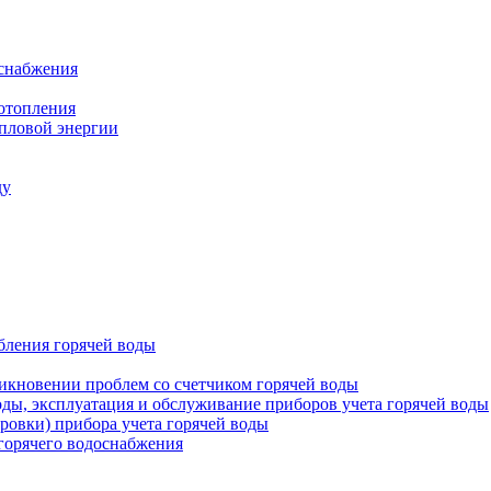
оснабжения
 отопления
епловой энергии
ду
бления горячей воды
икновении проблем со счетчиком горячей воды
оды, эксплуатация и обслуживание приборов учета горячей воды
ровки) прибора учета горячей воды
 горячего водоснабжения