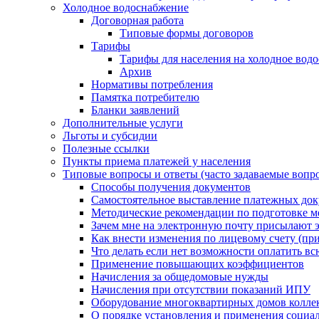
Холодное водоснабжение
Договорная работа
Типовые формы договоров
Тарифы
Тарифы для населения на холодное водо
Архив
Нормативы потребления
Памятка потребителю
Бланки заявлений
Дополнительные услуги
Льготы и субсидии
Полезные ссылки
Пункты приема платежей у населения
Типовые вопросы и ответы (часто задаваемые вопр
Способы получения документов
Самостоятельное выставление платежных док
Методические рекомендации по подготовке ме
Зачем мне на электронную почту присылают э
Как внести изменения по лицевому счету (п
Что делать если нет возможности оплатить вс
Применение повышающих коэффициентов
Начисления за общедомовые нужды
Начисления при отсутствии показаний ИПУ
Оборудование многоквартирных домов колле
О порядке установления и применения социа