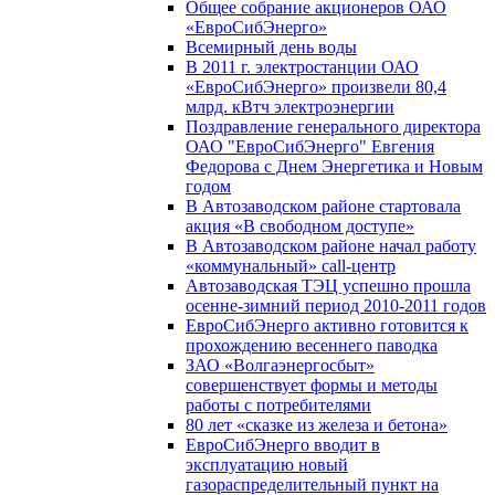
Общее собрание акционеров ОАО
«ЕвроСибЭнерго»
Всемирный день воды
В 2011 г. электростанции ОАО
«ЕвроСибЭнерго» произвели 80,4
млрд. кВтч электроэнергии
Поздравление генерального директора
ОАО "ЕвроСибЭнерго" Евгения
Федорова с Днем Энергетика и Новым
годом
В Автозаводском районе стартовала
акция «В свободном доступе»
В Автозаводском районе начал работу
«коммунальный» call-центр
Автозаводская ТЭЦ успешно прошла
осенне-зимний период 2010-2011 годов
ЕвроСибЭнерго активно готовится к
прохождению весеннего паводка
ЗАО «Волгаэнергосбыт»
совершенствует формы и методы
работы с потребителями
80 лет «сказке из железа и бетона»
ЕвроСибЭнерго вводит в
эксплуатацию новый
газораспределительный пункт на