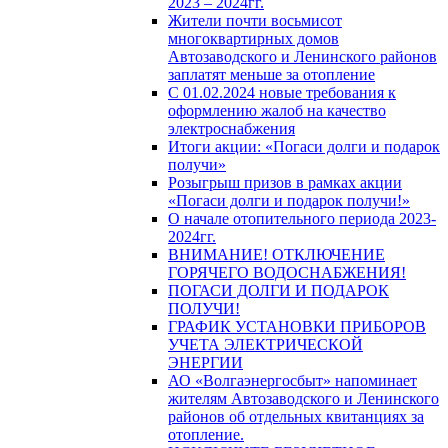
2023 – 2024гг.
Жители почти восьмисот
многоквартирных домов
Автозаводского и Ленинского районов
заплатят меньше за отопление
С 01.02.2024 новые требования к
оформлению жалоб на качество
электроснабжения
Итоги акции: «Погаси долги и подарок
получи»
Розыгрыш призов в рамках акции
«Погаси долги и подарок получи!»
О начале отопительного периода 2023-
2024гг.
ВНИМАНИЕ! ОТКЛЮЧЕНИЕ
ГОРЯЧЕГО ВОДОСНАБЖЕНИЯ!
ПОГАСИ ДОЛГИ И ПОДАРОК
ПОЛУЧИ!
ГРАФИК УСТАНОВКИ ПРИБОРОВ
УЧЕТА ЭЛЕКТРИЧЕСКОЙ
ЭНЕРГИИ
АО «Волгаэнергосбыт» напоминает
жителям Автозаводского и Ленинского
районов об отдельных квитанциях за
отопление.