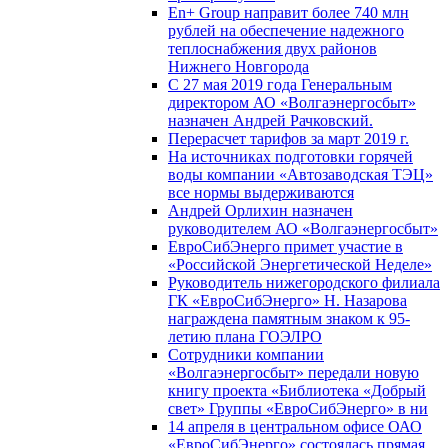
En+ Group направит более 740 млн
рублей на обеспечение надежного
теплоснабжения двух районов
Нижнего Новгорода
С 27 мая 2019 года Генеральным
директором АО «Волгаэнергосбыт»
назначен Андрей Рачковский.
Перерасчет тарифов за март 2019 г.
На источниках подготовки горячей
воды компании «Автозаводская ТЭЦ»
все нормы выдерживаются
Андрей Орлихин назначен
руководителем АО «Волгаэнергосбыт»
ЕвроСибЭнерго примет участие в
«Российской Энергетической Неделе»
Руководитель нижегородского филиала
ГК «ЕвроСибЭнерго» Н. Назарова
награждена памятным знаком к 95-
летию плана ГОЭЛРО
Сотрудники компании
«Волгаэнергосбыт» передали новую
книгу проекта «Библиотека «Добрый
свет» Группы «ЕвроСибЭнерго» в ни
14 апреля в центральном офисе ОАО
«ЕвроСибЭнерго» состоялась прямая