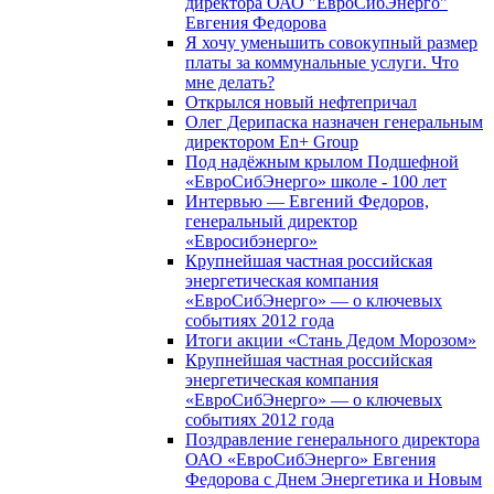
директора ОАО "ЕвроСибЭнерго"
Евгения Федорова
Я хочу уменьшить совокупный размер
платы за коммунальные услуги. Что
мне делать?
Открылся новый нефтепричал
Олег Дерипаска назначен генеральным
директором En+ Group
Под надёжным крылом Подшефной
«ЕвроСибЭнерго» школе - 100 лет
Интервью — Евгений Федоров,
генеральный директор
«Евросибэнерго»
Крупнейшая частная российская
энергетическая компания
«ЕвроСибЭнерго» — о ключевых
событиях 2012 года
Итоги акции «Стань Дедом Морозом»
Крупнейшая частная российская
энергетическая компания
«ЕвроСибЭнерго» — о ключевых
событиях 2012 года
Поздравление генерального директора
ОАО «ЕвроСибЭнерго» Евгения
Федорова с Днем Энергетика и Новым