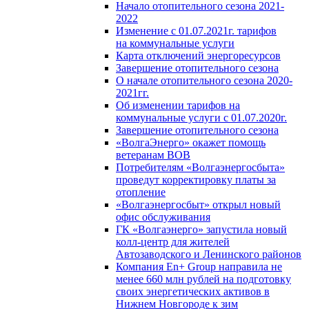
Начало отопительного сезона 2021-
2022
Изменение с 01.07.2021г. тарифов
на коммунальные услуги
Карта отключений энергоресурсов
Завершение отопительного сезона
О начале отопительного сезона 2020-
2021гг.
Об изменении тарифов на
коммунальные услуги с 01.07.2020г.
Завершение отопительного сезона
«ВолгаЭнерго» окажет помощь
ветеранам ВОВ
Потребителям «Волгаэнергосбыта»
проведут корректировку платы за
отопление
«Волгаэнергосбыт» открыл новый
офис обслуживания
ГК «Волгаэнерго» запустила новый
колл-центр для жителей
Автозаводского и Ленинского районов
Компания En+ Group направила не
менее 660 млн рублей на подготовку
своих энергетических активов в
Нижнем Новгороде к зим