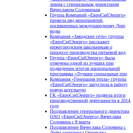
линия с генеральным директором
Вячеславом Соломиным
Группа Компаний «ЕвроСибЭнерго»
провела ряд мероприятий,
посвященных международному Дню
воды
Компания «Заводские сети» группы
«ЕвроСибЭнерго» расскажет
нижегородским школьникам о
процессе производства питьевой вод
Группа «ЕвроСибЭнерго» была
отмечена одной из лучших при
подведении итогов национальной
программы «Лучшие социальные про
Компания «Генерация тепла» группы
«ЕвроСибЭнерго» запустила в работу
новую котельную
ГК «ЕвроСибЭнерго» подвела итоги
производственной деятельности в 2014
году
Поздравление генерального директора
ОАО «ЕвроСибЭнерго» Вячеслава
Соломина с 8 марта
Поздравление Вячеслава Соломина с
Днём защитника Отечества