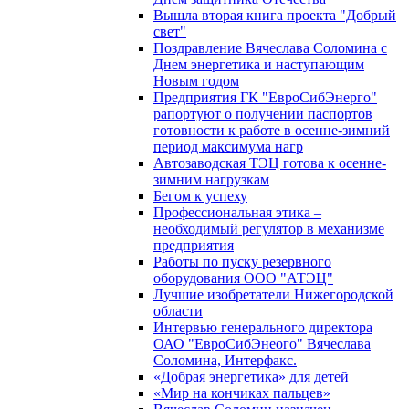
Вышла вторая книга проекта "Добрый
свет"
Поздравление Вячеслава Соломина с
Днем энергетика и наступающим
Новым годом
Предприятия ГК "ЕвроСибЭнерго"
рапортуют о получении паспортов
готовности к работе в осенне-зимний
период максимума нагр
Автозаводская ТЭЦ готова к осенне-
зимним нагрузкам
Бегом к успеху
Профессиональная этика –
необходимый регулятор в механизме
предприятия
Работы по пуску резервного
оборудования ООО "АТЭЦ"
Лучшие изобретатели Нижегородской
области
Интервью генерального директора
ОАО "ЕвроСибЭнеого" Вячеслава
Соломина, Интерфакс.
«Добрая энергетика» для детей
«Мир на кончиках пальцев»