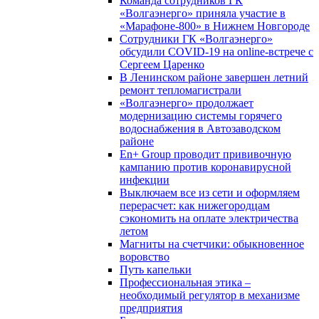
Команда сотрудников ГК
«Волгаэнерго» приняла участие в
«Марафоне-800» в Нижнем Новгороде
Сотрудники ГК «Волгаэнерго»
обсудили COVID-19 на online-встрече с
Сергеем Царенко
В Ленинском районе завершен летний
ремонт тепломагистрали
«Волгаэнерго» продолжает
модернизацию системы горячего
водоснабжения в Автозаводском
районе
En+ Group проводит прививочную
кампанию против коронавирусной
инфекции
Выключаем все из сети и оформляем
перерасчет: как нижегородцам
сэкономить на оплате электричества
летом
Магниты на счетчики: обыкновенное
воровство
Путь капельки
Профессиональная этика –
необходимый регулятор в механизме
предприятия