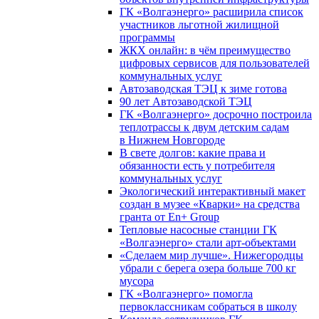
ГК «Волгаэнерго» расширила список
участников льготной жилищной
программы
ЖКХ онлайн: в чём преимущество
цифровых сервисов для пользователей
коммунальных услуг
Автозаводская ТЭЦ к зиме готова
90 лет Автозаводской ТЭЦ
ГК «Волгаэнерго» досрочно построила
теплотрассы к двум детским садам
в Нижнем Новгороде
В свете долгов: какие права и
обязанности есть у потребителя
коммунальных услуг
Экологический интерактивный макет
создан в музее «Кварки» на средства
гранта от En+ Group
Тепловые насосные станции ГК
«Волгаэнерго» стали арт-объектами
«Сделаем мир лучше». Нижегородцы
убрали с берега озера больше 700 кг
мусора
ГК «Волгаэнерго» помогла
первоклассникам собраться в школу