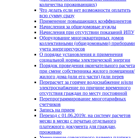
количества проживающих)
Что делать если нет возможности оплатить
всю сумму сразу
Применение повышающих коэффициентов
Начисления за общедомовые нужды
Начисления при отсутствии показаний ИПУ
Оборудование многоквартирных домов
коллективными (общедомовыми) приборами
учета энергоресурсов
О порядке установления и применения
социальной нормы электрической энергии
Порядок проведения окончательного расчета
при смене собственника жилого помещения/
жилого дома (или его части) (или перев
Перерасчет за горячее водоснабжение и/или
электроснабжение по причине временного
отсутствия граждан по месту постоянной
Перепрограммирование многотарифных
счетчиков
Запись на прием
Переход с 01.06.2019г. на систему расчетов
месяц в месяц с печатью отдельного
платежного документа для граждан,
проживаю
Уменьшение совокупного размера платежа