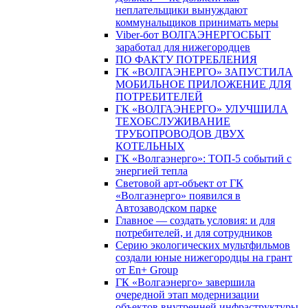
неплательщики вынуждают
коммунальщиков принимать меры
Viber-бот ВОЛГАЭНЕРГОСБЫТ
заработал для нижегородцев
ПО ФАКТУ ПОТРЕБЛЕНИЯ
ГК «ВОЛГАЭНЕРГО» ЗАПУСТИЛА
МОБИЛЬНОЕ ПРИЛОЖЕНИЕ ДЛЯ
ПОТРЕБИТЕЛЕЙ
ГК «ВОЛГАЭНЕРГО» УЛУЧШИЛА
ТЕХОБСЛУЖИВАНИЕ
ТРУБОПРОВОДОВ ДВУХ
КОТЕЛЬНЫХ
ГК «Волгаэнерго»: ТОП-5 событий с
энергией тепла
Световой арт-объект от ГК
«Волгаэнерго» появился в
Автозаводском парке
Главное — создать условия: и для
потребителей, и для сотрудников
Серию экологических мультфильмов
создали юные нижегородцы на грант
от En+ Group
ГК «Волгаэнерго» завершила
очередной этап модернизации
объектов внутренней инфраструктуры