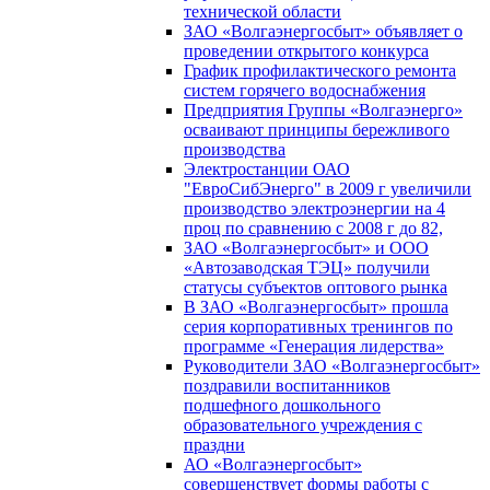
технической области
ЗАО «Волгаэнергосбыт» объявляет о
проведении открытого конкурса
График профилактического ремонта
систем горячего водоснабжения
Предприятия Группы «Волгаэнерго»
осваивают принципы бережливого
производства
Электростанции ОАО
"ЕвроСибЭнерго" в 2009 г увеличили
производство электроэнергии на 4
проц по сравнению с 2008 г до 82,
ЗАО «Волгаэнергосбыт» и ООО
«Автозаводская ТЭЦ» получили
статусы субъектов оптового рынка
В ЗАО «Волгаэнергосбыт» прошла
серия корпоративных тренингов по
программе «Генерация лидерства»
Руководители ЗАО «Волгаэнергосбыт»
поздравили воспитанников
подшефного дошкольного
образовательного учреждения с
праздни
АО «Волгаэнергосбыт»
совершенствует формы работы с