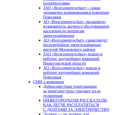
потребителями
ЗАО «Волгаэнергосбыт» - самая
динамично развивающаяся компания
Поволжья
АО «Волгаэнергосбыт» расширило
возможность заочного обслуживания
населения по вопросам
энергоснабжения
АО «Волгаэнергосбыт» гарантирует
бесперебойное энергоснабжение
жителей Московского района
ЗАО «Волгаэнергосбыт» вошло в
рейтинг крупнейших компаний
Нижегородской области
АО «Волгаэнергосбыт» вошло в
рейтинг крупнейших компаний
Поволжья
СМИ о компании
Добросовестные плательщики
за энергоресурсы страдают из-за
должников
НИЖЕГОРОДЦАМ РАССКАЗАЛИ,
КАК ЛЕГЧЕ РАСПЛАТИТЬСЯ
С ДОЛГАМИ ЗА ЭЛЕКТРИЧЕСТВО
Должен — не должен: как