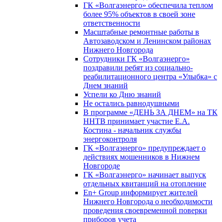
ГК «Волгаэнерго» обеспечила теплом
более 95% объектов в своей зоне
ответственности
Масштабные ремонтные работы в
Автозаводском и Ленинском районах
Нижнего Новгорода
Сотрудники ГК «Волгаэнерго»
поздравили ребят из социально-
реабилитационного центра «Улыбка» с
Днем знаний
Успели ко Дню знаний
Не остались равнодушными
В программе «ДЕНЬ ЗА ДНЕМ» на ТК
ННТВ принимает участие Е.А.
Костина - начальник службы
энергоконтроля
ГК «Волгаэнерго» предупреждает о
действиях мошенников в Нижнем
Новгороде
ГК «Волгаэнерго» начинает выпуск
отдельных квитанций на отопление
En+ Group информирует жителей
Нижнего Новгорода о необходимости
проведения своевременной поверки
приборов учета