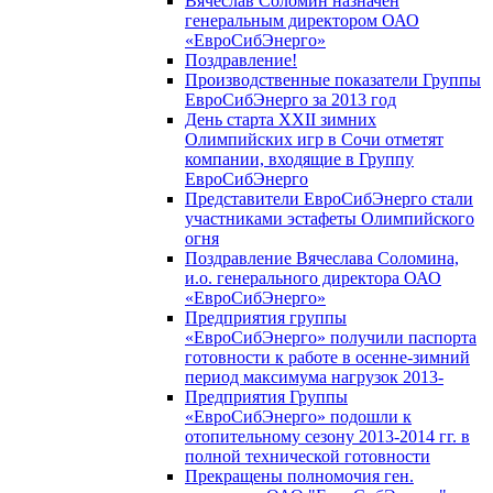
Вячеслав Соломин назначен
генеральным директором ОАО
«ЕвроСибЭнерго»
Поздравление!
Производственные показатели Группы
ЕвроСибЭнерго за 2013 год
День старта XXII зимних
Олимпийских игр в Сочи отметят
компании, входящие в Группу
ЕвроСибЭнерго
Представители ЕвроСибЭнерго стали
участниками эстафеты Олимпийского
огня
Поздравление Вячеслава Соломина,
и.о. генерального директора ОАО
«ЕвроСибЭнерго»
Предприятия группы
«ЕвроСибЭнерго» получили паспорта
готовности к работе в осенне-зимний
период максимума нагрузок 2013-
Предприятия Группы
«ЕвроСибЭнерго» подошли к
отопительному сезону 2013-2014 гг. в
полной технической готовности
Прекращены полномочия ген.