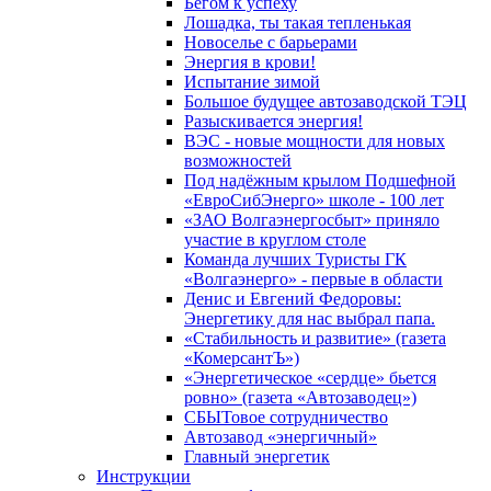
Бегом к успеху
Лошадка, ты такая тепленькая
Новоселье с барьерами
Энергия в крови!
Испытание зимой
Большое будущее автозаводской ТЭЦ
Разыскивается энергия!
ВЭС - новые мощности для новых
возможностей
Под надёжным крылом Подшефной
«ЕвроСибЭнерго» школе - 100 лет
«ЗАО Волгаэнергосбыт» приняло
участие в круглом столе
Команда лучших Туристы ГК
«Волгаэнерго» - первые в области
Денис и Евгений Федоровы:
Энергетику для нас выбрал папа.
«Стабильность и развитие» (газета
«КомерсантЪ»)
«Энергетическое «сердце» бьется
ровно» (газета «Автозаводец»)
СБЫТовое сотрудничество
Автозавод «энергичный»
Главный энергетик
Инструкции