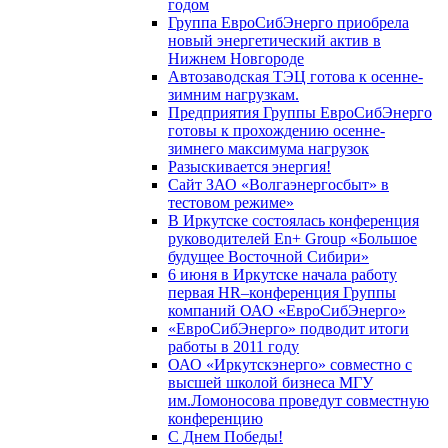
годом
Группа ЕвроСибЭнерго приобрела
новый энергетический актив в
Нижнем Новгороде
Автозаводская ТЭЦ готова к осенне-
зимним нагрузкам.
Предприятия Группы ЕвроСибЭнерго
готовы к прохождению осенне-
зимнего максимума нагрузок
Разыскивается энергия!
Сайт ЗАО «Волгаэнергосбыт» в
тестовом режиме»
В Иркутске состоялась конференция
руководителей En+ Group «Большое
будущее Восточной Сибири»
6 июня в Иркутске начала работу
первая HR–конференция Группы
компаний ОАО «ЕвроСибЭнерго»
«ЕвроСибЭнерго» подводит итоги
работы в 2011 году
ОАО «Иркутскэнерго» совместно с
высшей школой бизнеса МГУ
им.Ломоносова проведут совместную
конференцию
С Днем Победы!