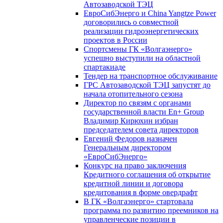
Автозаводской ТЭЦ
ЕвроСибЭнерго и China Yangtze Power
договорились о совместной
реализации гидроэнергетических
проектов в России
Спортсмены ГК «Волгаэнерго»
успешно выступили на областной
спартакиаде
Тендер на транспортное обслуживание
ГРС Автозаводской ТЭЦ запустят до
начала отопительного сезона
Директор по связям с органами
государственной власти En+ Group
Владимир Кирюхин избран
председателем совета директоров
Евгений Федоров назначен
Генеральным директором
«ЕвроСибЭнерго»
Конкурс на право заключения
Кредитного соглашения об открытие
кредитной линии и договора
кредитования в форме овердрафт
В ГК «Волгаэнерго» стартовала
программа по развитию преемников на
управленческие позиции в