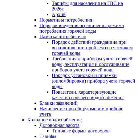
Тарифы для населения на ГВС на
2026г.
Архив
Нормативы потребления
Порядок введения ограничения режима
потребления горячей воды
Памятка потребителю
Порядок действий гражданина при
возникновении проблем со счетчиком
горячей воды
Требования к приборам учета горячей
воды, эксплуатация и обслуживание
приборов учета горячей воды
Порядок установки и приемки
(опломбировки) прибора учета горячей
воды
Показатели, характеризующие
качество горячего водоснабжения
Бланки заявлений
Начисление при общедомовом приборе
учета
Холодное водоснабжение
Договорная работа
Типовые формы договоров
Тарифы