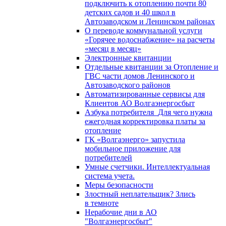
подключить к отоплению почти 80
детских садов и 40 школ в
Автозаводском и Ленинском районах
О переводе коммунальной услуги
«Горячее водоснабжение» на расчеты
«месяц в месяц»
Электронные квитанции
Отдельные квитанции за Отопление и
ГВС части домов Ленинского и
Автозаводского районов
Автоматизированные сервисы для
Клиентов АО Волгаэнергосбыт
Азбука потребителя_Для чего нужна
ежегодная корректировка платы за
отопление
ГК «Волгаэнерго» запустила
мобильное приложение для
потребителей
Умные счетчики. Интеллектуальная
система учета.
Меры безопасности
Злостный неплательщик? Злись
в темноте
Нерабочие дни в АО
"Волгаэнергосбыт"