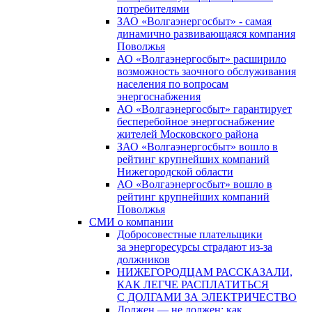
потребителями
ЗАО «Волгаэнергосбыт» - самая
динамично развивающаяся компания
Поволжья
АО «Волгаэнергосбыт» расширило
возможность заочного обслуживания
населения по вопросам
энергоснабжения
АО «Волгаэнергосбыт» гарантирует
бесперебойное энергоснабжение
жителей Московского района
ЗАО «Волгаэнергосбыт» вошло в
рейтинг крупнейших компаний
Нижегородской области
АО «Волгаэнергосбыт» вошло в
рейтинг крупнейших компаний
Поволжья
СМИ о компании
Добросовестные плательщики
за энергоресурсы страдают из-за
должников
НИЖЕГОРОДЦАМ РАССКАЗАЛИ,
КАК ЛЕГЧЕ РАСПЛАТИТЬСЯ
С ДОЛГАМИ ЗА ЭЛЕКТРИЧЕСТВО
Должен — не должен: как