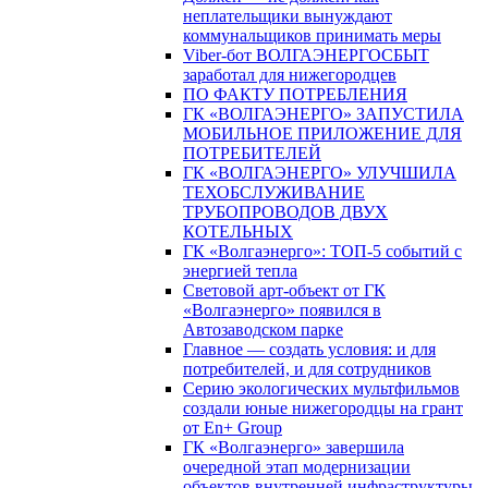
неплательщики вынуждают
коммунальщиков принимать меры
Viber-бот ВОЛГАЭНЕРГОСБЫТ
заработал для нижегородцев
ПО ФАКТУ ПОТРЕБЛЕНИЯ
ГК «ВОЛГАЭНЕРГО» ЗАПУСТИЛА
МОБИЛЬНОЕ ПРИЛОЖЕНИЕ ДЛЯ
ПОТРЕБИТЕЛЕЙ
ГК «ВОЛГАЭНЕРГО» УЛУЧШИЛА
ТЕХОБСЛУЖИВАНИЕ
ТРУБОПРОВОДОВ ДВУХ
КОТЕЛЬНЫХ
ГК «Волгаэнерго»: ТОП-5 событий с
энергией тепла
Световой арт-объект от ГК
«Волгаэнерго» появился в
Автозаводском парке
Главное — создать условия: и для
потребителей, и для сотрудников
Серию экологических мультфильмов
создали юные нижегородцы на грант
от En+ Group
ГК «Волгаэнерго» завершила
очередной этап модернизации
объектов внутренней инфраструктуры