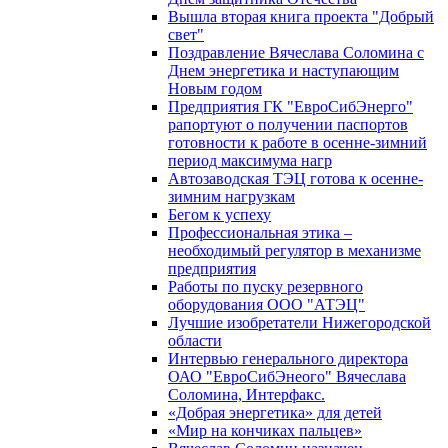
Вышла вторая книга проекта "Добрый
свет"
Поздравление Вячеслава Соломина с
Днем энергетика и наступающим
Новым годом
Предприятия ГК "ЕвроСибЭнерго"
рапортуют о получении паспортов
готовности к работе в осенне-зимний
период максимума нагр
Автозаводская ТЭЦ готова к осенне-
зимним нагрузкам
Бегом к успеху
Профессиональная этика –
необходимый регулятор в механизме
предприятия
Работы по пуску резервного
оборудования ООО "АТЭЦ"
Лучшие изобретатели Нижегородской
области
Интервью генерального директора
ОАО "ЕвроСибЭнеого" Вячеслава
Соломина, Интерфакс.
«Добрая энергетика» для детей
«Мир на кончиках пальцев»