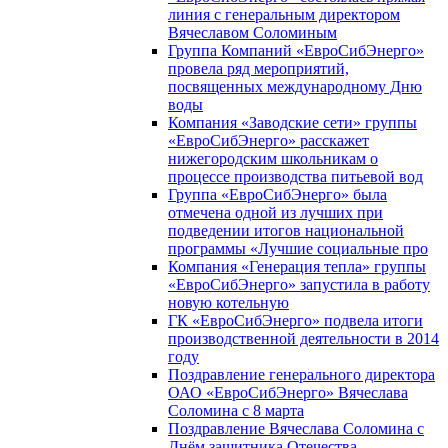
линия с генеральным директором
Вячеславом Соломиным
Группа Компаний «ЕвроСибЭнерго»
провела ряд мероприятий,
посвященных международному Дню
воды
Компания «Заводские сети» группы
«ЕвроСибЭнерго» расскажет
нижегородским школьникам о
процессе производства питьевой вод
Группа «ЕвроСибЭнерго» была
отмечена одной из лучших при
подведении итогов национальной
программы «Лучшие социальные про
Компания «Генерация тепла» группы
«ЕвроСибЭнерго» запустила в работу
новую котельную
ГК «ЕвроСибЭнерго» подвела итоги
производственной деятельности в 2014
году
Поздравление генерального директора
ОАО «ЕвроСибЭнерго» Вячеслава
Соломина с 8 марта
Поздравление Вячеслава Соломина с
Днём защитника Отечества