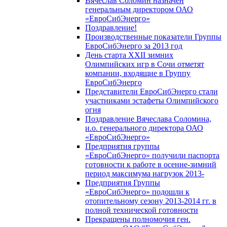
Вячеслав Соломин назначен
генеральным директором ОАО
«ЕвроСибЭнерго»
Поздравление!
Производственные показатели Группы
ЕвроСибЭнерго за 2013 год
День старта XXII зимних
Олимпийских игр в Сочи отметят
компании, входящие в Группу
ЕвроСибЭнерго
Представители ЕвроСибЭнерго стали
участниками эстафеты Олимпийского
огня
Поздравление Вячеслава Соломина,
и.о. генерального директора ОАО
«ЕвроСибЭнерго»
Предприятия группы
«ЕвроСибЭнерго» получили паспорта
готовности к работе в осенне-зимний
период максимума нагрузок 2013-
Предприятия Группы
«ЕвроСибЭнерго» подошли к
отопительному сезону 2013-2014 гг. в
полной технической готовности
Прекращены полномочия ген.