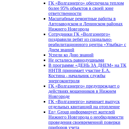
ГК «Волгаэнерго» обеспечила теплом
более 95% объектов в своей зоне
ответственности
Масштабные ремонтные работы в
Автозаводском и Ленинском районах
Нижнего Новгорода
Сотрудники ГК «Волгаэнерго»
поздравили ребят из социально-
реабилитационного центра «Улыбка» с
Днем знаний
Успели ко Дню знаний
Не остались равнодушными
В программе «ДЕНЬ ЗА ДНЕМ» на ТК
ННТВ принимает участие Е.А.
Костина - начальник службы
энергоконтроля
ГК «Волгаэнерго» предупреждает о
действиях мошенников в Нижнем
Новгороде
ГК «Волгаэнерго» начинает выпуск
отдельных квитанций на отопление
En+ Group информирует жителей
Нижнего Новгорода о необходимости
проведения своевременной поверки
приборов учета