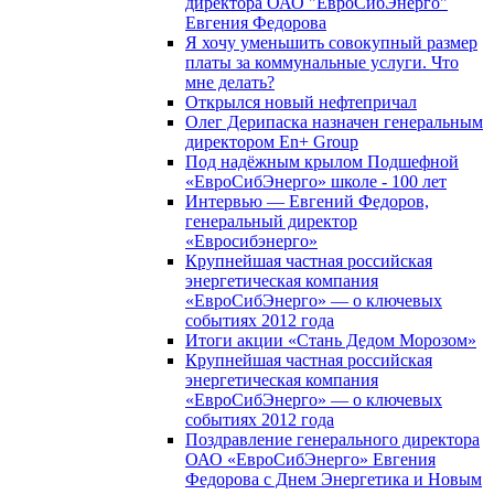
директора ОАО "ЕвроСибЭнерго"
Евгения Федорова
Я хочу уменьшить совокупный размер
платы за коммунальные услуги. Что
мне делать?
Открылся новый нефтепричал
Олег Дерипаска назначен генеральным
директором En+ Group
Под надёжным крылом Подшефной
«ЕвроСибЭнерго» школе - 100 лет
Интервью — Евгений Федоров,
генеральный директор
«Евросибэнерго»
Крупнейшая частная российская
энергетическая компания
«ЕвроСибЭнерго» — о ключевых
событиях 2012 года
Итоги акции «Стань Дедом Морозом»
Крупнейшая частная российская
энергетическая компания
«ЕвроСибЭнерго» — о ключевых
событиях 2012 года
Поздравление генерального директора
ОАО «ЕвроСибЭнерго» Евгения
Федорова с Днем Энергетика и Новым