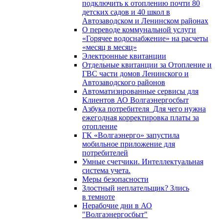
подключить к отоплению почти 80
детских садов и 40 школ в
Автозаводском и Ленинском районах
О переводе коммунальной услуги
«Горячее водоснабжение» на расчеты
«месяц в месяц»
Электронные квитанции
Отдельные квитанции за Отопление и
ГВС части домов Ленинского и
Автозаводского районов
Автоматизированные сервисы для
Клиентов АО Волгаэнергосбыт
Азбука потребителя_Для чего нужна
ежегодная корректировка платы за
отопление
ГК «Волгаэнерго» запустила
мобильное приложение для
потребителей
Умные счетчики. Интеллектуальная
система учета.
Меры безопасности
Злостный неплательщик? Злись
в темноте
Нерабочие дни в АО
"Волгаэнергосбыт"