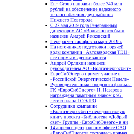
En+ Group направит более 740 млн
рублей на обеспечение надежного
теплоснабжения двух районов
Нижнего Новгорода
С 27 мая 2019 года Генеральным
директором АО «Волгаэнергосбыт»
назначен Андрей Рачковский.
Перерасчет тарифов за март 2019 г.
На источниках подготовки горячей
воды компании «Автозаводская ТЭЦ»
все нормы выдерживаются
Андрей Орлихин назначен
руководителем АО «Волгаэнергосбыт»
ЕвроСибЭнерго примет участие в
«Российской Энергетической Неделе»
Руководитель нижегородского филиала
ГК «ЕвроСибЭнерго» Н. Назарова
награждена памятным знаком к 95-
летию плана ГОЭЛРО
Сотрудники компании
«Волгаэнергосбыт» передали новую
книгу проекта «Библиотека «Добрый
свет» Группы «ЕвроСибЭнерго» в ни
14 апреля в центральном офисе ОАО
«ЕвроСибЭнерго» состоялась прямая