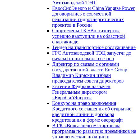
Автозаводской ТЭЦ
ЕвроСибЭнерго и China Yangtze Power
договорились о совместной
реализации гидроэнергетических
проектов в России
Спортсмены ГК «Волгаэнерго»
успешно выступили на областной
спартакиаде
Тендер на транспортное обслуживание
ГРС Автозаводской ТЭЦ запустят до
начала отопительного сезона
Директор по связям с органами
государственной власти En+ Group
Владимир Кирюхин избран
председателем совета директоров
Евгений Федоров назначен
Генеральным директором
«ЕвроСибЭнерго»
Конкурс на право заключения
Кредитного соглашения об открытие
кредитной линии и договора
кредитования в форме овердрафт
В ГК «Волгаэнерго» стартовала
программа по развитию преемников на
управленческие позиции в