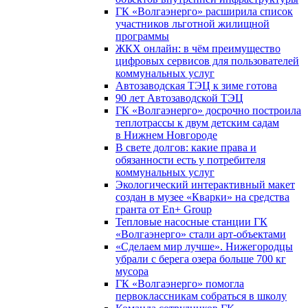
ГК «Волгаэнерго» расширила список
участников льготной жилищной
программы
ЖКХ онлайн: в чём преимущество
цифровых сервисов для пользователей
коммунальных услуг
Автозаводская ТЭЦ к зиме готова
90 лет Автозаводской ТЭЦ
ГК «Волгаэнерго» досрочно построила
теплотрассы к двум детским садам
в Нижнем Новгороде
В свете долгов: какие права и
обязанности есть у потребителя
коммунальных услуг
Экологический интерактивный макет
создан в музее «Кварки» на средства
гранта от En+ Group
Тепловые насосные станции ГК
«Волгаэнерго» стали арт-объектами
«Сделаем мир лучше». Нижегородцы
убрали с берега озера больше 700 кг
мусора
ГК «Волгаэнерго» помогла
первоклассникам собраться в школу