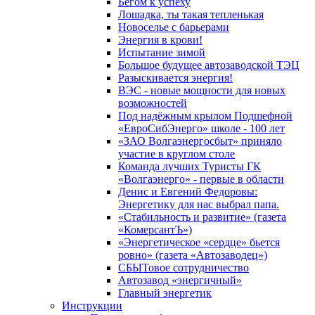
Бегом к успеху
Лошадка, ты такая тепленькая
Новоселье с барьерами
Энергия в крови!
Испытание зимой
Большое будущее автозаводской ТЭЦ
Разыскивается энергия!
ВЭС - новые мощности для новых
возможностей
Под надёжным крылом Подшефной
«ЕвроСибЭнерго» школе - 100 лет
«ЗАО Волгаэнергосбыт» приняло
участие в круглом столе
Команда лучших Туристы ГК
«Волгаэнерго» - первые в области
Денис и Евгений Федоровы:
Энергетику для нас выбрал папа.
«Стабильность и развитие» (газета
«КомерсантЪ»)
«Энергетическое «сердце» бьется
ровно» (газета «Автозаводец»)
СБЫТовое сотрудничество
Автозавод «энергичный»
Главный энергетик
Инструкции