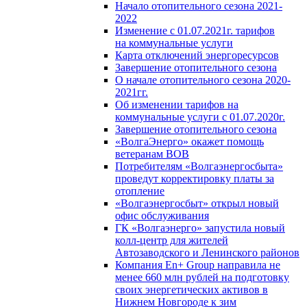
Начало отопительного сезона 2021-
2022
Изменение с 01.07.2021г. тарифов
на коммунальные услуги
Карта отключений энергоресурсов
Завершение отопительного сезона
О начале отопительного сезона 2020-
2021гг.
Об изменении тарифов на
коммунальные услуги с 01.07.2020г.
Завершение отопительного сезона
«ВолгаЭнерго» окажет помощь
ветеранам ВОВ
Потребителям «Волгаэнергосбыта»
проведут корректировку платы за
отопление
«Волгаэнергосбыт» открыл новый
офис обслуживания
ГК «Волгаэнерго» запустила новый
колл-центр для жителей
Автозаводского и Ленинского районов
Компания En+ Group направила не
менее 660 млн рублей на подготовку
своих энергетических активов в
Нижнем Новгороде к зим