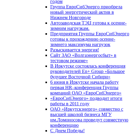
годом
Группа ЕвроСибЭнерго приобрела
новый энергетический актив в
Нижнем Новгороде
Автозаводская ТЭЦ готова к осенне-
зимним нагрузкам.
Предприятия Группы ЕвроСибЭнерго
готовы к прохождению осенне-
зимнего максимума нагрузок
Разыскивается энергия!
Сайт ЗАО «Волгаэнергосбыт» в
тестовом режиме»
В Иркутске состоялась конференция
руководителей En+ Group «Большое
будущее Восточной Сибири»
6 июня в Иркутске начала работу
первая HR–конференция Группы
компаний ОАО «ЕвроСибЭнерго»
«ЕвроСибЭнерго» подводит итоги
работы в 2011 году
ОАО «Иркутскэнерго» совместно с
высшей школой бизнеса МГУ
им.Ломоносова проведут совместную
конференцию
С Днем Победы!