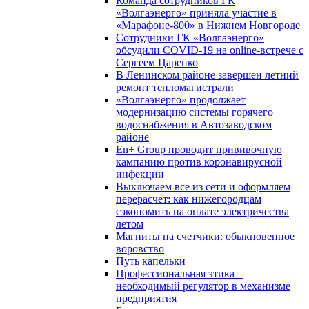
Команда сотрудников ГК
«Волгаэнерго» приняла участие в
«Марафоне-800» в Нижнем Новгороде
Сотрудники ГК «Волгаэнерго»
обсудили COVID-19 на online-встрече с
Сергеем Царенко
В Ленинском районе завершен летний
ремонт тепломагистрали
«Волгаэнерго» продолжает
модернизацию системы горячего
водоснабжения в Автозаводском
районе
En+ Group проводит прививочную
кампанию против коронавирусной
инфекции
Выключаем все из сети и оформляем
перерасчет: как нижегородцам
сэкономить на оплате электричества
летом
Магниты на счетчики: обыкновенное
воровство
Путь капельки
Профессиональная этика –
необходимый регулятор в механизме
предприятия