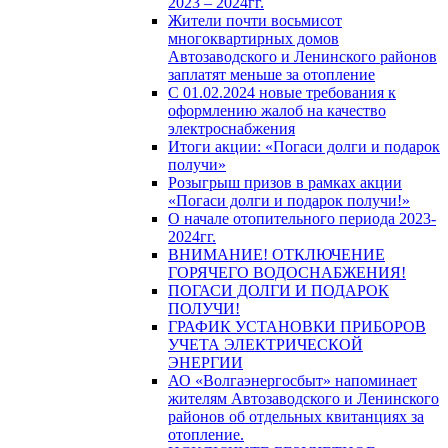
2023 – 2024гг.
Жители почти восьмисот
многоквартирных домов
Автозаводского и Ленинского районов
заплатят меньше за отопление
С 01.02.2024 новые требования к
оформлению жалоб на качество
электроснабжения
Итоги акции: «Погаси долги и подарок
получи»
Розыгрыш призов в рамках акции
«Погаси долги и подарок получи!»
О начале отопительного периода 2023-
2024гг.
ВНИМАНИЕ! ОТКЛЮЧЕНИЕ
ГОРЯЧЕГО ВОДОСНАБЖЕНИЯ!
ПОГАСИ ДОЛГИ И ПОДАРОК
ПОЛУЧИ!
ГРАФИК УСТАНОВКИ ПРИБОРОВ
УЧЕТА ЭЛЕКТРИЧЕСКОЙ
ЭНЕРГИИ
АО «Волгаэнергосбыт» напоминает
жителям Автозаводского и Ленинского
районов об отдельных квитанциях за
отопление.