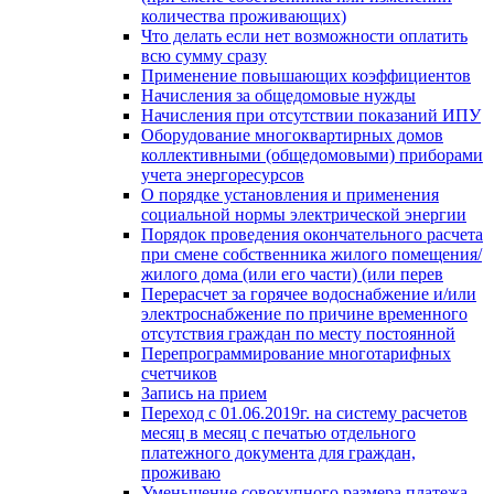
количества проживающих)
Что делать если нет возможности оплатить
всю сумму сразу
Применение повышающих коэффициентов
Начисления за общедомовые нужды
Начисления при отсутствии показаний ИПУ
Оборудование многоквартирных домов
коллективными (общедомовыми) приборами
учета энергоресурсов
О порядке установления и применения
социальной нормы электрической энергии
Порядок проведения окончательного расчета
при смене собственника жилого помещения/
жилого дома (или его части) (или перев
Перерасчет за горячее водоснабжение и/или
электроснабжение по причине временного
отсутствия граждан по месту постоянной
Перепрограммирование многотарифных
счетчиков
Запись на прием
Переход с 01.06.2019г. на систему расчетов
месяц в месяц с печатью отдельного
платежного документа для граждан,
проживаю
Уменьшение совокупного размера платежа