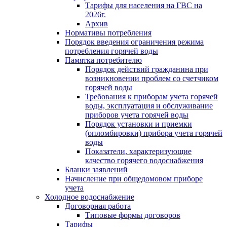
Тарифы для населения на ГВС на
2026г.
Архив
Нормативы потребления
Порядок введения ограничения режима
потребления горячей воды
Памятка потребителю
Порядок действий гражданина при
возникновении проблем со счетчиком
горячей воды
Требования к приборам учета горячей
воды, эксплуатация и обслуживание
приборов учета горячей воды
Порядок установки и приемки
(опломбировки) прибора учета горячей
воды
Показатели, характеризующие
качество горячего водоснабжения
Бланки заявлений
Начисление при общедомовом приборе
учета
Холодное водоснабжение
Договорная работа
Типовые формы договоров
Тарифы