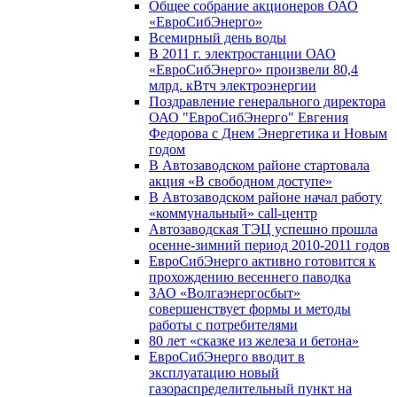
Общее собрание акционеров ОАО
«ЕвроСибЭнерго»
Всемирный день воды
В 2011 г. электростанции ОАО
«ЕвроСибЭнерго» произвели 80,4
млрд. кВтч электроэнергии
Поздравление генерального директора
ОАО "ЕвроСибЭнерго" Евгения
Федорова с Днем Энергетика и Новым
годом
В Автозаводском районе стартовала
акция «В свободном доступе»
В Автозаводском районе начал работу
«коммунальный» call-центр
Автозаводская ТЭЦ успешно прошла
осенне-зимний период 2010-2011 годов
ЕвроСибЭнерго активно готовится к
прохождению весеннего паводка
ЗАО «Волгаэнергосбыт»
совершенствует формы и методы
работы с потребителями
80 лет «сказке из железа и бетона»
ЕвроСибЭнерго вводит в
эксплуатацию новый
газораспределительный пункт на