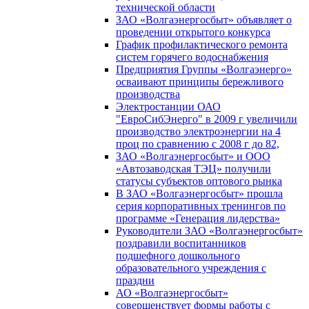
технической области
ЗАО «Волгаэнергосбыт» объявляет о
проведении открытого конкурса
График профилактического ремонта
систем горячего водоснабжения
Предприятия Группы «Волгаэнерго»
осваивают принципы бережливого
производства
Электростанции ОАО
"ЕвроСибЭнерго" в 2009 г увеличили
производство электроэнергии на 4
проц по сравнению с 2008 г до 82,
ЗАО «Волгаэнергосбыт» и ООО
«Автозаводская ТЭЦ» получили
статусы субъектов оптового рынка
В ЗАО «Волгаэнергосбыт» прошла
серия корпоративных тренингов по
программе «Генерация лидерства»
Руководители ЗАО «Волгаэнергосбыт»
поздравили воспитанников
подшефного дошкольного
образовательного учреждения с
праздни
АО «Волгаэнергосбыт»
совершенствует формы работы с