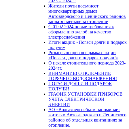
2023 – 2024гг.
Жители почти восьмисот
многоквартирных домов
Автозаводского и Ленинского районов
заплатят меньше за отопление
С 01.02.2024 новые требования к
оформлению жалоб на качество
электроснабжения
Итоги акции: «Погаси долги и подарок
получи»
Розыгрыш призов в рамках акции
«Погаси долги и подарок получи!»
О начале отопительного периода 2023-
2024гг.
ВНИМАНИЕ! ОТКЛЮЧЕНИЕ
ГОРЯЧЕГО ВОДОСНАБЖЕНИЯ!
ПОГАСИ ДОЛГИ И ПОДАРОК
ПОЛУЧИ!
ГРАФИК УСТАНОВКИ ПРИБОРОВ
УЧЕТА ЭЛЕКТРИЧЕСКОЙ
ЭНЕРГИИ
АО «Волгаэнергосбыт» напоминает
жителям Автозаводского и Ленинского
районов об отдельных квитанциях за
отопление.