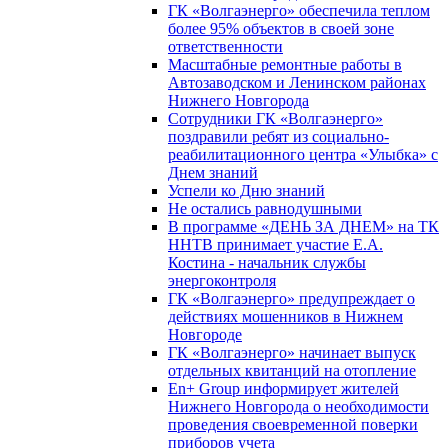
ГК «Волгаэнерго» обеспечила теплом
более 95% объектов в своей зоне
ответственности
Масштабные ремонтные работы в
Автозаводском и Ленинском районах
Нижнего Новгорода
Сотрудники ГК «Волгаэнерго»
поздравили ребят из социально-
реабилитационного центра «Улыбка» с
Днем знаний
Успели ко Дню знаний
Не остались равнодушными
В программе «ДЕНЬ ЗА ДНЕМ» на ТК
ННТВ принимает участие Е.А.
Костина - начальник службы
энергоконтроля
ГК «Волгаэнерго» предупреждает о
действиях мошенников в Нижнем
Новгороде
ГК «Волгаэнерго» начинает выпуск
отдельных квитанций на отопление
En+ Group информирует жителей
Нижнего Новгорода о необходимости
проведения своевременной поверки
приборов учета