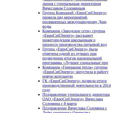
линия с генеральным директором
Вячеславом Соломиным
Группа Компаний «ЕвроСибЭнерго»
провела ряд мероприятий,
посвященных международному Дню
воды
Компания «Заводские сети» группы
«ЕвроСибЭнерго» расскажет
нижегородским школьникам о
процессе производства питьевой вод
Группа «ЕвроСибЭнерго» была
отмечена одной из лучших при
подведении итогов национальной
программы «Лучшие социальные про
Компания «Генерация тепла» группы
«ЕвроСибЭнерго» запустила в работу
новую котельную
ГК «ЕвроСибЭнерго» подвела итоги
производственной деятельности в 2014
году
Поздравление генерального директора
ОАО «ЕвроСибЭнерго» Вячеслава
Соломина с 8 марта
Поздравление Вячеслава Соломина с
Днём защитника Отечества