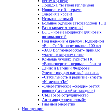
Бегом к успеху
Лошадка, ты такая тепленькая
Новоселье с барьерами
Энергия в крови!
Испытание зимой
Большое будущее автозаводской ТЭЦ
Разыскивается энергия!
ВЭС - новые мощности для новых
возможностей
Под надёжным крылом Подшефной
«ЕвроСибЭнерго» школе - 100 лет
«ЗАО Волгаэнергосбыт» приняло
участие в круглом столе
Команда лучших Туристы ГК
«Волгаэнерго» - первые в области
Денис и Евгений Федоровы:
Энергетику для нас выбрал папа.
«Стабильность и развитие» (газета
«КомерсантЪ»)
«Энергетическое «сердце» бьется
ровно» (газета «Автозаводец»)
СБЫТовое сотрудничество
Автозавод «энергичный»
Главный энергетик
Инструкции