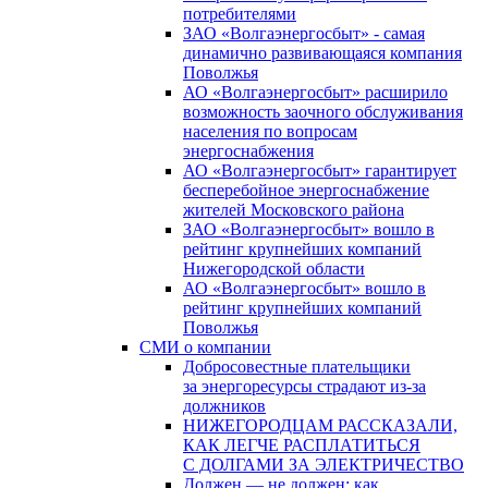
потребителями
ЗАО «Волгаэнергосбыт» - самая
динамично развивающаяся компания
Поволжья
АО «Волгаэнергосбыт» расширило
возможность заочного обслуживания
населения по вопросам
энергоснабжения
АО «Волгаэнергосбыт» гарантирует
бесперебойное энергоснабжение
жителей Московского района
ЗАО «Волгаэнергосбыт» вошло в
рейтинг крупнейших компаний
Нижегородской области
АО «Волгаэнергосбыт» вошло в
рейтинг крупнейших компаний
Поволжья
СМИ о компании
Добросовестные плательщики
за энергоресурсы страдают из-за
должников
НИЖЕГОРОДЦАМ РАССКАЗАЛИ,
КАК ЛЕГЧЕ РАСПЛАТИТЬСЯ
С ДОЛГАМИ ЗА ЭЛЕКТРИЧЕСТВО
Должен — не должен: как