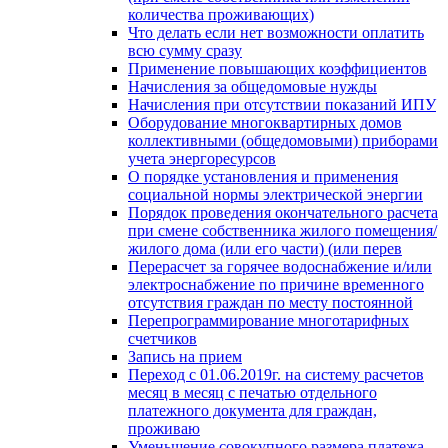
количества проживающих)
Что делать если нет возможности оплатить
всю сумму сразу
Применение повышающих коэффициентов
Начисления за общедомовые нужды
Начисления при отсутствии показаний ИПУ
Оборудование многоквартирных домов
коллективными (общедомовыми) приборами
учета энергоресурсов
О порядке установления и применения
социальной нормы электрической энергии
Порядок проведения окончательного расчета
при смене собственника жилого помещения/
жилого дома (или его части) (или перев
Перерасчет за горячее водоснабжение и/или
электроснабжение по причине временного
отсутствия граждан по месту постоянной
Перепрограммирование многотарифных
счетчиков
Запись на прием
Переход с 01.06.2019г. на систему расчетов
месяц в месяц с печатью отдельного
платежного документа для граждан,
проживаю
Уменьшение совокупного размера платежа