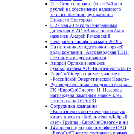
En+ Group направит более 740 млн
рублей на обеспечение надежного
теплоснабжения двух районов
Нижнего Новгорода
С 27 мая 2019 года Генеральным
директором АО «Волгаэнергосбыт»
назначен Андрей Рачковский.
Перерасчет тарифов за март 2019 г.
На источниках подготовки горячей
воды компании «Автозаводская ТЭЦ»
все нормы выдерживаются
Андрей Орлихин назначен
руководителем АО «Волгаэнергосбыт»
ЕвроСибЭнерго примет участие в
«Российской Энергетической Неделе»
Руководитель нижегородского филиала
ГК «ЕвроСибЭнерго» Н. Назарова
награждена памятным знаком к 95-
летию плана ГОЭЛРО
Сотрудники компании
«Волгаэнергосбыт» передали новую
книгу проекта «Библиотека «Добрый
свет» Группы «ЕвроСибЭнерго» в ни
14 апреля в центральном офисе ОАО
«ЕвроСибЭнерго» состоялась прямая