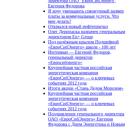
директора ОАО "ЕвроСибЭнерго"
Евгения Федорова
Я хочу уменьшить совокупный размер
платы за коммунальные услуги. Что
мне делать?
Открылся новый нефтепричал
Олег Дерипаска назначен генеральным
директором En+ Group
Под надёжным крылом Подшефной
«ЕвроСибЭнерго» школе - 100 лет
Интервью — Евгений Федоров,
генеральный директор
«Евросибэнерго»
Крупнейшая частная российская
энергетическая компания
«ЕвроСибЭнерго» — о ключевых
событиях 2012 года
Итоги акции «Стань Дедом Морозом»
Крупнейшая частная российская
энергетическая компания
«ЕвроСибЭнерго» — о ключевых
событиях 2012 года
Поздравление генерального директора
ОАО «ЕвроСибЭнерго» Евгения
Федорова с Днем Энергетика и Новым