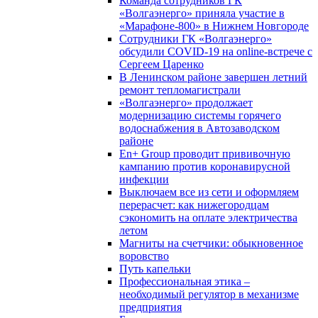
Команда сотрудников ГК
«Волгаэнерго» приняла участие в
«Марафоне-800» в Нижнем Новгороде
Сотрудники ГК «Волгаэнерго»
обсудили COVID-19 на online-встрече с
Сергеем Царенко
В Ленинском районе завершен летний
ремонт тепломагистрали
«Волгаэнерго» продолжает
модернизацию системы горячего
водоснабжения в Автозаводском
районе
En+ Group проводит прививочную
кампанию против коронавирусной
инфекции
Выключаем все из сети и оформляем
перерасчет: как нижегородцам
сэкономить на оплате электричества
летом
Магниты на счетчики: обыкновенное
воровство
Путь капельки
Профессиональная этика –
необходимый регулятор в механизме
предприятия