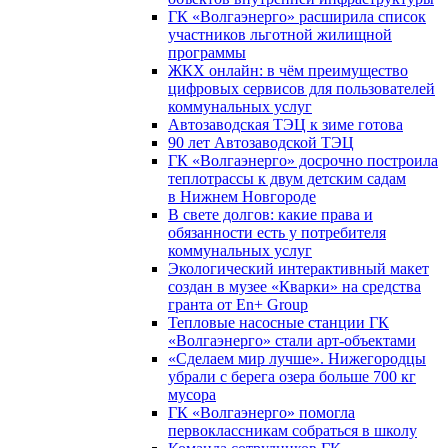
ГК «Волгаэнерго» расширила список
участников льготной жилищной
программы
ЖКХ онлайн: в чём преимущество
цифровых сервисов для пользователей
коммунальных услуг
Автозаводская ТЭЦ к зиме готова
90 лет Автозаводской ТЭЦ
ГК «Волгаэнерго» досрочно построила
теплотрассы к двум детским садам
в Нижнем Новгороде
В свете долгов: какие права и
обязанности есть у потребителя
коммунальных услуг
Экологический интерактивный макет
создан в музее «Кварки» на средства
гранта от En+ Group
Тепловые насосные станции ГК
«Волгаэнерго» стали арт-объектами
«Сделаем мир лучше». Нижегородцы
убрали с берега озера больше 700 кг
мусора
ГК «Волгаэнерго» помогла
первоклассникам собраться в школу