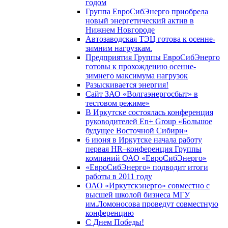
годом
Группа ЕвроСибЭнерго приобрела
новый энергетический актив в
Нижнем Новгороде
Автозаводская ТЭЦ готова к осенне-
зимним нагрузкам.
Предприятия Группы ЕвроСибЭнерго
готовы к прохождению осенне-
зимнего максимума нагрузок
Разыскивается энергия!
Сайт ЗАО «Волгаэнергосбыт» в
тестовом режиме»
В Иркутске состоялась конференция
руководителей En+ Group «Большое
будущее Восточной Сибири»
6 июня в Иркутске начала работу
первая HR–конференция Группы
компаний ОАО «ЕвроСибЭнерго»
«ЕвроСибЭнерго» подводит итоги
работы в 2011 году
ОАО «Иркутскэнерго» совместно с
высшей школой бизнеса МГУ
им.Ломоносова проведут совместную
конференцию
С Днем Победы!