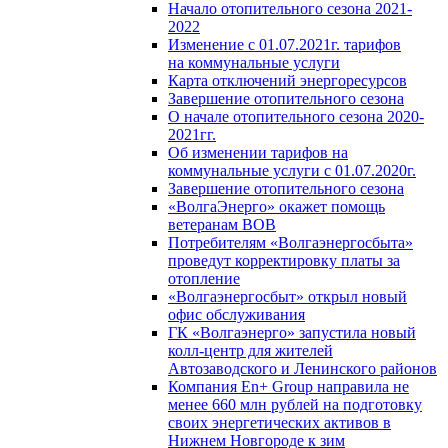
Начало отопительного сезона 2021-
2022
Изменение с 01.07.2021г. тарифов
на коммунальные услуги
Карта отключений энергоресурсов
Завершение отопительного сезона
О начале отопительного сезона 2020-
2021гг.
Об изменении тарифов на
коммунальные услуги с 01.07.2020г.
Завершение отопительного сезона
«ВолгаЭнерго» окажет помощь
ветеранам ВОВ
Потребителям «Волгаэнергосбыта»
проведут корректировку платы за
отопление
«Волгаэнергосбыт» открыл новый
офис обслуживания
ГК «Волгаэнерго» запустила новый
колл-центр для жителей
Автозаводского и Ленинского районов
Компания En+ Group направила не
менее 660 млн рублей на подготовку
своих энергетических активов в
Нижнем Новгороде к зим