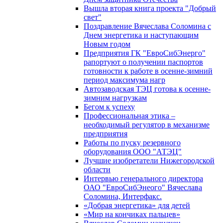
Вышла вторая книга проекта "Добрый
свет"
Поздравление Вячеслава Соломина с
Днем энергетика и наступающим
Новым годом
Предприятия ГК "ЕвроСибЭнерго"
рапортуют о получении паспортов
готовности к работе в осенне-зимний
период максимума нагр
Автозаводская ТЭЦ готова к осенне-
зимним нагрузкам
Бегом к успеху
Профессиональная этика –
необходимый регулятор в механизме
предприятия
Работы по пуску резервного
оборудования ООО "АТЭЦ"
Лучшие изобретатели Нижегородской
области
Интервью генерального директора
ОАО "ЕвроСибЭнеого" Вячеслава
Соломина, Интерфакс.
«Добрая энергетика» для детей
«Мир на кончиках пальцев»