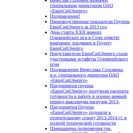
Вячеслав Соломин назначен
генеральным директором ОАО
«ЕвроСибЭнерго»
Поздравление!
Производственные показатели Группы
ЕвроСибЭнерго за 2013 год
День старта XXII зимних
Олимпийских игр в Сочи отметят
компании, входящие в Группу
ЕвроСибЭнерго
Представители ЕвроСибЭнерго стали
участниками эстафеты Олимпийского
огня
Поздравление Вячеслава Соломина,
и.о. генерального директора ОАО
«ЕвроСибЭнерго»
Предприятия группы
«ЕвроСибЭнерго» получили паспорта
готовности к работе в осенне-зимний
период максимума нагрузок 2013-
Предприятия Группы
«ЕвроСибЭнерго» подошли к
отопительному сезону 2013-2014 гг. в
полной технической готовности
Прекращены полномочия ген.