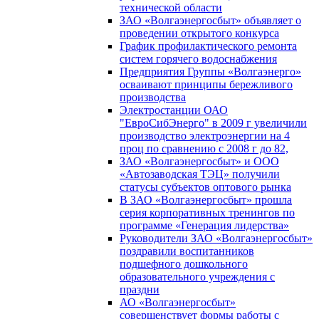
технической области
ЗАО «Волгаэнергосбыт» объявляет о
проведении открытого конкурса
График профилактического ремонта
систем горячего водоснабжения
Предприятия Группы «Волгаэнерго»
осваивают принципы бережливого
производства
Электростанции ОАО
"ЕвроСибЭнерго" в 2009 г увеличили
производство электроэнергии на 4
проц по сравнению с 2008 г до 82,
ЗАО «Волгаэнергосбыт» и ООО
«Автозаводская ТЭЦ» получили
статусы субъектов оптового рынка
В ЗАО «Волгаэнергосбыт» прошла
серия корпоративных тренингов по
программе «Генерация лидерства»
Руководители ЗАО «Волгаэнергосбыт»
поздравили воспитанников
подшефного дошкольного
образовательного учреждения с
праздни
АО «Волгаэнергосбыт»
совершенствует формы работы с