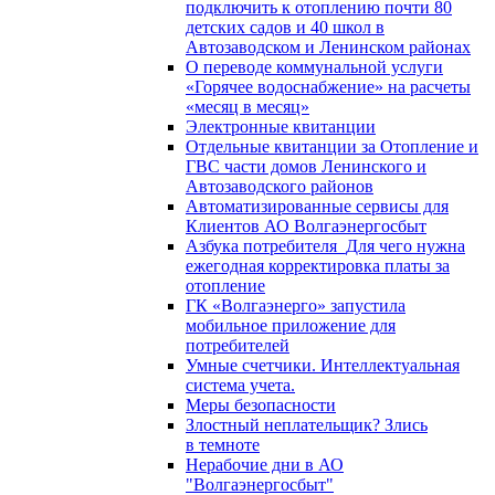
подключить к отоплению почти 80
детских садов и 40 школ в
Автозаводском и Ленинском районах
О переводе коммунальной услуги
«Горячее водоснабжение» на расчеты
«месяц в месяц»
Электронные квитанции
Отдельные квитанции за Отопление и
ГВС части домов Ленинского и
Автозаводского районов
Автоматизированные сервисы для
Клиентов АО Волгаэнергосбыт
Азбука потребителя_Для чего нужна
ежегодная корректировка платы за
отопление
ГК «Волгаэнерго» запустила
мобильное приложение для
потребителей
Умные счетчики. Интеллектуальная
система учета.
Меры безопасности
Злостный неплательщик? Злись
в темноте
Нерабочие дни в АО
"Волгаэнергосбыт"