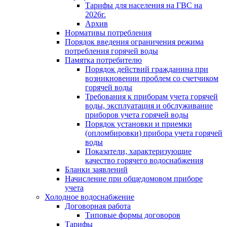
Тарифы для населения на ГВС на
2026г.
Архив
Нормативы потребления
Порядок введения ограничения режима
потребления горячей воды
Памятка потребителю
Порядок действий гражданина при
возникновении проблем со счетчиком
горячей воды
Требования к приборам учета горячей
воды, эксплуатация и обслуживание
приборов учета горячей воды
Порядок установки и приемки
(опломбировки) прибора учета горячей
воды
Показатели, характеризующие
качество горячего водоснабжения
Бланки заявлений
Начисление при общедомовом приборе
учета
Холодное водоснабжение
Договорная работа
Типовые формы договоров
Тарифы