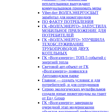
неплательщики вынуждают
коммунальщиков принимать меры
Viber-бот ВОЛГАЭНЕРГОСБЫТ
заработал для нижегородцев
ПО ФАКТУ ПОТРЕБЛЕНИЯ
ГК «ВОЛГАЭНЕРГО» ЗАПУСТИЛА
МОБИЛЬНОЕ ПРИЛОЖЕНИЕ ДЛЯ
ПОТРЕБИТЕЛЕЙ
ГК «ВОЛГАЭНЕРГО» УЛУЧШИЛА
ТЕХОБСЛУЖИВАНИЕ
ТРУБОПРОВОДОВ ДВУХ
КОТЕЛЬНЫХ
ГК «Волгаэнерго»: ТОП-5 событий с
энергией тепла
Световой арт-объект от ГК
«Волгаэнерго» появился в
Автозаводском парке
Главное — создать условия: и для
потребителей, и для сотрудников
Серию экологических мультфильмов
создали юные нижегородцы на грант
от En+ Group
ГК «Волгаэнерго» завершила
очередной этап модернизации
объектов внутренней инфраструктуры