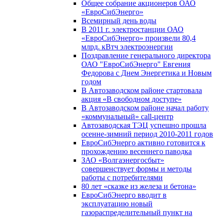
Общее собрание акционеров ОАО
«ЕвроСибЭнерго»
Всемирный день воды
В 2011 г. электростанции ОАО
«ЕвроСибЭнерго» произвели 80,4
млрд. кВтч электроэнергии
Поздравление генерального директора
ОАО "ЕвроСибЭнерго" Евгения
Федорова с Днем Энергетика и Новым
годом
В Автозаводском районе стартовала
акция «В свободном доступе»
В Автозаводском районе начал работу
«коммунальный» call-центр
Автозаводская ТЭЦ успешно прошла
осенне-зимний период 2010-2011 годов
ЕвроСибЭнерго активно готовится к
прохождению весеннего паводка
ЗАО «Волгаэнергосбыт»
совершенствует формы и методы
работы с потребителями
80 лет «сказке из железа и бетона»
ЕвроСибЭнерго вводит в
эксплуатацию новый
газораспределительный пункт на