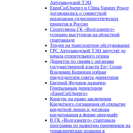
Автозаводской ТЭЦ
ЕвроСибЭнерго и China Yangtze Power
договорились о совместной
реализации гидроэнергетических
проектов в России
Спортсмены ГК «Волгаэнерго»
успешно выступили на областной
спартакиаде
Тендер на транспортное обслуживание
ГРС Автозаводской ТЭЦ запустят до
начала отопительного сезона
Директор по связям с органами
государственной власти En+ Group
Владимир Кирюхин избран
председателем совета директоров
Евгений Федоров назначен
Генеральным директором
«ЕвроСибЭнерго»
Конкурс на право заключения
Кредитного соглашения об открытие
кредитной линии и договора
кредитования в форме овердрафт
В ГК «Волгаэнерго» стартовала
программа по развитию преемников на
управленческие позиции в