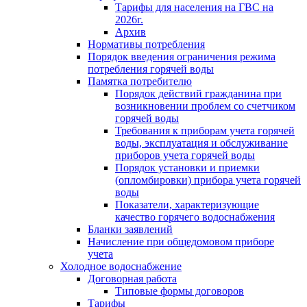
Тарифы для населения на ГВС на
2026г.
Архив
Нормативы потребления
Порядок введения ограничения режима
потребления горячей воды
Памятка потребителю
Порядок действий гражданина при
возникновении проблем со счетчиком
горячей воды
Требования к приборам учета горячей
воды, эксплуатация и обслуживание
приборов учета горячей воды
Порядок установки и приемки
(опломбировки) прибора учета горячей
воды
Показатели, характеризующие
качество горячего водоснабжения
Бланки заявлений
Начисление при общедомовом приборе
учета
Холодное водоснабжение
Договорная работа
Типовые формы договоров
Тарифы