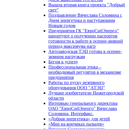
Вышла вторая книга проекта "Добрый
свет"
Поздравление Вячеслава Соломина с
Днем энергетика и наступающим
Новым годом
Предприятия ГК "ЕвроСибЭнерго"
рапортуют о получении паспортов
готовности к работе в осенне-зимний
период максимума нагр
Автозаводская ТЭЦ готова к осенне-
зимним нагрузкам
Бегом к успеху
Профессиональная этика –
необходимый регулятор в механизме
предприятия
Работы по пуску резервного
оборудования ООО "АТЭЦ"
Лучшие изобретатели Нижегородской
области
Интервью генерального директора
ОАО "ЕвроСибЭнеого" Вячеслава
Соломина, Интерфакс.
«Добрая энергетика» для детей
«Мир на кончиках пальцев»