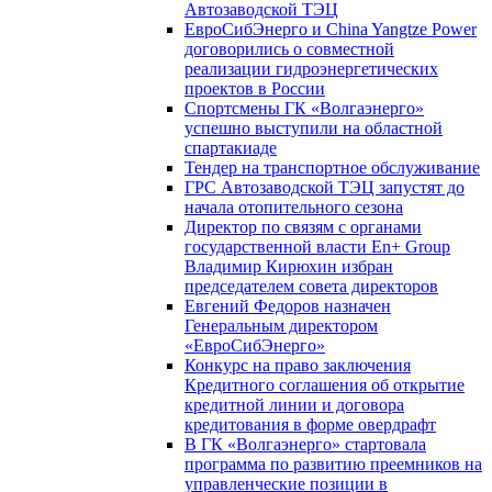
Автозаводской ТЭЦ
ЕвроСибЭнерго и China Yangtze Power
договорились о совместной
реализации гидроэнергетических
проектов в России
Спортсмены ГК «Волгаэнерго»
успешно выступили на областной
спартакиаде
Тендер на транспортное обслуживание
ГРС Автозаводской ТЭЦ запустят до
начала отопительного сезона
Директор по связям с органами
государственной власти En+ Group
Владимир Кирюхин избран
председателем совета директоров
Евгений Федоров назначен
Генеральным директором
«ЕвроСибЭнерго»
Конкурс на право заключения
Кредитного соглашения об открытие
кредитной линии и договора
кредитования в форме овердрафт
В ГК «Волгаэнерго» стартовала
программа по развитию преемников на
управленческие позиции в