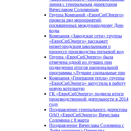
линия с генеральным директором
Вячеславом Соломиным
Группа Компаний «ЕвроСибЭнерго»
провела ряд мероприятий,
посвященных международному Дню
воды
Компания «Заводские сети» группы
«ЕвроСибЭнерго» расскажет
нижегородским школьникам о
процессе производства питьевой вод
Группа «ЕвроСибЭнерго» была
отмечена одной из лучших при
подведении итогов национальной
программы «Лучшие социальные про
Компания «Генерация тепла» группы
«ЕвроСибЭнерго» запустила в работу
новую котельную
ГК «ЕвроСибЭнерго» подвела итоги
производственной деятельности в 2014
году
Поздравление генерального директора
ОАО «ЕвроСибЭнерго» Вячеслава
Соломина с 8 марта
Поздравление Вячеслава Соломина с
Днём защитника Отечества