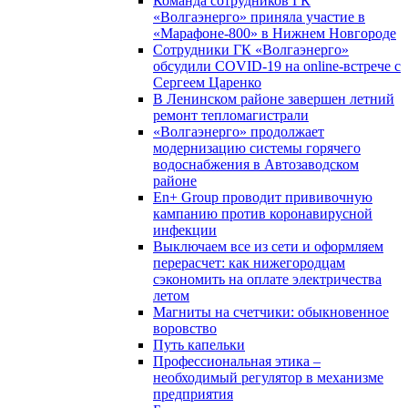
Команда сотрудников ГК
«Волгаэнерго» приняла участие в
«Марафоне-800» в Нижнем Новгороде
Сотрудники ГК «Волгаэнерго»
обсудили COVID-19 на online-встрече с
Сергеем Царенко
В Ленинском районе завершен летний
ремонт тепломагистрали
«Волгаэнерго» продолжает
модернизацию системы горячего
водоснабжения в Автозаводском
районе
En+ Group проводит прививочную
кампанию против коронавирусной
инфекции
Выключаем все из сети и оформляем
перерасчет: как нижегородцам
сэкономить на оплате электричества
летом
Магниты на счетчики: обыкновенное
воровство
Путь капельки
Профессиональная этика –
необходимый регулятор в механизме
предприятия