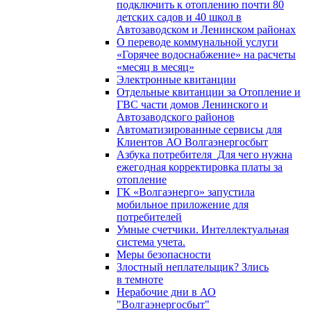
подключить к отоплению почти 80
детских садов и 40 школ в
Автозаводском и Ленинском районах
О переводе коммунальной услуги
«Горячее водоснабжение» на расчеты
«месяц в месяц»
Электронные квитанции
Отдельные квитанции за Отопление и
ГВС части домов Ленинского и
Автозаводского районов
Автоматизированные сервисы для
Клиентов АО Волгаэнергосбыт
Азбука потребителя_Для чего нужна
ежегодная корректировка платы за
отопление
ГК «Волгаэнерго» запустила
мобильное приложение для
потребителей
Умные счетчики. Интеллектуальная
система учета.
Меры безопасности
Злостный неплательщик? Злись
в темноте
Нерабочие дни в АО
"Волгаэнергосбыт"