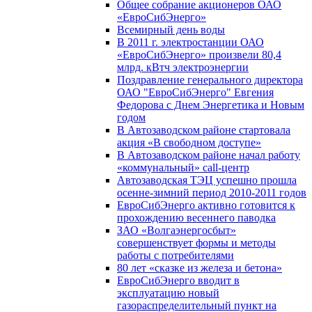
Общее собрание акционеров ОАО
«ЕвроСибЭнерго»
Всемирный день воды
В 2011 г. электростанции ОАО
«ЕвроСибЭнерго» произвели 80,4
млрд. кВтч электроэнергии
Поздравление генерального директора
ОАО "ЕвроСибЭнерго" Евгения
Федорова с Днем Энергетика и Новым
годом
В Автозаводском районе стартовала
акция «В свободном доступе»
В Автозаводском районе начал работу
«коммунальный» call-центр
Автозаводская ТЭЦ успешно прошла
осенне-зимний период 2010-2011 годов
ЕвроСибЭнерго активно готовится к
прохождению весеннего паводка
ЗАО «Волгаэнергосбыт»
совершенствует формы и методы
работы с потребителями
80 лет «сказке из железа и бетона»
ЕвроСибЭнерго вводит в
эксплуатацию новый
газораспределительный пункт на