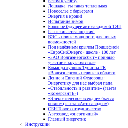
Бегом к успеху
Лошадка, ты такая тепленькая
Новоселье с барьерами
Энергия в крови!
Испытание зимой
Большое будущее автозаводской ТЭЦ
Разыскивается энергия!
ВЭС - новые мощности для новых
возможностей
Под надёжным крылом Подшефной
«ЕвроСибЭнерго» школе - 100 лет
«ЗАО Волгаэнергосбыт» приняло
участие в круглом столе
Команда лучших Туристы ГК
«Волгаэнерго» - первые в области
Денис и Евгений Федоровы:
Энергетику для нас выбрал папа.
«Стабильность и развитие» (газета
«КомерсантЪ»)
«Энергетическое «сердце» бьется
ровно» (газета «Автозаводец»)
СБЫТовое сотрудничество
Автозавод «энергичный»
Главный энергетик
Инструкции