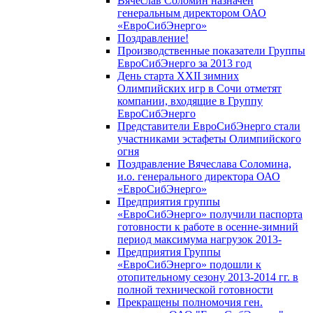
Вячеслав Соломин назначен
генеральным директором ОАО
«ЕвроСибЭнерго»
Поздравление!
Производственные показатели Группы
ЕвроСибЭнерго за 2013 год
День старта XXII зимних
Олимпийских игр в Сочи отметят
компании, входящие в Группу
ЕвроСибЭнерго
Представители ЕвроСибЭнерго стали
участниками эстафеты Олимпийского
огня
Поздравление Вячеслава Соломина,
и.о. генерального директора ОАО
«ЕвроСибЭнерго»
Предприятия группы
«ЕвроСибЭнерго» получили паспорта
готовности к работе в осенне-зимний
период максимума нагрузок 2013-
Предприятия Группы
«ЕвроСибЭнерго» подошли к
отопительному сезону 2013-2014 гг. в
полной технической готовности
Прекращены полномочия ген.