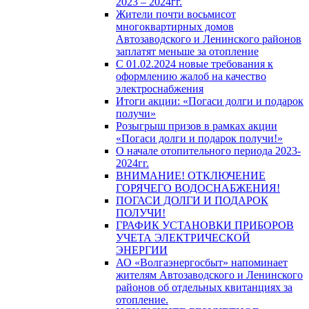
2023 – 2024гг.
Жители почти восьмисот
многоквартирных домов
Автозаводского и Ленинского районов
заплатят меньше за отопление
С 01.02.2024 новые требования к
оформлению жалоб на качество
электроснабжения
Итоги акции: «Погаси долги и подарок
получи»
Розыгрыш призов в рамках акции
«Погаси долги и подарок получи!»
О начале отопительного периода 2023-
2024гг.
ВНИМАНИЕ! ОТКЛЮЧЕНИЕ
ГОРЯЧЕГО ВОДОСНАБЖЕНИЯ!
ПОГАСИ ДОЛГИ И ПОДАРОК
ПОЛУЧИ!
ГРАФИК УСТАНОВКИ ПРИБОРОВ
УЧЕТА ЭЛЕКТРИЧЕСКОЙ
ЭНЕРГИИ
АО «Волгаэнергосбыт» напоминает
жителям Автозаводского и Ленинского
районов об отдельных квитанциях за
отопление.