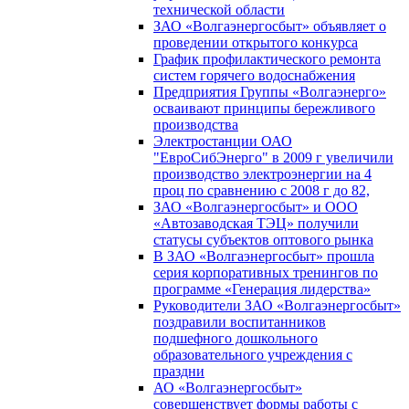
технической области
ЗАО «Волгаэнергосбыт» объявляет о
проведении открытого конкурса
График профилактического ремонта
систем горячего водоснабжения
Предприятия Группы «Волгаэнерго»
осваивают принципы бережливого
производства
Электростанции ОАО
"ЕвроСибЭнерго" в 2009 г увеличили
производство электроэнергии на 4
проц по сравнению с 2008 г до 82,
ЗАО «Волгаэнергосбыт» и ООО
«Автозаводская ТЭЦ» получили
статусы субъектов оптового рынка
В ЗАО «Волгаэнергосбыт» прошла
серия корпоративных тренингов по
программе «Генерация лидерства»
Руководители ЗАО «Волгаэнергосбыт»
поздравили воспитанников
подшефного дошкольного
образовательного учреждения с
праздни
АО «Волгаэнергосбыт»
совершенствует формы работы с