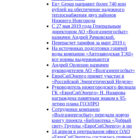
En+ Group направит более 740 млн
рублей на обеспечение надежного
теплоснабжения двух районов
Нижнего Новгорода
С 27 мая 2019 года Генеральным
директором АО «Волгаэнергосбыт»
назначен Андрей Рачковский.
Перерасчет тарифов за март 2019 г.
На источниках подготовки горячей
воды компании «Автозаводская ТЭЦ»
все нормы выдерживаются
Андрей Орлихин назначен
руководителем АО «Волгаэнергосбыт»
ЕвроСибЭнерго примет участие в
«Российской Энергетической Неделе»
Руководитель нижегородского филиала
ГК «ЕвроСибЭнерго» Н. Назарова
награждена памятным знаком к 95-
летию плана ГОЭЛРО
Сотрудники компании
«Волгаэнергосбыт» передали новую
книгу проекта «Библиотека «Добрый
свет» Группы «ЕвроСибЭнерго» в ни
14 апреля в центральном офисе ОАО
«ЕвроСибЭнерго» состоялась прямая