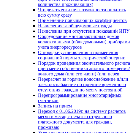
количества проживающих)
Что делать если нет возможности оплатить
всю сумму сразу
Применение повышающих коэффициентов
Начисления за общедомовые нужды
Начисления при отсутствии показаний ИПУ
Оборудование многоквартирных домов
коллективными (общедомовыми) приборами
учета энергоресурсов
О порядке установления и применения
социальной нормы электрической энергии
Порядок проведения окончательного расчета
при смене собственника жилого помещения/
жилого дома (или его части) (или перев
Перерасчет за горячее водоснабжение и/или
электроснабжение по причине временного
отсутствия граждан по месту постоянной
Перепрограммирование многотарифных
счетчиков
Запись на прием
Переход с 01.06.2019г. на систему расчетов
месяц в месяц с печатью отдельного
платежного документа для граждан,
проживаю
Уменьшение совокупного размера платежа