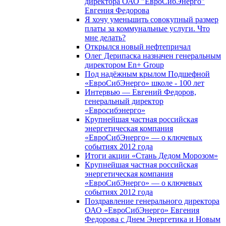
директора ОАО "ЕвроСибЭнерго"
Евгения Федорова
Я хочу уменьшить совокупный размер
платы за коммунальные услуги. Что
мне делать?
Открылся новый нефтепричал
Олег Дерипаска назначен генеральным
директором En+ Group
Под надёжным крылом Подшефной
«ЕвроСибЭнерго» школе - 100 лет
Интервью — Евгений Федоров,
генеральный директор
«Евросибэнерго»
Крупнейшая частная российская
энергетическая компания
«ЕвроСибЭнерго» — о ключевых
событиях 2012 года
Итоги акции «Стань Дедом Морозом»
Крупнейшая частная российская
энергетическая компания
«ЕвроСибЭнерго» — о ключевых
событиях 2012 года
Поздравление генерального директора
ОАО «ЕвроСибЭнерго» Евгения
Федорова с Днем Энергетика и Новым