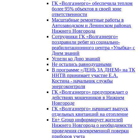
ГК «Волгаэнерго» обеспечила теплом
более 95% объектов в своей зоне
ответственности
Масштабные ремонтные работы в
Автозаводском и Ленинском районах
Нижнего Новгорода
Сотрудники ГК «Волгаэнерго»
поздравили ребят из социально-
реабилитационного центра «Улыбка» с
Днем знаний
Успели ко Дню знаний
Не остались равнодушными
В программе «ДЕНЬ ЗА ДНЕМ» на ТК
ННТВ принимает участие Е.А.
Костина - начальник службы
энергоконтроля
ГК «Волгаэнерго» предупреждает о
действиях мошенников в Нижнем
Новгороде
ГК «Волгаэнерго» начинает выпуск
отдельных квитанций на отопление
En+ Group информирует жителей
Нижнего Новгорода о необходимости
проведения своевременной поверки
приборов учета