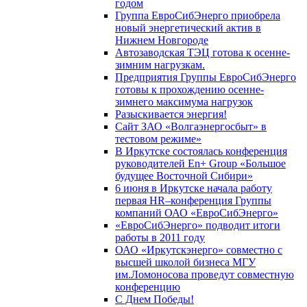
годом
Группа ЕвроСибЭнерго приобрела
новый энергетический актив в
Нижнем Новгороде
Автозаводская ТЭЦ готова к осенне-
зимним нагрузкам.
Предприятия Группы ЕвроСибЭнерго
готовы к прохождению осенне-
зимнего максимума нагрузок
Разыскивается энергия!
Сайт ЗАО «Волгаэнергосбыт» в
тестовом режиме»
В Иркутске состоялась конференция
руководителей En+ Group «Большое
будущее Восточной Сибири»
6 июня в Иркутске начала работу
первая HR–конференция Группы
компаний ОАО «ЕвроСибЭнерго»
«ЕвроСибЭнерго» подводит итоги
работы в 2011 году
ОАО «Иркутскэнерго» совместно с
высшей школой бизнеса МГУ
им.Ломоносова проведут совместную
конференцию
С Днем Победы!