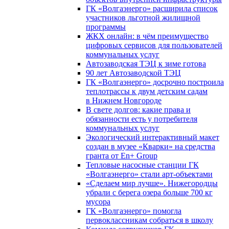
ГК «Волгаэнерго» расширила список
участников льготной жилищной
программы
ЖКХ онлайн: в чём преимущество
цифровых сервисов для пользователей
коммунальных услуг
Автозаводская ТЭЦ к зиме готова
90 лет Автозаводской ТЭЦ
ГК «Волгаэнерго» досрочно построила
теплотрассы к двум детским садам
в Нижнем Новгороде
В свете долгов: какие права и
обязанности есть у потребителя
коммунальных услуг
Экологический интерактивный макет
создан в музее «Кварки» на средства
гранта от En+ Group
Тепловые насосные станции ГК
«Волгаэнерго» стали арт-объектами
«Сделаем мир лучше». Нижегородцы
убрали с берега озера больше 700 кг
мусора
ГК «Волгаэнерго» помогла
первоклассникам собраться в школу