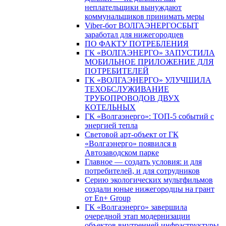
неплательщики вынуждают
коммунальщиков принимать меры
Viber-бот ВОЛГАЭНЕРГОСБЫТ
заработал для нижегородцев
ПО ФАКТУ ПОТРЕБЛЕНИЯ
ГК «ВОЛГАЭНЕРГО» ЗАПУСТИЛА
МОБИЛЬНОЕ ПРИЛОЖЕНИЕ ДЛЯ
ПОТРЕБИТЕЛЕЙ
ГК «ВОЛГАЭНЕРГО» УЛУЧШИЛА
ТЕХОБСЛУЖИВАНИЕ
ТРУБОПРОВОДОВ ДВУХ
КОТЕЛЬНЫХ
ГК «Волгаэнерго»: ТОП-5 событий с
энергией тепла
Световой арт-объект от ГК
«Волгаэнерго» появился в
Автозаводском парке
Главное — создать условия: и для
потребителей, и для сотрудников
Серию экологических мультфильмов
создали юные нижегородцы на грант
от En+ Group
ГК «Волгаэнерго» завершила
очередной этап модернизации
объектов внутренней инфраструктуры