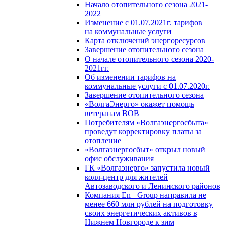
Начало отопительного сезона 2021-
2022
Изменение с 01.07.2021г. тарифов
на коммунальные услуги
Карта отключений энергоресурсов
Завершение отопительного сезона
О начале отопительного сезона 2020-
2021гг.
Об изменении тарифов на
коммунальные услуги с 01.07.2020г.
Завершение отопительного сезона
«ВолгаЭнерго» окажет помощь
ветеранам ВОВ
Потребителям «Волгаэнергосбыта»
проведут корректировку платы за
отопление
«Волгаэнергосбыт» открыл новый
офис обслуживания
ГК «Волгаэнерго» запустила новый
колл-центр для жителей
Автозаводского и Ленинского районов
Компания En+ Group направила не
менее 660 млн рублей на подготовку
своих энергетических активов в
Нижнем Новгороде к зим