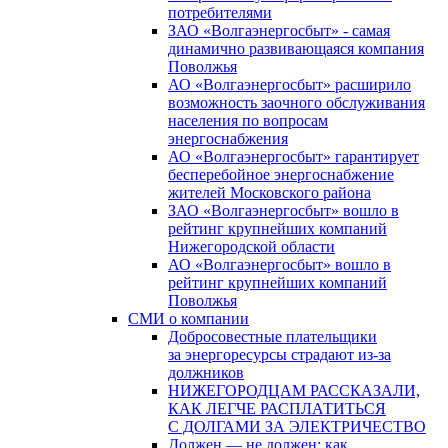
потребителями
ЗАО «Волгаэнергосбыт» - самая
динамично развивающаяся компания
Поволжья
АО «Волгаэнергосбыт» расширило
возможность заочного обслуживания
населения по вопросам
энергоснабжения
АО «Волгаэнергосбыт» гарантирует
бесперебойное энергоснабжение
жителей Московского района
ЗАО «Волгаэнергосбыт» вошло в
рейтинг крупнейших компаний
Нижегородской области
АО «Волгаэнергосбыт» вошло в
рейтинг крупнейших компаний
Поволжья
СМИ о компании
Добросовестные плательщики
за энергоресурсы страдают из-за
должников
НИЖЕГОРОДЦАМ РАССКАЗАЛИ,
КАК ЛЕГЧЕ РАСПЛАТИТЬСЯ
С ДОЛГАМИ ЗА ЭЛЕКТРИЧЕСТВО
Должен — не должен: как