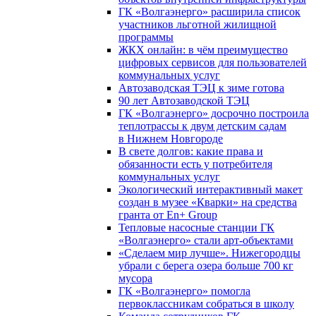
ГК «Волгаэнерго» расширила список
участников льготной жилищной
программы
ЖКХ онлайн: в чём преимущество
цифровых сервисов для пользователей
коммунальных услуг
Автозаводская ТЭЦ к зиме готова
90 лет Автозаводской ТЭЦ
ГК «Волгаэнерго» досрочно построила
теплотрассы к двум детским садам
в Нижнем Новгороде
В свете долгов: какие права и
обязанности есть у потребителя
коммунальных услуг
Экологический интерактивный макет
создан в музее «Кварки» на средства
гранта от En+ Group
Тепловые насосные станции ГК
«Волгаэнерго» стали арт-объектами
«Сделаем мир лучше». Нижегородцы
убрали с берега озера больше 700 кг
мусора
ГК «Волгаэнерго» помогла
первоклассникам собраться в школу