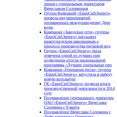
линия с генеральным директором
Вячеславом Соломиным
Группа Компаний «ЕвроСибЭнерго»
провела ряд мероприятий,
посвященных международному Дню
воды
Компания «Заводские сети» группы
«ЕвроСибЭнерго» расскажет
нижегородским школьникам о
процессе производства питьевой вод
Группа «ЕвроСибЭнерго» была
отмечена одной из лучших при
подведении итогов национальной
программы «Лучшие социальные про
Компания «Генерация тепла» группы
«ЕвроСибЭнерго» запустила в работу
новую котельную
ГК «ЕвроСибЭнерго» подвела итоги
производственной деятельности в 2014
году
Поздравление генерального директора
ОАО «ЕвроСибЭнерго» Вячеслава
Соломина с 8 марта
Поздравление Вячеслава Соломина с
Днём защитника Отечества