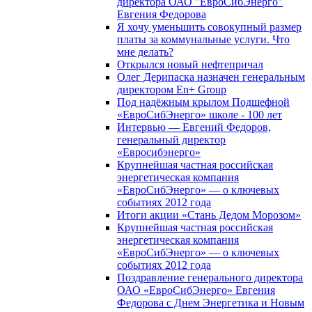
директора ОАО "ЕвроСибЭнерго"
Евгения Федорова
Я хочу уменьшить совокупный размер
платы за коммунальные услуги. Что
мне делать?
Открылся новый нефтепричал
Олег Дерипаска назначен генеральным
директором En+ Group
Под надёжным крылом Подшефной
«ЕвроСибЭнерго» школе - 100 лет
Интервью — Евгений Федоров,
генеральный директор
«Евросибэнерго»
Крупнейшая частная российская
энергетическая компания
«ЕвроСибЭнерго» — о ключевых
событиях 2012 года
Итоги акции «Стань Дедом Морозом»
Крупнейшая частная российская
энергетическая компания
«ЕвроСибЭнерго» — о ключевых
событиях 2012 года
Поздравление генерального директора
ОАО «ЕвроСибЭнерго» Евгения
Федорова с Днем Энергетика и Новым