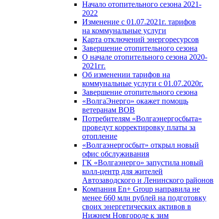
Начало отопительного сезона 2021-
2022
Изменение с 01.07.2021г. тарифов
на коммунальные услуги
Карта отключений энергоресурсов
Завершение отопительного сезона
О начале отопительного сезона 2020-
2021гг.
Об изменении тарифов на
коммунальные услуги с 01.07.2020г.
Завершение отопительного сезона
«ВолгаЭнерго» окажет помощь
ветеранам ВОВ
Потребителям «Волгаэнергосбыта»
проведут корректировку платы за
отопление
«Волгаэнергосбыт» открыл новый
офис обслуживания
ГК «Волгаэнерго» запустила новый
колл-центр для жителей
Автозаводского и Ленинского районов
Компания En+ Group направила не
менее 660 млн рублей на подготовку
своих энергетических активов в
Нижнем Новгороде к зим