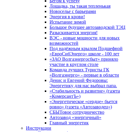
Бегом к успеху
Лошадка, ты такая тепленькая
Новоселье с барьерами
Энергия в крови!
Испытание зимой
Большое будущее автозаводской ТЭЦ
Разыскивается энергия!
ВЭС - новые мощности для новых
возможностей
Под надёжным крылом Подшефной
«ЕвроСибЭнерго» школе - 100 лет
«ЗАО Волгаэнергосбыт» приняло
участие в круглом столе
Команда лучших Туристы ГК
«Волгаэнерго» - первые в области
Денис и Евгений Федоровы:
Энергетику для нас выбрал папа.
«Стабильность и развитие» (газета
«КомерсантЪ»)
«Энергетическое «сердце» бьется
ровно» (газета «Автозаводец»)
СБЫТовое сотрудничество
Автозавод «энергичный»
Главный энергетик
Инструкции