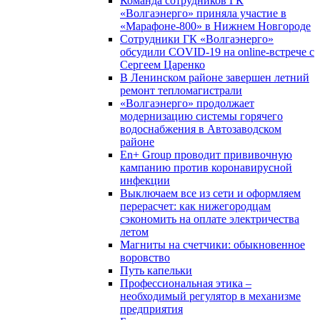
Команда сотрудников ГК
«Волгаэнерго» приняла участие в
«Марафоне-800» в Нижнем Новгороде
Сотрудники ГК «Волгаэнерго»
обсудили COVID-19 на online-встрече с
Сергеем Царенко
В Ленинском районе завершен летний
ремонт тепломагистрали
«Волгаэнерго» продолжает
модернизацию системы горячего
водоснабжения в Автозаводском
районе
En+ Group проводит прививочную
кампанию против коронавирусной
инфекции
Выключаем все из сети и оформляем
перерасчет: как нижегородцам
сэкономить на оплате электричества
летом
Магниты на счетчики: обыкновенное
воровство
Путь капельки
Профессиональная этика –
необходимый регулятор в механизме
предприятия