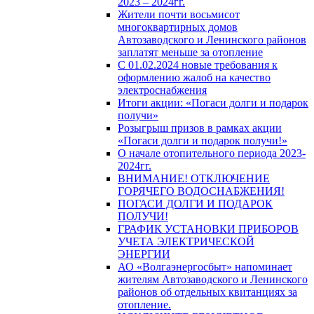
2023 – 2024гг.
Жители почти восьмисот
многоквартирных домов
Автозаводского и Ленинского районов
заплатят меньше за отопление
С 01.02.2024 новые требования к
оформлению жалоб на качество
электроснабжения
Итоги акции: «Погаси долги и подарок
получи»
Розыгрыш призов в рамках акции
«Погаси долги и подарок получи!»
О начале отопительного периода 2023-
2024гг.
ВНИМАНИЕ! ОТКЛЮЧЕНИЕ
ГОРЯЧЕГО ВОДОСНАБЖЕНИЯ!
ПОГАСИ ДОЛГИ И ПОДАРОК
ПОЛУЧИ!
ГРАФИК УСТАНОВКИ ПРИБОРОВ
УЧЕТА ЭЛЕКТРИЧЕСКОЙ
ЭНЕРГИИ
АО «Волгаэнергосбыт» напоминает
жителям Автозаводского и Ленинского
районов об отдельных квитанциях за
отопление.