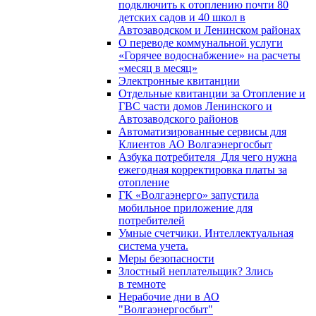
подключить к отоплению почти 80
детских садов и 40 школ в
Автозаводском и Ленинском районах
О переводе коммунальной услуги
«Горячее водоснабжение» на расчеты
«месяц в месяц»
Электронные квитанции
Отдельные квитанции за Отопление и
ГВС части домов Ленинского и
Автозаводского районов
Автоматизированные сервисы для
Клиентов АО Волгаэнергосбыт
Азбука потребителя_Для чего нужна
ежегодная корректировка платы за
отопление
ГК «Волгаэнерго» запустила
мобильное приложение для
потребителей
Умные счетчики. Интеллектуальная
система учета.
Меры безопасности
Злостный неплательщик? Злись
в темноте
Нерабочие дни в АО
"Волгаэнергосбыт"