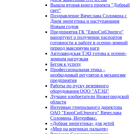
Вышла вторая книга проекта "Добрый
свет"
Поздравление Вячеслава Соломина с
Днем энергетика и наступающим
Новым годом
Предприятия ГК "ЕвроСибЭнерго"
рапортуют о получении паспортов
готовности к работе в осенне-зимний
период максимума нагр
Автозаводская ТЭЦ готова к осенне-
зимним нагрузкам
Бегом к успеху
Профессиональная этика –
необходимый регулятор в механизме
предприятия
Работы по пуску резервного
оборудования ООО "АТЭЦ"
Лучшие изобретатели Нижегородской
области
Интервью генерального директора
ОАО "ЕвроСибЭнеого" Вячеслава
Соломина, Интерфакс.
«Добрая энергетика» для детей
«Мир на кончиках пальцев»