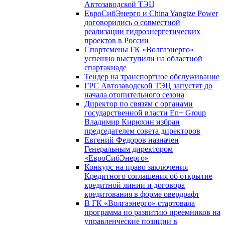
Автозаводской ТЭЦ
ЕвроСибЭнерго и China Yangtze Power
договорились о совместной
реализации гидроэнергетических
проектов в России
Спортсмены ГК «Волгаэнерго»
успешно выступили на областной
спартакиаде
Тендер на транспортное обслуживание
ГРС Автозаводской ТЭЦ запустят до
начала отопительного сезона
Директор по связям с органами
государственной власти En+ Group
Владимир Кирюхин избран
председателем совета директоров
Евгений Федоров назначен
Генеральным директором
«ЕвроСибЭнерго»
Конкурс на право заключения
Кредитного соглашения об открытие
кредитной линии и договора
кредитования в форме овердрафт
В ГК «Волгаэнерго» стартовала
программа по развитию преемников на
управленческие позиции в