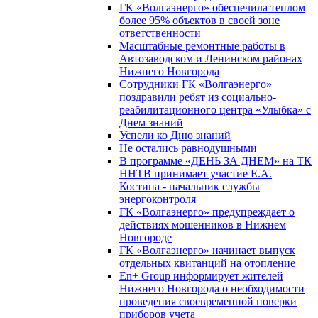
ГК «Волгаэнерго» обеспечила теплом
более 95% объектов в своей зоне
ответственности
Масштабные ремонтные работы в
Автозаводском и Ленинском районах
Нижнего Новгорода
Сотрудники ГК «Волгаэнерго»
поздравили ребят из социально-
реабилитационного центра «Улыбка» с
Днем знаний
Успели ко Дню знаний
Не остались равнодушными
В программе «ДЕНЬ ЗА ДНЕМ» на ТК
ННТВ принимает участие Е.А.
Костина - начальник службы
энергоконтроля
ГК «Волгаэнерго» предупреждает о
действиях мошенников в Нижнем
Новгороде
ГК «Волгаэнерго» начинает выпуск
отдельных квитанций на отопление
En+ Group информирует жителей
Нижнего Новгорода о необходимости
проведения своевременной поверки
приборов учета