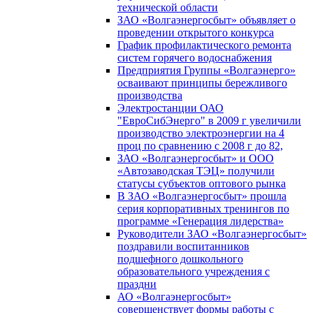
технической области
ЗАО «Волгаэнергосбыт» объявляет о
проведении открытого конкурса
График профилактического ремонта
систем горячего водоснабжения
Предприятия Группы «Волгаэнерго»
осваивают принципы бережливого
производства
Электростанции ОАО
"ЕвроСибЭнерго" в 2009 г увеличили
производство электроэнергии на 4
проц по сравнению с 2008 г до 82,
ЗАО «Волгаэнергосбыт» и ООО
«Автозаводская ТЭЦ» получили
статусы субъектов оптового рынка
В ЗАО «Волгаэнергосбыт» прошла
серия корпоративных тренингов по
программе «Генерация лидерства»
Руководители ЗАО «Волгаэнергосбыт»
поздравили воспитанников
подшефного дошкольного
образовательного учреждения с
праздни
АО «Волгаэнергосбыт»
совершенствует формы работы с