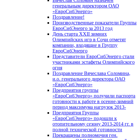
Вячеслав Соломин назначен
генеральным директором ОАО
«ЕвроСибЭнерго»
Поздравление!
Производственные показатели Группы
ЕвроСибЭнерго за 2013 год
День старта XXII зимних
Олимпийских игр в Сочи отметят
компании, входящие в Группу
ЕвроСибЭнерго
Представители ЕвроСибЭнерго стали
участниками эстафеты Олимпийского
огня
Поздравление Вячеслава Соломина,
и.о. генерального директора ОАО
«ЕвроСибЭнерго»
Предприятия группы
«ЕвроСибЭнерго» получили паспорта
готовности к работе в осенне-зимний
период максимума нагрузок 2013-
Предприятия Группы
«ЕвроСибЭнерго» подошли к
отопительному сезону 2013-2014 гг. в
полной технической готовности
Прекращены полномочия ген.