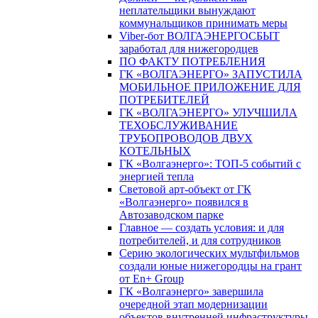
неплательщики вынуждают
коммунальщиков принимать меры
Viber-бот ВОЛГАЭНЕРГОСБЫТ
заработал для нижегородцев
ПО ФАКТУ ПОТРЕБЛЕНИЯ
ГК «ВОЛГАЭНЕРГО» ЗАПУСТИЛА
МОБИЛЬНОЕ ПРИЛОЖЕНИЕ ДЛЯ
ПОТРЕБИТЕЛЕЙ
ГК «ВОЛГАЭНЕРГО» УЛУЧШИЛА
ТЕХОБСЛУЖИВАНИЕ
ТРУБОПРОВОДОВ ДВУХ
КОТЕЛЬНЫХ
ГК «Волгаэнерго»: ТОП-5 событий с
энергией тепла
Световой арт-объект от ГК
«Волгаэнерго» появился в
Автозаводском парке
Главное — создать условия: и для
потребителей, и для сотрудников
Серию экологических мультфильмов
создали юные нижегородцы на грант
от En+ Group
ГК «Волгаэнерго» завершила
очередной этап модернизации
объектов внутренней инфраструктуры