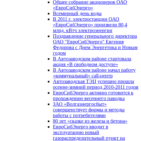
Общее собрание акционеров ОАО
«ЕвроСибЭнерго»
Всемирный день воды
В 2011 г. электростанции ОАО
«ЕвроСибЭнерго» произвели 80,4
млрд. кВтч электроэнергии
Поздравление генерального директора
ОАО "ЕвроСибЭнерго" Евгения
Федорова с Днем Энергетика и Новым
годом
В Автозаводском районе стартовала
акция «В свободном доступе»
В Автозаводском районе начал работу
«коммунальный» call-центр
Автозаводская ТЭЦ успешно прошла
осенне-зимний период 2010-2011 годов
ЕвроСибЭнерго активно готовится к
прохождению весеннего паводка
ЗАО «Волгаэнергосбыт»
совершенствует формы и методы
работы с потребителями
80 лет «сказке из железа и бетона»
ЕвроСибЭнерго вводит в
эксплуатацию новый
газораспределительный пункт на