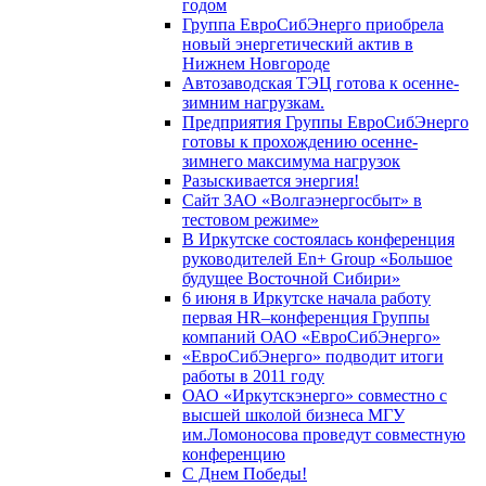
годом
Группа ЕвроСибЭнерго приобрела
новый энергетический актив в
Нижнем Новгороде
Автозаводская ТЭЦ готова к осенне-
зимним нагрузкам.
Предприятия Группы ЕвроСибЭнерго
готовы к прохождению осенне-
зимнего максимума нагрузок
Разыскивается энергия!
Сайт ЗАО «Волгаэнергосбыт» в
тестовом режиме»
В Иркутске состоялась конференция
руководителей En+ Group «Большое
будущее Восточной Сибири»
6 июня в Иркутске начала работу
первая HR–конференция Группы
компаний ОАО «ЕвроСибЭнерго»
«ЕвроСибЭнерго» подводит итоги
работы в 2011 году
ОАО «Иркутскэнерго» совместно с
высшей школой бизнеса МГУ
им.Ломоносова проведут совместную
конференцию
С Днем Победы!