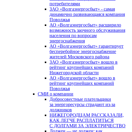
потребителями
ЗАО «Волгаэнергосбыт» - самая
динамично развивающаяся компания
Поволжья
АО «Волгаэнергосбыт» расширило
возможность заочного обслуживания
населения по вопросам
энергоснабжения
АО «Волгаэнергосбыт» гарантирует
бесперебойное энергоснабжение
жителей Московского района
ЗАО «Волгаэнергосбыт» вошло в
рейтинг крупнейших компаний
Нижегородской области
АО «Волгаэнергосбыт» вошло в
рейтинг крупнейших компаний
Поволжья
СМИ о компании
Добросовестные плательщики
за энергоресурсы страдают из-за
должников
НИЖЕГОРОДЦАМ РАССКАЗАЛИ,
КАК ЛЕГЧЕ РАСПЛАТИТЬСЯ
С ДОЛГАМИ ЗА ЭЛЕКТРИЧЕСТВО
Должен — не должен: как