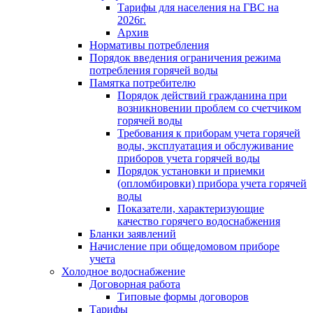
Тарифы для населения на ГВС на
2026г.
Архив
Нормативы потребления
Порядок введения ограничения режима
потребления горячей воды
Памятка потребителю
Порядок действий гражданина при
возникновении проблем со счетчиком
горячей воды
Требования к приборам учета горячей
воды, эксплуатация и обслуживание
приборов учета горячей воды
Порядок установки и приемки
(опломбировки) прибора учета горячей
воды
Показатели, характеризующие
качество горячего водоснабжения
Бланки заявлений
Начисление при общедомовом приборе
учета
Холодное водоснабжение
Договорная работа
Типовые формы договоров
Тарифы