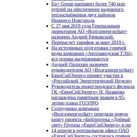
En+ Group направит более 740 млн
рублей на обеспечение надежного
теплоснабжения двух районов
Нижнего Новгорода
С 27 мая 2019 года Генеральным
директором АО «Волгаэнергосбыт»
назначен Андрей Рачковский.
Перерасчет тарифов за март 2019 г.
На источниках подготовки горячей
воды компании «Автозаводская ТЭЦ»
все нормы выдерживаются
Андрей Орлихин назначен
руководителем АО «Волгаэнергосбыт»
ЕвроСибЭнерго примет участие в
«Российской Энергетической Неделе»
Руководитель нижегородского филиала
ГК «ЕвроСибЭнерго» Н. Назарова
награждена памятным знаком к 95-
летию плана ГОЭЛРО
Сотрудники компании
«Волгаэнергосбыт» передали новую
книгу проекта «Библиотека «Добрый
свет» Группы «ЕвроСибЭнерго» в ни
14 апреля в центральном офисе ОАО
«ЕвроСибЭнерго» состоялась прямая