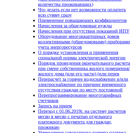
количества проживающих)
Что делать если нет возможности оплатить
всю сумму сразу
Применение повышающих коэффициентов
Начисления за общедомовые нужды
Начисления при отсутствии показаний ИПУ
Оборудование многоквартирных домов
коллективными (общедомовыми) приборами
учета энергоресурсов
О порядке установления и применения
социальной нормы электрической энергии
Порядок проведения окончательного расчета
при смене собственника жилого помещения/
жилого дома (или его части) (или перев
Перерасчет за горячее водоснабжение и/или
электроснабжение по причине временного
отсутствия граждан по месту постоянной
Перепрограммирование многотарифных
счетчиков
Запись на прием
Переход с 01.06.2019г. на систему расчетов
месяц в месяц с печатью отдельного
платежного документа для граждан,
проживаю
Уменьшение совокупного размера платежа