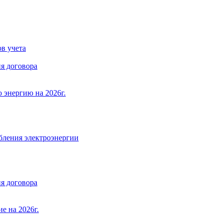
в учета
я договора
 энергию на 2026г.
бления электроэнергии
я договора
е на 2026г.