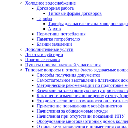
Холодное водоснабжение
Договорная работа
Типовые формы договоров
Тарифы
Тарифы для населения на холодное водо
Архив
Нормативы потребления
Памятка потребителю
Бланки заявлений
Дополнительные услуги
Льготы и субсидии
Полезные ссылки
Пункты приема платежей у населения
Типовые вопросы и ответы (часто задаваемые вопр
Способы получения документов
Самостоятельное выставление платежных док
Методические рекомендации по подготовке ме
Зачем мне на электронную почту присылают э
Как внести изменения по лицевому счету (п
Что делать если нет возможности оплатить вс
Применение повышающих коэффициентов
Начисления за общедомовые нужды
Начисления при отсутствии показаний ИПУ
Оборудование многоквартирных домов колле
О порядке установления и применения социа