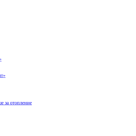
»
ыт»
е за отопление