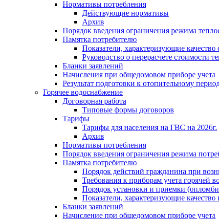
Нормативы потребления
Действующие нормативы
Архив
Порядок введения ограничения режима тепл
Памятка потребителю
Показатели, характеризующие качество
Руководство о перерасчете стоимости т
Бланки заявлений
Начисления при общедомовом приборе учета
Результат подготовки к отопительному перио
Горячее водоснабжение
Договорная работа
Типовые формы договоров
Тарифы
Тарифы для населения на ГВС на 2026г.
Архив
Нормативы потребления
Порядок введения ограничения режима потре
Памятка потребителю
Порядок действий гражданина при возн
Требования к приборам учета горячей в
Порядок установки и приемки (опломби
Показатели, характеризующие качество
Бланки заявлений
Начисление при общедомовом приборе учета