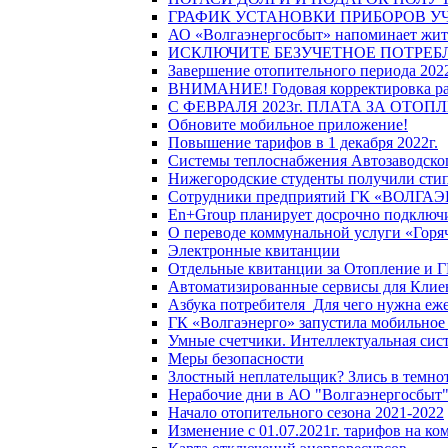
ГРАФИК УСТАНОВКИ ПРИБОРОВ У
АО «Волгаэнергосбыт» напоминает жите
ИСКЛЮЧИТЕ БЕЗУЧЕТНОЕ ПОТРЕБ
Завершение отопительного периода 2022
ВНИМАНИЕ! Годовая корректировка разм
С ФЕВРАЛЯ 2023г. ПЛАТА ЗА ОТО
Обновите мобильное приложение!
Повышение тарифов в 1 декабря 2022г.
Системы теплоснабжения Автозаводског
Нижегородские студенты получили стип
Сотрудники предприятий ГК «ВОЛГАЭНЕ
En+Group планирует досрочно подключи
О переводе коммунальной услуги «Горяч
Электронные квитанции
Отдельные квитанции за Отопление и Г
Автоматизированные сервисы для Клие
Азбука потребителя_Для чего нужна еже
ГК «Волгаэнерго» запустила мобильное
Умные счетчики. Интеллектуальная сист
Меры безопасности
Злостный неплательщик? Злись в темно
Нерабочие дни в АО "Волгаэнергосбыт
Начало отопительного сезона 2021-2022
Изменение с 01.07.2021г. тарифов на к