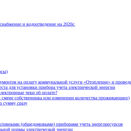
снабжение и водоотведение на 2026г.
осы)
ументов на оплату коммунальной услуги «Отопление» и проведе
ста для установки прибора учета электрической энергии
лектронные чеки об оплате?
ри смене собственника или изменении количества проживающих)
ю сумму сразу
ктивными (общедомовыми) приборами учета энергоресурсов
льной нормы электрической энергии