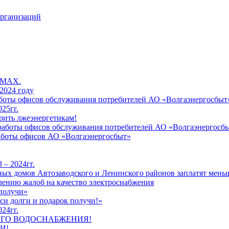
организаций
 MAX.
2024 году
работы офисов обслуживания потребителей АО «Волгаэнергосбыт
25гг.
рить лжеэнергетикам!
к работы офисов обслуживания потребителей АО «Волгаэнергосб
работы офисов АО «Волгаэнергосбыт»
 – 2024гг.
ых домов Автозаводского и Ленинского районов заплатят меньш
лению жалоб на качество электроснабжения
 получи»
си долги и подарок получи!»
24гг.
ЕГО ВОДОСНАБЖЕНИЯ!
И!