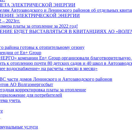
ЧЕТА ЭЛЕКТРИЧЕСКОЙ ЭНЕРГИИ
лям Автозаводского и Ленинского районов об отдельных квитан
ЛЕНИЕ ЭЛЕКТРИЧЕСКОЙ ЭНЕРГИИ
 – 2023гг.
ера платы за отопление за 2022 год!
ПЛЕНИЕ БУДЕТ ВЫСТАВЛЯТЬСЯ В КВИТАНЦИЯХ АО «ВОЛ
о района готовы к отопительному сезону
ендии от En+ Group
РГО» компании En+ Group организовали благотворительную а
ть к отоплению почти 80 детских садов и 40 школ в Автозавод
ее водоснабжение» на расчеты «месяц в месяц»
ВС части домов Ленинского и Автозаводского районов
нтов АО Волгаэнергосбыт
годная корректировка платы за отопление
 приложение для потребителей
ема учета.
те
"
оммунальные услуги