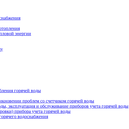
оснабжения
 отопления
епловой энергии
ду
бления горячей воды
икновении проблем со счетчиком горячей воды
оды, эксплуатация и обслуживание приборов учета горячей воды
ровки) прибора учета горячей воды
 горячего водоснабжения