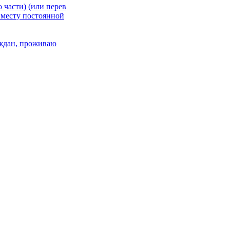
 части) (или перев
 месту постоянной
раждан, проживаю