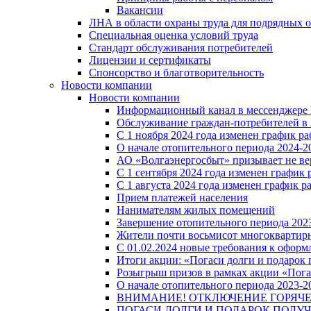
Вакансии
ЛНА в области охраны труда для подрядных 
Специальная оценка условий труда
Стандарт обслуживания потребителей
Лицензии и сертификаты
Спонсорство и благотворительность
Новости компании
Новости компании
Информационный канал в мессенджере
Обслуживание граждан-потребителей в 
С 1 ноября 2024 года изменен график 
О начале отопительного периода 2024-20
АО «Волгаэнергосбыт» призывает не ве
С 1 сентября 2024 года изменен графи
С 1 августа 2024 года изменен график 
Прием платежей населения
Нанимателям жилых помещений
Завершение отопительного периода 2023
Жители почти восьмисот многоквартирн
С 01.02.2024 новые требования к оформ
Итоги акции: «Погаси долги и подарок
Розыгрыш призов в рамках акции «Пога
О начале отопительного периода 2023-20
ВНИМАНИЕ! ОТКЛЮЧЕНИЕ ГОРЯЧ
ПОГАСИ ДОЛГИ И ПОДАРОК ПОЛУЧ