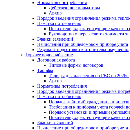
Нормативы потребления
Действующие нормативы
Архив
Порядок введения ограничения режима тепл
Памятка потребителю
Показатели, характеризующие качество
Руководство о перерасчете стоимости т
Бланки заявлений
Начисления при общедомовом приборе учета
Результат подготовки к отопительному перио
Горячее водоснабжение
Договорная работа
Типовые формы договоров
Тарифы
Тарифы для населения на ГВС на 2026г.
Архив
Нормативы потребления
Порядок введения ограничения режима потре
Памятка потребителю
Порядок действий гражданина при возн
Требования к приборам учета горячей в
Порядок установки и приемки (опломби
Показатели, характеризующие качество
Бланки заявлений
Начисление при общедомовом приборе учета