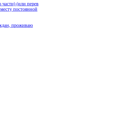
 части) (или перев
 месту постоянной
раждан, проживаю