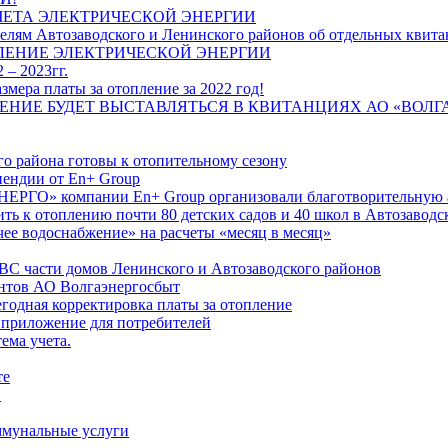
ЧЕТА ЭЛЕКТРИЧЕСКОЙ ЭНЕРГИИ
лям Автозаводского и Ленинского районов об отдельных квитан
ЛЕНИЕ ЭЛЕКТРИЧЕСКОЙ ЭНЕРГИИ
 – 2023гг.
ера платы за отопление за 2022 год!
ПЛЕНИЕ БУДЕТ ВЫСТАВЛЯТЬСЯ В КВИТАНЦИЯХ АО «ВОЛ
о района готовы к отопительному сезону
ендии от En+ Group
РГО» компании En+ Group организовали благотворительную а
ть к отоплению почти 80 детских садов и 40 школ в Автозавод
ее водоснабжение» на расчеты «месяц в месяц»
ВС части домов Ленинского и Автозаводского районов
нтов АО Волгаэнергосбыт
годная корректировка платы за отопление
 приложение для потребителей
ема учета.
те
"
оммунальные услуги