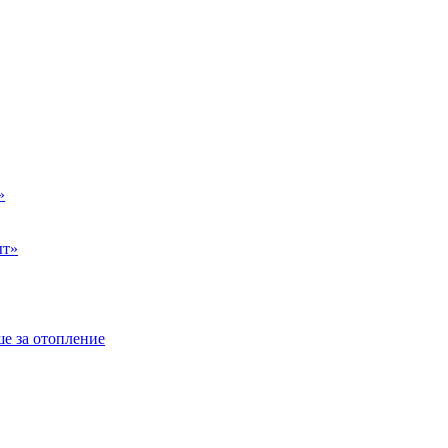
»
ыт»
е за отопление