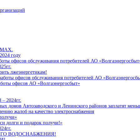
организаций
 MAX.
2024 году
работы офисов обслуживания потребителей АО «Волгаэнергосбыт
25гг.
рить лжеэнергетикам!
к работы офисов обслуживания потребителей АО «Волгаэнергосб
работы офисов АО «Волгаэнергосбыт»
 – 2024гг.
ых домов Автозаводского и Ленинского районов заплатят меньш
лению жалоб на качество электроснабжения
 получи»
си долги и подарок получи!»
24гг.
ЕГО ВОДОСНАБЖЕНИЯ!
И!