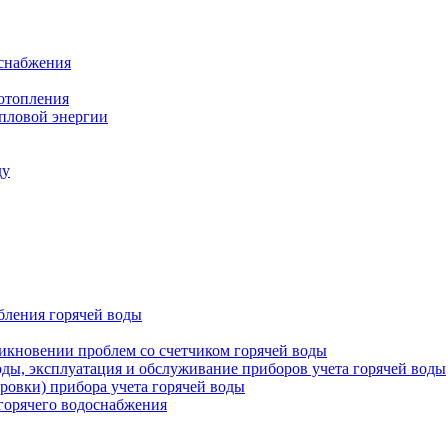
оснабжения
 отопления
епловой энергии
ду
бления горячей воды
икновении проблем со счетчиком горячей воды
оды, эксплуатация и обслуживание приборов учета горячей воды
ровки) прибора учета горячей воды
 горячего водоснабжения