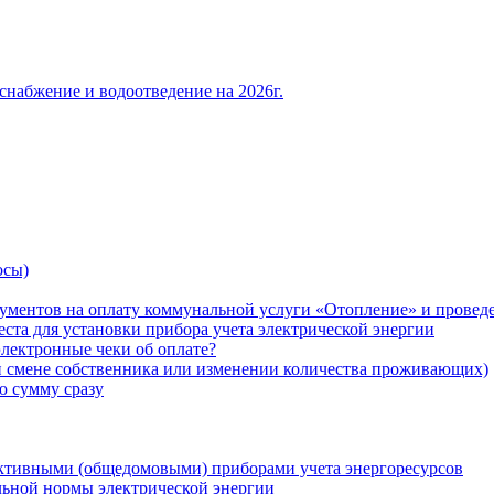
снабжение и водоотведение на 2026г.
осы)
ументов на оплату коммунальной услуги «Отопление» и проведе
ста для установки прибора учета электрической энергии
лектронные чеки об оплате?
ри смене собственника или изменении количества проживающих)
ю сумму сразу
ктивными (общедомовыми) приборами учета энергоресурсов
льной нормы электрической энергии