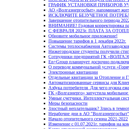
ГРАФИК УСТАНОВКИ ПРИБОРОВ У
АО «Волгаэнергосбыт» напоминает жите
ИСКЛЮЧИТЕ БЕЗУЧЕТНОЕ ПОТРЕБ
Завершение отопительного периода 2022
ВНИМАНИЕ! Годовая корректировка разм
С ФЕВРАЛЯ 2023г. ПЛАТА ЗА ОТО
Обновите мобильное приложение!
Повышение тарифов в 1 декабря 2022г.
Системы теплоснабжения Автозаводског
Нижегородские студенты получили стип
Сотрудники предприятий ГК «ВОЛГАЭНЕ
En+Group планирует досрочно подключи
О переводе коммунальной услуги «Горяч
Электронные квитанции
Отдельные квитанции за Отопление и Г
Автоматизированные сервисы для Клие
Азбука потребителя_Для чего нужна еже
ГК «Волгаэнерго» запустила мобильное
Умные счетчики. Интеллектуальная сист
Меры безопасности
Злостный неплательщик? Злись в темно
Нерабочие дни в АО "Волгаэнергосбыт
Начало отопительного сезона 2021-2022
Изменение с 01.07.2021г. тарифов на к