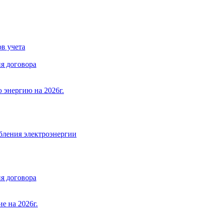
в учета
я договора
 энергию на 2026г.
бления электроэнергии
я договора
е на 2026г.