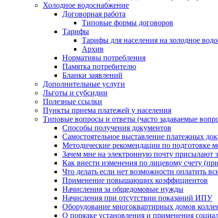
Холодное водоснабжение
Договорная работа
Типовые формы договоров
Тарифы
Тарифы для населения на холодное водо
Архив
Нормативы потребления
Памятка потребителю
Бланки заявлений
Дополнительные услуги
Льготы и субсидии
Полезные ссылки
Пункты приема платежей у населения
Типовые вопросы и ответы (часто задаваемые вопр
Способы получения документов
Самостоятельное выставление платежных док
Методические рекомендации по подготовке ме
Зачем мне на электронную почту присылают э
Как внести изменения по лицевому счету (п
Что делать если нет возможности оплатить вс
Применение повышающих коэффициентов
Начисления за общедомовые нужды
Начисления при отсутствии показаний ИПУ
Оборудование многоквартирных домов колле
О порядке установления и применения социа