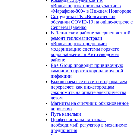
Команда сотрудников ГК
«Волгаэнерго» приняла участие в
«Марафоне-800» в Нижнем Новгороде
Сотрудники ГК «Волгаэнерго»
обсудили COVID-19 на online-встрече с
Сергеем Царенко
В Ленинском районе завершен летний
ремонт тепломагистрали
«Волгаэнерго» продолжает
модернизацию системы горячего
водоснабжения в Автозаводском
районе
En+ Group проводит прививочную
кампанию против коронавирусной
инфекции
Выключаем все из сети и оформляем
перерасчет: как нижегородцам
сэкономить на оплате электричества
летом
Магниты на счетчики: обыкновенное
воровство
Путь капельки
Профессиональная этика –
необходимый регулятор в механизме
предприятия