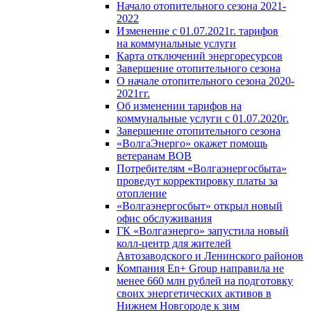
Начало отопительного сезона 2021-
2022
Изменение с 01.07.2021г. тарифов
на коммунальные услуги
Карта отключений энергоресурсов
Завершение отопительного сезона
О начале отопительного сезона 2020-
2021гг.
Об изменении тарифов на
коммунальные услуги с 01.07.2020г.
Завершение отопительного сезона
«ВолгаЭнерго» окажет помощь
ветеранам ВОВ
Потребителям «Волгаэнергосбыта»
проведут корректировку платы за
отопление
«Волгаэнергосбыт» открыл новый
офис обслуживания
ГК «Волгаэнерго» запустила новый
колл-центр для жителей
Автозаводского и Ленинского районов
Компания En+ Group направила не
менее 660 млн рублей на подготовку
своих энергетических активов в
Нижнем Новгороде к зим