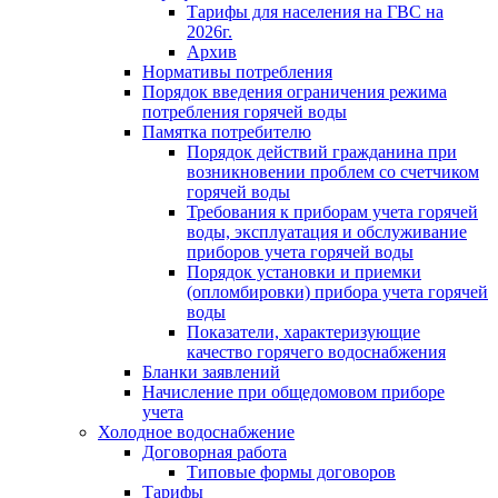
Тарифы для населения на ГВС на
2026г.
Архив
Нормативы потребления
Порядок введения ограничения режима
потребления горячей воды
Памятка потребителю
Порядок действий гражданина при
возникновении проблем со счетчиком
горячей воды
Требования к приборам учета горячей
воды, эксплуатация и обслуживание
приборов учета горячей воды
Порядок установки и приемки
(опломбировки) прибора учета горячей
воды
Показатели, характеризующие
качество горячего водоснабжения
Бланки заявлений
Начисление при общедомовом приборе
учета
Холодное водоснабжение
Договорная работа
Типовые формы договоров
Тарифы