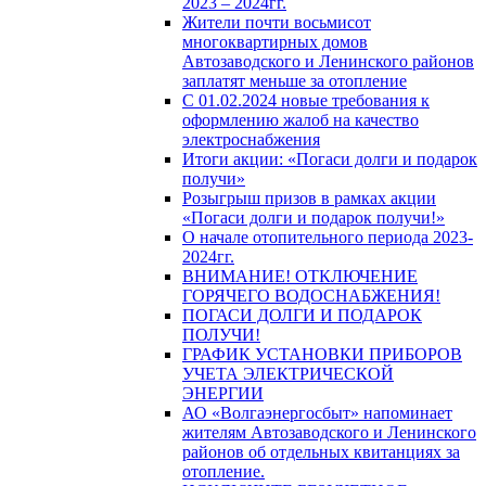
2023 – 2024гг.
Жители почти восьмисот
многоквартирных домов
Автозаводского и Ленинского районов
заплатят меньше за отопление
С 01.02.2024 новые требования к
оформлению жалоб на качество
электроснабжения
Итоги акции: «Погаси долги и подарок
получи»
Розыгрыш призов в рамках акции
«Погаси долги и подарок получи!»
О начале отопительного периода 2023-
2024гг.
ВНИМАНИЕ! ОТКЛЮЧЕНИЕ
ГОРЯЧЕГО ВОДОСНАБЖЕНИЯ!
ПОГАСИ ДОЛГИ И ПОДАРОК
ПОЛУЧИ!
ГРАФИК УСТАНОВКИ ПРИБОРОВ
УЧЕТА ЭЛЕКТРИЧЕСКОЙ
ЭНЕРГИИ
АО «Волгаэнергосбыт» напоминает
жителям Автозаводского и Ленинского
районов об отдельных квитанциях за
отопление.