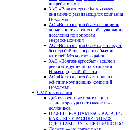
потребителями
ЗАО «Волгаэнергосбыт» - самая
динамично развивающаяся компания
Поволжья
АО «Волгаэнергосбыт» расширило
возможность заочного обслуживания
населения по вопросам
энергоснабжения
АО «Волгаэнергосбыт» гарантирует
бесперебойное энергоснабжение
жителей Московского района
ЗАО «Волгаэнергосбыт» вошло в
рейтинг крупнейших компаний
Нижегородской области
АО «Волгаэнергосбыт» вошло в
рейтинг крупнейших компаний
Поволжья
СМИ о компании
Добросовестные плательщики
за энергоресурсы страдают из-за
должников
НИЖЕГОРОДЦАМ РАССКАЗАЛИ,
КАК ЛЕГЧЕ РАСПЛАТИТЬСЯ
С ДОЛГАМИ ЗА ЭЛЕКТРИЧЕСТВО
Должен — не должен: как