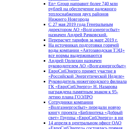
En+ Group направит более 740 млн
рублей на обеспечение надежного
теплоснабжения двух районов
Нижнего Новгорода
С 27 мая 2019 года Генеральным
директором АО «Волгаэнергосбыт»
назначен Андрей Рачковский.
Перерасчет тарифов за март 2019 г.
На источниках подготовки горячей
воды компании «Автозаводская ТЭЦ»
все нормы выдерживаются
Андрей Орлихин назначен
руководителем АО «Волгаэнергосбыт»
ЕвроСибЭнерго примет участие в
«Российской Энергетической Неделе»
Руководитель нижегородского филиала
ГК «ЕвроСибЭнерго» Н. Назарова
награждена памятным знаком к 95-
летию плана ГОЭЛРО
Сотрудники компании
«Волгаэнергосбыт» передали новую
книгу проекта «Библиотека «Добрый
свет» Группы «ЕвроСибЭнерго» в ни
14 апреля в центральном офисе ОАО
«ЕвроСибЭнерго» состоялась прямая