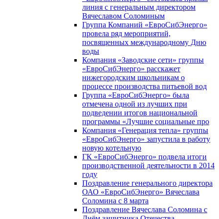
линия с генеральным директором
Вячеславом Соломиным
Группа Компаний «ЕвроСибЭнерго»
провела ряд мероприятий,
посвященных международному Дню
воды
Компания «Заводские сети» группы
«ЕвроСибЭнерго» расскажет
нижегородским школьникам о
процессе производства питьевой вод
Группа «ЕвроСибЭнерго» была
отмечена одной из лучших при
подведении итогов национальной
программы «Лучшие социальные про
Компания «Генерация тепла» группы
«ЕвроСибЭнерго» запустила в работу
новую котельную
ГК «ЕвроСибЭнерго» подвела итоги
производственной деятельности в 2014
году
Поздравление генерального директора
ОАО «ЕвроСибЭнерго» Вячеслава
Соломина с 8 марта
Поздравление Вячеслава Соломина с
Днём защитника Отечества