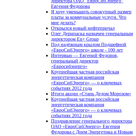
директора ОАО "ЕвроСибЭнерго"
Евгения Федорова
Я хочу уменьшить совокупный размер
платы за коммунальные услуги. Что
мне делать?
Открылся новый нефтепричал
Олег Дерипаска назначен генеральным
директором En+ Group
Под надёжным крылом Подшефной
«ЕвроСибЭнерго» школе - 100 лет
Интервью — Евгений Федоров,
генеральный директор
«Евросибэнерго»
Крупнейшая частная российская
энергетическая компания
«ЕвроСибЭнерго» — о ключевых
событиях 2012 года
Итоги акции «Стань Дедом Морозом»
Крупнейшая частная российская
энергетическая компания
«ЕвроСибЭнерго» — о ключевых
событиях 2012 года
Поздравление генерального директора
ОАО «ЕвроСибЭнерго» Евгения
Федорова с Днем Энергетика и Новым