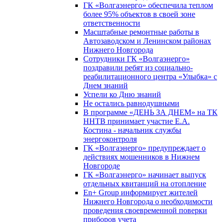
ГК «Волгаэнерго» обеспечила теплом
более 95% объектов в своей зоне
ответственности
Масштабные ремонтные работы в
Автозаводском и Ленинском районах
Нижнего Новгорода
Сотрудники ГК «Волгаэнерго»
поздравили ребят из социально-
реабилитационного центра «Улыбка» с
Днем знаний
Успели ко Дню знаний
Не остались равнодушными
В программе «ДЕНЬ ЗА ДНЕМ» на ТК
ННТВ принимает участие Е.А.
Костина - начальник службы
энергоконтроля
ГК «Волгаэнерго» предупреждает о
действиях мошенников в Нижнем
Новгороде
ГК «Волгаэнерго» начинает выпуск
отдельных квитанций на отопление
En+ Group информирует жителей
Нижнего Новгорода о необходимости
проведения своевременной поверки
приборов учета