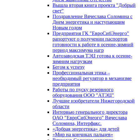
Вышла вторая книга проекта "Добрый
свет"
Поздравление Вячеслава Соломина с
Днем энергетика и наступающим
Новым годом
Предприятия ГК "ЕвроСибЭнерго"
рапортуют о получении паспортов
готовности к работе в осенне-зимний
период максимума нагр
Автозаводская ТЭЦ готова к осенне-
зимним нагрузкам
Бегом к успеху
Профессиональная этика –
необходимый регулятор в механизме
предприятия
Работы по пуску резервного
оборудования ООО "АТЭЦ"
Лучшие изобретатели Нижегородской
области
Интервью генерального директора
ОАО "ЕвроСибЭнеого" Вячеслава
Соломина, Интерфакс.
«Добрая энергетика» для детей
«Мир на кончиках пальцев»