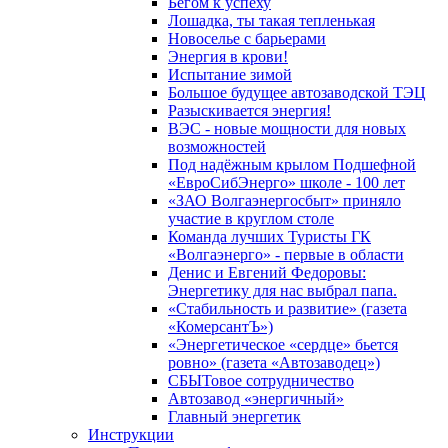
Бегом к успеху
Лошадка, ты такая тепленькая
Новоселье с барьерами
Энергия в крови!
Испытание зимой
Большое будущее автозаводской ТЭЦ
Разыскивается энергия!
ВЭС - новые мощности для новых
возможностей
Под надёжным крылом Подшефной
«ЕвроСибЭнерго» школе - 100 лет
«ЗАО Волгаэнергосбыт» приняло
участие в круглом столе
Команда лучших Туристы ГК
«Волгаэнерго» - первые в области
Денис и Евгений Федоровы:
Энергетику для нас выбрал папа.
«Стабильность и развитие» (газета
«КомерсантЪ»)
«Энергетическое «сердце» бьется
ровно» (газета «Автозаводец»)
СБЫТовое сотрудничество
Автозавод «энергичный»
Главный энергетик
Инструкции