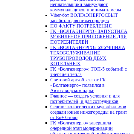
неплательщики вынуждают
коммунальщиков принимать меры
Viber-бот ВОЛГАЭНЕРГОСБЫТ
заработал для нижегородцев
ПО ФАКТУ ПОТРЕБЛЕНИЯ
ГК «ВОЛГАЭНЕРГО» ЗАПУСТИЛА
МОБИЛЬНОЕ ПРИЛОЖЕНИЕ ДЛЯ
ПОТРЕБИТЕЛЕЙ
ГК «ВОЛГАЭНЕРГО» УЛУЧШИЛА
ТЕХОБСЛУЖИВАНИЕ
ТРУБОПРОВОДОВ ДВУХ
КОТЕЛЬНЫХ
ГК «Волгаэнерго»: ТОП-5 событий с
энергией тепла
Световой арт-объект от ГК
«Волгаэнерго» появился в
Автозаводском парке
Главное — создать условия: и для
потребителей, и для сотрудников
Серию экологических мультфильмов
создали юные нижегородцы на грант
от En+ Group
ГК «Волгаэнерго» завершила
очередной этап модернизации
объектов внутренней инфраструктуры