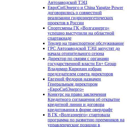
Автозаводской ТЭЦ
ЕвроСибЭнерго и China Yangtze Power
договорились о совместной
реализации гидроэнергетических
проектов в России
Спортсмены ГК «Волгаэнерго»
успешно выступили на областной
спартакиаде
Тендер на транспортное обслуживание
ГРС Автозаводской ТЭЦ запустят до
начала отопительного сезона
Директор по связям с органами
государственной власти En+ Group
Владимир Кирюхин избран
председателем совета директоров
Евгений Федоров назначен
Генеральным директором
«ЕвроСибЭнерго»
Конкурс на право заключения
Кредитного соглашения об открытие
кредитной линии и договора
кредитования в форме овердрафт
В ГК «Волгаэнерго» стартовала
программа по развитию преемников на
управленческие позиции в