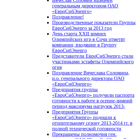
Вячеслав Соломин назначен
генеральным директором ОАО
«ЕвроСибЭнерго»
Поздравление!
Производственные показатели Группы
ЕвроСибЭнерго за 2013 год
День старта XXII зимних
Олимпийских игр в Сочи отметят
компании, входящие в Группу
ЕвроСибЭнерго
Представители ЕвроСибЭнерго стали
участниками эстафеты Олимпийского
огня
Поздравление Вячеслава Соломина,
и.о. генерального директора ОАО
«ЕвроСибЭнерго»
Предприятия группы
«ЕвроСибЭнерго» получили паспорта
готовности к работе в осенне-зимний
период максимума нагрузок 2013-
Предприятия Группы
«ЕвроСибЭнерго» подошли к
отопительному сезону 2013-2014 гг. в
полной технической готовности
Прекращены полномочия ген.