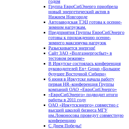
годом
Группа ЕвроСибЭнерго приобрела
новый энергетический актив в
Нижнем Новгороде
Автозаводская ТЭЦ готова к осенне-
зимним нагрузкам.
Предприятия Группы ЕвроСибЭнерго
готовы к прохождению осенне-
зимнего максимума нагрузок
Разыскивается энергия!
Сайт ЗАО «Волгаэнергосбыт» в
тестовом режиме»
В Иркутске состоялась конференция
руководителей En+ Group «Большое
будущее Восточной Сибири»
6 июня в Иркутске начала работу
первая HR–конференция Группы
компаний ОАО «ЕвроСибЭнерго»
«ЕвроСибЭнерго» подводит итоги
работы в 2011 году
ОАО «Иркутскэнерго» совместно с
высшей школой бизнеса МГУ
им.Ломоносова проведут совместную
конференцию
С Днем Победы!