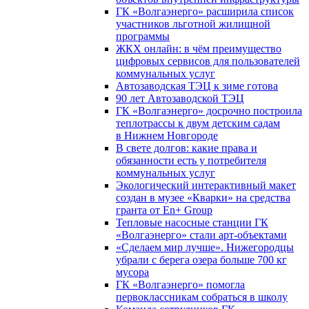
ГК «Волгаэнерго» расширила список
участников льготной жилищной
программы
ЖКХ онлайн: в чём преимущество
цифровых сервисов для пользователей
коммунальных услуг
Автозаводская ТЭЦ к зиме готова
90 лет Автозаводской ТЭЦ
ГК «Волгаэнерго» досрочно построила
теплотрассы к двум детским садам
в Нижнем Новгороде
В свете долгов: какие права и
обязанности есть у потребителя
коммунальных услуг
Экологический интерактивный макет
создан в музее «Кварки» на средства
гранта от En+ Group
Тепловые насосные станции ГК
«Волгаэнерго» стали арт-объектами
«Сделаем мир лучше». Нижегородцы
убрали с берега озера больше 700 кг
мусора
ГК «Волгаэнерго» помогла
первоклассникам собраться в школу