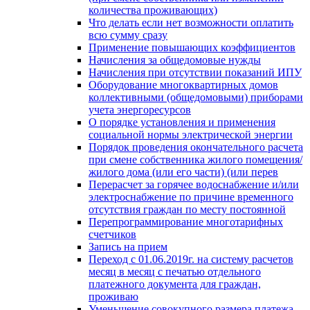
количества проживающих)
Что делать если нет возможности оплатить
всю сумму сразу
Применение повышающих коэффициентов
Начисления за общедомовые нужды
Начисления при отсутствии показаний ИПУ
Оборудование многоквартирных домов
коллективными (общедомовыми) приборами
учета энергоресурсов
О порядке установления и применения
социальной нормы электрической энергии
Порядок проведения окончательного расчета
при смене собственника жилого помещения/
жилого дома (или его части) (или перев
Перерасчет за горячее водоснабжение и/или
электроснабжение по причине временного
отсутствия граждан по месту постоянной
Перепрограммирование многотарифных
счетчиков
Запись на прием
Переход с 01.06.2019г. на систему расчетов
месяц в месяц с печатью отдельного
платежного документа для граждан,
проживаю
Уменьшение совокупного размера платежа