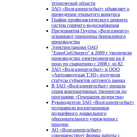
технической области
ЗАО «Волгаэнергосбыт» объявляет о
проведении открытого конкурса
График профилактического ремонта
систем горячего водоснабжения
Предприятия Группы «Волгаэнерго»
осваивают принципы бережливого
производства
Электростанции ОАО
"ЕвроСибЭнерго" в 2009 г увеличили
производство электроэнергии на 4
проц по сравнению с 2008 г до 82,
ЗАО «Волгаэнергосбыт» и ООО
«Автозаводская ТЭЦ» получили
статусы субъектов оптового рынка
В ЗАО «Волгаэнергосбыт» прошла
серия корпоративных тренингов по
программе «Генерация лидерства»
Руководители ЗАО «Волгаэнергосбыт»
поздравили воспитанников
подшефного дошкольного
образовательного учреждения с
праздни
АО «Волгаэнергосбыт»
совершенствует формы работы с