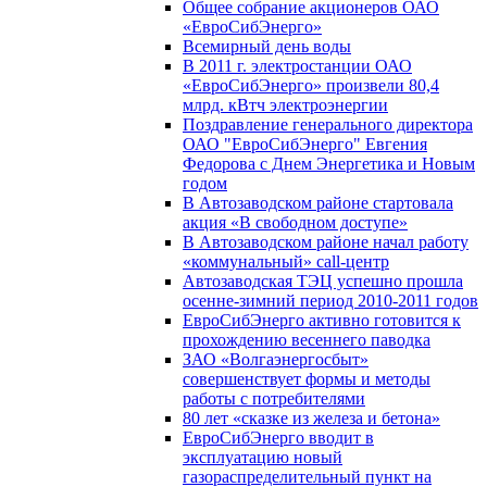
Общее собрание акционеров ОАО
«ЕвроСибЭнерго»
Всемирный день воды
В 2011 г. электростанции ОАО
«ЕвроСибЭнерго» произвели 80,4
млрд. кВтч электроэнергии
Поздравление генерального директора
ОАО "ЕвроСибЭнерго" Евгения
Федорова с Днем Энергетика и Новым
годом
В Автозаводском районе стартовала
акция «В свободном доступе»
В Автозаводском районе начал работу
«коммунальный» call-центр
Автозаводская ТЭЦ успешно прошла
осенне-зимний период 2010-2011 годов
ЕвроСибЭнерго активно готовится к
прохождению весеннего паводка
ЗАО «Волгаэнергосбыт»
совершенствует формы и методы
работы с потребителями
80 лет «сказке из железа и бетона»
ЕвроСибЭнерго вводит в
эксплуатацию новый
газораспределительный пункт на