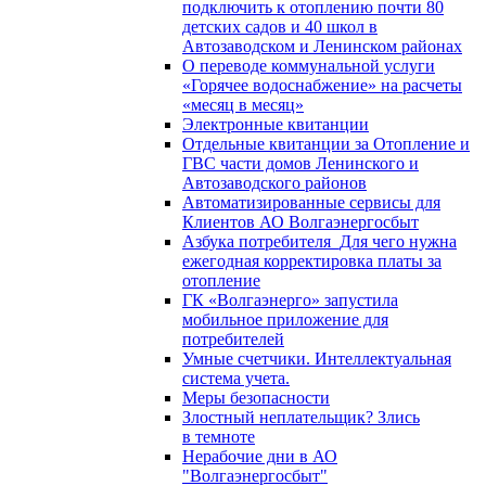
подключить к отоплению почти 80
детских садов и 40 школ в
Автозаводском и Ленинском районах
О переводе коммунальной услуги
«Горячее водоснабжение» на расчеты
«месяц в месяц»
Электронные квитанции
Отдельные квитанции за Отопление и
ГВС части домов Ленинского и
Автозаводского районов
Автоматизированные сервисы для
Клиентов АО Волгаэнергосбыт
Азбука потребителя_Для чего нужна
ежегодная корректировка платы за
отопление
ГК «Волгаэнерго» запустила
мобильное приложение для
потребителей
Умные счетчики. Интеллектуальная
система учета.
Меры безопасности
Злостный неплательщик? Злись
в темноте
Нерабочие дни в АО
"Волгаэнергосбыт"