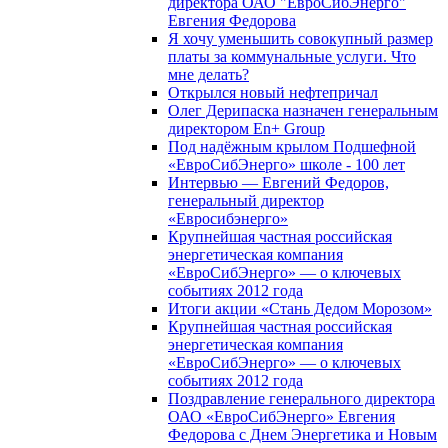
директора ОАО "ЕвроСибЭнерго"
Евгения Федорова
Я хочу уменьшить совокупный размер
платы за коммунальные услуги. Что
мне делать?
Открылся новый нефтепричал
Олег Дерипаска назначен генеральным
директором En+ Group
Под надёжным крылом Подшефной
«ЕвроСибЭнерго» школе - 100 лет
Интервью — Евгений Федоров,
генеральный директор
«Евросибэнерго»
Крупнейшая частная российская
энергетическая компания
«ЕвроСибЭнерго» — о ключевых
событиях 2012 года
Итоги акции «Стань Дедом Морозом»
Крупнейшая частная российская
энергетическая компания
«ЕвроСибЭнерго» — о ключевых
событиях 2012 года
Поздравление генерального директора
ОАО «ЕвроСибЭнерго» Евгения
Федорова с Днем Энергетика и Новым