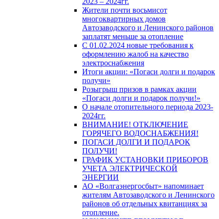
2023 – 2024гг.
Жители почти восьмисот
многоквартирных домов
Автозаводского и Ленинского районов
заплатят меньше за отопление
С 01.02.2024 новые требования к
оформлению жалоб на качество
электроснабжения
Итоги акции: «Погаси долги и подарок
получи»
Розыгрыш призов в рамках акции
«Погаси долги и подарок получи!»
О начале отопительного периода 2023-
2024гг.
ВНИМАНИЕ! ОТКЛЮЧЕНИЕ
ГОРЯЧЕГО ВОДОСНАБЖЕНИЯ!
ПОГАСИ ДОЛГИ И ПОДАРОК
ПОЛУЧИ!
ГРАФИК УСТАНОВКИ ПРИБОРОВ
УЧЕТА ЭЛЕКТРИЧЕСКОЙ
ЭНЕРГИИ
АО «Волгаэнергосбыт» напоминает
жителям Автозаводского и Ленинского
районов об отдельных квитанциях за
отопление.