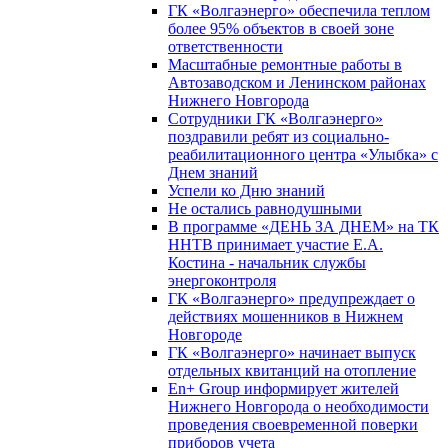
ГК «Волгаэнерго» обеспечила теплом
более 95% объектов в своей зоне
ответственности
Масштабные ремонтные работы в
Автозаводском и Ленинском районах
Нижнего Новгорода
Сотрудники ГК «Волгаэнерго»
поздравили ребят из социально-
реабилитационного центра «Улыбка» с
Днем знаний
Успели ко Дню знаний
Не остались равнодушными
В программе «ДЕНЬ ЗА ДНЕМ» на ТК
ННТВ принимает участие Е.А.
Костина - начальник службы
энергоконтроля
ГК «Волгаэнерго» предупреждает о
действиях мошенников в Нижнем
Новгороде
ГК «Волгаэнерго» начинает выпуск
отдельных квитанций на отопление
En+ Group информирует жителей
Нижнего Новгорода о необходимости
проведения своевременной поверки
приборов учета