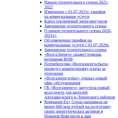
Начало отопительного сезона 2021-
2022
Изменение с 01.07.2021г. тарифов
на коммунальные услуги
Карта отключений энергоресурсов
Завершение отопительного сезона
О начале отопительного сезона 2020-
2021гг.
Об изменении тарифов на
коммунальные услуги с 01.07.2020г.
Завершение отопительного сезона
«ВолгаЭнерго» окажет помощь
ветеранам ВОВ
Потребителям «Волгаэнергосбыта»
проведут корректировку платы за
отопление
«Волгаэнергосбыт» открыл новый
офис обслуживания
ГК «Волгаэнерго» запустила новый
колл-центр для жителей
Автозаводского и Ленинского районов
Компания En+ Group направила не
менее 660 млн рублей на подготовку
своих энергетических активов в
Нижнем Новгороде к зим