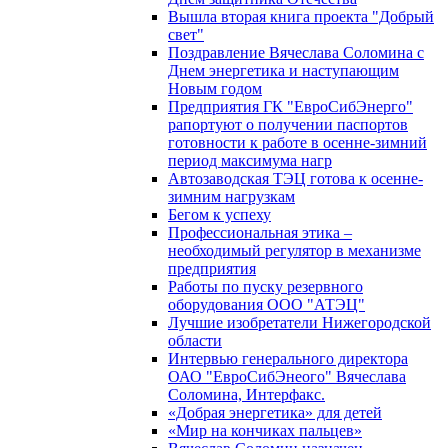
Вышла вторая книга проекта "Добрый
свет"
Поздравление Вячеслава Соломина с
Днем энергетика и наступающим
Новым годом
Предприятия ГК "ЕвроСибЭнерго"
рапортуют о получении паспортов
готовности к работе в осенне-зимний
период максимума нагр
Автозаводская ТЭЦ готова к осенне-
зимним нагрузкам
Бегом к успеху
Профессиональная этика –
необходимый регулятор в механизме
предприятия
Работы по пуску резервного
оборудования ООО "АТЭЦ"
Лучшие изобретатели Нижегородской
области
Интервью генерального директора
ОАО "ЕвроСибЭнеого" Вячеслава
Соломина, Интерфакс.
«Добрая энергетика» для детей
«Мир на кончиках пальцев»