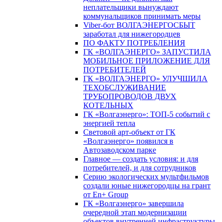
неплательщики вынуждают
коммунальщиков принимать меры
Viber-бот ВОЛГАЭНЕРГОСБЫТ
заработал для нижегородцев
ПО ФАКТУ ПОТРЕБЛЕНИЯ
ГК «ВОЛГАЭНЕРГО» ЗАПУСТИЛА
МОБИЛЬНОЕ ПРИЛОЖЕНИЕ ДЛЯ
ПОТРЕБИТЕЛЕЙ
ГК «ВОЛГАЭНЕРГО» УЛУЧШИЛА
ТЕХОБСЛУЖИВАНИЕ
ТРУБОПРОВОДОВ ДВУХ
КОТЕЛЬНЫХ
ГК «Волгаэнерго»: ТОП-5 событий с
энергией тепла
Световой арт-объект от ГК
«Волгаэнерго» появился в
Автозаводском парке
Главное — создать условия: и для
потребителей, и для сотрудников
Серию экологических мультфильмов
создали юные нижегородцы на грант
от En+ Group
ГК «Волгаэнерго» завершила
очередной этап модернизации
объектов внутренней инфраструктуры