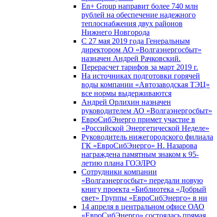
En+ Group направит более 740 млн
рублей на обеспечение надежного
теплоснабжения двух районов
Нижнего Новгорода
С 27 мая 2019 года Генеральным
директором АО «Волгаэнергосбыт»
назначен Андрей Рачковский.
Перерасчет тарифов за март 2019 г.
На источниках подготовки горячей
воды компании «Автозаводская ТЭЦ»
все нормы выдерживаются
Андрей Орлихин назначен
руководителем АО «Волгаэнергосбыт»
ЕвроСибЭнерго примет участие в
«Российской Энергетической Неделе»
Руководитель нижегородского филиала
ГК «ЕвроСибЭнерго» Н. Назарова
награждена памятным знаком к 95-
летию плана ГОЭЛРО
Сотрудники компании
«Волгаэнергосбыт» передали новую
книгу проекта «Библиотека «Добрый
свет» Группы «ЕвроСибЭнерго» в ни
14 апреля в центральном офисе ОАО
«ЕвроСибЭнерго» состоялась прямая