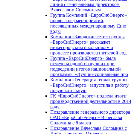
линия с генеральным директором
Вячеславом Соломиным
Группа Компаний «ЕвроСибЭнерго»
провела ряд мероприятий,
посвященных международному Дню
воды
Компания «Заводские сети» группы
«ЕвроСибЭнерго» расскажет
нижегородским школьникам о
процессе производства питьевой вод
Группа «ЕвроСибЭнерго» была
отмечена одной из лучших при
подведении итогов национальной
программы «Лучшие социальные про
Компания «Генерация тепла» группы
«ЕвроСибЭнерго» запустила в работу
новую котельную
ГК «ЕвроСибЭнерго» подвела итоги
производственной деятельности в 2014
году
Поздравление генерального директора
ОАО «ЕвроСибЭнерго» Вячеслава
Соломина с 8 марта
Поздравление Вячеслава Соломина с
Днём защитника Отечества