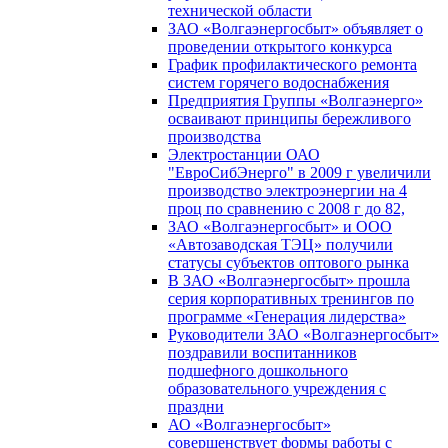
технической области
ЗАО «Волгаэнергосбыт» объявляет о
проведении открытого конкурса
График профилактического ремонта
систем горячего водоснабжения
Предприятия Группы «Волгаэнерго»
осваивают принципы бережливого
производства
Электростанции ОАО
"ЕвроСибЭнерго" в 2009 г увеличили
производство электроэнергии на 4
проц по сравнению с 2008 г до 82,
ЗАО «Волгаэнергосбыт» и ООО
«Автозаводская ТЭЦ» получили
статусы субъектов оптового рынка
В ЗАО «Волгаэнергосбыт» прошла
серия корпоративных тренингов по
программе «Генерация лидерства»
Руководители ЗАО «Волгаэнергосбыт»
поздравили воспитанников
подшефного дошкольного
образовательного учреждения с
праздни
АО «Волгаэнергосбыт»
совершенствует формы работы с