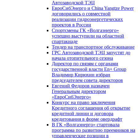
Автозаводской ТЭЦ
ЕвроСибЭнерго и China Yangtze Power
договорились о совместной
реализации гидроэнергетических
проектов в России
Спортсмены ГК «Волгаэнерго»
успешно выступили на областной
спартакиаде
Тендер на транспортное обслуживание
ГРС Автозаводской ТЭЦ запустят до
начала отопительного сезона
Директор по связям с органами
государственной власти En+ Group
Владимир Кирюхин избран
председателем совета директоров
Евгений Федоров назначен
Генеральным директором
«ЕвроСибЭнерго»
Конкурс на право заключения
Кредитного соглашения об открытие
кредитной линии и договора
кредитования в форме овердрафт
В ГК «Волгаэнерго» стартовала
программа по развитию преемников на
управленческие позиции в