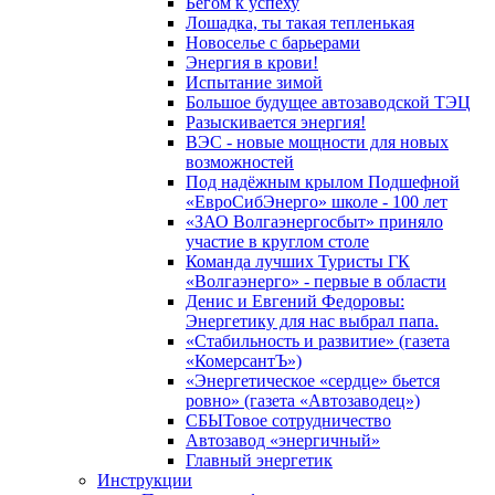
Бегом к успеху
Лошадка, ты такая тепленькая
Новоселье с барьерами
Энергия в крови!
Испытание зимой
Большое будущее автозаводской ТЭЦ
Разыскивается энергия!
ВЭС - новые мощности для новых
возможностей
Под надёжным крылом Подшефной
«ЕвроСибЭнерго» школе - 100 лет
«ЗАО Волгаэнергосбыт» приняло
участие в круглом столе
Команда лучших Туристы ГК
«Волгаэнерго» - первые в области
Денис и Евгений Федоровы:
Энергетику для нас выбрал папа.
«Стабильность и развитие» (газета
«КомерсантЪ»)
«Энергетическое «сердце» бьется
ровно» (газета «Автозаводец»)
СБЫТовое сотрудничество
Автозавод «энергичный»
Главный энергетик
Инструкции