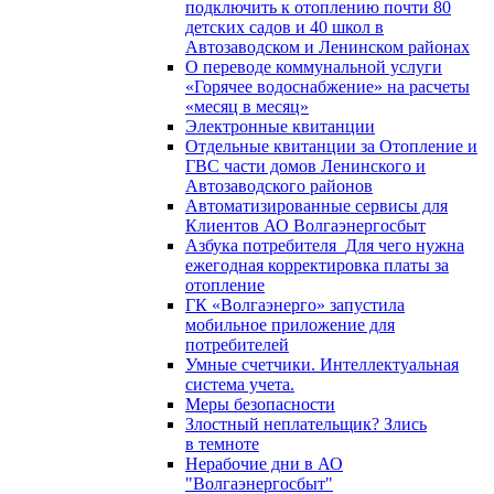
подключить к отоплению почти 80
детских садов и 40 школ в
Автозаводском и Ленинском районах
О переводе коммунальной услуги
«Горячее водоснабжение» на расчеты
«месяц в месяц»
Электронные квитанции
Отдельные квитанции за Отопление и
ГВС части домов Ленинского и
Автозаводского районов
Автоматизированные сервисы для
Клиентов АО Волгаэнергосбыт
Азбука потребителя_Для чего нужна
ежегодная корректировка платы за
отопление
ГК «Волгаэнерго» запустила
мобильное приложение для
потребителей
Умные счетчики. Интеллектуальная
система учета.
Меры безопасности
Злостный неплательщик? Злись
в темноте
Нерабочие дни в АО
"Волгаэнергосбыт"