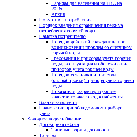
Тарифы для населения на ГВС на
2026г.
Архив
Нормативы потребления
Порядок введения ограничения режима
потребления горячей воды
Памятка потребителю
Порядок действий гражданина при
возникновении проблем со счетчиком
горячей воды
Требования к приборам учета горячей
воды, эксплуатация и обслуживание
приборов учета горячей воды
Порядок установки и приемки
(опломбировки) прибора учета горячей
воды
Показатели, характеризующие
качество горячего водоснабжения
Бланки заявлений
Начисление при общедомовом приборе
учета
Холодное водоснабжение
Договорная работа
Типовые формы договоров
Тарифы