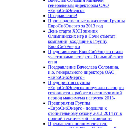
Вячеслав Соломин назначен
генеральным директором ОАО
«ЕвроСибЭнерго»
Поздравление!
Производственные показатели Группы
ЕвроСибЭнерго за 2013 год
День старта XXII зимних
Олимпийских игр в Сочи отметят
компании, входящие в Группу
ЕвроСибЭнерго
Представители ЕвроСибЭнерго стали
участниками эстафеты Олимпийского
огня
Поздравление Вячеслава Соломина,
и.о. генерального директора ОАО
«ЕвроСибЭнерго»
Предприятия группы
«ЕвроСибЭнерго» получили паспорта
готовности к работе в осенне-зимний
период максимума нагрузок 2013-
Предприятия Группы
«ЕвроСибЭнерго» подошли к
отопительному сезону 2013-2014 гг. в
полной технической готовности
Прекращены полномочия ген.