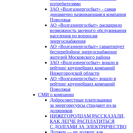
потребителями
ЗАО «Волгаэнергосбыт» - самая
динамично развивающаяся компания
Поволжья
АО «Волгаэнергосбыт» расширило
возможность заочного обслуживания
населения по вопросам
энергоснабжения
АО «Волгаэнергосбыт» гарантирует
бесперебойное энергоснабжение
жителей Московского района
ЗАО «Волгаэнергосбыт» вошло в
рейтинг крупнейших компаний
Нижегородской области
АО «Волгаэнергосбыт» вошло в
рейтинг крупнейших компаний
Поволжья
СМИ о компании
Добросовестные плательщики
за энергоресурсы страдают из-за
должников
НИЖЕГОРОДЦАМ РАССКАЗАЛИ,
КАК ЛЕГЧЕ РАСПЛАТИТЬСЯ
С ДОЛГАМИ ЗА ЭЛЕКТРИЧЕСТВО
Должен — не должен: как