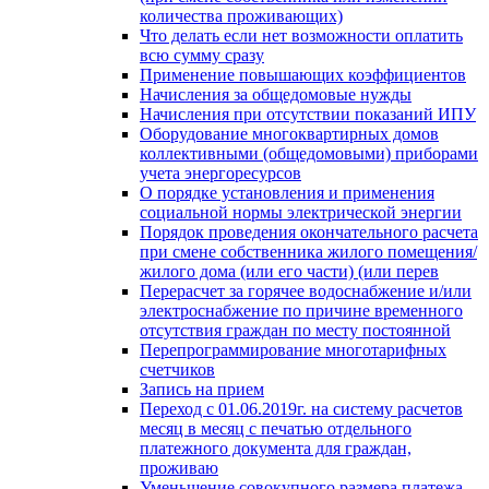
количества проживающих)
Что делать если нет возможности оплатить
всю сумму сразу
Применение повышающих коэффициентов
Начисления за общедомовые нужды
Начисления при отсутствии показаний ИПУ
Оборудование многоквартирных домов
коллективными (общедомовыми) приборами
учета энергоресурсов
О порядке установления и применения
социальной нормы электрической энергии
Порядок проведения окончательного расчета
при смене собственника жилого помещения/
жилого дома (или его части) (или перев
Перерасчет за горячее водоснабжение и/или
электроснабжение по причине временного
отсутствия граждан по месту постоянной
Перепрограммирование многотарифных
счетчиков
Запись на прием
Переход с 01.06.2019г. на систему расчетов
месяц в месяц с печатью отдельного
платежного документа для граждан,
проживаю
Уменьшение совокупного размера платежа