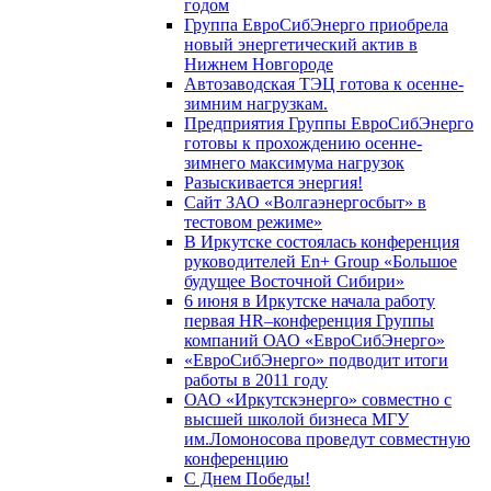
годом
Группа ЕвроСибЭнерго приобрела
новый энергетический актив в
Нижнем Новгороде
Автозаводская ТЭЦ готова к осенне-
зимним нагрузкам.
Предприятия Группы ЕвроСибЭнерго
готовы к прохождению осенне-
зимнего максимума нагрузок
Разыскивается энергия!
Сайт ЗАО «Волгаэнергосбыт» в
тестовом режиме»
В Иркутске состоялась конференция
руководителей En+ Group «Большое
будущее Восточной Сибири»
6 июня в Иркутске начала работу
первая HR–конференция Группы
компаний ОАО «ЕвроСибЭнерго»
«ЕвроСибЭнерго» подводит итоги
работы в 2011 году
ОАО «Иркутскэнерго» совместно с
высшей школой бизнеса МГУ
им.Ломоносова проведут совместную
конференцию
С Днем Победы!