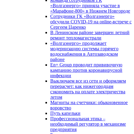
Команда сотрудников ГК
«Волгаэнерго» приняла участие в
«Марафоне-800» в Нижнем Новгороде
Сотрудники ГК «Волгаэнерго»
обсудили COVID-19 на online-встрече с
Сергеем Царенко
В Ленинском районе завершен летний
ремонт тепломагистрали
«Волгаэнерго» продолжает
модернизацию системы горячего
водоснабжения в Автозаводском
районе
En+ Group проводит прививочную
кампанию против коронавирусной
инфекции
Выключаем все из сети и оформляем
перерасчет: как нижегородцам
сэкономить на оплате электричества
летом
Магниты на счетчики: обыкновенное
воровство
Путь капельки
Профессиональная этика –
необходимый регулятор в механизме
предприятия