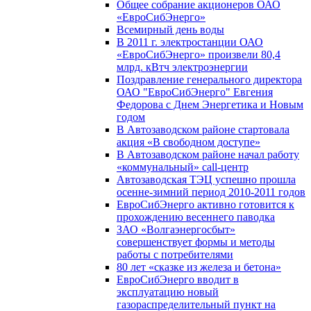
Общее собрание акционеров ОАО
«ЕвроСибЭнерго»
Всемирный день воды
В 2011 г. электростанции ОАО
«ЕвроСибЭнерго» произвели 80,4
млрд. кВтч электроэнергии
Поздравление генерального директора
ОАО "ЕвроСибЭнерго" Евгения
Федорова с Днем Энергетика и Новым
годом
В Автозаводском районе стартовала
акция «В свободном доступе»
В Автозаводском районе начал работу
«коммунальный» call-центр
Автозаводская ТЭЦ успешно прошла
осенне-зимний период 2010-2011 годов
ЕвроСибЭнерго активно готовится к
прохождению весеннего паводка
ЗАО «Волгаэнергосбыт»
совершенствует формы и методы
работы с потребителями
80 лет «сказке из железа и бетона»
ЕвроСибЭнерго вводит в
эксплуатацию новый
газораспределительный пункт на