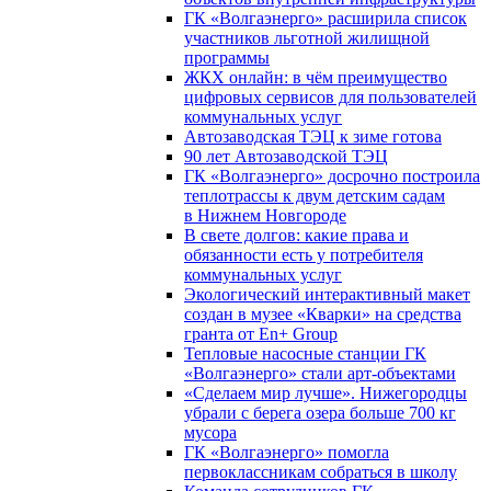
ГК «Волгаэнерго» расширила список
участников льготной жилищной
программы
ЖКХ онлайн: в чём преимущество
цифровых сервисов для пользователей
коммунальных услуг
Автозаводская ТЭЦ к зиме готова
90 лет Автозаводской ТЭЦ
ГК «Волгаэнерго» досрочно построила
теплотрассы к двум детским садам
в Нижнем Новгороде
В свете долгов: какие права и
обязанности есть у потребителя
коммунальных услуг
Экологический интерактивный макет
создан в музее «Кварки» на средства
гранта от En+ Group
Тепловые насосные станции ГК
«Волгаэнерго» стали арт-объектами
«Сделаем мир лучше». Нижегородцы
убрали с берега озера больше 700 кг
мусора
ГК «Волгаэнерго» помогла
первоклассникам собраться в школу