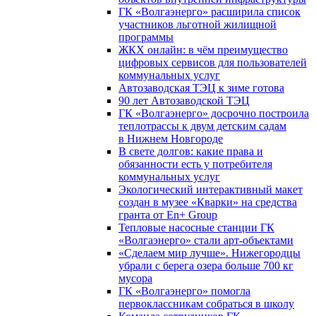
ГК «Волгаэнерго» расширила список
участников льготной жилищной
программы
ЖКХ онлайн: в чём преимущество
цифровых сервисов для пользователей
коммунальных услуг
Автозаводская ТЭЦ к зиме готова
90 лет Автозаводской ТЭЦ
ГК «Волгаэнерго» досрочно построила
теплотрассы к двум детским садам
в Нижнем Новгороде
В свете долгов: какие права и
обязанности есть у потребителя
коммунальных услуг
Экологический интерактивный макет
создан в музее «Кварки» на средства
гранта от En+ Group
Тепловые насосные станции ГК
«Волгаэнерго» стали арт-объектами
«Сделаем мир лучше». Нижегородцы
убрали с берега озера больше 700 кг
мусора
ГК «Волгаэнерго» помогла
первоклассникам собраться в школу