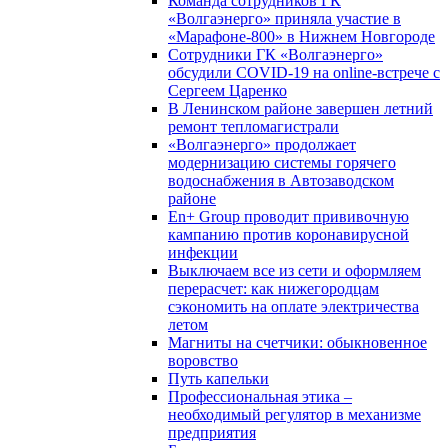
Команда сотрудников ГК
«Волгаэнерго» приняла участие в
«Марафоне-800» в Нижнем Новгороде
Сотрудники ГК «Волгаэнерго»
обсудили COVID-19 на online-встрече с
Сергеем Царенко
В Ленинском районе завершен летний
ремонт тепломагистрали
«Волгаэнерго» продолжает
модернизацию системы горячего
водоснабжения в Автозаводском
районе
En+ Group проводит прививочную
кампанию против коронавирусной
инфекции
Выключаем все из сети и оформляем
перерасчет: как нижегородцам
сэкономить на оплате электричества
летом
Магниты на счетчики: обыкновенное
воровство
Путь капельки
Профессиональная этика –
необходимый регулятор в механизме
предприятия