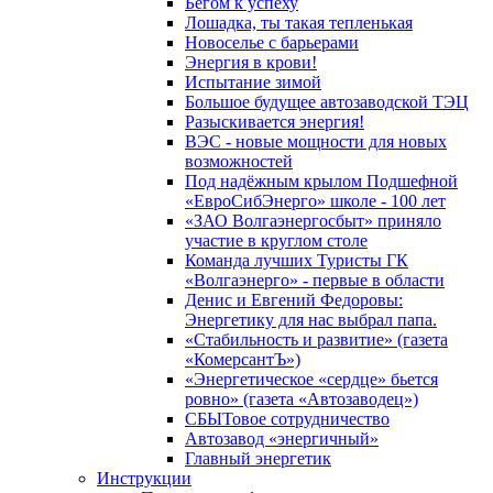
Бегом к успеху
Лошадка, ты такая тепленькая
Новоселье с барьерами
Энергия в крови!
Испытание зимой
Большое будущее автозаводской ТЭЦ
Разыскивается энергия!
ВЭС - новые мощности для новых
возможностей
Под надёжным крылом Подшефной
«ЕвроСибЭнерго» школе - 100 лет
«ЗАО Волгаэнергосбыт» приняло
участие в круглом столе
Команда лучших Туристы ГК
«Волгаэнерго» - первые в области
Денис и Евгений Федоровы:
Энергетику для нас выбрал папа.
«Стабильность и развитие» (газета
«КомерсантЪ»)
«Энергетическое «сердце» бьется
ровно» (газета «Автозаводец»)
СБЫТовое сотрудничество
Автозавод «энергичный»
Главный энергетик
Инструкции