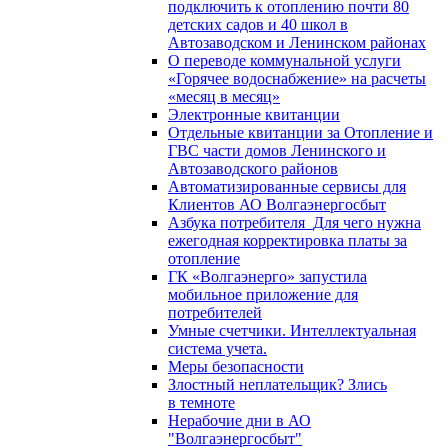
подключить к отоплению почти 80
детских садов и 40 школ в
Автозаводском и Ленинском районах
О переводе коммунальной услуги
«Горячее водоснабжение» на расчеты
«месяц в месяц»
Электронные квитанции
Отдельные квитанции за Отопление и
ГВС части домов Ленинского и
Автозаводского районов
Автоматизированные сервисы для
Клиентов АО Волгаэнергосбыт
Азбука потребителя_Для чего нужна
ежегодная корректировка платы за
отопление
ГК «Волгаэнерго» запустила
мобильное приложение для
потребителей
Умные счетчики. Интеллектуальная
система учета.
Меры безопасности
Злостный неплательщик? Злись
в темноте
Нерабочие дни в АО
"Волгаэнергосбыт"