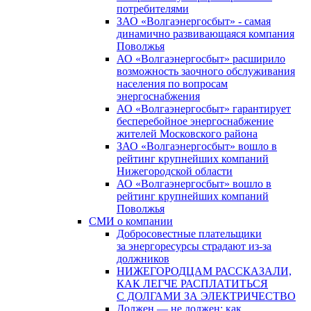
потребителями
ЗАО «Волгаэнергосбыт» - самая
динамично развивающаяся компания
Поволжья
АО «Волгаэнергосбыт» расширило
возможность заочного обслуживания
населения по вопросам
энергоснабжения
АО «Волгаэнергосбыт» гарантирует
бесперебойное энергоснабжение
жителей Московского района
ЗАО «Волгаэнергосбыт» вошло в
рейтинг крупнейших компаний
Нижегородской области
АО «Волгаэнергосбыт» вошло в
рейтинг крупнейших компаний
Поволжья
СМИ о компании
Добросовестные плательщики
за энергоресурсы страдают из-за
должников
НИЖЕГОРОДЦАМ РАССКАЗАЛИ,
КАК ЛЕГЧЕ РАСПЛАТИТЬСЯ
С ДОЛГАМИ ЗА ЭЛЕКТРИЧЕСТВО
Должен — не должен: как