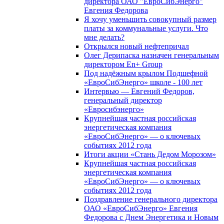
директора ОАО "ЕвроСибЭнерго"
Евгения Федорова
Я хочу уменьшить совокупный размер
платы за коммунальные услуги. Что
мне делать?
Открылся новый нефтепричал
Олег Дерипаска назначен генеральным
директором En+ Group
Под надёжным крылом Подшефной
«ЕвроСибЭнерго» школе - 100 лет
Интервью — Евгений Федоров,
генеральный директор
«Евросибэнерго»
Крупнейшая частная российская
энергетическая компания
«ЕвроСибЭнерго» — о ключевых
событиях 2012 года
Итоги акции «Стань Дедом Морозом»
Крупнейшая частная российская
энергетическая компания
«ЕвроСибЭнерго» — о ключевых
событиях 2012 года
Поздравление генерального директора
ОАО «ЕвроСибЭнерго» Евгения
Федорова с Днем Энергетика и Новым