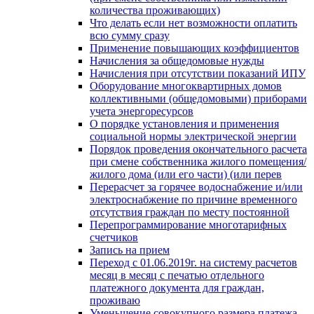
количества проживающих)
Что делать если нет возможности оплатить
всю сумму сразу
Применение повышающих коэффициентов
Начисления за общедомовые нужды
Начисления при отсутствии показаний ИПУ
Оборудование многоквартирных домов
коллективными (общедомовыми) приборами
учета энергоресурсов
О порядке установления и применения
социальной нормы электрической энергии
Порядок проведения окончательного расчета
при смене собственника жилого помещения/
жилого дома (или его части) (или перев
Перерасчет за горячее водоснабжение и/или
электроснабжение по причине временного
отсутствия граждан по месту постоянной
Перепрограммирование многотарифных
счетчиков
Запись на прием
Переход с 01.06.2019г. на систему расчетов
месяц в месяц с печатью отдельного
платежного документа для граждан,
проживаю
Уменьшение совокупного размера платежа