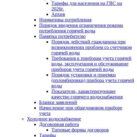
Тарифы для населения на ГВС на
2026г.
Архив
Нормативы потребления
Порядок введения ограничения режима
потребления горячей воды
Памятка потребителю
Порядок действий гражданина при
возникновении проблем со счетчиком
горячей воды
Требования к приборам учета горячей
воды, эксплуатация и обслуживание
приборов учета горячей воды
Порядок установки и приемки
(опломбировки) прибора учета горячей
воды
Показатели, характеризующие
качество горячего водоснабжения
Бланки заявлений
Начисление при общедомовом приборе
учета
Холодное водоснабжение
Договорная работа
Типовые формы договоров
Тарифы