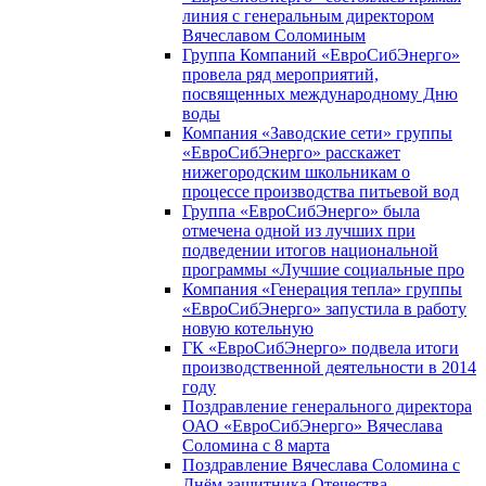
линия с генеральным директором
Вячеславом Соломиным
Группа Компаний «ЕвроСибЭнерго»
провела ряд мероприятий,
посвященных международному Дню
воды
Компания «Заводские сети» группы
«ЕвроСибЭнерго» расскажет
нижегородским школьникам о
процессе производства питьевой вод
Группа «ЕвроСибЭнерго» была
отмечена одной из лучших при
подведении итогов национальной
программы «Лучшие социальные про
Компания «Генерация тепла» группы
«ЕвроСибЭнерго» запустила в работу
новую котельную
ГК «ЕвроСибЭнерго» подвела итоги
производственной деятельности в 2014
году
Поздравление генерального директора
ОАО «ЕвроСибЭнерго» Вячеслава
Соломина с 8 марта
Поздравление Вячеслава Соломина с
Днём защитника Отечества