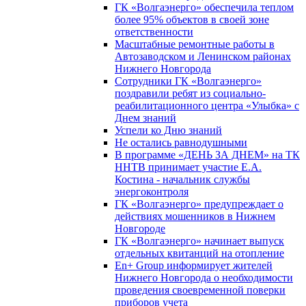
ГК «Волгаэнерго» обеспечила теплом
более 95% объектов в своей зоне
ответственности
Масштабные ремонтные работы в
Автозаводском и Ленинском районах
Нижнего Новгорода
Сотрудники ГК «Волгаэнерго»
поздравили ребят из социально-
реабилитационного центра «Улыбка» с
Днем знаний
Успели ко Дню знаний
Не остались равнодушными
В программе «ДЕНЬ ЗА ДНЕМ» на ТК
ННТВ принимает участие Е.А.
Костина - начальник службы
энергоконтроля
ГК «Волгаэнерго» предупреждает о
действиях мошенников в Нижнем
Новгороде
ГК «Волгаэнерго» начинает выпуск
отдельных квитанций на отопление
En+ Group информирует жителей
Нижнего Новгорода о необходимости
проведения своевременной поверки
приборов учета