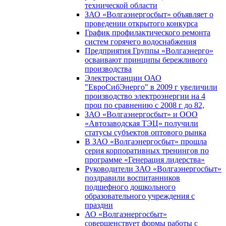
технической области
ЗАО «Волгаэнергосбыт» объявляет о
проведении открытого конкурса
График профилактического ремонта
систем горячего водоснабжения
Предприятия Группы «Волгаэнерго»
осваивают принципы бережливого
производства
Электростанции ОАО
"ЕвроСибЭнерго" в 2009 г увеличили
производство электроэнергии на 4
проц по сравнению с 2008 г до 82,
ЗАО «Волгаэнергосбыт» и ООО
«Автозаводская ТЭЦ» получили
статусы субъектов оптового рынка
В ЗАО «Волгаэнергосбыт» прошла
серия корпоративных тренингов по
программе «Генерация лидерства»
Руководители ЗАО «Волгаэнергосбыт»
поздравили воспитанников
подшефного дошкольного
образовательного учреждения с
праздни
АО «Волгаэнергосбыт»
совершенствует формы работы с