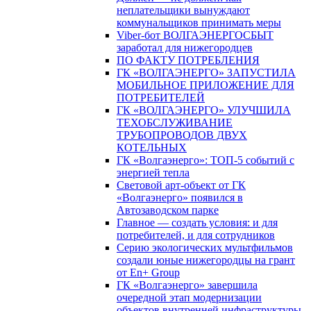
неплательщики вынуждают
коммунальщиков принимать меры
Viber-бот ВОЛГАЭНЕРГОСБЫТ
заработал для нижегородцев
ПО ФАКТУ ПОТРЕБЛЕНИЯ
ГК «ВОЛГАЭНЕРГО» ЗАПУСТИЛА
МОБИЛЬНОЕ ПРИЛОЖЕНИЕ ДЛЯ
ПОТРЕБИТЕЛЕЙ
ГК «ВОЛГАЭНЕРГО» УЛУЧШИЛА
ТЕХОБСЛУЖИВАНИЕ
ТРУБОПРОВОДОВ ДВУХ
КОТЕЛЬНЫХ
ГК «Волгаэнерго»: ТОП-5 событий с
энергией тепла
Световой арт-объект от ГК
«Волгаэнерго» появился в
Автозаводском парке
Главное — создать условия: и для
потребителей, и для сотрудников
Серию экологических мультфильмов
создали юные нижегородцы на грант
от En+ Group
ГК «Волгаэнерго» завершила
очередной этап модернизации
объектов внутренней инфраструктуры