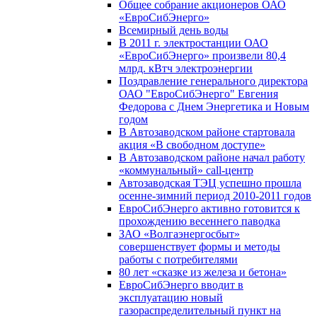
Общее собрание акционеров ОАО
«ЕвроСибЭнерго»
Всемирный день воды
В 2011 г. электростанции ОАО
«ЕвроСибЭнерго» произвели 80,4
млрд. кВтч электроэнергии
Поздравление генерального директора
ОАО "ЕвроСибЭнерго" Евгения
Федорова с Днем Энергетика и Новым
годом
В Автозаводском районе стартовала
акция «В свободном доступе»
В Автозаводском районе начал работу
«коммунальный» call-центр
Автозаводская ТЭЦ успешно прошла
осенне-зимний период 2010-2011 годов
ЕвроСибЭнерго активно готовится к
прохождению весеннего паводка
ЗАО «Волгаэнергосбыт»
совершенствует формы и методы
работы с потребителями
80 лет «сказке из железа и бетона»
ЕвроСибЭнерго вводит в
эксплуатацию новый
газораспределительный пункт на