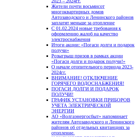
2023 – 2024гг.
Жители почти восьмисот
многоквартирных домов
Автозаводского и Ленинского районов
заплатят меньше за отопление
С 01.02.2024 новые требования к
оформлению жалоб на качество
электроснабжения
Итоги акции: «Погаси долги и подарок
получи»
Розыгрыш призов в рамках акции
«Погаси долги и подарок получи!»
О начале отопительного периода 2023-
2024гг.
ВНИМАНИЕ! ОТКЛЮЧЕНИЕ
ГОРЯЧЕГО ВОДОСНАБЖЕНИЯ!
ПОГАСИ ДОЛГИ И ПОДАРОК
ПОЛУЧИ!
ГРАФИК УСТАНОВКИ ПРИБОРОВ
УЧЕТА ЭЛЕКТРИЧЕСКОЙ
ЭНЕРГИИ
АО «Волгаэнергосбыт» напоминает
жителям Автозаводского и Ленинского
районов об отдельных квитанциях за
отопление.