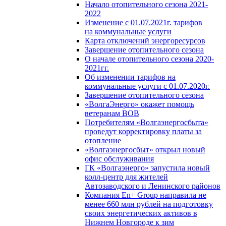
Начало отопительного сезона 2021-
2022
Изменение с 01.07.2021г. тарифов
на коммунальные услуги
Карта отключений энергоресурсов
Завершение отопительного сезона
О начале отопительного сезона 2020-
2021гг.
Об изменении тарифов на
коммунальные услуги с 01.07.2020г.
Завершение отопительного сезона
«ВолгаЭнерго» окажет помощь
ветеранам ВОВ
Потребителям «Волгаэнергосбыта»
проведут корректировку платы за
отопление
«Волгаэнергосбыт» открыл новый
офис обслуживания
ГК «Волгаэнерго» запустила новый
колл-центр для жителей
Автозаводского и Ленинского районов
Компания En+ Group направила не
менее 660 млн рублей на подготовку
своих энергетических активов в
Нижнем Новгороде к зим