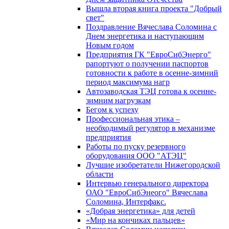
Вышла вторая книга проекта "Добрый
свет"
Поздравление Вячеслава Соломина с
Днем энергетика и наступающим
Новым годом
Предприятия ГК "ЕвроСибЭнерго"
рапортуют о получении паспортов
готовности к работе в осенне-зимний
период максимума нагр
Автозаводская ТЭЦ готова к осенне-
зимним нагрузкам
Бегом к успеху
Профессиональная этика –
необходимый регулятор в механизме
предприятия
Работы по пуску резервного
оборудования ООО "АТЭЦ"
Лучшие изобретатели Нижегородской
области
Интервью генерального директора
ОАО "ЕвроСибЭнеого" Вячеслава
Соломина, Интерфакс.
«Добрая энергетика» для детей
«Мир на кончиках пальцев»