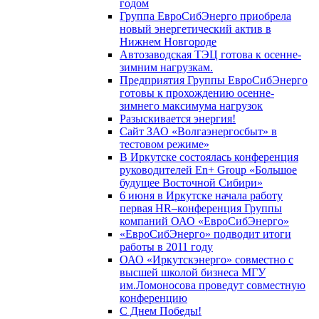
годом
Группа ЕвроСибЭнерго приобрела
новый энергетический актив в
Нижнем Новгороде
Автозаводская ТЭЦ готова к осенне-
зимним нагрузкам.
Предприятия Группы ЕвроСибЭнерго
готовы к прохождению осенне-
зимнего максимума нагрузок
Разыскивается энергия!
Сайт ЗАО «Волгаэнергосбыт» в
тестовом режиме»
В Иркутске состоялась конференция
руководителей En+ Group «Большое
будущее Восточной Сибири»
6 июня в Иркутске начала работу
первая HR–конференция Группы
компаний ОАО «ЕвроСибЭнерго»
«ЕвроСибЭнерго» подводит итоги
работы в 2011 году
ОАО «Иркутскэнерго» совместно с
высшей школой бизнеса МГУ
им.Ломоносова проведут совместную
конференцию
С Днем Победы!