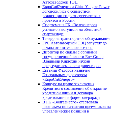
Автозаводской ТЭЦ
ЕвроСибЭнерго и China Yangtze Power
договорились о совместной
реализации гидроэнергетических
проектов в России
Спортсмены ГК «Волгаэнерго»
успешно выступили на областной
спартакиаде
Тендер на транспортное обслуживание
ГРС Автозаводской ТЭЦ запустят до
начала отопительного сезона
Директор по связям с органами
государственной власти En+ Group
Владимир Кирюхин избран
председателем совета директоров
Евгений Федоров назначен
Генеральным директором
«ЕвроСибЭнерго»
Конкурс на право заключения
Кредитного соглашения об открытие
кредитной линии и договора
кредитования в форме овердрафт
В ГК «Волгаэнерго» стартовала
программа по развитию преемников на
управленческие позиции в