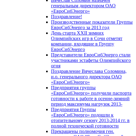
Вячеслав Соломин назначен
генеральным директором ОАО
«ЕвроСибЭнерго»
Поздравление!
Производственные показатели Группы
ЕвроСибЭнерго за 2013 год
День старта XXII зимних
Олимпийских игр в Сочи отметят
компании, входящие в Группу
ЕвроСибЭнерго
Представители ЕвроСибЭнерго стали
участниками эстафеты Олимпийского
огня
Поздравление Вячеслава Соломина,
и.о. генерального директора ОАО
«ЕвроСибЭнерго»
Предприятия группы
«ЕвроСибЭнерго» получили паспорта
готовности к работе в осенне-зимний
период максимума нагрузок 2013-
Предприятия Группы
«ЕвроСибЭнерго» подошли к
отопительному сезону 2013-2014 гг. в
полной технической готовности
Прекращены полномочия ген.