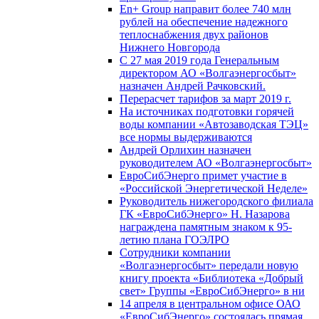
En+ Group направит более 740 млн
рублей на обеспечение надежного
теплоснабжения двух районов
Нижнего Новгорода
С 27 мая 2019 года Генеральным
директором АО «Волгаэнергосбыт»
назначен Андрей Рачковский.
Перерасчет тарифов за март 2019 г.
На источниках подготовки горячей
воды компании «Автозаводская ТЭЦ»
все нормы выдерживаются
Андрей Орлихин назначен
руководителем АО «Волгаэнергосбыт»
ЕвроСибЭнерго примет участие в
«Российской Энергетической Неделе»
Руководитель нижегородского филиала
ГК «ЕвроСибЭнерго» Н. Назарова
награждена памятным знаком к 95-
летию плана ГОЭЛРО
Сотрудники компании
«Волгаэнергосбыт» передали новую
книгу проекта «Библиотека «Добрый
свет» Группы «ЕвроСибЭнерго» в ни
14 апреля в центральном офисе ОАО
«ЕвроСибЭнерго» состоялась прямая