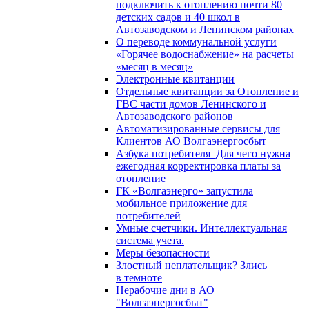
подключить к отоплению почти 80
детских садов и 40 школ в
Автозаводском и Ленинском районах
О переводе коммунальной услуги
«Горячее водоснабжение» на расчеты
«месяц в месяц»
Электронные квитанции
Отдельные квитанции за Отопление и
ГВС части домов Ленинского и
Автозаводского районов
Автоматизированные сервисы для
Клиентов АО Волгаэнергосбыт
Азбука потребителя_Для чего нужна
ежегодная корректировка платы за
отопление
ГК «Волгаэнерго» запустила
мобильное приложение для
потребителей
Умные счетчики. Интеллектуальная
система учета.
Меры безопасности
Злостный неплательщик? Злись
в темноте
Нерабочие дни в АО
"Волгаэнергосбыт"