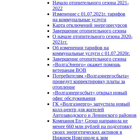
Начало отопительного сезона 2021-
2022
Изменение с 01.07.2021г. тарифов
на коммунальные услуги
Карта отключений энергоресурсов
Завершение отопительного сезона
О начале отопительного сезона 2020-
2021гг.
Об изменении тарифов на
коммунальные услуги с 01.07.2020г.
Завершение отопительного сезона
«ВолгаЭнерго» окажет помощь
ветеранам ВОВ
Потребителям «Волгаэнергосбыта»
проведут корректировку платы за
отопление
«Волгаэнергосбыт» открыл новый
офис обслуживания
ГК «Волгаэнерго» запустила новый
колл-центр для жителей
Автозаводского и Ленинского районов
Компания En+ Group направила не
менее 660 млн рублей на подготовку
своих энергетических активов в
Нижнем Новгороде к зим