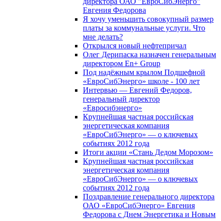
директора ОАО "ЕвроСибЭнерго"
Евгения Федорова
Я хочу уменьшить совокупный размер
платы за коммунальные услуги. Что
мне делать?
Открылся новый нефтепричал
Олег Дерипаска назначен генеральным
директором En+ Group
Под надёжным крылом Подшефной
«ЕвроСибЭнерго» школе - 100 лет
Интервью — Евгений Федоров,
генеральный директор
«Евросибэнерго»
Крупнейшая частная российская
энергетическая компания
«ЕвроСибЭнерго» — о ключевых
событиях 2012 года
Итоги акции «Стань Дедом Морозом»
Крупнейшая частная российская
энергетическая компания
«ЕвроСибЭнерго» — о ключевых
событиях 2012 года
Поздравление генерального директора
ОАО «ЕвроСибЭнерго» Евгения
Федорова с Днем Энергетика и Новым