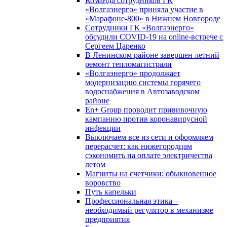
Команда сотрудников ГК
«Волгаэнерго» приняла участие в
«Марафоне-800» в Нижнем Новгороде
Сотрудники ГК «Волгаэнерго»
обсудили COVID-19 на online-встрече с
Сергеем Царенко
В Ленинском районе завершен летний
ремонт тепломагистрали
«Волгаэнерго» продолжает
модернизацию системы горячего
водоснабжения в Автозаводском
районе
En+ Group проводит прививочную
кампанию против коронавирусной
инфекции
Выключаем все из сети и оформляем
перерасчет: как нижегородцам
сэкономить на оплате электричества
летом
Магниты на счетчики: обыкновенное
воровство
Путь капельки
Профессиональная этика –
необходимый регулятор в механизме
предприятия