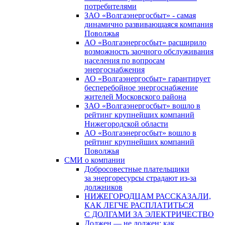
потребителями
ЗАО «Волгаэнергосбыт» - самая
динамично развивающаяся компания
Поволжья
АО «Волгаэнергосбыт» расширило
возможность заочного обслуживания
населения по вопросам
энергоснабжения
АО «Волгаэнергосбыт» гарантирует
бесперебойное энергоснабжение
жителей Московского района
ЗАО «Волгаэнергосбыт» вошло в
рейтинг крупнейших компаний
Нижегородской области
АО «Волгаэнергосбыт» вошло в
рейтинг крупнейших компаний
Поволжья
СМИ о компании
Добросовестные плательщики
за энергоресурсы страдают из-за
должников
НИЖЕГОРОДЦАМ РАССКАЗАЛИ,
КАК ЛЕГЧЕ РАСПЛАТИТЬСЯ
С ДОЛГАМИ ЗА ЭЛЕКТРИЧЕСТВО
Должен — не должен: как