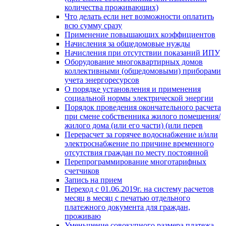
количества проживающих)
Что делать если нет возможности оплатить
всю сумму сразу
Применение повышающих коэффициентов
Начисления за общедомовые нужды
Начисления при отсутствии показаний ИПУ
Оборудование многоквартирных домов
коллективными (общедомовыми) приборами
учета энергоресурсов
О порядке установления и применения
социальной нормы электрической энергии
Порядок проведения окончательного расчета
при смене собственника жилого помещения/
жилого дома (или его части) (или перев
Перерасчет за горячее водоснабжение и/или
электроснабжение по причине временного
отсутствия граждан по месту постоянной
Перепрограммирование многотарифных
счетчиков
Запись на прием
Переход с 01.06.2019г. на систему расчетов
месяц в месяц с печатью отдельного
платежного документа для граждан,
проживаю
Уменьшение совокупного размера платежа