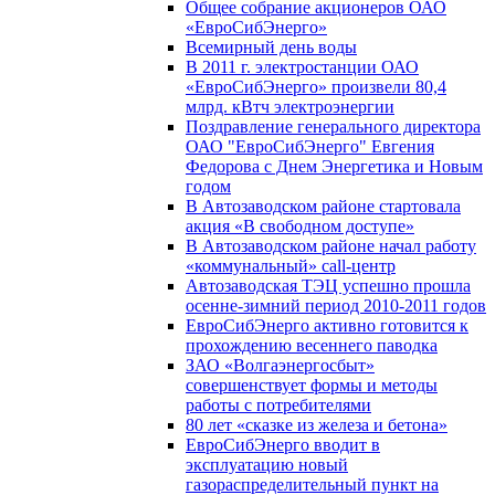
Общее собрание акционеров ОАО
«ЕвроСибЭнерго»
Всемирный день воды
В 2011 г. электростанции ОАО
«ЕвроСибЭнерго» произвели 80,4
млрд. кВтч электроэнергии
Поздравление генерального директора
ОАО "ЕвроСибЭнерго" Евгения
Федорова с Днем Энергетика и Новым
годом
В Автозаводском районе стартовала
акция «В свободном доступе»
В Автозаводском районе начал работу
«коммунальный» call-центр
Автозаводская ТЭЦ успешно прошла
осенне-зимний период 2010-2011 годов
ЕвроСибЭнерго активно готовится к
прохождению весеннего паводка
ЗАО «Волгаэнергосбыт»
совершенствует формы и методы
работы с потребителями
80 лет «сказке из железа и бетона»
ЕвроСибЭнерго вводит в
эксплуатацию новый
газораспределительный пункт на