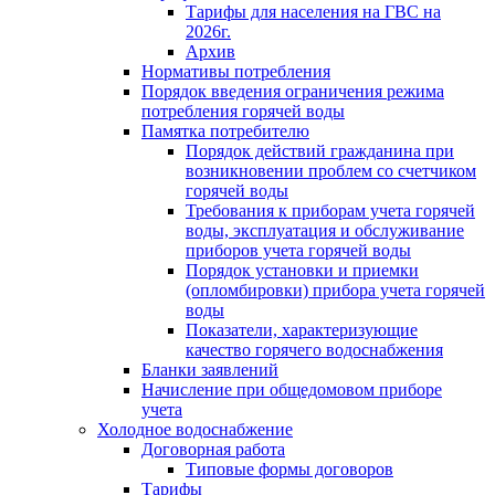
Тарифы для населения на ГВС на
2026г.
Архив
Нормативы потребления
Порядок введения ограничения режима
потребления горячей воды
Памятка потребителю
Порядок действий гражданина при
возникновении проблем со счетчиком
горячей воды
Требования к приборам учета горячей
воды, эксплуатация и обслуживание
приборов учета горячей воды
Порядок установки и приемки
(опломбировки) прибора учета горячей
воды
Показатели, характеризующие
качество горячего водоснабжения
Бланки заявлений
Начисление при общедомовом приборе
учета
Холодное водоснабжение
Договорная работа
Типовые формы договоров
Тарифы