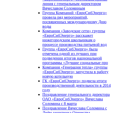
линия с генеральным директором
Вячеславом Соломиным
Группа Компаний «ЕвроСибЭнерго»
провела ряд мероприятий,
посвященных международному Дню
воды
Компания «Заводские сети» группы
«ЕвроСибЭнерго» расскажет
нижегородским школьникам о
процессе производства питьевой вод
Группа «ЕвроСибЭнерго» была
отмечена одной из лучших при
подведении итогов национальной
программы «Лучшие социальные про
Компания «Генерация тепла» группы
«ЕвроСибЭнерго» запустила в работу
новую котельную
ГК «ЕвроСибЭнерго» подвела итоги
производственной деятельности в 2014
году
Поздравление генерального директора
ОАО «ЕвроСибЭнерго» Вячеслава
Соломина с 8 марта
Поздравление Вячеслава Соломина с
Днём защитника Отечества