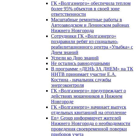
ГК «Волгаэнерго» обеспечила теплом
более 95% объектов в своей зоне
ответственности
Масштабные ремонтные работы в
Автозаводском и Ленинском районах
Нижнего Новгорода
Сотрудники ГК «Волгаэнерго»
поздравили ребят из социально-
реабилитационного центра «Улыбка» с
Днем знаний
Успели ко Дню знаний
Не остались равнодушными
В программе «ДЕНЬ ЗА ДНЕМ» на ТК
ННТВ принимает участие Е.А.
Костина - начальник службы
энергоконтроля
ГК «Волгаэнерго» предупреждает о
действиях мошенников в Нижнем
Новгороде
ГК «Волгаэнерго» начинает выпуск
отдельных квитанций на отопление
En+ Group информирует жителей
Нижнего Новгорода о необходимости
проведения своевременной поверки
приборов учета