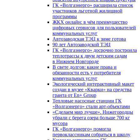
ГК «Волгаэнерго» расширила список
участников льготной жилищной
программы
ЖКХ онлайн: в чём преимущество
цифровых сервисов для пользователей
коммунальных услуг
Автозаводская ТЭЦ к зиме готова
90 лет Автозаводской ТЭЦ
ГК «Волгаэнерго» досрочно построила
теплотрассы к двум детским садам
в Нижнем Новгороде
В свете долгов: какие права и
обязанности есть у потребителя
коммунальных услуг
Экологический интерактивный макет
создан в музее «Кварки» на средства
гранта от En+ Group
Тепловые насосные станции ГК
«Волгаэнерго» стали арт-объектами
«Сделаем мир лучше». Нижегородцы
убрали с берега озера больше 700 кг
мусора
ГК «Волгаэнерго» помогла
первоклассникам собраться в школу