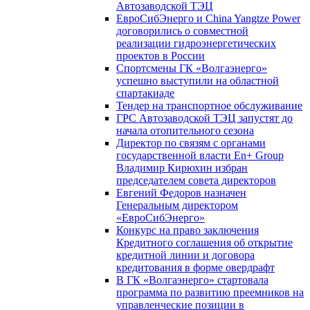
Автозаводской ТЭЦ
ЕвроСибЭнерго и China Yangtze Power
договорились о совместной
реализации гидроэнергетических
проектов в России
Спортсмены ГК «Волгаэнерго»
успешно выступили на областной
спартакиаде
Тендер на транспортное обслуживание
ГРС Автозаводской ТЭЦ запустят до
начала отопительного сезона
Директор по связям с органами
государственной власти En+ Group
Владимир Кирюхин избран
председателем совета директоров
Евгений Федоров назначен
Генеральным директором
«ЕвроСибЭнерго»
Конкурс на право заключения
Кредитного соглашения об открытие
кредитной линии и договора
кредитования в форме овердрафт
В ГК «Волгаэнерго» стартовала
программа по развитию преемников на
управленческие позиции в