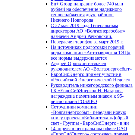
En+ Group направит более 740 млн
рублей на обеспечение надежного
теплоснабжения двух районов
Нижнего Новгорода
С 27 мая 2019 года Генеральным
директором АО «Волгаэнергосбыт»
назначен Андрей Рачковский.
Перерасчет тарифов за март 2019 г.
На источниках подготовки горячей
воды компании «Автозаводская ТЭЦ»
все нормы выдерживаются
Андрей Орлихин назначен
руководителем АО «Волгаэнергосбыт»
ЕвроСибЭнерго примет участие в
«Российской Энергетической Неделе»
Руководитель нижегородского филиала
ГК «ЕвроСибЭнерго» Н. Назарова
награждена памятным знаком к 95-
летию плана ГОЭЛРО
Сотрудники компании
«Волгаэнергосбыт» передали новую
книгу проекта «Библиотека «Добрый
свет» Группы «ЕвроСибЭнерго» в ни
14 апреля в центральном офисе ОАО
«ЕвроСибЭнерго» состоялась прямая