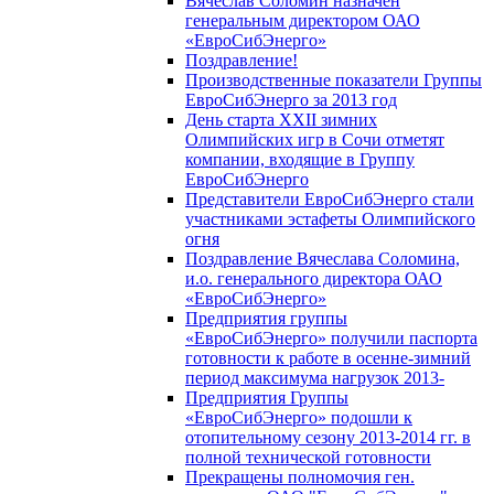
Вячеслав Соломин назначен
генеральным директором ОАО
«ЕвроСибЭнерго»
Поздравление!
Производственные показатели Группы
ЕвроСибЭнерго за 2013 год
День старта XXII зимних
Олимпийских игр в Сочи отметят
компании, входящие в Группу
ЕвроСибЭнерго
Представители ЕвроСибЭнерго стали
участниками эстафеты Олимпийского
огня
Поздравление Вячеслава Соломина,
и.о. генерального директора ОАО
«ЕвроСибЭнерго»
Предприятия группы
«ЕвроСибЭнерго» получили паспорта
готовности к работе в осенне-зимний
период максимума нагрузок 2013-
Предприятия Группы
«ЕвроСибЭнерго» подошли к
отопительному сезону 2013-2014 гг. в
полной технической готовности
Прекращены полномочия ген.