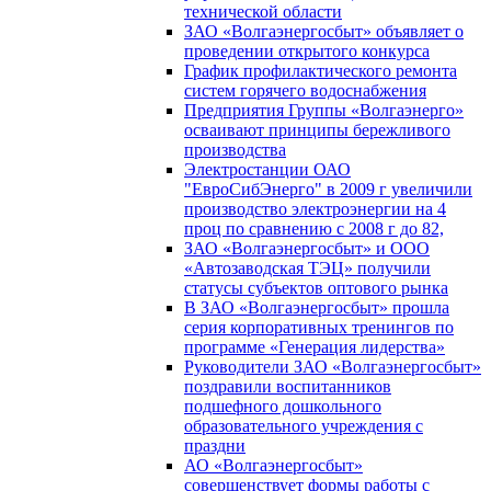
технической области
ЗАО «Волгаэнергосбыт» объявляет о
проведении открытого конкурса
График профилактического ремонта
систем горячего водоснабжения
Предприятия Группы «Волгаэнерго»
осваивают принципы бережливого
производства
Электростанции ОАО
"ЕвроСибЭнерго" в 2009 г увеличили
производство электроэнергии на 4
проц по сравнению с 2008 г до 82,
ЗАО «Волгаэнергосбыт» и ООО
«Автозаводская ТЭЦ» получили
статусы субъектов оптового рынка
В ЗАО «Волгаэнергосбыт» прошла
серия корпоративных тренингов по
программе «Генерация лидерства»
Руководители ЗАО «Волгаэнергосбыт»
поздравили воспитанников
подшефного дошкольного
образовательного учреждения с
праздни
АО «Волгаэнергосбыт»
совершенствует формы работы с