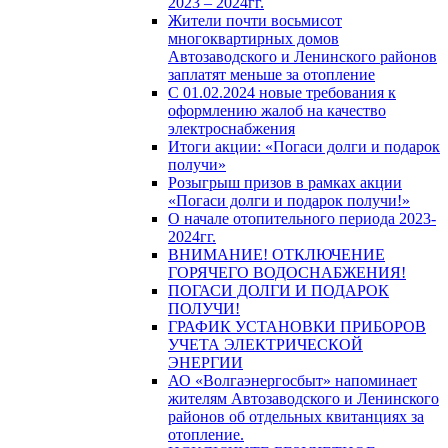
2023 – 2024гг.
Жители почти восьмисот
многоквартирных домов
Автозаводского и Ленинского районов
заплатят меньше за отопление
С 01.02.2024 новые требования к
оформлению жалоб на качество
электроснабжения
Итоги акции: «Погаси долги и подарок
получи»
Розыгрыш призов в рамках акции
«Погаси долги и подарок получи!»
О начале отопительного периода 2023-
2024гг.
ВНИМАНИЕ! ОТКЛЮЧЕНИЕ
ГОРЯЧЕГО ВОДОСНАБЖЕНИЯ!
ПОГАСИ ДОЛГИ И ПОДАРОК
ПОЛУЧИ!
ГРАФИК УСТАНОВКИ ПРИБОРОВ
УЧЕТА ЭЛЕКТРИЧЕСКОЙ
ЭНЕРГИИ
АО «Волгаэнергосбыт» напоминает
жителям Автозаводского и Ленинского
районов об отдельных квитанциях за
отопление.