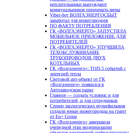
неплательщики вынуждают
коммунальщиков принимать меры
Viber-бот ВОЛГАЭНЕРГОСБЫТ
заработал для нижегородцев
ПО ФАКТУ ПОТРЕБЛЕНИЯ
ГК «ВОЛГАЭНЕРГО» ЗАПУСТИЛА
МОБИЛЬНОЕ ПРИЛОЖЕНИЕ ДЛЯ
ПОТРЕБИТЕЛЕЙ
ГК «ВОЛГАЭНЕРГО» УЛУЧШИЛА
ТЕХОБСЛУЖИВАНИЕ
ТРУБОПРОВОДОВ ДВУХ
КОТЕЛЬНЫХ
ГК «Волгаэнерго»: ТОП-5 событий с
энергией тепла
Световой арт-объект от ГК
«Волгаэнерго» появился в
Автозаводском парке
Главное — создать условия: и для
потребителей, и для сотрудников
Серию экологических мультфильмов
создали юные нижегородцы на грант
от En+ Group
ГК «Волгаэнерго» завершила
очередной этап модернизации
объектов внутренней инфраструктуры