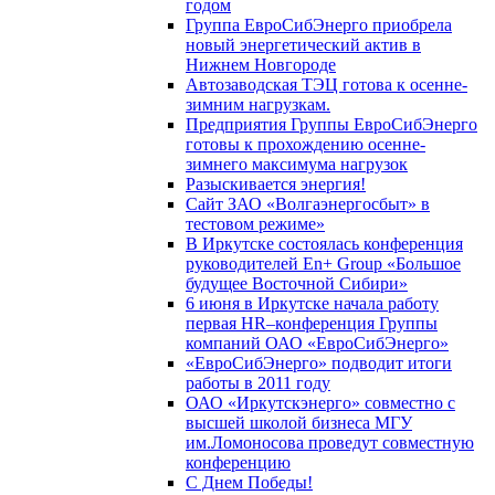
годом
Группа ЕвроСибЭнерго приобрела
новый энергетический актив в
Нижнем Новгороде
Автозаводская ТЭЦ готова к осенне-
зимним нагрузкам.
Предприятия Группы ЕвроСибЭнерго
готовы к прохождению осенне-
зимнего максимума нагрузок
Разыскивается энергия!
Сайт ЗАО «Волгаэнергосбыт» в
тестовом режиме»
В Иркутске состоялась конференция
руководителей En+ Group «Большое
будущее Восточной Сибири»
6 июня в Иркутске начала работу
первая HR–конференция Группы
компаний ОАО «ЕвроСибЭнерго»
«ЕвроСибЭнерго» подводит итоги
работы в 2011 году
ОАО «Иркутскэнерго» совместно с
высшей школой бизнеса МГУ
им.Ломоносова проведут совместную
конференцию
С Днем Победы!