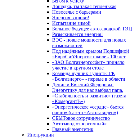
Бегом к успеху
Лошадка, ты такая тепленькая
Новоселье с барьерами
Энергия в крови!
Испытание зимой
Большое будущее автозаводской ТЭЦ
Разыскивается энергия!
ВЭС - новые мощности для новых
возможностей
Под надёжным крылом Подшефной
«ЕвроСибЭнерго» школе - 100 лет
«ЗАО Волгаэнергосбыт» приняло
участие в круглом столе
Команда лучших Туристы ГК
«Волгаэнерго» - первые в области
Денис и Евгений Федоровы:
Энергетику для нас выбрал папа.
«Стабильность и развитие» (газета
«КомерсантЪ»)
«Энергетическое «сердце» бьется
ровно» (газета «Автозаводец»)
СБЫТовое сотрудничество
Автозавод «энергичный»
Главный энергетик
Инструкции