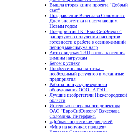
Вышла вторая книга проекта "Добрый
свет"
Поздравление Вячеслава Соломина с
Днем энергетика и наступающим
Новым годом
Предприятия ГК "ЕвроСибЭнерго"
рапортуют о получении паспортов
готовности к работе в осенне-зимний
период максимума нагр
Автозаводская ТЭЦ готова к осенне-
зимним нагрузкам
Бегом к успеху
Профессиональная этика –
необходимый регулятор в механизме
предприятия
Работы по пуску резервного
оборудования ООО "АТЭЦ"
Лучшие изобретатели Нижегородской
области
Интервью генерального директора
ОАО "ЕвроСибЭнеого" Вячеслава
Соломина, Интерфакс.
«Добрая энергетика» для детей
«Мир на кончиках пальцев»