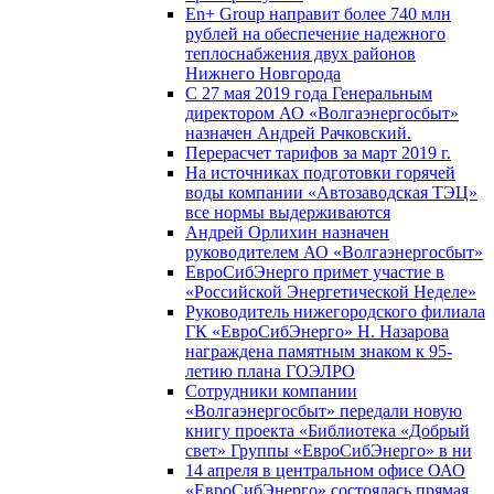
En+ Group направит более 740 млн
рублей на обеспечение надежного
теплоснабжения двух районов
Нижнего Новгорода
С 27 мая 2019 года Генеральным
директором АО «Волгаэнергосбыт»
назначен Андрей Рачковский.
Перерасчет тарифов за март 2019 г.
На источниках подготовки горячей
воды компании «Автозаводская ТЭЦ»
все нормы выдерживаются
Андрей Орлихин назначен
руководителем АО «Волгаэнергосбыт»
ЕвроСибЭнерго примет участие в
«Российской Энергетической Неделе»
Руководитель нижегородского филиала
ГК «ЕвроСибЭнерго» Н. Назарова
награждена памятным знаком к 95-
летию плана ГОЭЛРО
Сотрудники компании
«Волгаэнергосбыт» передали новую
книгу проекта «Библиотека «Добрый
свет» Группы «ЕвроСибЭнерго» в ни
14 апреля в центральном офисе ОАО
«ЕвроСибЭнерго» состоялась прямая