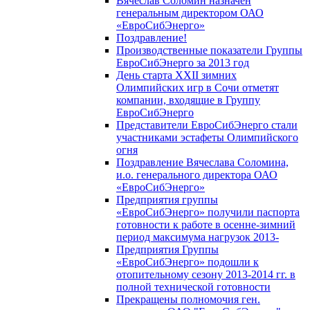
Вячеслав Соломин назначен
генеральным директором ОАО
«ЕвроСибЭнерго»
Поздравление!
Производственные показатели Группы
ЕвроСибЭнерго за 2013 год
День старта XXII зимних
Олимпийских игр в Сочи отметят
компании, входящие в Группу
ЕвроСибЭнерго
Представители ЕвроСибЭнерго стали
участниками эстафеты Олимпийского
огня
Поздравление Вячеслава Соломина,
и.о. генерального директора ОАО
«ЕвроСибЭнерго»
Предприятия группы
«ЕвроСибЭнерго» получили паспорта
готовности к работе в осенне-зимний
период максимума нагрузок 2013-
Предприятия Группы
«ЕвроСибЭнерго» подошли к
отопительному сезону 2013-2014 гг. в
полной технической готовности
Прекращены полномочия ген.