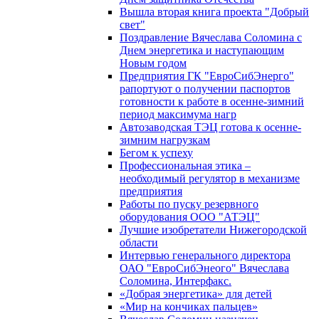
Вышла вторая книга проекта "Добрый
свет"
Поздравление Вячеслава Соломина с
Днем энергетика и наступающим
Новым годом
Предприятия ГК "ЕвроСибЭнерго"
рапортуют о получении паспортов
готовности к работе в осенне-зимний
период максимума нагр
Автозаводская ТЭЦ готова к осенне-
зимним нагрузкам
Бегом к успеху
Профессиональная этика –
необходимый регулятор в механизме
предприятия
Работы по пуску резервного
оборудования ООО "АТЭЦ"
Лучшие изобретатели Нижегородской
области
Интервью генерального директора
ОАО "ЕвроСибЭнеого" Вячеслава
Соломина, Интерфакс.
«Добрая энергетика» для детей
«Мир на кончиках пальцев»