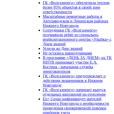
ГК «Волгаэнерго» обеспечила теплом
более 95% объектов в своей зоне
ответственности
Масштабные ремонтные работы в
Автозаводском и Ленинском районах
Нижнего Новгорода
Сотрудники ГК «Волгаэнерго»
поздравили ребят из социально-
реабилитационного центра «Улыбка» с
Днем знаний
Успели ко Дню знаний
Не остались равнодушными
В программе «ДЕНЬ ЗА ДНЕМ» на ТК
ННТВ принимает участие Е.А.
Костина - начальник службы
энергоконтроля
ГК «Волгаэнерго» предупреждает о
действиях мошенников в Нижнем
Новгороде
ГК «Волгаэнерго» начинает выпуск
отдельных квитанций на отопление
En+ Group информирует жителей
Нижнего Новгорода о необходимости
проведения своевременной поверки
приборов учета