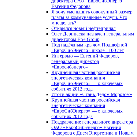
директора ОАО "ЕвроСибЭнерго"
Евгения Федорова
Я хочу уменьшить совокупный размер
платы за коммунальные услуги. Что
мне делать?
Открылся новый нефтепричал
Олег Дерипаска назначен генеральным
директором En+ Group
Под надёжным крылом Подшефной
«ЕвроСибЭнерго» школе - 100 лет
Интервью — Евгений Федоров,
генеральный директор
«Евросибэнерго»
Крупнейшая частная российская
энергетическая компания
«ЕвроСибЭнерго» — о ключевых
событиях 2012 года
Итоги акции «Стань Дедом Морозом»
Крупнейшая частная российская
энергетическая компания
«ЕвроСибЭнерго» — о ключевых
событиях 2012 года
Поздравление генерального директора
ОАО «ЕвроСибЭнерго» Евгения
Федорова с Днем Энергетика и Новым