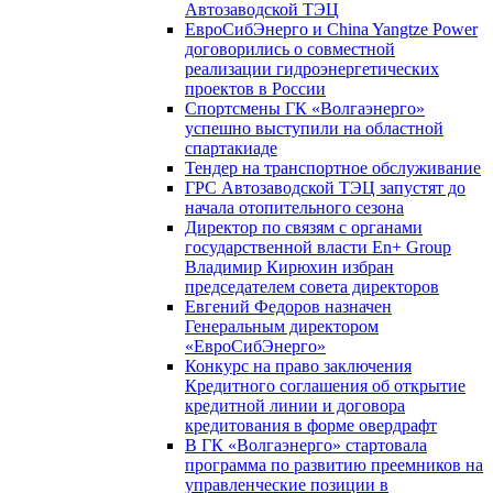
Автозаводской ТЭЦ
ЕвроСибЭнерго и China Yangtze Power
договорились о совместной
реализации гидроэнергетических
проектов в России
Спортсмены ГК «Волгаэнерго»
успешно выступили на областной
спартакиаде
Тендер на транспортное обслуживание
ГРС Автозаводской ТЭЦ запустят до
начала отопительного сезона
Директор по связям с органами
государственной власти En+ Group
Владимир Кирюхин избран
председателем совета директоров
Евгений Федоров назначен
Генеральным директором
«ЕвроСибЭнерго»
Конкурс на право заключения
Кредитного соглашения об открытие
кредитной линии и договора
кредитования в форме овердрафт
В ГК «Волгаэнерго» стартовала
программа по развитию преемников на
управленческие позиции в