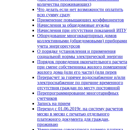
количества проживающих)
Что делать если нет возможности оплатить
всю сумму сразу
Применение повышающих коэффициентов
Начисления за общедомовые нужды
Начисления при отсутствии показаний ИПУ
Оборудование многоквартирных домов
коллективными (общедомовыми) приборами
учета энергоресурсов
О порядке установления и применения
социальной нормы электрической энергии
Порядок проведения окончательного расчета
при смене собственника жилого помещения/
жилого дома (или его части) (или перев
Перерасчет за горячее водоснабжение и/или
электроснабжение по причине временного
отсутствия граждан по месту постоянной
Перепрограммирование многотарифных
счетчиков
Запись на прием
Переход с 01.06.2019г. на систему расчетов
месяц в месяц с печатью отдельного
платежного документа для граждан,
проживаю
Уменьшение совокупного размера платежа