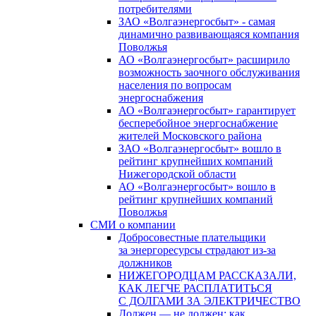
потребителями
ЗАО «Волгаэнергосбыт» - самая
динамично развивающаяся компания
Поволжья
АО «Волгаэнергосбыт» расширило
возможность заочного обслуживания
населения по вопросам
энергоснабжения
АО «Волгаэнергосбыт» гарантирует
бесперебойное энергоснабжение
жителей Московского района
ЗАО «Волгаэнергосбыт» вошло в
рейтинг крупнейших компаний
Нижегородской области
АО «Волгаэнергосбыт» вошло в
рейтинг крупнейших компаний
Поволжья
СМИ о компании
Добросовестные плательщики
за энергоресурсы страдают из-за
должников
НИЖЕГОРОДЦАМ РАССКАЗАЛИ,
КАК ЛЕГЧЕ РАСПЛАТИТЬСЯ
С ДОЛГАМИ ЗА ЭЛЕКТРИЧЕСТВО
Должен — не должен: как