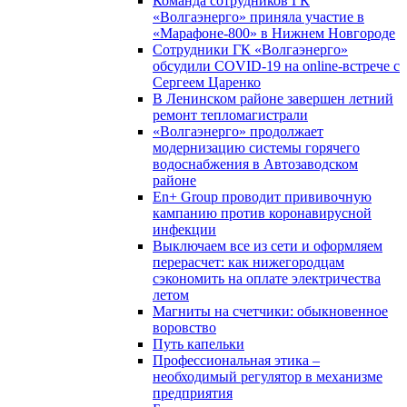
Команда сотрудников ГК
«Волгаэнерго» приняла участие в
«Марафоне-800» в Нижнем Новгороде
Сотрудники ГК «Волгаэнерго»
обсудили COVID-19 на online-встрече с
Сергеем Царенко
В Ленинском районе завершен летний
ремонт тепломагистрали
«Волгаэнерго» продолжает
модернизацию системы горячего
водоснабжения в Автозаводском
районе
En+ Group проводит прививочную
кампанию против коронавирусной
инфекции
Выключаем все из сети и оформляем
перерасчет: как нижегородцам
сэкономить на оплате электричества
летом
Магниты на счетчики: обыкновенное
воровство
Путь капельки
Профессиональная этика –
необходимый регулятор в механизме
предприятия