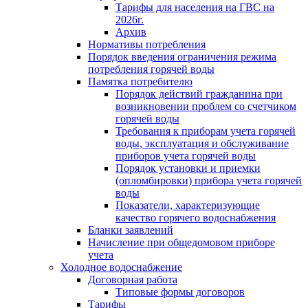
Тарифы для населения на ГВС на
2026г.
Архив
Нормативы потребления
Порядок введения ограничения режима
потребления горячей воды
Памятка потребителю
Порядок действий гражданина при
возникновении проблем со счетчиком
горячей воды
Требования к приборам учета горячей
воды, эксплуатация и обслуживание
приборов учета горячей воды
Порядок установки и приемки
(опломбировки) прибора учета горячей
воды
Показатели, характеризующие
качество горячего водоснабжения
Бланки заявлений
Начисление при общедомовом приборе
учета
Холодное водоснабжение
Договорная работа
Типовые формы договоров
Тарифы