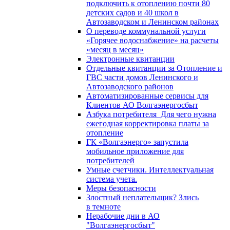
подключить к отоплению почти 80
детских садов и 40 школ в
Автозаводском и Ленинском районах
О переводе коммунальной услуги
«Горячее водоснабжение» на расчеты
«месяц в месяц»
Электронные квитанции
Отдельные квитанции за Отопление и
ГВС части домов Ленинского и
Автозаводского районов
Автоматизированные сервисы для
Клиентов АО Волгаэнергосбыт
Азбука потребителя_Для чего нужна
ежегодная корректировка платы за
отопление
ГК «Волгаэнерго» запустила
мобильное приложение для
потребителей
Умные счетчики. Интеллектуальная
система учета.
Меры безопасности
Злостный неплательщик? Злись
в темноте
Нерабочие дни в АО
"Волгаэнергосбыт"