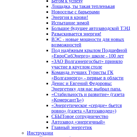
Бегом к успеху
Лошадка, ты такая тепленькая
Новоселье с барьерами
Энергия в крови!
Испытание зимой
Большое будущее автозаводской ТЭЦ
Разыскивается энергия!
ВЭС - новые мощности для новых
возможностей
Под надёжным крылом Подшефной
«ЕвроСибЭнерго» школе - 100 лет
«ЗАО Волгаэнергосбыт» приняло
участие в круглом столе
Команда лучших Туристы ГК
«Волгаэнерго» - первые в области
Денис и Евгений Федоровы:
Энергетику для нас выбрал папа.
«Стабильность и развитие» (газета
«КомерсантЪ»)
«Энергетическое «сердце» бьется
ровно» (газета «Автозаводец»)
СБЫТовое сотрудничество
Автозавод «энергичный»
Главный энергетик
Инструкции