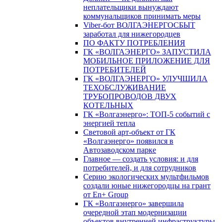
неплательщики вынуждают
коммунальщиков принимать меры
Viber-бот ВОЛГАЭНЕРГОСБЫТ
заработал для нижегородцев
ПО ФАКТУ ПОТРЕБЛЕНИЯ
ГК «ВОЛГАЭНЕРГО» ЗАПУСТИЛА
МОБИЛЬНОЕ ПРИЛОЖЕНИЕ ДЛЯ
ПОТРЕБИТЕЛЕЙ
ГК «ВОЛГАЭНЕРГО» УЛУЧШИЛА
ТЕХОБСЛУЖИВАНИЕ
ТРУБОПРОВОДОВ ДВУХ
КОТЕЛЬНЫХ
ГК «Волгаэнерго»: ТОП-5 событий с
энергией тепла
Световой арт-объект от ГК
«Волгаэнерго» появился в
Автозаводском парке
Главное — создать условия: и для
потребителей, и для сотрудников
Серию экологических мультфильмов
создали юные нижегородцы на грант
от En+ Group
ГК «Волгаэнерго» завершила
очередной этап модернизации
объектов внутренней инфраструктуры