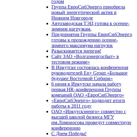
годом
Группа ЕвроСибЭнерго приобрела
новый энергетический актив в
Нижнем Новгороде
Автозаводская ТЭЦ готова к осенне-
зимним нагрузкам.
Предприятия Группы ЕвроСибЭнерго
готовы к прохождению осенне-
зимнего максимума нагрузок
Разыскивается энергия!
Сайт ЗАО «Волгаэнергосбыт» в
тестовом режиме»
В Иркутске состоялась конференция
руководителей En+ Group «Большое
будущее Восточной Сибири»
6 июня в Иркутске начала работу
первая HR–конференция Группы
компаний ОАО «ЕвроСибЭнерго»
«ЕвроСибЭнерго» подводит итоги
работы в 2011 году
ОАО «Иркутскэнерго» совместно с
высшей школой бизнеса МГУ
им.Ломоносова проведут совместную
конференцию
С Днем Победы!