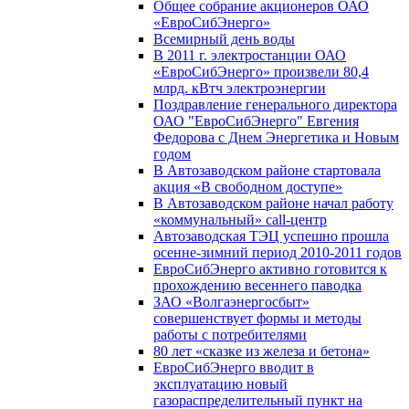
Общее собрание акционеров ОАО
«ЕвроСибЭнерго»
Всемирный день воды
В 2011 г. электростанции ОАО
«ЕвроСибЭнерго» произвели 80,4
млрд. кВтч электроэнергии
Поздравление генерального директора
ОАО "ЕвроСибЭнерго" Евгения
Федорова с Днем Энергетика и Новым
годом
В Автозаводском районе стартовала
акция «В свободном доступе»
В Автозаводском районе начал работу
«коммунальный» call-центр
Автозаводская ТЭЦ успешно прошла
осенне-зимний период 2010-2011 годов
ЕвроСибЭнерго активно готовится к
прохождению весеннего паводка
ЗАО «Волгаэнергосбыт»
совершенствует формы и методы
работы с потребителями
80 лет «сказке из железа и бетона»
ЕвроСибЭнерго вводит в
эксплуатацию новый
газораспределительный пункт на