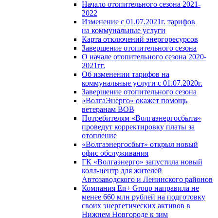
Начало отопительного сезона 2021-
2022
Изменение с 01.07.2021г. тарифов
на коммунальные услуги
Карта отключений энергоресурсов
Завершение отопительного сезона
О начале отопительного сезона 2020-
2021гг.
Об изменении тарифов на
коммунальные услуги с 01.07.2020г.
Завершение отопительного сезона
«ВолгаЭнерго» окажет помощь
ветеранам ВОВ
Потребителям «Волгаэнергосбыта»
проведут корректировку платы за
отопление
«Волгаэнергосбыт» открыл новый
офис обслуживания
ГК «Волгаэнерго» запустила новый
колл-центр для жителей
Автозаводского и Ленинского районов
Компания En+ Group направила не
менее 660 млн рублей на подготовку
своих энергетических активов в
Нижнем Новгороде к зим