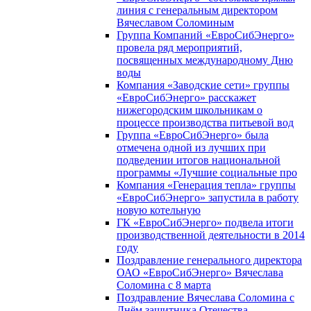
линия с генеральным директором
Вячеславом Соломиным
Группа Компаний «ЕвроСибЭнерго»
провела ряд мероприятий,
посвященных международному Дню
воды
Компания «Заводские сети» группы
«ЕвроСибЭнерго» расскажет
нижегородским школьникам о
процессе производства питьевой вод
Группа «ЕвроСибЭнерго» была
отмечена одной из лучших при
подведении итогов национальной
программы «Лучшие социальные про
Компания «Генерация тепла» группы
«ЕвроСибЭнерго» запустила в работу
новую котельную
ГК «ЕвроСибЭнерго» подвела итоги
производственной деятельности в 2014
году
Поздравление генерального директора
ОАО «ЕвроСибЭнерго» Вячеслава
Соломина с 8 марта
Поздравление Вячеслава Соломина с
Днём защитника Отечества