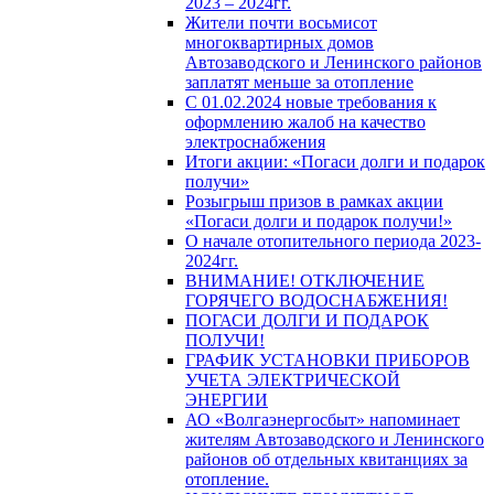
2023 – 2024гг.
Жители почти восьмисот
многоквартирных домов
Автозаводского и Ленинского районов
заплатят меньше за отопление
С 01.02.2024 новые требования к
оформлению жалоб на качество
электроснабжения
Итоги акции: «Погаси долги и подарок
получи»
Розыгрыш призов в рамках акции
«Погаси долги и подарок получи!»
О начале отопительного периода 2023-
2024гг.
ВНИМАНИЕ! ОТКЛЮЧЕНИЕ
ГОРЯЧЕГО ВОДОСНАБЖЕНИЯ!
ПОГАСИ ДОЛГИ И ПОДАРОК
ПОЛУЧИ!
ГРАФИК УСТАНОВКИ ПРИБОРОВ
УЧЕТА ЭЛЕКТРИЧЕСКОЙ
ЭНЕРГИИ
АО «Волгаэнергосбыт» напоминает
жителям Автозаводского и Ленинского
районов об отдельных квитанциях за
отопление.