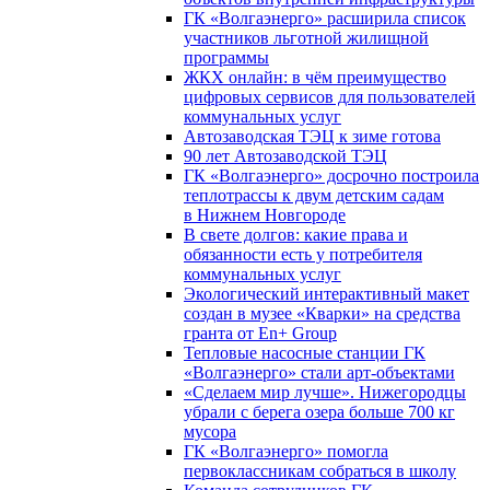
ГК «Волгаэнерго» расширила список
участников льготной жилищной
программы
ЖКХ онлайн: в чём преимущество
цифровых сервисов для пользователей
коммунальных услуг
Автозаводская ТЭЦ к зиме готова
90 лет Автозаводской ТЭЦ
ГК «Волгаэнерго» досрочно построила
теплотрассы к двум детским садам
в Нижнем Новгороде
В свете долгов: какие права и
обязанности есть у потребителя
коммунальных услуг
Экологический интерактивный макет
создан в музее «Кварки» на средства
гранта от En+ Group
Тепловые насосные станции ГК
«Волгаэнерго» стали арт-объектами
«Сделаем мир лучше». Нижегородцы
убрали с берега озера больше 700 кг
мусора
ГК «Волгаэнерго» помогла
первоклассникам собраться в школу