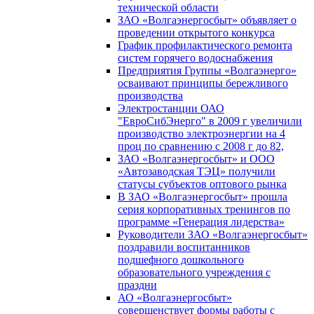
технической области
ЗАО «Волгаэнергосбыт» объявляет о
проведении открытого конкурса
График профилактического ремонта
систем горячего водоснабжения
Предприятия Группы «Волгаэнерго»
осваивают принципы бережливого
производства
Электростанции ОАО
"ЕвроСибЭнерго" в 2009 г увеличили
производство электроэнергии на 4
проц по сравнению с 2008 г до 82,
ЗАО «Волгаэнергосбыт» и ООО
«Автозаводская ТЭЦ» получили
статусы субъектов оптового рынка
В ЗАО «Волгаэнергосбыт» прошла
серия корпоративных тренингов по
программе «Генерация лидерства»
Руководители ЗАО «Волгаэнергосбыт»
поздравили воспитанников
подшефного дошкольного
образовательного учреждения с
праздни
АО «Волгаэнергосбыт»
совершенствует формы работы с