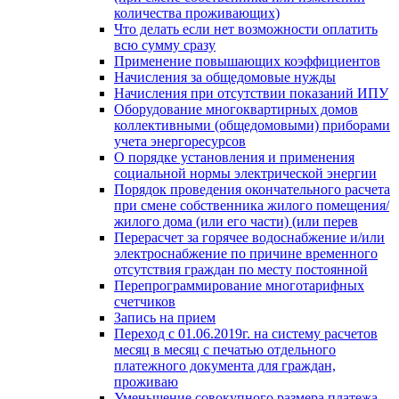
количества проживающих)
Что делать если нет возможности оплатить
всю сумму сразу
Применение повышающих коэффициентов
Начисления за общедомовые нужды
Начисления при отсутствии показаний ИПУ
Оборудование многоквартирных домов
коллективными (общедомовыми) приборами
учета энергоресурсов
О порядке установления и применения
социальной нормы электрической энергии
Порядок проведения окончательного расчета
при смене собственника жилого помещения/
жилого дома (или его части) (или перев
Перерасчет за горячее водоснабжение и/или
электроснабжение по причине временного
отсутствия граждан по месту постоянной
Перепрограммирование многотарифных
счетчиков
Запись на прием
Переход с 01.06.2019г. на систему расчетов
месяц в месяц с печатью отдельного
платежного документа для граждан,
проживаю
Уменьшение совокупного размера платежа