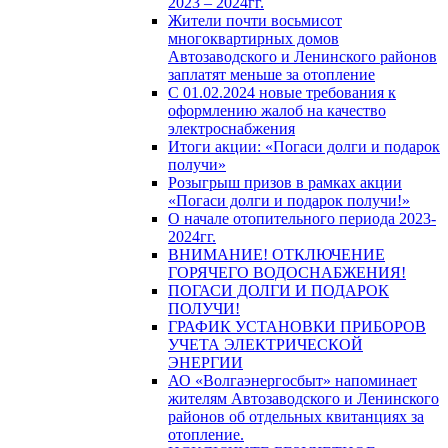
2023 – 2024гг.
Жители почти восьмисот
многоквартирных домов
Автозаводского и Ленинского районов
заплатят меньше за отопление
С 01.02.2024 новые требования к
оформлению жалоб на качество
электроснабжения
Итоги акции: «Погаси долги и подарок
получи»
Розыгрыш призов в рамках акции
«Погаси долги и подарок получи!»
О начале отопительного периода 2023-
2024гг.
ВНИМАНИЕ! ОТКЛЮЧЕНИЕ
ГОРЯЧЕГО ВОДОСНАБЖЕНИЯ!
ПОГАСИ ДОЛГИ И ПОДАРОК
ПОЛУЧИ!
ГРАФИК УСТАНОВКИ ПРИБОРОВ
УЧЕТА ЭЛЕКТРИЧЕСКОЙ
ЭНЕРГИИ
АО «Волгаэнергосбыт» напоминает
жителям Автозаводского и Ленинского
районов об отдельных квитанциях за
отопление.