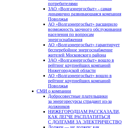
потребителями
ЗАО «Волгаэнергосбыт» - самая
динамично развивающаяся компания
Поволжья
АО «Волгаэнергосбыт» расширило
возможность заочного обслуживания
населения по вопросам
энергоснабжения
АО «Волгаэнергосбыт» гарантирует
бесперебойное энергоснабжение
жителей Московского района
ЗАО «Волгаэнергосбыт» вошло в
рейтинг крупнейших компаний
Нижегородской области
АО «Волгаэнергосбыт» вошло в
рейтинг крупнейших компаний
Поволжья
СМИ о компании
Добросовестные плательщики
за энергоресурсы страдают из-за
должников
НИЖЕГОРОДЦАМ РАССКАЗАЛИ,
КАК ЛЕГЧЕ РАСПЛАТИТЬСЯ
С ДОЛГАМИ ЗА ЭЛЕКТРИЧЕСТВО
Должен — не должен: как