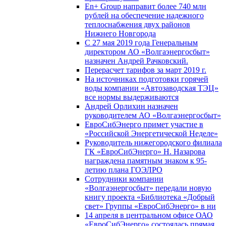
En+ Group направит более 740 млн
рублей на обеспечение надежного
теплоснабжения двух районов
Нижнего Новгорода
С 27 мая 2019 года Генеральным
директором АО «Волгаэнергосбыт»
назначен Андрей Рачковский.
Перерасчет тарифов за март 2019 г.
На источниках подготовки горячей
воды компании «Автозаводская ТЭЦ»
все нормы выдерживаются
Андрей Орлихин назначен
руководителем АО «Волгаэнергосбыт»
ЕвроСибЭнерго примет участие в
«Российской Энергетической Неделе»
Руководитель нижегородского филиала
ГК «ЕвроСибЭнерго» Н. Назарова
награждена памятным знаком к 95-
летию плана ГОЭЛРО
Сотрудники компании
«Волгаэнергосбыт» передали новую
книгу проекта «Библиотека «Добрый
свет» Группы «ЕвроСибЭнерго» в ни
14 апреля в центральном офисе ОАО
«ЕвроСибЭнерго» состоялась прямая