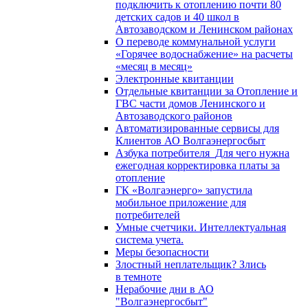
подключить к отоплению почти 80
детских садов и 40 школ в
Автозаводском и Ленинском районах
О переводе коммунальной услуги
«Горячее водоснабжение» на расчеты
«месяц в месяц»
Электронные квитанции
Отдельные квитанции за Отопление и
ГВС части домов Ленинского и
Автозаводского районов
Автоматизированные сервисы для
Клиентов АО Волгаэнергосбыт
Азбука потребителя_Для чего нужна
ежегодная корректировка платы за
отопление
ГК «Волгаэнерго» запустила
мобильное приложение для
потребителей
Умные счетчики. Интеллектуальная
система учета.
Меры безопасности
Злостный неплательщик? Злись
в темноте
Нерабочие дни в АО
"Волгаэнергосбыт"