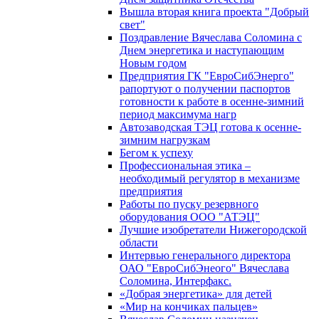
Вышла вторая книга проекта "Добрый
свет"
Поздравление Вячеслава Соломина с
Днем энергетика и наступающим
Новым годом
Предприятия ГК "ЕвроСибЭнерго"
рапортуют о получении паспортов
готовности к работе в осенне-зимний
период максимума нагр
Автозаводская ТЭЦ готова к осенне-
зимним нагрузкам
Бегом к успеху
Профессиональная этика –
необходимый регулятор в механизме
предприятия
Работы по пуску резервного
оборудования ООО "АТЭЦ"
Лучшие изобретатели Нижегородской
области
Интервью генерального директора
ОАО "ЕвроСибЭнеого" Вячеслава
Соломина, Интерфакс.
«Добрая энергетика» для детей
«Мир на кончиках пальцев»