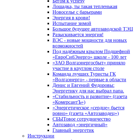
Бегом к успеху
Лошадка, ты такая тепленькая
Новоселье с барьерами
Энергия в крови!
Испытание зимой
Большое будущее автозаводской ТЭЦ
Разыскивается энергия!
ВЭС - новые мощности для новых
возможностей
Под надёжным крылом Подшефной
«ЕвроСибЭнерго» школе - 100 лет
«ЗАО Волгаэнергосбыт» приняло
участие в круглом столе
Команда лучших Туристы ГК
«Волгаэнерго» - первые в области
Денис и Евгений Федоровы:
Энергетику для нас выбрал папа.
«Стабильность и развитие» (газета
«КомерсантЪ»)
«Энергетическое «сердце» бьется
ровно» (газета «Автозаводец»)
СБЫТовое сотрудничество
Автозавод «энергичный»
Главный энергетик
Инструкции