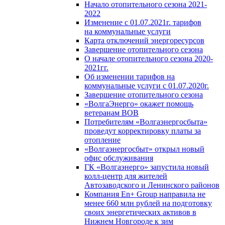
Начало отопительного сезона 2021-
2022
Изменение с 01.07.2021г. тарифов
на коммунальные услуги
Карта отключений энергоресурсов
Завершение отопительного сезона
О начале отопительного сезона 2020-
2021гг.
Об изменении тарифов на
коммунальные услуги с 01.07.2020г.
Завершение отопительного сезона
«ВолгаЭнерго» окажет помощь
ветеранам ВОВ
Потребителям «Волгаэнергосбыта»
проведут корректировку платы за
отопление
«Волгаэнергосбыт» открыл новый
офис обслуживания
ГК «Волгаэнерго» запустила новый
колл-центр для жителей
Автозаводского и Ленинского районов
Компания En+ Group направила не
менее 660 млн рублей на подготовку
своих энергетических активов в
Нижнем Новгороде к зим