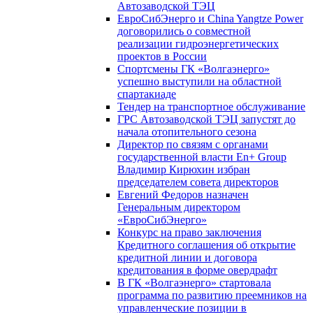
Автозаводской ТЭЦ
ЕвроСибЭнерго и China Yangtze Power
договорились о совместной
реализации гидроэнергетических
проектов в России
Спортсмены ГК «Волгаэнерго»
успешно выступили на областной
спартакиаде
Тендер на транспортное обслуживание
ГРС Автозаводской ТЭЦ запустят до
начала отопительного сезона
Директор по связям с органами
государственной власти En+ Group
Владимир Кирюхин избран
председателем совета директоров
Евгений Федоров назначен
Генеральным директором
«ЕвроСибЭнерго»
Конкурс на право заключения
Кредитного соглашения об открытие
кредитной линии и договора
кредитования в форме овердрафт
В ГК «Волгаэнерго» стартовала
программа по развитию преемников на
управленческие позиции в