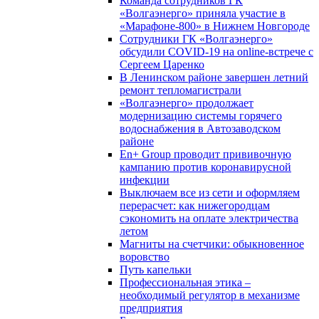
Команда сотрудников ГК
«Волгаэнерго» приняла участие в
«Марафоне-800» в Нижнем Новгороде
Сотрудники ГК «Волгаэнерго»
обсудили COVID-19 на online-встрече с
Сергеем Царенко
В Ленинском районе завершен летний
ремонт тепломагистрали
«Волгаэнерго» продолжает
модернизацию системы горячего
водоснабжения в Автозаводском
районе
En+ Group проводит прививочную
кампанию против коронавирусной
инфекции
Выключаем все из сети и оформляем
перерасчет: как нижегородцам
сэкономить на оплате электричества
летом
Магниты на счетчики: обыкновенное
воровство
Путь капельки
Профессиональная этика –
необходимый регулятор в механизме
предприятия