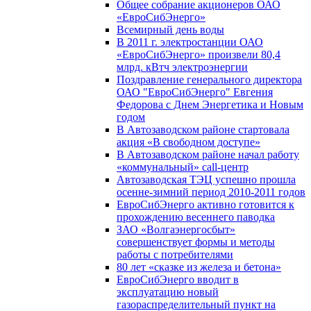
Общее собрание акционеров ОАО
«ЕвроСибЭнерго»
Всемирный день воды
В 2011 г. электростанции ОАО
«ЕвроСибЭнерго» произвели 80,4
млрд. кВтч электроэнергии
Поздравление генерального директора
ОАО "ЕвроСибЭнерго" Евгения
Федорова с Днем Энергетика и Новым
годом
В Автозаводском районе стартовала
акция «В свободном доступе»
В Автозаводском районе начал работу
«коммунальный» call-центр
Автозаводская ТЭЦ успешно прошла
осенне-зимний период 2010-2011 годов
ЕвроСибЭнерго активно готовится к
прохождению весеннего паводка
ЗАО «Волгаэнергосбыт»
совершенствует формы и методы
работы с потребителями
80 лет «сказке из железа и бетона»
ЕвроСибЭнерго вводит в
эксплуатацию новый
газораспределительный пункт на