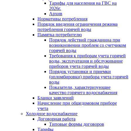
Тарифы для населения на ГВС на
2026г.
Архив
Нормативы потребления
Порядок введения ограничения режима
потребления горячей воды
Памятка потребителю
Порядок действий гражданина при
возникновении проблем со счетчиком
горячей воды
Требования к приборам учета горячей
воды, эксплуатация и обслуживание
приборов учета горячей воды
Порядок установки и приемки
(опломбировки) прибора учета горячей
воды
Показатели, характеризующие
качество горячего водоснабжения
Бланки заявлений
Начисление при общедомовом приборе
учета
Холодное водоснабжение
Договорная работа
Типовые формы договоров
Тарифы