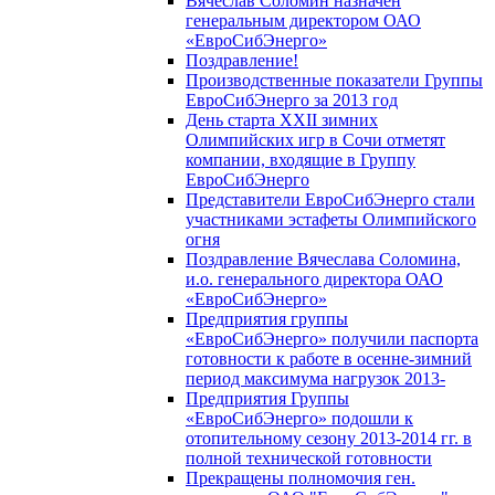
Вячеслав Соломин назначен
генеральным директором ОАО
«ЕвроСибЭнерго»
Поздравление!
Производственные показатели Группы
ЕвроСибЭнерго за 2013 год
День старта XXII зимних
Олимпийских игр в Сочи отметят
компании, входящие в Группу
ЕвроСибЭнерго
Представители ЕвроСибЭнерго стали
участниками эстафеты Олимпийского
огня
Поздравление Вячеслава Соломина,
и.о. генерального директора ОАО
«ЕвроСибЭнерго»
Предприятия группы
«ЕвроСибЭнерго» получили паспорта
готовности к работе в осенне-зимний
период максимума нагрузок 2013-
Предприятия Группы
«ЕвроСибЭнерго» подошли к
отопительному сезону 2013-2014 гг. в
полной технической готовности
Прекращены полномочия ген.