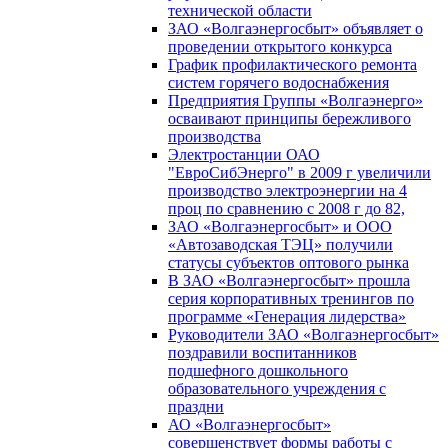
технической области
ЗАО «Волгаэнергосбыт» объявляет о
проведении открытого конкурса
График профилактического ремонта
систем горячего водоснабжения
Предприятия Группы «Волгаэнерго»
осваивают принципы бережливого
производства
Электростанции ОАО
"ЕвроСибЭнерго" в 2009 г увеличили
производство электроэнергии на 4
проц по сравнению с 2008 г до 82,
ЗАО «Волгаэнергосбыт» и ООО
«Автозаводская ТЭЦ» получили
статусы субъектов оптового рынка
В ЗАО «Волгаэнергосбыт» прошла
серия корпоративных тренингов по
программе «Генерация лидерства»
Руководители ЗАО «Волгаэнергосбыт»
поздравили воспитанников
подшефного дошкольного
образовательного учреждения с
праздни
АО «Волгаэнергосбыт»
совершенствует формы работы с