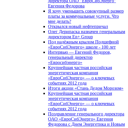
директора ОАО "ЕвроСибЭнерго"
Евгения Федорова
Я хочу уменьшить совокупный размер
платы за коммунальные услуги. Что
мне делать?
Открылся новый нефтепричал
Олег Дерипаска назначен генеральным
директором En+ Group
Под надёжным крылом Подшефной
«ЕвроСибЭнерго» школе - 100 лет
Интервью — Евгений Федоров,
генеральный директор
«Евросибэнерго»
Крупнейшая частная российская
энергетическая компания
«ЕвроСибЭнерго» — о ключевых
событиях 2012 года
Итоги акции «Стань Дедом Морозом»
Крупнейшая частная российская
энергетическая компания
«ЕвроСибЭнерго» — о ключевых
событиях 2012 года
Поздравление генерального директора
ОАО «ЕвроСибЭнерго» Евгения
Федорова с Днем Энергетика и Новым