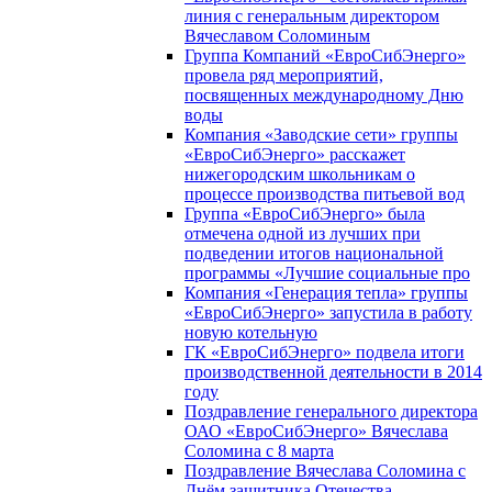
линия с генеральным директором
Вячеславом Соломиным
Группа Компаний «ЕвроСибЭнерго»
провела ряд мероприятий,
посвященных международному Дню
воды
Компания «Заводские сети» группы
«ЕвроСибЭнерго» расскажет
нижегородским школьникам о
процессе производства питьевой вод
Группа «ЕвроСибЭнерго» была
отмечена одной из лучших при
подведении итогов национальной
программы «Лучшие социальные про
Компания «Генерация тепла» группы
«ЕвроСибЭнерго» запустила в работу
новую котельную
ГК «ЕвроСибЭнерго» подвела итоги
производственной деятельности в 2014
году
Поздравление генерального директора
ОАО «ЕвроСибЭнерго» Вячеслава
Соломина с 8 марта
Поздравление Вячеслава Соломина с
Днём защитника Отечества