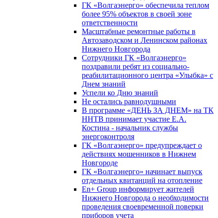
ГК «Волгаэнерго» обеспечила теплом
более 95% объектов в своей зоне
ответственности
Масштабные ремонтные работы в
Автозаводском и Ленинском районах
Нижнего Новгорода
Сотрудники ГК «Волгаэнерго»
поздравили ребят из социально-
реабилитационного центра «Улыбка» с
Днем знаний
Успели ко Дню знаний
Не остались равнодушными
В программе «ДЕНЬ ЗА ДНЕМ» на ТК
ННТВ принимает участие Е.А.
Костина - начальник службы
энергоконтроля
ГК «Волгаэнерго» предупреждает о
действиях мошенников в Нижнем
Новгороде
ГК «Волгаэнерго» начинает выпуск
отдельных квитанций на отопление
En+ Group информирует жителей
Нижнего Новгорода о необходимости
проведения своевременной поверки
приборов учета