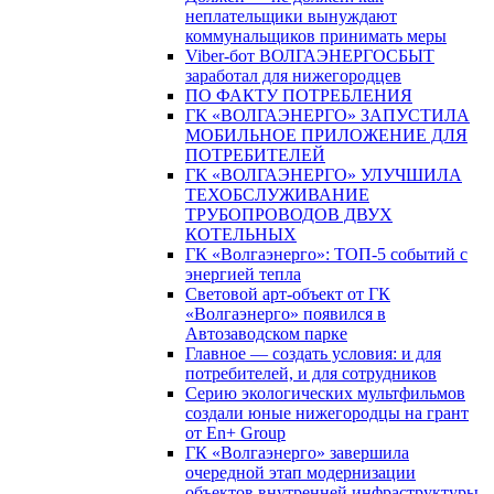
неплательщики вынуждают
коммунальщиков принимать меры
Viber-бот ВОЛГАЭНЕРГОСБЫТ
заработал для нижегородцев
ПО ФАКТУ ПОТРЕБЛЕНИЯ
ГК «ВОЛГАЭНЕРГО» ЗАПУСТИЛА
МОБИЛЬНОЕ ПРИЛОЖЕНИЕ ДЛЯ
ПОТРЕБИТЕЛЕЙ
ГК «ВОЛГАЭНЕРГО» УЛУЧШИЛА
ТЕХОБСЛУЖИВАНИЕ
ТРУБОПРОВОДОВ ДВУХ
КОТЕЛЬНЫХ
ГК «Волгаэнерго»: ТОП-5 событий с
энергией тепла
Световой арт-объект от ГК
«Волгаэнерго» появился в
Автозаводском парке
Главное — создать условия: и для
потребителей, и для сотрудников
Серию экологических мультфильмов
создали юные нижегородцы на грант
от En+ Group
ГК «Волгаэнерго» завершила
очередной этап модернизации
объектов внутренней инфраструктуры