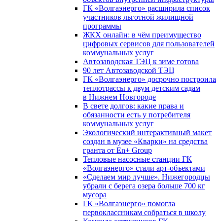
ГК «Волгаэнерго» расширила список
участников льготной жилищной
программы
ЖКХ онлайн: в чём преимущество
цифровых сервисов для пользователей
коммунальных услуг
Автозаводская ТЭЦ к зиме готова
90 лет Автозаводской ТЭЦ
ГК «Волгаэнерго» досрочно построила
теплотрассы к двум детским садам
в Нижнем Новгороде
В свете долгов: какие права и
обязанности есть у потребителя
коммунальных услуг
Экологический интерактивный макет
создан в музее «Кварки» на средства
гранта от En+ Group
Тепловые насосные станции ГК
«Волгаэнерго» стали арт-объектами
«Сделаем мир лучше». Нижегородцы
убрали с берега озера больше 700 кг
мусора
ГК «Волгаэнерго» помогла
первоклассникам собраться в школу