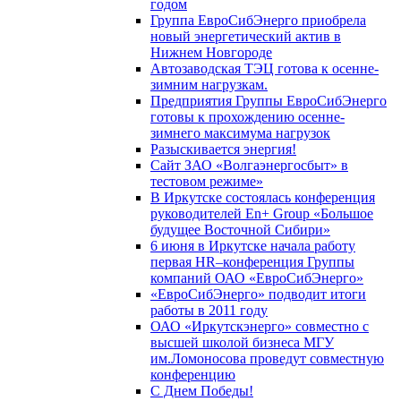
годом
Группа ЕвроСибЭнерго приобрела
новый энергетический актив в
Нижнем Новгороде
Автозаводская ТЭЦ готова к осенне-
зимним нагрузкам.
Предприятия Группы ЕвроСибЭнерго
готовы к прохождению осенне-
зимнего максимума нагрузок
Разыскивается энергия!
Сайт ЗАО «Волгаэнергосбыт» в
тестовом режиме»
В Иркутске состоялась конференция
руководителей En+ Group «Большое
будущее Восточной Сибири»
6 июня в Иркутске начала работу
первая HR–конференция Группы
компаний ОАО «ЕвроСибЭнерго»
«ЕвроСибЭнерго» подводит итоги
работы в 2011 году
ОАО «Иркутскэнерго» совместно с
высшей школой бизнеса МГУ
им.Ломоносова проведут совместную
конференцию
С Днем Победы!