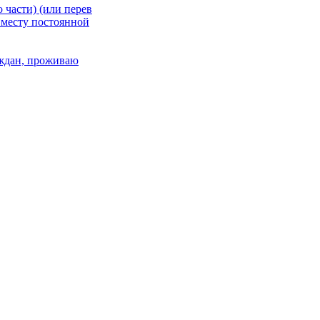
 части) (или перев
 месту постоянной
раждан, проживаю