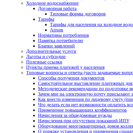
Холодное водоснабжение
Договорная работа
Типовые формы договоров
Тарифы
Тарифы для населения на холодное водо
Архив
Нормативы потребления
Памятка потребителю
Бланки заявлений
Дополнительные услуги
Льготы и субсидии
Полезные ссылки
Пункты приема платежей у населения
Типовые вопросы и ответы (часто задаваемые вопр
Способы получения документов
Самостоятельное выставление платежных док
Методические рекомендации по подготовке ме
Зачем мне на электронную почту присылают э
Как внести изменения по лицевому счету (п
Что делать если нет возможности оплатить вс
Применение повышающих коэффициентов
Начисления за общедомовые нужды
Начисления при отсутствии показаний ИПУ
Оборудование многоквартирных домов колле
О порядке установления и применения социа