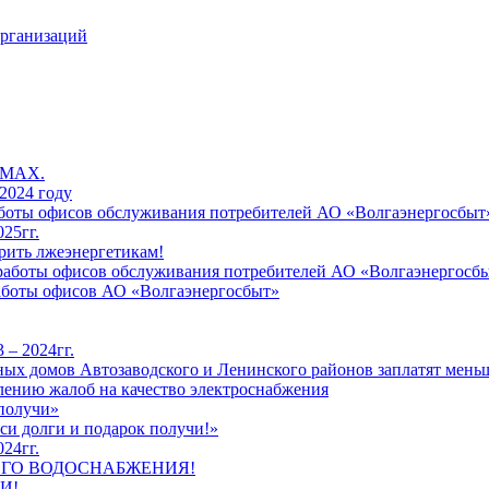
организаций
 MAX.
2024 году
работы офисов обслуживания потребителей АО «Волгаэнергосбыт
25гг.
рить лжеэнергетикам!
к работы офисов обслуживания потребителей АО «Волгаэнергосб
работы офисов АО «Волгаэнергосбыт»
 – 2024гг.
ых домов Автозаводского и Ленинского районов заплатят меньш
лению жалоб на качество электроснабжения
 получи»
си долги и подарок получи!»
24гг.
ЕГО ВОДОСНАБЖЕНИЯ!
И!