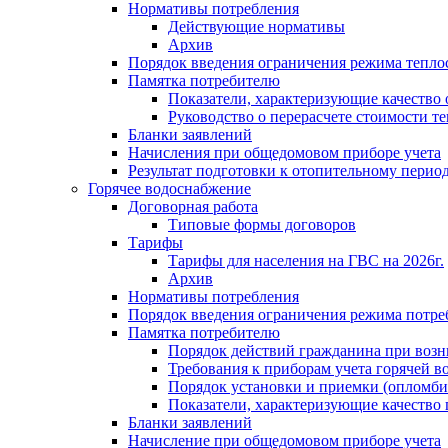
Нормативы потребления
Действующие нормативы
Архив
Порядок введения ограничения режима тепл
Памятка потребителю
Показатели, характеризующие качество
Руководство о перерасчете стоимости т
Бланки заявлений
Начисления при общедомовом приборе учета
Результат подготовки к отопительному перио
Горячее водоснабжение
Договорная работа
Типовые формы договоров
Тарифы
Тарифы для населения на ГВС на 2026г.
Архив
Нормативы потребления
Порядок введения ограничения режима потре
Памятка потребителю
Порядок действий гражданина при возн
Требования к приборам учета горячей в
Порядок установки и приемки (опломби
Показатели, характеризующие качество
Бланки заявлений
Начисление при общедомовом приборе учета