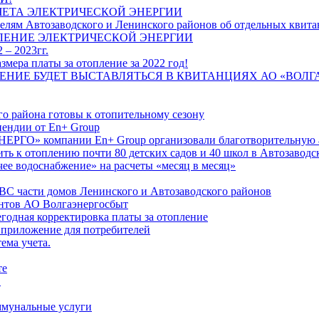
ЧЕТА ЭЛЕКТРИЧЕСКОЙ ЭНЕРГИИ
лям Автозаводского и Ленинского районов об отдельных квитан
ЛЕНИЕ ЭЛЕКТРИЧЕСКОЙ ЭНЕРГИИ
 – 2023гг.
ера платы за отопление за 2022 год!
ПЛЕНИЕ БУДЕТ ВЫСТАВЛЯТЬСЯ В КВИТАНЦИЯХ АО «ВОЛ
о района готовы к отопительному сезону
ендии от En+ Group
РГО» компании En+ Group организовали благотворительную а
ть к отоплению почти 80 детских садов и 40 школ в Автозавод
ее водоснабжение» на расчеты «месяц в месяц»
ВС части домов Ленинского и Автозаводского районов
нтов АО Волгаэнергосбыт
годная корректировка платы за отопление
 приложение для потребителей
ема учета.
те
"
оммунальные услуги