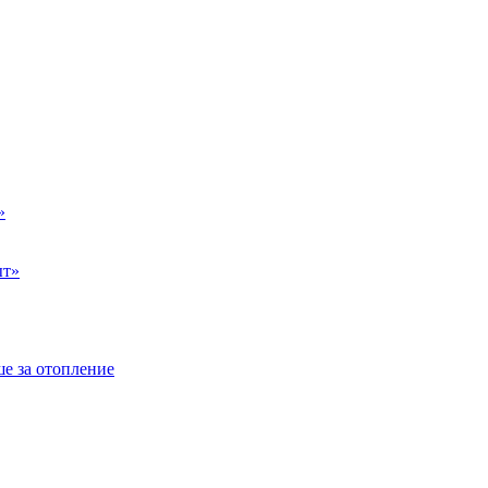
»
ыт»
е за отопление