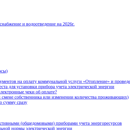
снабжение и водоотведение на 2026г.
осы)
ументов на оплату коммунальной услуги «Отопление» и проведе
ста для установки прибора учета электрической энергии
лектронные чеки об оплате?
ри смене собственника или изменении количества проживающих)
ю сумму сразу
ктивными (общедомовыми) приборами учета энергоресурсов
льной нормы электрической энергии