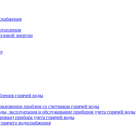
оснабжения
 отопления
епловой энергии
ду
бления горячей воды
икновении проблем со счетчиком горячей воды
оды, эксплуатация и обслуживание приборов учета горячей воды
ровки) прибора учета горячей воды
 горячего водоснабжения