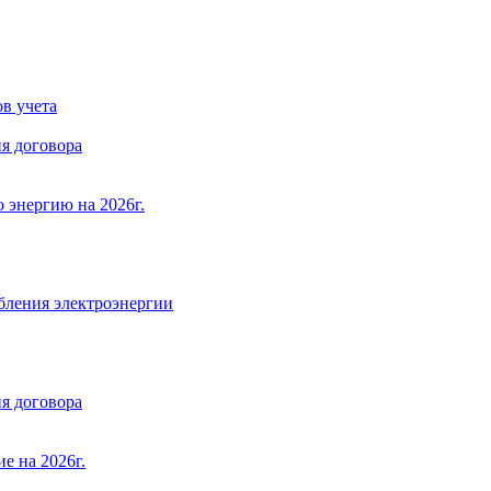
в учета
я договора
 энергию на 2026г.
бления электроэнергии
я договора
е на 2026г.