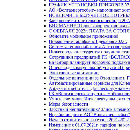
ГРАФИК УСТАНОВКИ ПРИБОРОВ У
АО «Волгаэнергосбыт» напоминает жите
ИСКЛЮЧИТЕ БЕЗУЧЕТНОЕ ПОТРЕБ
Завершение отопительного периода 2022
ВНИМАНИЕ! Годовая корректировка разм
С ФЕВРАЛЯ 2023г. ПЛАТА ЗА ОТО
Обновите мобильное приложение!
Повышение тарифов в 1 декабря 2022г.
Системы теплоснабжения Автозаводског
Нижегородские студенты получили стип
Сотрудники предприятий ГК «ВОЛГАЭНЕ
En+Group планирует досрочно подключи
О переводе коммунальной услуги «Горяч
Электронные квитанции
Отдельные квитанции за Отопление и Г
Автоматизированные сервисы для Клие
Азбука потребителя_Для чего нужна еже
ГК «Волгаэнерго» запустила мобильное
Умные счетчики. Интеллектуальная сист
Меры безопасности
Злостный неплательщик? Злись в темно
Нерабочие дни в АО "Волгаэнергосбыт
Начало отопительного сезона 2021-2022
Изменение с 01.07.2021г. тарифов на к