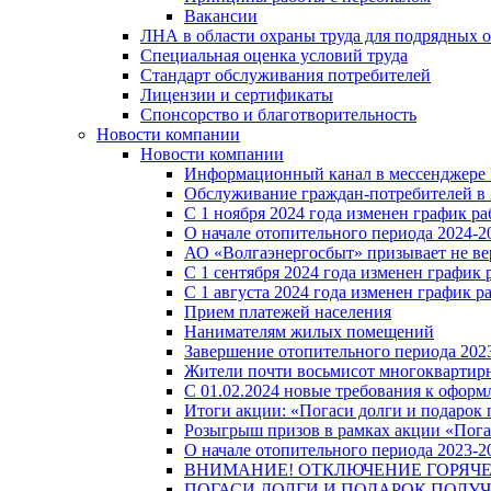
Вакансии
ЛНА в области охраны труда для подрядных 
Специальная оценка условий труда
Стандарт обслуживания потребителей
Лицензии и сертификаты
Спонсорство и благотворительность
Новости компании
Новости компании
Информационный канал в мессенджере
Обслуживание граждан-потребителей в 
С 1 ноября 2024 года изменен график 
О начале отопительного периода 2024-20
АО «Волгаэнергосбыт» призывает не ве
С 1 сентября 2024 года изменен графи
С 1 августа 2024 года изменен график 
Прием платежей населения
Нанимателям жилых помещений
Завершение отопительного периода 2023
Жители почти восьмисот многоквартирн
С 01.02.2024 новые требования к оформ
Итоги акции: «Погаси долги и подарок
Розыгрыш призов в рамках акции «Пога
О начале отопительного периода 2023-20
ВНИМАНИЕ! ОТКЛЮЧЕНИЕ ГОРЯЧ
ПОГАСИ ДОЛГИ И ПОДАРОК ПОЛУЧ