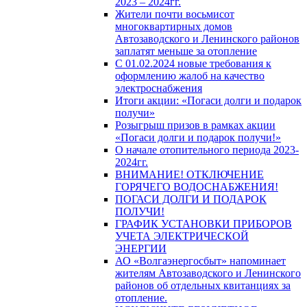
2023 – 2024гг.
Жители почти восьмисот
многоквартирных домов
Автозаводского и Ленинского районов
заплатят меньше за отопление
С 01.02.2024 новые требования к
оформлению жалоб на качество
электроснабжения
Итоги акции: «Погаси долги и подарок
получи»
Розыгрыш призов в рамках акции
«Погаси долги и подарок получи!»
О начале отопительного периода 2023-
2024гг.
ВНИМАНИЕ! ОТКЛЮЧЕНИЕ
ГОРЯЧЕГО ВОДОСНАБЖЕНИЯ!
ПОГАСИ ДОЛГИ И ПОДАРОК
ПОЛУЧИ!
ГРАФИК УСТАНОВКИ ПРИБОРОВ
УЧЕТА ЭЛЕКТРИЧЕСКОЙ
ЭНЕРГИИ
АО «Волгаэнергосбыт» напоминает
жителям Автозаводского и Ленинского
районов об отдельных квитанциях за
отопление.