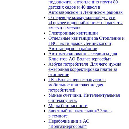
подключить к отоплению почти 80
детских садов и 40 школ в
Автозаводском и Ленинском районах
О переводе коммунальной услуги
«Горячее водоснабжение» на расчеты
«месяц в месяц»
Электронные квитанции
Отдельные квитанции за Отопление и
ГВС части домов Ленинского и
Автозаводского районов
Автоматизированные сервисы для
Клиентов АО Волгаэнергосбыт
Азбука потребителя_Для чего нужна
ежегодная корректировка платы за
отопление
ГК «Волгаэнерго» запустила
мобильное приложение для
потребителей
Умные счетчики. Интеллектуальная
система учета.
Меры безопасности
Злостный неплательщик? Злись
в темноте
Нерабочие дни в АО
"Волгаэнергосбыт"