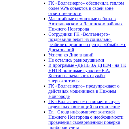
ГК «Волгаэнерго» обеспечила теплом
более 95% объектов в своей зоне
ответственности
Масштабные ремонтные работы в
Автозаводском и Ленинском районах
Нижнего Новгорода
Сотрудники ГК «Волгаэнерго»
поздравили ребят из социально-
реабилитационного центра «Улыбка» с
Днем знаний
Успели ко Дню знаний
Не остались равнодушными
В программе «ДЕНЬ ЗА ДНЕМ» на ТК
ННТВ принимает участие Е.А.
Костина - начальник службы
энергоконтроля
ГК «Волгаэнерго» предупреждает о
действиях мошенников в Нижнем
Новгороде
ГК «Волгаэнерго» начинает выпуск
отдельных квитанций на отопление
En+ Group информирует жителей
Нижнего Новгорода о необходимости
проведения своевременной поверки
приборов учета