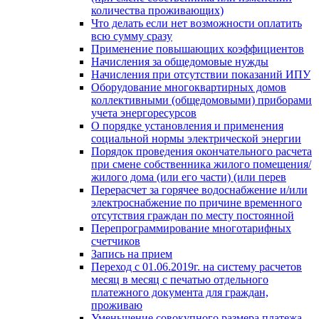
количества проживающих)
Что делать если нет возможности оплатить
всю сумму сразу
Применение повышающих коэффициентов
Начисления за общедомовые нужды
Начисления при отсутствии показаний ИПУ
Оборудование многоквартирных домов
коллективными (общедомовыми) приборами
учета энергоресурсов
О порядке установления и применения
социальной нормы электрической энергии
Порядок проведения окончательного расчета
при смене собственника жилого помещения/
жилого дома (или его части) (или перев
Перерасчет за горячее водоснабжение и/или
электроснабжение по причине временного
отсутствия граждан по месту постоянной
Перепрограммирование многотарифных
счетчиков
Запись на прием
Переход с 01.06.2019г. на систему расчетов
месяц в месяц с печатью отдельного
платежного документа для граждан,
проживаю
Уменьшение совокупного размера платежа