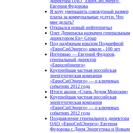
директора ОАО "ЕвроСибЭнерго"
Евгения Федорова
Я хочу уменьшить совокупный размер
платы за коммунальные услуги. Что
мне делать?
Открылся новый нефтепричал
Олег Дерипаска назначен генеральным
директором En+ Group
Под надёжным крылом Подшефной
«ЕвроСибЭнерго» школе - 100 лет
Интервью — Евгений Федоров,
генеральный директор
«Евросибэнерго»
Крупнейшая частная российская
энергетическая компания
«ЕвроСибЭнерго» — о ключевых
событиях 2012 года
Итоги акции «Стань Дедом Морозом»
Крупнейшая частная российская
энергетическая компания
«ЕвроСибЭнерго» — о ключевых
событиях 2012 года
Поздравление генерального директора
ОАО «ЕвроСибЭнерго» Евгения
Федорова с Днем Энергетика и Новым