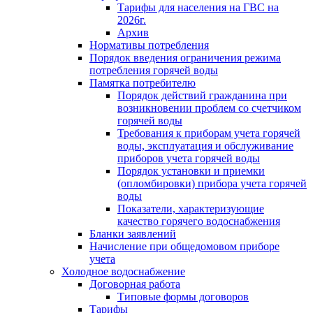
Тарифы для населения на ГВС на
2026г.
Архив
Нормативы потребления
Порядок введения ограничения режима
потребления горячей воды
Памятка потребителю
Порядок действий гражданина при
возникновении проблем со счетчиком
горячей воды
Требования к приборам учета горячей
воды, эксплуатация и обслуживание
приборов учета горячей воды
Порядок установки и приемки
(опломбировки) прибора учета горячей
воды
Показатели, характеризующие
качество горячего водоснабжения
Бланки заявлений
Начисление при общедомовом приборе
учета
Холодное водоснабжение
Договорная работа
Типовые формы договоров
Тарифы