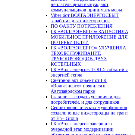
неплательщики вынуждают
коммунальщиков принимать меры
Viber-бот ВОЛГАЭНЕРГОСБЫТ
заработал для нижегородцев
ПО ФАКТУ ПОТРЕБЛЕНИЯ
ГК «ВОЛГАЭНЕРГО» ЗАПУСТИЛА
МОБИЛЬНОЕ ПРИЛОЖЕНИЕ ДЛЯ
ПОТРЕБИТЕЛЕЙ
ГК «ВОЛГАЭНЕРГО» УЛУЧШИЛА
ТЕХОБСЛУЖИВАНИЕ
ТРУБОПРОВОДОВ ДВУХ
КОТЕЛЬНЫХ
ГК «Волгаэнерго»: ТОП-5 событий с
энергией тепла
Световой арт-объект от ГК
«Волгаэнерго» появился в
Автозаводском парке
Главное — создать условия: и для
потребителей, и для сотрудников
Серию экологических мультфильмов
создали юные нижегородцы на грант
от En+ Group
ГК «Волгаэнерго» завершила
очередной этап модернизации
объектов внутренней инфраструктуры