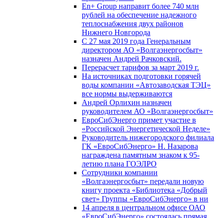
En+ Group направит более 740 млн
рублей на обеспечение надежного
теплоснабжения двух районов
Нижнего Новгорода
С 27 мая 2019 года Генеральным
директором АО «Волгаэнергосбыт»
назначен Андрей Рачковский.
Перерасчет тарифов за март 2019 г.
На источниках подготовки горячей
воды компании «Автозаводская ТЭЦ»
все нормы выдерживаются
Андрей Орлихин назначен
руководителем АО «Волгаэнергосбыт»
ЕвроСибЭнерго примет участие в
«Российской Энергетической Неделе»
Руководитель нижегородского филиала
ГК «ЕвроСибЭнерго» Н. Назарова
награждена памятным знаком к 95-
летию плана ГОЭЛРО
Сотрудники компании
«Волгаэнергосбыт» передали новую
книгу проекта «Библиотека «Добрый
свет» Группы «ЕвроСибЭнерго» в ни
14 апреля в центральном офисе ОАО
«ЕвроСибЭнерго» состоялась прямая