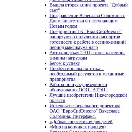
Вышла вторая книга проекта "Добрый
свет"
Поздравление Вячеслава Соломина с
Днем энергетика и наступающим
Новым годом
Предприятия ГК "ЕвроСибЭнерго"
рапортуют о получении паспортов
готовности к работе в осенне-зимний
период максимума нагр
Автозаводская ТЭЦ готова к осенне-
зимним нагрузкам
Бегом к успеху
Профессиональная этика –
необходимый регулятор в механизме
предприятия
Работы по пуску резервного
оборудования ООО "АТЭЦ"
Лучшие изобретатели Нижегородской
области
Интервью генерального директора
ОАО "ЕвроСибЭнеого" Вячеслава
Соломина, Интерфакс.
«Добрая энергетика» для детей
«Мир на кончиках пальцев»