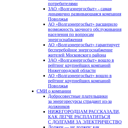
потребителями
ЗАО «Волгаэнергосбыт» - самая
динамично развивающаяся компания
Поволжья
АО «Волгаэнергосбыт» расширило
возможность заочного обслуживания
населения по вопросам
энергоснабжения
АО «Волгаэнергосбыт» гарантирует
бесперебойное энергоснабжение
жителей Московского района
ЗАО «Волгаэнергосбыт» вошло в
рейтинг крупнейших компаний
Нижегородской области
АО «Волгаэнергосбыт» вошло в
рейтинг крупнейших компаний
Поволжья
СМИ о компании
Добросовестные плательщики
за энергоресурсы страдают из-за
должников
НИЖЕГОРОДЦАМ РАССКАЗАЛИ,
КАК ЛЕГЧЕ РАСПЛАТИТЬСЯ
С ДОЛГАМИ ЗА ЭЛЕКТРИЧЕСТВО
Должен — не должен: как