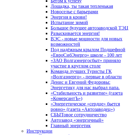
Бегом к успеху
Лошадка, ты такая тепленькая
Новоселье с барьерами
Энергия в крови!
Испытание зимой
Большое будущее автозаводской ТЭЦ
Разыскивается энергия!
ВЭС - новые мощности для новых
возможностей
Под надёжным крылом Подшефной
«ЕвроСибЭнерго» школе - 100 лет
«ЗАО Волгаэнергосбыт» приняло
участие в круглом столе
Команда лучших Туристы ГК
«Волгаэнерго» - первые в области
Денис и Евгений Федоровы:
Энергетику для нас выбрал папа.
«Стабильность и развитие» (газета
«КомерсантЪ»)
«Энергетическое «сердце» бьется
ровно» (газета «Автозаводец»)
СБЫТовое сотрудничество
Автозавод «энергичный»
Главный энергетик
Инструкции