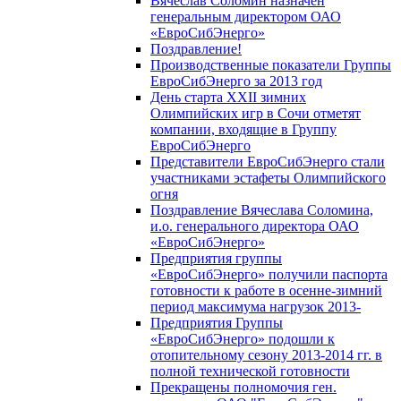
Вячеслав Соломин назначен
генеральным директором ОАО
«ЕвроСибЭнерго»
Поздравление!
Производственные показатели Группы
ЕвроСибЭнерго за 2013 год
День старта XXII зимних
Олимпийских игр в Сочи отметят
компании, входящие в Группу
ЕвроСибЭнерго
Представители ЕвроСибЭнерго стали
участниками эстафеты Олимпийского
огня
Поздравление Вячеслава Соломина,
и.о. генерального директора ОАО
«ЕвроСибЭнерго»
Предприятия группы
«ЕвроСибЭнерго» получили паспорта
готовности к работе в осенне-зимний
период максимума нагрузок 2013-
Предприятия Группы
«ЕвроСибЭнерго» подошли к
отопительному сезону 2013-2014 гг. в
полной технической готовности
Прекращены полномочия ген.