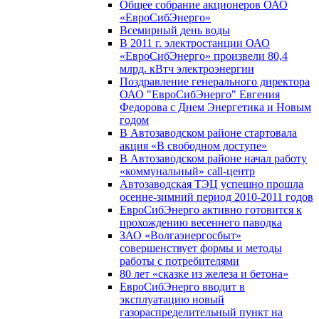
Общее собрание акционеров ОАО
«ЕвроСибЭнерго»
Всемирный день воды
В 2011 г. электростанции ОАО
«ЕвроСибЭнерго» произвели 80,4
млрд. кВтч электроэнергии
Поздравление генерального директора
ОАО "ЕвроСибЭнерго" Евгения
Федорова с Днем Энергетика и Новым
годом
В Автозаводском районе стартовала
акция «В свободном доступе»
В Автозаводском районе начал работу
«коммунальный» call-центр
Автозаводская ТЭЦ успешно прошла
осенне-зимний период 2010-2011 годов
ЕвроСибЭнерго активно готовится к
прохождению весеннего паводка
ЗАО «Волгаэнергосбыт»
совершенствует формы и методы
работы с потребителями
80 лет «сказке из железа и бетона»
ЕвроСибЭнерго вводит в
эксплуатацию новый
газораспределительный пункт на