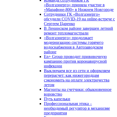
Команда сотрудников ГК
«Волгаэнерго» приняла участие в
«Марафоне-800» в Нижнем Новгороде
Сотрудники ГК «Волгаэнерго»
обсудили COVID-19 на online-встрече с
Сергеем Царенко
В Ленинском районе завершен летний
ремонт тепломагистрали
«Волгаэнерго» продолжает
модернизацию системы горячего
водоснабжения в Автозаводском
районе
En+ Group проводит прививочную
кампанию против коронавирусной
инфекции
Выключаем все из сети и оформляем
перерасчет: как нижегородцам
сэкономить на оплате электричества
летом
Магниты на счетчики: обыкновенное
воровство
Путь капельки
Профессиональная этика –
необходимый регулятор в механизме
предприятия