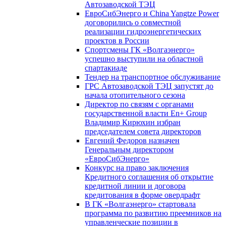
Автозаводской ТЭЦ
ЕвроСибЭнерго и China Yangtze Power
договорились о совместной
реализации гидроэнергетических
проектов в России
Спортсмены ГК «Волгаэнерго»
успешно выступили на областной
спартакиаде
Тендер на транспортное обслуживание
ГРС Автозаводской ТЭЦ запустят до
начала отопительного сезона
Директор по связям с органами
государственной власти En+ Group
Владимир Кирюхин избран
председателем совета директоров
Евгений Федоров назначен
Генеральным директором
«ЕвроСибЭнерго»
Конкурс на право заключения
Кредитного соглашения об открытие
кредитной линии и договора
кредитования в форме овердрафт
В ГК «Волгаэнерго» стартовала
программа по развитию преемников на
управленческие позиции в