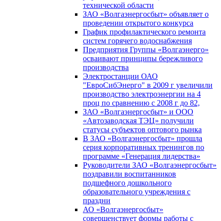
технической области
ЗАО «Волгаэнергосбыт» объявляет о
проведении открытого конкурса
График профилактического ремонта
систем горячего водоснабжения
Предприятия Группы «Волгаэнерго»
осваивают принципы бережливого
производства
Электростанции ОАО
"ЕвроСибЭнерго" в 2009 г увеличили
производство электроэнергии на 4
проц по сравнению с 2008 г до 82,
ЗАО «Волгаэнергосбыт» и ООО
«Автозаводская ТЭЦ» получили
статусы субъектов оптового рынка
В ЗАО «Волгаэнергосбыт» прошла
серия корпоративных тренингов по
программе «Генерация лидерства»
Руководители ЗАО «Волгаэнергосбыт»
поздравили воспитанников
подшефного дошкольного
образовательного учреждения с
праздни
АО «Волгаэнергосбыт»
совершенствует формы работы с