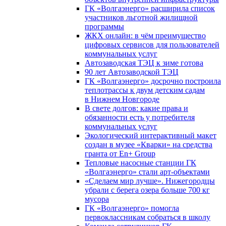
ГК «Волгаэнерго» расширила список
участников льготной жилищной
программы
ЖКХ онлайн: в чём преимущество
цифровых сервисов для пользователей
коммунальных услуг
Автозаводская ТЭЦ к зиме готова
90 лет Автозаводской ТЭЦ
ГК «Волгаэнерго» досрочно построила
теплотрассы к двум детским садам
в Нижнем Новгороде
В свете долгов: какие права и
обязанности есть у потребителя
коммунальных услуг
Экологический интерактивный макет
создан в музее «Кварки» на средства
гранта от En+ Group
Тепловые насосные станции ГК
«Волгаэнерго» стали арт-объектами
«Сделаем мир лучше». Нижегородцы
убрали с берега озера больше 700 кг
мусора
ГК «Волгаэнерго» помогла
первоклассникам собраться в школу