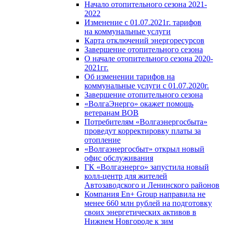
Начало отопительного сезона 2021-
2022
Изменение с 01.07.2021г. тарифов
на коммунальные услуги
Карта отключений энергоресурсов
Завершение отопительного сезона
О начале отопительного сезона 2020-
2021гг.
Об изменении тарифов на
коммунальные услуги с 01.07.2020г.
Завершение отопительного сезона
«ВолгаЭнерго» окажет помощь
ветеранам ВОВ
Потребителям «Волгаэнергосбыта»
проведут корректировку платы за
отопление
«Волгаэнергосбыт» открыл новый
офис обслуживания
ГК «Волгаэнерго» запустила новый
колл-центр для жителей
Автозаводского и Ленинского районов
Компания En+ Group направила не
менее 660 млн рублей на подготовку
своих энергетических активов в
Нижнем Новгороде к зим