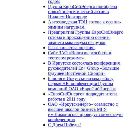
годом
Группа ЕвроСибЭнерго приобрела
новый энергетический актив в
Нижнем Новгороде
Автозаводская ТЭЦ готова к осенне-
зимним нагрузкам.
Предприятия Группы ЕвроСибЭнерго
готовы к прохождению осенне-
зимнего максимума нагрузок
Разыскивается энергия!
Сайт ЗАО «Волгаэнергосбыт» в
тестовом режиме»
В Иркутске состоялась конференция
руководителей En+ Group «Большое
будущее Восточной Сибири»
6 июня в Иркутске начала работу
первая HR–конференция Группы
компаний ОАО «ЕвроСибЭнерго»
«ЕвроСибЭнерго» подводит итоги
работы в 2011 году
ОАО «Иркутскэнерго» совместно с
высшей школой бизнеса МГУ
им.Ломоносова проведут совместную
конференцию
С Днем Победы!