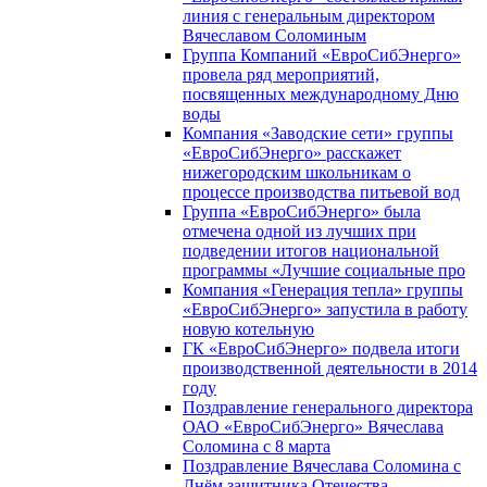
линия с генеральным директором
Вячеславом Соломиным
Группа Компаний «ЕвроСибЭнерго»
провела ряд мероприятий,
посвященных международному Дню
воды
Компания «Заводские сети» группы
«ЕвроСибЭнерго» расскажет
нижегородским школьникам о
процессе производства питьевой вод
Группа «ЕвроСибЭнерго» была
отмечена одной из лучших при
подведении итогов национальной
программы «Лучшие социальные про
Компания «Генерация тепла» группы
«ЕвроСибЭнерго» запустила в работу
новую котельную
ГК «ЕвроСибЭнерго» подвела итоги
производственной деятельности в 2014
году
Поздравление генерального директора
ОАО «ЕвроСибЭнерго» Вячеслава
Соломина с 8 марта
Поздравление Вячеслава Соломина с
Днём защитника Отечества