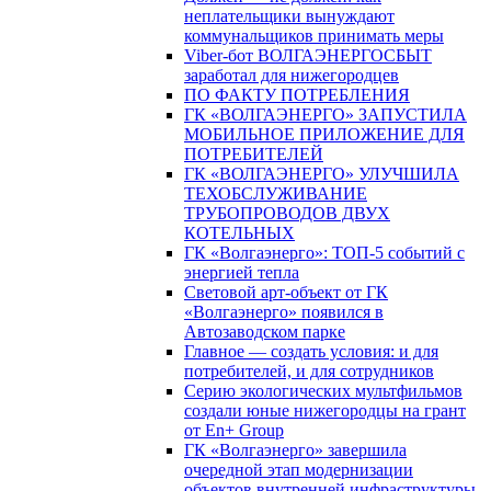
неплательщики вынуждают
коммунальщиков принимать меры
Viber-бот ВОЛГАЭНЕРГОСБЫТ
заработал для нижегородцев
ПО ФАКТУ ПОТРЕБЛЕНИЯ
ГК «ВОЛГАЭНЕРГО» ЗАПУСТИЛА
МОБИЛЬНОЕ ПРИЛОЖЕНИЕ ДЛЯ
ПОТРЕБИТЕЛЕЙ
ГК «ВОЛГАЭНЕРГО» УЛУЧШИЛА
ТЕХОБСЛУЖИВАНИЕ
ТРУБОПРОВОДОВ ДВУХ
КОТЕЛЬНЫХ
ГК «Волгаэнерго»: ТОП-5 событий с
энергией тепла
Световой арт-объект от ГК
«Волгаэнерго» появился в
Автозаводском парке
Главное — создать условия: и для
потребителей, и для сотрудников
Серию экологических мультфильмов
создали юные нижегородцы на грант
от En+ Group
ГК «Волгаэнерго» завершила
очередной этап модернизации
объектов внутренней инфраструктуры