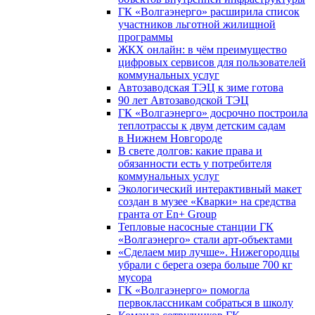
ГК «Волгаэнерго» расширила список
участников льготной жилищной
программы
ЖКХ онлайн: в чём преимущество
цифровых сервисов для пользователей
коммунальных услуг
Автозаводская ТЭЦ к зиме готова
90 лет Автозаводской ТЭЦ
ГК «Волгаэнерго» досрочно построила
теплотрассы к двум детским садам
в Нижнем Новгороде
В свете долгов: какие права и
обязанности есть у потребителя
коммунальных услуг
Экологический интерактивный макет
создан в музее «Кварки» на средства
гранта от En+ Group
Тепловые насосные станции ГК
«Волгаэнерго» стали арт-объектами
«Сделаем мир лучше». Нижегородцы
убрали с берега озера больше 700 кг
мусора
ГК «Волгаэнерго» помогла
первоклассникам собраться в школу