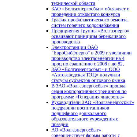
технической области
ЗАО «Волгаэнергосбыт» объявляет о
проведении открытого конкурса
График профилактического ремонта
систем горячего водоснабжения
Предприятия Группы «Волгаэнерго»
осваивают принципы бережливого
производства
Электростанции ОАО
"ЕвроСибЭнерго" в 2009 г увеличили
производство электроэнергии на 4
проц по сравнению с 2008 г до 82,
ЗАО «Волгаэнергосбыт» и ООО
«Автозаводская ТЭЦ» получили
статусы субъектов оптового рынка
В ЗАО «Волгаэнергосбыт» прошла
серия корпоративных тренингов по
программе «Генерация лидерства»
Руководители ЗАО «Волгаэнергосбыт»
поздравили воспитанников
подшефного дошкольного
образовательного учреждения с
праздни
АО «Волгаэнергосбыт»
совершенствует формы работы с