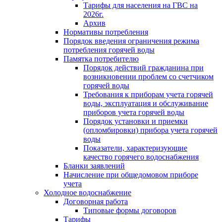
Тарифы для населения на ГВС на
2026г.
Архив
Нормативы потребления
Порядок введения ограничения режима
потребления горячей воды
Памятка потребителю
Порядок действий гражданина при
возникновении проблем со счетчиком
горячей воды
Требования к приборам учета горячей
воды, эксплуатация и обслуживание
приборов учета горячей воды
Порядок установки и приемки
(опломбировки) прибора учета горячей
воды
Показатели, характеризующие
качество горячего водоснабжения
Бланки заявлений
Начисление при общедомовом приборе
учета
Холодное водоснабжение
Договорная работа
Типовые формы договоров
Тарифы