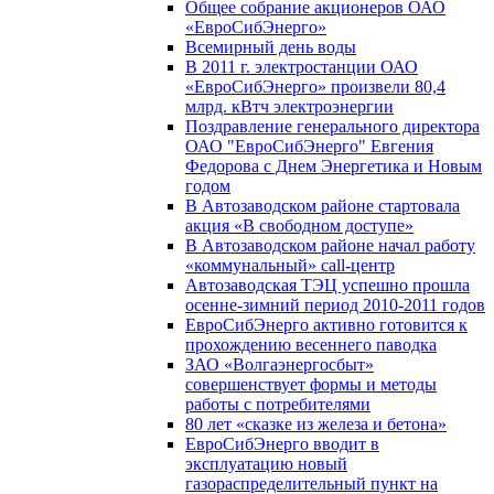
Общее собрание акционеров ОАО
«ЕвроСибЭнерго»
Всемирный день воды
В 2011 г. электростанции ОАО
«ЕвроСибЭнерго» произвели 80,4
млрд. кВтч электроэнергии
Поздравление генерального директора
ОАО "ЕвроСибЭнерго" Евгения
Федорова с Днем Энергетика и Новым
годом
В Автозаводском районе стартовала
акция «В свободном доступе»
В Автозаводском районе начал работу
«коммунальный» call-центр
Автозаводская ТЭЦ успешно прошла
осенне-зимний период 2010-2011 годов
ЕвроСибЭнерго активно готовится к
прохождению весеннего паводка
ЗАО «Волгаэнергосбыт»
совершенствует формы и методы
работы с потребителями
80 лет «сказке из железа и бетона»
ЕвроСибЭнерго вводит в
эксплуатацию новый
газораспределительный пункт на