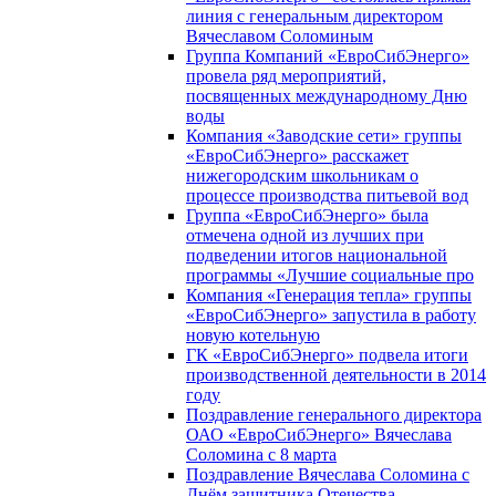
линия с генеральным директором
Вячеславом Соломиным
Группа Компаний «ЕвроСибЭнерго»
провела ряд мероприятий,
посвященных международному Дню
воды
Компания «Заводские сети» группы
«ЕвроСибЭнерго» расскажет
нижегородским школьникам о
процессе производства питьевой вод
Группа «ЕвроСибЭнерго» была
отмечена одной из лучших при
подведении итогов национальной
программы «Лучшие социальные про
Компания «Генерация тепла» группы
«ЕвроСибЭнерго» запустила в работу
новую котельную
ГК «ЕвроСибЭнерго» подвела итоги
производственной деятельности в 2014
году
Поздравление генерального директора
ОАО «ЕвроСибЭнерго» Вячеслава
Соломина с 8 марта
Поздравление Вячеслава Соломина с
Днём защитника Отечества