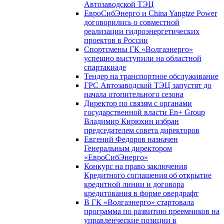
Автозаводской ТЭЦ
ЕвроСибЭнерго и China Yangtze Power
договорились о совместной
реализации гидроэнергетических
проектов в России
Спортсмены ГК «Волгаэнерго»
успешно выступили на областной
спартакиаде
Тендер на транспортное обслуживание
ГРС Автозаводской ТЭЦ запустят до
начала отопительного сезона
Директор по связям с органами
государственной власти En+ Group
Владимир Кирюхин избран
председателем совета директоров
Евгений Федоров назначен
Генеральным директором
«ЕвроСибЭнерго»
Конкурс на право заключения
Кредитного соглашения об открытие
кредитной линии и договора
кредитования в форме овердрафт
В ГК «Волгаэнерго» стартовала
программа по развитию преемников на
управленческие позиции в