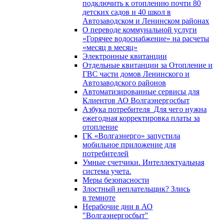
подключить к отоплению почти 80
детских садов и 40 школ в
Автозаводском и Ленинском районах
О переводе коммунальной услуги
«Горячее водоснабжение» на расчеты
«месяц в месяц»
Электронные квитанции
Отдельные квитанции за Отопление и
ГВС части домов Ленинского и
Автозаводского районов
Автоматизированные сервисы для
Клиентов АО Волгаэнергосбыт
Азбука потребителя_Для чего нужна
ежегодная корректировка платы за
отопление
ГК «Волгаэнерго» запустила
мобильное приложение для
потребителей
Умные счетчики. Интеллектуальная
система учета.
Меры безопасности
Злостный неплательщик? Злись
в темноте
Нерабочие дни в АО
"Волгаэнергосбыт"