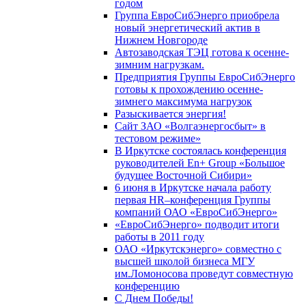
годом
Группа ЕвроСибЭнерго приобрела
новый энергетический актив в
Нижнем Новгороде
Автозаводская ТЭЦ готова к осенне-
зимним нагрузкам.
Предприятия Группы ЕвроСибЭнерго
готовы к прохождению осенне-
зимнего максимума нагрузок
Разыскивается энергия!
Сайт ЗАО «Волгаэнергосбыт» в
тестовом режиме»
В Иркутске состоялась конференция
руководителей En+ Group «Большое
будущее Восточной Сибири»
6 июня в Иркутске начала работу
первая HR–конференция Группы
компаний ОАО «ЕвроСибЭнерго»
«ЕвроСибЭнерго» подводит итоги
работы в 2011 году
ОАО «Иркутскэнерго» совместно с
высшей школой бизнеса МГУ
им.Ломоносова проведут совместную
конференцию
С Днем Победы!