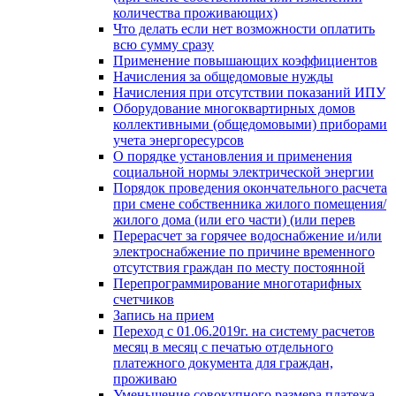
количества проживающих)
Что делать если нет возможности оплатить
всю сумму сразу
Применение повышающих коэффициентов
Начисления за общедомовые нужды
Начисления при отсутствии показаний ИПУ
Оборудование многоквартирных домов
коллективными (общедомовыми) приборами
учета энергоресурсов
О порядке установления и применения
социальной нормы электрической энергии
Порядок проведения окончательного расчета
при смене собственника жилого помещения/
жилого дома (или его части) (или перев
Перерасчет за горячее водоснабжение и/или
электроснабжение по причине временного
отсутствия граждан по месту постоянной
Перепрограммирование многотарифных
счетчиков
Запись на прием
Переход с 01.06.2019г. на систему расчетов
месяц в месяц с печатью отдельного
платежного документа для граждан,
проживаю
Уменьшение совокупного размера платежа