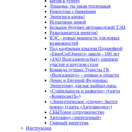
Бегом к успеху
Лошадка, ты такая тепленькая
Новоселье с барьерами
Энергия в крови!
Испытание зимой
Большое будущее автозаводской ТЭЦ
Разыскивается энергия!
ВЭС - новые мощности для новых
возможностей
Под надёжным крылом Подшефной
«ЕвроСибЭнерго» школе - 100 лет
«ЗАО Волгаэнергосбыт» приняло
участие в круглом столе
Команда лучших Туристы ГК
«Волгаэнерго» - первые в области
Денис и Евгений Федоровы:
Энергетику для нас выбрал папа.
«Стабильность и развитие» (газета
«КомерсантЪ»)
«Энергетическое «сердце» бьется
ровно» (газета «Автозаводец»)
СБЫТовое сотрудничество
Автозавод «энергичный»
Главный энергетик
Инструкции