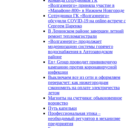
Команда сотрудников ГК
«Волгаэнерго» приняла участие в
«Марафоне-800» в Нижнем Новгороде
Сотрудники ГК «Волгаэнерго»
обсудили COVID-19 на online-встрече с
Сергеем Царенко
В Ленинском районе завершен летний
ремонт тепломагистрали
«Волгаэнерго» продолжает
модернизацию системы горячего
водоснабжения в Автозаводском
районе
En+ Group проводит прививочную
кампанию против коронавирусной
инфекции
Выключаем все из сети и оформляем
перерасчет: как нижегородцам
сэкономить на оплате электричества
летом
Магниты на счетчики: обыкновенное
воровство
Путь капельки
Профессиональная этика –
необходимый регулятор в механизме
предприятия