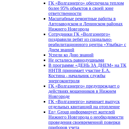
ГК «Волгаэнерго» обеспечила теплом
более 95% объектов в своей зоне
ответственности
Масштабные ремонтные работы в
Автозаводском и Ленинском районах
Нижнего Новгорода
Сотрудники ГК «Волгаэнерго»
поздравили ребят из социально-
реабилитационного центра «Улыбка» с
Днем знаний
Успели ко Дню знаний
Не остались равнодушными
В программе «ДЕНЬ ЗА ДНЕМ» на ТК
ННТВ принимает участие Е.А.
Костина - начальник службы
энергоконтроля
ГК «Волгаэнерго» предупреждает о
действиях мошенников в Нижнем
Новгороде
ГК «Волгаэнерго» начинает выпуск
отдельных квитанций на отопление
En+ Group информирует жителей
Нижнего Новгорода о необходимости
проведения своевременной поверки
приборов учета