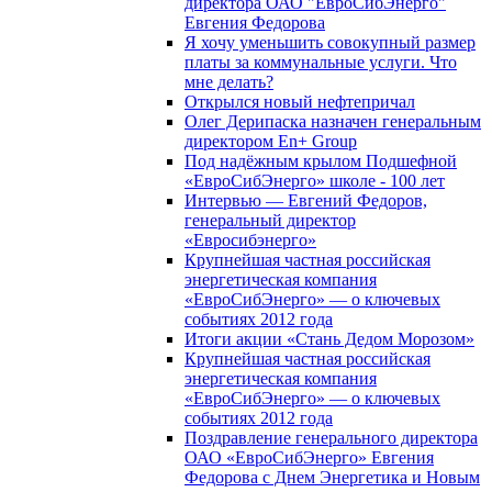
директора ОАО "ЕвроСибЭнерго"
Евгения Федорова
Я хочу уменьшить совокупный размер
платы за коммунальные услуги. Что
мне делать?
Открылся новый нефтепричал
Олег Дерипаска назначен генеральным
директором En+ Group
Под надёжным крылом Подшефной
«ЕвроСибЭнерго» школе - 100 лет
Интервью — Евгений Федоров,
генеральный директор
«Евросибэнерго»
Крупнейшая частная российская
энергетическая компания
«ЕвроСибЭнерго» — о ключевых
событиях 2012 года
Итоги акции «Стань Дедом Морозом»
Крупнейшая частная российская
энергетическая компания
«ЕвроСибЭнерго» — о ключевых
событиях 2012 года
Поздравление генерального директора
ОАО «ЕвроСибЭнерго» Евгения
Федорова с Днем Энергетика и Новым