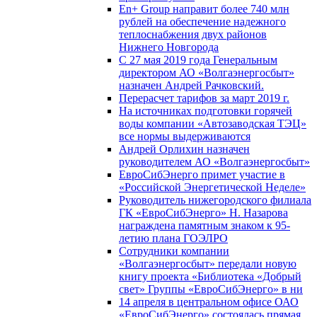
En+ Group направит более 740 млн
рублей на обеспечение надежного
теплоснабжения двух районов
Нижнего Новгорода
С 27 мая 2019 года Генеральным
директором АО «Волгаэнергосбыт»
назначен Андрей Рачковский.
Перерасчет тарифов за март 2019 г.
На источниках подготовки горячей
воды компании «Автозаводская ТЭЦ»
все нормы выдерживаются
Андрей Орлихин назначен
руководителем АО «Волгаэнергосбыт»
ЕвроСибЭнерго примет участие в
«Российской Энергетической Неделе»
Руководитель нижегородского филиала
ГК «ЕвроСибЭнерго» Н. Назарова
награждена памятным знаком к 95-
летию плана ГОЭЛРО
Сотрудники компании
«Волгаэнергосбыт» передали новую
книгу проекта «Библиотека «Добрый
свет» Группы «ЕвроСибЭнерго» в ни
14 апреля в центральном офисе ОАО
«ЕвроСибЭнерго» состоялась прямая