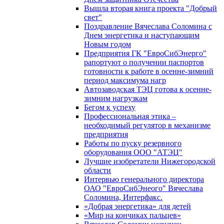
Вышла вторая книга проекта "Добрый
свет"
Поздравление Вячеслава Соломина с
Днем энергетика и наступающим
Новым годом
Предприятия ГК "ЕвроСибЭнерго"
рапортуют о получении паспортов
готовности к работе в осенне-зимний
период максимума нагр
Автозаводская ТЭЦ готова к осенне-
зимним нагрузкам
Бегом к успеху
Профессиональная этика –
необходимый регулятор в механизме
предприятия
Работы по пуску резервного
оборудования ООО "АТЭЦ"
Лучшие изобретатели Нижегородской
области
Интервью генерального директора
ОАО "ЕвроСибЭнеого" Вячеслава
Соломина, Интерфакс.
«Добрая энергетика» для детей
«Мир на кончиках пальцев»