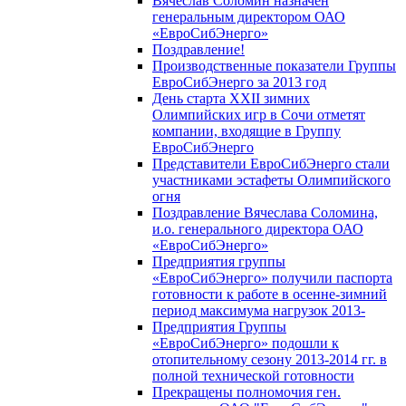
Вячеслав Соломин назначен
генеральным директором ОАО
«ЕвроСибЭнерго»
Поздравление!
Производственные показатели Группы
ЕвроСибЭнерго за 2013 год
День старта XXII зимних
Олимпийских игр в Сочи отметят
компании, входящие в Группу
ЕвроСибЭнерго
Представители ЕвроСибЭнерго стали
участниками эстафеты Олимпийского
огня
Поздравление Вячеслава Соломина,
и.о. генерального директора ОАО
«ЕвроСибЭнерго»
Предприятия группы
«ЕвроСибЭнерго» получили паспорта
готовности к работе в осенне-зимний
период максимума нагрузок 2013-
Предприятия Группы
«ЕвроСибЭнерго» подошли к
отопительному сезону 2013-2014 гг. в
полной технической готовности
Прекращены полномочия ген.