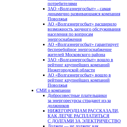
потребителями
ЗАО «Волгаэнергосбыт» - самая
динамично развивающаяся компания
Поволжья
АО «Волгаэнергосбыт» расширило
возможность заочного обслуживания
населения по вопросам
энергоснабжения
АО «Волгаэнергосбыт» гарантирует
бесперебойное энергоснабжение
жителей Московского района
ЗАО «Волгаэнергосбыт» вошло в
рейтинг крупнейших компаний
Нижегородской области
АО «Волгаэнергосбыт» вошло в
рейтинг крупнейших компаний
Поволжья
СМИ о компании
Добросовестные плательщики
за энергоресурсы страдают из-за
должников
НИЖЕГОРОДЦАМ РАССКАЗАЛИ,
КАК ЛЕГЧЕ РАСПЛАТИТЬСЯ
С ДОЛГАМИ ЗА ЭЛЕКТРИЧЕСТВО
Должен — не должен: как