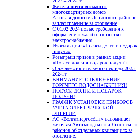
2023 – 2024гг.
Жители почти восьмисот
многоквартирных домов
Автозаводского и Ленинского районов
заплатят меньше за отопление
С 01.02.2024 новые требования к
оформлению жалоб на качество
электроснабжения
Итоги акции: «Погаси долги и подарок
получи»
Розыгрыш призов в рамках акции
«Погаси долги и подарок получи!»
О начале отопительного периода 2023-
2024гг.
ВНИМАНИЕ! ОТКЛЮЧЕНИЕ
ГОРЯЧЕГО ВОДОСНАБЖЕНИЯ!
ПОГАСИ ДОЛГИ И ПОДАРОК
ПОЛУЧИ!
ГРАФИК УСТАНОВКИ ПРИБОРОВ
УЧЕТА ЭЛЕКТРИЧЕСКОЙ
ЭНЕРГИИ
АО «Волгаэнергосбыт» напоминает
жителям Автозаводского и Ленинского
районов об отдельных квитанциях за
отопление.