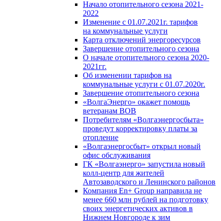
Начало отопительного сезона 2021-
2022
Изменение с 01.07.2021г. тарифов
на коммунальные услуги
Карта отключений энергоресурсов
Завершение отопительного сезона
О начале отопительного сезона 2020-
2021гг.
Об изменении тарифов на
коммунальные услуги с 01.07.2020г.
Завершение отопительного сезона
«ВолгаЭнерго» окажет помощь
ветеранам ВОВ
Потребителям «Волгаэнергосбыта»
проведут корректировку платы за
отопление
«Волгаэнергосбыт» открыл новый
офис обслуживания
ГК «Волгаэнерго» запустила новый
колл-центр для жителей
Автозаводского и Ленинского районов
Компания En+ Group направила не
менее 660 млн рублей на подготовку
своих энергетических активов в
Нижнем Новгороде к зим