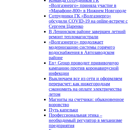
Команда сотрудников ГК
«Волгаэнерго» приняла участие в
«Марафоне-800» в Нижнем Новгороде
Сотрудники ГК «Волгаэнерго»
обсудили COVID-19 на online-встрече с
Сергеем Царенко
В Ленинском районе завершен летний
ремонт тепломагистрали
«Волгаэнерго» продолжает
модернизацию системы горячего
водоснабжения в Автозаводском
районе
En+ Group проводит прививочную
кампанию против коронавирусной
инфекции
Выключаем все из сети и оформляем
перерасчет: как нижегородцам
сэкономить на оплате электричества
летом
Магниты на счетчики: обыкновенное
воровство
Путь капельки
Профессиональная этика –
необходимый регулятор в механизме
предприятия