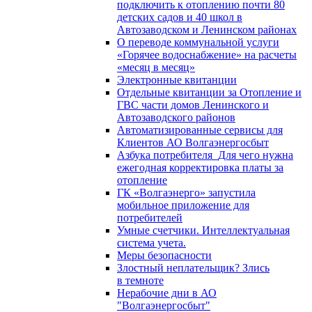
подключить к отоплению почти 80
детских садов и 40 школ в
Автозаводском и Ленинском районах
О переводе коммунальной услуги
«Горячее водоснабжение» на расчеты
«месяц в месяц»
Электронные квитанции
Отдельные квитанции за Отопление и
ГВС части домов Ленинского и
Автозаводского районов
Автоматизированные сервисы для
Клиентов АО Волгаэнергосбыт
Азбука потребителя_Для чего нужна
ежегодная корректировка платы за
отопление
ГК «Волгаэнерго» запустила
мобильное приложение для
потребителей
Умные счетчики. Интеллектуальная
система учета.
Меры безопасности
Злостный неплательщик? Злись
в темноте
Нерабочие дни в АО
"Волгаэнергосбыт"