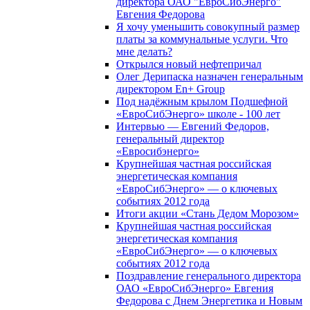
директора ОАО "ЕвроСибЭнерго"
Евгения Федорова
Я хочу уменьшить совокупный размер
платы за коммунальные услуги. Что
мне делать?
Открылся новый нефтепричал
Олег Дерипаска назначен генеральным
директором En+ Group
Под надёжным крылом Подшефной
«ЕвроСибЭнерго» школе - 100 лет
Интервью — Евгений Федоров,
генеральный директор
«Евросибэнерго»
Крупнейшая частная российская
энергетическая компания
«ЕвроСибЭнерго» — о ключевых
событиях 2012 года
Итоги акции «Стань Дедом Морозом»
Крупнейшая частная российская
энергетическая компания
«ЕвроСибЭнерго» — о ключевых
событиях 2012 года
Поздравление генерального директора
ОАО «ЕвроСибЭнерго» Евгения
Федорова с Днем Энергетика и Новым