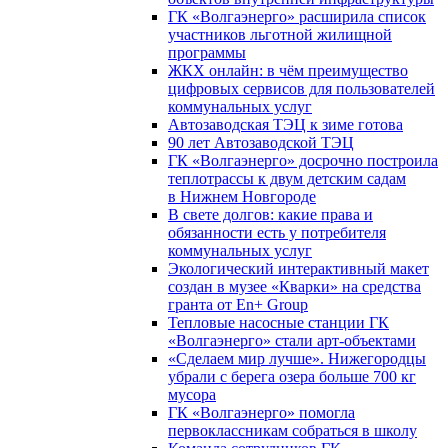
ГК «Волгаэнерго» расширила список
участников льготной жилищной
программы
ЖКХ онлайн: в чём преимущество
цифровых сервисов для пользователей
коммунальных услуг
Автозаводская ТЭЦ к зиме готова
90 лет Автозаводской ТЭЦ
ГК «Волгаэнерго» досрочно построила
теплотрассы к двум детским садам
в Нижнем Новгороде
В свете долгов: какие права и
обязанности есть у потребителя
коммунальных услуг
Экологический интерактивный макет
создан в музее «Кварки» на средства
гранта от En+ Group
Тепловые насосные станции ГК
«Волгаэнерго» стали арт-объектами
«Сделаем мир лучше». Нижегородцы
убрали с берега озера больше 700 кг
мусора
ГК «Волгаэнерго» помогла
первоклассникам собраться в школу