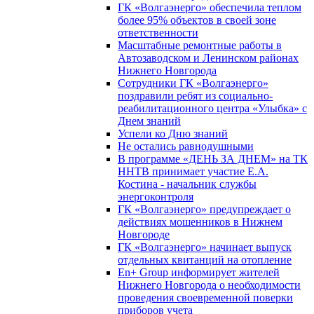
ГК «Волгаэнерго» обеспечила теплом
более 95% объектов в своей зоне
ответственности
Масштабные ремонтные работы в
Автозаводском и Ленинском районах
Нижнего Новгорода
Сотрудники ГК «Волгаэнерго»
поздравили ребят из социально-
реабилитационного центра «Улыбка» с
Днем знаний
Успели ко Дню знаний
Не остались равнодушными
В программе «ДЕНЬ ЗА ДНЕМ» на ТК
ННТВ принимает участие Е.А.
Костина - начальник службы
энергоконтроля
ГК «Волгаэнерго» предупреждает о
действиях мошенников в Нижнем
Новгороде
ГК «Волгаэнерго» начинает выпуск
отдельных квитанций на отопление
En+ Group информирует жителей
Нижнего Новгорода о необходимости
проведения своевременной поверки
приборов учета