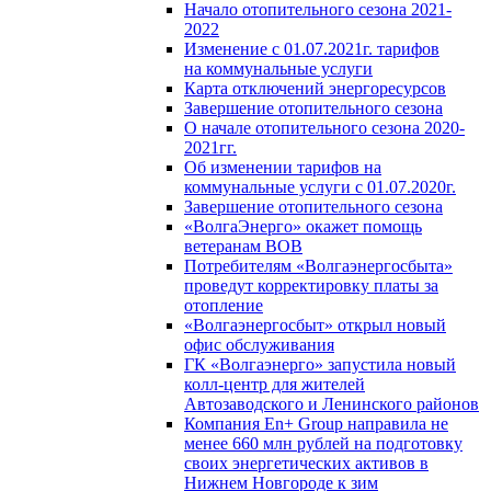
Начало отопительного сезона 2021-
2022
Изменение с 01.07.2021г. тарифов
на коммунальные услуги
Карта отключений энергоресурсов
Завершение отопительного сезона
О начале отопительного сезона 2020-
2021гг.
Об изменении тарифов на
коммунальные услуги с 01.07.2020г.
Завершение отопительного сезона
«ВолгаЭнерго» окажет помощь
ветеранам ВОВ
Потребителям «Волгаэнергосбыта»
проведут корректировку платы за
отопление
«Волгаэнергосбыт» открыл новый
офис обслуживания
ГК «Волгаэнерго» запустила новый
колл-центр для жителей
Автозаводского и Ленинского районов
Компания En+ Group направила не
менее 660 млн рублей на подготовку
своих энергетических активов в
Нижнем Новгороде к зим