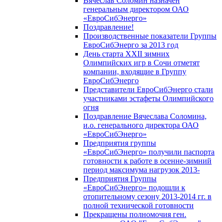
Вячеслав Соломин назначен
генеральным директором ОАО
«ЕвроСибЭнерго»
Поздравление!
Производственные показатели Группы
ЕвроСибЭнерго за 2013 год
День старта XXII зимних
Олимпийских игр в Сочи отметят
компании, входящие в Группу
ЕвроСибЭнерго
Представители ЕвроСибЭнерго стали
участниками эстафеты Олимпийского
огня
Поздравление Вячеслава Соломина,
и.о. генерального директора ОАО
«ЕвроСибЭнерго»
Предприятия группы
«ЕвроСибЭнерго» получили паспорта
готовности к работе в осенне-зимний
период максимума нагрузок 2013-
Предприятия Группы
«ЕвроСибЭнерго» подошли к
отопительному сезону 2013-2014 гг. в
полной технической готовности
Прекращены полномочия ген.