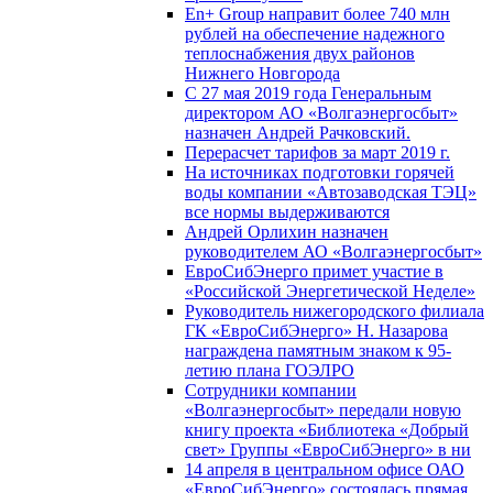
En+ Group направит более 740 млн
рублей на обеспечение надежного
теплоснабжения двух районов
Нижнего Новгорода
С 27 мая 2019 года Генеральным
директором АО «Волгаэнергосбыт»
назначен Андрей Рачковский.
Перерасчет тарифов за март 2019 г.
На источниках подготовки горячей
воды компании «Автозаводская ТЭЦ»
все нормы выдерживаются
Андрей Орлихин назначен
руководителем АО «Волгаэнергосбыт»
ЕвроСибЭнерго примет участие в
«Российской Энергетической Неделе»
Руководитель нижегородского филиала
ГК «ЕвроСибЭнерго» Н. Назарова
награждена памятным знаком к 95-
летию плана ГОЭЛРО
Сотрудники компании
«Волгаэнергосбыт» передали новую
книгу проекта «Библиотека «Добрый
свет» Группы «ЕвроСибЭнерго» в ни
14 апреля в центральном офисе ОАО
«ЕвроСибЭнерго» состоялась прямая