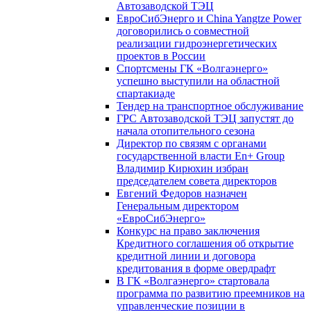
Автозаводской ТЭЦ
ЕвроСибЭнерго и China Yangtze Power
договорились о совместной
реализации гидроэнергетических
проектов в России
Спортсмены ГК «Волгаэнерго»
успешно выступили на областной
спартакиаде
Тендер на транспортное обслуживание
ГРС Автозаводской ТЭЦ запустят до
начала отопительного сезона
Директор по связям с органами
государственной власти En+ Group
Владимир Кирюхин избран
председателем совета директоров
Евгений Федоров назначен
Генеральным директором
«ЕвроСибЭнерго»
Конкурс на право заключения
Кредитного соглашения об открытие
кредитной линии и договора
кредитования в форме овердрафт
В ГК «Волгаэнерго» стартовала
программа по развитию преемников на
управленческие позиции в