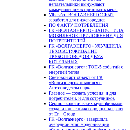
неплательщики вынуждают
коммунальщиков принимать меры
Viber-бот ВОЛГАЭНЕРГОСБЫТ
заработал для нижегородцев
ПО ФАКТУ ПОТРЕБЛЕНИЯ
ГК «ВОЛГАЭНЕРГО» ЗАПУСТИЛА
МОБИЛЬНОЕ ПРИЛОЖЕНИЕ ДЛЯ
ПОТРЕБИТЕЛЕЙ
ГК «ВОЛГАЭНЕРГО» УЛУЧШИЛА
ТЕХОБСЛУЖИВАНИЕ
ТРУБОПРОВОДОВ ДВУХ
КОТЕЛЬНЫХ
ГК «Волгаэнерго»: ТОП-5 событий с
энергией тепла
Световой арт-объект от ГК
«Волгаэнерго» появился в
Автозаводском парке
Главное — создать условия: и для
потребителей, и для сотрудников
Серию экологических мультфильмов
создали юные нижегородцы на грант
от En+ Group
ГК «Волгаэнерго» завершила
очередной этап модернизации
объектов внутренней инфраструктуры