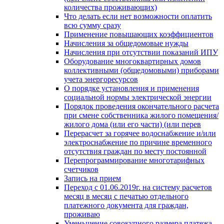
количества проживающих)
Что делать если нет возможности оплатить
всю сумму сразу
Применение повышающих коэффициентов
Начисления за общедомовые нужды
Начисления при отсутствии показаний ИПУ
Оборудование многоквартирных домов
коллективными (общедомовыми) приборами
учета энергоресурсов
О порядке установления и применения
социальной нормы электрической энергии
Порядок проведения окончательного расчета
при смене собственника жилого помещения/
жилого дома (или его части) (или перев
Перерасчет за горячее водоснабжение и/или
электроснабжение по причине временного
отсутствия граждан по месту постоянной
Перепрограммирование многотарифных
счетчиков
Запись на прием
Переход с 01.06.2019г. на систему расчетов
месяц в месяц с печатью отдельного
платежного документа для граждан,
проживаю
Уменьшение совокупного размера платежа