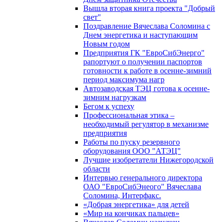
Вышла вторая книга проекта "Добрый
свет"
Поздравление Вячеслава Соломина с
Днем энергетика и наступающим
Новым годом
Предприятия ГК "ЕвроСибЭнерго"
рапортуют о получении паспортов
готовности к работе в осенне-зимний
период максимума нагр
Автозаводская ТЭЦ готова к осенне-
зимним нагрузкам
Бегом к успеху
Профессиональная этика –
необходимый регулятор в механизме
предприятия
Работы по пуску резервного
оборудования ООО "АТЭЦ"
Лучшие изобретатели Нижегородской
области
Интервью генерального директора
ОАО "ЕвроСибЭнеого" Вячеслава
Соломина, Интерфакс.
«Добрая энергетика» для детей
«Мир на кончиках пальцев»