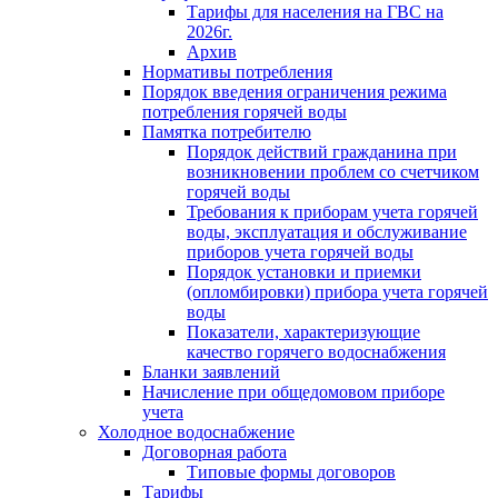
Тарифы для населения на ГВС на
2026г.
Архив
Нормативы потребления
Порядок введения ограничения режима
потребления горячей воды
Памятка потребителю
Порядок действий гражданина при
возникновении проблем со счетчиком
горячей воды
Требования к приборам учета горячей
воды, эксплуатация и обслуживание
приборов учета горячей воды
Порядок установки и приемки
(опломбировки) прибора учета горячей
воды
Показатели, характеризующие
качество горячего водоснабжения
Бланки заявлений
Начисление при общедомовом приборе
учета
Холодное водоснабжение
Договорная работа
Типовые формы договоров
Тарифы