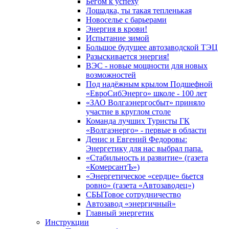
Бегом к успеху
Лошадка, ты такая тепленькая
Новоселье с барьерами
Энергия в крови!
Испытание зимой
Большое будущее автозаводской ТЭЦ
Разыскивается энергия!
ВЭС - новые мощности для новых
возможностей
Под надёжным крылом Подшефной
«ЕвроСибЭнерго» школе - 100 лет
«ЗАО Волгаэнергосбыт» приняло
участие в круглом столе
Команда лучших Туристы ГК
«Волгаэнерго» - первые в области
Денис и Евгений Федоровы:
Энергетику для нас выбрал папа.
«Стабильность и развитие» (газета
«КомерсантЪ»)
«Энергетическое «сердце» бьется
ровно» (газета «Автозаводец»)
СБЫТовое сотрудничество
Автозавод «энергичный»
Главный энергетик
Инструкции