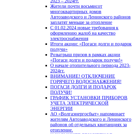
2023 – 2024гг.
Жители почти восьмисот
многоквартирных домов
Автозаводского и Ленинского районов
заплатят меньше за отопление
С 01.02.2024 новые требования к
оформлению жалоб на качество
электроснабжения
Итоги акции: «Погаси долги и подарок
получи»
Розыгрыш призов в рамках акции
«Погаси долги и подарок получи!»
О начале отопительного периода 2023-
2024гг.
ВНИМАНИЕ! ОТКЛЮЧЕНИЕ
ГОРЯЧЕГО ВОДОСНАБЖЕНИЯ!
ПОГАСИ ДОЛГИ И ПОДАРОК
ПОЛУЧИ!
ГРАФИК УСТАНОВКИ ПРИБОРОВ
УЧЕТА ЭЛЕКТРИЧЕСКОЙ
ЭНЕРГИИ
АО «Волгаэнергосбыт» напоминает
жителям Автозаводского и Ленинского
районов об отдельных квитанциях за
отопление.