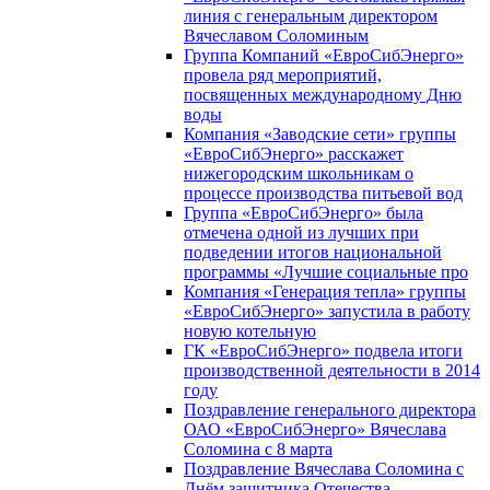
линия с генеральным директором
Вячеславом Соломиным
Группа Компаний «ЕвроСибЭнерго»
провела ряд мероприятий,
посвященных международному Дню
воды
Компания «Заводские сети» группы
«ЕвроСибЭнерго» расскажет
нижегородским школьникам о
процессе производства питьевой вод
Группа «ЕвроСибЭнерго» была
отмечена одной из лучших при
подведении итогов национальной
программы «Лучшие социальные про
Компания «Генерация тепла» группы
«ЕвроСибЭнерго» запустила в работу
новую котельную
ГК «ЕвроСибЭнерго» подвела итоги
производственной деятельности в 2014
году
Поздравление генерального директора
ОАО «ЕвроСибЭнерго» Вячеслава
Соломина с 8 марта
Поздравление Вячеслава Соломина с
Днём защитника Отечества