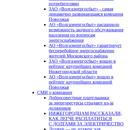
потребителями
ЗАО «Волгаэнергосбыт» - самая
динамично развивающаяся компания
Поволжья
АО «Волгаэнергосбыт» расширило
возможность заочного обслуживания
населения по вопросам
энергоснабжения
АО «Волгаэнергосбыт» гарантирует
бесперебойное энергоснабжение
жителей Московского района
ЗАО «Волгаэнергосбыт» вошло в
рейтинг крупнейших компаний
Нижегородской области
АО «Волгаэнергосбыт» вошло в
рейтинг крупнейших компаний
Поволжья
СМИ о компании
Добросовестные плательщики
за энергоресурсы страдают из-за
должников
НИЖЕГОРОДЦАМ РАССКАЗАЛИ,
КАК ЛЕГЧЕ РАСПЛАТИТЬСЯ
С ДОЛГАМИ ЗА ЭЛЕКТРИЧЕСТВО
Должен — не должен: как