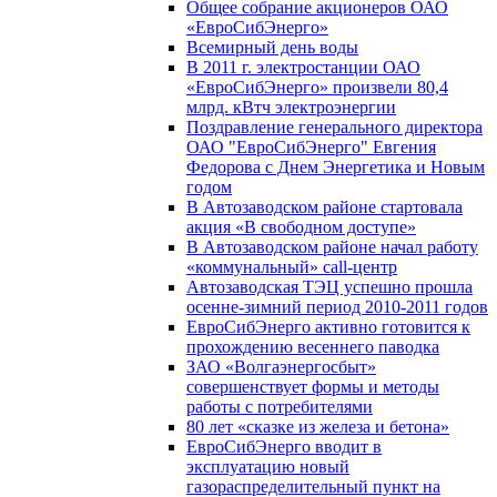
Общее собрание акционеров ОАО
«ЕвроСибЭнерго»
Всемирный день воды
В 2011 г. электростанции ОАО
«ЕвроСибЭнерго» произвели 80,4
млрд. кВтч электроэнергии
Поздравление генерального директора
ОАО "ЕвроСибЭнерго" Евгения
Федорова с Днем Энергетика и Новым
годом
В Автозаводском районе стартовала
акция «В свободном доступе»
В Автозаводском районе начал работу
«коммунальный» call-центр
Автозаводская ТЭЦ успешно прошла
осенне-зимний период 2010-2011 годов
ЕвроСибЭнерго активно готовится к
прохождению весеннего паводка
ЗАО «Волгаэнергосбыт»
совершенствует формы и методы
работы с потребителями
80 лет «сказке из железа и бетона»
ЕвроСибЭнерго вводит в
эксплуатацию новый
газораспределительный пункт на