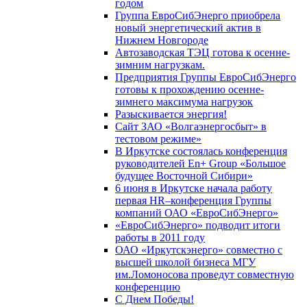
годом
Группа ЕвроСибЭнерго приобрела
новый энергетический актив в
Нижнем Новгороде
Автозаводская ТЭЦ готова к осенне-
зимним нагрузкам.
Предприятия Группы ЕвроСибЭнерго
готовы к прохождению осенне-
зимнего максимума нагрузок
Разыскивается энергия!
Сайт ЗАО «Волгаэнергосбыт» в
тестовом режиме»
В Иркутске состоялась конференция
руководителей En+ Group «Большое
будущее Восточной Сибири»
6 июня в Иркутске начала работу
первая HR–конференция Группы
компаний ОАО «ЕвроСибЭнерго»
«ЕвроСибЭнерго» подводит итоги
работы в 2011 году
ОАО «Иркутскэнерго» совместно с
высшей школой бизнеса МГУ
им.Ломоносова проведут совместную
конференцию
С Днем Победы!