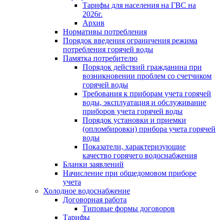
Тарифы для населения на ГВС на
2026г.
Архив
Нормативы потребления
Порядок введения ограничения режима
потребления горячей воды
Памятка потребителю
Порядок действий гражданина при
возникновении проблем со счетчиком
горячей воды
Требования к приборам учета горячей
воды, эксплуатация и обслуживание
приборов учета горячей воды
Порядок установки и приемки
(опломбировки) прибора учета горячей
воды
Показатели, характеризующие
качество горячего водоснабжения
Бланки заявлений
Начисление при общедомовом приборе
учета
Холодное водоснабжение
Договорная работа
Типовые формы договоров
Тарифы