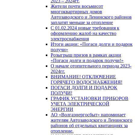
2023 – 2024гг.
Жители почти восьмисот
многоквартирных домов
Автозаводского и Ленинского районов
заплатят меньше за отопление
С 01.02.2024 новые требования к
оформлению жалоб на качество
электроснабжения
Итоги акции: «Погаси долги и подарок
получи»
Розыгрыш призов в рамках акции
«Погаси долги и подарок получи!»
О начале отопительного периода 2023-
2024гг.
ВНИМАНИЕ! ОТКЛЮЧЕНИЕ
ГОРЯЧЕГО ВОДОСНАБЖЕНИЯ!
ПОГАСИ ДОЛГИ И ПОДАРОК
ПОЛУЧИ!
ГРАФИК УСТАНОВКИ ПРИБОРОВ
УЧЕТА ЭЛЕКТРИЧЕСКОЙ
ЭНЕРГИИ
АО «Волгаэнергосбыт» напоминает
жителям Автозаводского и Ленинского
районов об отдельных квитанциях за
отопление.