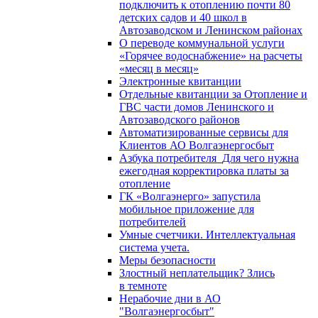
подключить к отоплению почти 80
детских садов и 40 школ в
Автозаводском и Ленинском районах
О переводе коммунальной услуги
«Горячее водоснабжение» на расчеты
«месяц в месяц»
Электронные квитанции
Отдельные квитанции за Отопление и
ГВС части домов Ленинского и
Автозаводского районов
Автоматизированные сервисы для
Клиентов АО Волгаэнергосбыт
Азбука потребителя_Для чего нужна
ежегодная корректировка платы за
отопление
ГК «Волгаэнерго» запустила
мобильное приложение для
потребителей
Умные счетчики. Интеллектуальная
система учета.
Меры безопасности
Злостный неплательщик? Злись
в темноте
Нерабочие дни в АО
"Волгаэнергосбыт"