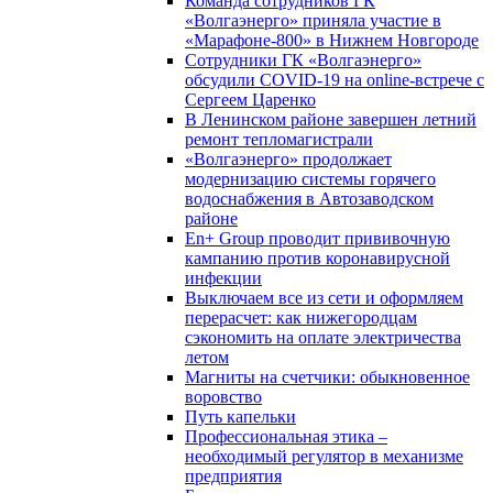
Команда сотрудников ГК
«Волгаэнерго» приняла участие в
«Марафоне-800» в Нижнем Новгороде
Сотрудники ГК «Волгаэнерго»
обсудили COVID-19 на online-встрече с
Сергеем Царенко
В Ленинском районе завершен летний
ремонт тепломагистрали
«Волгаэнерго» продолжает
модернизацию системы горячего
водоснабжения в Автозаводском
районе
En+ Group проводит прививочную
кампанию против коронавирусной
инфекции
Выключаем все из сети и оформляем
перерасчет: как нижегородцам
сэкономить на оплате электричества
летом
Магниты на счетчики: обыкновенное
воровство
Путь капельки
Профессиональная этика –
необходимый регулятор в механизме
предприятия