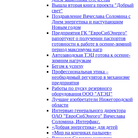
Вышла вторая книга проекта "Добрый
свет"
Поздравление Вячеслава Соломина с
Днем энергетика и наступающим
Новым годом
Предприятия ГК "ЕвроСибЭнерго"
рапортуют о получении паспортов
готовности к работе в осенне-зимний
период максимума нагр
Автозаводская ТЭЦ готова к осенне-
зимним нагрузкам
Бегом к успеху
Профессиональная этика –
необходимый регулятор в механизме
предприятия
Работы по пуску резервного
оборудования ООО "АТЭЦ"
Лучшие изобретатели Нижегородской
области
Интервью генерального директора
ОАО "ЕвроСибЭнеого" Вячеслава
Соломина, Интерфакс.
«Добрая энергетика» для детей
«Мир на кончиках пальцев»