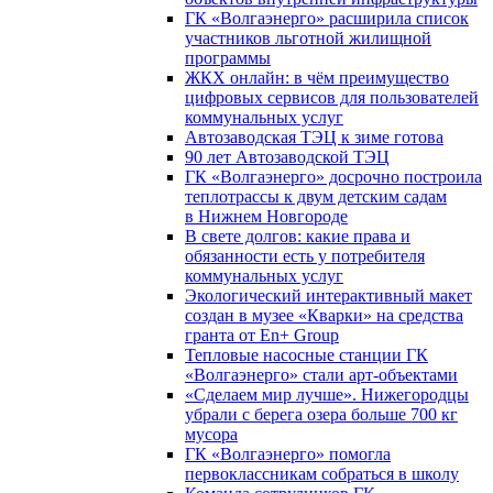
ГК «Волгаэнерго» расширила список
участников льготной жилищной
программы
ЖКХ онлайн: в чём преимущество
цифровых сервисов для пользователей
коммунальных услуг
Автозаводская ТЭЦ к зиме готова
90 лет Автозаводской ТЭЦ
ГК «Волгаэнерго» досрочно построила
теплотрассы к двум детским садам
в Нижнем Новгороде
В свете долгов: какие права и
обязанности есть у потребителя
коммунальных услуг
Экологический интерактивный макет
создан в музее «Кварки» на средства
гранта от En+ Group
Тепловые насосные станции ГК
«Волгаэнерго» стали арт-объектами
«Сделаем мир лучше». Нижегородцы
убрали с берега озера больше 700 кг
мусора
ГК «Волгаэнерго» помогла
первоклассникам собраться в школу