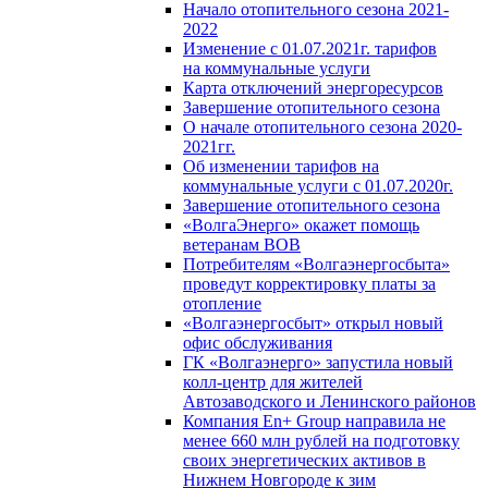
Начало отопительного сезона 2021-
2022
Изменение с 01.07.2021г. тарифов
на коммунальные услуги
Карта отключений энергоресурсов
Завершение отопительного сезона
О начале отопительного сезона 2020-
2021гг.
Об изменении тарифов на
коммунальные услуги с 01.07.2020г.
Завершение отопительного сезона
«ВолгаЭнерго» окажет помощь
ветеранам ВОВ
Потребителям «Волгаэнергосбыта»
проведут корректировку платы за
отопление
«Волгаэнергосбыт» открыл новый
офис обслуживания
ГК «Волгаэнерго» запустила новый
колл-центр для жителей
Автозаводского и Ленинского районов
Компания En+ Group направила не
менее 660 млн рублей на подготовку
своих энергетических активов в
Нижнем Новгороде к зим