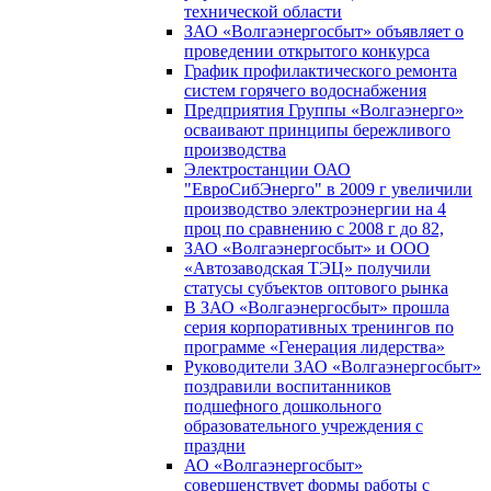
технической области
ЗАО «Волгаэнергосбыт» объявляет о
проведении открытого конкурса
График профилактического ремонта
систем горячего водоснабжения
Предприятия Группы «Волгаэнерго»
осваивают принципы бережливого
производства
Электростанции ОАО
"ЕвроСибЭнерго" в 2009 г увеличили
производство электроэнергии на 4
проц по сравнению с 2008 г до 82,
ЗАО «Волгаэнергосбыт» и ООО
«Автозаводская ТЭЦ» получили
статусы субъектов оптового рынка
В ЗАО «Волгаэнергосбыт» прошла
серия корпоративных тренингов по
программе «Генерация лидерства»
Руководители ЗАО «Волгаэнергосбыт»
поздравили воспитанников
подшефного дошкольного
образовательного учреждения с
праздни
АО «Волгаэнергосбыт»
совершенствует формы работы с