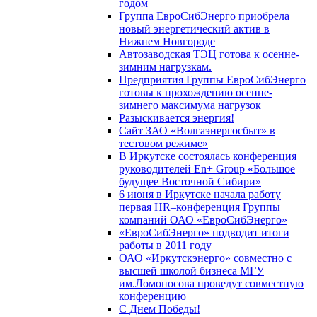
годом
Группа ЕвроСибЭнерго приобрела
новый энергетический актив в
Нижнем Новгороде
Автозаводская ТЭЦ готова к осенне-
зимним нагрузкам.
Предприятия Группы ЕвроСибЭнерго
готовы к прохождению осенне-
зимнего максимума нагрузок
Разыскивается энергия!
Сайт ЗАО «Волгаэнергосбыт» в
тестовом режиме»
В Иркутске состоялась конференция
руководителей En+ Group «Большое
будущее Восточной Сибири»
6 июня в Иркутске начала работу
первая HR–конференция Группы
компаний ОАО «ЕвроСибЭнерго»
«ЕвроСибЭнерго» подводит итоги
работы в 2011 году
ОАО «Иркутскэнерго» совместно с
высшей школой бизнеса МГУ
им.Ломоносова проведут совместную
конференцию
С Днем Победы!