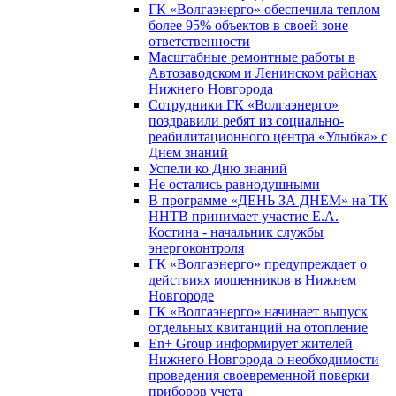
ГК «Волгаэнерго» обеспечила теплом
более 95% объектов в своей зоне
ответственности
Масштабные ремонтные работы в
Автозаводском и Ленинском районах
Нижнего Новгорода
Сотрудники ГК «Волгаэнерго»
поздравили ребят из социально-
реабилитационного центра «Улыбка» с
Днем знаний
Успели ко Дню знаний
Не остались равнодушными
В программе «ДЕНЬ ЗА ДНЕМ» на ТК
ННТВ принимает участие Е.А.
Костина - начальник службы
энергоконтроля
ГК «Волгаэнерго» предупреждает о
действиях мошенников в Нижнем
Новгороде
ГК «Волгаэнерго» начинает выпуск
отдельных квитанций на отопление
En+ Group информирует жителей
Нижнего Новгорода о необходимости
проведения своевременной поверки
приборов учета