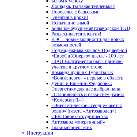
Бегом к успеху
Лошадка, ты такая тепленькая
Новоселье с барьерами
Энергия в крови!
Испытание зимой
Большое будущее автозаводской ТЭЦ
Разыскивается энергия!
ВЭС - новые мощности для новых
возможностей
Под надёжным крылом Подшефной
«ЕвроСибЭнерго» школе - 100 лет
«ЗАО Волгаэнергосбыт» приняло
участие в круглом столе
Команда лучших Туристы ГК
«Волгаэнерго» - первые в области
Денис и Евгений Федоровы:
Энергетику для нас выбрал папа.
«Стабильность и развитие» (газета
«КомерсантЪ»)
«Энергетическое «сердце» бьется
ровно» (газета «Автозаводец»)
СБЫТовое сотрудничество
Автозавод «энергичный»
Главный энергетик
Инструкции