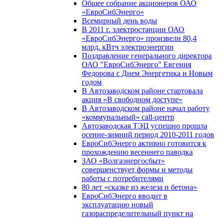
Общее собрание акционеров ОАО
«ЕвроСибЭнерго»
Всемирный день воды
В 2011 г. электростанции ОАО
«ЕвроСибЭнерго» произвели 80,4
млрд. кВтч электроэнергии
Поздравление генерального директора
ОАО "ЕвроСибЭнерго" Евгения
Федорова с Днем Энергетика и Новым
годом
В Автозаводском районе стартовала
акция «В свободном доступе»
В Автозаводском районе начал работу
«коммунальный» call-центр
Автозаводская ТЭЦ успешно прошла
осенне-зимний период 2010-2011 годов
ЕвроСибЭнерго активно готовится к
прохождению весеннего паводка
ЗАО «Волгаэнергосбыт»
совершенствует формы и методы
работы с потребителями
80 лет «сказке из железа и бетона»
ЕвроСибЭнерго вводит в
эксплуатацию новый
газораспределительный пункт на