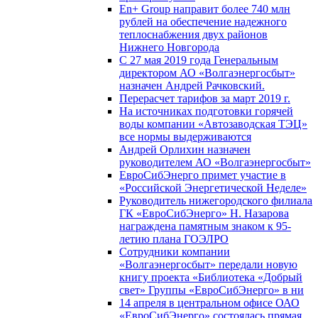
En+ Group направит более 740 млн
рублей на обеспечение надежного
теплоснабжения двух районов
Нижнего Новгорода
С 27 мая 2019 года Генеральным
директором АО «Волгаэнергосбыт»
назначен Андрей Рачковский.
Перерасчет тарифов за март 2019 г.
На источниках подготовки горячей
воды компании «Автозаводская ТЭЦ»
все нормы выдерживаются
Андрей Орлихин назначен
руководителем АО «Волгаэнергосбыт»
ЕвроСибЭнерго примет участие в
«Российской Энергетической Неделе»
Руководитель нижегородского филиала
ГК «ЕвроСибЭнерго» Н. Назарова
награждена памятным знаком к 95-
летию плана ГОЭЛРО
Сотрудники компании
«Волгаэнергосбыт» передали новую
книгу проекта «Библиотека «Добрый
свет» Группы «ЕвроСибЭнерго» в ни
14 апреля в центральном офисе ОАО
«ЕвроСибЭнерго» состоялась прямая