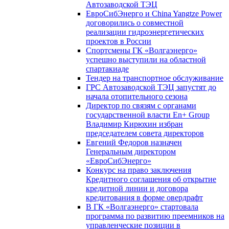
Автозаводской ТЭЦ
ЕвроСибЭнерго и China Yangtze Power
договорились о совместной
реализации гидроэнергетических
проектов в России
Спортсмены ГК «Волгаэнерго»
успешно выступили на областной
спартакиаде
Тендер на транспортное обслуживание
ГРС Автозаводской ТЭЦ запустят до
начала отопительного сезона
Директор по связям с органами
государственной власти En+ Group
Владимир Кирюхин избран
председателем совета директоров
Евгений Федоров назначен
Генеральным директором
«ЕвроСибЭнерго»
Конкурс на право заключения
Кредитного соглашения об открытие
кредитной линии и договора
кредитования в форме овердрафт
В ГК «Волгаэнерго» стартовала
программа по развитию преемников на
управленческие позиции в