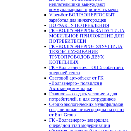
неплательщики вынуждают
коммунальщиков принимать меры
Viber-бот ВОЛГАЭНЕРГОСБЫТ
заработал для нижегородцев
ПО ФАКТУ ПОТРЕБЛЕНИЯ
ГК «ВОЛГАЭНЕРГО» ЗАПУСТИЛА
МОБИЛЬНОЕ ПРИЛОЖЕНИЕ ДЛЯ
ПОТРЕБИТЕЛЕЙ
ГК «ВОЛГАЭНЕРГО» УЛУЧШИЛА
ТЕХОБСЛУЖИВАНИЕ
ТРУБОПРОВОДОВ ДВУХ
КОТЕЛЬНЫХ
ГК «Волгаэнерго»: ТОП-5 событий с
энергией тепла
Световой арт-объект от ГК
«Волгаэнерго» появился в
Автозаводском парке
Главное — создать условия: и для
потребителей, и для сотрудников
Серию экологических мультфильмов
создали юные нижегородцы на грант
от En+ Group
ГК «Волгаэнерго» завершила
очередной этап модернизации
объектов внутренней инфраструктуры