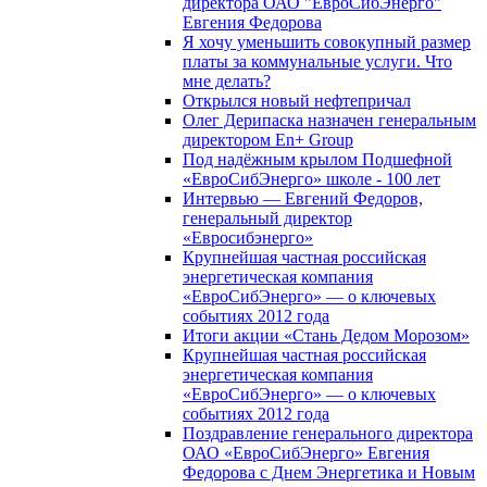
директора ОАО "ЕвроСибЭнерго"
Евгения Федорова
Я хочу уменьшить совокупный размер
платы за коммунальные услуги. Что
мне делать?
Открылся новый нефтепричал
Олег Дерипаска назначен генеральным
директором En+ Group
Под надёжным крылом Подшефной
«ЕвроСибЭнерго» школе - 100 лет
Интервью — Евгений Федоров,
генеральный директор
«Евросибэнерго»
Крупнейшая частная российская
энергетическая компания
«ЕвроСибЭнерго» — о ключевых
событиях 2012 года
Итоги акции «Стань Дедом Морозом»
Крупнейшая частная российская
энергетическая компания
«ЕвроСибЭнерго» — о ключевых
событиях 2012 года
Поздравление генерального директора
ОАО «ЕвроСибЭнерго» Евгения
Федорова с Днем Энергетика и Новым