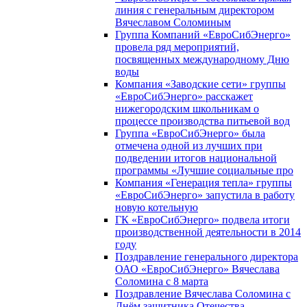
линия с генеральным директором
Вячеславом Соломиным
Группа Компаний «ЕвроСибЭнерго»
провела ряд мероприятий,
посвященных международному Дню
воды
Компания «Заводские сети» группы
«ЕвроСибЭнерго» расскажет
нижегородским школьникам о
процессе производства питьевой вод
Группа «ЕвроСибЭнерго» была
отмечена одной из лучших при
подведении итогов национальной
программы «Лучшие социальные про
Компания «Генерация тепла» группы
«ЕвроСибЭнерго» запустила в работу
новую котельную
ГК «ЕвроСибЭнерго» подвела итоги
производственной деятельности в 2014
году
Поздравление генерального директора
ОАО «ЕвроСибЭнерго» Вячеслава
Соломина с 8 марта
Поздравление Вячеслава Соломина с
Днём защитника Отечества