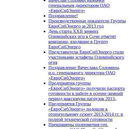
Вячеслав Соломин назначен
генеральным директором ОАО
«ЕвроСибЭнерго»
Поздравление!
Производственные показатели Группы
ЕвроСибЭнерго за 2013 год
День старта XXII зимних
Олимпийских игр в Сочи отметят
компании, входящие в Группу
ЕвроСибЭнерго
Представители ЕвроСибЭнерго стали
участниками эстафеты Олимпийского
огня
Поздравление Вячеслава Соломина,
и.о. генерального директора ОАО
«ЕвроСибЭнерго»
Предприятия группы
«ЕвроСибЭнерго» получили паспорта
готовности к работе в осенне-зимний
период максимума нагрузок 2013-
Предприятия Группы
«ЕвроСибЭнерго» подошли к
отопительному сезону 2013-2014 гг. в
полной технической готовности
Прекращены полномочия ген.