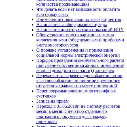
количества проживающих)
Что делать если нет возможности оплатить
всю сумму сразу
Применение повышающих коэффициентов
Начисления за общедомовые нужды
Начисления при отсутствии показаний ИПУ
Оборудование многоквартирных домов
коллективными (общедомовыми) приборами
учета энергоресурсов
О порядке установления и применения
социальной нормы электрической энергии
Порядок проведения окончательного расчета
при смене собственника жилого помещения/
жилого дома (или его части) (или перев
Перерасчет за горячее водоснабжение и/или
электроснабжение по причине временного
отсутствия граждан по месту постоянной
Перепрограммирование многотарифных
счетчиков
Запись на прием
Переход с 01.06.2019г. на систему расчетов
месяц в месяц с печатью отдельного
платежного документа для граждан,
проживаю
Уменьшение совокупного размера платежа