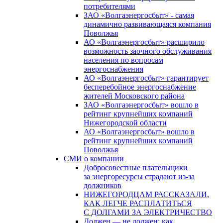
потребителями
ЗАО «Волгаэнергосбыт» - самая
динамично развивающаяся компания
Поволжья
АО «Волгаэнергосбыт» расширило
возможность заочного обслуживания
населения по вопросам
энергоснабжения
АО «Волгаэнергосбыт» гарантирует
бесперебойное энергоснабжение
жителей Московского района
ЗАО «Волгаэнергосбыт» вошло в
рейтинг крупнейших компаний
Нижегородской области
АО «Волгаэнергосбыт» вошло в
рейтинг крупнейших компаний
Поволжья
СМИ о компании
Добросовестные плательщики
за энергоресурсы страдают из-за
должников
НИЖЕГОРОДЦАМ РАССКАЗАЛИ,
КАК ЛЕГЧЕ РАСПЛАТИТЬСЯ
С ДОЛГАМИ ЗА ЭЛЕКТРИЧЕСТВО
Должен — не должен: как