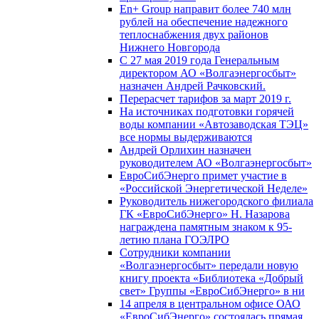
En+ Group направит более 740 млн
рублей на обеспечение надежного
теплоснабжения двух районов
Нижнего Новгорода
С 27 мая 2019 года Генеральным
директором АО «Волгаэнергосбыт»
назначен Андрей Рачковский.
Перерасчет тарифов за март 2019 г.
На источниках подготовки горячей
воды компании «Автозаводская ТЭЦ»
все нормы выдерживаются
Андрей Орлихин назначен
руководителем АО «Волгаэнергосбыт»
ЕвроСибЭнерго примет участие в
«Российской Энергетической Неделе»
Руководитель нижегородского филиала
ГК «ЕвроСибЭнерго» Н. Назарова
награждена памятным знаком к 95-
летию плана ГОЭЛРО
Сотрудники компании
«Волгаэнергосбыт» передали новую
книгу проекта «Библиотека «Добрый
свет» Группы «ЕвроСибЭнерго» в ни
14 апреля в центральном офисе ОАО
«ЕвроСибЭнерго» состоялась прямая