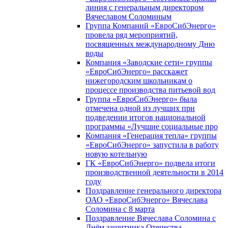
линия с генеральным директором
Вячеславом Соломиным
Группа Компаний «ЕвроСибЭнерго»
провела ряд мероприятий,
посвященных международному Дню
воды
Компания «Заводские сети» группы
«ЕвроСибЭнерго» расскажет
нижегородским школьникам о
процессе производства питьевой вод
Группа «ЕвроСибЭнерго» была
отмечена одной из лучших при
подведении итогов национальной
программы «Лучшие социальные про
Компания «Генерация тепла» группы
«ЕвроСибЭнерго» запустила в работу
новую котельную
ГК «ЕвроСибЭнерго» подвела итоги
производственной деятельности в 2014
году
Поздравление генерального директора
ОАО «ЕвроСибЭнерго» Вячеслава
Соломина с 8 марта
Поздравление Вячеслава Соломина с
Днём защитника Отечества