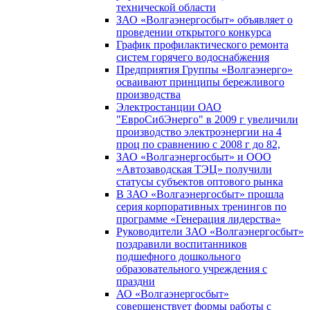
технической области
ЗАО «Волгаэнергосбыт» объявляет о
проведении открытого конкурса
График профилактического ремонта
систем горячего водоснабжения
Предприятия Группы «Волгаэнерго»
осваивают принципы бережливого
производства
Электростанции ОАО
"ЕвроСибЭнерго" в 2009 г увеличили
производство электроэнергии на 4
проц по сравнению с 2008 г до 82,
ЗАО «Волгаэнергосбыт» и ООО
«Автозаводская ТЭЦ» получили
статусы субъектов оптового рынка
В ЗАО «Волгаэнергосбыт» прошла
серия корпоративных тренингов по
программе «Генерация лидерства»
Руководители ЗАО «Волгаэнергосбыт»
поздравили воспитанников
подшефного дошкольного
образовательного учреждения с
праздни
АО «Волгаэнергосбыт»
совершенствует формы работы с