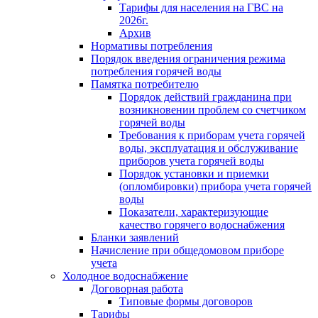
Тарифы для населения на ГВС на
2026г.
Архив
Нормативы потребления
Порядок введения ограничения режима
потребления горячей воды
Памятка потребителю
Порядок действий гражданина при
возникновении проблем со счетчиком
горячей воды
Требования к приборам учета горячей
воды, эксплуатация и обслуживание
приборов учета горячей воды
Порядок установки и приемки
(опломбировки) прибора учета горячей
воды
Показатели, характеризующие
качество горячего водоснабжения
Бланки заявлений
Начисление при общедомовом приборе
учета
Холодное водоснабжение
Договорная работа
Типовые формы договоров
Тарифы