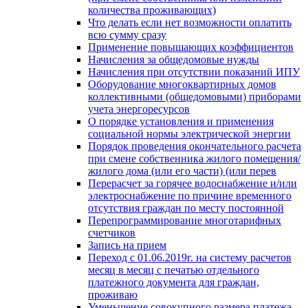
количества проживающих)
Что делать если нет возможности оплатить
всю сумму сразу
Применение повышающих коэффициентов
Начисления за общедомовые нужды
Начисления при отсутствии показаний ИПУ
Оборудование многоквартирных домов
коллективными (общедомовыми) приборами
учета энергоресурсов
О порядке установления и применения
социальной нормы электрической энергии
Порядок проведения окончательного расчета
при смене собственника жилого помещения/
жилого дома (или его части) (или перев
Перерасчет за горячее водоснабжение и/или
электроснабжение по причине временного
отсутствия граждан по месту постоянной
Перепрограммирование многотарифных
счетчиков
Запись на прием
Переход с 01.06.2019г. на систему расчетов
месяц в месяц с печатью отдельного
платежного документа для граждан,
проживаю
Уменьшение совокупного размера платежа