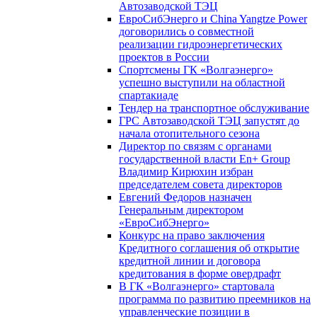
Автозаводской ТЭЦ
ЕвроСибЭнерго и China Yangtze Power
договорились о совместной
реализации гидроэнергетических
проектов в России
Спортсмены ГК «Волгаэнерго»
успешно выступили на областной
спартакиаде
Тендер на транспортное обслуживание
ГРС Автозаводской ТЭЦ запустят до
начала отопительного сезона
Директор по связям с органами
государственной власти En+ Group
Владимир Кирюхин избран
председателем совета директоров
Евгений Федоров назначен
Генеральным директором
«ЕвроСибЭнерго»
Конкурс на право заключения
Кредитного соглашения об открытие
кредитной линии и договора
кредитования в форме овердрафт
В ГК «Волгаэнерго» стартовала
программа по развитию преемников на
управленческие позиции в