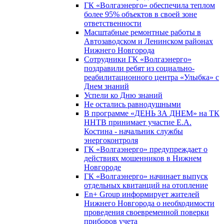
ГК «Волгаэнерго» обеспечила теплом
более 95% объектов в своей зоне
ответственности
Масштабные ремонтные работы в
Автозаводском и Ленинском районах
Нижнего Новгорода
Сотрудники ГК «Волгаэнерго»
поздравили ребят из социально-
реабилитационного центра «Улыбка» с
Днем знаний
Успели ко Дню знаний
Не остались равнодушными
В программе «ДЕНЬ ЗА ДНЕМ» на ТК
ННТВ принимает участие Е.А.
Костина - начальник службы
энергоконтроля
ГК «Волгаэнерго» предупреждает о
действиях мошенников в Нижнем
Новгороде
ГК «Волгаэнерго» начинает выпуск
отдельных квитанций на отопление
En+ Group информирует жителей
Нижнего Новгорода о необходимости
проведения своевременной поверки
приборов учета