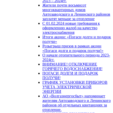
2023 – 2024гг.
Жители почти восьмисот
многоквартирных домов
Автозаводского и Ленинского районов
заплатят меньше за отопление
С 01.02.2024 новые требования к
оформлению жалоб на качество
электроснабжения
Итоги акции: «Погаси долги и подарок
получи»
Розыгрыш призов в рамках акции
«Погаси долги и подарок получи!»
О начале отопительного периода 2023-
2024гг.
ВНИМАНИЕ! ОТКЛЮЧЕНИЕ
ГОРЯЧЕГО ВОДОСНАБЖЕНИЯ!
ПОГАСИ ДОЛГИ И ПОДАРОК
ПОЛУЧИ!
ГРАФИК УСТАНОВКИ ПРИБОРОВ
УЧЕТА ЭЛЕКТРИЧЕСКОЙ
ЭНЕРГИИ
АО «Волгаэнергосбыт» напоминает
жителям Автозаводского и Ленинского
районов об отдельных квитанциях за
отопление.