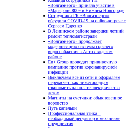
Команда сотрудников ГК
«Волгаэнерго» приняла участие в
«Марафоне-800» в Нижнем Новгороде
Сотрудники ГК «Волгаэнерго»
обсудили COVID-19 на online-встрече с
Сергеем Царенко
В Ленинском районе завершен летний
ремонт тепломагистрали
«Волгаэнерго» продолжает
модернизацию системы горячего
водоснабжения в Автозаводском
районе
En+ Group проводит прививочную
кампанию против коронавирусной
инфекции
Выключаем все из сети и оформляем
перерасчет: как нижегородцам
сэкономить на оплате электричества
летом
Магниты на счетчики: обыкновенное
воровство
Путь капельки
Профессиональная этика –
необходимый регулятор в механизме
предприятия