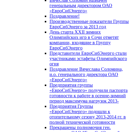
Вячеслав Соломин назначен
генеральным директором ОАО
«ЕвроСибЭнерго»
Поздравление!
Производственные показатели Группы
ЕвроСибЭнерго за 2013 год
День старта XXII зимних
Олимпийских игр в Сочи отметят
компании, входящие в Группу
ЕвроСибЭнерго
Представители ЕвроСибЭнерго стали
участниками эстафеты Олимпийского
огня
Поздравление Вячеслава Соломина,
и.о. генерального директора ОАО
«ЕвроСибЭнерго»
Предприятия группы
«ЕвроСибЭнерго» получили паспорта
готовности к работе в осенне-зимний
период максимума нагрузок 2013-
Предприятия Группы
«ЕвроСибЭнерго» подошли к
отопительному сезону 2013-2014 гг. в
полной технической готовности
Прекращены полномочия ген.