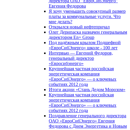
директора ОАО "ЕвроСибЭнерго"
Евгения Федорова
Я хочу уменьшить совокупный размер
платы за коммунальные услуги. Что
мне делать?
Открылся новый нефтепричал
Олег Дерипаска назначен генеральным
директором En+ Group
Под надёжным крылом Подшефной
«ЕвроСибЭнерго» школе - 100 лет
Интервью — Евгений Федоров,
генеральный директор
«Евросибэнерго»
Крупнейшая частная российская
энергетическая компания
«ЕвроСибЭнерго» — о ключевых
событиях 2012 года
Итоги акции «Стань Дедом Морозом»
Крупнейшая частная российская
энергетическая компания
«ЕвроСибЭнерго» — о ключевых
событиях 2012 года
Поздравление генерального директора
ОАО «ЕвроСибЭнерго» Евгения
Федорова с Днем Энергетика и Новым