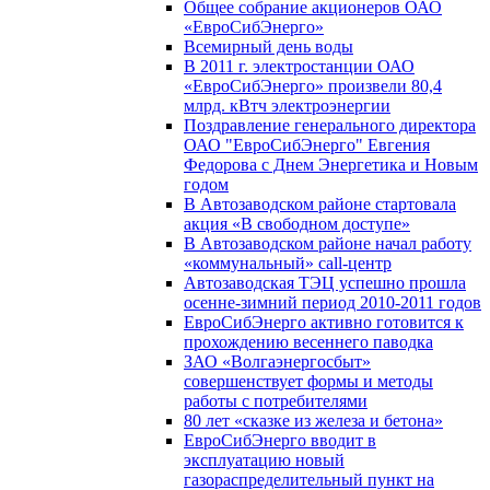
Общее собрание акционеров ОАО
«ЕвроСибЭнерго»
Всемирный день воды
В 2011 г. электростанции ОАО
«ЕвроСибЭнерго» произвели 80,4
млрд. кВтч электроэнергии
Поздравление генерального директора
ОАО "ЕвроСибЭнерго" Евгения
Федорова с Днем Энергетика и Новым
годом
В Автозаводском районе стартовала
акция «В свободном доступе»
В Автозаводском районе начал работу
«коммунальный» call-центр
Автозаводская ТЭЦ успешно прошла
осенне-зимний период 2010-2011 годов
ЕвроСибЭнерго активно готовится к
прохождению весеннего паводка
ЗАО «Волгаэнергосбыт»
совершенствует формы и методы
работы с потребителями
80 лет «сказке из железа и бетона»
ЕвроСибЭнерго вводит в
эксплуатацию новый
газораспределительный пункт на