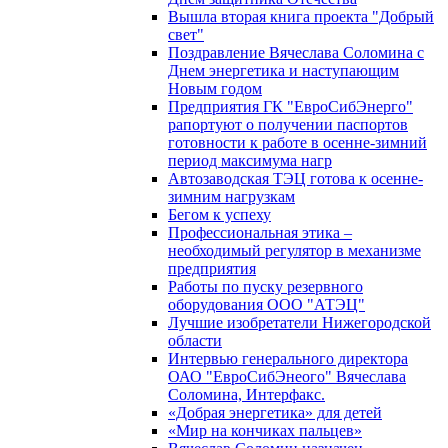
Вышла вторая книга проекта "Добрый
свет"
Поздравление Вячеслава Соломина с
Днем энергетика и наступающим
Новым годом
Предприятия ГК "ЕвроСибЭнерго"
рапортуют о получении паспортов
готовности к работе в осенне-зимний
период максимума нагр
Автозаводская ТЭЦ готова к осенне-
зимним нагрузкам
Бегом к успеху
Профессиональная этика –
необходимый регулятор в механизме
предприятия
Работы по пуску резервного
оборудования ООО "АТЭЦ"
Лучшие изобретатели Нижегородской
области
Интервью генерального директора
ОАО "ЕвроСибЭнеого" Вячеслава
Соломина, Интерфакс.
«Добрая энергетика» для детей
«Мир на кончиках пальцев»