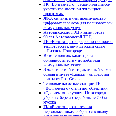
ГК «Волгаэнерго» расширила список
участников льготной жилищной
программы
ЖКХ онлайн: в чём преимущество
цифровых сервисов для пользователей
коммунальных услуг
Автозаводская ТЭЦ к зиме готова
90 лет Автозаводской ТЭЦ
ГК «Волгаэнерго» досрочно построила
теплотрассы к двум детским садам
в Нижнем Новгороде
В свете долгов: какие права и
обязанности есть у потребителя
коммунальных услуг
Экологический интерактивный макет
создан в музее «Кварки» на средства
гранта от En+ Group
Тепловые насосные станции ГК
«Волгаэнерго» стали арт-объектами
«Сделаем мир лучше». Нижегородцы
убрали с берега озера больше 700 кг
мусора
ГК «Волгаэнерго» помогла
первоклассникам собраться в школу