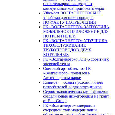
неплательщики вынуждают
коммунальщиков принимать меры
Viber-бот ВОЛГАЭНЕРГОСБЫТ
заработал для нижегородцев
ПО ФАКТУ ПОТРЕБЛЕНИЯ
ГК «ВОЛГАЭНЕРГО» ЗАПУСТИЛА
МОБИЛЬНОЕ ПРИЛОЖЕНИЕ ДЛЯ
ПОТРЕБИТЕЛЕЙ
ГК «ВОЛГАЭНЕРГО» УЛУЧШИЛА
ТЕХОБСЛУЖИВАНИЕ
ТРУБОПРОВОДОВ ДВУХ
КОТЕЛЬНЫХ
ГК «Волгаэнерго»: ТОП-5 событий с
энергией тепла
Световой арт-объект от ГК
«Волгаэнерго» появился в
Автозаводском парке
Главное — создать условия: и для
потребителей, и для сотрудников
Серию экологических мультфильмов
создали юные нижегородцы на грант
от En+ Group
ГК «Волгаэнерго» завершила
очередной этап модернизации
объектов внутренней инфраструктуры