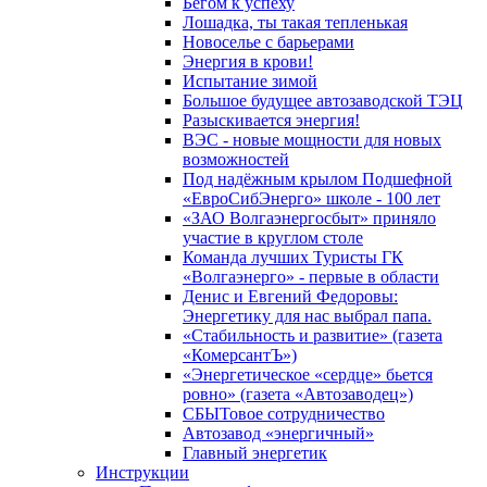
Бегом к успеху
Лошадка, ты такая тепленькая
Новоселье с барьерами
Энергия в крови!
Испытание зимой
Большое будущее автозаводской ТЭЦ
Разыскивается энергия!
ВЭС - новые мощности для новых
возможностей
Под надёжным крылом Подшефной
«ЕвроСибЭнерго» школе - 100 лет
«ЗАО Волгаэнергосбыт» приняло
участие в круглом столе
Команда лучших Туристы ГК
«Волгаэнерго» - первые в области
Денис и Евгений Федоровы:
Энергетику для нас выбрал папа.
«Стабильность и развитие» (газета
«КомерсантЪ»)
«Энергетическое «сердце» бьется
ровно» (газета «Автозаводец»)
СБЫТовое сотрудничество
Автозавод «энергичный»
Главный энергетик
Инструкции