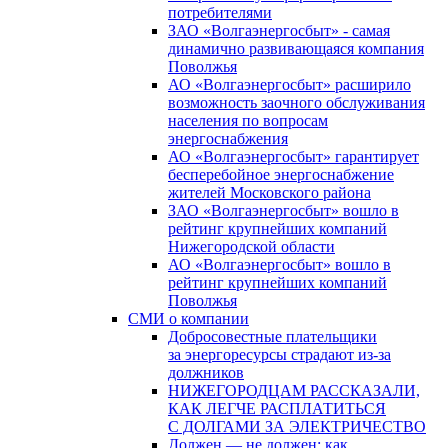
потребителями
ЗАО «Волгаэнергосбыт» - самая
динамично развивающаяся компания
Поволжья
АО «Волгаэнергосбыт» расширило
возможность заочного обслуживания
населения по вопросам
энергоснабжения
АО «Волгаэнергосбыт» гарантирует
бесперебойное энергоснабжение
жителей Московского района
ЗАО «Волгаэнергосбыт» вошло в
рейтинг крупнейших компаний
Нижегородской области
АО «Волгаэнергосбыт» вошло в
рейтинг крупнейших компаний
Поволжья
СМИ о компании
Добросовестные плательщики
за энергоресурсы страдают из-за
должников
НИЖЕГОРОДЦАМ РАССКАЗАЛИ,
КАК ЛЕГЧЕ РАСПЛАТИТЬСЯ
С ДОЛГАМИ ЗА ЭЛЕКТРИЧЕСТВО
Должен — не должен: как