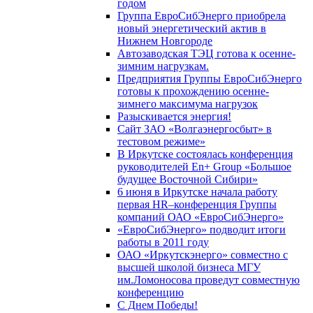
годом
Группа ЕвроСибЭнерго приобрела
новый энергетический актив в
Нижнем Новгороде
Автозаводская ТЭЦ готова к осенне-
зимним нагрузкам.
Предприятия Группы ЕвроСибЭнерго
готовы к прохождению осенне-
зимнего максимума нагрузок
Разыскивается энергия!
Сайт ЗАО «Волгаэнергосбыт» в
тестовом режиме»
В Иркутске состоялась конференция
руководителей En+ Group «Большое
будущее Восточной Сибири»
6 июня в Иркутске начала работу
первая HR–конференция Группы
компаний ОАО «ЕвроСибЭнерго»
«ЕвроСибЭнерго» подводит итоги
работы в 2011 году
ОАО «Иркутскэнерго» совместно с
высшей школой бизнеса МГУ
им.Ломоносова проведут совместную
конференцию
С Днем Победы!