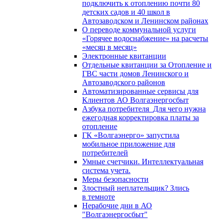
подключить к отоплению почти 80
детских садов и 40 школ в
Автозаводском и Ленинском районах
О переводе коммунальной услуги
«Горячее водоснабжение» на расчеты
«месяц в месяц»
Электронные квитанции
Отдельные квитанции за Отопление и
ГВС части домов Ленинского и
Автозаводского районов
Автоматизированные сервисы для
Клиентов АО Волгаэнергосбыт
Азбука потребителя_Для чего нужна
ежегодная корректировка платы за
отопление
ГК «Волгаэнерго» запустила
мобильное приложение для
потребителей
Умные счетчики. Интеллектуальная
система учета.
Меры безопасности
Злостный неплательщик? Злись
в темноте
Нерабочие дни в АО
"Волгаэнергосбыт"