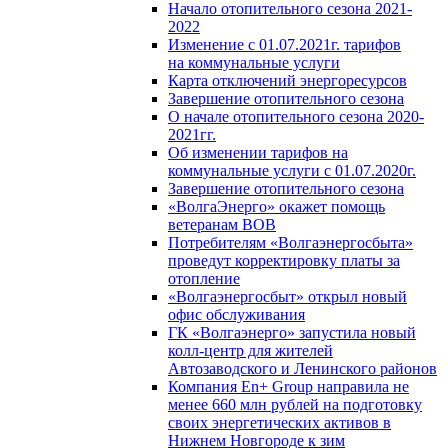
Начало отопительного сезона 2021-
2022
Изменение с 01.07.2021г. тарифов
на коммунальные услуги
Карта отключений энергоресурсов
Завершение отопительного сезона
О начале отопительного сезона 2020-
2021гг.
Об изменении тарифов на
коммунальные услуги с 01.07.2020г.
Завершение отопительного сезона
«ВолгаЭнерго» окажет помощь
ветеранам ВОВ
Потребителям «Волгаэнергосбыта»
проведут корректировку платы за
отопление
«Волгаэнергосбыт» открыл новый
офис обслуживания
ГК «Волгаэнерго» запустила новый
колл-центр для жителей
Автозаводского и Ленинского районов
Компания En+ Group направила не
менее 660 млн рублей на подготовку
своих энергетических активов в
Нижнем Новгороде к зим